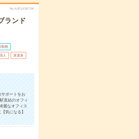
No.AJP14387SK
ブランド
日勤務
国人
派遣多
のサポートをお
▼駅直結のオフィ
▼綺麗なオフィス
に【気になる】