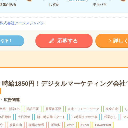
活気がある
しずか
テキパキ
株式会社アージスジャパン
応募する
詳し
になる！
＊時給1850円！デジタルマーケティング会社
・広告関連
卒第二新卒OK
英語不要
履歴書不要
在宅・リモートワーク
完全在宅
し
5日勤務
土日祝休
朝10時以降スタート
17時前までの仕事
残業なし
マ
5分
服装自由
職場が禁煙
派遣多
Word
Excel
PowerPoint