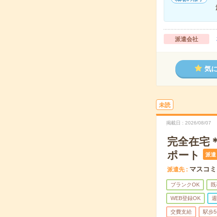
派遣会社
気
未読
掲載日
2026/08/07
完全在宅
ポート
派遣
マスコミ
派遣先
ブランクOK
既
WEB登録OK
週
交費支給
駅歩