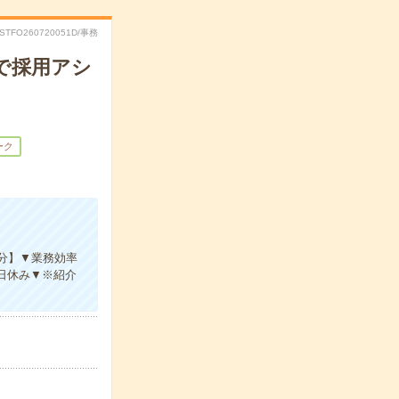
RSTFO260720051D/事務
業で採用アシ
ーク
4分】▼業務効率
日休み▼※紹介