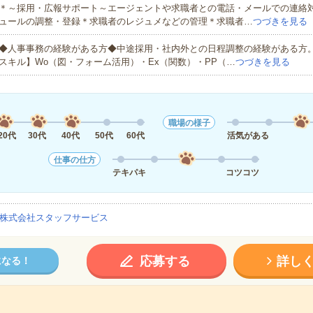
＊～採用・広報サポート～エージェントや求職者との電話・メールでの連絡
ュールの調整・登録＊求職者のレジュメなどの管理＊求職者…
つづきを見る
◆人事事務の経験がある方◆中途採用・社内外との日程調整の経験がある方。
スキル】Wo（図・フォーム活用）・Ex（関数）・PP（…
つづきを見る
職場の様子
20代
30代
40代
50代
60代
活気がある
仕事の仕方
テキパキ
コツコツ
株式会社スタッフサービス
応募する
詳し
になる！