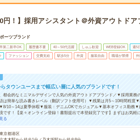
000円！】採用アシスタント＠外資アウトドア
ポーツブランド
卒第二新卒OK
履歴書不要
40～50代活躍
しゅふ歓迎
WEB登録OK
週5
少
ファッション
交費支給
駅歩5分
外資
服装自由
職場が禁煙
外
！
からタウンユースまで幅広い層に人気のブランドです！
、都会的なミニマルデザインで人気の外資アウトドアブランド／▼採用業務
語は簡単な読み書きレベル（翻訳ソフト使用可）▼残業は月5～10時間程度
▼8/10～14は夏季休暇▼服装：デニムOKでカジュアル▼基本オフィス勤務
境です！【楽々オンライン登録！書類提出で本登録完了です】まずはお気軽
見る
東京都港区
六本木駅から徒歩1分／乃木坂駅から徒歩8分