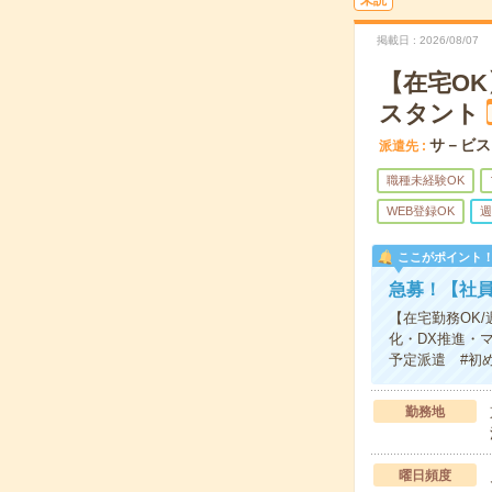
未読
掲載日
2026/08/07
【在宅OK
スタント
サ－ビス
派遣先
職種未経験OK
WEB登録OK
週
ここがポイント
急募！【社員
【在宅勤務OK/
化・DX推進・
予定派遣 #初
勤務地
曜日頻度