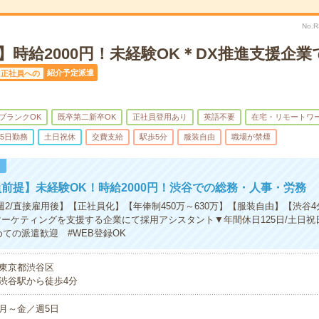
No.
】時給2000円！未経験OK＊DX推進支援企
紹介予定派遣
正社員への
ブランクOK
既卒第二新卒OK
正社員登用あり
英語不要
在宅・リモートワ
5日勤務
土日祝休
交費支給
駅歩5分
服装自由
職場が禁煙
！
前提】未経験OK！時給2000円！渋谷での総務・人事・労務
週2/直接雇用後】【正社員化】【年俸制450万～630万】【服装自由】【渋谷
マーケティングを支援する企業にて採用アシスタント▼年間休日125日/土日祝
めての派遣歓迎 #WEB登録OK
東京都渋谷区
渋谷駅から徒歩4分
月～金／週5日