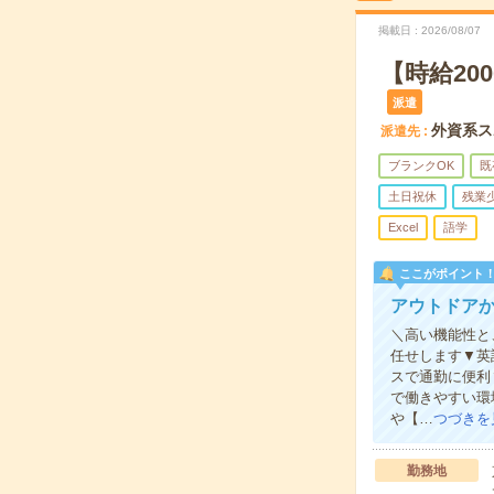
掲載日
2026/08/07
【時給2
派遣
外資系ス
派遣先
ブランクOK
既
土日祝休
残業
Excel
語学
ここがポイント
アウトドア
＼高い機能性と
任せします▼英
スで通勤に便利
で働きやすい環
や【…
つづきを
勤務地