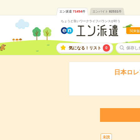
エン派遣
71454
件
エンバイト
82531
件
ちょうど良いワークライフバランスが叶う
関東版
気になる！リスト
0
保存し
日本ロレ
未読