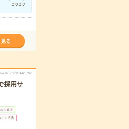
コツコツ
く見る
No.STFSV2204428758
で採用サ
ゅふ歓迎
スコミ広告