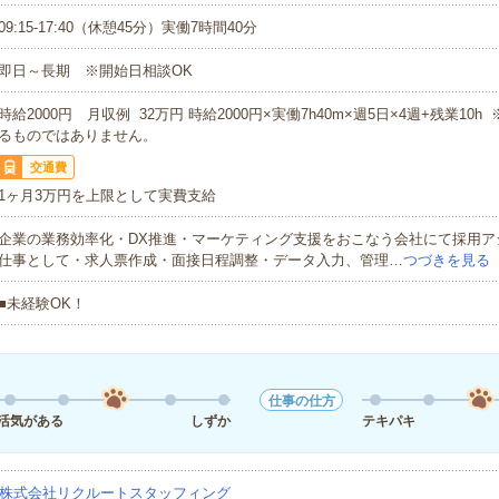
09:15-17:40（休憩45分）実働7時間40分
即日～長期 ※開始日相談OK
時給2000円 月収例 32万円 時給2000円×実働7h40m×週5日×4週+残業10
るものではありません。
交通費
1ヶ月3万円を上限として実費支給
企業の業務効率化・DX推進・マーケティング支援をおこなう会社にて採用ア
仕事として・求人票作成・面接日程調整・データ入力、管理…
つづきを見る
■未経験OK！
仕事の仕方
活気がある
しずか
テキパキ
株式会社リクルートスタッフィング