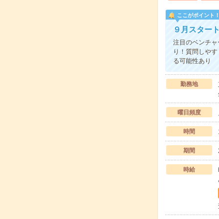
ここがポイント
９月スター
注目のベンチャ
り！質問しやす
る可能性あり
勤務地
曜日頻度
時間
期間
時給