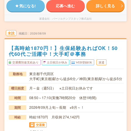
気になる!
応募へ進む
詳しく見る
派遣会社
パーソルテンプスタッフ株式会社
未読
掲載日
2026/08/09
【高時給1870円！】生保経験あればOK！50
代60代ご活躍中！大手町＠事務
交通費別途支給あり
土日祝日が休み
WEB登録OK
派遣
東京都千代田区
勤務地
大手町(東京都)駅から徒歩6分／神田(東京都)駅から徒歩5分
月～金（週5日） ※土日祝日お休みです
曜日頻度
08:50～17:10(実働7時間20分 休憩1時間)
時間
2026年09月上旬～長期 ※9月～！
期間
時給1870円 月収例 274,142円
時給
交通費