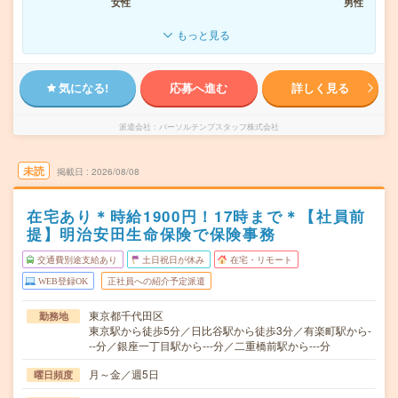
女性
男性
もっと見る
気になる!
応募へ進む
詳しく見る
派遣会社
パーソルテンプスタッフ株式会社
未読
掲載日
2026/08/08
在宅あり＊時給1900円！17時まで＊【社員前
提】明治安田生命保険で保険事務
交通費別途支給あり
土日祝日が休み
在宅・リモート
WEB登録OK
正社員への紹介予定派遣
東京都千代田区
勤務地
東京駅から徒歩5分／日比谷駅から徒歩3分／有楽町駅から-
--分／銀座一丁目駅から---分／二重橋前駅から---分
月～金／週5日
曜日頻度