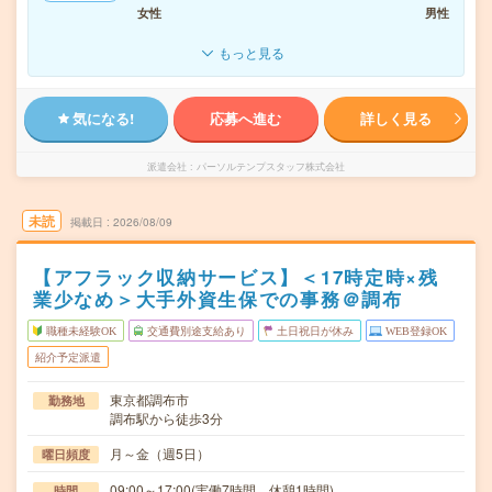
女性
男性
もっと見る
気になる!
応募へ進む
詳しく見る
派遣会社
パーソルテンプスタッフ株式会社
未読
掲載日
2026/08/09
【アフラック収納サービス】＜17時定時×残
業少なめ＞大手外資生保での事務＠調布
職種未経験OK
交通費別途支給あり
土日祝日が休み
WEB登録OK
紹介予定派遣
東京都調布市
勤務地
調布駅から徒歩3分
月～金（週5日）
曜日頻度
09:00～17:00(実働7時間 休憩1時間)
時間