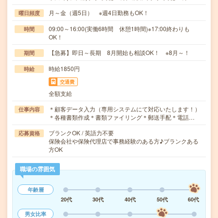
月～金（週5日） ※週4日勤務もOK！
曜日頻度
09:00～16:00(実働6時間 休憩1時間)※17:00終わりも
時間
OK！
【急募】即日～長期 8月開始も相談OK！ ※8月～！
期間
時給1850円
時給
交通費
全額支給
＊顧客データ入力（専用システムにて対応いたします！）
仕事内容
＊各種書類作成＊書類ファイリング＊郵送手配＊電話…
ブランクOK / 英語力不要
応募資格
保険会社や保険代理店で事務経験のある方♪ブランクある
方OK
職場の雰囲気
年齢層
20代
30代
40代
50代
60代
男女比率