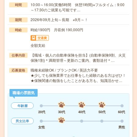
10:00～16:00(実働5時間 休憩1時間)※フルタイム：9:00
時間
～17:30のご就業も可能です…
2026年09月上旬～長期 ※9月～！
期間
時給1900円 月収例 190,000円
時給
交通費
全額支給
【職域・個人の自動車保険を担当】(自動車保険9割、火災
仕事内容
保険1割)＊満期管理～更新のご案内、書類送付＊…
職種未経験OK / ブランクOK / 英語力不要
応募資格
★少しでも保険業界でお仕事をした経験のある方はぜひ！
★保険関連の勉強をしたことがある方も、知識活かせ…
職場の雰囲気
年齢層
20代
30代
40代
50代
60代
男女比率
女性
男性