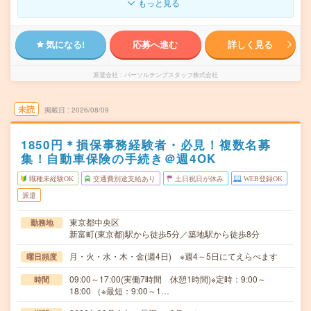
もっと見る
気になる!
応募へ進む
詳しく見る
派遣会社
パーソルテンプスタッフ株式会社
未読
掲載日
2026/08/09
1850円＊損保事務経験者・必見！複数名募
集！自動車保険の手続き＠週4OK
職種未経験OK
交通費別途支給あり
土日祝日が休み
WEB登録OK
派遣
東京都中央区
勤務地
新富町(東京都)駅から徒歩5分／築地駅から徒歩8分
月・火・水・木・金(週4日) ※週4～5日にてえらべます
曜日頻度
09:00～17:00(実働7時間 休憩1時間)※定時：9:00～
時間
18:00 （※最短：9:00～1…