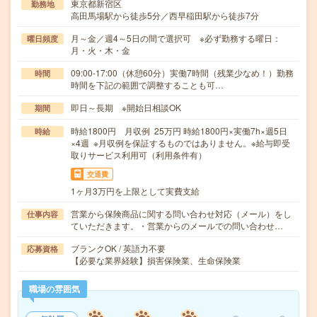
東京都新宿区
勤務地
高田馬場駅から徒歩5分／西早稲田駅から徒歩7分
月～金／週4～5日の間で選択可 ※必ず勤務する曜日：
曜日頻度
月・火・木・金
09:00-17:00（休憩60分）実働7時間（残業少なめ！）勤務
時間
時間を下記の範囲で調整することも可…
即日～長期 ※開始日相談OK
期間
時給1800円 月収例 25万円 時給1800円×実働7h×週5日
時給
×4週 ※月収例を保証するものではありません。※給与即受
取りサービス利用可（利用条件有）
交通費
1ヶ月3万円を上限として実費支給
営業から保険商品に関する問い合わせ対応（メール）をし
仕事内容
ていただきます。・営業からのメールでの問い合わせ…
ブランクOK / 英語力不要
応募資格
【必要な業界経験】損害保険業、生命保険業
職場の雰囲気