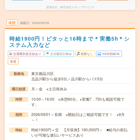
派遣会社
株式会社スタッフサービス
未読
掲載日
2026/08/09
時給1900円！ピタッと16時まで＊実働5h＊シ
ステム入力など
交通費別途支給あり
土日祝日が休み
残業なし
WEB登録OK
派遣
東京都品川区
勤務地
北品川駅から徒歩5分／品川駅からバス5分
月～金 ※土日祝休み
曜日頻度
10:00～16:00 ※休憩60分。※実働7．75hも相談可能で
時間
す。
2026/09/01～長期 ※開始日はご相談可能です！ ※9月
期間
～！
時給1900円＋交 【月収例】190,000円～ ■給与の前払
時給
いが可能な速払いサービスあり