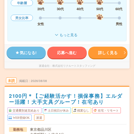
年齢層
20代
30代
40代
50代
60代
男女比率
女性
男性
もっと見る
気になる!
応募へ進む
詳しく見る
派遣会社
株式会社リクルートスタッフィング
未読
掲載日
2026/08/08
2100円＊【ご経験活かす！損保事務】エルダ
ー活躍！大手文具グループ！在宅あり
交通費別途支給あり
土日祝日が休み
残業なし
在宅・リモート
WEB登録OK
派遣
東京都品川区
勤務地