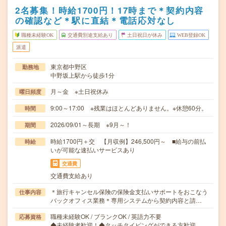
2名募集！時給1700円！17時まで＊契約内容
の確認など＊駅に直結＊電話応対なし
職種未経験OK
交通費別途支給あり
土日祝日が休み
WEB登録OK
派遣
東京都中野区
勤務地
中野坂上駅から徒歩1分
月～金 ※土日祝休み
曜日頻度
9:00～17:00 ※残業はほとんどありません。※休憩60分。
時間
2026/09/01～長期 ※9月～！
期間
時給1700円＋交 【月収例】246,500円～ ■給与の前払
時給
いが可能な速払いサービスあり
交通費
交通費支給あり
＊旅行キャンセル保険の保険金支払いサポートをおこなう
仕事内容
バックオフィス業務＊専用システムから契約内容と請…
職種未経験OK / ブランクOK / 英語力不要
応募資格
◆未経験者歓迎！◆タッチタイピングができる方歓迎。