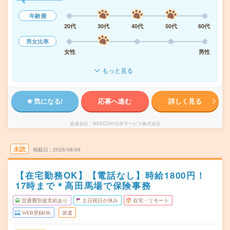
年齢層
20代
30代
40代
50代
60代
男女比率
女性
男性
もっと見る
気になる!
応募へ進む
詳しく見る
派遣会社
NEXCO中日本サービス株式会社
未読
掲載日
2026/08/09
【在宅勤務OK】【電話なし】時給1800円！
17時まで＊高田馬場で保険事務
交通費別途支給あり
土日祝日が休み
在宅・リモート
WEB登録OK
派遣