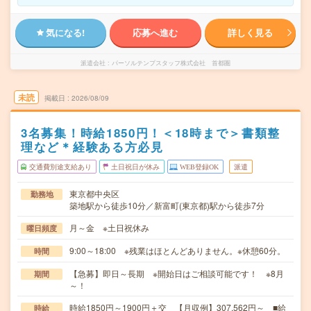
気になる!
応募へ進む
詳しく見る
派遣会社
パーソルテンプスタッフ株式会社 首都圏
未読
掲載日
2026/08/09
3名募集！時給1850円！＜18時まで＞書類整
理など＊経験ある方必見
交通費別途支給あり
土日祝日が休み
WEB登録OK
派遣
東京都中央区
勤務地
築地駅から徒歩10分／新富町(東京都)駅から徒歩7分
月～金 ※土日祝休み
曜日頻度
9:00～18:00 ※残業はほとんどありません。※休憩60分。
時間
【急募】即日～長期 ※開始日はご相談可能です！ ※8月
期間
～！
時給1850円～1900円＋交 【月収例】307,562円～ ■給
時給