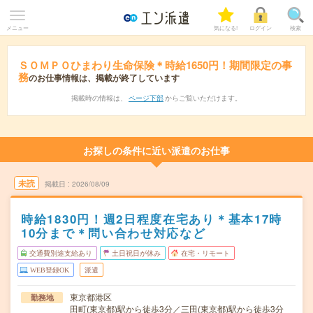
メニュー
気になる!
ログイン
検索
ＳＯＭＰＯひまわり生命保険＊時給1650円！期間限定の事
務
のお仕事情報は、掲載が終了しています
掲載時の情報は、
ページ下部
からご覧いただけます。
お探しの条件に近い派遣のお仕事
未読
掲載日
2026/08/09
時給1830円！週2日程度在宅あり＊基本17時
10分まで＊問い合わせ対応など
交通費別途支給あり
土日祝日が休み
在宅・リモート
WEB登録OK
派遣
東京都港区
勤務地
田町(東京都)駅から徒歩3分／三田(東京都)駅から徒歩3分