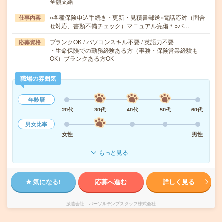
全額支給
○各種保険申込手続き・更新・見積書郵送○電話応対（問合
仕事内容
せ対応、書類不備チェック）マニュアル完備＊○パ…
ブランクOK / パソコンスキル不要 / 英語力不要
応募資格
・生命保険での勤務経験ある方（事務・保険営業経験も
OK）ブランクある方OK
職場の雰囲気
年齢層
20代
30代
40代
50代
60代
男女比率
女性
男性
もっと見る
気になる!
応募へ進む
詳しく見る
派遣会社
パーソルテンプスタッフ株式会社