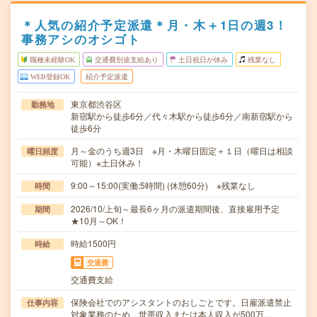
＊人気の紹介予定派遣＊月・木＋1日の週3！
事務アシのオシゴト
職種未経験OK
交通費別途支給あり
土日祝日が休み
残業なし
WEB登録OK
紹介予定派遣
東京都渋谷区
勤務地
新宿駅から徒歩6分／代々木駅から徒歩6分／南新宿駅から
徒歩6分
月～金のうち週3日 ※月・木曜日固定＋１日（曜日は相談
曜日頻度
可能）※土日休み！
9:00～15:00(実働:5時間) (休憩60分) ※残業なし
時間
2026/10/上旬～最長6ヶ月の派遣期間後、直接雇用予定
期間
★10月～OK！
時給1500円
時給
交通費
交通費支給
保険会社でのアシスタントのおしごとです。日雇派遣禁止
仕事内容
対象業務のため、世帯収入または本人収入が500万…