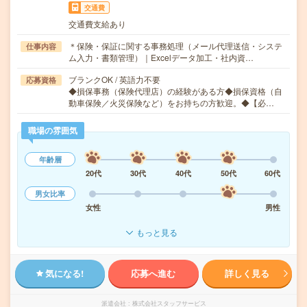
交通費
交通費支給あり
＊保険・保証に関する事務処理（メール代理送信・システ
仕事内容
ム入力・書類管理）｜Excelデータ加工・社内資…
ブランクOK / 英語力不要
応募資格
◆損保事務（保険代理店）の経験がある方◆損保資格（自
動車保険／火災保険など）をお持ちの方歓迎。◆【必…
職場の雰囲気
年齢層
20代
30代
40代
50代
60代
男女比率
女性
男性
もっと見る
気になる!
応募へ進む
詳しく見る
派遣会社
株式会社スタッフサービス