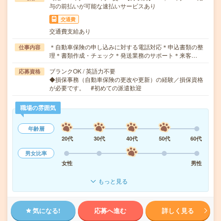
与の前払いが可能な速払いサービスあり
交通費
交通費支給あり
＊自動車保険の申し込みに対する電話対応＊申込書類の整
仕事内容
理＊書類作成・チェック＊発送業務のサポート＊来客…
ブランクOK / 英語力不要
応募資格
◆損保事務（自動車保険の更改や更新）の経験／損保資格
が必要です。 #初めての派遣歓迎
職場の雰囲気
年齢層
20代
30代
40代
50代
60代
男女比率
女性
男性
もっと見る
気になる!
応募へ進む
詳しく見る