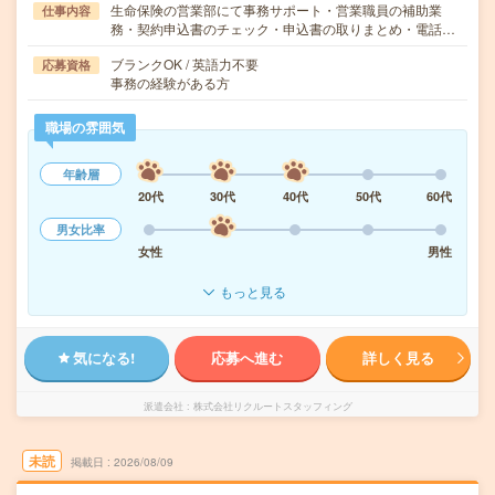
生命保険の営業部にて事務サポート・営業職員の補助業
仕事内容
務・契約申込書のチェック・申込書の取りまとめ・電話…
ブランクOK / 英語力不要
応募資格
事務の経験がある方
職場の雰囲気
年齢層
20代
30代
40代
50代
60代
男女比率
女性
男性
もっと見る
気になる!
応募へ進む
詳しく見る
派遣会社
株式会社リクルートスタッフィング
未読
掲載日
2026/08/09