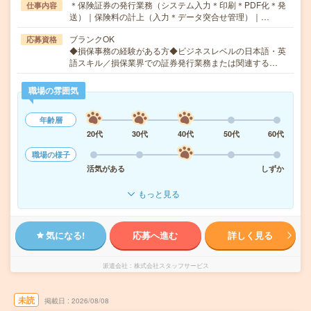
＊保険証券の発行業務（システム入力＊印刷＊PDF化＊発
仕事内容
送）｜保険料の計上（入力＊データ突合せ管理）｜…
ブランクOK
応募資格
◆損保事務の経験がある方◆ビジネスレベルの日本語・英
語スキル／損保業界での証券発行業務または関連する…
職場の雰囲気
年齢層
20代
30代
40代
50代
60代
職場の様子
活気がある
しずか
もっと見る
気になる!
応募へ進む
詳しく見る
派遣会社
株式会社スタッフサービス
未読
掲載日
2026/08/08