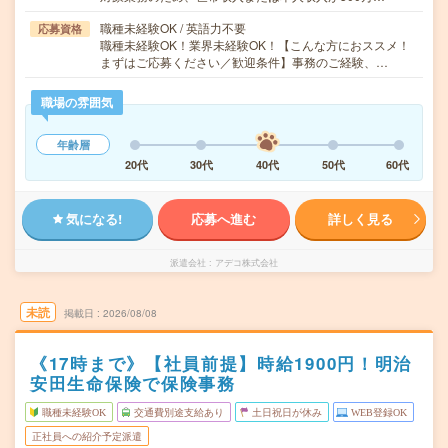
職種未経験OK / 英語力不要
応募資格
職種未経験OK！業界未経験OK！【こんな方におススメ！
まずはご応募ください／歓迎条件】事務のご経験、…
職場の雰囲気
年齢層
20代
30代
40代
50代
60代
気になる!
応募へ進む
詳しく見る
派遣会社
アデコ株式会社
未読
掲載日
2026/08/08
《17時まで》【社員前提】時給1900円！明治
安田生命保険で保険事務
職種未経験OK
交通費別途支給あり
土日祝日が休み
WEB登録OK
正社員への紹介予定派遣