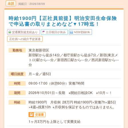
未読
掲載日
2026/08/09
時給1900円【正社員前提】明治安田生命保険
で申込書の取りまとめなど▼17時迄！
交通費別途支給あり
土日祝日が休み
WEB登録OK
正社員への紹介予定派遣
東京都新宿区
勤務地
新宿駅から徒歩14分／都庁前駅から徒歩7分／新宿(東京メ
トロ)駅から---分／新宿西口駅から---分／西武新宿駅から---
分
月～金／週5日
曜日頻度
09:00-17:00（休憩60分）実働7時間
時間
2026年10月01日～長期 ※開始日相談OK ※10月～！
期間
時給1900円 月収例 28万円 時給1900円×実働7h×週5日
時給
×4週+残業10h ※月収例を保証するものではありません。
交通費
1ヶ月3万円を上限として実費支給