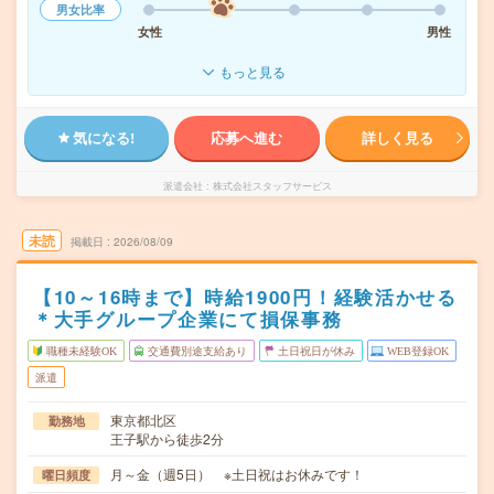
男女比率
女性
男性
もっと見る
気になる!
応募へ進む
詳しく見る
派遣会社
株式会社スタッフサービス
未読
掲載日
2026/08/09
【10～16時まで】時給1900円！経験活かせる
＊大手グループ企業にて損保事務
職種未経験OK
交通費別途支給あり
土日祝日が休み
WEB登録OK
派遣
東京都北区
勤務地
王子駅から徒歩2分
月～金（週5日） ※土日祝はお休みです！
曜日頻度