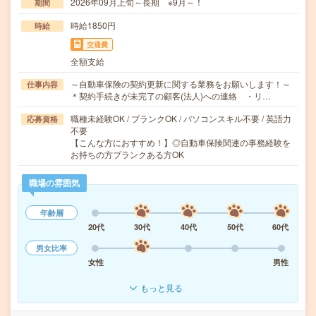
2026年09月上旬～長期 ※9月～！
期間
時給1850円
時給
交通費
全額支給
～自動車保険の契約更新に関する業務をお願いします！～
仕事内容
＊契約手続きが未完了の顧客(法人)への連絡 ・リ…
職種未経験OK / ブランクOK / パソコンスキル不要 / 英語力
応募資格
不要
【こんな方におすすめ！】◎自動車保険関連の事務経験を
お持ちの方ブランクある方OK
職場の雰囲気
年齢層
20代
30代
40代
50代
60代
男女比率
女性
男性
もっと見る