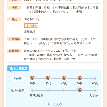
【急募】即日～長期 お仕事開始日は相談可能です。即日
期間
～でも現職中の方もご相談ください！ ※即日～！
時給1430円
時給
交通費
全額支給
＊期日支払・満期更新に関する書類の開封・受付・入力、
仕事内容
検証（PC・紙あり）＊書類発送にかかる業務＊その…
職種未経験OK / ブランクOK / 英語力不要
応募資格
・Excel、Wordの基本操作が可能な方 ・何かしらの事務
職の経験をお持ちの方【学歴】高校ご卒…
職場の雰囲気
年齢層
20代
30代
40代
50代
60代
職場の様子
活気がある
しずか
もっと見る