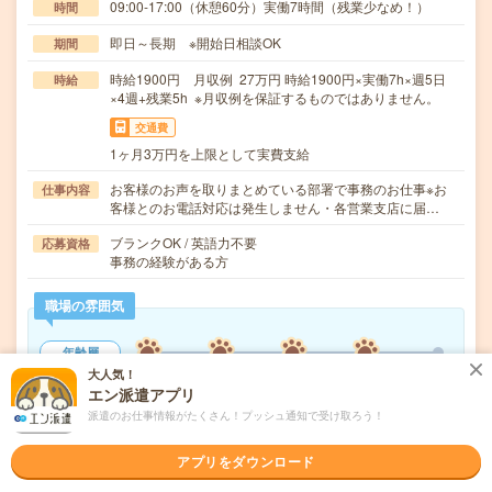
09:00-17:00（休憩60分）実働7時間（残業少なめ！）
時間
即日～長期 ※開始日相談OK
期間
時給1900円 月収例 27万円 時給1900円×実働7h×週5日
時給
×4週+残業5h ※月収例を保証するものではありません。
交通費
1ヶ月3万円を上限として実費支給
お客様のお声を取りまとめている部署で事務のお仕事※お
仕事内容
客様とのお電話対応は発生しません・各営業支店に届…
ブランクOK / 英語力不要
応募資格
事務の経験がある方
職場の雰囲気
年齢層
大人気！
20代
30代
40代
50代
60代
エン派遣アプリ
男女比率
派遣のお仕事情報がたくさん！プッシュ通知で受け取ろう！
女性
男性
アプリをダウンロード
もっと見る