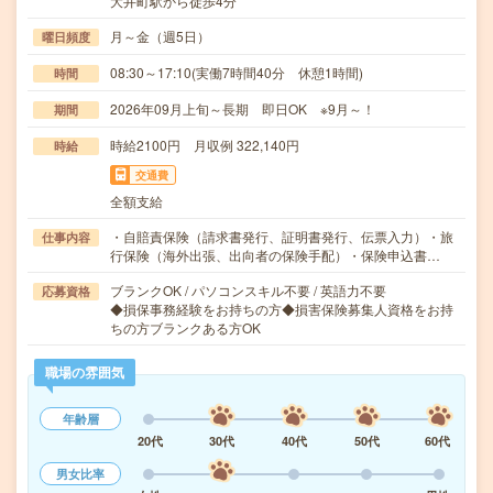
大井町駅から徒歩4分
月～金（週5日）
曜日頻度
08:30～17:10(実働7時間40分 休憩1時間)
時間
2026年09月上旬～長期 即日OK ※9月～！
期間
時給2100円 月収例 322,140円
時給
交通費
全額支給
・自賠責保険（請求書発行、証明書発行、伝票入力）・旅
仕事内容
行保険（海外出張、出向者の保険手配）・保険申込書…
ブランクOK / パソコンスキル不要 / 英語力不要
応募資格
◆損保事務経験をお持ちの方◆損害保険募集人資格をお持
ちの方ブランクある方OK
職場の雰囲気
年齢層
20代
30代
40代
50代
60代
男女比率