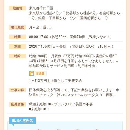
東京都千代田区
勤務地
東京駅から徒歩5分／日比谷駅から徒歩3分／有楽町駅から-
--分／銀座一丁目駅から---分／二重橋前駅から---分
月～金／週5日
曜日頻度
09:00-17:00（休憩60分）実働7時間（残業少なめ！）
時間
2026年10月01日～長期 ※開始日相談OK ※10月～！
期間
時給1900円 月収例 27万円 時給1900円×実働7h×週5日
時給
×4週+残業5h ※月収例を保証するものではありません。※
給与即受取りサービス利用可（利用条件有）
交通費
1ヶ月3万円を上限として実費支給
団体保険を扱う部署にて、下記の業務をお願いします・申
仕事内容
込書のチェック・社内システムへのデータ入力・帳票…
職種未経験OK / ブランクOK / 英語力不要
応募資格
■未経験OK！
職場の雰囲気