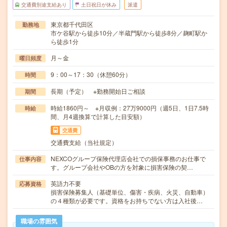
交通費別途支給あり
土日祝日が休み
派遣
東京都千代田区
勤務地
市ケ谷駅から徒歩10分／半蔵門駅から徒歩8分／麹町駅か
ら徒歩1分
月～金
曜日頻度
9：00～17：30（休憩60分）
時間
長期（予定） ※勤務開始日ご相談
期間
時給1860円～ ※月収例：27万9000円（週5日、1日7.5時
時給
間、月4週換算で計算した目安額）
交通費
交通費支給（当社規定）
NEXCOグループ保険代理店会社での損保事務のお仕事で
仕事内容
す。グループ会社やOBの方を対象に損害保険の契…
英語力不要
応募資格
損害保険募集人（基礎単位、傷害・疾病、火災、自動車）
の４種類が必要です。資格をお持ちでない方は入社後…
職場の雰囲気