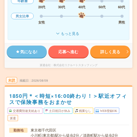
年齢層
20代
30代
40代
50代
60代
男女比率
女性
男性
もっと見る
気になる!
応募へ進む
詳しく見る
派遣会社
株式会社リクルートスタッフィング
未読
掲載日
2026/08/09
1850円＊＜時短×16:00終わり！＞駅近オフィ
スで保険事務をおまかせ
交通費別途支給あり
土日祝日が休み
残業なし
WEB登録OK
派遣
東京都千代田区
勤務地
小川町(東京都)駅から徒歩2分／淡路町駅から徒歩2分