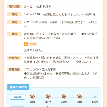
月～金 ※土日祝休み
曜日頻度
8:45～17:10 ※残業はほとんどありません。※休憩60分。
時間
2026/10/01～長期 ※開始日はご相談可能です！ ※10月
期間
～！
時給1830円＋交 【月収例】280,600円～ ■給与の前払
時給
いが可能な速払いサービスあり
交通費
交通費支給あり
＊精算業務＊問い合わせ対応（電話＊メール）＊宅急便精
仕事内容
算業務（発注業務）＊電話応対など ＊引継ぎあり※…
ブランクOK / 英語力不要
応募資格
◆業界経験問いません！◆損保事務の経験がある方 #初
めての派遣歓迎
職場の雰囲気
年齢層
20代
30代
40代
50代
60代