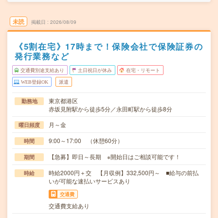
未読
掲載日
2026/08/09
《5割在宅》17時まで！保険会社で保険証券の
発行業務など
交通費別途支給あり
土日祝日が休み
在宅・リモート
WEB登録OK
派遣
東京都港区
勤務地
赤坂見附駅から徒歩5分／永田町駅から徒歩8分
月～金
曜日頻度
9:00～17:00 （休憩60分）
時間
【急募】即日～長期 ※開始日はご相談可能です！
期間
時給2000円＋交 【月収例】332,500円～ ■給与の前払
時給
いが可能な速払いサービスあり
交通費
交通費支給あり