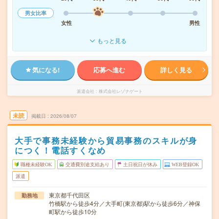
男女比率
女性
男性
もっと見る
気になる!
応募へ進む
詳しく見る
派遣会社
株式会社レゾナゲート
未読
掲載日
2026/08/07
大手で事務未経験から貿易事務のスキルが身
につく！電話すくなめ
職種未経験OK
交通費別途支給あり
土日祝日が休み
WEB登録OK
派遣
東京都千代田区
勤務地
竹橋駅から徒歩4分／大手町(東京都)駅から徒歩6分／神保
町駅から徒歩10分