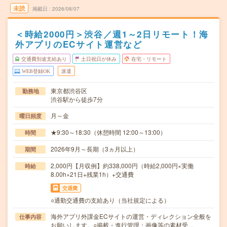
未読
掲載日
2026/08/07
＜時給2000円＞渋谷／週1～2日リモート！海
外アプリのECサイト運営など
交通費別途支給あり
土日祝日が休み
在宅・リモート
WEB登録OK
派遣
東京都渋谷区
勤務地
渋谷駅から徒歩7分
月～金
曜日頻度
★9:30～18:30（休憩時間 12:00～13:00）
時間
2026年9月～長期（3ヵ月以上）
期間
2,000円【月収例】約338,000円（時給2,000円×実働
時給
8.00h×21日+残業1h）+交通費
交通費
○通勤交通費の支給あり（当社規定による）
海外アプリ外課金ECサイトの運営・ディレクション全般を
仕事内容
お願いします。○掲載・進行管理：画像等の素材受…