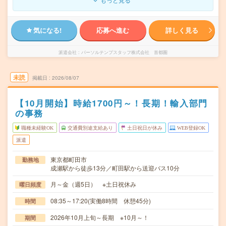
気になる!
応募へ進む
詳しく見る
派遣会社
パーソルテンプスタッフ株式会社 首都圏
未読
掲載日
2026/08/07
【10月開始】時給1700円～！長期！輸入部門
の事務
職種未経験OK
交通費別途支給あり
土日祝日が休み
WEB登録OK
派遣
東京都町田市
勤務地
成瀬駅から徒歩13分／町田駅から送迎バス10分
月～金（週5日） ※土日祝休み
曜日頻度
08:35～17:20(実働8時間 休憩45分)
時間
2026年10月上旬～長期 ※10月～！
期間