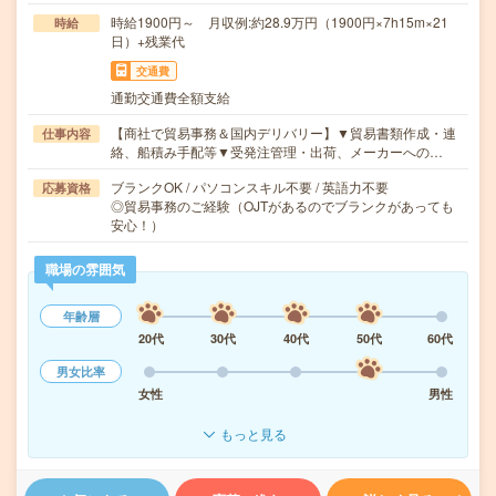
時給1900円～ 月収例:約28.9万円（1900円×7h15m×21
時給
日）+残業代
交通費
通勤交通費全額支給
【商社で貿易事務＆国内デリバリー】▼貿易書類作成・連
仕事内容
絡、船積み手配等▼受発注管理・出荷、メーカーへの…
ブランクOK / パソコンスキル不要 / 英語力不要
応募資格
◎貿易事務のご経験（OJTがあるのでブランクがあっても
安心！）
職場の雰囲気
年齢層
20代
30代
40代
50代
60代
男女比率
女性
男性
もっと見る