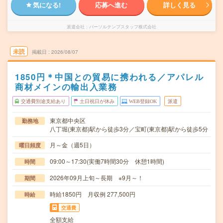
気になる!
応募へ進む
詳しく見る
派遣会社
パーソルテンプスタッフ株式会社
未読
掲載日
2026/08/07
1850円＊中国との貿易に携われる／アパレル
商材メインの輸出入業務
交通費別途支給あり
土日祝日が休み
WEB登録OK
派遣
東京都中央区
勤務地
八丁堀(東京都)駅から徒歩3分／宝町(東京都)駅から徒歩5分
月～金（週5日）
曜日頻度
09:00～17:30(実働7時間30分 休憩1時間)
時間
2026年09月上旬～長期 ※9月～！
期間
時給1850円 月収例 277,500円
時給
交通費
全額支給