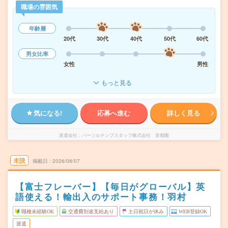
職場の雰囲気
年齢層
20代
30代
40代
50代
60代
男女比率
女性
男性
もっと見る
気になる!
応募へ進む
詳しく見る
派遣会社
パーソルテンプスタッフ株式会社 首都圏
未読
掲載日
2026/08/07
【富士フレーバー】【毎日がグローバル】英
語使える！輸出入のサポート事務！羽村
職種未経験OK
交通費別途支給あり
土日祝日が休み
WEB登録OK
派遣