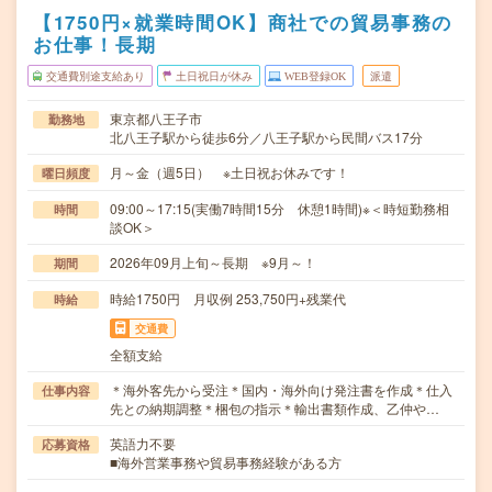
【1750円×就業時間OK】商社での貿易事務の
お仕事！長期
交通費別途支給あり
土日祝日が休み
WEB登録OK
派遣
東京都八王子市
勤務地
北八王子駅から徒歩6分／八王子駅から民間バス17分
月～金（週5日） ※土日祝お休みです！
曜日頻度
09:00～17:15(実働7時間15分 休憩1時間)※＜時短勤務相
時間
談OK＞
2026年09月上旬～長期 ※9月～！
期間
時給1750円 月収例 253,750円+残業代
時給
交通費
全額支給
＊海外客先から受注＊国内・海外向け発注書を作成＊仕入
仕事内容
先との納期調整＊梱包の指示＊輸出書類作成、乙仲や…
英語力不要
応募資格
■海外営業事務や貿易事務経験がある方