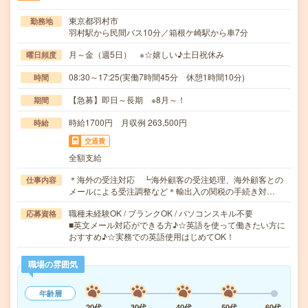
東京都羽村市
勤務地
羽村駅から民間バス10分／箱根ケ崎駅から車7分
月～金（週5日） ※☆嬉しい♪土日祝休み
曜日頻度
08:30～17:25(実働7時間45分 休憩1時間10分)
時間
【急募】即日～長期 ※8月～！
期間
時給1700円 月収例 263,500円
時給
交通費
全額支給
＊海外の受注対応 ┗海外顧客の受注処理、海外顧客との
仕事内容
メールによる受注調整など＊輸出入の関税の手続き対…
職種未経験OK / ブランクOK / パソコンスキル不要
応募資格
■英文メール対応ができる方♪☆英語を使って働きたい方に
おすすめ♪☆実務での英語使用はじめてOK！
職場の雰囲気
年齢層
20代
30代
40代
50代
60代