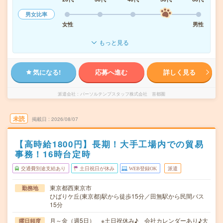
男女比率
女性
男性
もっと見る
気になる!
応募へ進む
詳しく見る
派遣会社
パーソルテンプスタッフ株式会社 首都圏
未読
掲載日
2026/08/07
【高時給1800円】長期！大手工場内での貿易
事務！16時台定時
交通費別途支給あり
土日祝日が休み
WEB登録OK
派遣
東京都西東京市
勤務地
ひばりケ丘(東京都)駅から徒歩15分／田無駅から民間バス
15分
月～金（週5日） ※土日祝休み♪ 会社カレンダーあり♪大
曜日頻度