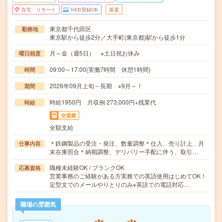
在宅・リモート
WEB登録OK
派遣
東京都千代田区
勤務地
東京駅から徒歩2分／大手町(東京都)駅から徒歩1分
月～金（週5日） ※土日祝お休み
曜日頻度
09:00～17:00(実働7時間 休憩1時間)
時間
2026年09月上旬～長期 ※9月～！
期間
時給1950円 月収例 273,000円+残業代
時給
交通費
全額支給
＊鉄鋼製品の受注・発注、数量調整＊仕入、売り計上、月
仕事内容
末在庫照合＊納期調整、デリバリー手配に伴う、取引…
職種未経験OK / ブランクOK
応募資格
営業事務のご経験がある方実務での英語使用はじめてOK！
定型文でのメールやりとりのみ※英語での電話対応…
職場の雰囲気