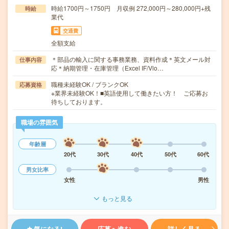
時給1700円～1750円 月収例 272,000円～280,000円+残
時給
業代
交通費
全額支給
＊部品の輸入に関する事務業務、資料作成＊英文メール対
仕事内容
応＊納期管理・在庫管理（Excel IF/Vlo…
職種未経験OK / ブランクOK
応募資格
※業界未経験OK！■英語使用して働きたい方！ ご応募お
待ちしております。
職場の雰囲気
年齢層
20代
30代
40代
50代
60代
男女比率
女性
男性
もっと見る
気になる!
応募へ進む
詳しく見る