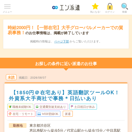
メニュー
気になる!
ログイン
検索
時給2000円！【一部在宅】大手グローバルメーカーでの貿
易事務！
のお仕事情報は、掲載が終了しています
掲載時の情報は、
ページ下部
からご覧いただけます。
お探しの条件に近い派遣のお仕事
未読
掲載日
2026/08/07
【1850円＠在宅あり】英語翻訳ツールOK！
外資系大手商社で事務＊日払いあり
職種未経験OK
交通費別途支給あり
土日祝日が休み
在宅・リモート
WEB登録OK
派遣
東京都渋谷区
勤務地
恵比寿駅から徒歩5分／代官山駅から徒歩15分／中目黒駅