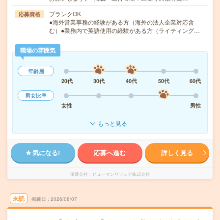
ブランクOK
応募資格
●海外営業事務の経験がある方（海外の法人企業対応含
む）●業務内で英語使用の経験がある方（ライティング…
職場の雰囲気
年齢層
20代
30代
40代
50代
60代
男女比率
女性
男性
もっと見る
気になる!
応募へ進む
詳しく見る
派遣会社
ヒューマンリソシア株式会社
未読
掲載日
2026/08/07