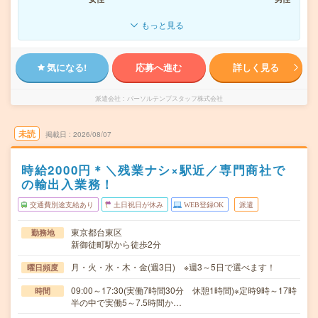
もっと見る
気になる!
応募へ進む
詳しく見る
派遣会社
パーソルテンプスタッフ株式会社
未読
掲載日
2026/08/07
時給2000円＊＼残業ナシ×駅近／専門商社で
の輸出入業務！
交通費別途支給あり
土日祝日が休み
WEB登録OK
派遣
東京都台東区
勤務地
新御徒町駅から徒歩2分
月・火・水・木・金(週3日) ※週3～5日で選べます！
曜日頻度
09:00～17:30(実働7時間30分 休憩1時間)※定時9時～17時
時間
半の中で実働5～7.5時間か…