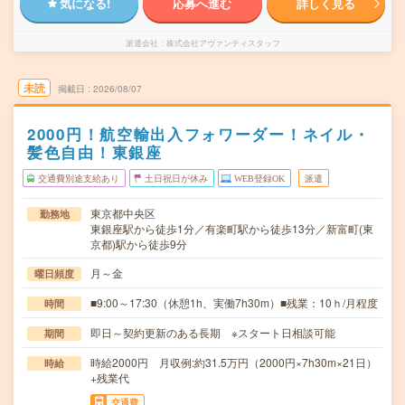
気になる!
応募へ進む
詳しく見る
派遣会社
株式会社アヴァンティスタッフ
未読
掲載日
2026/08/07
2000円！航空輸出入フォワーダー！ネイル・
髪色自由！東銀座
交通費別途支給あり
土日祝日が休み
WEB登録OK
派遣
東京都中央区
勤務地
東銀座駅から徒歩1分／有楽町駅から徒歩13分／新富町(東
京都)駅から徒歩9分
月～金
曜日頻度
■9:00～17:30（休憩1h、実働7h30m）■残業：10ｈ/月程度
時間
即日～契約更新のある長期 ※スタート日相談可能
期間
時給2000円 月収例:約31.5万円（2000円×7h30m×21日）
時給
+残業代
交通費