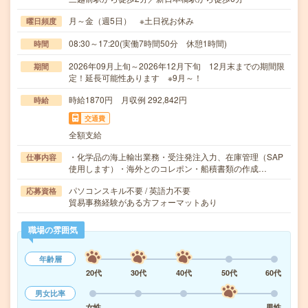
月～金（週5日） ※土日祝お休み
曜日頻度
08:30～17:20(実働7時間50分 休憩1時間)
時間
2026年09月上旬～2026年12月下旬 12月末までの期間限
期間
定！延長可能性あります ※9月～！
時給1870円 月収例 292,842円
時給
交通費
全額支給
・化学品の海上輸出業務・受注発注入力、在庫管理（SAP
仕事内容
使用します）・海外とのコレポン・船積書類の作成…
パソコンスキル不要 / 英語力不要
応募資格
貿易事務経験がある方フォーマットあり
職場の雰囲気
年齢層
20代
30代
40代
50代
60代
男女比率
女性
男性