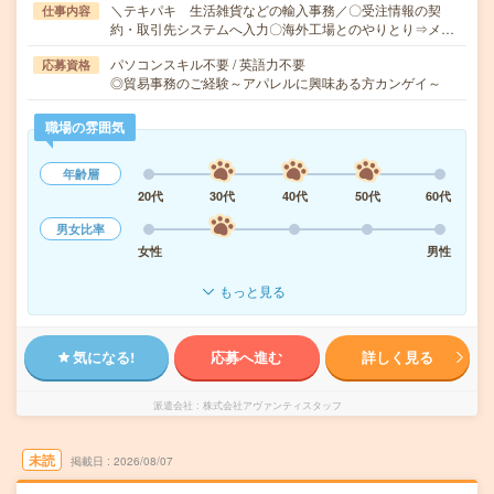
＼テキパキ 生活雑貨などの輸入事務／〇受注情報の契
仕事内容
約・取引先システムへ入力〇海外工場とのやりとり⇒メ…
パソコンスキル不要 / 英語力不要
応募資格
◎貿易事務のご経験～アパレルに興味ある方カンゲイ～
職場の雰囲気
年齢層
20代
30代
40代
50代
60代
男女比率
女性
男性
もっと見る
気になる!
応募へ進む
詳しく見る
派遣会社
株式会社アヴァンティスタッフ
未読
掲載日
2026/08/07