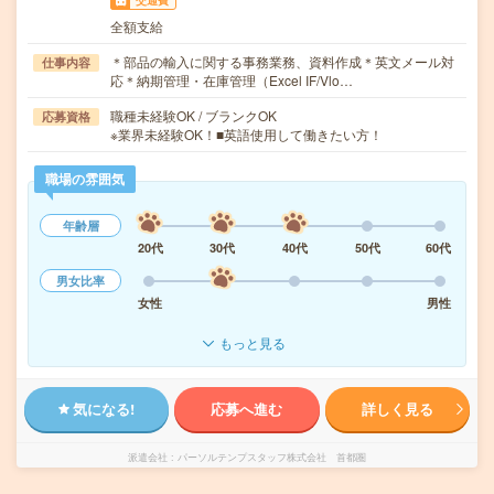
交通費
全額支給
＊部品の輸入に関する事務業務、資料作成＊英文メール対
仕事内容
応＊納期管理・在庫管理（Excel IF/Vlo…
職種未経験OK / ブランクOK
応募資格
※業界未経験OK！■英語使用して働きたい方！
職場の雰囲気
年齢層
20代
30代
40代
50代
60代
男女比率
女性
男性
もっと見る
気になる!
応募へ進む
詳しく見る
派遣会社
パーソルテンプスタッフ株式会社 首都圏