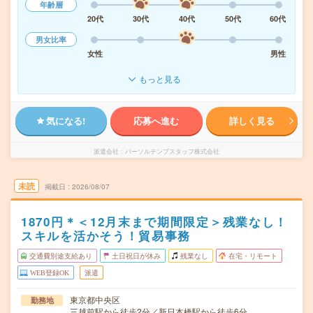
年齢層
20代
30代
40代
50代
60代
男女比率
女性
男性
もっと見る
気になる!
応募へ進む
詳しく見る
派遣会社
パーソルテンプスタッフ株式会社
未読
掲載日
2026/08/07
1870円＊＜12月末まで期間限定＞残業なし！
スキルを活かそう！貿易事務
交通費別途支給あり
土日祝日が休み
残業なし
在宅・リモート
WEB登録OK
派遣
東京都中央区
勤務地
三越前駅から徒歩2分／新日本橋駅から徒歩6分