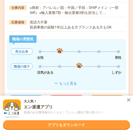
※商材：アパレル／国：中国／手段：SHIPメイン（一部
仕事内容
AIR）※輸入業務7割・輸出業務3割を担当して…
英語力不要
応募資格
貿易事務の経験1年以上ある方ブランクある方もOK
職場の雰囲気
男女比率
女性
男性
職場の様子
活気がある
しずか
もっと見る
気になる!
応募へ進む
詳しく見る
大人気！
エン派遣アプリ
派遣のお仕事情報がたくさん！プッシュ通知で受け取ろう！
派遣会社
パーソルテンプスタッフ株式会社
アプリをダウンロード
未読
掲載日
2026/08/07