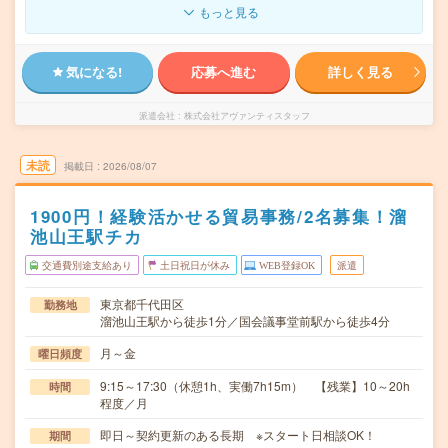
もっと見る
気になる!
応募へ進む
詳しく見る
派遣会社
株式会社アヴァンティスタッフ
未読
掲載日
2026/08/07
1900円！経験活かせる貿易事務/2名募集！溜
池山王駅チカ
交通費別途支給あり
土日祝日が休み
WEB登録OK
派遣
東京都千代田区
勤務地
溜池山王駅から徒歩1分／国会議事堂前駅から徒歩4分
月～金
曜日頻度
9:15～17:30（休憩1h、実働7h15m） 【残業】10～20h
時間
程度／月
即日～契約更新のある長期 ※スタート日相談OK！
期間