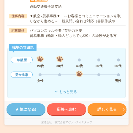
通勤交通費全額支給
▼航空×貿易事務▼ ～お客様とコミュニケーションを取
仕事内容
りながら進める～・新規問い合わせ対応（書類作成や…
パソコンスキル不要 / 英語力不要
応募資格
貿易事務（輸出・輸入どちらでもOK）の経験がある方
職場の雰囲気
年齢層
20代
30代
40代
50代
60代
男女比率
女性
男性
もっと見る
気になる!
応募へ進む
詳しく見る
派遣会社
株式会社アヴァンティスタッフ