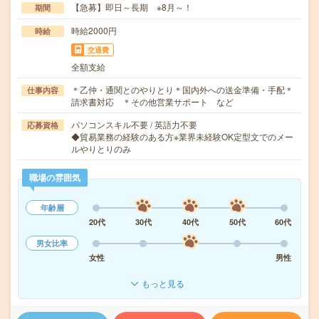
【急募】即日～長期 ※8月～！
期間
時給2000円
時給
交通費
全額支給
＊乙仲・通関とのやりとり＊国内外への送金準備・手配＊
仕事内容
請求書対応 ＊その他営業サポート など
パソコンスキル不要 / 英語力不要
応募資格
◆貿易業務の経験のある方※業界未経験OK定型文でのメー
ルやりとりのみ
職場の雰囲気
年齢層
20代
30代
40代
50代
60代
男女比率
女性
男性
もっと見る