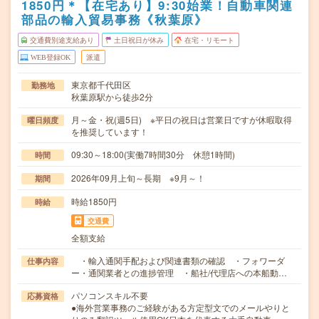
1850円＊【在宅あり】9:30始業！自動車関連
部品の輸入貿易事務《秋葉原》
交通費別途支給あり
土日祝日が休み
在宅・リモート
WEB登録OK
派遣
東京都千代田区
勤務地
秋葉原駅から徒歩2分
月～金・祝(週5日) ※平日の祝日は営業日ですが休暇取得
曜日頻度
を推奨しています！
09:30～18:00(実働7時間30分 休憩1時間)
時間
2026年09月上旬～長期 ※9月～！
期間
時給1850円
時給
交通費
全額支給
・輸入通関手配および関連書類の確認 ・フォワーダ
仕事内容
ー・通関業者との進捗管理 ・船社/代理店への本船動…
パソコンスキル不要
応募資格
●海外営業事務のご経験がある方定型文でのメールやりと