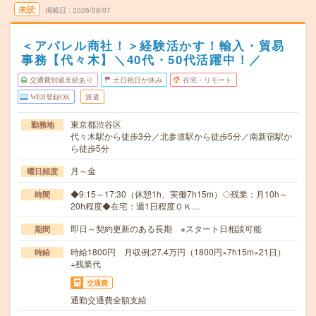
未読
掲載日
2026/08/07
＜アパレル商社！＞経験活かす！輸入・貿易
事務【代々木】＼40代・50代活躍中！／
交通費別途支給あり
土日祝日が休み
在宅・リモート
WEB登録OK
派遣
東京都渋谷区
勤務地
代々木駅から徒歩3分／北参道駅から徒歩5分／南新宿駅か
ら徒歩5分
月～金
曜日頻度
◆9:15～17:30（休憩1h、実働7h15m）◇残業：月10h～
時間
20h程度◆在宅：週1日程度ＯＫ…
即日～契約更新のある長期 ※スタート日相談可能
期間
時給1800円 月収例:27.4万円（1800円×7h15m×21日）
時給
+残業代
交通費
通勤交通費全額支給