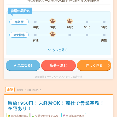
りのみ翻訳ツール使用OK日本を代表する大手自動車…
職場の雰囲気
年齢層
20代
30代
40代
50代
60代
男女比率
女性
男性
もっと見る
気になる!
応募へ進む
詳しく見る
派遣会社
パーソルテンプスタッフ株式会社
未読
掲載日
2026/08/07
時給1950円！未経験OK！商社で営業事務！
在宅あり！
職種未経験OK
交通費別途支給あり
土日祝日が休み