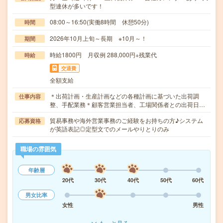
型連休が多いです！
08:00～16:50(実働8時間 休憩50分)
時間
2026年10月上旬～長期 ※10月～！
期間
時給1800円 月収例 288,000円+残業代
時給
交通費
全額支給
＊出荷計画・生産計画などの各種計画に基づいた出荷調
仕事内容
整、手配業務＊顧客営業担当者、工場関係者との出荷日…
貿易事務や海外営業事務のご経験をお持ちの方♪システム
応募資格
が英語表記◎定型文でのメールやりとりのみ
職場の雰囲気
年齢層
20代
30代
40代
50代
60代
男女比率
女性
男性
もっと見る