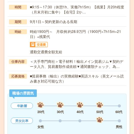
■9:15～17:30（休憩1h、実働7h15m）【残業】月20h程度
時間
（月末月初に集中）【在宅】2か…
9月1日～契約更新のある長期
期間
時給1900円～ 月収例:約28.9万円（1900円×7h15m×21
時給
日）+残業代
交通費
通勤交通費全額支給
＜大手専門商社＞電子材料！輸出メイン貿易ジム▼契約デ
仕事内容
ータ入力、貿易書類作成依頼▼通関書類チェック、為…
■貿易事務（輸出）の実務経験■英語スキル（英文メール読
応募資格
み書き対応可能な方）
職場の雰囲気
年齢層
20代
30代
40代
50代
60代
男女比率
女性
男性