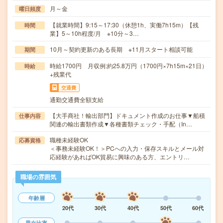
月～金
曜日頻度
【就業時間】9:15～17:30（休憩1h、実働7h15m）【残
時間
業】5～10h程度/月 ※10分～3…
10月～契約更新のある長期 ※11月スタート相談可能
期間
時給1700円 月収例:約25.8万円（1700円×7h15m×21日）
時給
+残業代
交通費
通勤交通費全額支給
【大手商社！輸出部門】ドキュメント作成のお仕事▼船積
仕事内容
関連の輸出書類作成▼各種書類チェック・手配（In…
職種未経験OK
応募資格
＜事務未経験OK！＞PCへの入力・保存スキルとメール対
応経験があればOK貿易に興味のある方、エントリ…
職場の雰囲気
年齢層
20代
30代
40代
50代
60代
男女比率