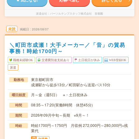
派遣会社
パーソルテンプスタッフ株式会社 首都圏
未読
掲載日
2026/08/07
＼町田市成瀬！大手メーカー／「音」の貿易
事務！時給1700円～
職種未経験OK
交通費別途支給あり
土日祝日が休み
WEB登録OK
派遣
東京都町田市
勤務地
成瀬駅から徒歩13分／町田駅から送迎バス10分
月～金（週5日） ※・土日祝休み
曜日頻度
08:35～17:20(実働8時間 休憩45分)
時間
2026年09月中旬～長期 ※9月～！
期間
時給1700円～1750円 月収例 272,000円～280,000円+残
時給
業代