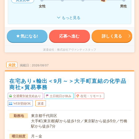
女性
男性
もっと見る
気になる!
応募へ進む
詳しく見る
派遣会社
株式会社アヴァンティスタッフ
未読
掲載日
2026/08/07
在宅あり×輸出＜9月～＞大手町直結の化学品
商社×貿易事務
交通費別途支給あり
土日祝日が休み
在宅・リモート
WEB登録OK
派遣
東京都千代田区
勤務地
大手町(東京都)駅から徒歩1分／東京駅から徒歩5分／竹橋
駅から徒歩7分
月～金
曜日頻度