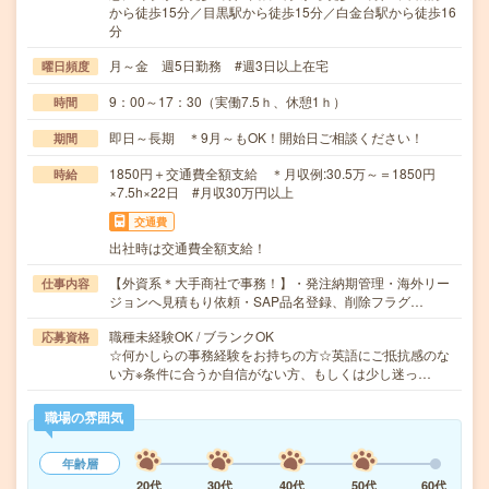
から徒歩15分／目黒駅から徒歩15分／白金台駅から徒歩16
分
月～金 週5日勤務 #週3日以上在宅
曜日頻度
9：00～17：30（実働7.5ｈ、休憩1ｈ）
時間
即日～長期 ＊9月～もOK！開始日ご相談ください！
期間
1850円＋交通費全額支給 ＊月収例:30.5万～＝1850円
時給
×7.5h×22日 #月収30万円以上
交通費
出社時は交通費全額支給！
【外資系＊大手商社で事務！】・発注納期管理・海外リー
仕事内容
ジョンへ見積もり依頼・SAP品名登録、削除フラグ…
職種未経験OK / ブランクOK
応募資格
☆何かしらの事務経験をお持ちの方☆英語にご抵抗感のな
い方※条件に合うか自信がない方、もしくは少し迷っ…
職場の雰囲気
年齢層
20代
30代
40代
50代
60代