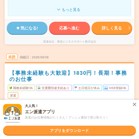
もっと見る
気になる!
応募へ進む
詳しく見る
派遣会社
東急ビジネスサポート株式会社
未読
掲載日
2026/08/08
【事務未経験も大歓迎】1830円！長期！事務
のお仕事
職種未経験OK
交通費別途支給あり
土日祝日が休み
WEB登録OK
派遣
大人気！
東京都江東区
勤務地
エン派遣アプリ
テレコムセンター駅から送迎バス10分
派遣のお仕事情報がたくさん！プッシュ通知で受け取ろう！
月～金（週5日） ※土日祝お休みの会社です！
曜日頻度
アプリをダウンロード
09:00～18:00(実働8時間 休憩1時間)
時間