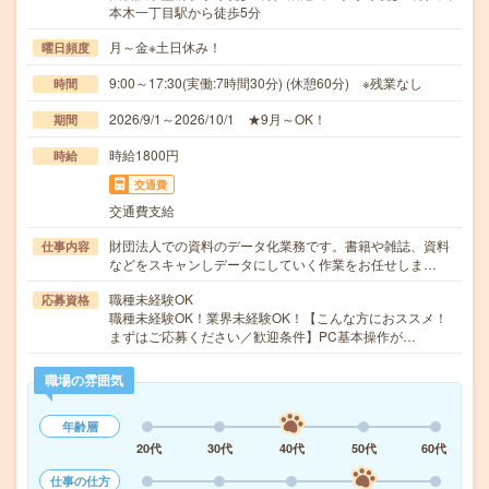
本木一丁目駅から徒歩5分
月～金※土日休み！
曜日頻度
9:00～17:30(実働:7時間30分) (休憩60分) ※残業なし
時間
2026/9/1～2026/10/1 ★9月～OK！
期間
時給1800円
時給
交通費
交通費支給
財団法人での資料のデータ化業務です。書籍や雑誌、資料
仕事内容
などをスキャンしデータにしていく作業をお任せしま…
職種未経験OK
応募資格
職種未経験OK！業界未経験OK！【こんな方におススメ！
まずはご応募ください／歓迎条件】PC基本操作が…
職場の雰囲気
年齢層
20代
30代
40代
50代
60代
仕事の仕方