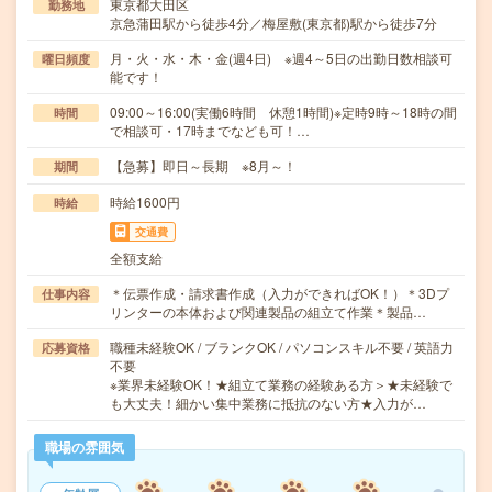
東京都大田区
勤務地
京急蒲田駅から徒歩4分／梅屋敷(東京都)駅から徒歩7分
月・火・水・木・金(週4日) ※週4～5日の出勤日数相談可
曜日頻度
能です！
09:00～16:00(実働6時間 休憩1時間)※定時9時～18時の間
時間
で相談可・17時までなども可！…
【急募】即日～長期 ※8月～！
期間
時給1600円
時給
交通費
全額支給
＊伝票作成・請求書作成（入力ができればOK！）＊3Dプ
仕事内容
リンターの本体および関連製品の組立て作業＊製品…
職種未経験OK / ブランクOK / パソコンスキル不要 / 英語力
応募資格
不要
※業界未経験OK！★組立て業務の経験ある方＞★未経験で
も大丈夫！細かい集中業務に抵抗のない方★入力が…
職場の雰囲気