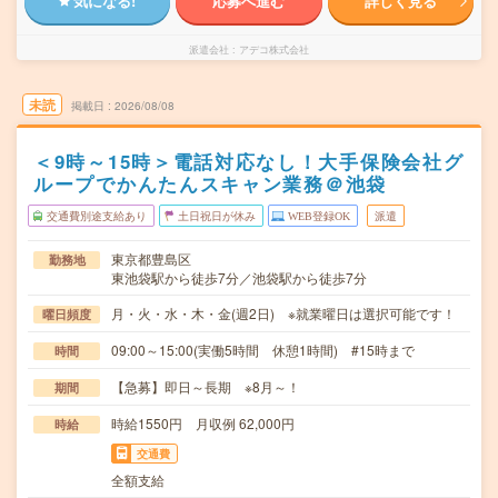
気になる!
応募へ進む
詳しく見る
派遣会社
アデコ株式会社
未読
掲載日
2026/08/08
＜9時～15時＞電話対応なし！大手保険会社グ
ループでかんたんスキャン業務＠池袋
交通費別途支給あり
土日祝日が休み
WEB登録OK
派遣
東京都豊島区
勤務地
東池袋駅から徒歩7分／池袋駅から徒歩7分
月・火・水・木・金(週2日) ※就業曜日は選択可能です！
曜日頻度
09:00～15:00(実働5時間 休憩1時間) #15時まで
時間
【急募】即日～長期 ※8月～！
期間
時給1550円 月収例 62,000円
時給
交通費
全額支給