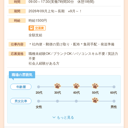
09:00～17:30(実働7時間30分 休憩1時間)
時間
2026年09月上旬～長期 ※9月～！
期間
時給1500円
時給
交通費
全額支給
＊社内便・郵便の受け取り・配布＊集荷手配・発送準備
仕事内容
職種未経験OK / ブランクOK / パソコンスキル不要 / 英語力
応募資格
不要
社会人経験がある方
職場の雰囲気
年齢層
20代
30代
40代
50代
60代
男女比率
女性
男性
もっと見る