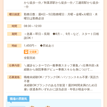
から徒歩---分／秋葉原駅から徒歩---分／三越前駅から徒歩-
--分
勤務日数：週4日～5日勤務曜日：月曜～金曜※火曜日・木
曜日頻度
曜日は勤務必須
08:30～12:00
時間
＜急募＞即日～長期 ◆8月～、9月～など、スタート日相
期間
談OK！
1,450円～ ◆昇給あり
時給
交通費
全額支給
＼健診センターでの一般事務スタッフ募集／<仕事内容>未
仕事内容
経験から病院事務デビュー事務スキルを身につけて…
職種未経験OK / ブランクOK / パソコンスキル不要 / 英語力
応募資格
不要
未経験OKブランクのある方歓迎！週20時間未満のため日
雇い派遣条件いずれかに該当必須・年収が税金や保…
職場の雰囲気