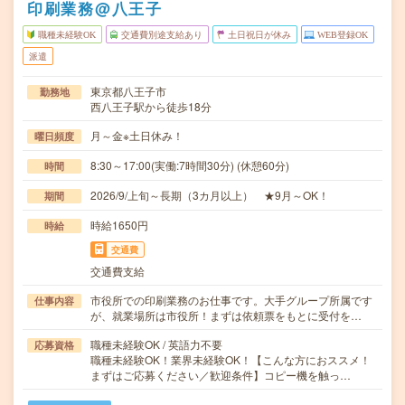
印刷業務@八王子
職種未経験OK
交通費別途支給あり
土日祝日が休み
WEB登録OK
派遣
東京都八王子市
勤務地
西八王子駅から徒歩18分
月～金※土日休み！
曜日頻度
8:30～17:00(実働:7時間30分) (休憩60分)
時間
2026/9/上旬～長期（3カ月以上） ★9月～OK！
期間
時給1650円
時給
交通費
交通費支給
市役所での印刷業務のお仕事です。大手グループ所属です
仕事内容
が、就業場所は市役所！まずは依頼票をもとに受付を…
職種未経験OK / 英語力不要
応募資格
職種未経験OK！業界未経験OK！【こんな方におススメ！
まずはご応募ください／歓迎条件】コピー機を触っ…