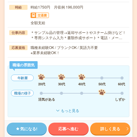
時給1750円 月収例 196,000円
時給
交通費
全額支給
＊サンプル品の管理→返却サポートやスチーム掛けなど！
仕事内容
＊専用システム入力＊書類作成サポート＊電話・メー…
職種未経験OK / ブランクOK / 英語力不要
応募資格
※業界未経験OK！
職場の雰囲気
年齢層
20代
30代
40代
50代
60代
職場の様子
活気がある
しずか
もっと見る
気になる!
応募へ進む
詳しく見る