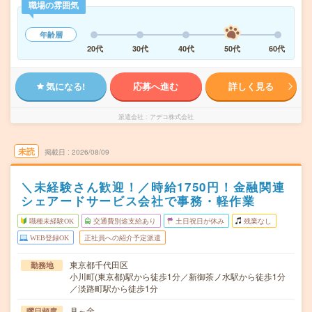
職場の雰囲気
年齢層
20代
30代
40代
50代
60代
気になる!
応募へ進む
詳しく見る
派遣会社
アデコ株式会社
未読
掲載日
2026/08/09
＼未経験さん歓迎！／時給1750円！金融関連
シェアードサービス会社で事務・軽作業
職種未経験OK
交通費別途支給あり
土日祝日が休み
残業なし
WEB登録OK
正社員への紹介予定派遣
東京都千代田区
勤務地
小川町(東京都)駅から徒歩1分／新御茶ノ水駅から徒歩1分
／淡路町駅から徒歩1分
月～金
曜日頻度