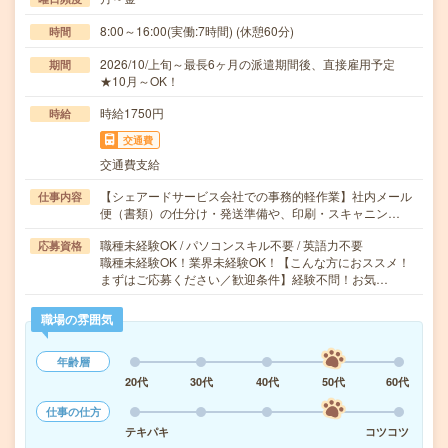
8:00～16:00(実働:7時間) (休憩60分)
時間
2026/10/上旬～最長6ヶ月の派遣期間後、直接雇用予定
期間
★10月～OK！
時給1750円
時給
交通費
交通費支給
【シェアードサービス会社での事務的軽作業】社内メール
仕事内容
便（書類）の仕分け・発送準備や、印刷・スキャニン…
職種未経験OK / パソコンスキル不要 / 英語力不要
応募資格
職種未経験OK！業界未経験OK！【こんな方におススメ！
まずはご応募ください／歓迎条件】経験不問！お気…
職場の雰囲気
年齢層
20代
30代
40代
50代
60代
仕事の仕方
テキパキ
コツコツ