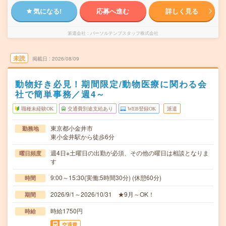
気になる!
応募へ進む
詳しく見る
派遣会社
パーソルテンプスタッフ株式会社
未読
掲載日
2026/08/09
動物好き必見！期間限定/動物医療に関わる会
社で簡単事務／週4～
職種未経験OK
交通費別途支給あり
WEB登録OK
派遣
東京都小金井市
勤務地
東小金井駅から徒歩6分
週4日※土曜日の出勤が必須、その他の曜日は相談となりま
曜日頻度
す
9:00～15:30(実働:5時間30分) (休憩60分)
時間
2026/9/1～2026/10/31 ★9月～OK！
期間
時給1750円
時給
交通費