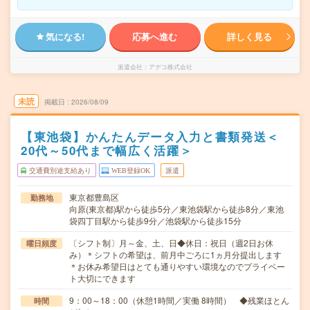
気になる!
応募へ進む
詳しく見る
派遣会社
アデコ株式会社
未読
掲載日
2026/08/09
【東池袋】かんたんデータ入力と書類発送＜
20代～50代まで幅広く活躍＞
交通費別途支給あり
WEB登録OK
派遣
東京都豊島区
勤務地
向原(東京都)駅から徒歩5分／東池袋駅から徒歩8分／東池
袋四丁目駅から徒歩9分／池袋駅から徒歩15分
〔シフト制〕月～金、土、日◆休日：祝日（週2日お休
曜日頻度
み）＊シフトの希望は、前月中ごろに1ヵ月分提出します
＊お休み希望日はとても通りやすい環境なのでプライベー
ト大切にできます
9：00～18：00（休憩1時間／実働 8時間） ◆残業ほとん
時間