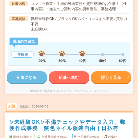
コツコツ作業！手紙の郵送業務や資料整理のお仕事！【仕
仕事内容
事内容】・過去のご契約内容の資料整理、事務処理・…
職種未経験OK / ブランクOK / パソコンスキル不要 / 英語力
応募資格
不要
未経験OK！
職場の雰囲気
年齢層
20代
30代
40代
50代
60代
気になる!
応募へ進む
詳しく見る
派遣会社
株式会社プレステージ・ヒューマンソリューション
未読
掲載日
2026/08/09
✨未経験OK✨不備チェックやデータ入力、郵
便作成事務｜髪色ネイル服装自由｜日払有
職種未経験OK
交通費別途支給あり
土日祝日が休み
残業なし