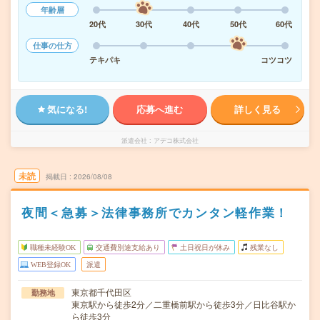
年齢層
20代
30代
40代
50代
60代
仕事の仕方
テキパキ
コツコツ
気になる!
応募へ進む
詳しく見る
派遣会社
アデコ株式会社
未読
掲載日
2026/08/08
夜間＜急募＞法律事務所でカンタン軽作業！
職種未経験OK
交通費別途支給あり
土日祝日が休み
残業なし
WEB登録OK
派遣
東京都千代田区
勤務地
東京駅から徒歩2分／二重橋前駅から徒歩3分／日比谷駅か
ら徒歩3分