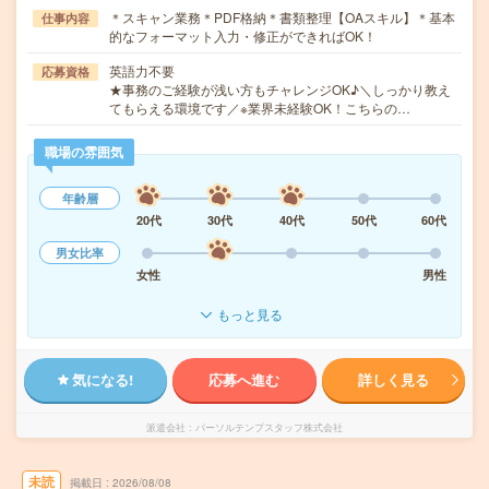
＊スキャン業務＊PDF格納＊書類整理【OAスキル】＊基本
仕事内容
的なフォーマット入力・修正ができればOK！
英語力不要
応募資格
★事務のご経験が浅い方もチャレンジOK♪＼しっかり教え
てもらえる環境です／※業界未経験OK！こちらの…
職場の雰囲気
年齢層
20代
30代
40代
50代
60代
男女比率
女性
男性
もっと見る
気になる!
応募へ進む
詳しく見る
派遣会社
パーソルテンプスタッフ株式会社
未読
掲載日
2026/08/08