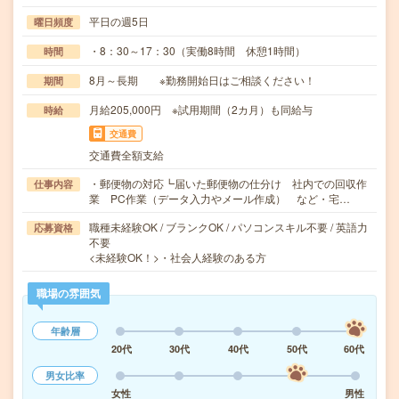
平日の週5日
曜日頻度
・8：30～17：30（実働8時間 休憩1時間）
時間
8月～長期 ※勤務開始日はご相談ください！
期間
月給205,000円 ※試用期間（2カ月）も同給与
時給
交通費
交通費全額支給
・郵便物の対応┗届いた郵便物の仕分け 社内での回収作
仕事内容
業 PC作業（データ入力やメール作成） など・宅…
職種未経験OK / ブランクOK / パソコンスキル不要 / 英語力
応募資格
不要
<未経験OK！>・社会人経験のある方
職場の雰囲気
年齢層
20代
30代
40代
50代
60代
男女比率
女性
男性