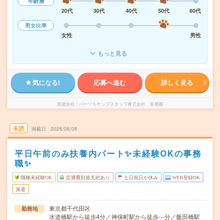
年齢層
20代
30代
40代
50代
60代
男女比率
女性
男性
もっと見る
気になる!
応募へ進む
詳しく見る
派遣会社
パーソルテンプスタッフ株式会社 首都圏
未読
掲載日
2026/08/08
平日午前のみ扶養内パート✨未経験OKの事務
職✨
職種未経験OK
交通費別途支給あり
土日祝日が休み
WEB登録OK
派遣
東京都千代田区
勤務地
水道橋駅から徒歩4分／神保町駅から徒歩---分／飯田橋駅