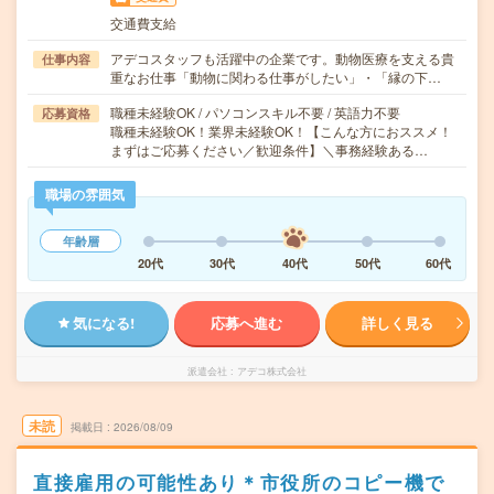
交通費支給
アデコスタッフも活躍中の企業です。動物医療を支える貴
仕事内容
重なお仕事「動物に関わる仕事がしたい」・「縁の下…
職種未経験OK / パソコンスキル不要 / 英語力不要
応募資格
職種未経験OK！業界未経験OK！【こんな方におススメ！
まずはご応募ください／歓迎条件】＼事務経験ある…
職場の雰囲気
年齢層
20代
30代
40代
50代
60代
気になる!
応募へ進む
詳しく見る
派遣会社
アデコ株式会社
未読
掲載日
2026/08/09
直接雇用の可能性あり＊市役所のコピー機で