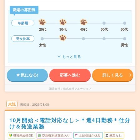
職場の雰囲気
年齢層
20代
30代
40代
50代
60代
男女比率
女性
男性
もっと見る
気になる!
応募へ進む
詳しく見る
派遣会社
株式会社グルージョブ
未読
掲載日
2026/08/08
10月開始＜電話対応なし＞＊週4日勤務＊仕分
け＆発送業務
職種未経験OK
交通費別途支給あり
土日祝日が休み
残業なし