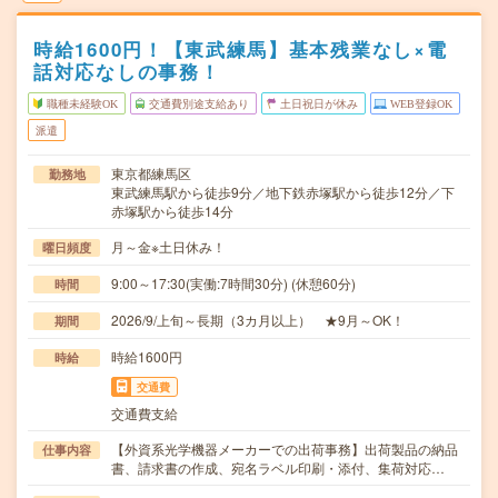
時給1600円！【東武練馬】基本残業なし×電
話対応なしの事務！
職種未経験OK
交通費別途支給あり
土日祝日が休み
WEB登録OK
派遣
東京都練馬区
勤務地
東武練馬駅から徒歩9分／地下鉄赤塚駅から徒歩12分／下
赤塚駅から徒歩14分
月～金※土日休み！
曜日頻度
9:00～17:30(実働:7時間30分) (休憩60分)
時間
2026/9/上旬～長期（3カ月以上） ★9月～OK！
期間
時給1600円
時給
交通費
交通費支給
【外資系光学機器メーカーでの出荷事務】出荷製品の納品
仕事内容
書、請求書の作成、宛名ラベル印刷・添付、集荷対応…