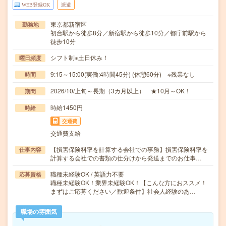
WEB登録OK
派遣
東京都新宿区
勤務地
初台駅から徒歩8分／新宿駅から徒歩10分／都庁前駅から
徒歩10分
シフト制※土日休み！
曜日頻度
9:15～15:00(実働:4時間45分) (休憩60分) ※残業なし
時間
2026/10/上旬～長期（3カ月以上） ★10月～OK！
期間
時給1450円
時給
交通費
交通費支給
【損害保険料率を計算する会社での事務】損害保険料率を
仕事内容
計算する会社での書類の仕分けから発送までのお仕事…
職種未経験OK / 英語力不要
応募資格
職種未経験OK！業界未経験OK！【こんな方におススメ！
まずはご応募ください／歓迎条件】社会人経験のあ…
職場の雰囲気