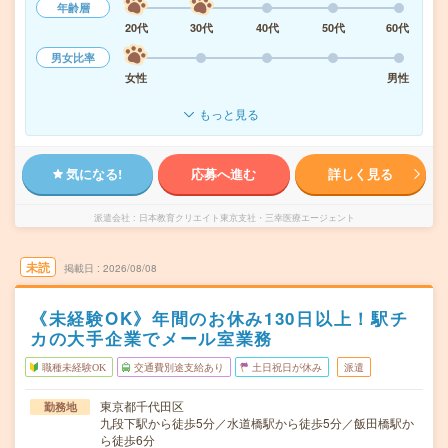
年齢層
20代
30代
40代
50代
60代
男女比率
女性
男性
もっと見る
気になる!
応募へ進む
詳しく見る
派遣会社
日本教育クリエイト東京支社・三幸医療エージェント
未読
掲載日
2026/08/08
《未経験OK》年間のお休み130日以上！駅チ
カの大手企業でメール室業務
職種未経験OK
交通費別途支給あり
土日祝日が休み
派遣
東京都千代田区
勤務地
九段下駅から徒歩5分／水道橋駅から徒歩5分／飯田橋駅か
ら徒歩6分