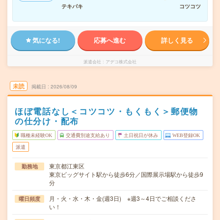
テキパキ
コツコツ
気になる!
応募へ進む
詳しく見る
派遣会社
アデコ株式会社
未読
掲載日
2026/08/09
ほぼ電話なし＜コツコツ・もくもく＞郵便物
の仕分け・配布
職種未経験OK
交通費別途支給あり
土日祝日が休み
WEB登録OK
派遣
東京都江東区
勤務地
東京ビッグサイト駅から徒歩6分／国際展示場駅から徒歩9
分
月・火・水・木・金(週3日) ※週3～4日でご相談くださ
曜日頻度
い！