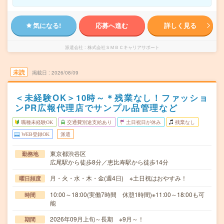
気になる!
応募へ進む
詳しく見る
派遣会社
株式会社ＳＭＢＣキャリアサポート
未読
掲載日
2026/08/09
＜未経験OK＞10時～＊残業なし！ファッショ
ンPR広報代理店でサンプル品管理など
職種未経験OK
交通費別途支給あり
土日祝日が休み
残業なし
WEB登録OK
派遣
東京都渋谷区
勤務地
広尾駅から徒歩8分／恵比寿駅から徒歩14分
月・火・水・木・金(週4日) ※土日祝はおやすみ！
曜日頻度
10:00～18:00(実働7時間 休憩1時間)※11:00～18:00も可
時間
能
2026年09月上旬～長期 ※9月～！
期間