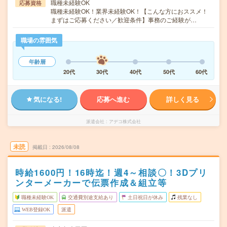
職種未経験OK
応募資格
職種未経験OK！業界未経験OK！【こんな方におススメ！
まずはご応募ください／歓迎条件】事務のご経験が…
職場の雰囲気
年齢層
20代
30代
40代
50代
60代
気になる!
応募へ進む
詳しく見る
派遣会社
アデコ株式会社
未読
掲載日
2026/08/08
時給1600円！16時迄！週4～相談〇！3Dプリ
ンターメーカーで伝票作成＆組立等
職種未経験OK
交通費別途支給あり
土日祝日が休み
残業なし
WEB登録OK
派遣