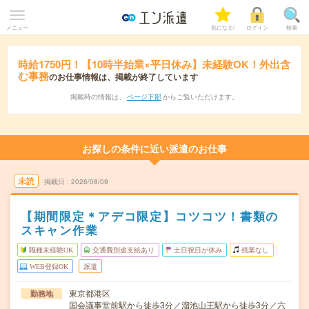
メニュー
気になる!
ログイン
検索
時給1750円！【10時半始業×平日休み】未経験OK！外出含
む事務
のお仕事情報は、掲載が終了しています
掲載時の情報は、
ページ下部
からご覧いただけます。
お探しの条件に近い派遣のお仕事
未読
掲載日
2026/08/09
【期間限定＊アデコ限定】コツコツ！書類の
スキャン作業
職種未経験OK
交通費別途支給あり
土日祝日が休み
残業なし
WEB登録OK
派遣
東京都港区
勤務地
国会議事堂前駅から徒歩3分／溜池山王駅から徒歩3分／六