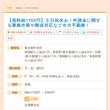
未読
掲載日
2026/08/09
【高時給1700円】土日祝休み！申請金に関す
る事務作業や郵送対応など＠大手勤務！
職種未経験OK
交通費別途支給あり
土日祝日が休み
WEB登録OK
派遣
東京都中央区
勤務地
築地駅から徒歩1分／新富町(東京都)駅から徒歩3分／京橋
(東京都)駅から徒歩17分／新橋駅から徒歩18分／有楽町駅
から徒歩18分
月～金／週5日
曜日頻度
9：00～18：00(8:50朝礼あり：時給支給)
時間
長期
期間
時給1700円 ～ 2000円
時給
交通費
交通費支給