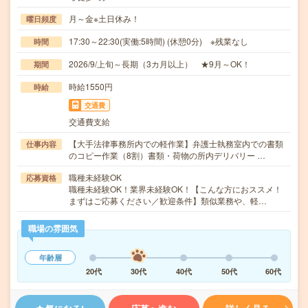
月～金※土日休み！
曜日頻度
17:30～22:30(実働:5時間) (休憩0分) ※残業なし
時間
2026/9/上旬～長期（3カ月以上） ★9月～OK！
期間
時給1550円
時給
交通費
交通費支給
【大手法律事務所内での軽作業】弁護士執務室内での書類
仕事内容
のコピー作業（8割）書類・荷物の所内デリバリー …
職種未経験OK
応募資格
職種未経験OK！業界未経験OK！【こんな方におススメ！
まずはご応募ください／歓迎条件】類似業務や、軽…
職場の雰囲気
年齢層
20代
30代
40代
50代
60代