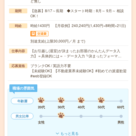
ど無し
【急募】8/17～長期 ◆スタート時期：8月～ 9月～ 相談
期間
OK！
時給1430円 【月収例】240,240円(1,430円×8時間×21日)
時給
交通費
別途支給(上限30,000円／月 まで)
【お引越し(退室)が決まったお部屋のかんたんデータ入
仕事内容
力】＝具体的には＝・データ入力┗決まったフォーマ…
ブランクOK / 英語力不要
応募資格
【未経験OK】【不動産業界未経験OK】#初めての派遣歓迎
#web登録OK
職場の雰囲気
年齢層
20代
30代
40代
50代
60代
男女比率
女性
男性
もっと見る