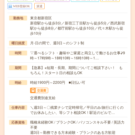
WEB登録OK
派遣
東京都新宿区
勤務地
新宿駅から徒歩3分／新宿三丁目駅から徒歩5分／西武新宿
駅から徒歩8分／都庁前駅から徒歩10分／代々木駅から徒
歩10分
月-日の間で、週3日～のシフト制
曜日頻度
▽選べるシフト・趣味やご家庭と両立して働けるお仕事♪9
時間
時～17時9時～18時10時～16時10時～1…
【急募】※短期・長期、期間についてご相談下さい！ も
期間
ちろん！スタート日の相談もOK
時給1900円～2200円 ■日払い可
時給
交通費
交通費別途支給
＼週3日～〇残業ナシで定時帰宅／平日のみ/旅行に行くの
仕事内容
でお休みしたい、等シフト相談OK！駅近のビルで…
職種未経験OK / ブランクOK / パソコンスキル不要 / 英語力
応募資格
不要
週3日～勤務できる方未経験・ブランクのある方歓迎