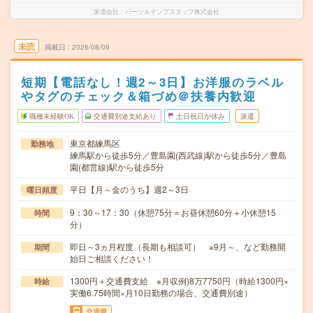
派遣会社
パーソルテンプスタッフ株式会社
未読
掲載日
2026/08/09
短期【電話なし！週2～3日】お洋服のラベル
やタグのチェック＆箱づめ＠扶養内歓迎
職種未経験OK
交通費別途支給あり
土日祝日が休み
派遣
東京都練馬区
勤務地
練馬駅から徒歩5分／豊島園(西武線)駅から徒歩5分／豊島
園(都営線)駅から徒歩5分
平日【月～金のうち】週2～3日
曜日頻度
9：30～17：30（休憩75分＝お昼休憩60分＋小休憩15
時間
分）
即日～3ヵ月程度（長期も相談可） ※9月～、など勤務開
期間
始日ご相談ください！
1300円＋交通費支給 ※月収例)8万7750円（時給1300円×
時給
実働6.75時間×月10日勤務の場合、交通費別途）
交通費