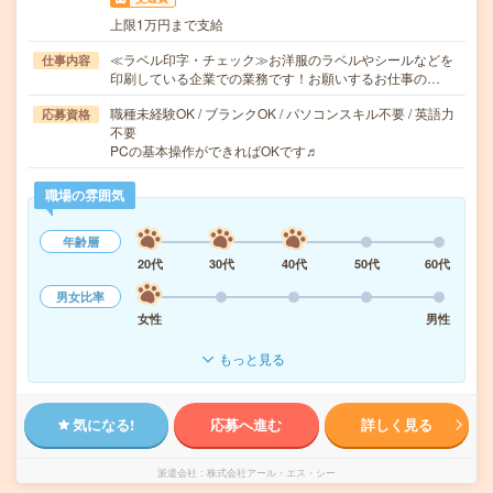
上限1万円まで支給
≪ラベル印字・チェック≫お洋服のラベルやシールなどを
仕事内容
印刷している企業での業務です！お願いするお仕事の…
職種未経験OK / ブランクOK / パソコンスキル不要 / 英語力
応募資格
不要
PCの基本操作ができればOKです♬
職場の雰囲気
年齢層
20代
30代
40代
50代
60代
男女比率
女性
男性
もっと見る
気になる!
応募へ進む
詳しく見る
派遣会社
株式会社アール・エス・シー