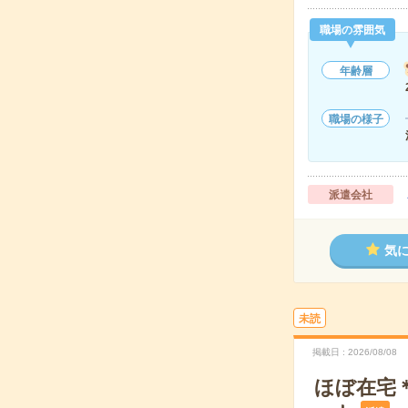
職場の雰囲気
年齢層
職場の様子
派遣会社
気
未読
掲載日
2026/08/08
ほぼ在宅＊