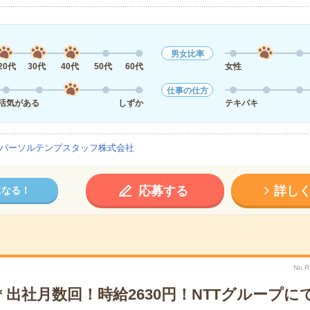
男女比率
20代
30代
40代
50代
60代
女性
仕事の仕方
活気がある
しずか
テキパキ
パーソルテンプスタッフ株式会社
応募する
詳し
になる！
No.
出社月数回！時給2630円！NTTグループに