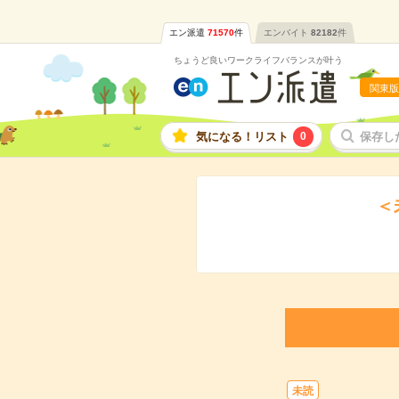
エン派遣
71570
件
エンバイト
82182
件
ちょうど良いワークライフバランスが叶う
関東版
気になる！リスト
0
保存し
＜
未読