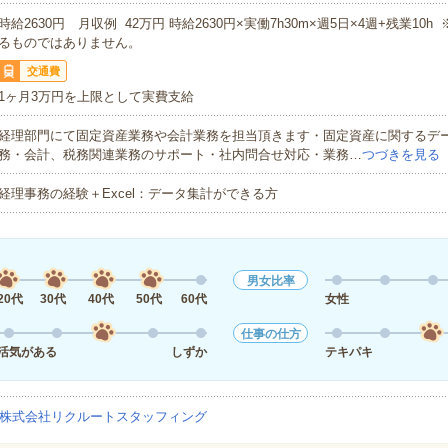
時給2630円 月収例 42万円 時給2630円×実働7h30m×週5日×4週+残業10
るものではありません。
交通費
1ヶ月3万円を上限として実費支給
経理部門にて固定資産業務や会計業務を担当頂きます・固定資産に関するデ
務・会計、税務関連業務のサポート・社内問合せ対応・業務…
つづきを見る
経理事務の経験＋Excel：データ集計ができる方
男女比率
20代
30代
40代
50代
60代
女性
仕事の仕方
活気がある
しずか
テキパキ
株式会社リクルートスタッフィング