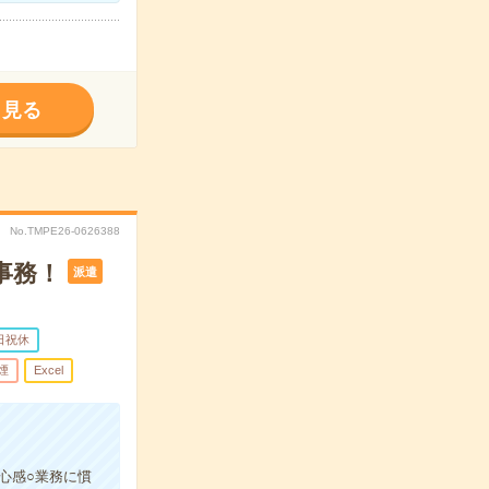
く見る
No.TMPE26-0626388
事務！
派遣
日祝休
煙
Excel
心感○業務に慣