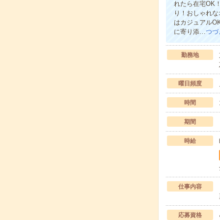
れたら在宅OK
り！おしゃれな
はカジュアルO
に寄り添…
つづ
勤務地
曜日頻度
時間
期間
時給
仕事内容
応募資格