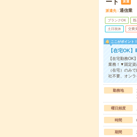
ート
派遣
通信業
派遣先
ブランクOK
既
土日祝休
交費
ここがポイント
【在宅OK】
【在宅勤務OK】
業務！▼固定資
（在宅）のみで
社不要、オンラ
勤務地
曜日頻度
時間
期間