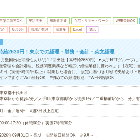
卒第二新卒OK
英語不要
履歴書不要
在宅・リモートワーク
WEB登録OK
支給
駅歩5分
職場が禁煙
派遣多
Excel
簿記
！
時給2630円！東京での経理・財務・会計・英文経理
月数回出社可能性あり/月1-2回出社【高時給2630円】▼大手NTTグループ
産管理や会計処理、税務関連業務など幅広い経理業務に携われます【在宅手
終日（実働6時間/日以上）就業した場合に、 規定に基づき月額で支給あり＊
インですぐにWeb登録OK #初めての派遣歓迎 #WEB登録OK
東京都千代田区
東京駅から徒歩7分／大手町(東京都)駅から徒歩1分／二重橋前駅から---分／有楽
月～金／週5日 #週3日以上在宅
09:00-17:30（休憩60分）実働7時間30分
2026年09月01日～長期 ※開始日相談OK ※9月～！