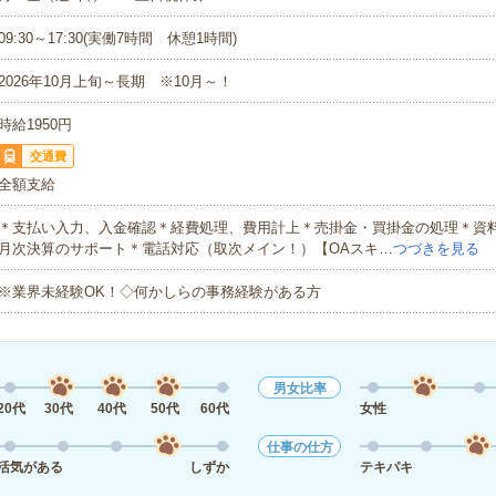
09:30～17:30(実働7時間 休憩1時間)
2026年10月上旬～長期 ※10月～！
時給1950円
交通費
全額支給
＊支払い入力、入金確認＊経費処理、費用計上＊売掛金・買掛金の処理＊資
月次決算のサポート＊電話対応（取次メイン！）【OAスキ…
つづきを見る
※業界未経験OK！◇何かしらの事務経験がある方
男女比率
20代
30代
40代
50代
60代
女性
仕事の仕方
活気がある
しずか
テキパキ