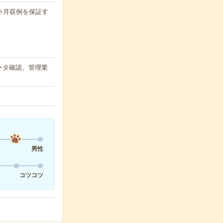
h ※月収例を保証す
ータ確認、管理業
男性
コツコツ