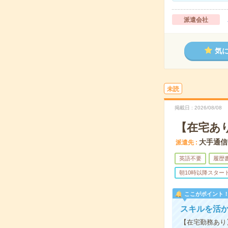
派遣会社
気
未読
掲載日
2026/08/08
【在宅あ
大手通信
派遣先
英語不要
履歴
朝10時以降スター
ここがポイント
スキルを活
【在宅勤務あり