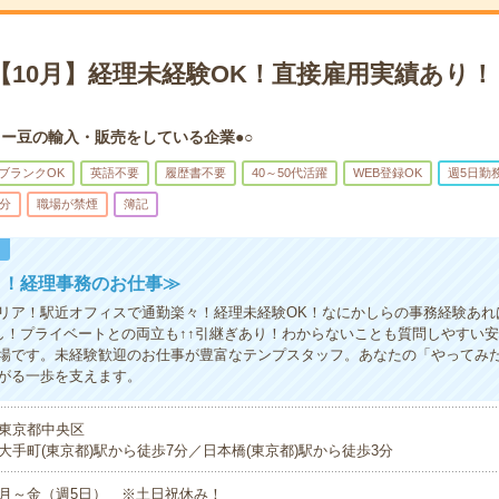
＊【10月】経理未経験OK！直接雇用実績あり
ヒー豆の輸入・販売をしている企業●○
ブランクOK
英語不要
履歴書不要
40～50代活躍
WEB登録OK
週5日勤
5分
職場が禁煙
簿記
！
り！経理事務のお仕事≫
リア！駅近オフィスで通勤楽々！経理未経験OK！なにかしらの事務経験あれ
し！プライベートとの両立も↑↑引継ぎあり！わからないことも質問しやすい
場です。未経験歓迎のお仕事が豊富なテンプスタッフ。あなたの「やってみ
がる一歩を支えます。
東京都中央区
大手町(東京都)駅から徒歩7分／日本橋(東京都)駅から徒歩3分
月～金（週5日） ※土日祝休み！