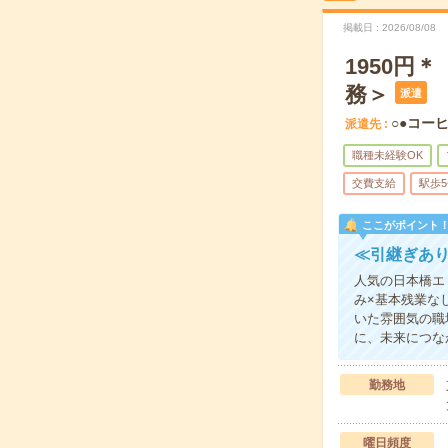
掲載日
2026/08/08
1950円
務＞
派遣
○●コー
派遣先
職種未経験OK
交費支給
駅歩
ここがポイント
≪引継ぎあ
人気の日本橋エ
み×基本残業な
いた雰囲気の職
に、未来につな
勤務地
曜日頻度