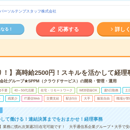
パーソルテンプスタッフ株式会社
応募する
詳し
になる！
り！】高時給2500円！スキルを活かして経理
会社グループ★SPPM（クラウドサービス）の開発・管理・運用
書不要
40～50代活躍
在宅・リモートワーク
WEB登録OK
週5日勤務
土
ト
残業少
IT通信Web
交費支給
駅歩5分
大手
服装自由
職場が禁
！
かして働ける！連結決算までをおまかせ！経理事務
】業務に慣れ次第週2日在宅可能です！ 大手通信系企業グループ＊大手で安