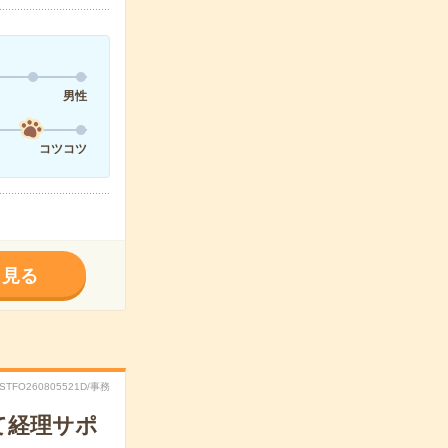
男性
コツコツ
く見る
RSTFO260805521D/事務
て経理サポ