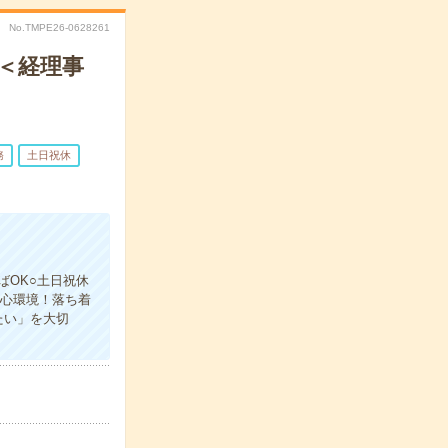
No.TMPE26-0628261
！＜経理事
務
土日祝休
ばOK○土日祝休
安心環境！落ち着
たい」を大切