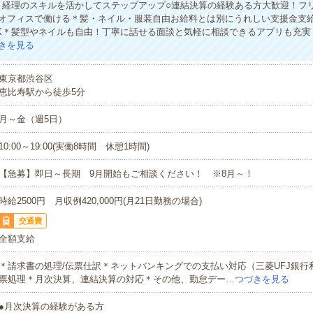
！経理のスキルを活かしてステップアップ○連結決算の経験ある方大歓迎！フ
オフィスで働ける＊髪・ネイル・服装自由お給料とは別にうれしい支援金支給
K＊髪型やネイルも自由！丁寧に話せる面談と気軽に相談できるアプリも充実
きを見る
東京都渋谷区
恵比寿駅から徒歩5分
月～金（週5日）
10:00～19:00(実働8時間 休憩1時間)
【急募】即日～長期 9月開始もご相談ください！ ※8月～！
時給2500円 月収例420,000円(月21日勤務の場合)
交通費
全額支給
＊請求書の処理/伝票仕訳＊ネットバンキングでの支払い対応（三菱UFJ銀行
票処理＊月次決算、連結決算の対応＊その他、勤怠デー…
つづきを見る
●月次決算の経験がある方