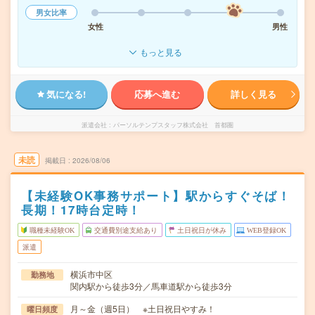
男女比率
女性
男性
もっと見る
気になる!
応募へ進む
詳しく見る
派遣会社
パーソルテンプスタッフ株式会社 首都圏
未読
掲載日
2026/08/06
【未経験OK事務サポート】駅からすぐそば！
長期！17時台定時！
職種未経験OK
交通費別途支給あり
土日祝日が休み
WEB登録OK
派遣
横浜市中区
勤務地
関内駅から徒歩3分／馬車道駅から徒歩3分
月～金（週5日） ※土日祝日やすみ！
曜日頻度