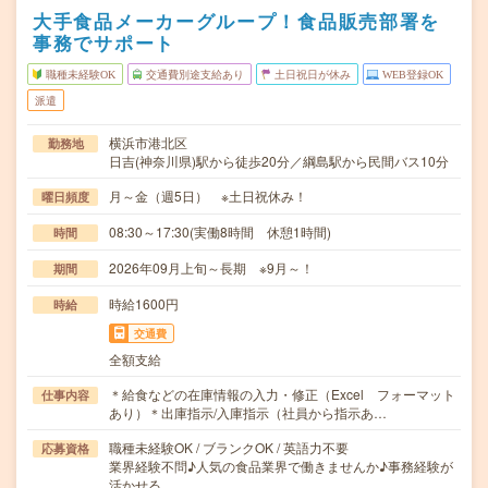
大手食品メーカーグループ！食品販売部署を
事務でサポート
職種未経験OK
交通費別途支給あり
土日祝日が休み
WEB登録OK
派遣
横浜市港北区
勤務地
日吉(神奈川県)駅から徒歩20分／綱島駅から民間バス10分
月～金（週5日） ※土日祝休み！
曜日頻度
08:30～17:30(実働8時間 休憩1時間)
時間
2026年09月上旬～長期 ※9月～！
期間
時給1600円
時給
交通費
全額支給
＊給食などの在庫情報の入力・修正（Excel フォーマット
仕事内容
あり）＊出庫指示/入庫指示（社員から指示あ…
職種未経験OK / ブランクOK / 英語力不要
応募資格
業界経験不問♪人気の食品業界で働きませんか♪事務経験が
活かせる