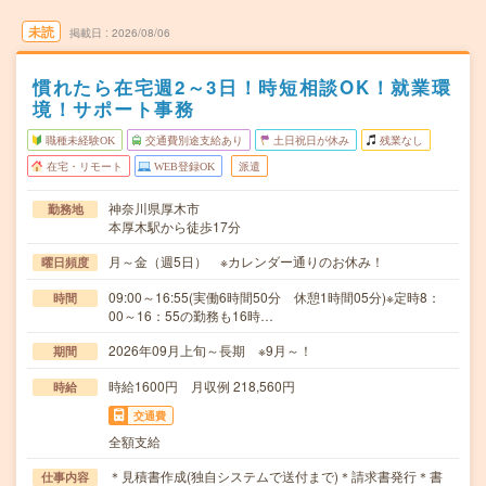
未読
掲載日
2026/08/06
慣れたら在宅週2～3日！時短相談OK！就業環
境！サポート事務
職種未経験OK
交通費別途支給あり
土日祝日が休み
残業なし
在宅・リモート
WEB登録OK
派遣
神奈川県厚木市
勤務地
本厚木駅から徒歩17分
月～金（週5日） ※カレンダー通りのお休み！
曜日頻度
09:00～16:55(実働6時間50分 休憩1時間05分)※定時8：
時間
00～16：55の勤務も16時…
2026年09月上旬～長期 ※9月～！
期間
時給1600円 月収例 218,560円
時給
交通費
全額支給
＊見積書作成(独自システムで送付まで)＊請求書発行＊書
仕事内容