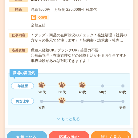
時給1500円 月収例 225,000円+残業代
時給
交通費
全額支給
＊グッズ・商品の在庫状況のチェック＊発注処理（社員の
仕事内容
方からの指示で発注します）＊契約書・請求書・社内…
職種未経験OK / ブランクOK / 英語力不要
応募資格
〇商品管理・在庫管理などの経験も活かせるお仕事です♪
事務経験があれば対応できますよ！
職場の雰囲気
年齢層
20代
30代
40代
50代
60代
男女比率
女性
男性
もっと見る
気になる!
応募へ進む
詳しく見る