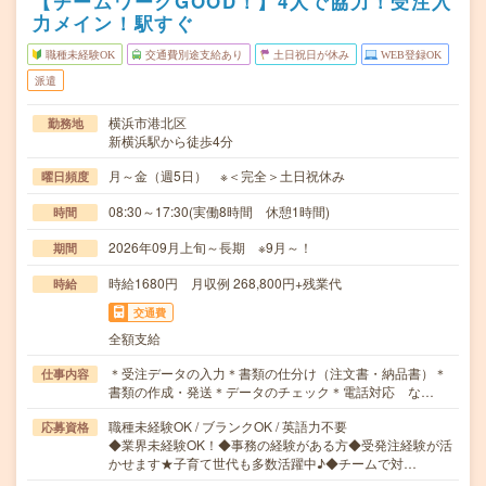
【チームワークGOOD！】4人で協力！受注入
力メイン！駅すぐ
職種未経験OK
交通費別途支給あり
土日祝日が休み
WEB登録OK
派遣
横浜市港北区
勤務地
新横浜駅から徒歩4分
月～金（週5日） ※＜完全＞土日祝休み
曜日頻度
08:30～17:30(実働8時間 休憩1時間)
時間
2026年09月上旬～長期 ※9月～！
期間
時給1680円 月収例 268,800円+残業代
時給
交通費
全額支給
＊受注データの入力＊書類の仕分け（注文書・納品書）＊
仕事内容
書類の作成・発送＊データのチェック＊電話対応 な…
職種未経験OK / ブランクOK / 英語力不要
応募資格
◆業界未経験OK！◆事務の経験がある方◆受発注経験が活
かせます★子育て世代も多数活躍中♪◆チームで対…