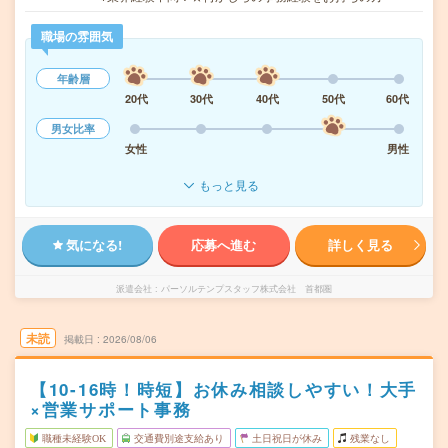
職場の雰囲気
年齢層
20代
30代
40代
50代
60代
男女比率
女性
男性
もっと見る
気になる!
応募へ進む
詳しく見る
派遣会社
パーソルテンプスタッフ株式会社 首都圏
未読
掲載日
2026/08/06
【10-16時！時短】お休み相談しやすい！大手
×営業サポート事務
職種未経験OK
交通費別途支給あり
土日祝日が休み
残業なし