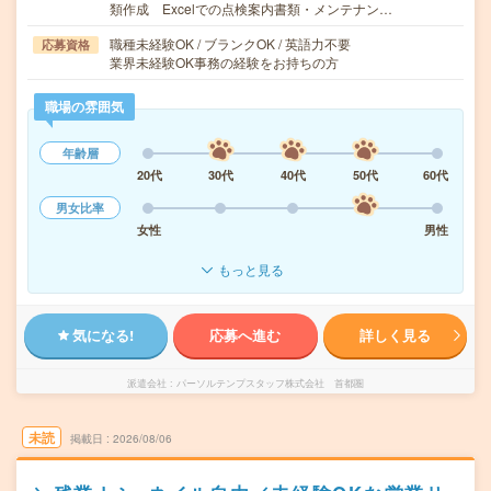
類作成 Excelでの点検案内書類・メンテナン…
職種未経験OK / ブランクOK / 英語力不要
応募資格
業界未経験OK事務の経験をお持ちの方
職場の雰囲気
年齢層
20代
30代
40代
50代
60代
男女比率
女性
男性
もっと見る
気になる!
応募へ進む
詳しく見る
派遣会社
パーソルテンプスタッフ株式会社 首都圏
未読
掲載日
2026/08/06