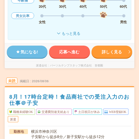
年齢層
20代
30代
40代
50代
60代
男女比率
女性
男性
もっと見る
気になる!
応募へ進む
詳しく見る
派遣会社
パーソルテンプスタッフ株式会社 首都圏
未読
掲載日
2026/08/06
8月！17時台定時！食品商社での受注入力のお
仕事＠子安
職種未経験OK
交通費別途支給あり
土日祝日が休み
WEB登録OK
派遣
横浜市神奈川区
勤務地
子安駅から徒歩8分／新子安駅から徒歩12分