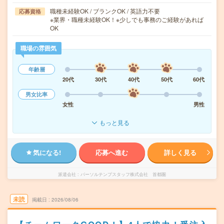
職種未経験OK / ブランクOK / 英語力不要
応募資格
※業界・職種未経験OK！※少しでも事務のご経験があれば
OK
職場の雰囲気
年齢層
20代
30代
40代
50代
60代
男女比率
女性
男性
もっと見る
気になる!
応募へ進む
詳しく見る
派遣会社
パーソルテンプスタッフ株式会社 首都圏
未読
掲載日
2026/08/06