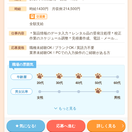
時給1430円 月収例 214,500円
時給
交通費
全額支給
＊製品情報のデータ入力＊レンタル品の受発注処理＊校正
仕事内容
作業のスケジュール調整＊見積書作成、電話・メール…
職種未経験OK / ブランクOK / 英語力不要
応募資格
業界未経験OK！PCでの入力操作のご経験がある方
職場の雰囲気
年齢層
20代
30代
40代
50代
60代
男女比率
女性
男性
もっと見る
気になる!
応募へ進む
詳しく見る