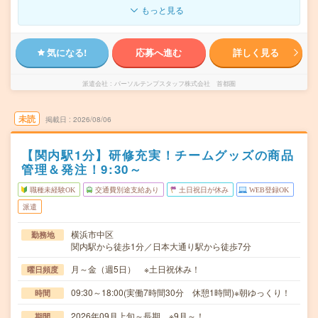
もっと見る
気になる!
応募へ進む
詳しく見る
派遣会社
パーソルテンプスタッフ株式会社 首都圏
未読
掲載日
2026/08/06
【関内駅1分】研修充実！チームグッズの商品
管理＆発注！9:30～
職種未経験OK
交通費別途支給あり
土日祝日が休み
WEB登録OK
派遣
横浜市中区
勤務地
関内駅から徒歩1分／日本大通り駅から徒歩7分
月～金（週5日） ※土日祝休み！
曜日頻度
09:30～18:00(実働7時間30分 休憩1時間)※朝ゆっくり！
時間
2026年09月上旬～長期 ※9月～！
期間