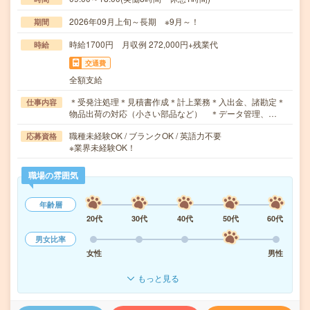
2026年09月上旬～長期 ※9月～！
期間
時給1700円 月収例 272,000円+残業代
時給
交通費
全額支給
＊受発注処理＊見積書作成＊計上業務＊入出金、諸勘定＊
仕事内容
物品出荷の対応（小さい部品など） ＊データ管理、…
職種未経験OK / ブランクOK / 英語力不要
応募資格
※業界未経験OK！
職場の雰囲気
年齢層
20代
30代
40代
50代
60代
男女比率
女性
男性
もっと見る