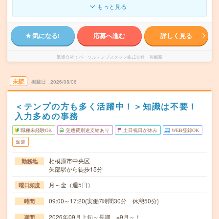
もっと見る
気になる!
応募へ進む
詳しく見る
派遣会社
パーソルテンプスタッフ株式会社 首都圏
未読
掲載日
2026/08/06
＜テンプの方も多く活躍中！＞知識は不要！
入力多めの事務
職種未経験OK
交通費別途支給あり
土日祝日が休み
WEB登録OK
派遣
相模原市中央区
勤務地
矢部駅から徒歩15分
月～金（週5日）
曜日頻度
09:00～17:20(実働7時間30分 休憩50分)
時間
2026年09月上旬～長期 ※9月～！
期間