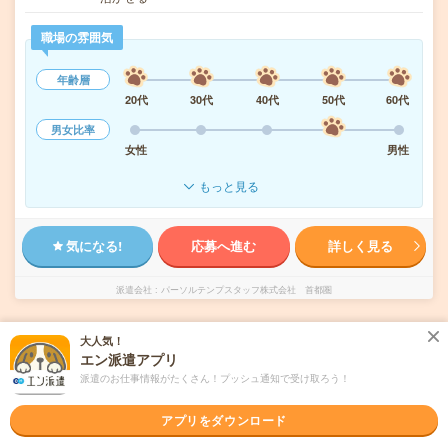
職場の雰囲気
年齢層
20代
30代
40代
50代
60代
男女比率
女性
男性
もっと見る
気になる!
応募へ進む
詳しく見る
派遣会社
パーソルテンプスタッフ株式会社 首都圏
未読
掲載日
大人気！
2026/08/06
エン派遣アプリ
派遣のお仕事情報がたくさん！プッシュ通知で受け取ろう！
【好条件！】在宅あり×高時給1650円×コツコ
ツ事務
アプリをダウンロード
職種未経験OK
交通費別途支給あり
土日祝日が休み