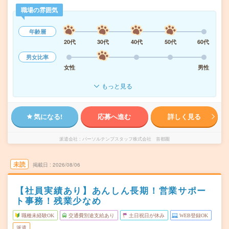
職場の雰囲気
年齢層
20代
30代
40代
50代
60代
男女比率
女性
男性
もっと見る
気になる!
応募へ進む
詳しく見る
派遣会社
パーソルテンプスタッフ株式会社 首都圏
未読
掲載日
2026/08/06
【社員実績あり】あんしん長期！営業サポー
ト事務！残業少なめ
職種未経験OK
交通費別途支給あり
土日祝日が休み
WEB登録OK
派遣