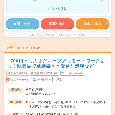
もっと見る
気になる!
応募へ進む
詳しく見る
派遣会社
パーソルテンプスタッフ株式会社 首都圏
未読
掲載日
2026/08/06
1700円＊＼大手グループ／リモートワークあ
り！駅直結で通勤楽々＊受発注処理など
職種未経験OK
交通費別途支給あり
土日祝日が休み
在宅・リモート
WEB登録OK
派遣
横浜市戸塚区
勤務地
東戸塚駅から徒歩1分
月～金・祝(週5日) ※祝日は稼働日扱いですが有給奨励日
曜日頻度
です♪GW・年末年始など長期連休！
09:00～18:00(実働8時間 休憩1時間)
時間