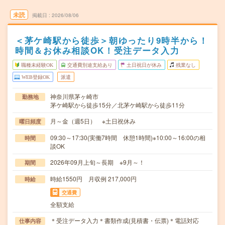
未読
掲載日
2026/08/06
＜茅ケ崎駅から徒歩＞朝ゆったり9時半から！
時間＆お休み相談OK！受注データ入力
職種未経験OK
交通費別途支給あり
土日祝日が休み
残業なし
WEB登録OK
派遣
神奈川県茅ヶ崎市
勤務地
茅ケ崎駅から徒歩15分／北茅ケ崎駅から徒歩11分
月～金（週5日） ※土日祝休み
曜日頻度
09:30～17:30(実働7時間 休憩1時間)※10:00～16:00の相
時間
談OK
2026年09月上旬～長期 ※9月～！
期間
時給1550円 月収例 217,000円
時給
交通費
全額支給
＊受注データ入力＊書類作成(見積書・伝票)＊電話対応
仕事内容