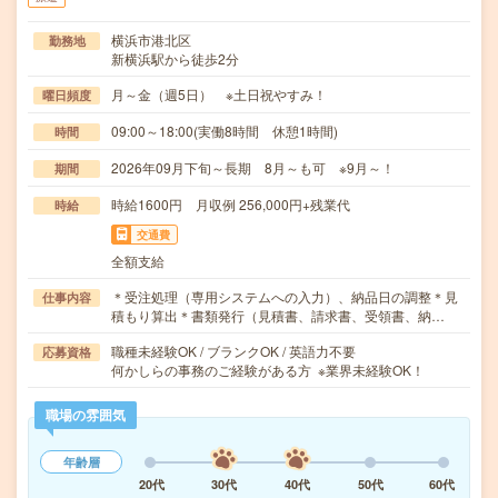
横浜市港北区
勤務地
新横浜駅から徒歩2分
月～金（週5日） ※土日祝やすみ！
曜日頻度
09:00～18:00(実働8時間 休憩1時間)
時間
2026年09月下旬～長期 8月～も可 ※9月～！
期間
時給1600円 月収例 256,000円+残業代
時給
交通費
全額支給
＊受注処理（専用システムへの入力）、納品日の調整＊見
仕事内容
積もり算出＊書類発行（見積書、請求書、受領書、納…
職種未経験OK / ブランクOK / 英語力不要
応募資格
何かしらの事務のご経験がある方 ※業界未経験OK！
職場の雰囲気
年齢層
20代
30代
40代
50代
60代