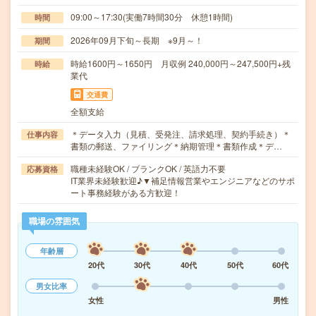
09:00～17:30(実働7時間30分 休憩1時間)
時間
2026年09月下旬～長期 ※9月～！
期間
時給1600円～1650円 月収例 240,000円～247,500円+残
時給
業代
交通費
全額支給
＊データ入力（見積、受発注、請求処理、契約手続き）＊
仕事内容
書類の郵送、ファイリング＊納期管理＊書類作成＊デ…
職種未経験OK / ブランクOK / 英語力不要
応募資格
IT業界未経験歓迎♪▼補足情報営業やエンジニアなどのサポ
ート事務経験がある方歓迎！
職場の雰囲気
年齢層
20代
30代
40代
50代
60代
男女比率
女性
男性