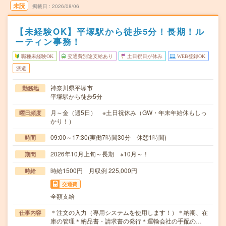
未読
掲載日
2026/08/06
【未経験OK】平塚駅から徒歩5分！長期！ル
ーティン事務！
職種未経験OK
交通費別途支給あり
土日祝日が休み
WEB登録OK
派遣
神奈川県平塚市
勤務地
平塚駅から徒歩5分
月～金（週5日） ※土日祝休み（GW・年末年始休もしっ
曜日頻度
かり！）
09:00～17:30(実働7時間30分 休憩1時間)
時間
2026年10月上旬～長期 ※10月～！
期間
時給1500円 月収例 225,000円
時給
交通費
全額支給
＊注文の入力（専用システムを使用します！）＊納期、在
仕事内容
庫の管理＊納品書・請求書の発行＊運輸会社の手配の…