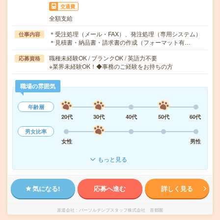
交通費
全額支給
＊受注処理（メール・FAX）、発注処理（専用システム）
仕事内容
＊見積書・納品書・請求書の作成（フォーマット有…
職種未経験OK / ブランクOK / 英語力不要
応募資格
※業界未経験OK！◆事務のご経験をお持ちの方
職場の雰囲気
年齢層
20代
30代
40代
50代
60代
男女比率
女性
男性
もっと見る
気になる!
応募へ進む
詳しく見る
派遣会社
パーソルテンプスタッフ株式会社 首都圏