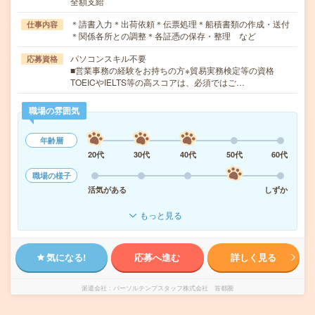
全額支給
＊請書入力＊出荷依頼＊伝票処理＊船積書類の作成・送付
仕事内容
＊関係各所との調整＊各証憑の保存・整理 など
パソコンスキル不要
応募資格
■営業事務の経験をお持ちの方※貿易実務検定等の資格
TOEICやIELTS等の高スコアは、必須ではご…
職場の雰囲気
年齢層
20代
30代
40代
50代
60代
職場の様子
活気がある
しずか
もっと見る
気になる!
応募へ進む
詳しく見る
派遣会社
パーソルテンプスタッフ株式会社 首都圏