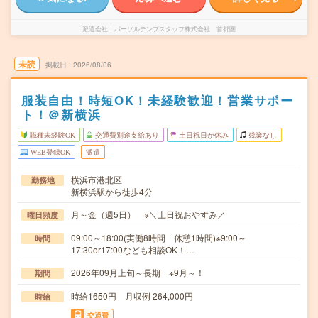
派遣会社
パーソルテンプスタッフ株式会社 首都圏
未読
掲載日
2026/08/06
服装自由！時短OK！未経験歓迎！営業サポー
ト！＠新横浜
職種未経験OK
交通費別途支給あり
土日祝日が休み
残業なし
WEB登録OK
派遣
横浜市港北区
勤務地
新横浜駅から徒歩4分
月～金（週5日） ※＼土日祝おやすみ／
曜日頻度
09:00～18:00(実働8時間 休憩1時間)※9:00～
時間
17:30or17:00なども相談OK！…
2026年09月上旬～長期 ※9月～！
期間
時給1650円 月収例 264,000円
時給
交通費