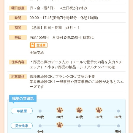
月～金（週5日） ※土日祝がお休み
曜日頻度
09:00～17:45(実働7時間45分 休憩1時間)
時間
【急募】即日～長期 ※8月～！
期間
時給1550円 月収例 240,250円+残業代
時給
交通費
全額支給
＊部品出庫のデータ入力（メールで指示の内容を入力＆チ
仕事内容
ェック）＊小さい部品の検品・シリアルナンバーの確…
職種未経験OK / ブランクOK / 英語力不要
応募資格
業界未経験OK！一般事務や営業事務のご経験があるとスム
ーズです
職場の雰囲気
年齢層
20代
30代
40代
50代
60代
男女比率
女性
男性