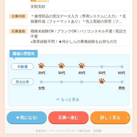
全額支給
＊修理部品の受注データ入力（専用システムに入力）＊見
仕事内容
積書作成（フォーマットあり）＊売上実績の管理（フ…
職種未経験OK / ブランクOK / パソコンスキル不要 / 英語力
応募資格
不要
※業界経験不問！★何かしらの事務経験をお持ちの方
職場の雰囲気
年齢層
20代
30代
40代
50代
60代
男女比率
女性
男性
もっと見る
気になる!
応募へ進む
詳しく見る
派遣会社
パーソルテンプスタッフ株式会社 首都圏