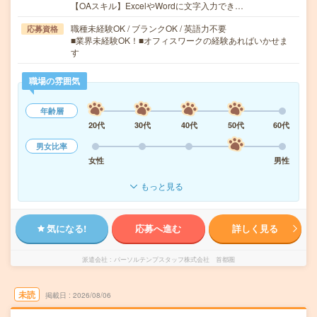
【OAスキル】ExcelやWordに文字入力でき…
職種未経験OK / ブランクOK / 英語力不要
応募資格
■業界未経験OK！■オフィスワークの経験あればいかせま
す
職場の雰囲気
年齢層
20代
30代
40代
50代
60代
男女比率
女性
男性
もっと見る
気になる!
応募へ進む
詳しく見る
派遣会社
パーソルテンプスタッフ株式会社 首都圏
未読
掲載日
2026/08/06