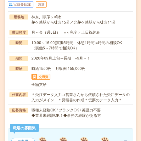
WEB登録OK
派遣
神奈川県茅ヶ崎市
勤務地
茅ケ崎駅から徒歩15分／北茅ケ崎駅から徒歩11分
月～金（週5日） ※＜完全＞土日祝休み
曜日頻度
10:00～16:00(実働5時間 休憩1時間)※時間の相談OK！
時間
（実働5～7時間で相談OK）
2026年09月上旬～長期 ※9月～！
期間
時給1550円 月収例 155,000円
時給
交通費
全額支給
＊受注データ入力→営業さんから依頼された受注データの
仕事内容
入力がメイン！＊見積書の作成＊伝票のデータ入力＊…
職種未経験OK / ブランクOK / 英語力不要
応募資格
◆業界未経験OK！◆事務の経験がある方
職場の雰囲気