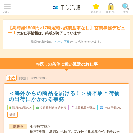
メニュー
気になる!
ログイン
検索
【高時給1800円×17時定時×残業基本なし】営業事務デビュ
ー！
のお仕事情報は、掲載が終了しています
掲載時の情報は、
ページ下部
からご覧いただけます。
お探しの条件に近い派遣のお仕事
未読
掲載日
2026/08/06
＜海外からの商品を届ける！＞橋本駅＊荷物
の出荷にかかわる事務
職種未経験OK
交通費別途支給あり
土日祝日が休み
WEB登録OK
派遣
相模原市緑区
勤務地
橋本(神奈川県)駅から民間バス8分／相原駅から徒歩20分