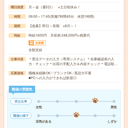
月～金（週5日） ※土日祝休み！
曜日頻度
09:00～17:45(実働7時間45分 休憩1時間)
時間
【急募】即日～長期 ※8月～！
期間
時給1600円 月収例 248,000円+残業代
時給
交通費
全額支給
＊受注データの入力（専用システム）＊在庫確認表の入
仕事内容
力・チェック＊出荷の手配入力＆内容チェック＊電話取…
職種未経験OK / ブランクOK / 英語力不要
応募資格
■PCへの入力ができれば歓迎◎
職場の雰囲気
男女比率
女性
男性
職場の様子
活気がある
しずか