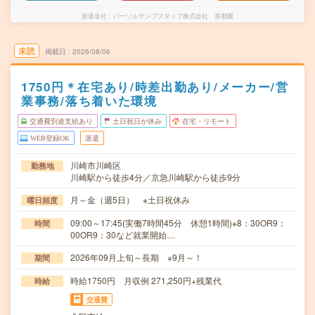
派遣会社
パーソルテンプスタッフ株式会社 首都圏
未読
掲載日
2026/08/06
1750円＊在宅あり/時差出勤あり/メーカー/営
業事務/落ち着いた環境
交通費別途支給あり
土日祝日が休み
在宅・リモート
WEB登録OK
派遣
川崎市川崎区
勤務地
川崎駅から徒歩4分／京急川崎駅から徒歩9分
月～金（週5日） ※土日祝休み
曜日頻度
09:00～17:45(実働7時間45分 休憩1時間)※8：30OR9：
時間
00OR9：30など就業開始…
2026年09月上旬～長期 ※9月～！
期間
時給1750円 月収例 271,250円+残業代
時給
交通費