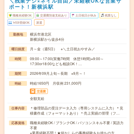
＼残業ナシ×ネイル自由／未経験OKな営業サ
ポート！新横浜駅
職種未経験OK
交通費別途支給あり
土日祝日が休み
残業なし
WEB登録OK
派遣
横浜市港北区
勤務地
新横浜駅から徒歩4分
月～金（週5日） ※＼土日祝おやすみ／
曜日頻度
09:00～17:00(実働7時間 休憩1時間)※9:00～
時間
17:30or18:00なども相談OK！…
2026年09月上旬～長期 ※9月～！
期間
時給1650円 月収例 231,000円
時給
交通費
全額支給
＊修理部品の受注データ入力（専用システムに入力）＊見
仕事内容
積書作成（フォーマットあり）＊売上実績の管理（フ…
職種未経験OK / ブランクOK / パソコンスキル不要 / 英語力
応募資格
不要
※業界経験不問！★何かしらの事務経験をお持ちの方