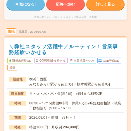
気になる!
応募へ進む
詳しく見る
派遣会社
パーソルテンプスタッフ株式会社 首都圏
未読
掲載日
2026/08/06
＼弊社スタッフ活躍中／ルーティン！営業事
務経験いかせる
職種未経験OK
交通費別途支給あり
土日祝日が休み
WEB登録OK
派遣
横浜市西区
勤務地
みなとみらい駅から徒歩3分／桜木町駅から徒歩9分
月・火・水・木・金(週4日) ※週4日も相談OK
曜日頻度
08:30～17:15(実働8時間 休憩45分)※時短勤務相談・就業
時間
日数相談可（9:00～16：30…
2026/09/01～長期 ※9月～！
期間
時給1600円 月収例 204,800円
時給