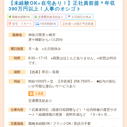
【未経験OK×在宅あり！】正社員前提＊年収
390万円以上！人事のオシゴト
職種未経験OK
交通費別途支給あり
土日祝日が休み
在宅・リモート
WEB登録OK
正社員への紹介予定派遣
神奈川県茅ヶ崎市
勤務地
茅ケ崎駅からバス20分
月～金 ※土日祝休み
曜日頻度
8:30～17:15 ※残業はほとんどありません。※休憩は45分
時間
です。
【急募】即日～長期
期間
時給1500円＋交 【月収例】258,750円～ ■給与の前払
時給
いが可能な速払いサービスあり
交通費
交通費支給あり
＊応募者対応（面接日程調整など）＊社内研修の運営サポ
仕事内容
ート＊組織情報の更新・資料作成など ＊3～6ヶ月…
職種未経験OK / ブランクOK / 英語力不要
応募資格