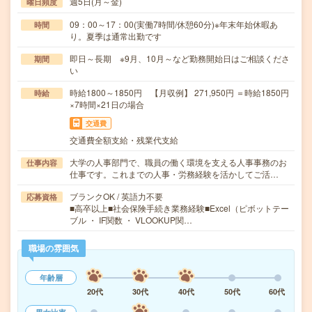
週5日(月～金)
曜日頻度
09：00～17：00(実働7時間/休憩60分)※年末年始休暇あ
時間
り。夏季は通常出勤です
即日～長期 ※9月、10月～など勤務開始日はご相談くださ
期間
い
時給1800～1850円 【月収例】 271,950円 ＝時給1850円
時給
×7時間×21日の場合
交通費
交通費全額支給・残業代支給
大学の人事部門で、職員の働く環境を支える人事事務のお
仕事内容
仕事です。これまでの人事・労務経験を活かしてご活…
ブランクOK / 英語力不要
応募資格
■高卒以上■社会保険手続き業務経験■Excel（ピボットテー
ブル ・ IF関数 ・ VLOOKUP関…
職場の雰囲気
年齢層
20代
30代
40代
50代
60代