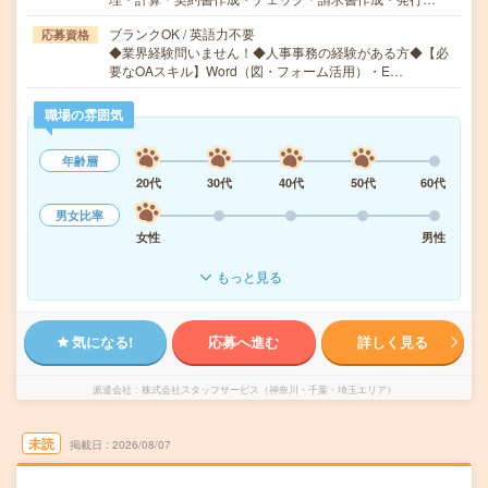
ブランクOK / 英語力不要
応募資格
◆業界経験問いません！◆人事事務の経験がある方◆【必
要なOAスキル】Word（図・フォーム活用）・E…
職場の雰囲気
年齢層
20代
30代
40代
50代
60代
男女比率
女性
男性
もっと見る
気になる!
応募へ進む
詳しく見る
派遣会社
株式会社スタッフサービス（神奈川・千葉・埼玉エリア）
未読
掲載日
2026/08/07