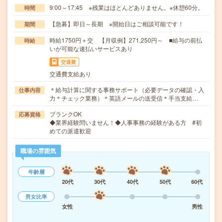
9:00～17:45 ※残業はほとんどありません。※休憩60分。
時間
【急募】即日～長期 ※開始日はご相談可能です！
期間
時給1750円＋交 【月収例】271,250円～ ■給与の前払
時給
いが可能な速払いサービスあり
交通費
交通費支給あり
＊給与計算に関する事務サポート（必要データの確認・入
仕事内容
力＊チェック業務）＊英語メールの送受信＊手当支給…
ブランクOK
応募資格
◆業界経験問いません！◆人事事務の経験がある方 #初
めての派遣歓迎
職場の雰囲気
年齢層
20代
30代
40代
50代
60代
男女比率
女性
男性