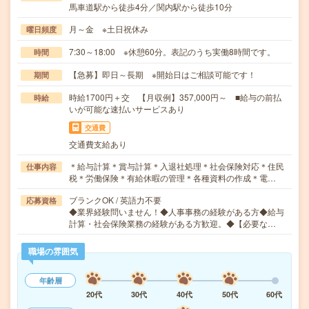
馬車道駅から徒歩4分／関内駅から徒歩10分
月～金 ※土日祝休み
曜日頻度
7:30～18:00 ※休憩60分。表記のうち実働8時間です。
時間
【急募】即日～長期 ※開始日はご相談可能です！
期間
時給1700円＋交 【月収例】357,000円～ ■給与の前払
時給
いが可能な速払いサービスあり
交通費
交通費支給あり
＊給与計算＊賞与計算＊入退社処理＊社会保険対応＊住民
仕事内容
税＊労働保険＊有給休暇の管理＊各種資料の作成＊電…
ブランクOK / 英語力不要
応募資格
◆業界経験問いません！◆人事事務の経験がある方◆給与
計算・社会保険業務の経験がある方歓迎。◆【必要な…
職場の雰囲気
年齢層
20代
30代
40代
50代
60代