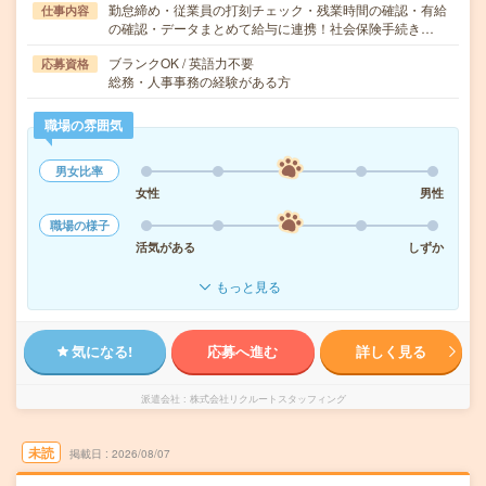
勤怠締め・従業員の打刻チェック・残業時間の確認・有給
仕事内容
の確認・データまとめて給与に連携！社会保険手続き…
ブランクOK / 英語力不要
応募資格
総務・人事事務の経験がある方
職場の雰囲気
男女比率
女性
男性
職場の様子
活気がある
しずか
もっと見る
気になる!
応募へ進む
詳しく見る
派遣会社
株式会社リクルートスタッフィング
未読
掲載日
2026/08/07