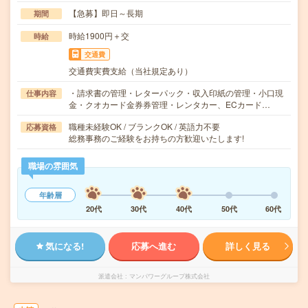
【急募】即日～長期
期間
時給1900円＋交
時給
交通費
交通費実費支給（当社規定あり）
・請求書の管理・レターパック・収入印紙の管理・小口現
仕事内容
金・クオカード金券券管理・レンタカー、ECカード…
職種未経験OK / ブランクOK / 英語力不要
応募資格
総務事務のご経験をお持ちの方歓迎いたします!
職場の雰囲気
年齢層
20代
30代
40代
50代
60代
気になる!
応募へ進む
詳しく見る
派遣会社
マンパワーグループ株式会社