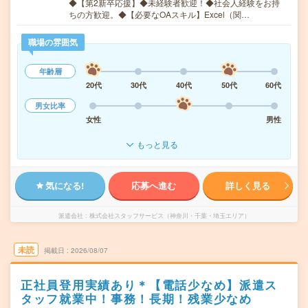
◆【第2新卒応援】◆未経験者歓迎！◆社会人経験をお持
ちの方歓迎。◆【必要なOAスキル】Excel（関…
職場の雰囲気
年齢層
20代
30代
40代
50代
60代
男女比率
女性
男性
もっと見る
気になる!
応募へ進む
詳しく見る
派遣会社
株式会社スタッフサービス（神奈川・千葉・埼玉エリア）
未読
掲載日
2026/08/07
正社員登用実績あり＊【電話少なめ】派遣ス
タッフ就業中！事務！長期！残業少なめ