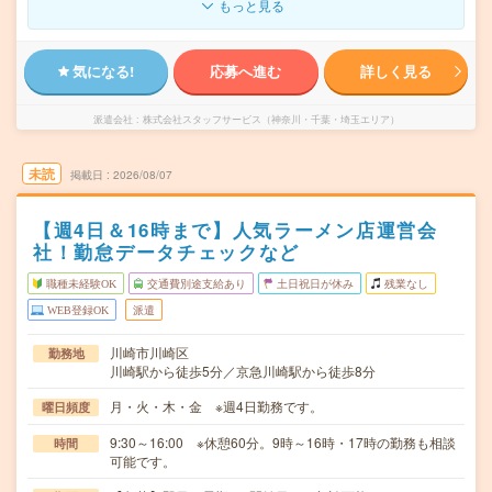
もっと見る
気になる!
応募へ進む
詳しく見る
派遣会社
株式会社スタッフサービス（神奈川・千葉・埼玉エリア）
未読
掲載日
2026/08/07
【週4日＆16時まで】人気ラーメン店運営会
社！勤怠データチェックなど
職種未経験OK
交通費別途支給あり
土日祝日が休み
残業なし
WEB登録OK
派遣
川崎市川崎区
勤務地
川崎駅から徒歩5分／京急川崎駅から徒歩8分
月・火・木・金 ※週4日勤務です。
曜日頻度
9:30～16:00 ※休憩60分。9時～16時・17時の勤務も相談
時間
可能です。