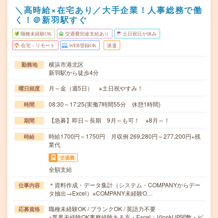
＼高時給×在宅あり／大手企業！人事総務で働
く！＠新羽駅すぐ
職種未経験OK
交通費別途支給あり
土日祝日が休み
在宅・リモート
WEB登録OK
派遣
横浜市港北区
勤務地
新羽駅から徒歩4分
月～金（週5日） ※土日祝やすみ！
曜日頻度
08:30～17:25(実働7時間55分 休憩1時間)
時間
【急募】即日～長期 9月～も可！ ※8月～！
期間
時給1700円～1750円 月収例 269,280円～277,200円+残
時給
業代
交通費
全額支給
＊資料作成・データ集計（システム・COMPANYからデー
仕事内容
タ抽出→Excel）※COMPANY未経験O…
職種未経験OK / ブランクOK / 英語力不要
応募資格
※業界未経験OK事務経験ある方・Excel：VlookUP関数・ピ