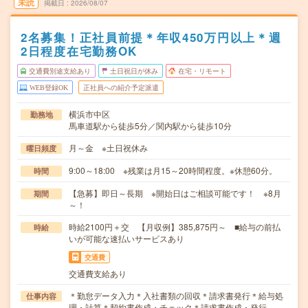
未読
掲載日
2026/08/07
2名募集！正社員前提＊年収450万円以上＊週
2日程度在宅勤務OK
交通費別途支給あり
土日祝日が休み
在宅・リモート
WEB登録OK
正社員への紹介予定派遣
横浜市中区
勤務地
馬車道駅から徒歩5分／関内駅から徒歩10分
月～金 ※土日祝休み
曜日頻度
9:00～18:00 ※残業は月15～20時間程度。※休憩60分。
時間
【急募】即日～長期 ※開始日はご相談可能です！ ※8月
期間
～！
時給2100円＋交 【月収例】385,875円～ ■給与の前払
時給
いが可能な速払いサービスあり
交通費
交通費支給あり
＊勤怠データ入力＊入社書類の回収＊請求書発行＊給与処
仕事内容
理・計算＊契約書作成・チェック＊請求書作成・発行…