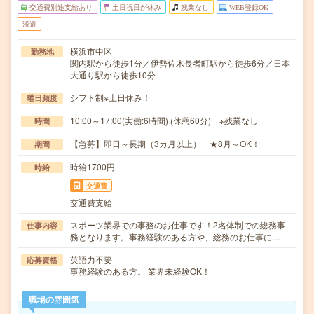
交通費別途支給あり
土日祝日が休み
残業なし
WEB登録OK
派遣
横浜市中区
勤務地
関内駅から徒歩1分／伊勢佐木長者町駅から徒歩6分／日本
大通り駅から徒歩10分
シフト制※土日休み！
曜日頻度
10:00～17:00(実働:6時間) (休憩60分) ※残業なし
時間
【急募】即日～長期（3カ月以上） ★8月～OK！
期間
時給1700円
時給
交通費
交通費支給
スポーツ業界での事務のお仕事です！2名体制での総務事
仕事内容
務となります。事務経験のある方や、総務のお仕事に…
英語力不要
応募資格
事務経験のある方。 業界未経験OK！
職場の雰囲気