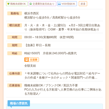
職種未経験OK
交通費別途支給あり
WEB登録OK
派遣
横浜市西区
勤務地
横浜駅から徒歩5分／高島町駅から徒歩5分
月・火・水・木・金・土(週5日) ※月2～3回土曜日出勤あ
曜日頻度
り（振休取得可）◎GW・夏季・年末年始の長期休暇あり
09:00～18:00(実働8時間 休憩1時間)
時間
【急募】即日～長期
期間
時給1500円 月収例 240,000円+残業代
時給
交通費
全額支給
＊年末調整について社内からの問合せ電話対応＊給与デー
仕事内容
タの作成＊各種データのチェック＊関連部門への不備…
職種未経験OK / ブランクOK / 英語力不要
応募資格
PCの入力が行える方歓迎＼人事労務のお仕事にご興味があ
る方歓迎♪／
職場の雰囲気