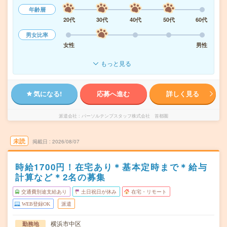
年齢層
20代
30代
40代
50代
60代
男女比率
女性
男性
もっと見る
気になる!
応募へ進む
詳しく見る
派遣会社
パーソルテンプスタッフ株式会社 首都圏
未読
掲載日
2026/08/07
時給1700円！在宅あり＊基本定時まで＊給与
計算など＊2名の募集
交通費別途支給あり
土日祝日が休み
在宅・リモート
WEB登録OK
派遣
横浜市中区
勤務地