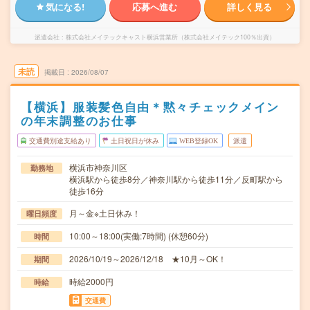
気になる!
応募へ進む
詳しく見る
派遣会社
株式会社メイテックキャスト横浜営業所（株式会社メイテック100％出資）
未読
掲載日
2026/08/07
【横浜】服装髪色自由＊黙々チェックメイン
の年末調整のお仕事
交通費別途支給あり
土日祝日が休み
WEB登録OK
派遣
横浜市神奈川区
勤務地
横浜駅から徒歩8分／神奈川駅から徒歩11分／反町駅から
徒歩16分
月～金※土日休み！
曜日頻度
10:00～18:00(実働:7時間) (休憩60分)
時間
2026/10/19～2026/12/18 ★10月～OK！
期間
時給2000円
時給
交通費