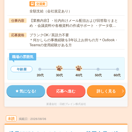
交通費
全額支給（会社規定あり）
【業務内容】・社内向けメール配信および回答取りまと
仕事内容
め ・会議資料や各種資料の作成サポート ・データ収…
ブランクOK / 英語力不要
応募資格
＊何かしらの事務経験を3年以上お持ちの方＊Outlook・
Teamsの使用経験がある方
職場の雰囲気
年齢層
20代
30代
40代
50代
60代
気になる!
応募へ進む
詳しく見る
派遣会社
日総ブレイン株式会社
未読
掲載日
2026/08/06