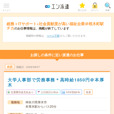
メニュー
気になる!
ログイン
検索
総務＋ITサポート×社会貢献度が高い福祉企業＠桜木町駅
チカ
のお仕事情報は、掲載が終了しています
掲載時の情報は、
ページ下部
からご覧いただけます。
お探しの条件に近い派遣のお仕事
未読
掲載日
2026/08/07
大学人事部で労務事務＊高時給1850円＠本厚
木
交通費別途支給あり
土日祝日が休み
WEB登録OK
派遣
神奈川県厚木市
勤務地
本厚木駅からバス20分