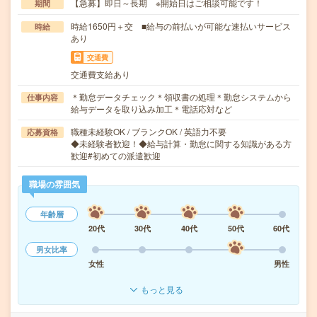
【急募】即日～長期 ※開始日はご相談可能です！
期間
時給1650円＋交 ■給与の前払いが可能な速払いサービス
時給
あり
交通費
交通費支給あり
＊勤怠データチェック＊領収書の処理＊勤怠システムから
仕事内容
給与データを取り込み加工＊電話応対など
職種未経験OK / ブランクOK / 英語力不要
応募資格
◆未経験者歓迎！◆給与計算・勤怠に関する知識がある方
歓迎#初めての派遣歓迎
職場の雰囲気
年齢層
20代
30代
40代
50代
60代
男女比率
女性
男性
もっと見る