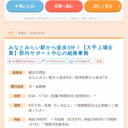
気になる!
応募へ進む
詳しく見る
派遣会社
株式会社スタッフサービス（神奈川・千葉・埼玉エリア）
未読
掲載日
2026/08/06
みなとみらい駅から徒歩3分！【大手上場企
業】部内サポート中心の総務事務
交通費別途支給あり
土日祝日が休み
WEB登録OK
派遣
横浜市西区
勤務地
みなとみらい駅から徒歩3分／桜木町駅から徒歩7分
月～金勤務
曜日頻度
9:00～17:30（実働7時間30分 休憩60分）＊
時間
8月下旬～長期（3ヶ月以上）＊就業開始日はお気軽にご相
期間
談ください
時給1650円 ＊月収例：25.9万円（時給1650円×7.5時間
時給
×21日）＊残業代別途支給