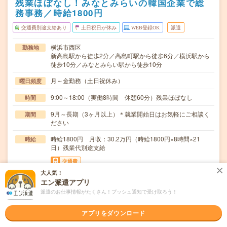
残業ほぼなし！みなとみらいの韓国企業で総
務事務／時給1800円
交通費別途支給あり
土日祝日が休み
WEB登録OK
派遣
横浜市西区
勤務地
新高島駅から徒歩2分／高島町駅から徒歩6分／横浜駅から
徒歩10分／みなとみらい駅から徒歩10分
月～金勤務（土日祝休み）
曜日頻度
9:00～18:00（実働8時間 休憩60分）残業ほぼなし
時間
9月～長期（3ヶ月以上）＊就業開始日はお気軽にご相談く
期間
ださい
時給1800円 月収：30.2万円（時給1800円×8時間×21
時給
日）残業代別途支給
交通費
大人気！
交通費支給
エン派遣アプリ
・従業員の入退社対応・備品管理・訪問者受付・パソコン
仕事内容
派遣のお仕事情報がたくさん！プッシュ通知で受け取ろう！
などの設定、管理※未経験OK・その他不随する業務…
アプリをダウンロード
・まずは「気になるボタン」をクリック！◆工事立ち合い
応募資格
や点検、営繕などの経験がある方◆Excel・Po…