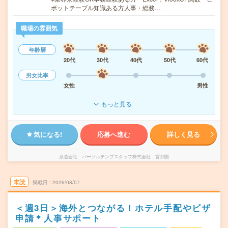
ボットテーブル知識ある方人事・総務…
職場の雰囲気
年齢層
20代
30代
40代
50代
60代
男女比率
女性
男性
もっと見る
気になる!
応募へ進む
詳しく見る
派遣会社
パーソルテンプスタッフ株式会社 首都圏
未読
掲載日
2026/08/07
＜週3日＞海外とつながる！ホテル手配やビザ
申請＊人事サポート