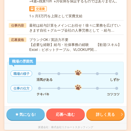
×4週+残業10h ※月収例を保証するものではありません。
交通費
1ヶ月3万円を上限として実費支給
最初は給与計算をメインにお任せ！徐々に業務を広げてい
仕事内容
きます自社＋グループ会社の人事労務として ・給与…
ブランクOK / 英語力不要
応募資格
【必要な経験】給与・社保事務の経験 【歓迎/スキル】
Excel：ピボットテーブル、VLOOKUP関…
職場の雰囲気
職場の様子
活気がある
しずか
仕事の仕方
テキパキ
コツコツ
気になる!
応募へ進む
詳しく見る
派遣会社
株式会社リクルートスタッフィング