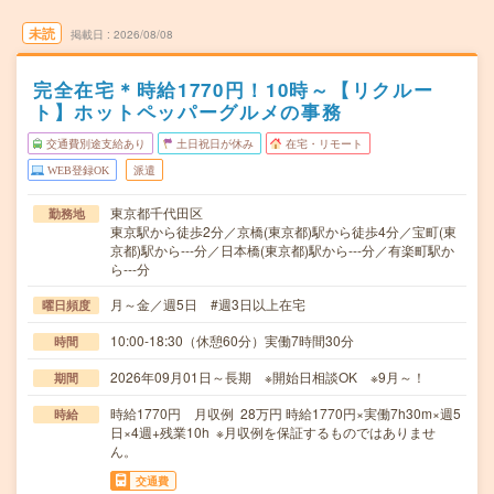
未読
掲載日
2026/08/08
完全在宅＊時給1770円！10時～【リクルー
ト】ホットペッパーグルメの事務
交通費別途支給あり
土日祝日が休み
在宅・リモート
WEB登録OK
派遣
東京都千代田区
勤務地
東京駅から徒歩2分／京橋(東京都)駅から徒歩4分／宝町(東
京都)駅から---分／日本橋(東京都)駅から---分／有楽町駅か
ら---分
月～金／週5日 #週3日以上在宅
曜日頻度
10:00-18:30（休憩60分）実働7時間30分
時間
2026年09月01日～長期 ※開始日相談OK ※9月～！
期間
時給1770円 月収例 28万円 時給1770円×実働7h30m×週5
時給
日×4週+残業10h ※月収例を保証するものではありませ
ん。
交通費