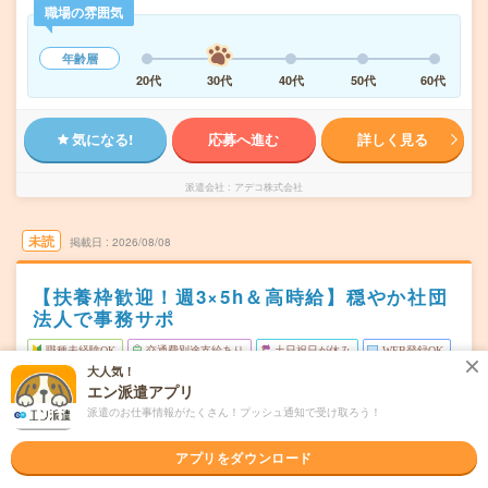
職場の雰囲気
年齢層
20代
30代
40代
50代
60代
気になる!
応募へ進む
詳しく見る
派遣会社
アデコ株式会社
未読
掲載日
2026/08/08
【扶養枠歓迎！週3×5h＆高時給】穏やか社団
法人で事務サポ
職種未経験OK
交通費別途支給あり
土日祝日が休み
WEB登録OK
大人気！
派遣
エン派遣アプリ
派遣のお仕事情報がたくさん！プッシュ通知で受け取ろう！
東京都中央区
勤務地
新富町(東京都)駅から徒歩1分／築地駅から徒歩7分／銀座
一丁目駅から徒歩7分
アプリをダウンロード