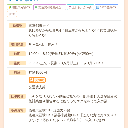
職種未経験OK
交通費別途支給あり
土日祝日が休み
WEB登録OK
派遣
東京都渋谷区
勤務地
恵比寿駅から徒歩8分／目黒駅から徒歩16分／代官山駅か
ら徒歩20分
月～金※土日休み！
曜日頻度
10:00～18:30(実働:7時間30分) (休憩60分)
時間
2026/9/上旬～長期（3カ月以上） ★9月～OK！
期間
時給1950円
時給
交通費
交通費支給
【AIを取り入れた不動産会社での一般事務】入居希望者の
仕事内容
集計業務や報告するにあたってエクセルにて入力業…
職種未経験OK / 英語力不要
応募資格
職種未経験OK！業界未経験OK！【こんな方におススメ！
まずはご応募ください／歓迎条件】PC入力できれ…