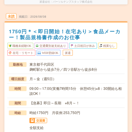
派遣会社
パーソルテンプスタッフ株式会社
未読
掲載日
2026/08/08
1750円＊＜即日開始！在宅あり＞食品メーカ
ー！製品規格書作成のお仕事
職種未経験OK
交通費別途支給あり
土日祝日が休み
残業なし
在宅・リモート
WEB登録OK
派遣
東京都千代田区
勤務地
麹町駅から徒歩7分／四ツ谷駅から徒歩8分
月～金（週5日）
曜日頻度
09:00～17:00(実働7時間15分 休憩45分)※8：30開始も相
時間
談OK！
【急募】即日～長期 ※8月～！
期間
時給1750円 月収例 253,750円
時給
交通費
全額支給