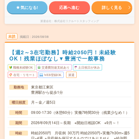
気になる!
応募へ進む
詳しく見る
派遣会社
株式会社リクルートスタッフィング
未読
掲載日
2026/08/08
【週2～3在宅勤務】時給2050円！未経験
OK！残業ほぼなし▼豊洲で一般事務
職種未経験OK
交通費別途支給あり
土日祝日が休み
在宅・リモート
WEB登録OK
派遣
東京都江東区
勤務地
豊洲駅から徒歩1分
月～金／週5日
曜日頻度
09:00-17:30（休憩60分）実働7時間30分（残業少なめ！）
時間
2026年09月14日～長期 ※開始日相談OK ※9月～！
期間
時給2050円 月収例 30万円 時給2050円×実働7h30m×週5
時給
日×4週 ※月収例を保証するものではありません。※給与即