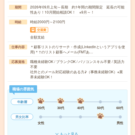
2026年09月上旬～長期 約1年間の期間限定 延長の可能
期間
性あり！10月開始相談OK！ ※9月～！
時給2000円～2100円
時給
交通費
全額支給
＊顧客リストのリサーチ・作成(LinkedInというアプリを使
仕事内容
用)＊↑のリスト顧客へメール(FMTあ…
職種未経験OK / ブランクOK / パソコンスキル不要 / 英語力
応募資格
不要
社外とのメール対応経験のある方♪（事務未経験OK）※業
界未経験OK！
職場の雰囲気
年齢層
20代
30代
40代
50代
60代
男女比率
女性
男性
もっと見る