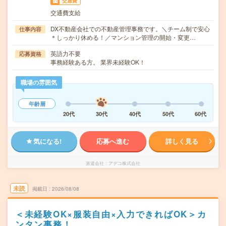
交通費
交通費支給
DX不動産会社での不動産管理事務です。＼チーム制で安心
仕事内容
＊しっかり休める！／マンション管理の開始・変更…
英語力不要
応募資格
事務経験ある方。 業界未経験OK！
職場の雰囲気
年齢層
20代
30代
40代
50代
60代
気になる!
応募へ進む
詳しく見る
派遣会社
アデコ株式会社
未読
掲載日
2026/08/08
＜未経験OK×服装自由×入力できればOK＞カ
ンタン事務！