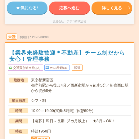
気になる!
応募へ進む
詳しく見る
派遣会社
アデコ株式会社
未読
掲載日
2026/08/08
【業界未経験歓迎＊不動産】チーム制だから
安心！管理事務
交通費別途支給あり
WEB登録OK
派遣
東京都新宿区
勤務地
都庁前駅から徒歩4分／西新宿駅から徒歩5分／新宿西口駅
から徒歩8分
シフト制
曜日頻度
10:00～19:00(実働:8時間) (休憩60分)
時間
【急募】即日～長期（3カ月以上） ★8月～OK！
期間
時給1950円
時給