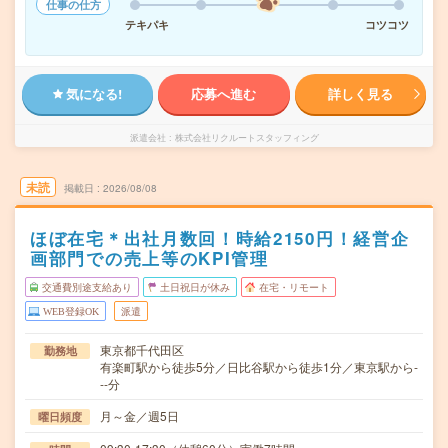
仕事の仕方
テキパキ
コツコツ
気になる!
応募へ進む
詳しく見る
派遣会社
株式会社リクルートスタッフィング
未読
掲載日
2026/08/08
ほぼ在宅＊出社月数回！時給2150円！経営企
画部門での売上等のKPI管理
交通費別途支給あり
土日祝日が休み
在宅・リモート
WEB登録OK
派遣
東京都千代田区
勤務地
有楽町駅から徒歩5分／日比谷駅から徒歩1分／東京駅から-
--分
月～金／週5日
曜日頻度