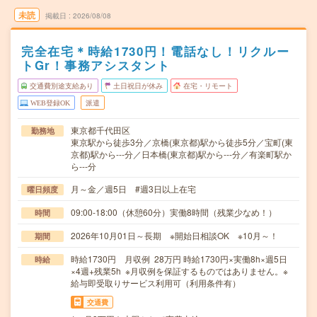
未読
掲載日
2026/08/08
完全在宅＊時給1730円！電話なし！リクルー
トGr！事務アシスタント
交通費別途支給あり
土日祝日が休み
在宅・リモート
WEB登録OK
派遣
東京都千代田区
勤務地
東京駅から徒歩3分／京橋(東京都)駅から徒歩5分／宝町(東
京都)駅から---分／日本橋(東京都)駅から---分／有楽町駅か
ら---分
月～金／週5日 #週3日以上在宅
曜日頻度
09:00-18:00（休憩60分）実働8時間（残業少なめ！）
時間
2026年10月01日～長期 ※開始日相談OK ※10月～！
期間
時給1730円 月収例 28万円 時給1730円×実働8h×週5日
時給
×4週+残業5h ※月収例を保証するものではありません。※
給与即受取りサービス利用可（利用条件有）
交通費