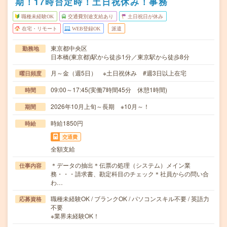
期！17時台定時！土日祝休み！事務
職種未経験OK
交通費別途支給あり
土日祝日が休み
在宅・リモート
WEB登録OK
派遣
東京都中央区
勤務地
日本橋(東京都)駅から徒歩1分／東京駅から徒歩8分
月～金（週5日） ※土日祝休み #週3日以上在宅
曜日頻度
09:00～17:45(実働7時間45分 休憩1時間)
時間
2026年10月上旬～長期 ※10月～！
期間
時給1850円
時給
交通費
全額支給
＊データの抽出＊伝票の処理（システム）メイン業
仕事内容
務・・・請求書、勘定科目のチェック＊社員からの問い合
わ…
職種未経験OK / ブランクOK / パソコンスキル不要 / 英語力
応募資格
不要
※業界未経験OK！