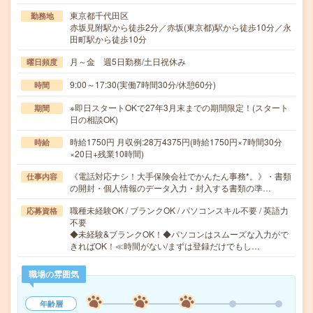
東京都千代田区
勤務地
赤坂見附駅から徒歩2分／赤坂(東京都)駅から徒歩10分／永
田町駅から徒歩10分
月～金 週5日勤務/土日祝休み
曜日頻度
9:00～17:30(実働7時間30分/休憩60分)
時間
※即日スタートOKで27年3月末までの期間限定！(スタート
期間
日の相談OK)
時給1750円 月収例:28万4375円(時給1750円×7時間30分
時給
×20日+残業10時間)
《電話対応ナシ！大手保険会社でかんたん事務*。》・書類
仕事内容
の開封・個人情報のデータ入力・封入する書類の準…
職種未経験OK / ブランクOK / パソコンスキル不要 / 英語力
応募資格
不要
◆未経験&ブランクOK！◆パソコンはスムーズな入力がで
きればOK！≪時間がない/まずは登録だけでもし…
職場の雰囲気
年齢層