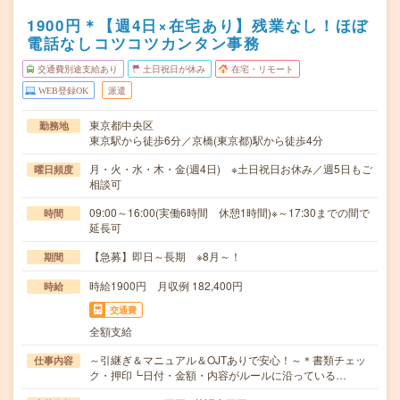
1900円＊【週4日×在宅あり】残業なし！ほぼ
電話なしコツコツカンタン事務
交通費別途支給あり
土日祝日が休み
在宅・リモート
WEB登録OK
派遣
東京都中央区
勤務地
東京駅から徒歩6分／京橋(東京都)駅から徒歩4分
月・火・水・木・金(週4日) ※土日祝日お休み／週5日もご
曜日頻度
相談可
09:00～16:00(実働6時間 休憩1時間)※～17:30までの間で
時間
延長可
【急募】即日～長期 ※8月～！
期間
時給1900円 月収例 182,400円
時給
交通費
全額支給
～引継ぎ＆マニュアル＆OJTありで安心！～＊書類チェッ
仕事内容
ク・押印┗日付・金額・内容がルールに沿っている…