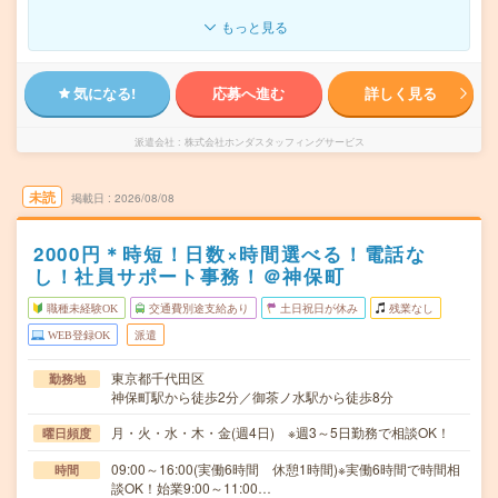
もっと見る
気になる!
応募へ進む
詳しく見る
派遣会社
株式会社ホンダスタッフィングサービス
未読
掲載日
2026/08/08
2000円＊時短！日数×時間選べる！電話な
し！社員サポート事務！＠神保町
職種未経験OK
交通費別途支給あり
土日祝日が休み
残業なし
WEB登録OK
派遣
東京都千代田区
勤務地
神保町駅から徒歩2分／御茶ノ水駅から徒歩8分
月・火・水・木・金(週4日) ※週3～5日勤務で相談OK！
曜日頻度
09:00～16:00(実働6時間 休憩1時間)※実働6時間で時間相
時間
談OK！始業9:00～11:00…