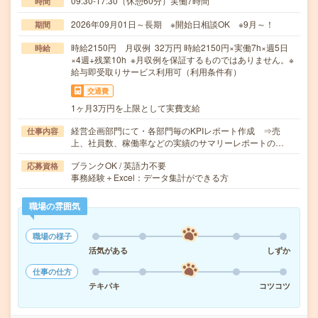
09:30-17:30（休憩60分）実働7時間
時間
2026年09月01日～長期 ※開始日相談OK ※9月～！
期間
時給2150円 月収例 32万円 時給2150円×実働7h×週5日
時給
×4週+残業10h ※月収例を保証するものではありません。※
給与即受取りサービス利用可（利用条件有）
交通費
1ヶ月3万円を上限として実費支給
経営企画部門にて・各部門毎のKPIレポート作成 ⇒売
仕事内容
上、社員数、稼働率などの実績のサマリーレポートの…
ブランクOK / 英語力不要
応募資格
事務経験＋Excel：データ集計ができる方
職場の雰囲気
職場の様子
活気がある
しずか
仕事の仕方
テキパキ
コツコツ