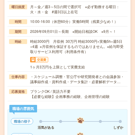
月～金／週3～5日の間で選択可 ※必ず勤務する曜日：
曜日頻度
火・水・金 #週3日以上在宅
10:00-16:00（休憩60分）実働5時間（残業少なめ！）
時間
2026年09月01日～長期 ※開始日相談OK ※9月～！
期間
時給3000円 月収例 30万円 時給3000円×実働5h×週5日
時給
×4週 ※月収例を保証するものではありません。※給与即受
取りサービス利用可（利用条件有）
交通費
1ヶ月3万円を上限として実費支給
・スケジュール調整・官公庁や研究開発者との会議参加・
仕事内容
議事録作成・資料作成・データ集計・必要解析データ…
ブランクOK / 英語力不要
応募資格
【必要な経験】企画事務の経験、企画管理の経験
職場の雰囲気
職場の様子
活気がある
しずか