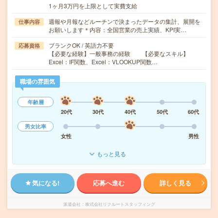
1ヶ月3万円を上限として実費支給
週報や月報などルーチンで決まったデータの集計、展開を
仕事内容
お願いします＊内容：全国営業の売上実績、KPI実…
ブランクOK / 英語力不要
応募資格
【必要な経験】一般事務の経験 【必要なスキル】
Excel：IF関数、Excel：VLOOKUP関数…
職場の雰囲気
年齢層
20代
30代
40代
50代
60代
男女比率
女性
男性
もっと見る
気になる!
応募へ進む
詳しく見る
派遣会社
株式会社リクルートスタッフィング