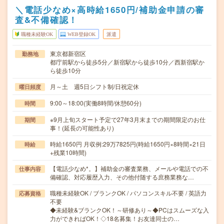
＼電話少なめ×高時給1650円/補助金申請の審
査&不備確認！
職種未経験OK
WEB登録OK
派遣
東京都新宿区
勤務地
都庁前駅から徒歩5分／新宿駅から徒歩10分／西新宿駅か
ら徒歩10分
月～土 週5日シフト制/日祝定休
曜日頻度
9:00～18:00(実働8時間/休憩60分)
時間
※9月上旬スタート予定で27年3月末までの期間限定のお仕
期間
事！(延長の可能性あり)
時給1650円 月収例:29万7825円(時給1650円×8時間×21日
時給
+残業10時間)
【電話少なめ*。】補助金の審査業務、メールや電話での不
仕事内容
備確認、対応履歴入力、その他付随する庶務業務な…
職種未経験OK / ブランクOK / パソコンスキル不要 / 英語力
応募資格
不要
◆未経験&ブランクOK！～研修あり～◆PCはスムーズな入
力ができればOK！◇18名募集！お友達同士の…