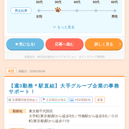
20代
30代
40代
50代
60代
男女比率
女性
男性
もっと見る
気になる!
応募へ進む
詳しく見る
派遣会社
株式会社綜合キャリアオプション オフィスワーク事業部
未読
掲載日
2026/08/08
【週3勤務＊駅直結】大手グループ企業の事務
サポート！
交通費別途支給あり
土日祝日が休み
WEB登録OK
派遣
東京都千代田区
勤務地
大手町(東京都)駅から徒歩3分／竹橋駅から徒歩3分／小川
町(東京都)駅から徒歩11分