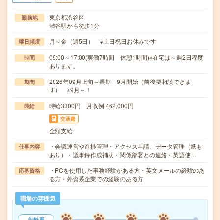
東京都渋谷区
勤務地
渋谷駅から徒歩1分
月～金（週5日） ※土日祝日お休みです
曜日頻度
09:00～17:00(実働7時間 休憩1時間)※在宅は～週2日程度
時間
あります。
2026年09月上旬～長期 9月開始（前後要相談できま
期間
す） ※9月～！
時給3300円 月収例 462,000円
時給
交通費
全額支給
・会議運営や進捗管理・アクセス申請、データ管理（紙も
仕事内容
あり）・議事録作成補助・関係部署との連絡・英語使…
・PCを使用した事務経験がある方・英文メールの経験のあ
応募資格
る方・外資系企業での経験のある方
職場の雰囲気
年齢層