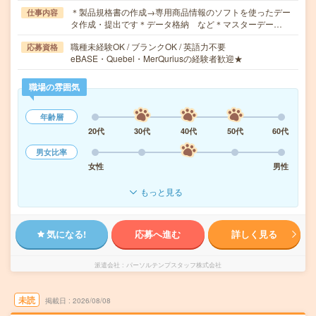
＊製品規格書の作成→専用商品情報のソフトを使ったデー
仕事内容
タ作成・提出です＊データ格納 など＊マスターデー…
職種未経験OK / ブランクOK / 英語力不要
応募資格
eBASE・Quebel・MerQuriusの経験者歓迎★
職場の雰囲気
年齢層
20代
30代
40代
50代
60代
男女比率
女性
男性
もっと見る
気になる!
応募へ進む
詳しく見る
派遣会社
パーソルテンプスタッフ株式会社
未読
掲載日
2026/08/08