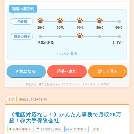
職場の雰囲気
年齢層
20代
30代
40代
50代
60代
職場の様子
活気がある
しずか
もっと見る
気になる!
応募へ進む
詳しく見る
派遣会社
株式会社綜合キャリアオプション オフィスワーク事業部
未読
掲載日
2026/08/08
《電話対応なし！》かんたん事務で月収28万
超！@大手保険会社
職種未経験OK
土日祝日が休み
WEB登録OK
派遣