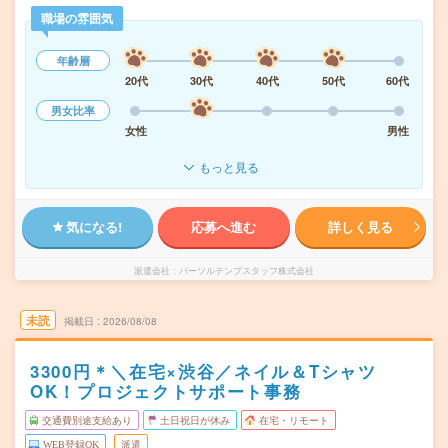
職場の雰囲気
年齢層
20代
30代
40代
50代
60代
男女比率
女性
男性
もっと見る
気になる!
応募へ進む
詳しく見る
派遣会社
パーソルテンプスタッフ株式会社
未読
掲載日
2026/08/08
3300円＊＼在宅×渋谷／ネイル＆Tシャツ
OK！プロジェクトサポート事務
交通費別途支給あり
土日祝日が休み
在宅・リモート
WEB登録OK
派遣