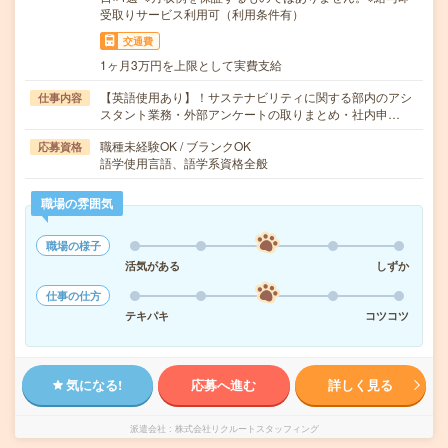
受取りサービス利用可（利用条件有）
交通費
1ヶ月3万円を上限として実費支給
【英語使用あり】！サステナビリティに関する部内のアシ
仕事内容
スタント業務・外部アンケートの取りまとめ・社内申…
職種未経験OK / ブランクOK
応募資格
語学使用言語、語学系資格全般
職場の雰囲気
職場の様子
活気がある
しずか
仕事の仕方
テキパキ
コツコツ
気になる!
応募へ進む
詳しく見る
派遣会社
株式会社リクルートスタッフィング