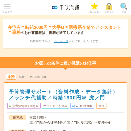
メニュー
気になる!
ログイン
検索
在宅有＊時給2000円＊大手G＊医療系企業でアシスタント
＊事務
のお仕事情報は、掲載が終了しています
掲載時の情報は、
ページ下部
からご覧いただけます。
お探しの条件に近い派遣のお仕事
未読
掲載日
2026/08/08
予算管理サポート（資料作成・データ集計）
／ランチ代補助／時給1900円＠ 虎ノ門
交通費別途支給あり
土日祝日が休み
WEB登録OK
派遣
東京都港区
勤務地
虎ノ門駅から徒歩4分／虎ノ門ヒルズ駅から徒歩4分