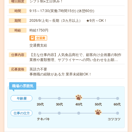
シフト制※土日休み！
曜日頻度
9:15～17:30(実働:7時間15分) (休憩60分)
時間
2026/9/上旬～長期（3カ月以上） ★9月～OK！
期間
時給1750円
時給
交通費
交通費支給
【主な仕事内容】人気食品商社で、顧客向け企画書の制作
仕事内容
業務や書類整理、サプライヤーへの問い合わせをお願…
英語力不要
応募資格
事務職の経験がある方 業界未経験OK！
職場の雰囲気
年齢層
20代
30代
40代
50代
60代
仕事の仕方
テキパキ
コツコツ