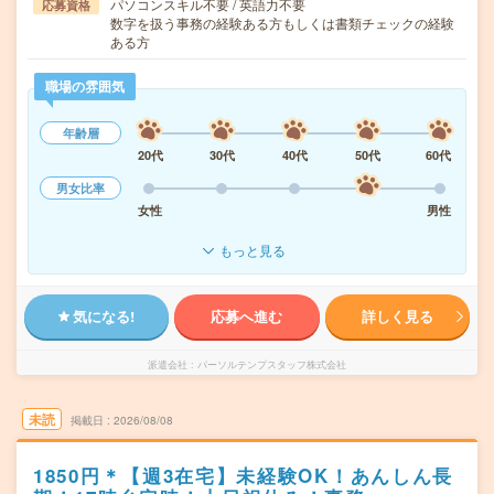
パソコンスキル不要 / 英語力不要
応募資格
数字を扱う事務の経験ある方もしくは書類チェックの経験
ある方
職場の雰囲気
年齢層
20代
30代
40代
50代
60代
男女比率
女性
男性
もっと見る
気になる!
応募へ進む
詳しく見る
派遣会社
パーソルテンプスタッフ株式会社
未読
掲載日
2026/08/08
1850円＊【週3在宅】未経験OK！あんしん長