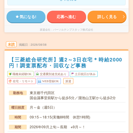
気になる!
応募へ進む
詳しく見る
派遣会社
パーソルテンプスタッフ株式会社
未読
掲載日
2026/08/08
【三菱総合研究所】週2～3日在宅＊時給2000
円！調査票配布・回収など事務
職種未経験OK
交通費別途支給あり
土日祝日が休み
在宅・リモート
WEB登録OK
派遣
東京都千代田区
勤務地
国会議事堂前駅から徒歩5分／溜池山王駅から徒歩2分
月～金（週5日）
曜日頻度
09:15～18:15(実働8時間 休憩1時間)
時間
2026年09月上旬～長期 ※9月～！
期間