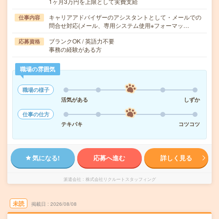
1ヶ月3万円を上限として実費支給
キャリアアドバイザーのアシスタントとして・メールでの
仕事内容
問合せ対応(メール、専用システム使用※フォーマッ…
ブランクOK / 英語力不要
応募資格
事務の経験がある方
職場の雰囲気
職場の様子
活気がある
しずか
仕事の仕方
テキパキ
コツコツ
気になる!
応募へ進む
詳しく見る
派遣会社
株式会社リクルートスタッフィング
未読
掲載日
2026/08/08