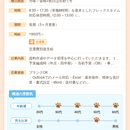
月曜～金曜※祝日は出勤です
曜日頻度
8:30～17:30（実働8時間）を基本としたフレックスタイム
時間
対応休憩時間_12:00～13:00（…
長期（3ヶ月更新）
期間
1900円～
時給
交通費
交通費別途支給
資料作成やデータ管理を中心に行っていただきます。１．
仕事内容
予算編成時（年次・四半期）・当初予算（OB）・事…
ブランクOK
応募資格
・Outlookでのメール対応・Excel：基本操作、簡単な表計
算・書式設定・Word：送付書などの…
職場の雰囲気
年齢層
20代
30代
40代
50代
60代
男女比率
女性
男性