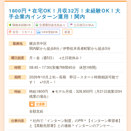
1800円＊在宅OK！月収32万！未経験OK！大
手企業内インターン運用！関内
職種未経験OK
交通費別途支給あり
土日祝日が休み
在宅・リモート
WEB登録OK
派遣
横浜市中区
勤務地
関内駅から徒歩8分／伊勢佐木長者町駅から徒歩3分
月～金（週5日） ※土日祝休み！
曜日頻度
08:45～17:30(実働7時間45分 休憩1時間)
時間
2026年10月上旬～長期 即日～スタート時期相談可能で
期間
す！ ※10月～！
時給1800円 ★モデル月収：328,950円（月21日就業/20H
時給
残業の場合）
交通費
全額支給
＊社内で「インターン制度」のPR＊【インターン希望者】
仕事内容
と【異動先部署】との連絡＊インターンのアンケー…