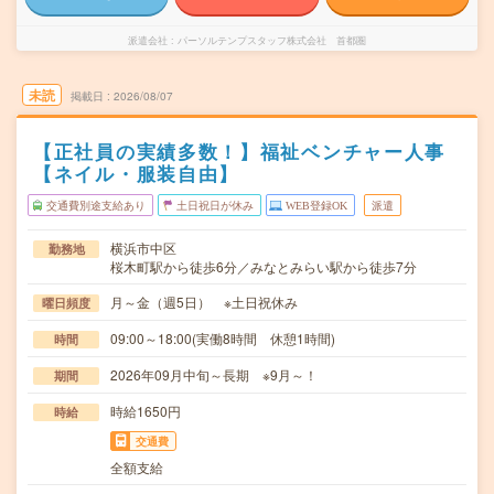
派遣会社
パーソルテンプスタッフ株式会社 首都圏
未読
掲載日
2026/08/07
【正社員の実績多数！】福祉ベンチャー人事
【ネイル・服装自由】
交通費別途支給あり
土日祝日が休み
WEB登録OK
派遣
横浜市中区
勤務地
桜木町駅から徒歩6分／みなとみらい駅から徒歩7分
月～金（週5日） ※土日祝休み
曜日頻度
09:00～18:00(実働8時間 休憩1時間)
時間
2026年09月中旬～長期 ※9月～！
期間
時給1650円
時給
交通費
全額支給