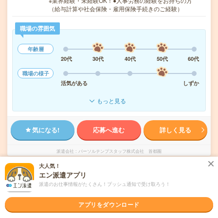
※業界経験・未経験OK！●人事労務の経験をお持ちの方
（給与計算や社会保険・雇用保険手続きのご経験）
職場の雰囲気
年齢層
20代
30代
40代
50代
60代
職場の様子
活気がある
しずか
もっと見る
気になる!
応募へ進む
詳しく見る
派遣会社
パーソルテンプスタッフ株式会社 首都圏
大人気！
エン派遣アプリ
未読
掲載日
2026/08/07
派遣のお仕事情報がたくさん！プッシュ通知で受け取ろう！
1750円＊【横浜駅】Excel活かす×事務スキル
アプリをダウンロード
を幅広く磨ける＠人事総務