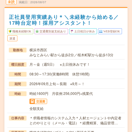
未読
掲載日
2026/08/07
正社員登用実績あり＊＼未経験から始める／
17時台定時！採用アシスタント！
職種未経験OK
交通費別途支給あり
土日祝日が休み
WEB登録OK
派遣
横浜市西区
勤務地
みなとみらい駅から徒歩2分／桜木町駅から徒歩13分
月～金（週5日） ※土日祝休みです！
曜日頻度
08:30～17:30(実働8時間 休憩1時間)
時間
2026年09月上旬～長期 ※9月～！
期間
時給1600円 月収例 256,000円+残業代
時給
交通費
全額支給
＊求職者情報のシステム入力＊人材エージェントや内定者
仕事内容
とのやりとり（メール・電話）＊経費精算、備品管理…