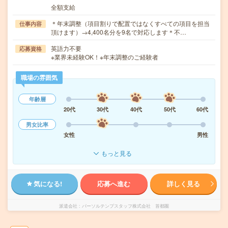
全額支給
＊年末調整（項目割りで配置ではなくすべての項目を担当
仕事内容
頂けます）→4,400名分を9名で対応します＊不…
英語力不要
応募資格
※業界未経験OK！※年末調整のご経験者
職場の雰囲気
年齢層
20代
30代
40代
50代
60代
男女比率
女性
男性
もっと見る
気になる!
応募へ進む
詳しく見る
派遣会社
パーソルテンプスタッフ株式会社 首都圏