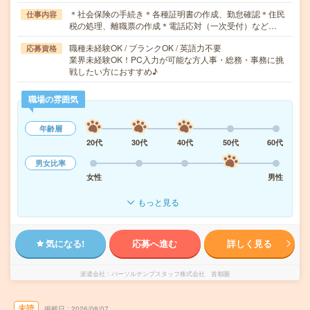
＊社会保険の手続き＊各種証明書の作成、勤怠確認＊住民
仕事内容
税の処理、離職票の作成＊電話応対（一次受付）など…
職種未経験OK / ブランクOK / 英語力不要
応募資格
業界未経験OK！PC入力が可能な方人事・総務・事務に挑
戦したい方におすすめ♪
職場の雰囲気
年齢層
20代
30代
40代
50代
60代
男女比率
女性
男性
もっと見る
気になる!
応募へ進む
詳しく見る
派遣会社
パーソルテンプスタッフ株式会社 首都圏
未読
掲載日
2026/08/07