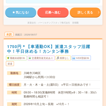
気になる!
応募へ進む
詳しく見る
派遣会社
パーソルテンプスタッフ株式会社 首都圏
未読
掲載日
2026/08/07
1750円＊【車通勤OK】派遣スタッフ活躍
中！平日休める！カンタン事務
職種未経験OK
交通費別途支給あり
残業なし
WEB登録OK
派遣
川崎市川崎区
勤務地
川崎駅から民間バス33分
月・火・木・金・土(週5日) ※平日＋日祝休みです！
曜日頻度
09:00～18:00(実働8時間 休憩1時間)※9：30～18：30の
時間
勤務時間も相談可！
2026年10月上旬～長期 ※10月～！
期間