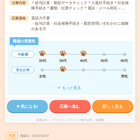
＊給与計算・勤怠データチェック＊入退社手続き＊社会保
仕事内容
険手続き＊書類・伝票チェック＊電話・メール対応～…
英語力不要
応募資格
・給与計算・社会保険手続き・勤怠管理いずれかのご経験
がある方
職場の雰囲気
年齢層
20代
30代
40代
50代
60代
男女比率
女性
男性
もっと見る
気になる!
応募へ進む
詳しく見る
派遣会社
パーソルテンプスタッフ株式会社 首都圏
未読
掲載日
2026/08/07