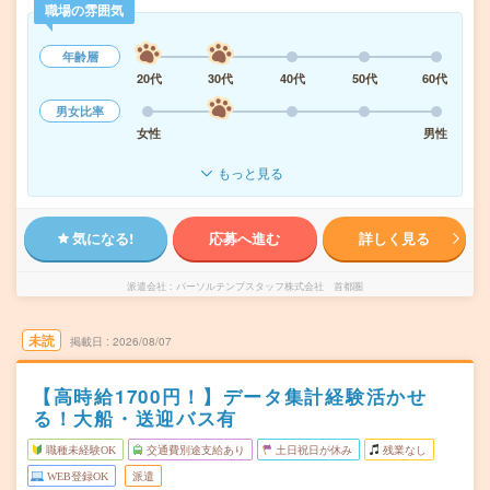
職場の雰囲気
年齢層
20代
30代
40代
50代
60代
男女比率
女性
男性
もっと見る
気になる!
応募へ進む
詳しく見る
派遣会社
パーソルテンプスタッフ株式会社 首都圏
未読
掲載日
2026/08/07
【高時給1700円！】データ集計経験活かせ
る！大船・送迎バス有
職種未経験OK
交通費別途支給あり
土日祝日が休み
残業なし
WEB登録OK
派遣