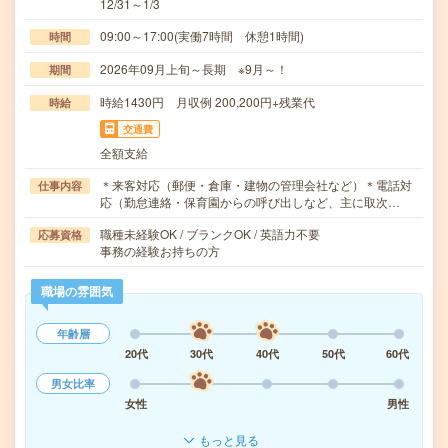
12/31～1/3
09:00～17:00(実働7時間 休憩1時間)
時間
2026年09月上旬～長期 ※9月～！
期間
時給1430円 月収例 200,200円+残業代
時給
交通費
全額支給
＊来客対応（郵便・倉庫・建物の管理会社など）＊電話対
仕事内容
応（勤怠連絡・保育園からの呼び出しなど、主に取次…
職種未経験OK / ブランクOK / 英語力不要
応募資格
事務の経験お持ちの方
職場の雰囲気
年齢層
20代
30代
40代
50代
60代
男女比率
女性
男性
もっと見る