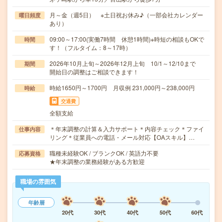
月～金（週5日） ※土日祝お休み♪（一部会社カレンダー
曜日頻度
あり）
09:00～17:00(実働7時間 休憩1時間)※時短の相談もOKで
時間
す！（フルタイム：8～17時）
2026年10月上旬～2026年12月上旬 10/1～12/10まで
期間
開始日の調整はご相談できます！
時給1650円～1700円 月収例 231,000円～238,000円
時給
交通費
全額支給
＊年末調整の計算＆入力サポート＊内容チェック＊ファイ
仕事内容
リング＊従業員への電話・メール対応【OAスキル】…
職種未経験OK / ブランクOK / 英語力不要
応募資格
★年末調整の業務経験がある方歓迎
職場の雰囲気
年齢層
20代
30代
40代
50代
60代