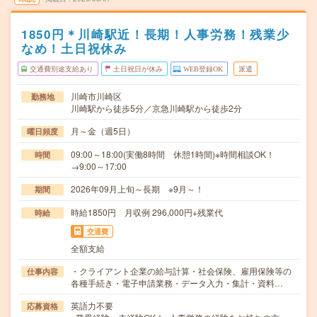
1850円＊川崎駅近！長期！人事労務！残業少
なめ！土日祝休み
交通費別途支給あり
土日祝日が休み
WEB登録OK
派遣
川崎市川崎区
勤務地
川崎駅から徒歩5分／京急川崎駅から徒歩2分
月～金（週5日）
曜日頻度
09:00～18:00(実働8時間 休憩1時間)※時間相談OK！
時間
→9:00～17:00
2026年09月上旬～長期 ※9月～！
期間
時給1850円 月収例 296,000円+残業代
時給
交通費
全額支給
・クライアント企業の給与計算・社会保険、雇用保険等の
仕事内容
各種手続き・電子申請業務・データ入力・集計・資料…
英語力不要
応募資格