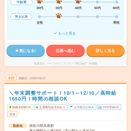
年齢層
20代
30代
40代
50代
60代
男女比率
女性
男性
もっと見る
気になる!
応募へ進む
詳しく見る
派遣会社
パーソルテンプスタッフ株式会社 首都圏
未読
掲載日
2026/08/07
＼年末調整サポート！10/1～12/10／高時給
1650円！時間の相談OK
職種未経験OK
交通費別途支給あり
土日祝日が休み
WEB登録OK
派遣
神奈川県高座郡
勤務地
茅ケ崎駅から車15分／宮山駅から徒歩7分