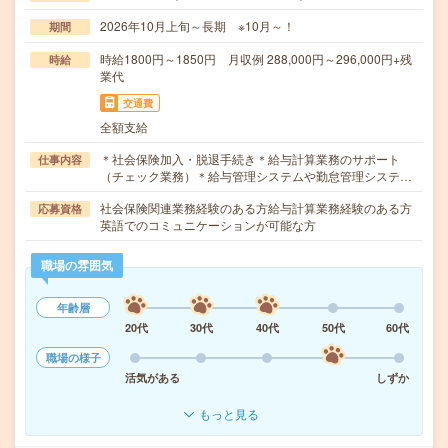
2026年10月上旬～長期 ※10月～！
期間
時給1800円～1850円 月収例 288,000円～296,000円+残
時給
業代
交通費
全額支給
＊社会保険加入・脱退手続き＊給与計算業務のサポート
仕事内容
（チェック業務）＊給与管理システムや勤怠管理システ…
社会保険関連業務経験のある方給与計算業務経験のある方
応募資格
英語でのコミュニケーションが可能な方
職場の雰囲気
年齢層
20代
30代
40代
50代
60代
職場の様子
活気がある
しずか
もっと見る