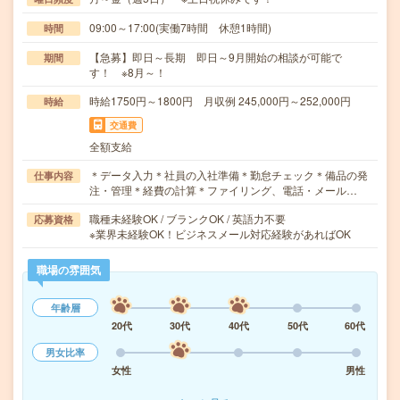
09:00～17:00(実働7時間 休憩1時間)
時間
【急募】即日～長期 即日～9月開始の相談が可能で
期間
す！ ※8月～！
時給1750円～1800円 月収例 245,000円～252,000円
時給
交通費
全額支給
＊データ入力＊社員の入社準備＊勤怠チェック＊備品の発
仕事内容
注・管理＊経費の計算＊ファイリング、電話・メール…
職種未経験OK / ブランクOK / 英語力不要
応募資格
※業界未経験OK！ビジネスメール対応経験があればOK
職場の雰囲気
年齢層
20代
30代
40代
50代
60代
男女比率
女性
男性