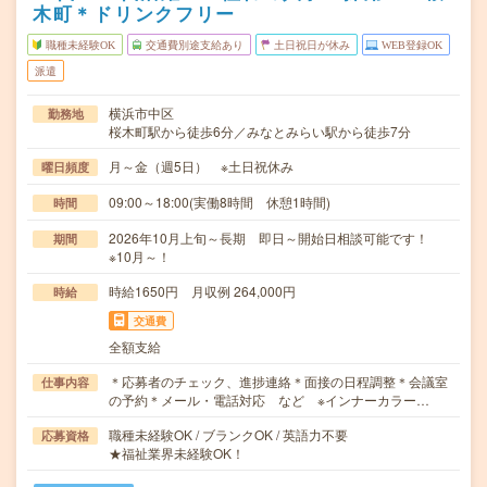
木町＊ドリンクフリー
職種未経験OK
交通費別途支給あり
土日祝日が休み
WEB登録OK
派遣
横浜市中区
勤務地
桜木町駅から徒歩6分／みなとみらい駅から徒歩7分
月～金（週5日） ※土日祝休み
曜日頻度
09:00～18:00(実働8時間 休憩1時間)
時間
2026年10月上旬～長期 即日～開始日相談可能です！
期間
※10月～！
時給1650円 月収例 264,000円
時給
交通費
全額支給
＊応募者のチェック、進捗連絡＊面接の日程調整＊会議室
仕事内容
の予約＊メール・電話対応 など ※インナーカラー…
職種未経験OK / ブランクOK / 英語力不要
応募資格
★福祉業界未経験OK！