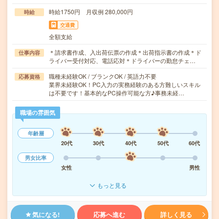
時給1750円 月収例 280,000円
時給
交通費
全額支給
＊請求書作成、入出荷伝票の作成＊出荷指示書の作成＊ド
仕事内容
ライバー受付対応、電話応対＊ドライバーの勤怠チェ…
職種未経験OK / ブランクOK / 英語力不要
応募資格
業界未経験OK！PC入力の実務経験のある方難しいスキル
は不要です！基本的なPC操作可能な方♪事務未経…
職場の雰囲気
年齢層
20代
30代
40代
50代
60代
男女比率
女性
男性
もっと見る
気になる!
応募へ進む
詳しく見る