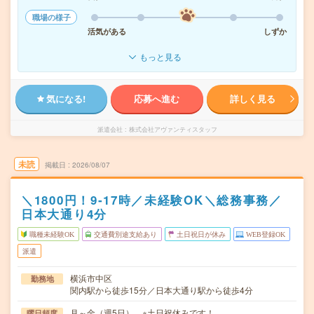
職場の様子
活気がある
しずか
もっと見る
気になる!
応募へ進む
詳しく見る
派遣会社
株式会社アヴァンティスタッフ
未読
掲載日
2026/08/07
＼1800円！9‐17時／未経験OK＼総務事務／
日本大通り4分
職種未経験OK
交通費別途支給あり
土日祝日が休み
WEB登録OK
派遣
横浜市中区
勤務地
関内駅から徒歩15分／日本大通り駅から徒歩4分
月～金（週5日） ※土日祝休みです！
曜日頻度