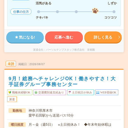
活気がある
しずか
仕事の仕方
テキパキ
コツコツ
気になる!
応募へ進む
詳しく見る
派遣会社
パーソルテンプスタッフ株式会社 首都圏
未読
掲載日
2026/08/07
9月！総務へチャレンジOK！働きやすさ！大
手証券グループ事務センター
職種未経験OK
交通費別途支給あり
土日祝日が休み
WEB登録OK
派遣
神奈川県厚木市
勤務地
愛甲石田駅から送迎バス10分
月～金（週5日） ※土日祝休み！ ◆年末年始休暇は
曜日頻度