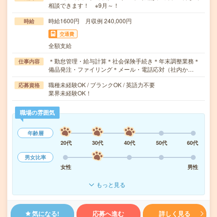
相談できます！ ※9月～！
時給1600円 月収例 240,000円
時給
交通費
全額支給
＊勤怠管理・給与計算＊社会保険手続き＊年末調整業務＊
仕事内容
備品発注・ファイリング＊メール・電話応対（社内か…
職種未経験OK / ブランクOK / 英語力不要
応募資格
業界未経験OK！
職場の雰囲気
年齢層
20代
30代
40代
50代
60代
男女比率
女性
男性
もっと見る
気になる!
応募へ進む
詳しく見る