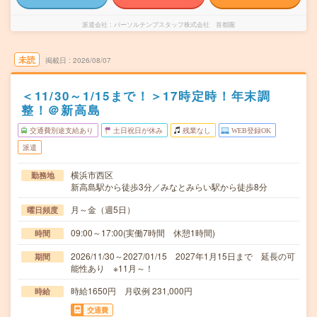
派遣会社
パーソルテンプスタッフ株式会社 首都圏
未読
掲載日
2026/08/07
＜11/30～1/15まで！＞17時定時！年末調
整！＠新高島
交通費別途支給あり
土日祝日が休み
残業なし
WEB登録OK
派遣
横浜市西区
勤務地
新高島駅から徒歩3分／みなとみらい駅から徒歩8分
月～金（週5日）
曜日頻度
09:00～17:00(実働7時間 休憩1時間)
時間
2026/11/30～2027/01/15 2027年1月15日まで 延長の可
期間
能性あり ※11月～！
時給1650円 月収例 231,000円
時給
交通費