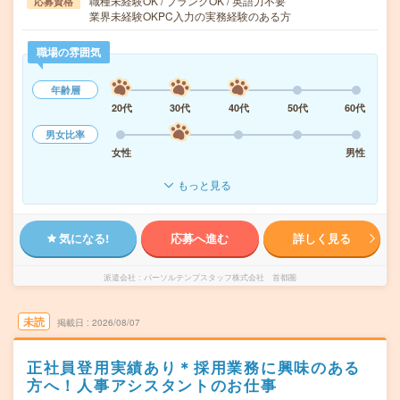
職種未経験OK / ブランクOK / 英語力不要
応募資格
業界未経験OKPC入力の実務経験のある方
職場の雰囲気
年齢層
20代
30代
40代
50代
60代
男女比率
女性
男性
もっと見る
気になる!
応募へ進む
詳しく見る
派遣会社
パーソルテンプスタッフ株式会社 首都圏
未読
掲載日
2026/08/07
正社員登用実績あり＊採用業務に興味のある
方へ！人事アシスタントのお仕事