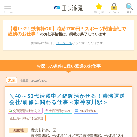
メニュー
気になる!
ログイン
検索
【週1～2！扶養枠OK】時給1700円＊スポーツ関連会社で
総務のお仕事！
のお仕事情報は、掲載が終了しています
掲載時の情報は、
ページ下部
からご覧いただけます。
お探しの条件に近い派遣のお仕事
未読
掲載日
2026/08/07
＼40～50代活躍中／経験活かせる！港湾運送
会社/研修に関わる仕事＜東神奈川駅＞
交通費別途支給あり
土日祝日が休み
WEB登録OK
正社員への紹介予定派遣
横浜市神奈川区
勤務地
東神奈川駅から徒歩11分／京急東神奈川駅から徒歩10分