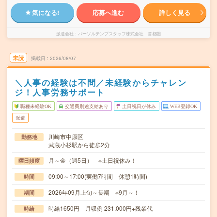
気になる!
応募へ進む
詳しく見る
派遣会社
パーソルテンプスタッフ株式会社 首都圏
未読
掲載日
2026/08/07
＼人事の経験は不問／未経験からチャレン
ジ！人事労務サポート
職種未経験OK
交通費別途支給あり
土日祝日が休み
WEB登録OK
派遣
川崎市中原区
勤務地
武蔵小杉駅から徒歩2分
月～金（週5日） ※土日祝休み！
曜日頻度
09:00～17:00(実働7時間 休憩1時間)
時間
2026年09月上旬～長期 ※9月～！
期間
時給1650円 月収例 231,000円+残業代
時給