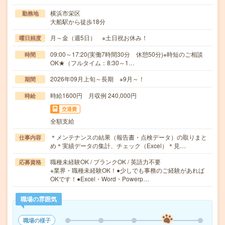
横浜市栄区
勤務地
大船駅から徒歩18分
月～金（週5日） ※土日祝お休み！
曜日頻度
09:00～17:20(実働7時間30分 休憩50分)※時短のご相談
時間
OK★（フルタイム：8:30～1…
2026年09月上旬～長期 ※9月～！
期間
時給1600円 月収例 240,000円
時給
交通費
全額支給
＊メンテナンスの結果（報告書・点検データ）の取りまと
仕事内容
め＊実績データの集計、チェック（Excel）＊見…
職種未経験OK / ブランクOK / 英語力不要
応募資格
※業界・職種未経験OK！●少しでも事務のご経験があれば
OKです！●Excel・Word・Powerp…
職場の雰囲気
職場の様子