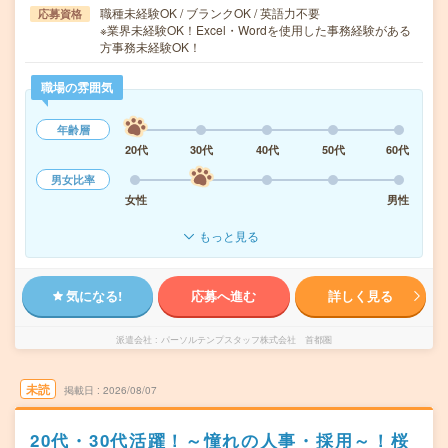
職種未経験OK / ブランクOK / 英語力不要
応募資格
※業界未経験OK！Excel・Wordを使用した事務経験がある
方事務未経験OK！
職場の雰囲気
年齢層
20代
30代
40代
50代
60代
男女比率
女性
男性
もっと見る
気になる!
応募へ進む
詳しく見る
派遣会社
パーソルテンプスタッフ株式会社 首都圏
未読
掲載日
2026/08/07
20代・30代活躍！～憧れの人事・採用～！桜