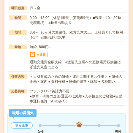
月～金
曜日頻度
9:00～18:00（休憩1時間、実働8時間）■残業：10～20時
時間
間程度/月 ※時差出勤あり
8月～（6ヶ月の派遣後、双方合意の上、正社員として採用
期間
予定）※開始日相談OK！
時給1800円～
時給
交通費
通勤交通費全額支給 ※派遣先企業への直接雇用転換後は
派遣先規定による
＜人材育成のための研修・運用に関するお仕事＞▼研修の
仕事内容
企画・案内▼資料作成▼研修の運営・講師▼各種問い…
ブランクOK / 英語力不要
応募資格
●教育・研修の企画/運営のご経験●人事担当のご経験●自動
車運転免許（ATのみ可）
職場の雰囲気
男女比率
女性
男性