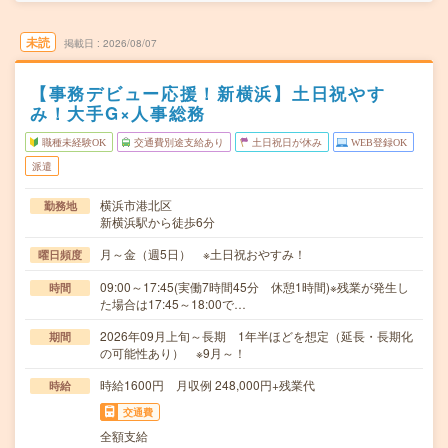
未読
掲載日
2026/08/07
【事務デビュー応援！新横浜】土日祝やす
み！大手G×人事総務
職種未経験OK
交通費別途支給あり
土日祝日が休み
WEB登録OK
派遣
横浜市港北区
勤務地
新横浜駅から徒歩6分
月～金（週5日） ※土日祝おやすみ！
曜日頻度
09:00～17:45(実働7時間45分 休憩1時間)※残業が発生し
時間
た場合は17:45～18:00で…
2026年09月上旬～長期 1年半ほどを想定（延長・長期化
期間
の可能性あり） ※9月～！
時給1600円 月収例 248,000円+残業代
時給
交通費
全額支給