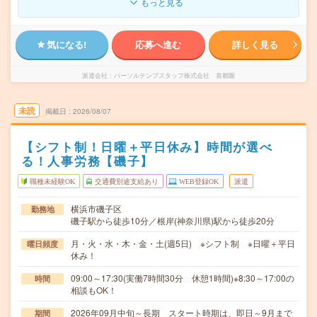
もっと見る
気になる!
応募へ進む
詳しく見る
派遣会社
パーソルテンプスタッフ株式会社 首都圏
未読
掲載日
2026/08/07
【シフト制！日曜＋平日休み】時間が選べ
る！人事労務【磯子】
職種未経験OK
交通費別途支給あり
WEB登録OK
派遣
横浜市磯子区
勤務地
磯子駅から徒歩10分／根岸(神奈川県)駅から徒歩20分
月・火・水・木・金・土(週5日) ※シフト制 ※日曜＋平日
曜日頻度
休み！
09:00～17:30(実働7時間30分 休憩1時間)※8:30～17:00の
時間
相談もOK！
2026年09月中旬～長期 スタート時期は、即日～9月まで
期間