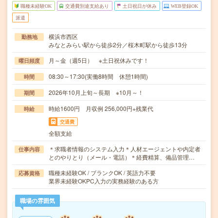
職種未経験OK
交通費別途支給あり
土日祝日が休み
WEB登録OK
派遣
横浜市西区
勤務地
みなとみらい駅から徒歩2分／桜木町駅から徒歩13分
月～金（週5日） ※土日祝休みです！
曜日頻度
08:30～17:30(実働8時間 休憩1時間)
時間
2026年10月上旬～長期 ※10月～！
期間
時給1600円 月収例 256,000円+残業代
時給
交通費
全額支給
＊求職者情報のシステム入力＊人材エージェントや内定者
仕事内容
とのやりとり（メール・電話）＊経費精算、備品管理…
職種未経験OK / ブランクOK / 英語力不要
応募資格
業界未経験OKPC入力の実務経験のある方
職場の雰囲気