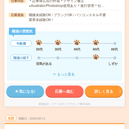
＊記事体広告の作成＊デザイン修正
仕事内容
※illustrator/Photoshop使用あり＊進行管理＊社…
職種未経験OK / ブランクOK / パソコンスキル不要
応募資格
業界未経験OK！
職場の雰囲気
年齢層
20代
30代
40代
50代
60代
職場の様子
活気がある
しずか
もっと見る
気になる!
応募へ進む
詳しく見る
派遣会社
パーソルテンプスタッフ株式会社
未読
掲載日
2026/08/10