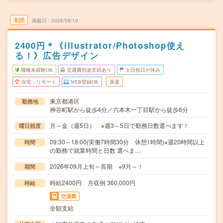
未読
掲載日
2026/08/10
2400円＊《illustrator/Photoshop使え
る！》広告デザイン
職種未経験OK
交通費別途支給あり
土日祝日が休み
在宅・リモート
WEB登録OK
派遣
東京都港区
勤務地
神谷町駅から徒歩4分／六本木一丁目駅から徒歩6分
月～金（週5日） ※週3～5日で勤務日数選べます！
曜日頻度
09:30～18:00(実働7時間30分 休憩1時間)※週20時間以上
時間
の勤務で就業時間と日数 選べま…
2026年09月上旬～長期 ※9月～！
期間
時給2400円 月収例 360,000円
時給
交通費
全額支給