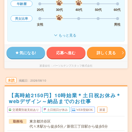
年齢層
20代
30代
40代
50代
60代
男女比率
女性
男性
もっと見る
気になる!
応募へ進む
詳しく見る
派遣会社
パーソルテンプスタッフ株式会社
未読
掲載日
2026/08/10
【高時給2150円】10時始業＊土日祝お休み＊
webデザイン～納品までのお仕事
交通費別途支給あり
土日祝日が休み
WEB登録OK
派遣
東京都渋谷区
勤務地
代々木駅から徒歩5分／新宿三丁目駅から徒歩5分