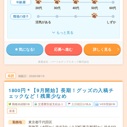
年齢層
20代
30代
40代
50代
60代
職場の様子
活気がある
しずか
もっと見る
気になる!
応募へ進む
詳しく見る
派遣会社
パーソルテンプスタッフ株式会社
未読
掲載日
2026/08/10
1800円＊【9月開始】長期！グッズの入稿チ
ェックなど！残業少なめ
職種未経験OK
交通費別途支給あり
土日祝日が休み
WEB登録OK
派遣
東京都千代田区
勤務地
新御茶ノ水駅から徒歩3分／小川町(東京都)駅から徒歩4分