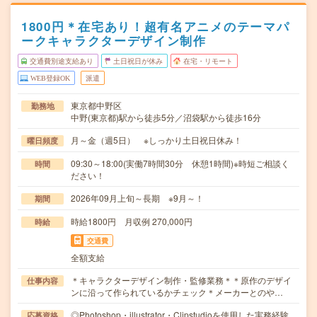
1800円＊在宅あり！超有名アニメのテーマパ
ークキャラクターデザイン制作
交通費別途支給あり
土日祝日が休み
在宅・リモート
WEB登録OK
派遣
東京都中野区
勤務地
中野(東京都)駅から徒歩5分／沼袋駅から徒歩16分
月～金（週5日） ※しっかり土日祝日休み！
曜日頻度
09:30～18:00(実働7時間30分 休憩1時間)※時短ご相談く
時間
ださい！
2026年09月上旬～長期 ※9月～！
期間
時給1800円 月収例 270,000円
時給
交通費
全額支給
＊キャラクターデザイン制作・監修業務＊＊原作のデザイ
仕事内容
ンに沿って作られているかチェック＊メーカーとのや…
◎Photoshop・illustrator・Clipstudioを使用した実務経験
応募資格