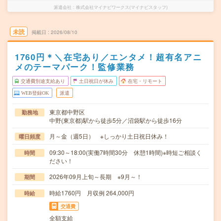
派遣会社
株式会社マイナビワークス(マイナビスタッフ)
未読
掲載日
2026/08/10
1760円＊＼在宅あり／エンタメ！超有名アニ
メのテーマパーク！監修業務
交通費別途支給あり
土日祝日が休み
在宅・リモート
WEB登録OK
派遣
東京都中野区
勤務地
中野(東京都)駅から徒歩5分／沼袋駅から徒歩16分
月～金（週5日） ※しっかり土日祝日休み！
曜日頻度
09:30～18:00(実働7時間30分 休憩1時間)※時短ご相談く
時間
ださい！
2026年09月上旬～長期 ※9月～！
期間
時給1760円 月収例 264,000円
時給
交通費
全額支給