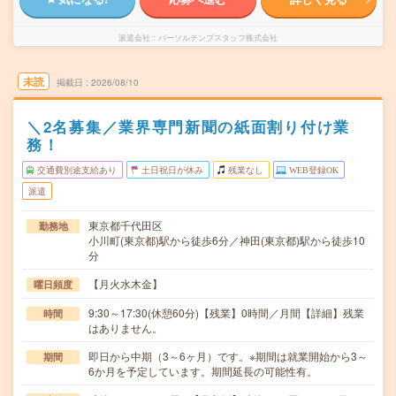
派遣会社
パーソルテンプスタッフ株式会社
未読
掲載日
2026/08/10
＼2名募集／業界専門新聞の紙面割り付け業
務！
交通費別途支給あり
土日祝日が休み
残業なし
WEB登録OK
派遣
東京都千代田区
勤務地
小川町(東京都)駅から徒歩6分／神田(東京都)駅から徒歩10
分
【月火水木金】
曜日頻度
9:30～17:30(休憩60分)【残業】0時間／月間【詳細】残業
時間
はありません。
即日から中期（3～6ヶ月）です。※期間は就業開始から3～
期間
6か月を予定しています。期間延長の可能性有。