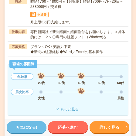
時給1700～1800円 ※【月収例】時給1700円×7H×20日＝
時給
238000円＋交通費
交通費
月上限3万円支給します。
専門新聞社で新聞紙面の紙面割付をお願いします。＜具体
仕事内容
的には…？＞〇専門の組版ソフト（Window)を…
ブランクOK / 英語力不要
応募資格
◆新聞の組版経験◆Word／Excelの基本操作
職場の雰囲気
年齢層
20代
30代
40代
50代
60代
男女比率
女性
男性
もっと見る
気になる!
応募へ進む
詳しく見る