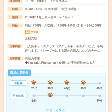
月～金（週5日） ※土日祝休み！
曜日頻度
09:30～18:30(実働8時間 休憩1時間)
時間
2026年11月上旬～長期 ※11月～！
期間
時給1750円 月収例：1750円×8時間×21日＝294,000円
時給
交通費
全額支給
【人気キャラのグッズ（アクリルキーホルダーなど）を制
仕事内容
作します】＊レーザーにする部分の線入れなどのデー…
英語力不要
応募資格
◆illustrator/Photoshopを使用した実務経験がある方
職場の雰囲気
年齢層
20代
30代
40代
50代
60代
男女比率
女性
男性
もっと見る