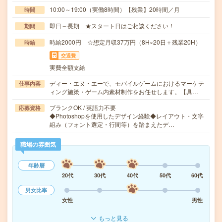
10:00～19:00（実働8時間）【残業】20時間／月
時間
即日～長期 ★スタート日はご相談ください！
期間
時給2000円 ☆想定月収37万円（8H×20日＋残業20H）
時給
交通費
実費全額支給
ディー・エヌ・エーで、モバイルゲームにおけるマーケテ
仕事内容
ィング施策・ゲーム内素材制作をお任せします。【具…
ブランクOK / 英語力不要
応募資格
◆Photoshopを使用したデザイン経験◆レイアウト・文字
組み（フォント選定・行間等）を踏まえたデ…
職場の雰囲気
年齢層
20代
30代
40代
50代
60代
男女比率
女性
男性
もっと見る