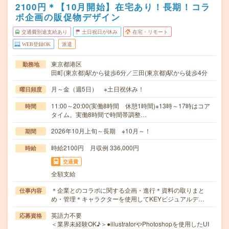
2100円＊【10月開始】在宅あり！長期！コラ
ボ企画の販促物デザイン
交通費別途支給あり
土日祝日が休み
在宅・リモート
WEB登録OK
派遣
東京都港区
勤務地
田町(東京都)駅から徒歩6分／三田(東京都)駅から徒歩4分
月～金（週5日） ※土日祝休み！
曜日頻度
11:00～20:00(実働8時間 休憩1時間)※13時～17時はコア
時間
タイム。実働8時間で時間帯調整…
2026年10月上旬～長期 ※10月～！
期間
時給2100円 月収例 336,000円
時給
交通費
全額支給
＊企業とのコラボに関する企画・進行＊資料の取りまと
仕事内容
め・管理＊キャラクターを使用してKEYビジュアルデ…
英語力不要
応募資格
＜業界未経験OK♪＞●illustratorやPhotoshopを使用したUI