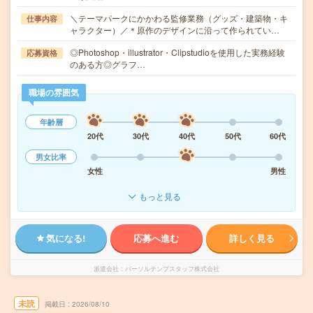
＼テーマパークにかかわる監修業務（グッズ・建築物・キ
仕事内容
ャラクター）／＊原作のデザインに沿って作られてい…
◎Photoshop・illustrator・Clipstudioを使用した実務経験
応募資格
のある方◎グラフ…
職場の雰囲気
年齢層
20代
30代
40代
50代
60代
男女比率
女性
男性
もっと見る
気になる!
応募へ進む
詳しく見る
派遣会社
パーソルテンプスタッフ株式会社
未読
掲載日
2026/08/10