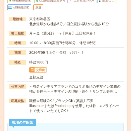
職種未経験OK
交通費別途支給あり
土日祝日が休み
残業なし
WEB登録OK
派遣
東京都渋谷区
勤務地
北参道駅から徒歩6分／国立競技場駅から徒歩10分
月～金（週5日） ※【休み】土日祝休み！
曜日頻度
10:00～18:30(実働7時間30分 休憩1時間)
時間
2026年09月上旬～長期 ※9月～！
期間
時給1800円
時給
交通費
全額支給
～有名インテリアブランドのコラボ商品のデザイン業務の
仕事内容
補助を担当～＊デザインの印刷・送付＊サンプル管理…
職種未経験OK / ブランクOK / 英語力不要
応募資格
IllustratorまたはPhotoshopを使用した経験 ※プライベー
トで使っていたでもOK！
職場の雰囲気