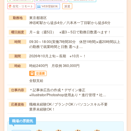
在宅・リモート
WEB登録OK
派遣
東京都港区
勤務地
神谷町駅から徒歩4分／六本木一丁目駅から徒歩6分
月～金（週5日） ※週3～5日で勤務日数選べます！
曜日頻度
09:30～18:00(実働7時間30分 休憩1時間)※週20時間以上
時間
の勤務で就業時間と日数 選べま…
2026年10月上旬～長期 ※10月～！
期間
時給2400円 月収例 360,000円
時給
交通費
全額支給
＊記事体広告の作成＊デザイン修正
仕事内容
※illustrator/Photoshop使用あり＊進行管理＊社…
職種未経験OK / ブランクOK / パソコンスキル不要
応募資格
業界未経験OK！
職場の雰囲気