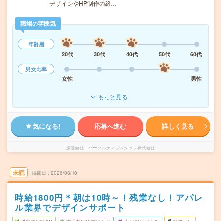
デザインやHP制作の経…
職場の雰囲気
年齢層
20代
30代
40代
50代
60代
男女比率
女性
男性
もっと見る
気になる!
応募へ進む
詳しく見る
派遣会社
パーソルテンプスタッフ株式会社
未読
掲載日
2026/08/10
時給1800円＊朝は10時～！残業なし！アパレ
ル業界でデザインサポート