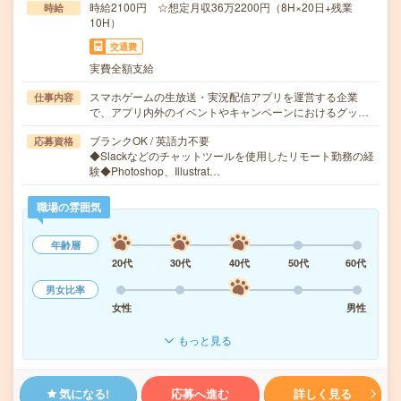
時給2100円 ☆想定月収36万2200円（8H×20日+残業
時給
10H）
交通費
実費全額支給
スマホゲームの生放送・実況配信アプリを運営する企業
仕事内容
で、アプリ内外のイベントやキャンペーンにおけるグッ…
ブランクOK / 英語力不要
応募資格
◆Slackなどのチャットツールを使用したリモート勤務の経
験◆Photoshop、Illustrat…
職場の雰囲気
年齢層
20代
30代
40代
50代
60代
男女比率
女性
男性
もっと見る
気になる!
応募へ進む
詳しく見る