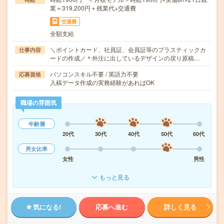
業＝319,200円＋残業代+交通費
交通費
全額支給
＼ポイントカード、社員証、会員証等のプラスティックカ
仕事内容
ードの作成／＊外注に出しているデザインの戻り原稿…
パソコンスキル不要 / 英語力不要
応募資格
入稿データ作成の実務経験があればOK
職場の雰囲気
年齢層
20代
30代
40代
50代
60代
男女比率
女性
男性
もっと見る
気になる!
応募へ進む
詳しく見る