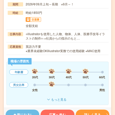
2026年09月上旬～長期 ※9月～！
期間
時給1850円
時給
交通費
全額支給
○illustratorを使用した人物、物体、人体、医療手技等イラ
仕事内容
ストの制作○→社員からの指示のもと…
英語力不要
応募資格
※業界未経験OKIllustrator実務での使用経験 ※MAC使用
職場の雰囲気
年齢層
20代
30代
40代
50代
60代
男女比率
女性
男性
もっと見る
気になる!
応募へ進む
詳しく見る