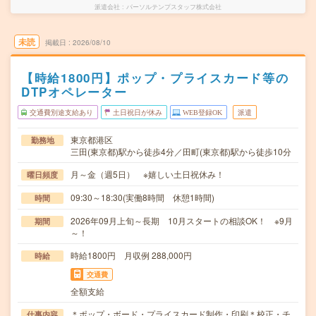
派遣会社
パーソルテンプスタッフ株式会社
未読
掲載日
2026/08/10
【時給1800円】ポップ・プライスカード等の
DTPオペレーター
交通費別途支給あり
土日祝日が休み
WEB登録OK
派遣
東京都港区
勤務地
三田(東京都)駅から徒歩4分／田町(東京都)駅から徒歩10分
月～金（週5日） ※嬉しい土日祝休み！
曜日頻度
09:30～18:30(実働8時間 休憩1時間)
時間
2026年09月上旬～長期 10月スタートの相談OK！ ※9月
期間
～！
時給1800円 月収例 288,000円
時給
交通費
全額支給
＊ポップ・ボード・プライスカード制作・印刷＊校正・チ
仕事内容