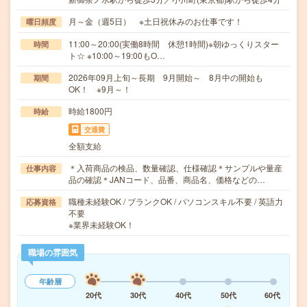
月～金（週5日） ※土日祝休みのお仕事です！
曜日頻度
11:00～20:00(実働8時間 休憩1時間)※朝ゆっくりスター
時間
ト☆ ※10:00～19:00もO…
2026年09月上旬～長期 9月開始～ 8月中の開始も
期間
OK！ ※9月～！
時給1800円
時給
交通費
全額支給
＊入荷商品の検品、数量確認、仕様確認＊サンプルや量産
仕事内容
品の確認＊JANコード、品番、商品名、価格などの…
職種未経験OK / ブランクOK / パソコンスキル不要 / 英語力
応募資格
不要
※業界未経験OK！
職場の雰囲気
年齢層
20代
30代
40代
50代
60代