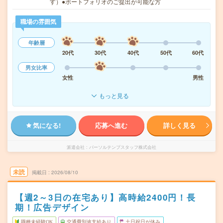
す）●ポートフォリオのご提出が可能な方
職場の雰囲気
年齢層
20代
30代
40代
50代
60代
男女比率
女性
男性
もっと見る
気になる!
応募へ進む
詳しく見る
派遣会社
パーソルテンプスタッフ株式会社
未読
掲載日
2026/08/10
【週2～3日の在宅あり】高時給2400円！長
期！広告デザイン
職種未経験OK
交通費別途支給あり
土日祝日が休み