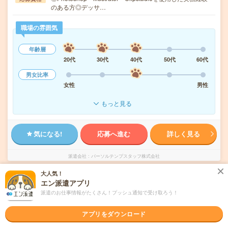
のある方◎デッサ…
職場の雰囲気
年齢層
20代
30代
40代
50代
60代
男女比率
女性
男性
もっと見る
気になる!
応募へ進む
詳しく見る
派遣会社
パーソルテンプスタッフ株式会社
大人気！
未読
エン派遣アプリ
掲載日
2026/08/10
派遣のお仕事情報がたくさん！プッシュ通知で受け取ろう！
1750円＊【電話なし】長期！広告部で画像作
アプリをダウンロード
成！残業なし！朝ゆっくり