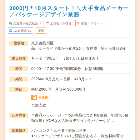
2000円＊10月スタート！＼大手食品メーカー
／パッケージデザイン業務
交通費別途支給あり
土日祝日が休み
在宅・リモート
WEB登録OK
派遣
東京都品川区
勤務地
品川シーサイド駅から徒歩2分／青物横丁駅から徒歩8分
月～金（週5日） ※嬉しい土日祝休み！
曜日頻度
09:00～17:30(実働7時間30分 休憩1時間)
時間
2026年10月上旬～長期 ※10月～！
期間
時給2000円 月収例 300,000円
時給
交通費
全額支給
＊商品パッケージ（1つの商品につき月8種類、年間100種
仕事内容
類程度）POPなどの販促デザインやバナーなど…
パソコンスキル不要 / 英語力不要
応募資格
●パッケージデザインのご経験がある方（軟包材尚可で