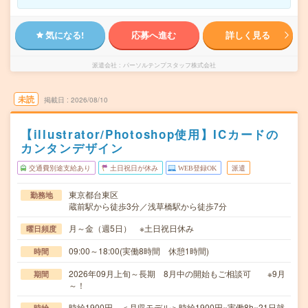
気になる!
応募へ進む
詳しく見る
派遣会社
パーソルテンプスタッフ株式会社
未読
掲載日
2026/08/10
【illustrator/Photoshop使用】ICカードの
カンタンデザイン
交通費別途支給あり
土日祝日が休み
WEB登録OK
派遣
東京都台東区
勤務地
蔵前駅から徒歩3分／浅草橋駅から徒歩7分
月～金（週5日） ※土日祝日休み
曜日頻度
09:00～18:00(実働8時間 休憩1時間)
時間
2026年09月上旬～長期 8月中の開始もご相談可 ※9月
期間
～！
時給1900円 ＜月収モデル＞時給1900円×実働8h×21日就
時給