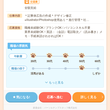
交通費
全額支給
＊記事体広告の作成＊デザイン修正
仕事内容
※illustrator/Photoshop使用あり＊進行管理＊社…
職種未経験OK / ブランクOK / パソコンスキル不要
応募資格
業界未経験OK！英語：（会話）電話取次／（読み書き）メ
モ・手紙単語がわかればOK！
職場の雰囲気
年齢層
20代
30代
40代
50代
60代
職場の様子
活気がある
しずか
もっと見る
気になる!
応募へ進む
詳しく見る
派遣会社
パーソルテンプスタッフ株式会社