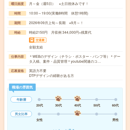
月～金（週5日） ※土日祝休みです！
曜日頻度
10:00～19:00(実働8時間 休憩1時間)
時間
2026年09月上旬～長期 ※9月～！
期間
時給2150円 月収例 344,000円+残業代
時給
交通費
全額支給
＊WEBのデザイン（チラシ・ポスター・パンフ等）＊デー
仕事内容
タ入稿、案件・品質管理＊youtube関連のコ…
英語力不要
応募資格
DTPデザインの経験がある方
職場の雰囲気
年齢層
20代
30代
40代
50代
60代
男女比率
女性
男性