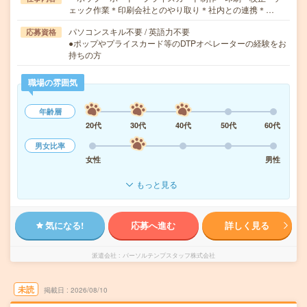
ェック作業＊印刷会社とのやり取り＊社内との連携＊…
パソコンスキル不要 / 英語力不要
応募資格
●ポップやプライスカード等のDTPオペレーターの経験をお
持ちの方
職場の雰囲気
年齢層
20代
30代
40代
50代
60代
男女比率
女性
男性
もっと見る
気になる!
応募へ進む
詳しく見る
派遣会社
パーソルテンプスタッフ株式会社
未読
掲載日
2026/08/10