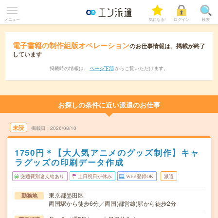
メニュー
気になる!
ログイン
検索
電子書籍の制作組版オペレーション
のお仕事情報は、掲載が終了
しています
掲載時の情報は、
ページ下部
からご覧いただけます。
お探しの条件に近い派遣のお仕事
未読
掲載日
2026/08/10
1750円＊【大人気アニメのグッズ制作】キャ
ラグッズの印刷データ作成
交通費別途支給あり
土日祝日が休み
WEB登録OK
派遣
東京都墨田区
勤務地
両国駅から徒歩6分／両国(都営線)駅から徒歩2分