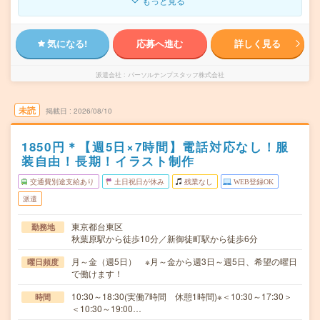
もっと見る
気になる!
応募へ進む
詳しく見る
派遣会社
パーソルテンプスタッフ株式会社
未読
掲載日
2026/08/10
1850円＊【週5日×7時間】電話対応なし！服
装自由！長期！イラスト制作
交通費別途支給あり
土日祝日が休み
残業なし
WEB登録OK
派遣
東京都台東区
勤務地
秋葉原駅から徒歩10分／新御徒町駅から徒歩6分
月～金（週5日） ※月～金から週3日～週5日、希望の曜日
曜日頻度
で働けます！
10:30～18:30(実働7時間 休憩1時間)※＜10:30～17:30＞
時間
＜10:30～19:00…