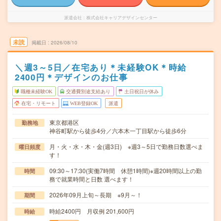
派遣会社
株式会社キャリアデザインセンター
未読
掲載日
2026/08/10
＼週3～5日／在宅あり＊未経験OK＊時給
2400円＊デザインのお仕事
職種未経験OK
交通費別途支給あり
土日祝日が休み
在宅・リモート
WEB登録OK
派遣
東京都港区
勤務地
神谷町駅から徒歩4分／六本木一丁目駅から徒歩6分
月・火・水・木・金(週3日) ※週3～5日で勤務日数選べま
曜日頻度
す！
09:30～17:30(実働7時間 休憩1時間)※週20時間以上の勤
時間
務で就業時間と日数 選べます！
2026年09月上旬～長期 ※9月～！
期間
時給2400円 月収例 201,600円
時給