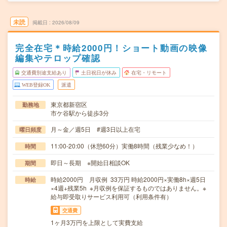
未読
掲載日
2026/08/09
完全在宅＊時給2000円！ショート動画の映像
編集やテロップ確認
交通費別途支給あり
土日祝日が休み
在宅・リモート
WEB登録OK
派遣
東京都新宿区
勤務地
市ケ谷駅から徒歩3分
月～金／週5日 #週3日以上在宅
曜日頻度
11:00-20:00（休憩60分）実働8時間（残業少なめ！）
時間
即日～長期 ※開始日相談OK
期間
時給2000円 月収例 33万円 時給2000円×実働8h×週5日
時給
×4週+残業5h ※月収例を保証するものではありません。※
給与即受取りサービス利用可（利用条件有）
交通費
1ヶ月3万円を上限として実費支給