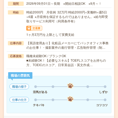
2026年09月01日～長期 ※開始日相談OK ※9月～！
期間
時給2000円 月収例 32万円 時給2000円×実働8h×週5日
時給
×4週 ※月収例を保証するものではありません。※給与即受
取りサービス利用可（利用条件有）
交通費
1ヶ月3万円を上限として実費支給
【英語使用あり】化粧品メーカーにてバックオフィス事務
仕事内容
のお仕事！・撮影案件の進行管理・広告制作管理（制…
職種未経験OK / ブランクOK
応募資格
■未経験OK！【必要なスキル】TOEFLスコアをお持ちの
方、TOEICのスコア、日常英会話・英文作成…
職場の雰囲気
職場の様子
活気がある
しずか
仕事の仕方
テキパキ
コツコツ