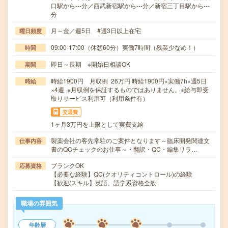
口駅から---分／西武新宿駅から---分／新宿三丁目駅から---
分
月～金／週5日 #週3日以上在宅
曜日頻度
09:00-17:00（休憩60分）実働7時間（残業少なめ！）
時間
即日～長期 ※開始日相談OK
期間
時給1900円 月収例 26万円 時給1900円×実働7h×週5日
時給
×4週 ※月収例を保証するものではありません。※給与即受
取りサービス利用可（利用条件有）
交通費
1ヶ月3万円を上限として実費支給
製薬会社の客先常駐のご案件となります～臨床開発関連文
仕事内容
書のQCチェックのお仕事～・翻訳・QC・編集リラ…
ブランクOK
応募資格
【必要な経験】QC(クオリティコントロール)の経験
【歓迎/スキル】英語、語学系資格全般
職場の雰囲気
年齢層