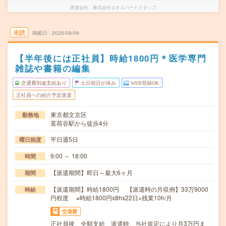
派遣会社
株式会社エキスパートスタッフ
未読
掲載日
2026/08/09
【半年後には正社員】時給1800円＊医学専門
雑誌や書籍の編集
交通費別途支給あり
土日祝日が休み
WEB登録OK
正社員への紹介予定派遣
東京都文京区
勤務地
茗荷谷駅から徒歩4分
平日週5日
曜日頻度
9:00 ～ 18:00
時間
【派遣期間】即日～最大6ヶ月
期間
【派遣期間】時給1800円 【派遣時の月収例】33万9000
時給
円程度 ※時給1800円x8hx22日+残業10h/月
交通費
正社員後、全額支給 派遣時、当社規定により月3万円ま