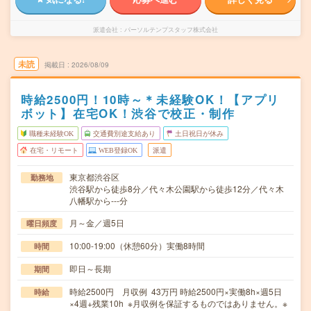
派遣会社
パーソルテンプスタッフ株式会社
未読
掲載日
2026/08/09
時給2500円！10時～＊未経験OK！【アプリ
ボット】在宅OK！渋谷で校正・制作
職種未経験OK
交通費別途支給あり
土日祝日が休み
在宅・リモート
WEB登録OK
派遣
東京都渋谷区
勤務地
渋谷駅から徒歩8分／代々木公園駅から徒歩12分／代々木
八幡駅から---分
月～金／週5日
曜日頻度
10:00-19:00（休憩60分）実働8時間
時間
即日～長期
期間
時給2500円 月収例 43万円 時給2500円×実働8h×週5日
時給
×4週+残業10h ※月収例を保証するものではありません。※