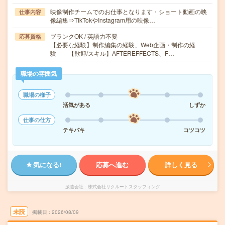
映像制作チームでのお仕事となります・ショート動画の映
仕事内容
像編集⇒TikTokやInstagram用の映像…
ブランクOK / 英語力不要
応募資格
【必要な経験】制作編集の経験、Web企画・制作の経
験 【歓迎/スキル】AFTEREFFECTS、F…
職場の雰囲気
職場の様子
活気がある
しずか
仕事の仕方
テキパキ
コツコツ
気になる!
応募へ進む
詳しく見る
派遣会社
株式会社リクルートスタッフィング
未読
掲載日
2026/08/09