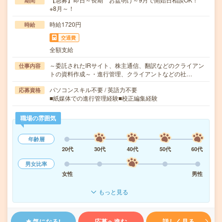
期間
※8月～！
時給1720円
時給
交通費
全額支給
～委託されたIRサイト、株主通信、翻訳などのクライアン
仕事内容
トの資料作成～・進行管理、クライアントなどの社…
パソコンスキル不要 / 英語力不要
応募資格
■紙媒体での進行管理経験■校正編集経験
職場の雰囲気
年齢層
20代
30代
40代
50代
60代
男女比率
女性
男性
もっと見る
気になる!
応募へ進む
詳しく見る