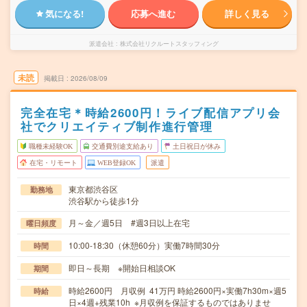
気になる!
応募へ進む
詳しく見る
派遣会社
株式会社リクルートスタッフィング
未読
掲載日
2026/08/09
完全在宅＊時給2600円！ライブ配信アプリ会
社でクリエイティブ制作進行管理
職種未経験OK
交通費別途支給あり
土日祝日が休み
在宅・リモート
WEB登録OK
派遣
東京都渋谷区
勤務地
渋谷駅から徒歩1分
月～金／週5日 #週3日以上在宅
曜日頻度
10:00-18:30（休憩60分）実働7時間30分
時間
即日～長期 ※開始日相談OK
期間
時給2600円 月収例 41万円 時給2600円×実働7h30m×週5
時給
日×4週+残業10h ※月収例を保証するものではありませ