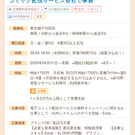
コミック配信サービス会社で事務
交通費別途支給あり
土日祝日が休み
在宅・リモート
WEB登録OK
派遣
東京都千代田区
勤務地
御茶ノ水駅から徒歩9分／神保町駅から徒歩3分
月～金／週5日 #週3日以上在宅
曜日頻度
09:45-18:00（休憩60分）実働7時間15分（残業少なめ！）
時間
2026年09月01日～長期 ※開始日相談OK ※9月～！
期間
時給1750円 月収例 25万円 時給1750円×実働7h15m×週5
時給
日×4週 ※月収例を保証するものではありません。※給与即
受取りサービス利用可（利用条件有）
交通費
1ヶ月3万円を上限として実費支給
電子コミック配信サービスの無料キャンペーンに関するお
仕事内容
仕事として・社内システムへのデータ登録・Exce…
ブランクOK / 英語力不要
応募資格
【必要な業界経験】通信業全般、情報処理業 【必要な
スキル】Excel：VLOOKUP関数、グラフィ…