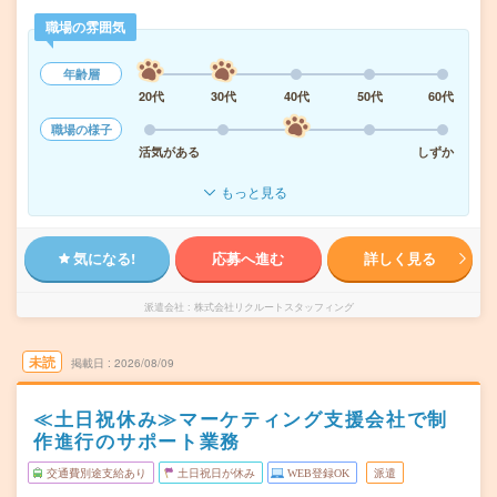
職場の雰囲気
年齢層
20代
30代
40代
50代
60代
職場の様子
活気がある
しずか
もっと見る
気になる!
応募へ進む
詳しく見る
派遣会社
株式会社リクルートスタッフィング
未読
掲載日
2026/08/09
≪土日祝休み≫マーケティング支援会社で制
作進行のサポート業務
交通費別途支給あり
土日祝日が休み
WEB登録OK
派遣