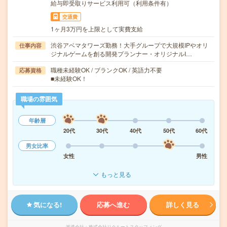
給与即受取りサービス利用可（利用条件有）
交通費
1ヶ月3万円を上限として実費支給
渋谷アベマタワーズ勤務！大手グループで大規模IPやオリ
仕事内容
ジナルゲームを創る開発プランナー・オリジナルI…
職種未経験OK / ブランクOK / 英語力不要
応募資格
■未経験OK！
職場の雰囲気
年齢層
20代
30代
40代
50代
60代
男女比率
女性
男性
もっと見る
気になる!
応募へ進む
詳しく見る
派遣会社
株式会社リクルートスタッフィング