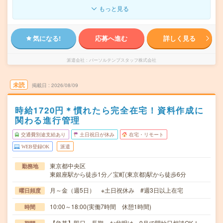
もっと見る
気になる!
応募へ進む
詳しく見る
派遣会社
パーソルテンプスタッフ株式会社
未読
掲載日
2026/08/09
時給1720円＊慣れたら完全在宅！資料作成に
関わる進行管理
交通費別途支給あり
土日祝日が休み
在宅・リモート
WEB登録OK
派遣
東京都中央区
勤務地
東銀座駅から徒歩1分／宝町(東京都)駅から徒歩6分
月～金（週5日） ※土日祝休み #週3日以上在宅
曜日頻度
10:00～18:00(実働7時間 休憩1時間)
時間
【急募】即日～長期 お盆明け～9月で開始日相談OK！