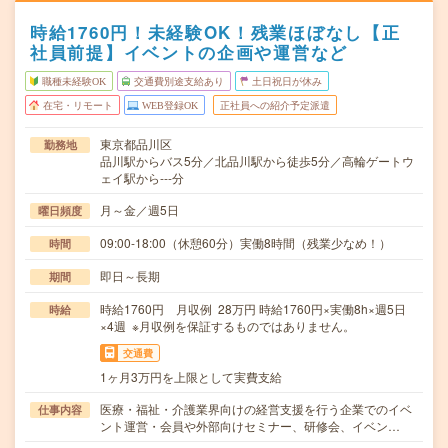
時給1760円！未経験OK！残業ほぼなし【正
社員前提】イベントの企画や運営など
職種未経験OK
交通費別途支給あり
土日祝日が休み
在宅・リモート
WEB登録OK
正社員への紹介予定派遣
東京都品川区
勤務地
品川駅からバス5分／北品川駅から徒歩5分／高輪ゲートウ
ェイ駅から---分
月～金／週5日
曜日頻度
09:00-18:00（休憩60分）実働8時間（残業少なめ！）
時間
即日～長期
期間
時給1760円 月収例 28万円 時給1760円×実働8h×週5日
時給
×4週 ※月収例を保証するものではありません。
交通費
1ヶ月3万円を上限として実費支給
医療・福祉・介護業界向けの経営支援を行う企業でのイベ
仕事内容
ント運営・会員や外部向けセミナー、研修会、イベン…