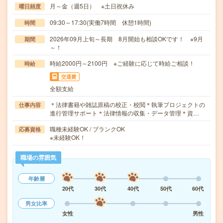
月～金（週5日） ※土日祝休み
曜日頻度
09:30～17:30(実働7時間 休憩1時間)
時間
2026年09月上旬～長期 8月開始も相談OKです！ ※9月
期間
～！
時給2000円～2100円 ※ご経験に応じて時給ご相談！
時給
交通費
全額支給
＊法律書籍や雑誌原稿の校正・校閲＊執筆プロジェクトの
仕事内容
進行管理サポート＊法律情報の収集・データ管理＊資…
職種未経験OK / ブランクOK
応募資格
※未経験OK！
職場の雰囲気
年齢層
20代
30代
40代
50代
60代
男女比率
女性
男性