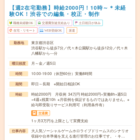
【週2在宅勤務】時給2000円！10時～＊未経
験OK！渋谷での編集・校正・制作
職種未経験OK
交通費別途支給あり
土日祝日が休み
在宅・リモート
WEB登録OK
派遣
東京都渋谷区
勤務地
渋谷駅から徒歩7分／代々木公園駅から徒歩12分／代々木
八幡駅から---分
月～金／週5日
曜日頻度
10:00-19:00（休憩60分）実働8時間
時間
即日～長期 ※開始日相談OK
期間
時給2000円 月収例 34万円 時給2000円×実働8h×週5日
時給
×4週+残業10h ※月収例を保証するものではありません。※
給与即受取りサービス利用可（利用条件有）
交通費
1ヶ月3万円を上限として実費支給
大人気ソーシャルゲームホロライブドリームスのシナリオ
仕事内容
収録や台本準備を支える進行管理のお仕事です。・キ…