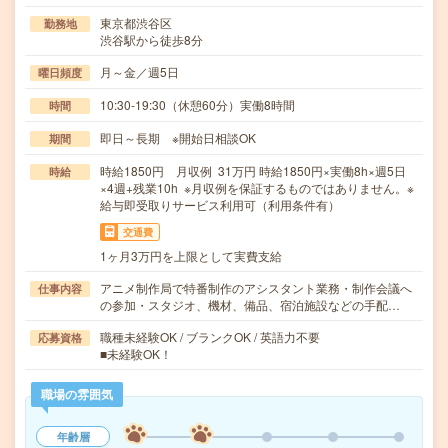
東京都渋谷区
勤務地
渋谷駅から徒歩8分
月～金／週5日
曜日頻度
10:30-19:30（休憩60分）実働8時間
時間
即日～長期 ※開始日相談OK
期間
時給1850円 月収例 31万円 時給1850円×実働8h×週5日
時給
×4週+残業10h ※月収例を保証するものではありません。※
給与即受取りサービス利用可（利用条件有）
交通費
1ヶ月3万円を上限として実費支給
アニメ制作局で特番制作のアシスタント業務・制作会議へ
仕事内容
の参加・スタジオ、機材、備品、宿泊施設などの手配…
職種未経験OK / ブランクOK / 英語力不要
応募資格
■未経験OK！
職場の雰囲気
年齢層