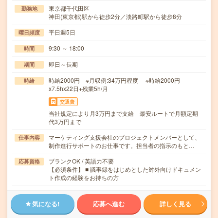
東京都千代田区
勤務地
神田(東京都)駅から徒歩2分／淡路町駅から徒歩8分
平日週5日
曜日頻度
9:30 ～ 18:00
時間
即日～長期
期間
時給2000円 ※月収例:34万円程度 ※時給2000円
時給
x7.5hx22日+残業5h/月
交通費
当社規定により月3万円まで支給 最安ルートで月額定期
代3万円まで
マーケティング支援会社のプロジェクトメンバーとして、
仕事内容
制作進行サポートのお仕事です。担当者の指示のもと…
ブランクOK / 英語力不要
応募資格
【必須条件】 ■ 議事録をはじめとした対外向けドキュメン
ト作成の経験をお持ちの方
気になる!
応募へ進む
詳しく見る