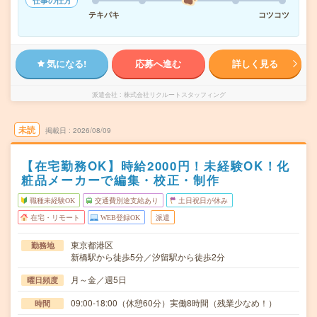
仕事の仕方
テキパキ
コツコツ
気になる!
応募へ進む
詳しく見る
派遣会社
株式会社リクルートスタッフィング
未読
掲載日
2026/08/09
【在宅勤務OK】時給2000円！未経験OK！化
粧品メーカーで編集・校正・制作
職種未経験OK
交通費別途支給あり
土日祝日が休み
在宅・リモート
WEB登録OK
派遣
東京都港区
勤務地
新橋駅から徒歩5分／汐留駅から徒歩2分
月～金／週5日
曜日頻度
09:00-18:00（休憩60分）実働8時間（残業少なめ！）
時間