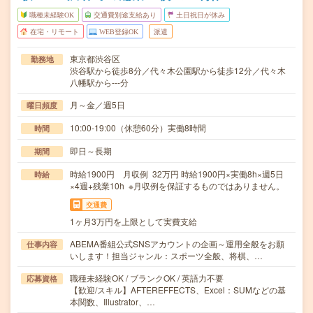
職種未経験OK
交通費別途支給あり
土日祝日が休み
在宅・リモート
WEB登録OK
派遣
東京都渋谷区
勤務地
渋谷駅から徒歩8分／代々木公園駅から徒歩12分／代々木
八幡駅から---分
月～金／週5日
曜日頻度
10:00-19:00（休憩60分）実働8時間
時間
即日～長期
期間
時給1900円 月収例 32万円 時給1900円×実働8h×週5日
時給
×4週+残業10h ※月収例を保証するものではありません。
交通費
1ヶ月3万円を上限として実費支給
ABEMA番組公式SNSアカウントの企画～運用全般をお願
仕事内容
いします！担当ジャンル：スポーツ全般、将棋、…
職種未経験OK / ブランクOK / 英語力不要
応募資格
【歓迎/スキル】AFTEREFFECTS、Excel：SUMなどの基
本関数、Illustrator、…