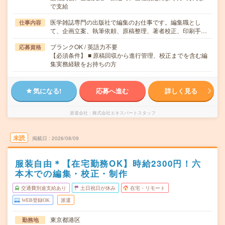
で支給
医学雑誌専門の出版社で編集のお仕事です。編集職とし
仕事内容
て、企画立案、執筆依頼、原稿整理、著者校正、印刷手…
ブランクOK / 英語力不要
応募資格
【必須条件】 ■ 原稿回収から進行管理、校正までを含む編
集実務経験をお持ちの方
気になる!
応募へ進む
詳しく見る
派遣会社
株式会社エキスパートスタッフ
未読
掲載日
2026/08/09
服装自由＊【在宅勤務OK】時給2300円！六
本木での編集・校正・制作
交通費別途支給あり
土日祝日が休み
在宅・リモート
WEB登録OK
派遣
東京都港区
勤務地