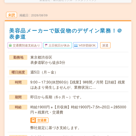
未読
掲載日
2026/08/09
美容品メーカーで販促物のデザイン業務！＠
表参道
交通費別途支給あり
土日祝日が休み
WEB登録OK
派遣
東京都渋谷区
勤務地
表参道駅から徒歩3分
週5日（月～金）
曜日頻度
9:00～17:30(休憩60分)【残業】9時間／月間【詳細】残業
時間
はあまり発生しませんが、業務状況に…
即日から長期（6ヶ月～）です。
期間
時給1900円 ※【月収例】時給1900円×7.5h×20日＝285000
時給
円＋残業代・交通費
交通費
弊社規定に基づき支給します。