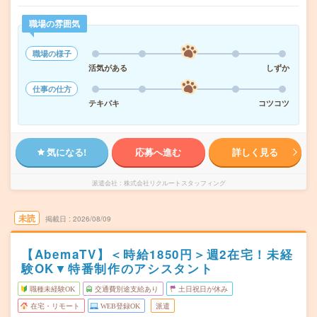
職場の雰囲気
職場の様子
活気がある
しずか
仕事の仕方
テキパキ
コツコツ
気になる!
応募へ進む
詳しく見る
派遣会社
株式会社リクルートスタッフィング
未読
掲載日
2026/08/09
【AbemaTV】＜時給1850円＞週2在宅！未経
験OK▼特番制作のアシスタント
職種未経験OK
交通費別途支給あり
土日祝日が休み
在宅・リモート
WEB登録OK
派遣