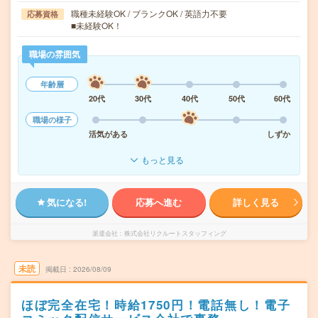
職種未経験OK / ブランクOK / 英語力不要
応募資格
■未経験OK！
職場の雰囲気
年齢層
20代
30代
40代
50代
60代
職場の様子
活気がある
しずか
もっと見る
気になる!
応募へ進む
詳しく見る
派遣会社
株式会社リクルートスタッフィング
未読
掲載日
2026/08/09
ほぼ完全在宅！時給1750円！電話無し！電子