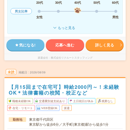
20代
30代
40代
50代
60代
男女比率
女性
男性
もっと見る
気になる!
応募へ進む
詳しく見る
派遣会社
株式会社リクルートスタッフィング
未読
掲載日
2026/08/09
【月15回まで在宅可】時給2000円～！未経験
OK＊法律書籍の校閲・校正など
職種未経験OK
交通費別途支給あり
土日祝日が休み
残業なし
在宅・リモート
WEB登録OK
派遣
東京都千代田区
勤務地
東京駅から徒歩6分／大手町(東京都)駅から徒歩1分