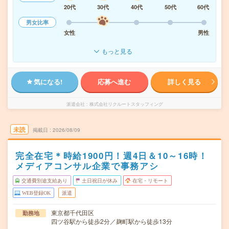
20代
30代
40代
50代
60代
男女比率
女性
男性
もっと見る
気になる!
応募へ進む
詳しく見る
派遣会社
株式会社リクルートスタッフィング
未読
掲載日
2026/08/09
完全在宅＊時給1900円！週4日＆10～16時！
メディアコンサル企業で事務アシ
交通費別途支給あり
土日祝日が休み
在宅・リモート
WEB登録OK
派遣
東京都千代田区
勤務地
四ツ谷駅から徒歩2分／麹町駅から徒歩13分