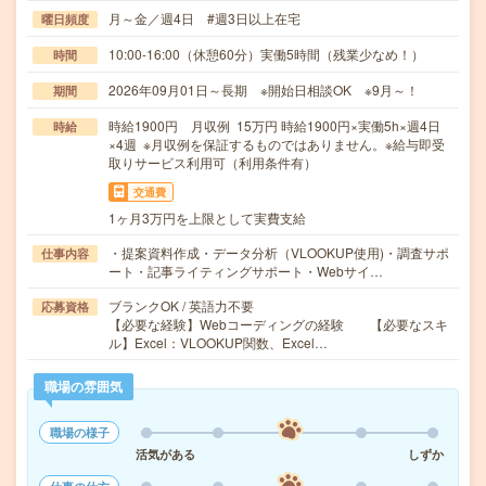
月～金／週4日 #週3日以上在宅
曜日頻度
10:00-16:00（休憩60分）実働5時間（残業少なめ！）
時間
2026年09月01日～長期 ※開始日相談OK ※9月～！
期間
時給1900円 月収例 15万円 時給1900円×実働5h×週4日
時給
×4週 ※月収例を保証するものではありません。※給与即受
取りサービス利用可（利用条件有）
交通費
1ヶ月3万円を上限として実費支給
・提案資料作成・データ分析（VLOOKUP使用)・調査サポ
仕事内容
ート・記事ライティングサポート・Webサイ…
ブランクOK / 英語力不要
応募資格
【必要な経験】Webコーディングの経験 【必要なスキ
ル】Excel：VLOOKUP関数、Excel…
職場の雰囲気
職場の様子
活気がある
しずか