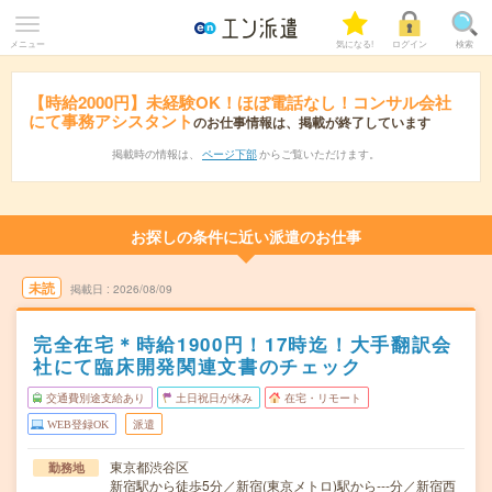
メニュー
気になる!
ログイン
検索
【時給2000円】未経験OK！ほぼ電話なし！コンサル会社
にて事務アシスタント
のお仕事情報は、掲載が終了しています
掲載時の情報は、
ページ下部
からご覧いただけます。
お探しの条件に近い派遣のお仕事
未読
掲載日
2026/08/09
完全在宅＊時給1900円！17時迄！大手翻訳会
社にて臨床開発関連文書のチェック
交通費別途支給あり
土日祝日が休み
在宅・リモート
WEB登録OK
派遣
東京都渋谷区
勤務地
新宿駅から徒歩5分／新宿(東京メトロ)駅から---分／新宿西