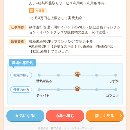
ん。※給与即受取りサービス利用可（利用条件有）
交通費
1ヶ月3万円を上限として実費支給
制作進行管理・周年イベントのWEB・販促企画ディレクシ
仕事内容
ョン・イベントグッズや販促物の企画・制作管理・…
職種未経験OK / ブランクOK / 英語力不要
応募資格
■未経験OK！【必要なスキル】Illustrator、PhotoShop
【歓迎/経験】プロジェク…
職場の雰囲気
職場の様子
活気がある
しずか
仕事の仕方
テキパキ
コツコツ
気になる!
応募へ進む
詳しく見る
派遣会社
株式会社リクルートスタッフィング