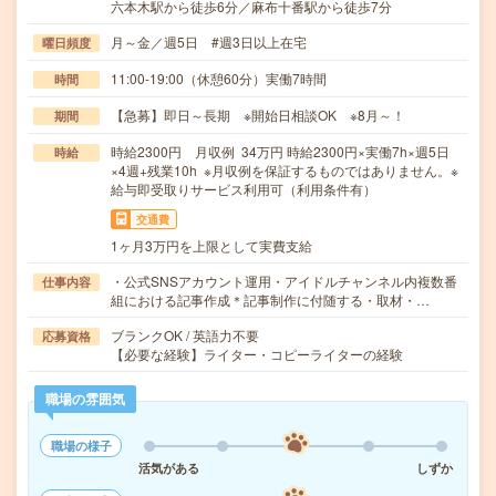
六本木駅から徒歩6分／麻布十番駅から徒歩7分
月～金／週5日 #週3日以上在宅
曜日頻度
11:00-19:00（休憩60分）実働7時間
時間
【急募】即日～長期 ※開始日相談OK ※8月～！
期間
時給2300円 月収例 34万円 時給2300円×実働7h×週5日
時給
×4週+残業10h ※月収例を保証するものではありません。※
給与即受取りサービス利用可（利用条件有）
交通費
1ヶ月3万円を上限として実費支給
・公式SNSアカウント運用・アイドルチャンネル内複数番
仕事内容
組における記事作成＊記事制作に付随する・取材・…
ブランクOK / 英語力不要
応募資格
【必要な経験】ライター・コピーライターの経験
職場の雰囲気
職場の様子
活気がある
しずか