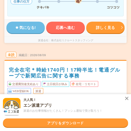
仕事の仕方
テキパキ
コツコツ
気になる!
応募へ進む
詳しく見る
派遣会社
株式会社リクルートスタッフィング
未読
掲載日
2026/08/09
完全在宅＊時給1740円！17時半迄！電通グル
ープで新聞広告に関する事務
交通費別途支給あり
土日祝日が休み
在宅・リモート
WEB登録OK
派遣
大人気！
東京都港区
勤務地
エン派遣アプリ
新橋駅から徒歩4分／汐留駅から徒歩1分
派遣のお仕事情報がたくさん！プッシュ通知で受け取ろう！
月～金／週5日 #週3日以上在宅
曜日頻度
アプリをダウンロード
09:30-17:30（休憩60分）実働7時間（残業少なめ！）
時間