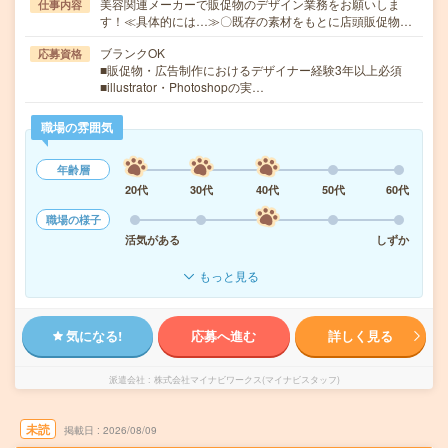
美容関連メーカーで販促物のデザイン業務をお願いしま
仕事内容
す！≪具体的には…≫〇既存の素材をもとに店頭販促物…
ブランクOK
応募資格
■販促物・広告制作におけるデザイナー経験3年以上必須
■illustrator・Photoshopの実…
職場の雰囲気
年齢層
20代
30代
40代
50代
60代
職場の様子
活気がある
しずか
もっと見る
気になる!
応募へ進む
詳しく見る
派遣会社
株式会社マイナビワークス(マイナビスタッフ)
未読
掲載日
2026/08/09