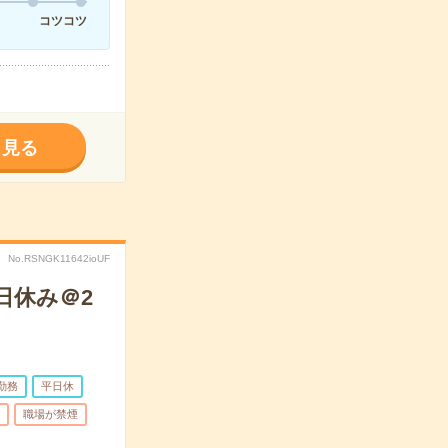
コツコツ
く見る
No.RSNGK11642ioUF
日休み＠2
勤務
平日休
職場が禁煙