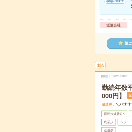
職場の様子
派遣会社
気
未読
掲載日
2026/08/06
勤続年数
000円】
派
＼バナナ
派遣先
職種未経験OK
残業少
シフト
派遣多