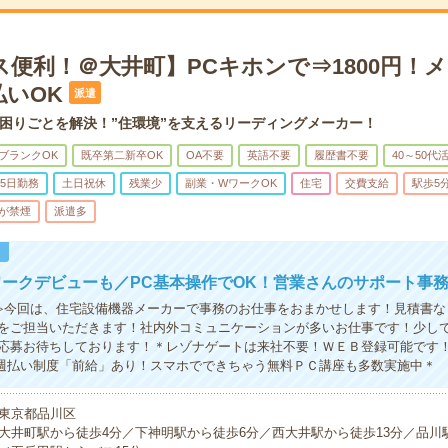
ス便利！＠大井町】PCキホンで⇒1800円！
払いOK
派遣
困りごとを解決！”住環境”を支えるリーディングメーカー！
ブランクOK
既卒第二新卒OK
OA不要
英語不要
履歴書不要
40～50代
5日勤務
土日祝休
残業少
副業・WワークOK
住宅
交費支給
駅歩5
が禁煙
派遣多
！
ークデビューも／PC基本操作でOK！営業さんのサポート事
≫今回は、住宅設備機器メーカーで事務のお仕事をおまかせします！見積書な
をご担当いただきます！社内外コミュニケーションが多いお仕事です！少し
応募お待ちしております！＊レゾナゲートは来社不要！ＷＥＢ登録可能です
＆週払い制度「前給」あり！スマホでできちゃう無料ＰＣ講座も多数実施中＊
東京都品川区
大井町駅から徒歩4分／下神明駅から徒歩6分／西大井駅から徒歩13分／品川