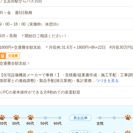
／五反田駅からバス15分
月～金 週5日勤務
9：00～18：00（実働8h、休憩1h）
9月～長期 ＊開始日ご相談ください！
1800円+交通費全額支給 ＊月収例:31.6万＝1800円×8h×22日 #月収30万円
交通費
交通費全額支給！
【住宅設備機器メーカーで事務！】・見積書/提案書作成・施工手配・工事調
係部署との連絡調整)・製品手配(発注業務)・集計業務…
つづきを見る
☆PCの基本操作ができる方#初めての派遣歓迎
男女比率
20代
30代
40代
50代
60代
女性