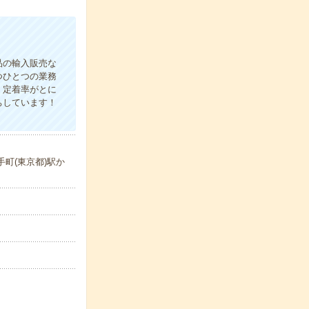
品の輸入販売な
つひとつの業務
！定着率がとに
ちしています！
町(東京都)駅か