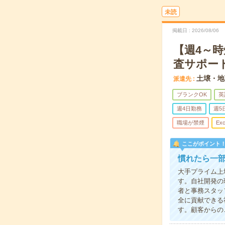
未読
掲載日
2026/08/06
【週4～時
査サポー
土壌・地
派遣先
ブランクOK
英
週4日勤務
週5
職場が禁煙
Exc
ここがポイント
慣れたら一
大手プライム上
す。自社開発の
者と事務スタッ
全に貢献できる
す。顧客からの