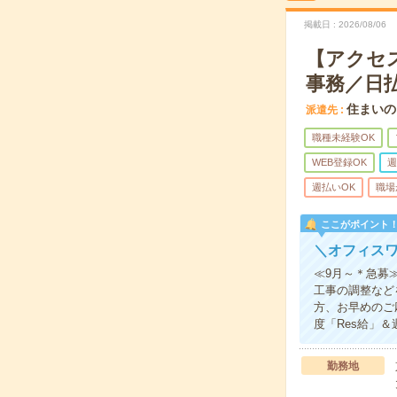
掲載日
2026/08/06
【アクセ
事務／日
住まいの
派遣先
職種未経験OK
WEB登録OK
週
週払いOK
職場
ここがポイント
＼オフィスワ
≪9月～＊急募
工事の調整など
方、お早めのご
度「Res給」
勤務地