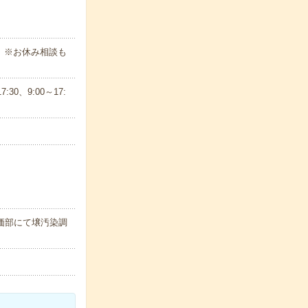
。※お休み相談も
30、9:00～17:
評価部にて壌汚染調