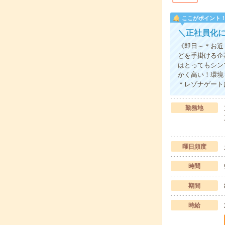
ここがポイント
＼正社員化
《即日～＊お近
どを手掛ける企
はとってもシン
かく高い！環境
＊レゾナゲート
勤務地
曜日頻度
時間
期間
時給