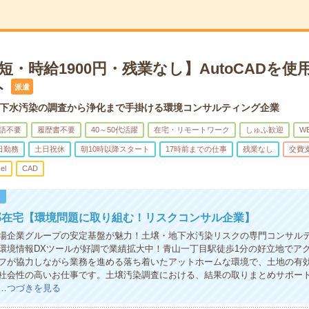
短・時給1900円・残業なし】AutoCADを使
ト
派遣
下水汚染の調査から浄化まで手掛ける環境コンサルティング企業
語不要
履歴書不要
40～50代活躍
在宅・リモートワーク
しゅふ歓迎
W
日勤務
土日祝休
朝10時以降スタート
17時前までの仕事
残業なし
交費
el
CAD
！
部在宅【環境問題に取り組む！リスクコンサル企業】
場企業グループの安定基盤が魅力！土壌・地下水汚染リスクの専門コンサル
環境情報DXツールが好調で業績拡大中！青山一丁目駅徒歩1分の好立地でア
フが協力しながら業務を進める落ち着いたアットホームな環境で、土地の有
社会性の高いお仕事です。土壌汚染調査における、結果の取りまとめサポー
…
つづきを見る