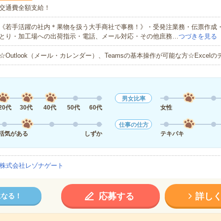
交通費全額支給！
《若手活躍の社内＊果物を扱う大手商社で事務！》・受発注業務・伝票作成
とり・加工場への出荷指示・電話、メール対応・その他庶務…
つづきを見る
☆Outlook（メール・カレンダー）、Teamsの基本操作が可能な方☆Excel
男女比率
20代
30代
40代
50代
60代
女性
仕事の仕方
活気がある
しずか
テキパキ
株式会社レゾナゲート
応募する
詳し
になる！