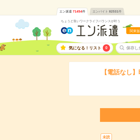
エン派遣
71454
件
エンバイト
82531
件
ちょうど良いワークライフバランスが叶う
関東版
気になる！リスト
0
保存し
【電話なし】
未読