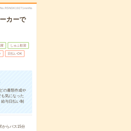
No.RSNGK19271mmNs
メーカーで
活躍
しゅふ歓迎
分
日払いOK
務
どの書類作成や
でも気になった
！給与日払い制
駅からバス15分