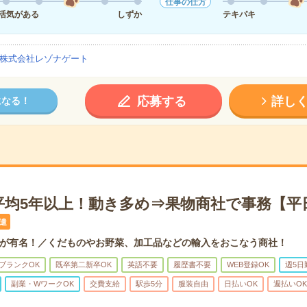
仕事の仕方
活気がある
しずか
テキパキ
株式会社レゾナゲート
応募する
詳し
になる！
平均5年以上！動き多め⇒果物商社で事務【平
遣
が有名！／くだものやお野菜、加工品などの輸入をおこなう商社！
ブランクOK
既卒第二新卒OK
英語不要
履歴書不要
WEB登録OK
週5日
副業・WワークOK
交費支給
駅歩5分
服装自由
日払いOK
週払いOK