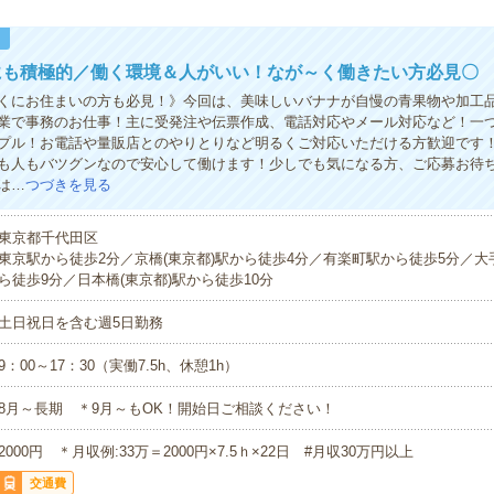
！
にも積極的／働く環境＆人がいい！なが～く働きたい方必見〇
くにお住まいの方も必見！》今回は、美味しいバナナが自慢の青果物や加工
業で事務のお仕事！主に受発注や伝票作成、電話対応やメール対応など！一
プル！お電話や量販店とのやりとりなど明るくご対応いただける方歓迎です
も人もバツグンなので安心して働けます！少しでも気になる方、ご応募お待
は…
つづきを見る
東京都千代田区
東京駅から徒歩2分／京橋(東京都)駅から徒歩4分／有楽町駅から徒歩5分／大手
ら徒歩9分／日本橋(東京都)駅から徒歩10分
土日祝日を含む週5日勤務
9：00～17：30（実働7.5h、休憩1h）
8月～長期 ＊9月～もOK！開始日ご相談ください！
2000円 ＊月収例:33万＝2000円×7.5ｈ×22日 #月収30万円以上
交通費