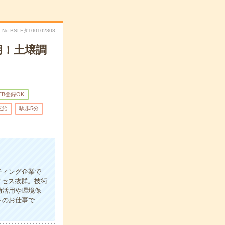
No.BSLFタ100102808
用！土壌調
EB登録OK
支給
駅歩5分
ティング企業で
クセス抜群。技術
効活用や環境保
トのお仕事で