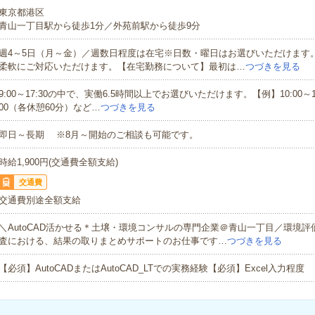
東京都港区
青山一丁目駅から徒歩1分／外苑前駅から徒歩9分
週4～5日（月～金）／週数日程度は在宅※日数・曜日はお選びいただけます
柔軟にご対応いただけます。【在宅勤務について】最初は…
つづきを見る
9:00～17:30の中で、実働6.5時間以上でお選びいただけます。【例】10:00～17:
00（各休憩60分）など…
つづきを見る
即日～長期 ※8月～開始のご相談も可能です。
時給1,900円(交通費全額支給)
交通費
交通費別途全額支給
＼AutoCAD活かせる＊土壌・環境コンサルの専門企業＠青山一丁目／環境
査における、結果の取りまとめサポートのお仕事です…
つづきを見る
【必須】AutoCADまたはAutoCAD_LTでの実務経験【必須】Excel入力程度