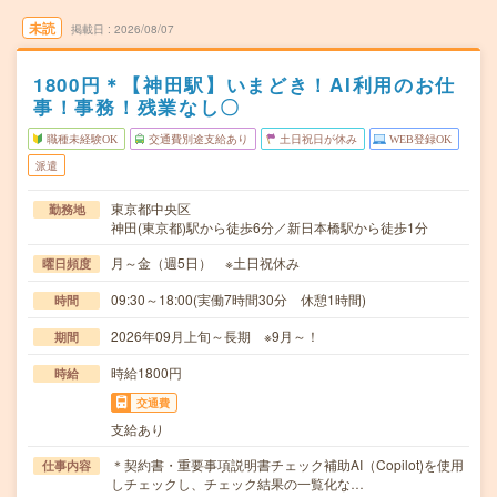
未読
掲載日
2026/08/07
1800円＊【神田駅】いまどき！AI利用のお仕
事！事務！残業なし〇
職種未経験OK
交通費別途支給あり
土日祝日が休み
WEB登録OK
派遣
東京都中央区
勤務地
神田(東京都)駅から徒歩6分／新日本橋駅から徒歩1分
月～金（週5日） ※土日祝休み
曜日頻度
09:30～18:00(実働7時間30分 休憩1時間)
時間
2026年09月上旬～長期 ※9月～！
期間
時給1800円
時給
交通費
支給あり
＊契約書・重要事項説明書チェック補助AI（Copilot)を使用
仕事内容
しチェックし、チェック結果の一覧化な…