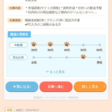
＊市場調査(サイトの閲覧)＊資料作成＊社外への配送手配
仕事内容
＊社内向けの商品撮影など都内のゲームセンターへ…
職種未経験OK / ブランクOK / 英語力不要
応募資格
●PC入力のご経験がある方
職場の雰囲気
年齢層
20代
30代
40代
50代
60代
男女比率
女性
男性
もっと見る
気になる!
応募へ進む
詳しく見る
派遣会社
パーソルテンプスタッフ株式会社
未読
掲載日
2026/08/07