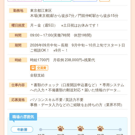
東京都江東区
勤務地
木場(東京都)駅から徒歩7分／門前仲町駅から徒歩15分
月～金（週5日） ※土日祝はお休みです！
曜日頻度
09:00～17:00(実働7時間 休憩1時間)
時間
2026年09月中旬～長期 9月中旬～10月上旬でスタート日
期間
ご相談OK！ ※9月～！
時給1700円 月収例 238,000円+残業代
時給
交通費
全額支給
＊書類のチェック（口座開設申込書など）＊専用システム
仕事内容
への入力＊不備書類の郵送対応＊届いた情報のデータ…
パソコンスキル不要 / 英語力不要
応募資格
事務・データ入力などのご経験をお持ちの方（業界不問）
職場の雰囲気
年齢層