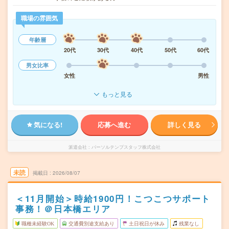
職場の雰囲気
年齢層
20代
30代
40代
50代
60代
男女比率
女性
男性
もっと見る
気になる!
応募へ進む
詳しく見る
派遣会社
パーソルテンプスタッフ株式会社
未読
掲載日
2026/08/07
＜11月開始＞時給1900円！こつこつサポート
事務！＠日本橋エリア
職種未経験OK
交通費別途支給あり
土日祝日が休み
残業なし