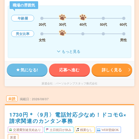
職場の雰囲気
年齢層
20代
30代
40代
50代
60代
男女比率
女性
男性
もっと見る
気になる!
応募へ進む
詳しく見る
派遣会社
パーソルテンプスタッフ株式会社
未読
掲載日
2026/08/07
1730円＊〈9月〉電話対応少なめ！ドコモG×
請求関連のカンタン事務
交通費別途支給あり
土日祝日が休み
残業なし
WEB登録OK
派遣