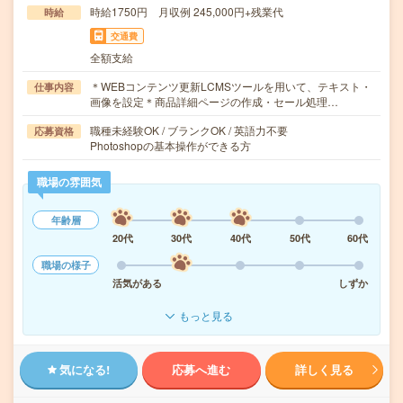
時給1750円 月収例 245,000円+残業代
時給
交通費
全額支給
＊WEBコンテンツ更新LCMSツールを用いて、テキスト・
仕事内容
画像を設定＊商品詳細ページの作成・セール処理…
職種未経験OK / ブランクOK / 英語力不要
応募資格
Photoshopの基本操作ができる方
職場の雰囲気
年齢層
20代
30代
40代
50代
60代
職場の様子
活気がある
しずか
もっと見る
気になる!
応募へ進む
詳しく見る