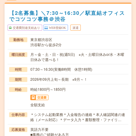
【2名募集】＼7:30～16:30／駅直結オフィス
でコツコツ事務＠渋谷
交通費別途支給あり
WEB登録OK
派遣
東京都渋谷区
勤務地
渋谷駅から徒歩2分
月～金・土・日・祝(週5日) ※火・土曜日休みor水・木曜
曜日頻度
日休みで選べる！
07:30～16:30(実働8時間 休憩1時間)
時間
2026年09月上旬～長期 ※9月～！
期間
時給1800円～1850円
時給
交通費
全額支給
＊システム起動業務＊入金報告の連絡＊本人確認関連の連
仕事内容
絡（メール対応）＊データ入力＊書類整理・ファイリ…
英語力不要
応募資格
■事務のご経験がある方