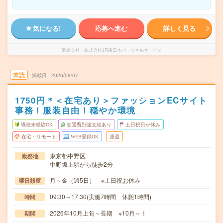
気になる!
応募へ進む
詳しく見る
派遣会社
株式会社JR東日本パーソネルサービス
未読
掲載日
2026/08/07
1750円＊＜在宅あり＞ファッションECサイト
事務！服装自由！穏やか環境
職種未経験OK
交通費別途支給あり
土日祝日が休み
在宅・リモート
WEB登録OK
派遣
東京都中野区
勤務地
中野坂上駅から徒歩2分
月～金（週5日） ※土日祝お休み
曜日頻度
09:30～17:30(実働7時間 休憩1時間)
時間
2026年10月上旬～長期 ※10月～！
期間