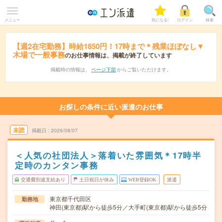
メニュー
気になる!
ログイン
検索
【週2在宅勤務】時給1850円！17時まで＊残業ほぼなし▼
木場で一般事務
のお仕事情報は、掲載が終了しています
掲載時の情報は、
ページ下部
からご覧いただけます。
お探しの条件に近い派遣のお仕事
未読
掲載日
2026/08/07
＜人気の社団法人＞落着いた雰囲気＊17時半
定時のカンタン事務
交通費別途支給あり
土日祝日が休み
WEB登録OK
派遣
東京都千代田区
勤務地
神田(東京都)駅から徒歩5分／大手町(東京都)駅から徒歩5分