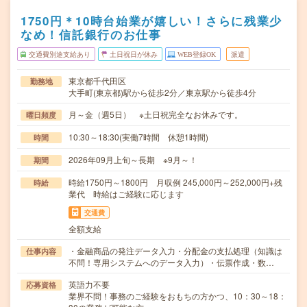
1750円＊10時台始業が嬉しい！さらに残業少
なめ！信託銀行のお仕事
交通費別途支給あり
土日祝日が休み
WEB登録OK
派遣
東京都千代田区
勤務地
大手町(東京都)駅から徒歩2分／東京駅から徒歩4分
月～金（週5日） ※土日祝完全なお休みです。
曜日頻度
10:30～18:30(実働7時間 休憩1時間)
時間
2026年09月上旬～長期 ※9月～！
期間
時給1750円～1800円 月収例 245,000円～252,000円+残
時給
業代 時給はご経験に応じます
交通費
全額支給
・金融商品の発注データ入力・分配金の支払処理（知識は
仕事内容
不問！専用システムへのデータ入力）・伝票作成・数…
英語力不要
応募資格
業界不問！事務のご経験をおもちの方かつ、10：30～18：