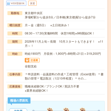
WEB登録OK
派遣
東京都中央区
勤務地
茅場町駅から徒歩3分／日本橋(東京都)駅から徒歩7分
月～金（週5日） ※土日祝休み！
曜日頻度
08:30～17:30(実働8時間 休憩1時間)※9時開始OK！
時間
2026年11月上旬～長期 10月スタートもできます！ ※11
期間
月～！
時給1900円 月収例：1,900円×8時間×21日＝319,200円
時給
交通費
全額支給
＊申請資料・会議資料の作成＊工程管理（Excel使用）＊書
仕事内容
類の管理＊電話取次（1日10件程度）＊その…
職種未経験OK / ブランクOK / 英語力不要
応募資格
※業界未経験OK！
職場の雰囲気
年齢層