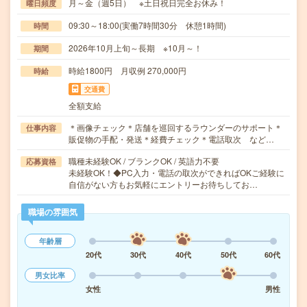
月～金（週5日） ※土日祝日完全お休み！
曜日頻度
09:30～18:00(実働7時間30分 休憩1時間)
時間
2026年10月上旬～長期 ※10月～！
期間
時給1800円 月収例 270,000円
時給
交通費
全額支給
＊画像チェック＊店舗を巡回するラウンダーのサポート＊
仕事内容
販促物の手配・発送＊経費チェック＊電話取次 など…
職種未経験OK / ブランクOK / 英語力不要
応募資格
未経験OK！◆PC入力・電話の取次ができればOKご経験に
自信がない方もお気軽にエントリーお待ちしてお…
職場の雰囲気
年齢層
20代
30代
40代
50代
60代
男女比率
女性
男性