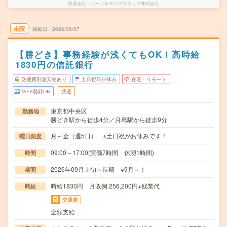
派遣会社
パーソルテンプスタッフ株式会社
未読
掲載日
2026/08/07
【勝どき】事務経験が浅くてもOK！高時給
1830円の信託銀行
交通費別途支給あり
土日祝日が休み
在宅・リモート
WEB登録OK
派遣
東京都中央区
勤務地
勝どき駅から徒歩4分／月島駅から徒歩9分
月～金（週5日） ※土日祝がお休みです！
曜日頻度
09:00～17:00(実働7時間 休憩1時間)
時間
2026年09月上旬～長期 ※9月～！
期間
時給1830円 月収例 256,200円+残業代
時給
交通費
全額支給