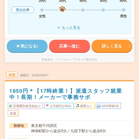
20代
30代
40代
50代
60代
男女比率
女性
男性
もっと見る
気になる!
応募へ進む
詳しく見る
派遣会社
パーソルテンプスタッフ株式会社
未読
掲載日
2026/08/07
1850円＊【17時終業！】派遣スタッフ就業
中！長期！メーカーで事務サポ
交通費別途支給あり
土日祝日が休み
残業なし
WEB登録OK
派遣
東京都千代田区
勤務地
神保町駅から徒歩2分／九段下駅から徒歩6分