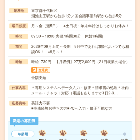
東京都千代田区
勤務地
溜池山王駅から徒歩1分／国会議事堂前駅から徒歩5分
月～金（週5日） ※土日祝・年末年始はしっかりお休み！
曜日頻度
09:30～18:00(実働7時間30分 休憩1時間)
時間
2026年09月上旬～長期 9月中であれば開始はいつでも相
期間
談OK！ ※9月～！
時給1730円 【月収例】27万2,000円（21日就業の場合）
時給
交通費
全額支給
＊専用システムへデータ入力・修正＊請求書の処理＊社内
仕事内容
メール・チャット対応（電話もありますが1日2-3…
英語力不要
応募資格
■事務経験お持ちの方■PCへ入力・修正可能な方
職場の雰囲気
年齢層