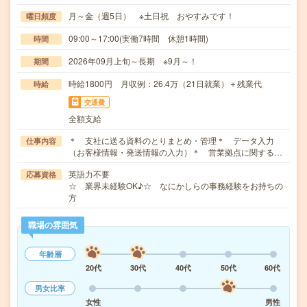
月～金（週5日） ※土日祝 おやすみです！
曜日頻度
09:00～17:00(実働7時間 休憩1時間)
時間
2026年09月上旬～長期 ※9月～！
期間
時給1800円 月収例：26.4万（21日就業）＋残業代
時給
交通費
全額支給
＊ 支社に送る資料のとりまとめ・管理＊ データ入力
仕事内容
（お客様情報・発送情報の入力）＊ 営業拠点に関する…
英語力不要
応募資格
☆ 業界未経験OK♪☆ なにかしらの事務経験をお持ちの
方
職場の雰囲気
年齢層
20代
30代
40代
50代
60代
男女比率
女性
男性