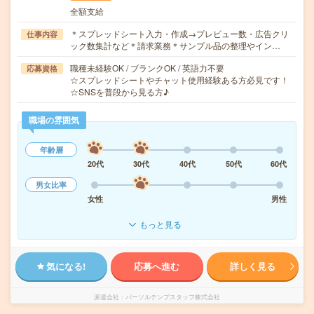
全額支給
＊スプレッドシート入力・作成→プレビュー数・広告クリ
仕事内容
ック数集計など＊請求業務＊サンプル品の整理やイン…
職種未経験OK / ブランクOK / 英語力不要
応募資格
☆スプレッドシートやチャット使用経験ある方必見です！
☆SNSを普段から見る方♪
職場の雰囲気
年齢層
20代
30代
40代
50代
60代
男女比率
女性
男性
もっと見る
気になる!
応募へ進む
詳しく見る
派遣会社
パーソルテンプスタッフ株式会社