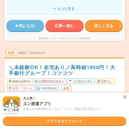
もっと見る
気になる!
応募へ進む
詳しく見る
派遣会社
パーソルテンプスタッフ株式会社
未読
掲載日
2026/08/07
＼未経験OK！在宅あり／高時給1950円！大
手銀行グループ！コツコツ
職種未経験OK
交通費別途支給あり
土日祝日が休み
残業なし
在宅・リモート
WEB登録OK
派遣
大人気！
東京都品川区
勤務地
エン派遣アプリ
五反田駅から徒歩8分／大崎広小路駅から徒歩2分
派遣のお仕事情報がたくさん！プッシュ通知で受け取ろう！
月～金（週5日） ※☆土日祝休み
曜日頻度
アプリをダウンロード
10:00～19:00(実働8時間 休憩1時間)
時間