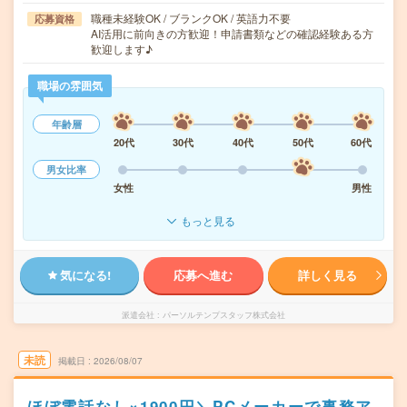
職種未経験OK / ブランクOK / 英語力不要
応募資格
AI活用に前向きの方歓迎！申請書類などの確認経験ある方
歓迎します♪
職場の雰囲気
年齢層
20代
30代
40代
50代
60代
男女比率
女性
男性
もっと見る
気になる!
応募へ進む
詳しく見る
派遣会社
パーソルテンプスタッフ株式会社
未読
掲載日
2026/08/07
ほぼ電話なし×1900円＼PCメーカーで事務ア