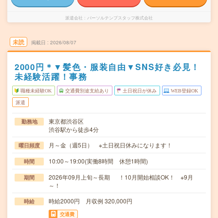
派遣会社
パーソルテンプスタッフ株式会社
未読
掲載日
2026/08/07
2000円＊▼髪色・服装自由▼SNS好き必見！
未経験活躍！事務
職種未経験OK
交通費別途支給あり
土日祝日が休み
WEB登録OK
派遣
東京都渋谷区
勤務地
渋谷駅から徒歩4分
月～金（週5日） ※土日祝日休みになります！
曜日頻度
10:00～19:00(実働8時間 休憩1時間)
時間
2026年09月上旬～長期 ！10月開始相談OK！ ※9月
期間
～！
時給2000円 月収例 320,000円
時給
交通費