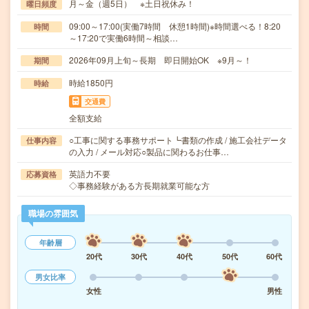
月～金（週5日） ※土日祝休み！
曜日頻度
09:00～17:00(実働7時間 休憩1時間)※時間選べる！8:20
時間
～17:20で実働6時間～相談…
2026年09月上旬～長期 即日開始OK ※9月～！
期間
時給1850円
時給
交通費
全額支給
○工事に関する事務サポート┗書類の作成 / 施工会社データ
仕事内容
の入力 / メール対応○製品に関わるお仕事…
英語力不要
応募資格
◇事務経験がある方長期就業可能な方
職場の雰囲気
年齢層
20代
30代
40代
50代
60代
男女比率
女性
男性