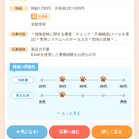
時給1700円 月収例 221,000円
時給
交通費
全額支給
＊保険資格に関する審査・チェック・不備確認(メール＆電
仕事内容
話)＊専用システムへのデータ入力＊部内の庶務＊…
英語力不要
応募資格
Excelを使用した事務経験をお持ちの方
職場の雰囲気
年齢層
20代
30代
40代
50代
60代
男女比率
女性
男性
もっと見る
気になる!
応募へ進む
詳しく見る