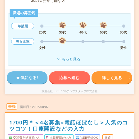
30の業務が可能な方
職場の雰囲気
年齢層
20代
30代
40代
50代
60代
男女比率
女性
男性
もっと見る
気になる!
応募へ進む
詳しく見る
派遣会社
パーソルテンプスタッフ株式会社
未読
掲載日
2026/08/07
1700円＊＜4名募集×電話ほぼなし＞人気のコ
ツコツ！口座開設などの入力
交通費別途支給あり
土日祝日が休み
WEB登録OK
派遣