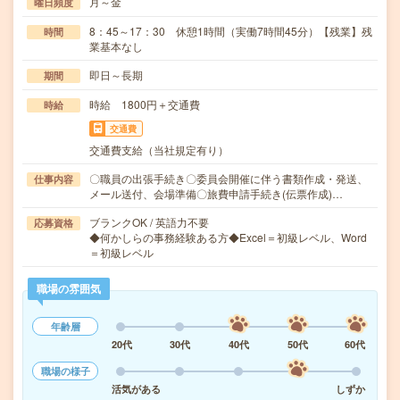
月～金
曜日頻度
8：45～17：30 休憩1時間（実働7時間45分）【残業】残
時間
業基本なし
即日～長期
期間
時給 1800円＋交通費
時給
交通費
交通費支給（当社規定有り）
〇職員の出張手続き〇委員会開催に伴う書類作成・発送、
仕事内容
メール送付、会場準備〇旅費申請手続き(伝票作成)…
ブランクOK / 英語力不要
応募資格
◆何かしらの事務経験ある方◆Excel＝初級レベル、Word
＝初級レベル
職場の雰囲気
年齢層
20代
30代
40代
50代
60代
職場の様子
活気がある
しずか