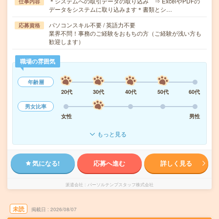
＊システムへの取引データの取り込み ⇒ ExcelやPDFの
仕事内容
データをシステムに取り込みます＊書類とシ…
パソコンスキル不要 / 英語力不要
応募資格
業界不問！事務のご経験をおもちの方（ご経験が浅い方も
歓迎します）
職場の雰囲気
年齢層
20代
30代
40代
50代
60代
男女比率
女性
男性
もっと見る
気になる!
応募へ進む
詳しく見る
派遣会社
パーソルテンプスタッフ株式会社
未読
掲載日
2026/08/07