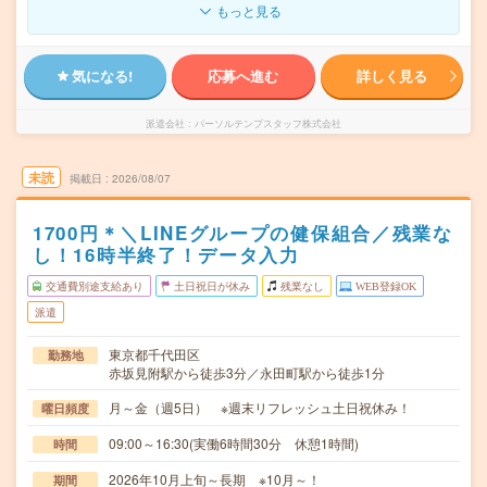
もっと見る
気になる!
応募へ進む
詳しく見る
派遣会社
パーソルテンプスタッフ株式会社
未読
掲載日
2026/08/07
1700円＊＼LINEグループの健保組合／残業な
し！16時半終了！データ入力
交通費別途支給あり
土日祝日が休み
残業なし
WEB登録OK
派遣
東京都千代田区
勤務地
赤坂見附駅から徒歩3分／永田町駅から徒歩1分
月～金（週5日） ※週末リフレッシュ土日祝休み！
曜日頻度
09:00～16:30(実働6時間30分 休憩1時間)
時間
2026年10月上旬～長期 ※10月～！
期間