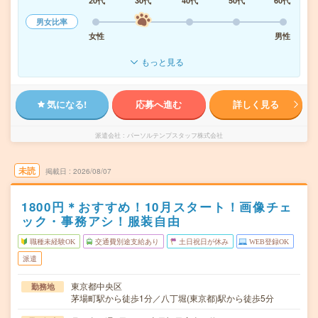
20代
30代
40代
50代
60代
男女比率
女性
男性
もっと見る
気になる!
応募へ進む
詳しく見る
派遣会社
パーソルテンプスタッフ株式会社
未読
掲載日
2026/08/07
1800円＊おすすめ！10月スタート！画像チェ
ック・事務アシ！服装自由
職種未経験OK
交通費別途支給あり
土日祝日が休み
WEB登録OK
派遣
東京都中央区
勤務地
茅場町駅から徒歩1分／八丁堀(東京都)駅から徒歩5分