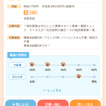
時給1750円 月収例 262,500円+残業代
時給
交通費
全額支給
＊契約業務を中心とした事務サポート業務＊書類チェッ
仕事内容
ク、データ入力＊社内資料の修正＊その他庶務業務＊電…
職種未経験OK / ブランクOK / パソコンスキル不要 / 英語力
応募資格
不要
事務未経験OKです！
職場の雰囲気
年齢層
20代
30代
40代
50代
60代
男女比率
女性
男性
もっと見る
気になる!
応募へ進む
詳しく見る