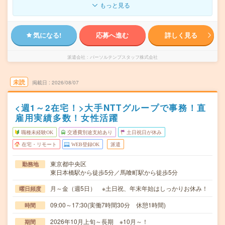
もっと見る
気になる!
応募へ進む
詳しく見る
派遣会社
パーソルテンプスタッフ株式会社
未読
掲載日
2026/08/07
<週1～2在宅！>大手NTTグループで事務！直
雇用実績多数！女性活躍
職種未経験OK
交通費別途支給あり
土日祝日が休み
在宅・リモート
WEB登録OK
派遣
東京都中央区
勤務地
東日本橋駅から徒歩5分／馬喰町駅から徒歩5分
月～金（週5日） ※土日祝、年末年始はしっかりお休み！
曜日頻度
09:00～17:30(実働7時間30分 休憩1時間)
時間
2026年10月上旬～長期 ※10月～！
期間