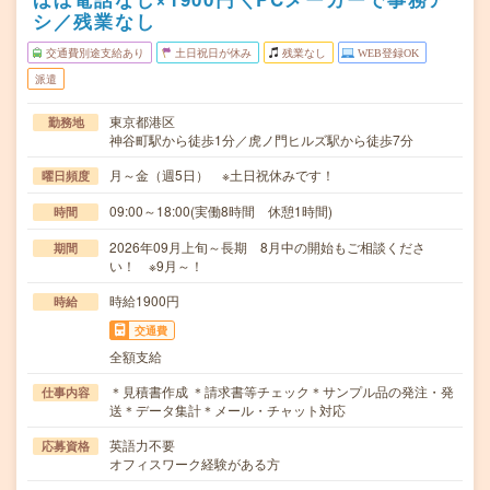
シ／残業なし
交通費別途支給あり
土日祝日が休み
残業なし
WEB登録OK
派遣
東京都港区
勤務地
神谷町駅から徒歩1分／虎ノ門ヒルズ駅から徒歩7分
月～金（週5日） ※土日祝休みです！
曜日頻度
09:00～18:00(実働8時間 休憩1時間)
時間
2026年09月上旬～長期 8月中の開始もご相談くださ
期間
い！ ※9月～！
時給1900円
時給
交通費
全額支給
＊見積書作成 ＊請求書等チェック＊サンプル品の発注・発
仕事内容
送＊データ集計＊メール・チャット対応
英語力不要
応募資格
オフィスワーク経験がある方