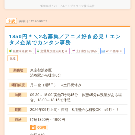
派遣会社
パーソルテンプスタッフ株式会社
未読
掲載日
2026/08/07
1850円＊＼2名募集／アニメ好き必見！エン
タメ企業でカンタン事務
職種未経験OK
交通費別途支給あり
土日祝日が休み
WEB登録OK
派遣
東京都渋谷区
勤務地
渋谷駅から徒歩8分
月～金（週5日） ※土日祝休み
曜日頻度
09:30～18:00(実働7時間45分 休憩45分)※残業がある場
時間
合、18:00～18:15で休憩…
2026年09月上旬～長期 8月開始も相談OK ※9月～！
期間
時給1850円～1900円
時給
交通費
全額支給