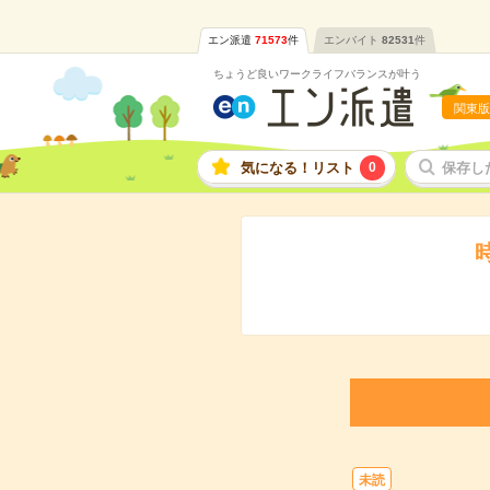
エン派遣
71573
件
エンバイト
82531
件
ちょうど良いワークライフバランスが叶う
関東版
気になる！リスト
0
保存し
未読