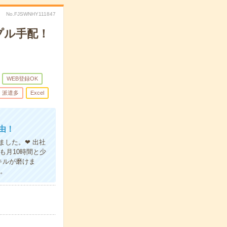
No.FJSWNHY111847
プル手配！
WEB登録OK
派遣多
Excel
由！
ました。❤ 出社
も月10時間と少
キルが磨けま
ね。