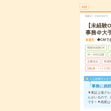
未読
掲載日
2026/08/07
【未経験
事務＠大
◆CMで
派遣先
職種未経験OK
40～50代活躍
交費支給
車通
自転車・バイクOK
ここがポイント
「事務に挑
▼東証上場グル
んがいるので、
です！▼残業は