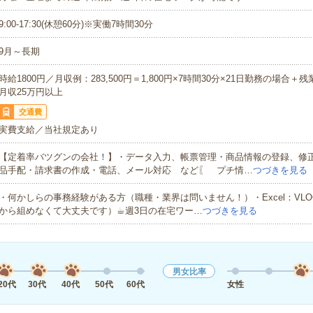
9:00-17:30(休憩60分)※実働7時間30分
9月～長期
時給1800円／月収例：283,500円＝1,800円×7時間30分×21日勤務の場合＋
月収25万円以上
交通費
実費支給／当社規定あり
【定着率バツグンの会社！】・データ入力、帳票管理・商品情報の登録、修
品手配・請求書の作成・電話、メール対応 など〖 プチ情…
つづきを見る
・何かしらの事務経験がある方（職種・業界は問いません！）・Excel：VLO
から組めなくて大丈夫です）☕︎週3日の在宅ワー…
つづきを見る
男女比率
20代
30代
40代
50代
60代
女性