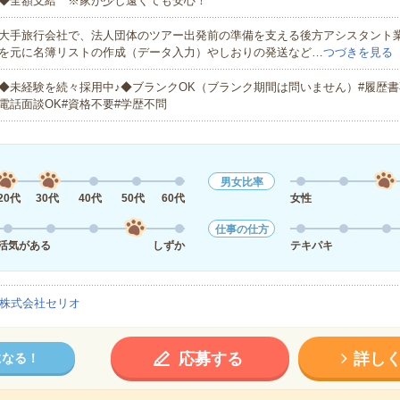
◆全額支給 ※家が少し遠くても安心！
大手旅行会社で、法人団体のツアー出発前の準備を支える後方アシスタント
を元に名簿リストの作成（データ入力）やしおりの発送など…
つづきを見る
◆未経験を続々採用中♪◆ブランクOK（ブランク期間は問いません）#履歴書
電話面談OK#資格不要#学歴不問
男女比率
20代
30代
40代
50代
60代
女性
仕事の仕方
活気がある
しずか
テキパキ
株式会社セリオ
応募する
詳し
になる！