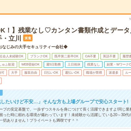
OK！】残業なし♡カンタン書類作成とデータ
手・立川
派遣
おなじみの大手セキュリティー会社◆
社会人未経験OK
ブランクOK
既卒第二新卒OK
OA不要
英語不要
履歴
しゅふ歓迎
WEB登録OK
週5日勤務
土日祝休
残業なし
副業・WワークO
勤可
大手
服装自由
日払いOK
週払いOK
職場が禁煙
派遣多
ル
！
戦したいけど不安…」そんな方も上場グループで安心スタート!
ープの安定基盤で、一歩ずつスキルを身につけて長く活躍できますよ!同じ業
困った時に頼れる環境が備わっています！未経験から活躍している20～30代
一切ありません！プライベートも満喫です＾＾