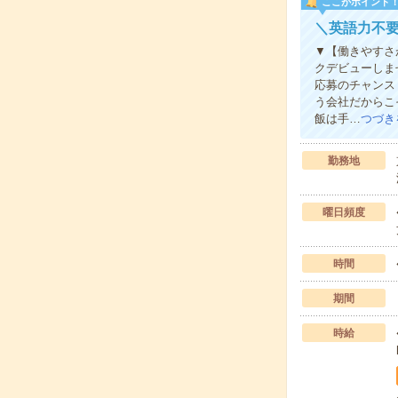
ここがポイント
＼英語力不
▼【働きやすさ
クデビューしま
応募のチャンス
う会社だからこ
飯は手…
つづき
勤務地
曜日頻度
時間
期間
時給