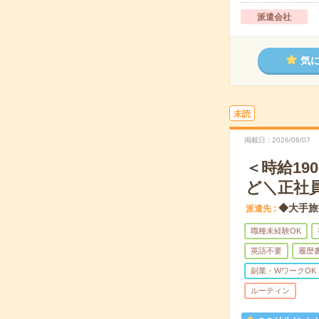
派遣会社
気
未読
掲載日
2026/08/07
＜時給1
ど＼正社
◆大手旅
派遣先
職種未経験OK
英語不要
履歴
副業・WワークOK
ルーティン