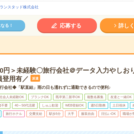
ランスタッド株式会社
応募する
詳し
になる！
900円＞未経験〇旅行会社＠データ入力やしお
員登用有／
派遣
行会社◆「駅直結」雨の日も濡れずに通勤できるので便利♪
社会人未経験OK
ブランクOK
既卒第二新卒OK
複数名募集
友達と一緒OK
書不要
40～50代活躍
しゅふ歓迎
WEB登録OK
週5日勤務
土日祝休
旅行ホテル
交費支給
駅歩5分
大手
服装自由
日払いOK
職場が