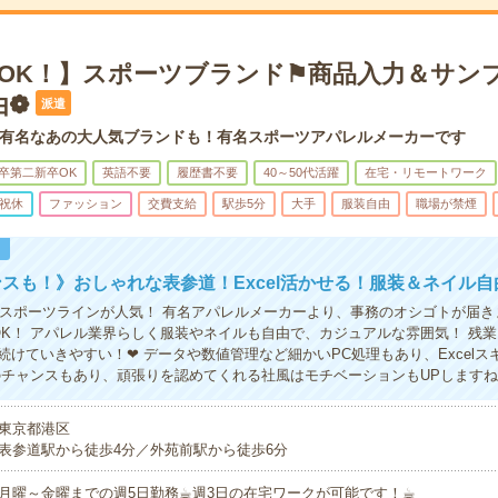
宅OK！】スポーツブランド⚑商品入力＆サン
由❁
派遣
有名なあの大人気ブランドも！有名スポーツアパレルメーカーです
卒第二新卒OK
英語不要
履歴書不要
40～50代活躍
在宅・リモートワーク
祝休
ファッション
交費支給
駅歩5分
大手
服装自由
職場が禁煙
！
スも！》おしゃれな表参道！Excel活かせる！服装＆ネイル自
やスポーツラインが人気！ 有名アパレルメーカーより、事務のオシゴトが届き
OK！ アパレル業界らしく服装やネイルも自由で、カジュアルな雰囲気！ 残業
続けていきやすい！❤ データや数値管理など細かいPC処理もあり、Excelス
のチャンスもあり、頑張りを認めてくれる社風はモチベーションもUPします
東京都港区
表参道駅から徒歩4分／外苑前駅から徒歩6分
月曜～金曜までの週5日勤務☕︎週3日の在宅ワークが可能です！☕︎