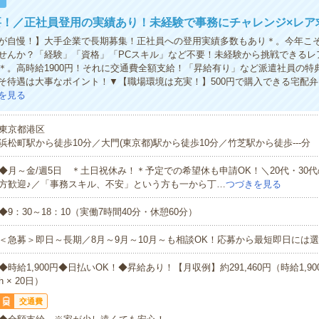
！
要！／正社員登用の実績あり！未経験で事務にチャレンジ×レア
が自慢！】大手企業で長期募集！正社員への登用実績多数もあり＊。今年こ
せんか？「経験」「資格」「PCスキル」など不要！未経験から挑戦できるレ
＊。高時給1900円！それに交通費全額支給！「昇給有り」など派遣社員の特
そ待遇は大事なポイント！▼【職場環境は充実！】500円で購入できる宅配
を見る
東京都港区
浜松町駅から徒歩10分／大門(東京都)駅から徒歩10分／竹芝駅から徒歩---分
◆月～金/週5日 ＊土日祝休み！＊予定での希望休も申請OK！＼20代・30
方歓迎♪／「事務スキル、不安」という方も一から丁…
つづきを見る
◆9：30～18：10（実働7時間40分・休憩60分）
＜急募＞即日～長期／8月～9月～10月～も相談OK！応募から最短即日には選
◆時給1,900円◆日払いOK！◆昇給あり！【月収例】約291,460円（時給1,900円
h × 20日）
交通費