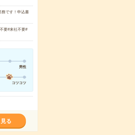
業務です！申込書
不要#来社不要#
男性
コツコツ
く見る