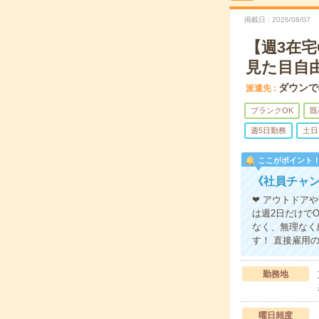
掲載日
2026/08/07
【週3在
見た目自
ダウンで
派遣先
ブランクOK
既
週5日勤務
土日
ここがポイント
《社員チャン
❤ アウトドア
は週2日だけで
なく、無理なく
す！ 直接雇用
勤務地
曜日頻度