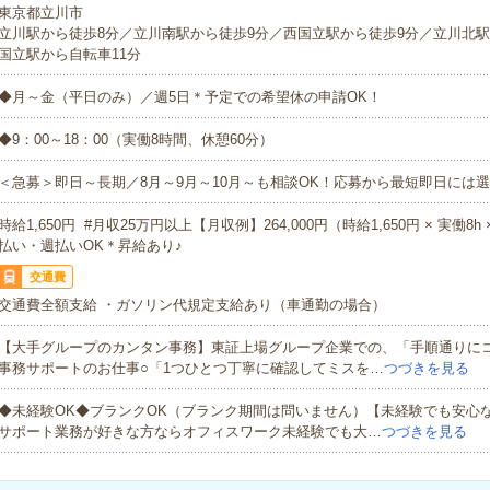
東京都立川市
立川駅から徒歩8分／立川南駅から徒歩9分／西国立駅から徒歩9分／立川北駅
国立駅から自転車11分
◆月～金（平日のみ）／週5日＊予定での希望休の申請OK！
◆9：00～18：00（実働8時間、休憩60分）
＜急募＞即日～長期／8月～9月～10月～も相談OK！応募から最短即日には選
時給1,650円 #月収25万円以上【月収例】264,000円（時給1,650円 × 実働8h
払い・週払いOK＊昇給あり♪
交通費
交通費全額支給 ・ガソリン代規定支給あり（車通勤の場合）
【大手グループのカンタン事務】東証上場グループ企業での、「手順通りに
事務サポートのお仕事○「1つひとつ丁寧に確認してミスを…
つづきを見る
◆未経験OK◆ブランクOK（ブランク期間は問いません）【未経験でも安心
サポート業務が好きな方ならオフィスワーク未経験でも大…
つづきを見る