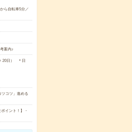
から自転車5分／
考案内♪
 × 20日） ＊日
コツコツ」進める
なポイント！】・