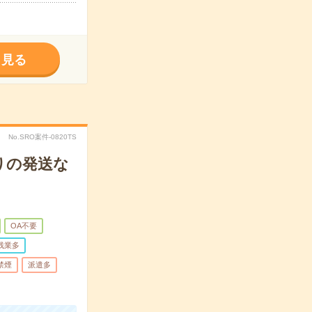
く見る
No.SRO案件-0820TS
りの発送な
OA不要
残業多
禁煙
派遣多