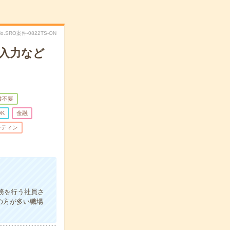
No.SRO案件-0822TS-ON
入力など
書不要
K
金融
ーティン
務を行う社員さ
の方が多い職場