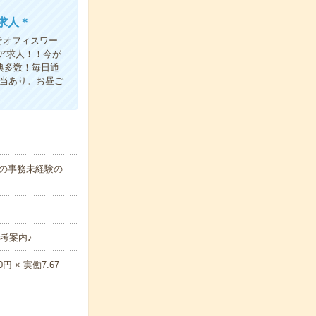
求人＊
そオフィスワー
ア求人！！今が
典多数！毎日通
弁当あり。お昼ご
代の事務未経験の
考案内♪
 × 実働7.67