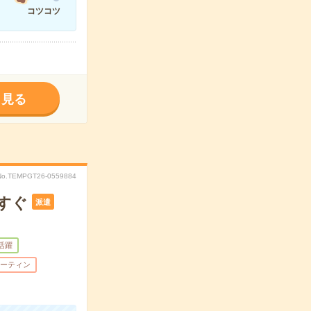
コツコツ
く見る
No.TEMPGT26-0559884
すぐ
派遣
代活躍
ーティン