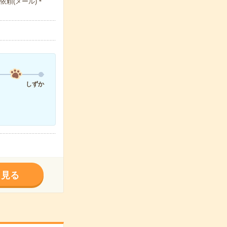
依頼(メール)＊
しずか
く見る