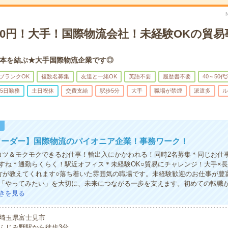
00円！大手！国際物流会社！未経験OKの貿
本を結ぶ★大手国際物流企業です◎
ブランクOK
複数名募集
友達と一緒OK
英語不要
履歴書不要
40～50
5日勤務
土日祝休
交費支給
駅歩5分
大手
職場が禁煙
派遣多
ル
！
ワーダー】国際物流のパイオニア企業！事務ワーク！
コツ＆モクモクできるお仕事！輸出入にかかわれる！同時2名募集＊同じお仕
すね＊通勤らくらく！駅近オフィス＊未経験OK○貿易にチャレンジ！大手×
方が教えてくれます○落ち着いた雰囲気の職場です。未経験歓迎のお仕事が豊
「やってみたい」を大切に、未来につながる一歩を支えます。初めての転職
きを見る
埼玉県富士見市
ふじみ野駅から徒歩3分