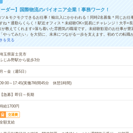
！
ワーダー】国際物流のパイオニア企業！事務ワーク！
コツ＆モクモクできるお仕事！輸出入にかかわれる！同時2名募集＊同じお仕
すね＊通勤らくらく！駅近オフィス＊未経験OK○貿易にチャレンジ！大手×
方が教えてくれます○落ち着いた雰囲気の職場です。未経験歓迎のお仕事が豊
「やってみたい」を大切に、未来につながる一歩を支えます。初めての転職
きを見る
埼玉県富士見市
ふじみ野駅から徒歩3分
月～金（週5日）
09:00～17:45(実働7時間45分 休憩1時間)
【急募】即日～長期
時給1700円
交通費
全額支給