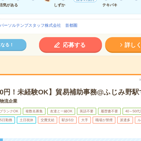
活気がある
しずか
テキパキ
パーソルテンプスタッフ株式会社 首都圏
応募する
詳し
になる！
00円！未経験OK】貿易補助事務@ふじみ野駅
物流企業
ブランクOK
複数名募集
友達と一緒OK
英語不要
履歴書不要
40～50
5日勤務
土日祝休
交費支給
駅歩5分
大手
職場が禁煙
派遣多
ル