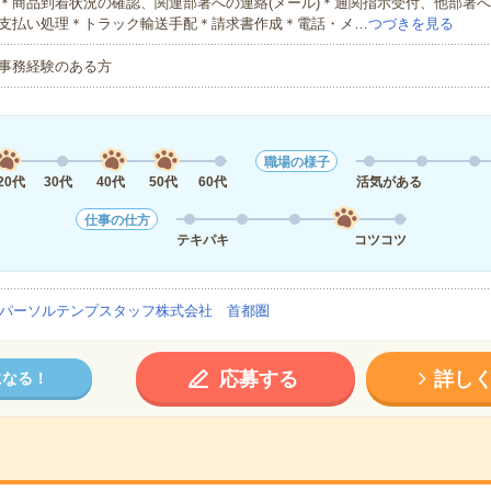
＊商品到着状況の確認、関連部署への連絡(メール)＊通関指示受付、他部署へ
支払い処理＊トラック輸送手配＊請求書作成＊電話・メ…
つづきを見る
事務経験のある方
職場の様子
20代
30代
40代
50代
60代
活気がある
仕事の仕方
テキパキ
コツコツ
パーソルテンプスタッフ株式会社 首都圏
応募する
詳し
になる！