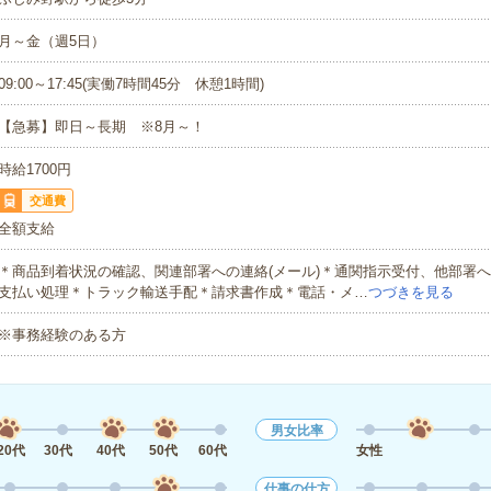
月～金（週5日）
09:00～17:45(実働7時間45分 休憩1時間)
【急募】即日～長期 ※8月～！
時給1700円
交通費
全額支給
＊商品到着状況の確認、関連部署への連絡(メール)＊通関指示受付、他部署へ
支払い処理＊トラック輸送手配＊請求書作成＊電話・メ…
つづきを見る
※事務経験のある方
男女比率
20代
30代
40代
50代
60代
女性
仕事の仕方