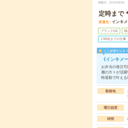
掲載日
2026/08/08
定時まで
インキメ
派遣先
ブランクOK
既
17時前までの仕事
ここがポイント
《インキメ
お弁当の発注可
層の方々が活躍
時退勤で叶える
勤務地
曜日頻度
時間