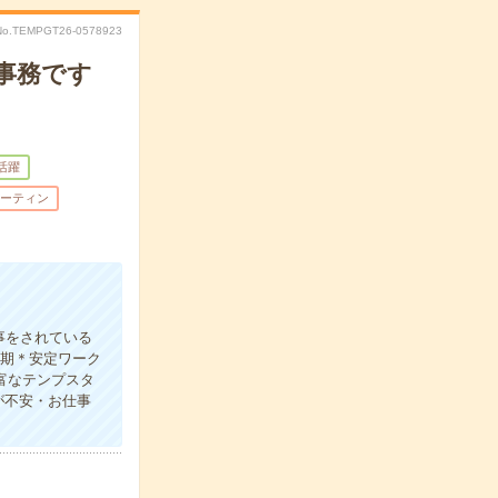
No.TEMPGT26-0578923
易事務です
代活躍
ーティン
事をされている
長期＊安定ワーク
富なテンプスタ
が不安・お仕事