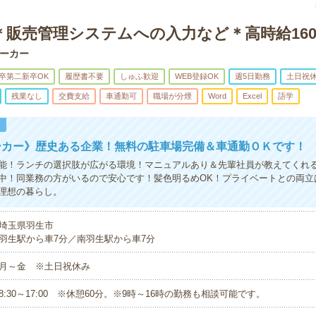
＊販売管理システムへの入力など＊高時給160
ーカー
卒第二新卒OK
履歴書不要
しゅふ歓迎
WEB登録OK
週5日勤務
土日祝
残業なし
交費支給
車通勤可
職場が分煙
Word
Excel
語学
！
ーカー》歴史ある企業！無料の駐車場完備＆車通勤ＯＫです！
能！ランチの選択肢が広がる環境！マニュアルあり＆先輩社員が教えてくれ
中！同業務の方がいるので安心です！髪色明るめOK！プライベートとの両立
理想の暮らし。
埼玉県羽生市
羽生駅から車7分／南羽生駅から車7分
月～金 ※土日祝休み
8:30～17:00 ※休憩60分。※9時～16時の勤務も相談可能です。