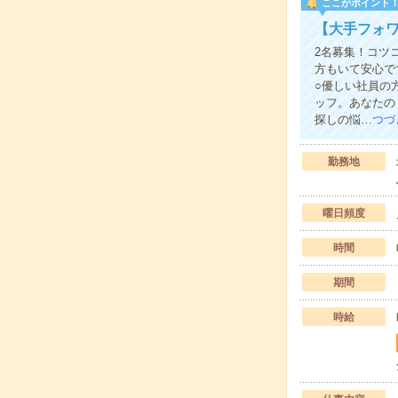
ここがポイント
【大手フォ
2名募集！コツ
方もいて安心で
○優しい社員の
ッフ。あなたの
探しの悩…
つづ
勤務地
曜日頻度
時間
期間
時給