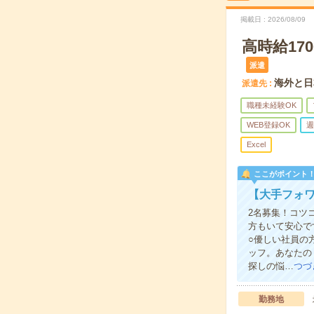
掲載日
2026/08/09
高時給17
派遣
海外と日
派遣先
職種未経験OK
WEB登録OK
週
Excel
ここがポイント
【大手フォ
2名募集！コツ
方もいて安心で
○優しい社員の
ッフ。あなたの
探しの悩…
つづ
勤務地