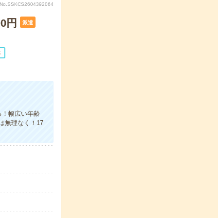
No.SSKCS2604392064
0円
派遣
休
る！幅広い年齢
は無理なく！17