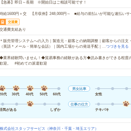
【急募】即日～長期 ※開始日はご相談可能です！
時給1600円＋交 【月収例】248,000円～ ■給与の前払いが可能な速払い
交通費
交通費支給あり
＊販売管理システムへの入力｜製造元・顧客との納期調整｜顧客からの注文
（英語＊メール・簡単な会話）｜国内工場からの発送手配｜…
つづきを見る
◆業界経験問いません！◆貿易事務の経験がある方◆読み書きができる程度
歓迎。 #初めての派遣歓迎
男女比率
20代
30代
40代
50代
60代
女性
仕事の仕方
活気がある
しずか
テキパキ
株式会社スタッフサービス（神奈川・千葉・埼玉エリア）