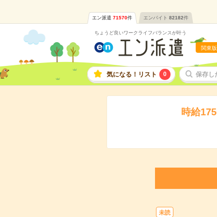
エン派遣
71570
件
エンバイト
82182
件
ちょうど良いワークライフバランスが叶う
関東版
気になる！リスト
0
保存し
時給1
未読