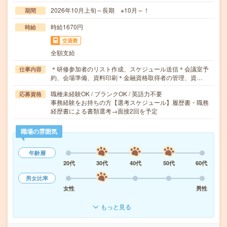
2026年10月上旬～長期 ※10月～！
期間
時給1670円
時給
交通費
全額支給
＊研修参加者のリスト作成、スケジュール送信＊会議室予
仕事内容
約、会場準備、資料印刷＊金融資格取得者の管理、資…
職種未経験OK / ブランクOK / 英語力不要
応募資格
事務経験をお持ちの方【選考スケジュール】履歴書・職務
経歴書による書類選考→面接2回を予定
職場の雰囲気
年齢層
20代
30代
40代
50代
60代
男女比率
女性
男性
もっと見る