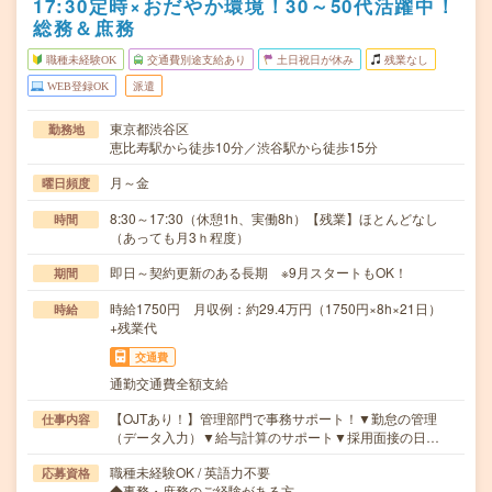
17:30定時×おだやか環境！30～50代活躍中！
総務＆庶務
職種未経験OK
交通費別途支給あり
土日祝日が休み
残業なし
WEB登録OK
派遣
東京都渋谷区
勤務地
恵比寿駅から徒歩10分／渋谷駅から徒歩15分
月～金
曜日頻度
8:30～17:30（休憩1h、実働8h）【残業】ほとんどなし
時間
（あっても月3ｈ程度）
即日～契約更新のある長期 ※9月スタートもOK！
期間
時給1750円 月収例：約29.4万円（1750円×8h×21日）
時給
+残業代
交通費
通勤交通費全額支給
【OJTあり！】管理部門で事務サポート！▼勤怠の管理
仕事内容
（データ入力）▼給与計算のサポート▼採用面接の日…
職種未経験OK / 英語力不要
応募資格
◆事務・庶務のご経験がある方