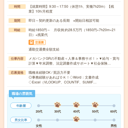
【就業時間】9:30～17:50（休憩1h、実働7h20m）【残
時間
業】10h/月程度
即日～契約更新のある長期 ※開始日相談可能
期間
時給1850円～ 月収例:約28.5万円（1850円×7h20m×21
時給
日）+残業代
交通費
通勤交通費全額支給
メガバンクGRの不動産＜人事＆事務サポ！＞▼給与・賞与
仕事内容
計算▼年末調整、法定調書作成サポート▼社会保険…
職種未経験OK / 英語力不要
応募資格
◎事務経験があればＯＫ！◇Word：文書作成
◇Excel（VLOOKUP、COUNTIF、SUMIF…
職場の雰囲気
年齢層
20代
30代
40代
50代
60代
男女比率
女性
男性