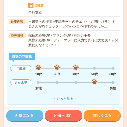
交通費
全額支給
＊書類への押印 ※申請データのチェック→印刷→押印→社
仕事内容
員さんがWチェック （どのハンコを押すのかわか…
職種未経験OK / ブランクOK / 英語力不要
応募資格
業界未経験OK！フォーマットに入力できれば大丈夫！☆関
数使えなくてOK！
職場の雰囲気
年齢層
20代
30代
40代
50代
60代
男女比率
女性
男性
もっと見る
気になる!
応募へ進む
詳しく見る