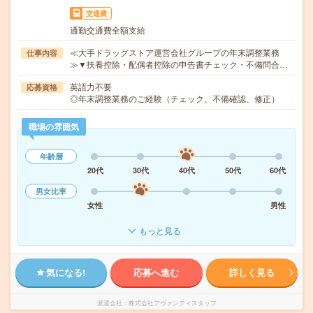
交通費
通勤交通費全額支給
≪大手ドラッグストア運営会社グループの年末調整業務
仕事内容
≫▼扶養控除・配偶者控除の申告書チェック・不備問合…
英語力不要
応募資格
◎年末調整業務のご経験（チェック、不備確認、修正）
職場の雰囲気
年齢層
20代
30代
40代
50代
60代
男女比率
女性
男性
もっと見る
気になる!
応募へ進む
詳しく見る
派遣会社
株式会社アヴァンティスタッフ