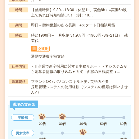
【就業時間】9:30～18:30（休憩1h、実働8h）※実働6h以
時間
上であれば時短相談OK！（例：10…
即日～契約更新のある長期 ※スタート日相談可能
期間
時給1900円～ 月収例:31.9万円（1900円×8h×21日）+残
時給
業代
交通費
通勤交通費全額支給
＜IT企業で新卒採用に関する事務サポート＞▼システムか
仕事内容
ら応募者情報の取り込み▼面接・面談の日程調整（…
ブランクOK / パソコンスキル不要 / 英語力不要
応募資格
採用管理システムの使用経験（システムの種類は問いませ
ん♪）
職場の雰囲気
年齢層
20代
30代
40代
50代
60代
男女比率