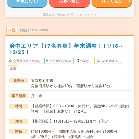
気になる!
応募へ進む
詳しく見る
派遣会社
株式会社アヴァンティスタッフ
未読
掲載日
2026/08/07
府中エリア【17名募集】年末調整！11/16～
12/25！
交通費別途支給あり
土日祝日が休み
残業なし
WEB登録OK
派遣
東京都府中市
勤務地
分倍河原駅から徒歩10分／西府駅から徒歩13分
月～金
曜日頻度
【就業時間】9:00～18:00（休憩1h、実働8h）※9:30出勤相
時間
談可 【残業】原則なし（12月…
【期間限定】11月16日～12月25日まで（予定）
期間
時給1900円～ 期間中の収入例:約44万円（1900円
時給
×8h×29日）+残業代 ※実働8hの場合