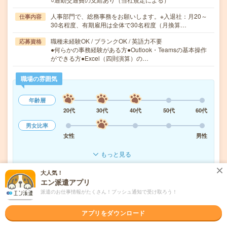
人事部門で、総務事務をお願いします。※入退社：月20～
仕事内容
30名程度、有期雇用は全体で30名程度（月換算…
職種未経験OK / ブランクOK / 英語力不要
応募資格
●何らかの事務経験がある方●Outlook・Teamsの基本操作
ができる方●Excel（四則演算）の…
職場の雰囲気
年齢層
20代
30代
40代
50代
60代
男女比率
女性
男性
もっと見る
大人気！
エン派遣アプリ
気になる!
応募へ進む
詳しく見る
派遣のお仕事情報がたくさん！プッシュ通知で受け取ろう！
派遣会社
ヒューマンリソシア株式会社
アプリをダウンロード