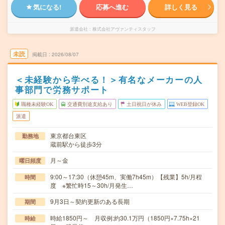
気になる!
応募へ進む
詳しく見る
派遣会社
株式会社アヴァンティスタッフ
未読
掲載日
2026/08/07
＜未経験から学べる！＞有名なメーカーの人
事部門で労務サポート
職種未経験OK
交通費別途支給あり
土日祝日が休み
WEB登録OK
派遣
東京都台東区
勤務地
蔵前駅から徒歩3分
月～金
曜日頻度
9:00～17:30（休憩45m、実働7h45m）【残業】5h/月程
時間
度 ※繁忙時15～30h/月発生…
9月3日～契約更新のある長期
期間
時給1850円～ 月収例:約30.1万円（1850円×7.75h×21
時給