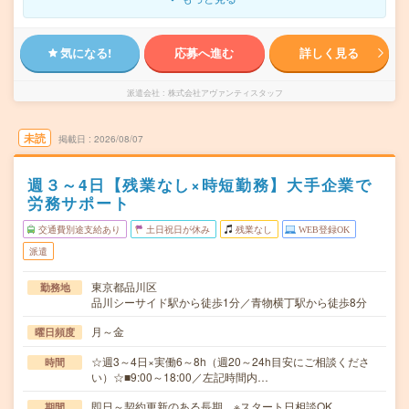
気になる!
応募へ進む
詳しく見る
派遣会社
株式会社アヴァンティスタッフ
未読
掲載日
2026/08/07
週３～4日【残業なし×時短勤務】大手企業で
労務サポート
交通費別途支給あり
土日祝日が休み
残業なし
WEB登録OK
派遣
東京都品川区
勤務地
品川シーサイド駅から徒歩1分／青物横丁駅から徒歩8分
月～金
曜日頻度
☆週3～4日×実働6～8h（週20～24h目安にご相談くださ
時間
い）☆■9:00～18:00／左記時間内…
即日～契約更新のある長期 ※スタート日相談OK
期間