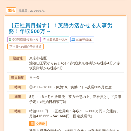
未読
掲載日
2026/08/07
【正社員目指す】！英語力活かせる人事労
務！年収500万～
交通費別途支給あり
土日祝日が休み
WEB登録OK
正社員への紹介予定派遣
東京都港区
勤務地
溜池山王駅から徒歩4分／赤坂(東京都)駅から徒歩4分／赤
坂見附駅から徒歩5分
月～金
曜日頻度
◎9:00～18:00（休憩1h、実働8h）※残業20h/月程度
時間
8月～（6ヶ月の派遣後、双方合意の上、正社員として採用
期間
予定）※開始日相談可能
時給2000円 （正社員時：年収500～600万円＋交通費、
時給
月給416.666～541.666円 固定残業代）
交通費
通勤交通費全額支給 ※派遣先企業への直接雇用転換後は