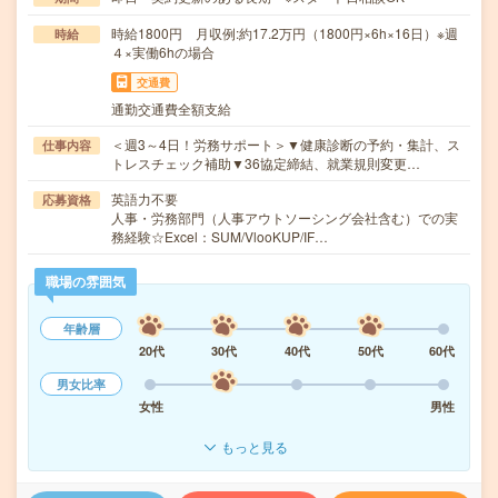
時給1800円 月収例:約17.2万円（1800円×6h×16日）※週
時給
４×実働6hの場合
交通費
通勤交通費全額支給
＜週3～4日！労務サポート＞▼健康診断の予約・集計、ス
仕事内容
トレスチェック補助▼36協定締結、就業規則変更…
英語力不要
応募資格
人事・労務部門（人事アウトソーシング会社含む）での実
務経験☆Excel：SUM/VlooKUP/IF…
職場の雰囲気
年齢層
20代
30代
40代
50代
60代
男女比率
女性
男性
もっと見る