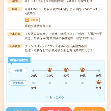
即日～12月末までの期間限定 ※延長の可能性あり
期間
時給1750円 月収例:約28.4万円（1750円×7h45m×21日）
時給
+残業代
交通費
通勤交通費全額支給
＜発電設備会社にて総務・経理担当＞〇総務・入退社の手
仕事内容
続き、社会保険/労働保険の事務処理・勤怠管理〇経…
ブランクOK / パソコンスキル不要 / 英語力不要
応募資格
経理・総務などの実務経験がある方（業界問わず！）
職場の雰囲気
年齢層
20代
30代
40代
50代
60代
男女比率
女性
男性
もっと見る