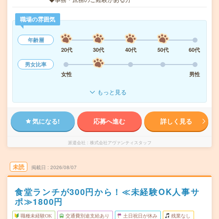
職場の雰囲気
年齢層
20代
30代
40代
50代
60代
男女比率
女性
男性
もっと見る
気になる!
応募へ進む
詳しく見る
派遣会社
株式会社アヴァンティスタッフ
未読
掲載日
2026/08/07
食堂ランチが300円から！≪未経験OK人事サ
ポ≫1800円
職種未経験OK
交通費別途支給あり
土日祝日が休み
残業なし