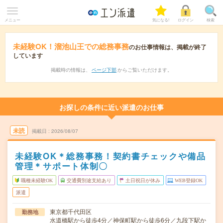
メニュー
気になる!
ログイン
検索
未経験OK！溜池山王での総務事務
のお仕事情報は、掲載が終了
しています
掲載時の情報は、
ページ下部
からご覧いただけます。
お探しの条件に近い派遣のお仕事
未読
掲載日
2026/08/07
未経験OK＊総務事務！契約書チェックや備品
管理＊サポート体制〇
職種未経験OK
交通費別途支給あり
土日祝日が休み
WEB登録OK
派遣
東京都千代田区
勤務地
水道橋駅から徒歩4分／神保町駅から徒歩6分／九段下駅か