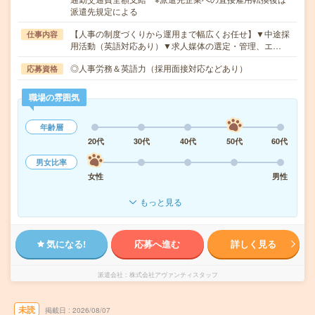
派遣先規定による
【人事の制度づくりから運用まで幅広くお任せ】▼中途採
仕事内容
用活動（英語対応あり）▼求人媒体の選定・管理、エ…
◎人事労務＆英語力（採用面接対応などあり）
応募資格
職場の雰囲気
年齢層
20代
30代
40代
50代
60代
男女比率
女性
男性
もっと見る
気になる!
応募へ進む
詳しく見る
派遣会社
株式会社アヴァンティスタッフ
未読
掲載日
2026/08/07