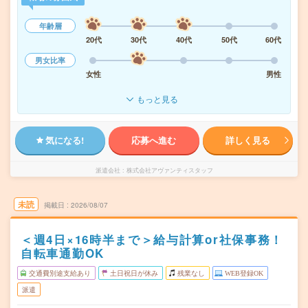
年齢層
20代
30代
40代
50代
60代
男女比率
女性
男性
もっと見る
気になる!
応募へ進む
詳しく見る
派遣会社
株式会社アヴァンティスタッフ
未読
掲載日
2026/08/07
＜週4日×16時半まで＞給与計算or社保事務！
自転車通勤OK
交通費別途支給あり
土日祝日が休み
残業なし
WEB登録OK
派遣