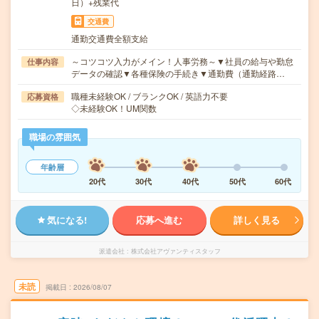
日）+残業代
交通費
通勤交通費全額支給
～コツコツ入力がメイン！人事労務～▼社員の給与や勤怠
仕事内容
データの確認▼各種保険の手続き▼通勤費（通勤経路…
職種未経験OK / ブランクOK / 英語力不要
応募資格
◇未経験OK！UM関数
職場の雰囲気
年齢層
20代
30代
40代
50代
60代
気になる!
応募へ進む
詳しく見る
派遣会社
株式会社アヴァンティスタッフ
未読
掲載日
2026/08/07