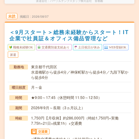
派遣会社
パーソルテンプスタッフ株式会社 首都圏
未読
掲載日
2026/08/07
＜9月スタート＞総務未経験からスタート！IT
企業で社員証＆オフィス備品管理など
職種未経験OK
交通費別途支給あり
土日祝日が休み
WEB登録OK
派遣
東京都千代田区
勤務地
水道橋駅から徒歩4分／神保町駅から徒歩4分／九段下駅か
ら徒歩6分
月～金
曜日頻度
★9:00～17:45（休憩時間 11:50～12:50）
時間
2026年9月～長期（3ヵ月以上）
期間
1,750円【月収例】約286,000円（時給1,750円×実働
時給
7.75h×21日+残業1h）+交通費
交通費
○通勤交通費の支給あり（当社規定による）