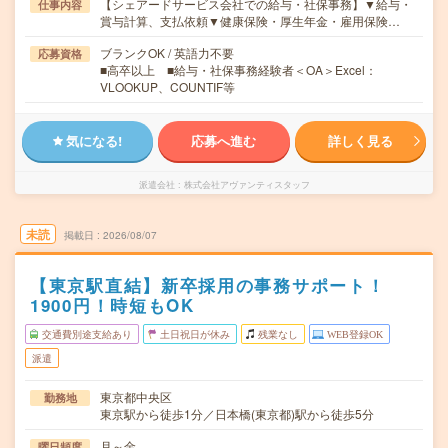
【シェアードサービス会社での給与・社保事務】▼給与・
仕事内容
賞与計算、支払依頼▼健康保険・厚生年金・雇用保険…
ブランクOK / 英語力不要
応募資格
■高卒以上 ■給与・社保事務経験者＜OA＞Excel：
VLOOKUP、COUNTIF等
気になる!
応募へ進む
詳しく見る
派遣会社
株式会社アヴァンティスタッフ
未読
掲載日
2026/08/07
【東京駅直結】新卒採用の事務サポート！
1900円！時短もOK
交通費別途支給あり
土日祝日が休み
残業なし
WEB登録OK
派遣
東京都中央区
勤務地
東京駅から徒歩1分／日本橋(東京都)駅から徒歩5分
月～金
曜日頻度