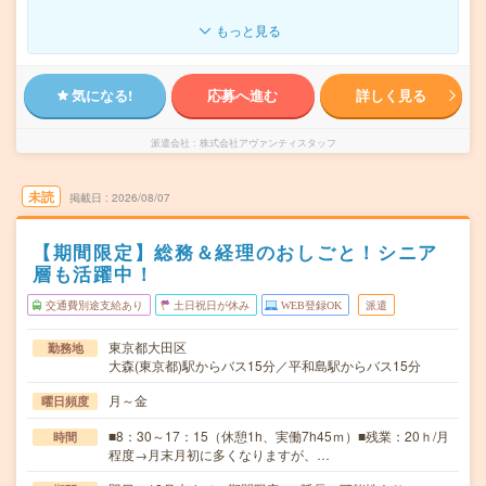
もっと見る
気になる!
応募へ進む
詳しく見る
派遣会社
株式会社アヴァンティスタッフ
未読
掲載日
2026/08/07
【期間限定】総務＆経理のおしごと！シニア
層も活躍中！
交通費別途支給あり
土日祝日が休み
WEB登録OK
派遣
東京都大田区
勤務地
大森(東京都)駅からバス15分／平和島駅からバス15分
月～金
曜日頻度
■8：30～17：15（休憩1h、実働7h45ｍ）■残業：20ｈ/月
時間
程度→月末月初に多くなりますが、…