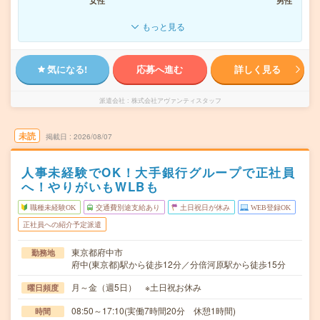
女性
男性
もっと見る
気になる!
応募へ進む
詳しく見る
派遣会社
株式会社アヴァンティスタッフ
未読
掲載日
2026/08/07
人事未経験でOK！大手銀行グループで正社員
へ！やりがいもWLBも
職種未経験OK
交通費別途支給あり
土日祝日が休み
WEB登録OK
正社員への紹介予定派遣
東京都府中市
勤務地
府中(東京都)駅から徒歩12分／分倍河原駅から徒歩15分
月～金（週5日） ※土日祝お休み
曜日頻度
08:50～17:10(実働7時間20分 休憩1時間)
時間