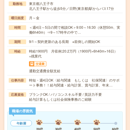
東京都八王子市
勤務地
北八王子駅から徒歩5分／日野(東京都)駅からバス17分
月～金
曜日頻度
＜週4日～5日の間で相談OK＞9:00～16:30（休憩50m、実
時間
働6h40m）⇒9～17時半の中で…
9/1～契約更新のある長期 ※前倒しの開始OK
期間
時給1900円 月収例:20.2万円（1900円×6h40m×16日）
時給
+残業代
交通費
通勤交通費全額支給
時短・週4日OK〈給与関連 もしくは 社保関連〉のサポ
仕事内容
ート事務！！給与関連・給与計算、賞与計算、年末…
ブランクOK / パソコンスキル不要 / 英語力不要
応募資格
給与計算もしくは社会保険事務のご経験
職場の雰囲気
年齢層
20代
30代
40代
50代
60代