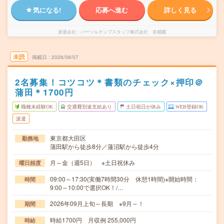
気になる!
応募へ進む
詳しく見る
派遣会社
パーソルテンプスタッフ株式会社 首都圏
未読
掲載日
2026/08/07
2名募集！コツコツ＊書類のチェック×押印＠
蒲田＊1700円
職種未経験OK
交通費別途支給あり
土日祝日が休み
WEB登録OK
派遣
東京都大田区
勤務地
蒲田駅から徒歩8分／蓮沼駅から徒歩4分
月～金（週5日） ※土日祝休み
曜日頻度
09:00～17:30(実働7時間30分 休憩1時間)※開始時間：
時間
9:00～10:00で選択OK！/…
2026年09月上旬～長期 ※9月～！
期間
時給1700円 月収例 255,000円
時給