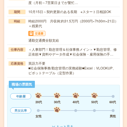
度（月初～7営業日までが繁忙…
10月15日～契約更新のある長期 ※スタート日相談OK
期間
時給2000円 月収例:約31.5万円（2000円×7h30m×21日）
時給
＋残業代
交通費
通勤交通費全額支給
＜人事部門！勤怠管理＆社保事務メイン＞▼勤怠管理、修
仕事内容
正依頼▼資料やデータ作成▼社会保険・雇用保険の手…
英語力不要
応募資格
■社会保険事務/勤怠管理の実務経験■Excel：VLOOKUP、
ピボットテーブル（定型作業）
職場の雰囲気
年齢層
20代
30代
40代
50代
60代
男女比率
女性
男性
もっと見る