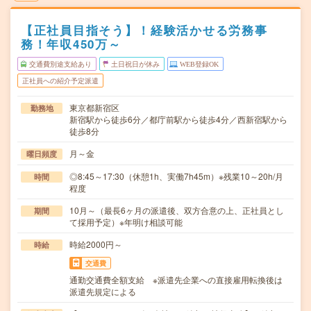
【正社員目指そう】！経験活かせる労務事
務！年収450万～
交通費別途支給あり
土日祝日が休み
WEB登録OK
正社員への紹介予定派遣
東京都新宿区
勤務地
新宿駅から徒歩6分／都庁前駅から徒歩4分／西新宿駅から
徒歩8分
月～金
曜日頻度
◎8:45～17:30（休憩1h、実働7h45m）※残業10～20h/月
時間
程度
10月～（最長6ヶ月の派遣後、双方合意の上、正社員とし
期間
て採用予定）※年明け相談可能
時給2000円～
時給
交通費
通勤交通費全額支給 ※派遣先企業への直接雇用転換後は
派遣先規定による