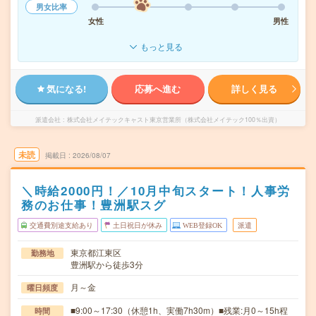
男女比率
女性
男性
もっと見る
気になる!
応募へ進む
詳しく見る
派遣会社
株式会社メイテックキャスト東京営業所（株式会社メイテック100％出資）
未読
掲載日
2026/08/07
＼時給2000円！／10月中旬スタート！人事労
務のお仕事！豊洲駅スグ
交通費別途支給あり
土日祝日が休み
WEB登録OK
派遣
東京都江東区
勤務地
豊洲駅から徒歩3分
月～金
曜日頻度
■9:00～17:30（休憩1h、実働7h30m）■残業:月0～15h程
時間