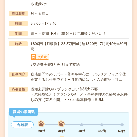
ら徒歩7分
月～金曜日
曜日頻度
9：00～17：45
時間
即日～長期<BR>〇開始日はご相談ください！
期間
1800円【月収例】28.8万円=時給1800円×7時間45分×20日
時給
間
交通費
※交通費実費3万円/月まで支給
総務部門でのサポート業務を中心に、バックオフィス全体
仕事内容
を支えるお仕事です！▼具体的には…・入退館証・社…
職種未経験OK / ブランクOK / 英語力不要
応募資格
＼未経験歓迎！ブランクOK！／・事務処理のご経験をお持
ちの方（業界不問）・Excel基本操作（SUM…
職場の雰囲気
年齢層
20代
30代
40代
50代
60代