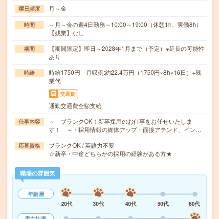
月～金
曜日頻度
～月～金の週4日勤務～10:00～19:00（休憩1h、実働8h）
時間
【残業】なし
【期間限定】即日～2028年1月まで（予定）※延長の可能性
期間
あり
時給1750円 月収例:約22.4万円（1750円×8h×16日）+残
時給
業代
交通費
通勤交通費全額支給
～ ブランクOK！新卒採用のお仕事をお任せいたしま
仕事内容
す！ ～・採用情報の媒体アップ・面接アテンド、イン…
ブランクOK / 英語力不要
応募資格
☆新卒・中途どちらかの採用の経験がある方★
職場の雰囲気
年齢層
20代
30代
40代
50代
60代
男女比率