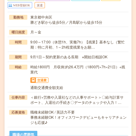
WEB登録OK
派遣
東京都中央区
勤務地
勝どき駅から徒歩5分／月島駅から徒歩15分
月～金
曜日頻度
9:00～17:00（休憩1h、実働7h）【残業】基本なし（繁忙
時間
期：特に月初、1～2h程度残業をお願…
9月1日～契約更新のある長期 ※開始日相談OK
期間
時給1800円 月収例:約26.4万円（1800円×7h×21日）+残
時給
業代
交通費
通勤交通費全額支給
＜銀行×労務や入退社などの人事サポート＞〇給与計算サ
仕事内容
ポート、入退社の手続き〇データのチェックや入力！…
職種未経験OK / 英語力不要
応募資格
事務未経験OK！オフィスワークデビューもキャリアチェン
ジも応援♪
職場の雰囲気