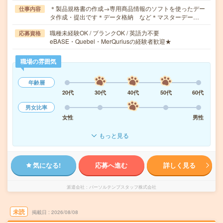
＊製品規格書の作成→専用商品情報のソフトを使ったデー
仕事内容
タ作成・提出です＊データ格納 など＊マスターデー…
職種未経験OK / ブランクOK / 英語力不要
応募資格
eBASE・Quebel・MerQuriusの経験者歓迎★
職場の雰囲気
年齢層
20代
30代
40代
50代
60代
男女比率
女性
男性
もっと見る
気になる!
応募へ進む
詳しく見る
派遣会社
パーソルテンプスタッフ株式会社
未読
掲載日
2026/08/08