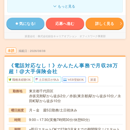
もっと見る
気になる!
応募へ進む
詳しく見る
派遣会社
株式会社綜合キャリアオプション オフィスワーク事業部
未読
掲載日
2026/08/08
《電話対応なし！》かんたん事務で月収28万
超！@大手保険会社
職種未経験OK
土日祝日が休み
WEB登録OK
派遣
東京都千代田区
勤務地
赤坂見附駅から徒歩2分／赤坂(東京都)駅から徒歩10分／永
田町駅から徒歩10分
月～金 週5日勤務/土日祝休み
曜日頻度
9:00～17:30(実働7時間30分/休憩60分)
時間
※即日スタートOKで27年3月末までの期間限定！(スタート
期間