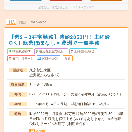
派遣会社
株式会社リクルートスタッフィング
未読
掲載日
2026/08/08
【週2～3在宅勤務】時給2050円！未経験
OK！残業ほぼなし▼豊洲で一般事務
職種未経験OK
交通費別途支給あり
土日祝日が休み
在宅・リモート
WEB登録OK
派遣
東京都江東区
勤務地
豊洲駅から徒歩1分
月～金／週5日
曜日頻度
09:00-17:30（休憩60分）実働7時間30分（残業少なめ！）
時間
2026年09月14日～長期 ※開始日相談OK ※9月～！
期間
時給2050円 月収例 30万円 時給2050円×実働7h30m×週5
時給
日×4週 ※月収例を保証するものではありません。※給与即
受取りサービス利用可（利用条件有）
交通費