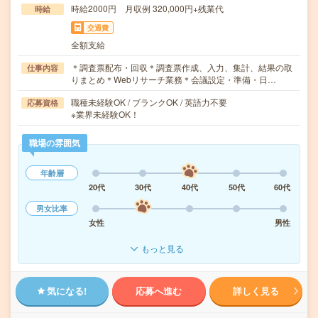
時給2000円 月収例 320,000円+残業代
時給
交通費
全額支給
＊調査票配布・回収＊調査票作成、入力、集計、結果の取
仕事内容
りまとめ＊Webリサーチ業務＊会議設定・準備・日…
職種未経験OK / ブランクOK / 英語力不要
応募資格
※業界未経験OK！
職場の雰囲気
年齢層
20代
30代
40代
50代
60代
男女比率
女性
男性
もっと見る
気になる!
応募へ進む
詳しく見る