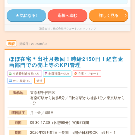
気になる!
応募へ進む
詳しく見る
派遣会社
株式会社リクルートスタッフィング
未読
掲載日
2026/08/08
ほぼ在宅＊出社月数回！時給2150円！経営企
画部門での売上等のKPI管理
交通費別途支給あり
土日祝日が休み
在宅・リモート
WEB登録OK
派遣
東京都千代田区
勤務地
有楽町駅から徒歩5分／日比谷駅から徒歩1分／東京駅から-
--分
月～金／週5日
曜日頻度
09:30-17:30（休憩60分）実働7時間
時間
2026年09月01日～長期 ※開始日相談OK ※9月～！
期間