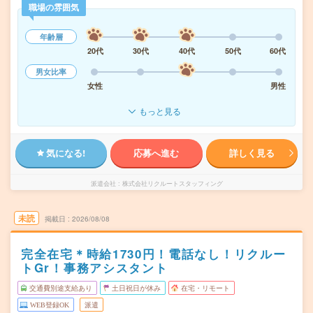
職場の雰囲気
年齢層
20代
30代
40代
50代
60代
男女比率
女性
男性
もっと見る
気になる!
応募へ進む
詳しく見る
派遣会社
株式会社リクルートスタッフィング
未読
掲載日
2026/08/08
完全在宅＊時給1730円！電話なし！リクルー
トGr！事務アシスタント
交通費別途支給あり
土日祝日が休み
在宅・リモート
WEB登録OK
派遣