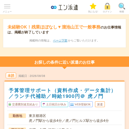
メニュー
気になる!
ログイン
検索
未経験OK！残業ほぼなし▼溜池山王で一般事務
のお仕事情報
は、掲載が終了しています
掲載時の情報は、
ページ下部
からご覧いただけます。
お探しの条件に近い派遣のお仕事
未読
掲載日
2026/08/08
予算管理サポート（資料作成・データ集計）
／ランチ代補助／時給1900円＠ 虎ノ門
交通費別途支給あり
土日祝日が休み
WEB登録OK
派遣
東京都港区
勤務地
虎ノ門駅から徒歩4分／虎ノ門ヒルズ駅から徒歩4分