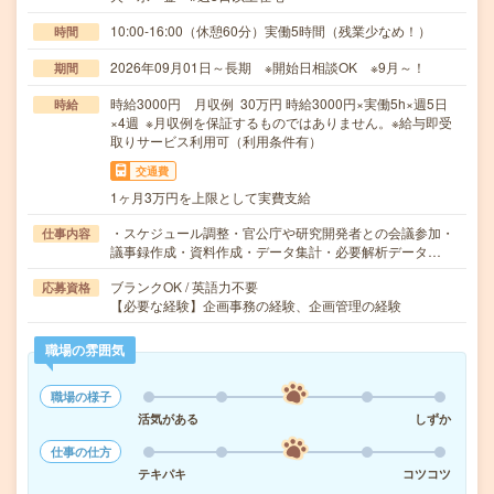
10:00-16:00（休憩60分）実働5時間（残業少なめ！）
時間
2026年09月01日～長期 ※開始日相談OK ※9月～！
期間
時給3000円 月収例 30万円 時給3000円×実働5h×週5日
時給
×4週 ※月収例を保証するものではありません。※給与即受
取りサービス利用可（利用条件有）
交通費
1ヶ月3万円を上限として実費支給
・スケジュール調整・官公庁や研究開発者との会議参加・
仕事内容
議事録作成・資料作成・データ集計・必要解析データ…
ブランクOK / 英語力不要
応募資格
【必要な経験】企画事務の経験、企画管理の経験
職場の雰囲気
職場の様子
活気がある
しずか
仕事の仕方
テキパキ
コツコツ