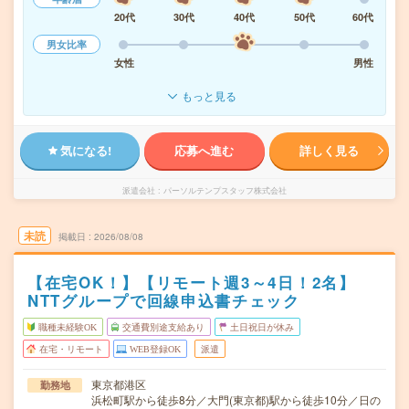
20代
30代
40代
50代
60代
男女比率
女性
男性
もっと見る
気になる!
応募へ進む
詳しく見る
派遣会社
パーソルテンプスタッフ株式会社
未読
掲載日
2026/08/08
【在宅OK！】【リモート週3～4日！2名】
NTTグループで回線申込書チェック
職種未経験OK
交通費別途支給あり
土日祝日が休み
在宅・リモート
WEB登録OK
派遣
東京都港区
勤務地
浜松町駅から徒歩8分／大門(東京都)駅から徒歩10分／日の