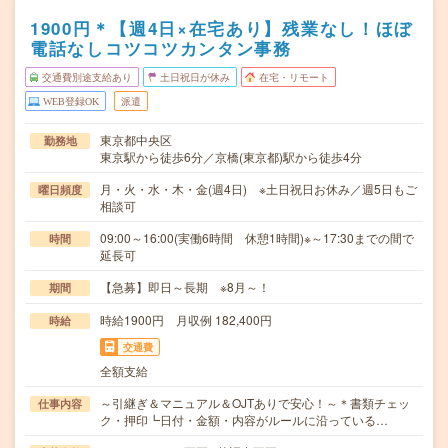
1900円＊【週4日×在宅あり】残業なし！ほぼ
電話なしコツコツカンタン事務
交通費別途支給あり
土日祝日が休み
在宅・リモート
WEB登録OK
派遣
東京都中央区
勤務地
東京駅から徒歩6分／京橋(東京都)駅から徒歩4分
月・火・水・木・金(週4日) ※土日祝日お休み／週5日もご
曜日頻度
相談可
09:00～16:00(実働6時間 休憩1時間)※～17:30までの間で
時間
延長可
【急募】即日～長期 ※8月～！
期間
時給1900円 月収例 182,400円
時給
交通費
全額支給
～引継ぎ＆マニュアル＆OJTありで安心！～＊書類チェッ
仕事内容
ク・押印┗日付・金額・内容がルールに沿っている…