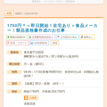
派遣会社
パーソルテンプスタッフ株式会社
未読
掲載日
2026/08/08
1750円＊＜即日開始！在宅あり＞食品メーカ
ー！製品規格書作成のお仕事
職種未経験OK
交通費別途支給あり
土日祝日が休み
残業なし
在宅・リモート
WEB登録OK
派遣
東京都千代田区
勤務地
麹町駅から徒歩7分／四ツ谷駅から徒歩8分
月～金（週5日）
曜日頻度
09:00～17:00(実働7時間15分 休憩45分)※8：30開始も相
時間
談OK！
【急募】即日～長期 ※8月～！
期間
時給1750円 月収例 253,750円
時給
交通費
全額支給