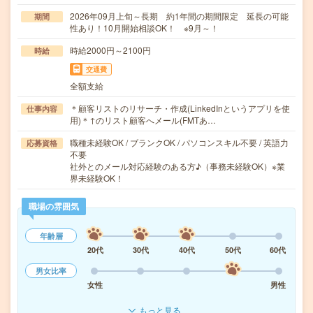
2026年09月上旬～長期 約1年間の期間限定 延長の可能
期間
性あり！10月開始相談OK！ ※9月～！
時給2000円～2100円
時給
交通費
全額支給
＊顧客リストのリサーチ・作成(LinkedInというアプリを使
仕事内容
用)＊↑のリスト顧客へメール(FMTあ…
職種未経験OK / ブランクOK / パソコンスキル不要 / 英語力
応募資格
不要
社外とのメール対応経験のある方♪（事務未経験OK）※業
界未経験OK！
職場の雰囲気
年齢層
20代
30代
40代
50代
60代
男女比率
女性
男性
もっと見る