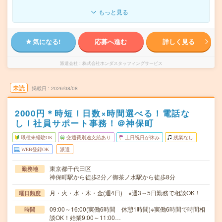
もっと見る
気になる!
応募へ進む
詳しく見る
派遣会社
株式会社ホンダスタッフィングサービス
未読
掲載日
2026/08/08
2000円＊時短！日数×時間選べる！電話な
し！社員サポート事務！＠神保町
職種未経験OK
交通費別途支給あり
土日祝日が休み
残業なし
WEB登録OK
派遣
東京都千代田区
勤務地
神保町駅から徒歩2分／御茶ノ水駅から徒歩8分
月・火・水・木・金(週4日) ※週3～5日勤務で相談OK！
曜日頻度
09:00～16:00(実働6時間 休憩1時間)※実働6時間で時間相
時間
談OK！始業9:00～11:00…