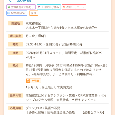
交通費別途支給あり
土日祝日が休み
在宅・リモート
WEB登録OK
派遣
東京都港区
勤務地
六本木一丁目駅から徒歩1分／六本木駅から徒歩7分
月～金／週5日
曜日頻度
09:30-18:00（休憩60分）実働7時間30分
時間
2026年08月24日スタート、期間限定 ※開始日相談OK
期間
※8月～！
時給1950円 月収例 31万円 時給1950円×実働7h30m×週5
時給
日×4週+残業10h ※月収例を保証するものではありませ
ん。※給与即受取りサービス利用可（利用条件有）
交通費
1ヶ月3万円を上限として実費支給
店舗運営に関するアシスタント業務・CRM運営業務（ポイ
仕事内容
ントプログラム管理、会員特典、各種キャンペーン…
ブランクOK / 英語力不要
応募資格
【必要な経験】情報処理全般の経験 【必要なスキル】