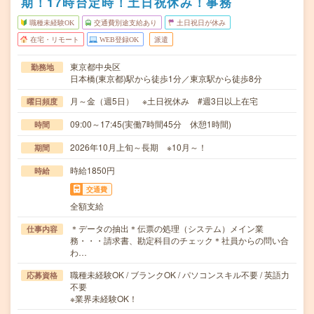
期！17時台定時！土日祝休み！事務
職種未経験OK
交通費別途支給あり
土日祝日が休み
在宅・リモート
WEB登録OK
派遣
東京都中央区
勤務地
日本橋(東京都)駅から徒歩1分／東京駅から徒歩8分
月～金（週5日） ※土日祝休み #週3日以上在宅
曜日頻度
09:00～17:45(実働7時間45分 休憩1時間)
時間
2026年10月上旬～長期 ※10月～！
期間
時給1850円
時給
交通費
全額支給
＊データの抽出＊伝票の処理（システム）メイン業
仕事内容
務・・・請求書、勘定科目のチェック＊社員からの問い合
わ…
職種未経験OK / ブランクOK / パソコンスキル不要 / 英語力
応募資格
不要
※業界未経験OK！