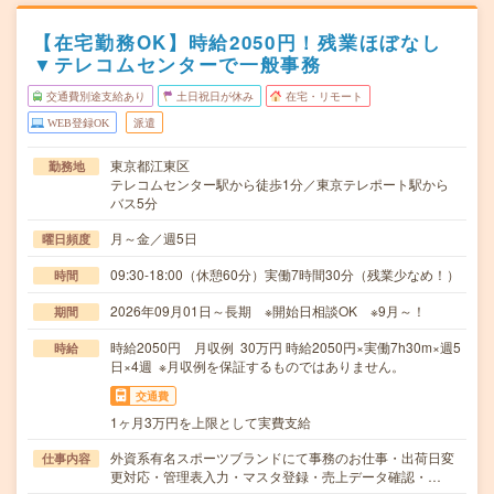
【在宅勤務OK】時給2050円！残業ほぼなし
▼テレコムセンターで一般事務
交通費別途支給あり
土日祝日が休み
在宅・リモート
WEB登録OK
派遣
東京都江東区
勤務地
テレコムセンター駅から徒歩1分／東京テレポート駅から
バス5分
月～金／週5日
曜日頻度
09:30-18:00（休憩60分）実働7時間30分（残業少なめ！）
時間
2026年09月01日～長期 ※開始日相談OK ※9月～！
期間
時給2050円 月収例 30万円 時給2050円×実働7h30m×週5
時給
日×4週 ※月収例を保証するものではありません。
交通費
1ヶ月3万円を上限として実費支給
外資系有名スポーツブランドにて事務のお仕事・出荷日変
仕事内容
更対応・管理表入力・マスタ登録・売上データ確認・…