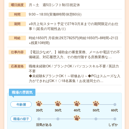
月～土 週5日シフト制/日祝定休
曜日頻度
9:00～18:00(実働8時間/休憩60分)
時間
※9月上旬スタート予定で27年3月末までの期間限定のお仕
期間
事！(延長の可能性あり)
時給1650円 月収例:29万7825円(時給1650円×8時間×21日
時給
+残業10時間)
【電話少なめ*。】補助金の審査業務、メールや電話での不
仕事内容
備確認、対応履歴入力、その他付随する庶務業務な…
職種未経験OK / ブランクOK / パソコンスキル不要 / 英語力
応募資格
不要
◆未経験&ブランクOK！～研修あり～◆PCはスムーズな入
力ができればOK！◇18名募集！お友達同士の…
職場の雰囲気
年齢層
20代
30代
40代
50代
60代
職場の様子
活気がある
しずか