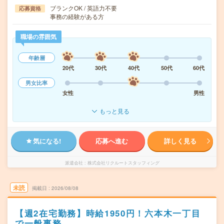
ブランクOK / 英語力不要
応募資格
事務の経験がある方
職場の雰囲気
年齢層
20代
30代
40代
50代
60代
男女比率
女性
男性
もっと見る
気になる!
応募へ進む
詳しく見る
派遣会社
株式会社リクルートスタッフィング
未読
掲載日
2026/08/08
【週2在宅勤務】時給1950円！六本木一丁目
で一般事務