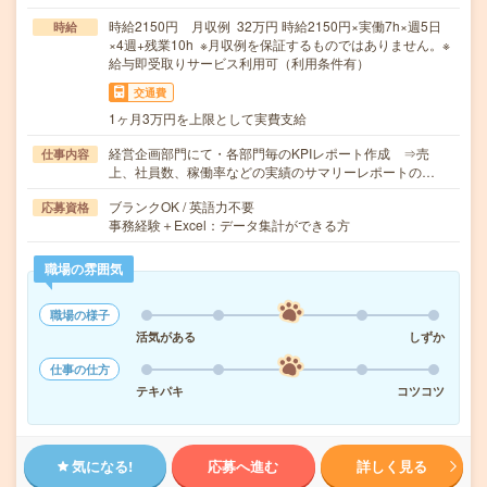
時給2150円 月収例 32万円 時給2150円×実働7h×週5日
時給
×4週+残業10h ※月収例を保証するものではありません。※
給与即受取りサービス利用可（利用条件有）
交通費
1ヶ月3万円を上限として実費支給
経営企画部門にて・各部門毎のKPIレポート作成 ⇒売
仕事内容
上、社員数、稼働率などの実績のサマリーレポートの…
ブランクOK / 英語力不要
応募資格
事務経験＋Excel：データ集計ができる方
職場の雰囲気
職場の様子
活気がある
しずか
仕事の仕方
テキパキ
コツコツ
気になる!
応募へ進む
詳しく見る