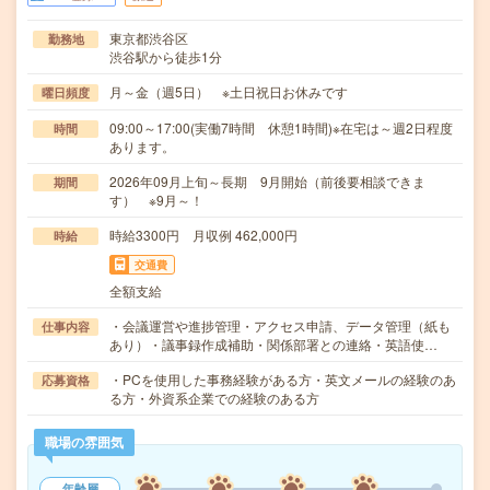
東京都渋谷区
勤務地
渋谷駅から徒歩1分
月～金（週5日） ※土日祝日お休みです
曜日頻度
09:00～17:00(実働7時間 休憩1時間)※在宅は～週2日程度
時間
あります。
2026年09月上旬～長期 9月開始（前後要相談できま
期間
す） ※9月～！
時給3300円 月収例 462,000円
時給
交通費
全額支給
・会議運営や進捗管理・アクセス申請、データ管理（紙も
仕事内容
あり）・議事録作成補助・関係部署との連絡・英語使…
・PCを使用した事務経験がある方・英文メールの経験のあ
応募資格
る方・外資系企業での経験のある方
職場の雰囲気
年齢層