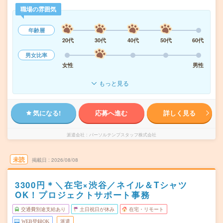
職場の雰囲気
年齢層
20代
30代
40代
50代
60代
男女比率
女性
男性
もっと見る
気になる!
応募へ進む
詳しく見る
派遣会社
パーソルテンプスタッフ株式会社
未読
掲載日
2026/08/08
3300円＊＼在宅×渋谷／ネイル＆Tシャツ
OK！プロジェクトサポート事務
交通費別途支給あり
土日祝日が休み
在宅・リモート
WEB登録OK
派遣