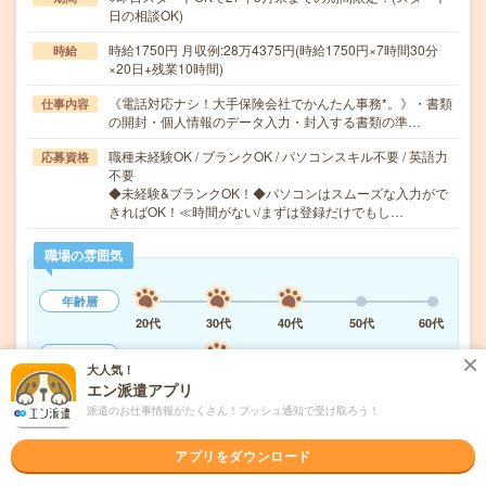
日の相談OK)
時給1750円 月収例:28万4375円(時給1750円×7時間30分
時給
×20日+残業10時間)
《電話対応ナシ！大手保険会社でかんたん事務*。》・書類
仕事内容
の開封・個人情報のデータ入力・封入する書類の準…
職種未経験OK / ブランクOK / パソコンスキル不要 / 英語力
応募資格
不要
◆未経験&ブランクOK！◆パソコンはスムーズな入力がで
きればOK！≪時間がない/まずは登録だけでもし…
職場の雰囲気
年齢層
20代
30代
40代
50代
60代
男女比率
大人気！
女性
男性
エン派遣アプリ
派遣のお仕事情報がたくさん！プッシュ通知で受け取ろう！
もっと見る
アプリをダウンロード
気になる!
応募へ進む
詳しく見る