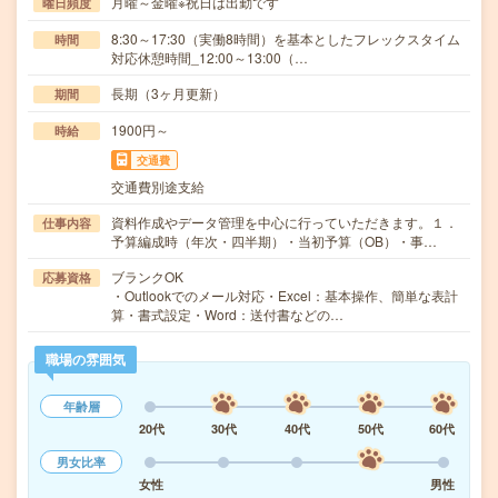
月曜～金曜※祝日は出勤です
曜日頻度
8:30～17:30（実働8時間）を基本としたフレックスタイム
時間
対応休憩時間_12:00～13:00（…
長期（3ヶ月更新）
期間
1900円～
時給
交通費
交通費別途支給
資料作成やデータ管理を中心に行っていただきます。１．
仕事内容
予算編成時（年次・四半期）・当初予算（OB）・事…
ブランクOK
応募資格
・Outlookでのメール対応・Excel：基本操作、簡単な表計
算・書式設定・Word：送付書などの…
職場の雰囲気
年齢層
20代
30代
40代
50代
60代
男女比率
女性
男性