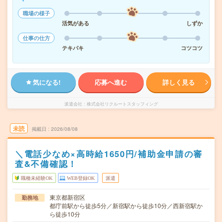
職場の様子
活気がある
しずか
仕事の仕方
テキパキ
コツコツ
気になる!
応募へ進む
詳しく見る
派遣会社
株式会社リクルートスタッフィング
未読
掲載日
2026/08/08
＼電話少なめ×高時給1650円/補助金申請の審
査&不備確認！
職種未経験OK
WEB登録OK
派遣
東京都新宿区
勤務地
都庁前駅から徒歩5分／新宿駅から徒歩10分／西新宿駅か
ら徒歩10分