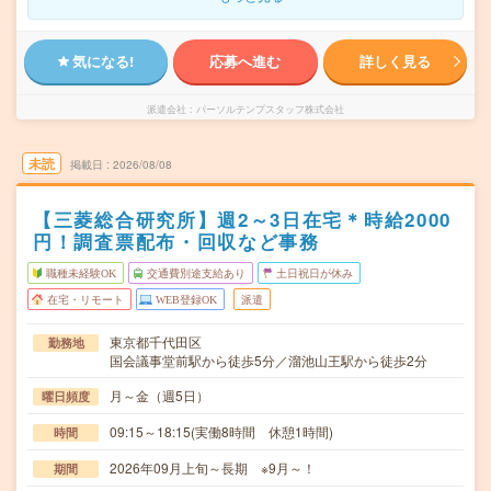
気になる!
応募へ進む
詳しく見る
派遣会社
パーソルテンプスタッフ株式会社
未読
掲載日
2026/08/08
【三菱総合研究所】週2～3日在宅＊時給2000
円！調査票配布・回収など事務
職種未経験OK
交通費別途支給あり
土日祝日が休み
在宅・リモート
WEB登録OK
派遣
東京都千代田区
勤務地
国会議事堂前駅から徒歩5分／溜池山王駅から徒歩2分
月～金（週5日）
曜日頻度
09:15～18:15(実働8時間 休憩1時間)
時間
2026年09月上旬～長期 ※9月～！
期間