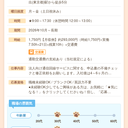
出(東京都)駅から徒歩5分
月～金（土日祝休み）
曜日頻度
★9:00～17:30（休憩時間 12:00～13:00）
時間
2026年10月～長期
期間
1,750円【月収例】約293,000円（時給1,750円×実働
時給
7.50h×21日+残業10h）+交通費
交通費
通勤交通費の支給あり（当社規定による）
法人向け通信回線サービスに関する、申込書の不備チェッ
仕事内容
クと修正依頼をお願いします。入社後は4～6ヶ月の…
職種未経験OK / ブランクOK / 英語力不要
応募資格
●未経験OK少しでもご興味がある方は、お気軽に「★気に
なる！」をクリックしてくださいね！但し、「応募…
職場の雰囲気
年齢層
20代
30代
40代
50代
60代