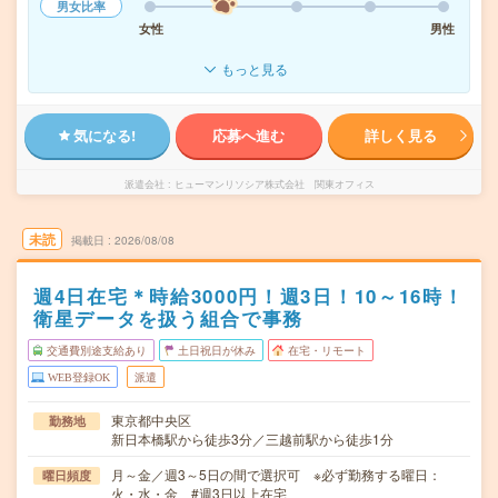
男女比率
女性
男性
もっと見る
気になる!
応募へ進む
詳しく見る
派遣会社
ヒューマンリソシア株式会社 関東オフィス
未読
掲載日
2026/08/08
週4日在宅＊時給3000円！週3日！10～16時！
衛星データを扱う組合で事務
交通費別途支給あり
土日祝日が休み
在宅・リモート
WEB登録OK
派遣
東京都中央区
勤務地
新日本橋駅から徒歩3分／三越前駅から徒歩1分
月～金／週3～5日の間で選択可 ※必ず勤務する曜日：
曜日頻度
火・水・金 #週3日以上在宅