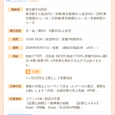
東京都千代田区
勤務地
東京駅から徒歩2分／京橋(東京都)駅から徒歩4分／宝町(東
京都)駅から---分／日本橋(東京都)駅から---分／有楽町駅か
ら---分
月～金／週5日 #週3日以上在宅
曜日頻度
10:00-18:30（休憩60分）実働7時間30分
時間
2026年09月01日～長期 ※開始日相談OK ※9月～！
期間
時給1770円 月収例 28万円 時給1770円×実働7h30m×週5
時給
日×4週+残業10h ※月収例を保証するものではありませ
ん。
交通費
1ヶ月3万円を上限として実費支給
週報や月報などルーチンで決まったデータの集計、展開を
仕事内容
お願いします＊内容：全国営業の売上実績、KPI実…
ブランクOK / 英語力不要
応募資格
【必要な経験】一般事務の経験 【必要なスキル】
Excel：IF関数、Excel：VLOOKUP関数…