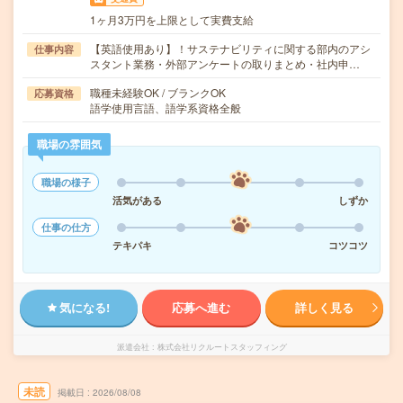
1ヶ月3万円を上限として実費支給
【英語使用あり】！サステナビリティに関する部内のアシ
仕事内容
スタント業務・外部アンケートの取りまとめ・社内申…
職種未経験OK / ブランクOK
応募資格
語学使用言語、語学系資格全般
職場の雰囲気
職場の様子
活気がある
しずか
仕事の仕方
テキパキ
コツコツ
気になる!
応募へ進む
詳しく見る
派遣会社
株式会社リクルートスタッフィング
未読
掲載日
2026/08/08