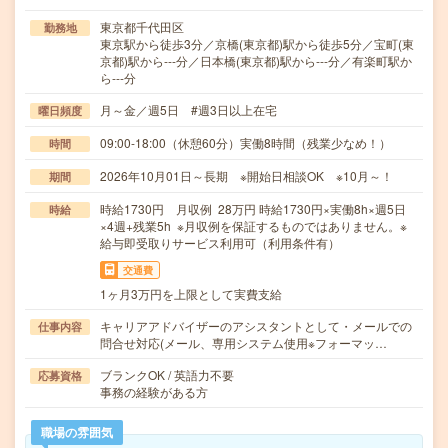
東京都千代田区
勤務地
東京駅から徒歩3分／京橋(東京都)駅から徒歩5分／宝町(東
京都)駅から---分／日本橋(東京都)駅から---分／有楽町駅か
ら---分
月～金／週5日 #週3日以上在宅
曜日頻度
09:00-18:00（休憩60分）実働8時間（残業少なめ！）
時間
2026年10月01日～長期 ※開始日相談OK ※10月～！
期間
時給1730円 月収例 28万円 時給1730円×実働8h×週5日
時給
×4週+残業5h ※月収例を保証するものではありません。※
給与即受取りサービス利用可（利用条件有）
交通費
1ヶ月3万円を上限として実費支給
キャリアアドバイザーのアシスタントとして・メールでの
仕事内容
問合せ対応(メール、専用システム使用※フォーマッ…
ブランクOK / 英語力不要
応募資格
事務の経験がある方
職場の雰囲気