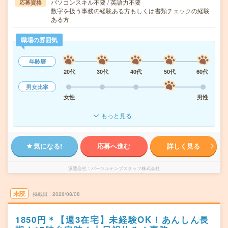
パソコンスキル不要 / 英語力不要
応募資格
数字を扱う事務の経験ある方もしくは書類チェックの経験
ある方
職場の雰囲気
年齢層
20代
30代
40代
50代
60代
男女比率
女性
男性
もっと見る
気になる!
応募へ進む
詳しく見る
派遣会社
パーソルテンプスタッフ株式会社
未読
掲載日
2026/08/08
1850円＊【週3在宅】未経験OK！あんしん長