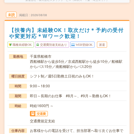
未読
掲載日
2026/08/08
【扶養内】未経験OK！取次だけ＊予約の受付
や変更対応＊Wワーク歓迎！
職種未経験OK
交通費別途支給あり
WEB登録OK
派遣
千葉県船橋市
勤務地
西船橋駅から徒歩5分／京成西船駅から徒歩10分／船橋駅
からバス15分／南船橋駅からバス20分
シフト制／週5日勤務土日祝のみもOK！
曜日頻度
9:00～18:00
時間
即日～長期のお仕事 #8月～、#9月～勤務もOK！
期間
時給1600円 ～
時給
交通費
交通費規定支給
お客様からの電話を受けて、担当部署へ取り次ぐお仕事で
仕事内容