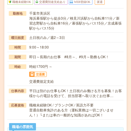
職種未経験OK
交通費別途支給あり
WEB登録OK
派遣
千葉市美浜区
勤務地
海浜幕張駅から徒歩3分／検見川浜駅から自転車11分／新
習志野駅から自転車16分／幕張駅からバス15分／京成幕張
駅からバス15分
土日祝のみ／週2～3日
曜日頻度
9:00～18:00
時間
即日～長期のお仕事 #8月～、#9月～勤務もOK！
期間
時給1700円 ～
時給
交通費
交通費規定支給
平日は別のお仕事もOK！土日祝のみ働ける方を募集！お客
仕事内容
様からの電話を受けて、担当部署へ取り次ぐお仕事…
職種未経験OK / ブランクOK / 英語力不要
応募資格
普通自動車免許のある方（運転業務は一切ございませ
ん！）└または車の一般的な知識があればOK！
職場の雰囲気