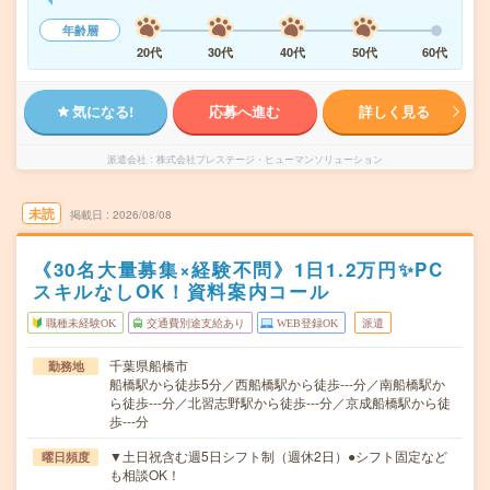
年齢層
20代
30代
40代
50代
60代
気になる!
応募へ進む
詳しく見る
派遣会社
株式会社プレステージ・ヒューマンソリューション
未読
掲載日
2026/08/08
《30名大量募集×経験不問》1日1.2万円✨PC
スキルなしOK！資料案内コール
職種未経験OK
交通費別途支給あり
WEB登録OK
派遣
千葉県船橋市
勤務地
船橋駅から徒歩5分／西船橋駅から徒歩---分／南船橋駅か
ら徒歩---分／北習志野駅から徒歩---分／京成船橋駅から徒
歩---分
▼土日祝含む週5日シフト制（週休2日）●シフト固定など
曜日頻度
も相談OK！