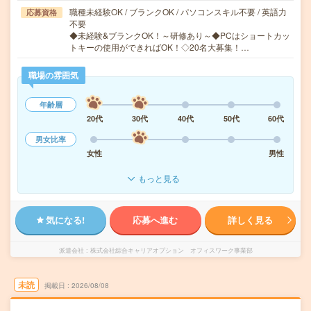
職種未経験OK / ブランクOK / パソコンスキル不要 / 英語力
応募資格
不要
◆未経験&ブランクOK！～研修あり～◆PCはショートカッ
トキーの使用ができればOK！◇20名大募集！…
職場の雰囲気
年齢層
20代
30代
40代
50代
60代
男女比率
女性
男性
もっと見る
気になる!
応募へ進む
詳しく見る
派遣会社
株式会社綜合キャリアオプション オフィスワーク事業部
未読
掲載日
2026/08/08