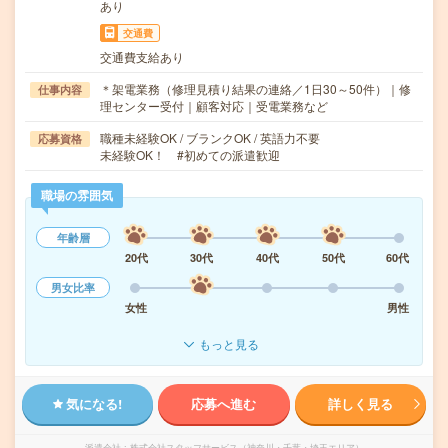
あり
交通費
交通費支給あり
＊架電業務（修理見積り結果の連絡／1日30～50件）｜修
仕事内容
理センター受付｜顧客対応｜受電業務など
職種未経験OK / ブランクOK / 英語力不要
応募資格
未経験OK！ #初めての派遣歓迎
職場の雰囲気
年齢層
20代
30代
40代
50代
60代
男女比率
女性
男性
もっと見る
気になる!
応募へ進む
詳しく見る
派遣会社
株式会社スタッフサービス（神奈川・千葉・埼玉エリア）