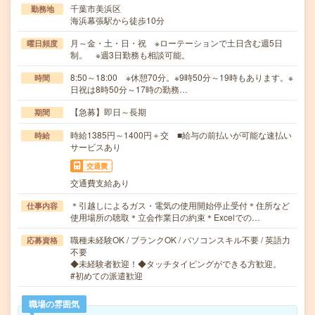
千葉市美浜区
勤務地
海浜幕張駅から徒歩10分
月～金・土・日・祝 ※ローテーションで土日含む週5日
曜日頻度
制。 ※週3日勤務も相談可能。
8:50～18:00 ※休憩70分。※9時50分～19時もあります。※
時間
日祝は8時50分～17時の勤務…
【急募】即日～長期
期間
時給1385円～1400円＋交 ■給与の前払いが可能な速払い
時給
サービスあり
交通費
交通費支給あり
＊引越しによるガス・電気の使用開始停止受付＊住所など
仕事内容
使用場所の聴取＊立会作業日の約束＊Excelでの…
職種未経験OK / ブランクOK / パソコンスキル不要 / 英語力
応募資格
不要
◆未経験者歓迎！◆タッチタイピングができる方歓迎。
#初めての派遣歓迎
職場の雰囲気