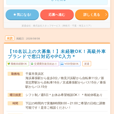
気になる!
応募へ進む
詳しく見る
派遣会社
株式会社スタッフサービス（神奈川・千葉・埼玉エリア）
未読
掲載日
2026/08/08
【10名以上の大募集！】未経験OK！高級外車
ブランドで窓口対応やPC入力＊
職種未経験OK
交通費別途支給あり
WEB登録OK
派遣
千葉市美浜区
勤務地
海浜幕張駅から徒歩3分／検見川浜駅から自転車11分／新
習志野駅から自転車16分／京成幕張駅からバス15分／幕張
駅からバス15分
シフト制／週5日＊お休み希望相談OK！ ＊有給休暇あり
曜日頻度
下記の時間内で実働8時間8:00～21:00ご希望の日程に調整
時間
可能です！是非ご相談ください！