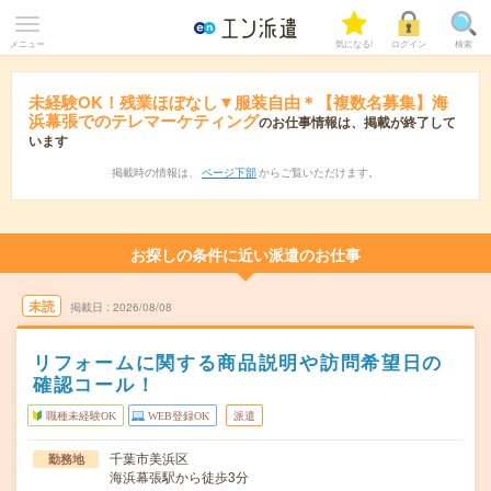
メニュー
気になる!
ログイン
検索
未経験OK！残業ほぼなし▼服装自由＊【複数名募集】海
浜幕張でのテレマーケティング
のお仕事情報は、掲載が終了して
います
掲載時の情報は、
ページ下部
からご覧いただけます。
お探しの条件に近い派遣のお仕事
未読
掲載日
2026/08/08
リフォームに関する商品説明や訪問希望日の
確認コール！
職種未経験OK
WEB登録OK
派遣
千葉市美浜区
勤務地
海浜幕張駅から徒歩3分