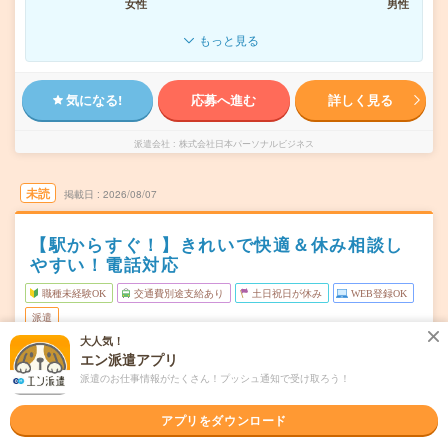
女性
男性
もっと見る
気になる!
応募へ進む
詳しく見る
派遣会社
株式会社日本パーソナルビジネス
未読
掲載日
2026/08/07
【駅からすぐ！】きれいで快適＆休み相談し
やすい！電話対応
職種未経験OK
交通費別途支給あり
土日祝日が休み
WEB登録OK
派遣
大人気！
千葉市中央区
勤務地
エン派遣アプリ
市役所前(千葉県)駅から徒歩4分／千葉みなと駅から徒歩7
派遣のお仕事情報がたくさん！プッシュ通知で受け取ろう！
分
アプリをダウンロード
月～金（週5日） ※土日祝休み！
曜日頻度