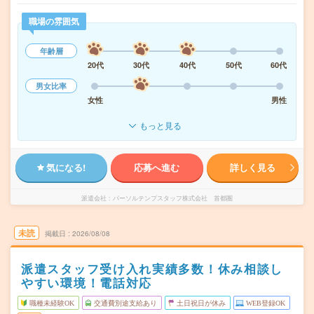
職場の雰囲気
年齢層
20代
30代
40代
50代
60代
男女比率
女性
男性
もっと見る
気になる!
応募へ進む
詳しく見る
派遣会社
パーソルテンプスタッフ株式会社 首都圏
未読
掲載日
2026/08/08
派遣スタッフ受け入れ実績多数！休み相談し
やすい環境！電話対応
職種未経験OK
交通費別途支給あり
土日祝日が休み
WEB登録OK