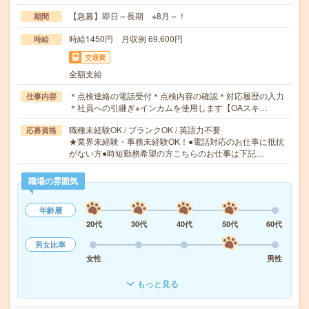
【急募】即日～長期 ※8月～！
期間
時給1450円 月収例 69,600円
時給
交通費
全額支給
＊点検連絡の電話受付＊点検内容の確認＊対応履歴の入力
仕事内容
＊社員への引継ぎ※インカムを使用します【OAスキ…
職種未経験OK / ブランクOK / 英語力不要
応募資格
★業界未経験・事務未経験OK！●電話対応のお仕事に抵抗
がない方●時短勤務希望の方こちらのお仕事は下記…
職場の雰囲気
年齢層
20代
30代
40代
50代
60代
男女比率
女性
男性
もっと見る