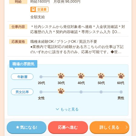
時給1600円 月収例 96,000円
時給
交通費
全額支給
＊社内システムから発信対象者へ連絡＊入金状況確認＊対
仕事内容
応履歴の入力＊契約内容確認＊専用システム入力【O…
職種未経験OK / ブランクOK / 英語力不要
応募資格
●業務内で電話対応の経験がある方こちらのお仕事は下記
のいずれかに該当する方のみ、応募が可能です。◆世…
職場の雰囲気
年齢層
20代
30代
40代
50代
60代
男女比率
女性
男性
もっと見る
気になる!
応募へ進む
詳しく見る