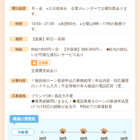
月～金 ※土日祝休み 企業カレンダーで土曜出勤ありま
曜日頻度
す。
13:00～21:00 ※休憩60分。※土曜は9時～17時の勤務で
時間
す。
【急募】即日～長期
期間
時給1600円＋交 【月収例】266,000円～ ■給与の前払
時給
いが可能な速払いサービスあり
交通費
交通費支給あり
＊無担保ローン新規申込の事務処理｜申込内容・対応履歴
仕事内容
のシステム入力｜不足情報や本人確認の電話応対（受…
ブランクOK / 英語力不要
応募資格
◆業界経験問いません！◆電話業務＆ローンの新規申込受
けつけ対応の経験がある方 #初めての派遣歓迎
職場の雰囲気
年齢層
20代
30代
40代
50代
60代