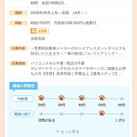
時間 休憩1時間)23…
2026年09月上旬～長期 ※9月～！
期間
時給1550円 月収例 248,000円+残業代
時給
交通費
全額支給
～世界的自動車メーカーのロードアシスタントサービスを
仕事内容
担当いただきます～＊車の状況についてヒアリング＊…
パソコンスキル不要 / 英語力不要
応募資格
テレマーケティングやカスタマーサポートのご経験をお持
ちの方【学歴】高等学校ご卒業以上【選考ステップ】…
職場の雰囲気
年齢層
20代
30代
40代
50代
60代
職場の様子
活気がある
しずか
もっと見る