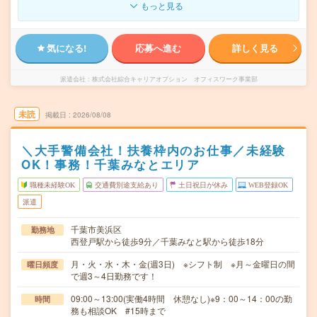
もっと見る
気になる!
応募へ進む
詳しく見る
派遣会社
株式会社綜合キャリアオプション オフィスワーク事業部
未読
掲載日
2026/08/08
＼大手警備会社！扶養枠内のお仕事／未経験
OK！事務！千葉みなとエリア
職種未経験OK
交通費別途支給あり
土日祝日が休み
WEB登録OK
派遣
千葉市美浜区
勤務地
西登戸駅から徒歩9分／千葉みなと駅から徒歩18分
月・火・水・木・金(週3日) ※シフト制 ※月～金曜日の間
曜日頻度
で週3～4日勤務です！
09:00～13:00(実働4時間 休憩なし)※9：00～14：00の勤
時間
務も相談OK #15時まで