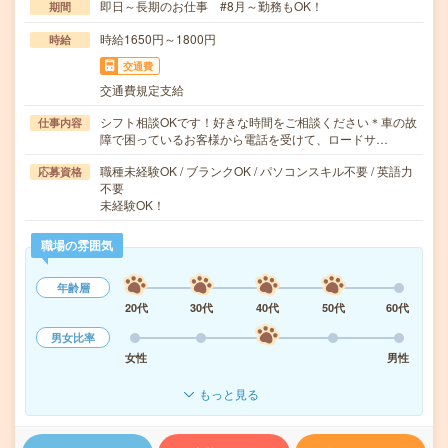
即日～長期のお仕事 #8月～勤務もOK！
期間
時給1650円～1800円
時給
交通費
交通費規定支給
シフト相談OKです！好きな時間をご相談ください＊車の故
仕事内容
障で困っているお客様から電話を受けて、ロードサ…
職種未経験OK / ブランクOK / パソコンスキル不要 / 英語力
応募資格
不要
未経験OK！
職場の雰囲気
年齢層
20代
30代
40代
50代
60代
男女比率
女性
男性
もっと見る