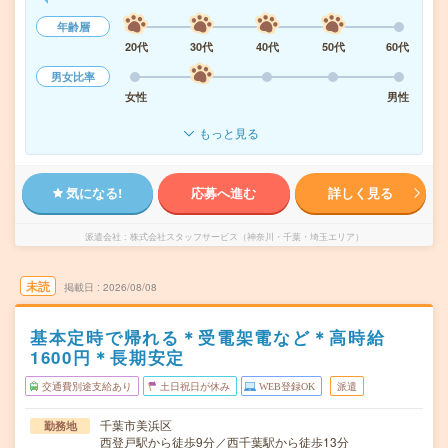
年齢層
20代
30代
40代
50代
60代
男女比率
女性
男性
もっと見る
気になる!
応募へ進む
詳しく見る
派遣会社
株式会社スタッフサービス（神奈川・千葉・埼玉エリア）
未読
掲載日
2026/08/08
基本定時で帰れる＊受電架電など＊高時給
1600円＊長期安定
交通費別途支給あり
土日祝日が休み
WEB登録OK
派遣
千葉市美浜区
勤務地
西登戸駅から徒歩9分／西千葉駅から徒歩13分