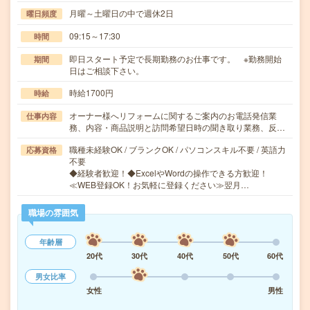
月曜～土曜日の中で週休2日
曜日頻度
09:15～17:30
時間
即日スタート予定で長期勤務のお仕事です。 ※勤務開始
期間
日はご相談下さい。
時給1700円
時給
オーナー様へリフォームに関するご案内のお電話発信業
仕事内容
務、内容・商品説明と訪問希望日時の聞き取り業務、反…
職種未経験OK / ブランクOK / パソコンスキル不要 / 英語力
応募資格
不要
◆経験者歓迎！◆ExcelやWordの操作できる方歓迎！
≪WEB登録OK！お気軽に登録ください≫翌月…
職場の雰囲気
年齢層
20代
30代
40代
50代
60代
男女比率
女性
男性