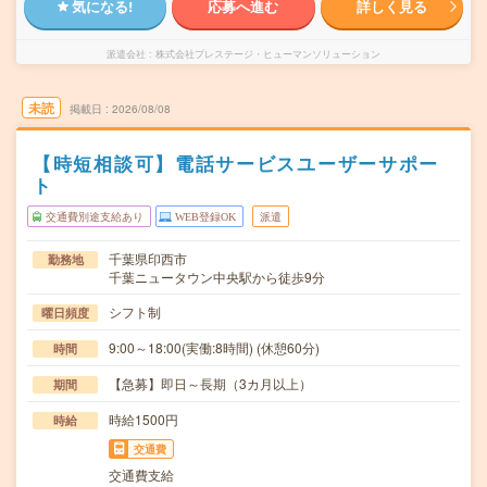
気になる!
応募へ進む
詳しく見る
派遣会社
株式会社プレステージ・ヒューマンソリューション
未読
掲載日
2026/08/08
【時短相談可】電話サービスユーザーサポー
ト
交通費別途支給あり
WEB登録OK
派遣
千葉県印西市
勤務地
千葉ニュータウン中央駅から徒歩9分
シフト制
曜日頻度
9:00～18:00(実働:8時間) (休憩60分)
時間
【急募】即日～長期（3カ月以上）
期間
時給1500円
時給
交通費
交通費支給