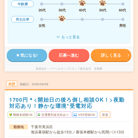
年齢層
20代
30代
40代
50代
60代
男女比率
女性
男性
もっと見る
気になる!
応募へ進む
詳しく見る
派遣会社
パーソルテンプスタッフ株式会社 首都圏
未読
掲載日
2026/08/08
1700円＊<開始日の後ろ倒し相談OK！>夜勤
対応あり！静かな環境*受電対応
職種未経験OK
交通費別途支給あり
WEB登録OK
派遣
千葉市美浜区
勤務地
海浜幕張駅から徒歩13分／幕張本郷駅から民間バス13分