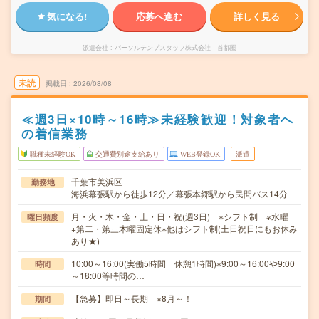
気になる!
応募へ進む
詳しく見る
派遣会社
パーソルテンプスタッフ株式会社 首都圏
未読
掲載日
2026/08/08
≪週3日×10時～16時≫未経験歓迎！対象者へ
の着信業務
職種未経験OK
交通費別途支給あり
WEB登録OK
派遣
千葉市美浜区
勤務地
海浜幕張駅から徒歩12分／幕張本郷駅から民間バス14分
月・火・木・金・土・日・祝(週3日) ※シフト制 ※水曜
曜日頻度
+第二・第三木曜固定休※他はシフト制(土日祝日にもお休み
あり★)
10:00～16:00(実働5時間 休憩1時間)※9:00～16:00や9:00
時間
～18:00等時間の…
【急募】即日～長期 ※8月～！
期間