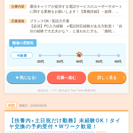
通信キャリアが提供する電話サービスのユーザーサポート
仕事内容
に関する業務をお願いします！【業務詳細】・故障、…
ブランクOK / 英語力不要
応募資格
【必須】PC入力経験 ※電話対応経験がある方歓迎！「自
分の経験で大丈夫かな？」と迷われた方も、「挑戦…
職場の雰囲気
年齢層
20代
30代
40代
50代
60代
気になる!
応募へ進む
詳しく見る
派遣会社
アデコ株式会社 Tech Talent事業本部
未読
掲載日
2026/08/08
【扶養内×土日祝だけ勤務】未経験OK！タイ
ヤ交換の予約受付＊Wワーク歓迎！