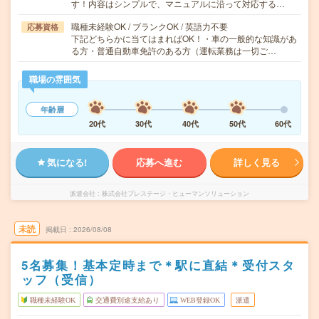
す！内容はシンプルで、マニュアルに沿って対応する…
職種未経験OK / ブランクOK / 英語力不要
応募資格
下記どちらかに当てはまればOK！・車の一般的な知識があ
る方・普通自動車免許のある方（運転業務は一切ご…
職場の雰囲気
年齢層
20代
30代
40代
50代
60代
気になる!
応募へ進む
詳しく見る
派遣会社
株式会社プレステージ・ヒューマンソリューション
未読
掲載日
2026/08/08
5名募集！基本定時まで＊駅に直結＊受付スタ
ッフ（受信）
職種未経験OK
交通費別途支給あり
WEB登録OK
派遣