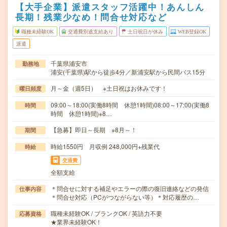
【大手企業】派遣スタッフ活躍中！あんしん
長期！残業少なめ！問合せ対応など
職種未経験OK
交通費別途支給あり
土日祝日が休み
WEB登録OK
派遣
千葉県浦安市
勤務地
浦安(千葉県)駅から徒歩4分／新浦安駅から民間バス15分
月～金（週5日） ※土日祝はお休みです！
曜日頻度
09:00～18:00(実働8時間 休憩1時間)08:00～17:00(実働8
時間
時間 休憩1時間)※8…
【急募】即日～長期 ※8月～！
期間
時給1550円 月収例 248,000円+残業代
時給
交通費
全額支給
＊問合せに対する補足やエラーの際の復旧連絡などの発信
仕事内容
＊問合せ対応（PCがつながらない等）＊対応履歴の…
職種未経験OK / ブランクOK / 英語力不要
応募資格
★業界未経験OK！