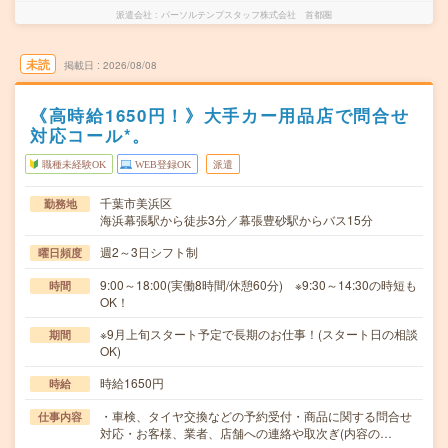
派遣会社
パーソルテンプスタッフ株式会社 首都圏
未読
掲載日
2026/08/08
《高時給1650円！》大手カー用品店で問合せ
対応コール*。
職種未経験OK
WEB登録OK
派遣
千葉市美浜区
勤務地
海浜幕張駅から徒歩3分／幕張豊砂駅からバス15分
週2～3日シフト制
曜日頻度
9:00～18:00(実働8時間/休憩60分) ※9:30～14:30の時短も
時間
OK！
※9月上旬スタート予定で長期のお仕事！(スタート日の相談
期間
OK)
時給1650円
時給
・車検、タイヤ交換などの予約受付・商品に関する問合せ
仕事内容
対応・お客様、業者、店舗への連絡や取次ぎ(内容の…