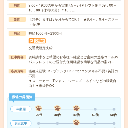
9:00～19:00の中から実働7.5～8H▼シフト例＊09：00～
時間
18：00（休憩60分）＊10：…
【急募】まずは3か月からでOK！ ★8月～、9月～スター
期間
トもOK！
時給1600円～2300円
時給
交通費
交通費規定支給
資料請求をご希望のお客様へ確認とご案内の連絡コール✍
仕事内容
パンフレットのご送付先住所確認や簡単な商品の案内…
職種未経験OK / ブランクOK / パソコンスキル不要 / 英語力
応募資格
不要
▼スニーカー、Tシャツ、ジーンズ、ネイルなどの服装自
由！▼未経験OK
職場の雰囲気
年齢層
20代
30代
40代
50代
60代
男女比率