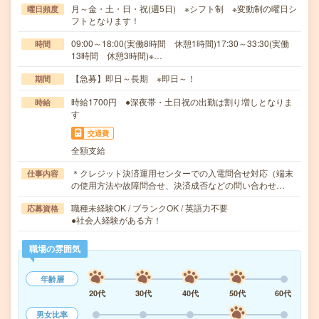
月～金・土・日・祝(週5日) ※シフト制 ※変動制の曜日シ
曜日頻度
フトとなります！
09:00～18:00(実働8時間 休憩1時間)17:30～33:30(実働
時間
13時間 休憩3時間)※…
【急募】即日～長期 ※即日～！
期間
時給1700円 ●深夜帯・土日祝の出勤は割り増しとなりま
時給
す
交通費
全額支給
＊クレジット決済運用センターでの入電問合せ対応（端末
仕事内容
の使用方法や故障問合せ、決済成否などの問い合わせ…
職種未経験OK / ブランクOK / 英語力不要
応募資格
●社会人経験がある方！
職場の雰囲気
年齢層
20代
30代
40代
50代
60代
男女比率