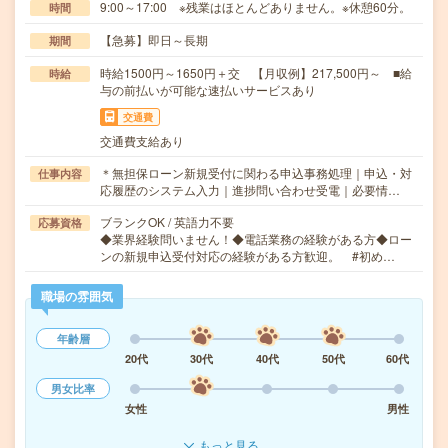
9:00～17:00 ※残業はほとんどありません。※休憩60分。
時間
【急募】即日～長期
期間
時給1500円～1650円＋交 【月収例】217,500円～ ■給
時給
与の前払いが可能な速払いサービスあり
交通費
交通費支給あり
＊無担保ローン新規受付に関わる申込事務処理｜申込・対
仕事内容
応履歴のシステム入力｜進捗問い合わせ受電｜必要情…
ブランクOK / 英語力不要
応募資格
◆業界経験問いません！◆電話業務の経験がある方◆ロー
ンの新規申込受付対応の経験がある方歓迎。 #初め…
職場の雰囲気
年齢層
20代
30代
40代
50代
60代
男女比率
女性
男性
もっと見る