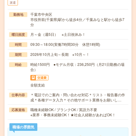
派遣
千葉市中央区
勤務地
市役所前(千葉県)駅から徒歩4分／千葉みなと駅から徒歩7
分
月～金（週5日） ※土日祝休み！
曜日頻度
09:30～18:00(実働7時間30分 休憩1時間)
時間
2026年10月上旬～長期 ※10月～！
期間
時給1500円 ●モデル月収：236,250円（月21日勤務の場
時給
合）
交通費
全額支給
＊電話でのご案内・問い合わせ対応＊リスト・報告書の作
仕事内容
成＊各種データ入力＊その他サポート業務をお願いし…
職種未経験OK / ブランクOK / 英語力不要
応募資格
※業界・事務未経験OK！★社会人経験があればOK！
職場の雰囲気