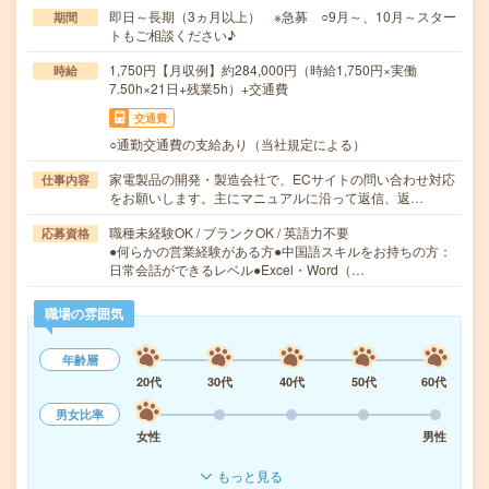
即日～長期（3ヵ月以上） ※急募 ○9月～、10月～スター
期間
トもご相談ください♪
1,750円【月収例】約284,000円（時給1,750円×実働
時給
7.50h×21日+残業5h）+交通費
交通費
○通勤交通費の支給あり（当社規定による）
家電製品の開発・製造会社で、ECサイトの問い合わせ対応
仕事内容
をお願いします。主にマニュアルに沿って返信、返…
職種未経験OK / ブランクOK / 英語力不要
応募資格
●何らかの営業経験がある方●中国語スキルをお持ちの方：
日常会話ができるレベル●Excel・Word（…
職場の雰囲気
年齢層
20代
30代
40代
50代
60代
男女比率
女性
男性
もっと見る