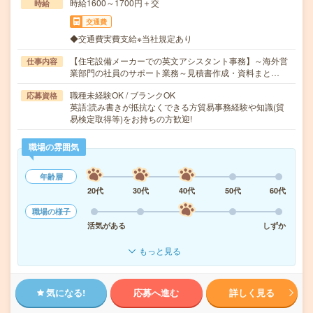
時給1600～1700円＋交
時給
交通費
◆交通費実費支給※当社規定あり
【住宅設備メーカーでの英文アシスタント事務】～海外営
仕事内容
業部門の社員のサポート業務～見積書作成・資料まと…
職種未経験OK / ブランクOK
応募資格
英語:読み書きが抵抗なくできる方貿易事務経験や知識(貿
易検定取得等)をお持ちの方歓迎!
職場の雰囲気
年齢層
20代
30代
40代
50代
60代
職場の様子
活気がある
しずか
もっと見る
気になる!
応募へ進む
詳しく見る