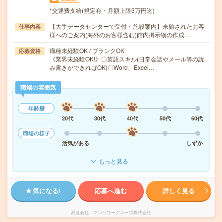
*交通費支給(規定有・月額上限3万円迄)
【大手データセンターで受付・施設案内】来館されたお客
仕事内容
様へのご案内(海外のお客様含む)館内掲示物の作成…
職種未経験OK / ブランクOK
応募資格
《業界未経験OK!》〇英語スキル(日常会話やメール等の読
み書きができればOK)〇Word、Excel…
職場の雰囲気
年齢層
20代
30代
40代
50代
60代
職場の様子
活気がある
しずか
もっと見る
気になる!
応募へ進む
詳しく見る
派遣会社
マンパワーグループ株式会社