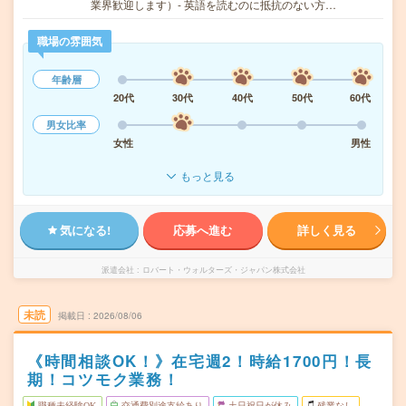
業界歓迎します）- 英語を読むのに抵抗のない方…
職場の雰囲気
年齢層
20代
30代
40代
50代
60代
男女比率
女性
男性
もっと見る
気になる!
応募へ進む
詳しく見る
派遣会社
ロバート・ウォルターズ・ジャパン株式会社
未読
掲載日
2026/08/06
《時間相談OK！》在宅週2！時給1700円！長
期！コツモク業務！
職種未経験OK
交通費別途支給あり
土日祝日が休み
残業なし