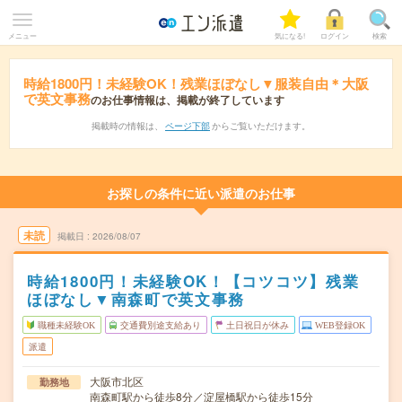
メニュー
気になる!
ログイン
検索
時給1800円！未経験OK！残業ほぼなし▼服装自由＊大阪
で英文事務
のお仕事情報は、掲載が終了しています
掲載時の情報は、
ページ下部
からご覧いただけます。
お探しの条件に近い派遣のお仕事
未読
掲載日
2026/08/07
時給1800円！未経験OK！【コツコツ】残業
ほぼなし▼南森町で英文事務
職種未経験OK
交通費別途支給あり
土日祝日が休み
WEB登録OK
派遣
大阪市北区
勤務地
南森町駅から徒歩8分／淀屋橋駅から徒歩15分