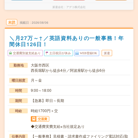
派遣会社
アデコ株式会社
未読
掲載日
2026/08/06
＼月27万～↑／英語資料ありの一般事務！年
間休日126日！
交通費別途支給あり
土日祝日が休み
WEB登録OK
派遣
大阪市西区
勤務地
西長堀駅から徒歩4分／阿波座駅から徒歩6分
月～金
曜日頻度
9:00～18:00
時間
【急募】即日～長期
期間
時給1700円＋交
時給
交通費
◆交通費実費支給※当社規定あり
【一般事務】見積書・請求書作成ファイリング電話対応(取
仕事内容