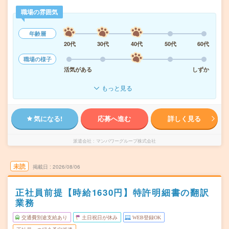
職場の雰囲気
年齢層
20代
30代
40代
50代
60代
職場の様子
活気がある
しずか
もっと見る
気になる!
応募へ進む
詳しく見る
派遣会社
マンパワーグループ株式会社
未読
掲載日
2026/08/06
正社員前提【時給1630円】特許明細書の翻訳
業務
交通費別途支給あり
土日祝日が休み
WEB登録OK