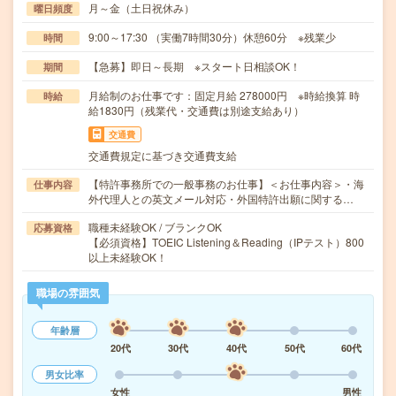
月～金（土日祝休み）
曜日頻度
9:00～17:30 （実働7時間30分）休憩60分 ※残業少
時間
【急募】即日～長期 ※スタート日相談OK！
期間
月給制のお仕事です：固定月給 278000円 ※時給換算 時
時給
給1830円（残業代・交通費は別途支給あり）
交通費
交通費規定に基づき交通費支給
【特許事務所での一般事務のお仕事】＜お仕事内容＞・海
仕事内容
外代理人との英文メール対応・外国特許出願に関する…
職種未経験OK / ブランクOK
応募資格
【必須資格】TOEIC Listening＆Reading（IPテスト）800
以上未経験OK！
職場の雰囲気
年齢層
20代
30代
40代
50代
60代
男女比率
女性
男性