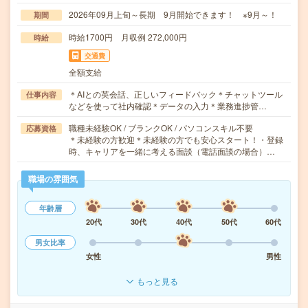
2026年09月上旬～長期 9月開始できます！ ※9月～！
期間
時給1700円 月収例 272,000円
時給
交通費
全額支給
＊AIとの英会話、正しいフィードバック＊チャットツール
仕事内容
などを使って社内確認＊データの入力＊業務進捗管…
職種未経験OK / ブランクOK / パソコンスキル不要
応募資格
＊未経験の方歓迎＊未経験の方でも安心スタート！・登録
時、キャリアを一緒に考える面談（電話面談の場合）…
職場の雰囲気
年齢層
20代
30代
40代
50代
60代
男女比率
女性
男性
もっと見る