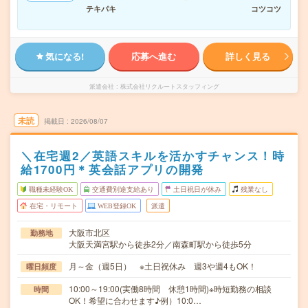
テキパキ
コツコツ
気になる!
応募へ進む
詳しく見る
派遣会社
株式会社リクルートスタッフィング
未読
掲載日
2026/08/07
＼在宅週2／英語スキルを活かすチャンス！時
給1700円＊英会話アプリの開発
職種未経験OK
交通費別途支給あり
土日祝日が休み
残業なし
在宅・リモート
WEB登録OK
派遣
大阪市北区
勤務地
大阪天満宮駅から徒歩2分／南森町駅から徒歩5分
月～金（週5日） ※土日祝休み 週3や週4もOK！
曜日頻度
10:00～19:00(実働8時間 休憩1時間)※時短勤務の相談
時間
OK！希望に合わせます♪例）10:0…