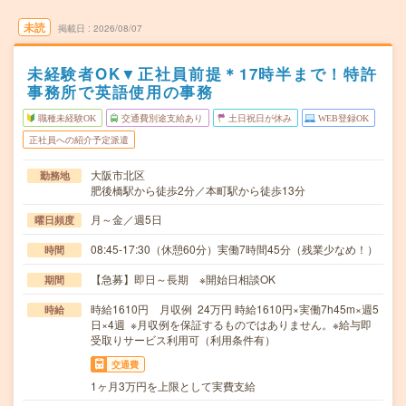
未読
掲載日
2026/08/07
未経験者OK▼正社員前提＊17時半まで！特許
事務所で英語使用の事務
職種未経験OK
交通費別途支給あり
土日祝日が休み
WEB登録OK
正社員への紹介予定派遣
大阪市北区
勤務地
肥後橋駅から徒歩2分／本町駅から徒歩13分
月～金／週5日
曜日頻度
08:45-17:30（休憩60分）実働7時間45分（残業少なめ！）
時間
【急募】即日～長期 ※開始日相談OK
期間
時給1610円 月収例 24万円 時給1610円×実働7h45m×週5
時給
日×4週 ※月収例を保証するものではありません。※給与即
受取りサービス利用可（利用条件有）
交通費
1ヶ月3万円を上限として実費支給