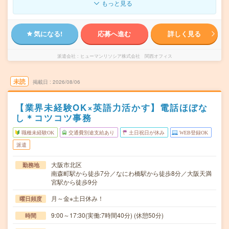
もっと見る
気になる!
応募へ進む
詳しく見る
派遣会社
ヒューマンリソシア株式会社 関西オフィス
未読
掲載日
2026/08/06
【業界未経験OK×英語力活かす】電話ほぼな
し＊コツコツ事務
職種未経験OK
交通費別途支給あり
土日祝日が休み
WEB登録OK
派遣
大阪市北区
勤務地
南森町駅から徒歩7分／なにわ橋駅から徒歩8分／大阪天満
宮駅から徒歩9分
月～金※土日休み！
曜日頻度
9:00～17:30(実働:7時間40分) (休憩50分)
時間