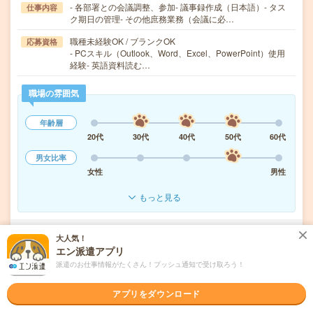
- 各部署との会議調整、参加- 議事録作成（日本語）- タス
仕事内容
ク期日の管理- その他庶務業務（会議に必…
職種未経験OK / ブランクOK
応募資格
- PCスキル（Outlook、Word、Excel、PowerPoint）使用
経験- 英語資料読む…
職場の雰囲気
年齢層
20代
30代
40代
50代
60代
男女比率
女性
男性
もっと見る
気になる!
応募へ進む
詳しく見る
大人気！
エン派遣アプリ
派遣のお仕事情報がたくさん！プッシュ通知で受け取ろう！
派遣会社
ロバート・ウォルターズ・ジャパン株式会社
アプリをダウンロード
未読
掲載日
2026/08/05