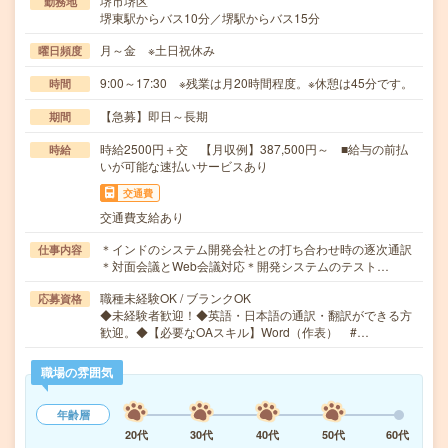
堺市堺区
勤務地
堺東駅からバス10分／堺駅からバス15分
月～金 ※土日祝休み
曜日頻度
9:00～17:30 ※残業は月20時間程度。※休憩は45分です。
時間
【急募】即日～長期
期間
時給2500円＋交 【月収例】387,500円～ ■給与の前払
時給
いが可能な速払いサービスあり
交通費
交通費支給あり
＊インドのシステム開発会社との打ち合わせ時の逐次通訳
仕事内容
＊対面会議とWeb会議対応＊開発システムのテスト…
職種未経験OK / ブランクOK
応募資格
◆未経験者歓迎！◆英語・日本語の通訳・翻訳ができる方
歓迎。◆【必要なOAスキル】Word（作表） #…
職場の雰囲気
年齢層
20代
30代
40代
50代
60代