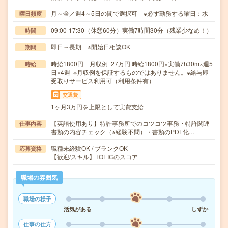
月～金／週4～5日の間で選択可 ※必ず勤務する曜日：水
曜日頻度
09:00-17:30（休憩60分）実働7時間30分（残業少なめ！）
時間
即日～長期 ※開始日相談OK
期間
時給1800円 月収例 27万円 時給1800円×実働7h30m×週5
時給
日×4週 ※月収例を保証するものではありません。※給与即
受取りサービス利用可（利用条件有）
交通費
1ヶ月3万円を上限として実費支給
【英語使用あり】特許事務所でのコツコツ事務・特許関連
仕事内容
書類の内容チェック（※経験不問）・書類のPDF化…
職種未経験OK / ブランクOK
応募資格
【歓迎/スキル】TOEICのスコア
職場の雰囲気
職場の様子
活気がある
しずか
仕事の仕方