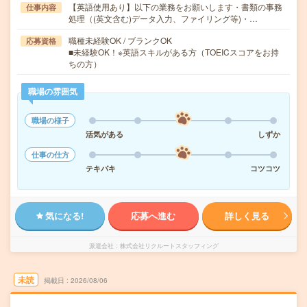
【英語使用あり】以下の業務をお願いします・書類の事務
仕事内容
処理（(英文含む)データ入力、ファイリング等)・…
職種未経験OK / ブランクOK
応募資格
■未経験OK！※英語スキルがある方（TOEICスコアをお持
ちの方）
職場の雰囲気
職場の様子
活気がある
しずか
仕事の仕方
テキパキ
コツコツ
気になる!
応募へ進む
詳しく見る
派遣会社
株式会社リクルートスタッフィング
未読
掲載日
2026/08/06