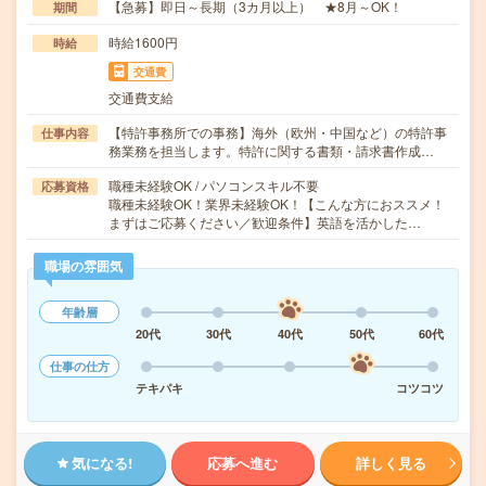
【急募】即日～長期（3カ月以上） ★8月～OK！
期間
時給1600円
時給
交通費
交通費支給
【特許事務所での事務】海外（欧州・中国など）の特許事
仕事内容
務業務を担当します。特許に関する書類・請求書作成…
職種未経験OK / パソコンスキル不要
応募資格
職種未経験OK！業界未経験OK！【こんな方におススメ！
まずはご応募ください／歓迎条件】英語を活かした…
職場の雰囲気
年齢層
20代
30代
40代
50代
60代
仕事の仕方
テキパキ
コツコツ
気になる!
応募へ進む
詳しく見る