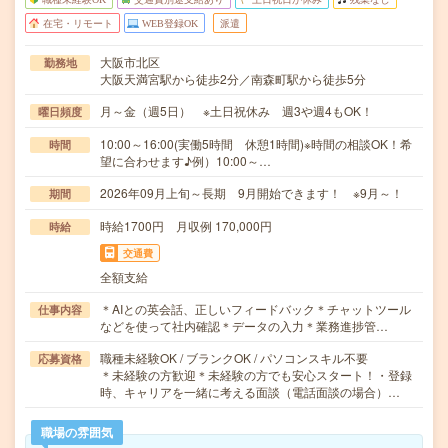
在宅・リモート
WEB登録OK
派遣
大阪市北区
勤務地
大阪天満宮駅から徒歩2分／南森町駅から徒歩5分
月～金（週5日） ※土日祝休み 週3や週4もOK！
曜日頻度
10:00～16:00(実働5時間 休憩1時間)※時間の相談OK！希
時間
望に合わせます♪例）10:00～…
2026年09月上旬～長期 9月開始できます！ ※9月～！
期間
時給1700円 月収例 170,000円
時給
交通費
全額支給
＊AIとの英会話、正しいフィードバック＊チャットツール
仕事内容
などを使って社内確認＊データの入力＊業務進捗管…
職種未経験OK / ブランクOK / パソコンスキル不要
応募資格
＊未経験の方歓迎＊未経験の方でも安心スタート！・登録
時、キャリアを一緒に考える面談（電話面談の場合）…
職場の雰囲気