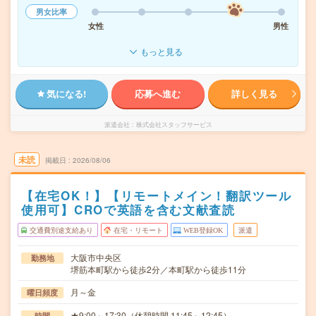
男女比率
女性
男性
もっと見る
気になる!
応募へ進む
詳しく見る
派遣会社
株式会社スタッフサービス
未読
掲載日
2026/08/06
【在宅OK！】【リモートメイン！翻訳ツール
使用可】CROで英語を含む文献査読
交通費別途支給あり
在宅・リモート
WEB登録OK
派遣
大阪市中央区
勤務地
堺筋本町駅から徒歩2分／本町駅から徒歩11分
月～金
曜日頻度
★9:00～17:30（休憩時間 11:45～12:45）
時間