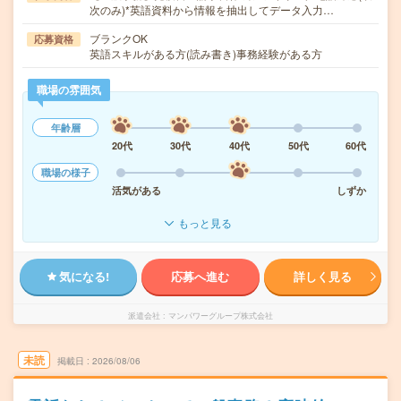
次のみ)*英語資料から情報を抽出してデータ入力…
ブランクOK
応募資格
英語スキルがある方(読み書き)事務経験がある方
職場の雰囲気
年齢層
20代
30代
40代
50代
60代
職場の様子
活気がある
しずか
もっと見る
気になる!
応募へ進む
詳しく見る
派遣会社
マンパワーグループ株式会社
未読
掲載日
2026/08/06