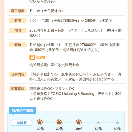
宮駅から徒歩9分
月～金（土日祝休み）
曜日頻度
9:00～17:30 （実働7時間30分）休憩60分 ※残業少
時間
2026年9月上旬～長期 ※スタート日相談OK！ #9月～開
期間
始OK！
月給制のお仕事です：固定月給 278000円 ※時給換算 時
時給
給1830円（残業代・交通費は別途支給あり）
交通費
交通費規定に基づき交通費支給
【特許事務所での一般事務のお仕事】＜お仕事内容＞・海
仕事内容
外代理人との英文メール対応・外国特許出願に関する…
職種未経験OK / ブランクOK
応募資格
【必須資格】TOEIC Listening＆Reading（IPテスト）800
以上未経験OK！
職場の雰囲気
年齢層
20代
30代
40代
50代
60代