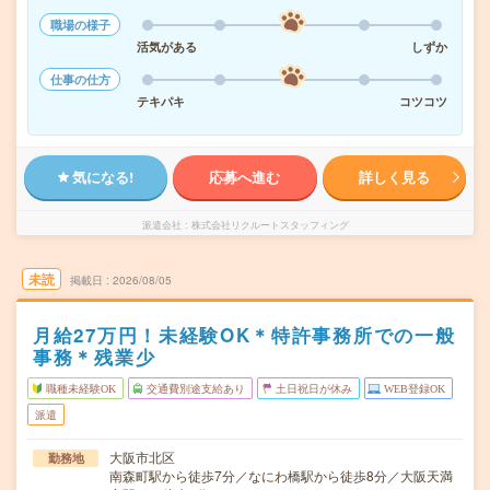
職場の様子
活気がある
しずか
仕事の仕方
テキパキ
コツコツ
気になる!
応募へ進む
詳しく見る
派遣会社
株式会社リクルートスタッフィング
未読
掲載日
2026/08/05
月給27万円！未経験OK＊特許事務所での一般
事務＊残業少
職種未経験OK
交通費別途支給あり
土日祝日が休み
WEB登録OK
派遣
大阪市北区
勤務地
南森町駅から徒歩7分／なにわ橋駅から徒歩8分／大阪天満