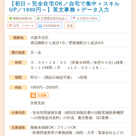
【初日～完全在宅OK／自宅で集中＋スキル
UP／1900円～】英文事務＋データ入力
職種未経験OK
交通費別途支給あり
土日祝日が休み
在宅・リモート
WEB登録OK
派遣
大阪市北区
勤務地
渡辺橋駅から徒歩1分／肥後橋駅から徒歩4分
月～金
曜日頻度
９：００～１８：００ (実働８時間／休憩６０分) ※残業：
時間
５～１０時間 ／月 ※１０：００～１８：…
即日～（開始日相談可能） ※長期
期間
1900円～2000円
時給
交通費
全額支給
- 安全性関連報告書（個別症例報告書や治験実施医療機関
仕事内容
への情報提供資料）の作成、書式整備、QC業務-…
職種未経験OK / ブランクOK
応募資格
- 医療関連業界の事務経験（病院・大学・製薬会社などの