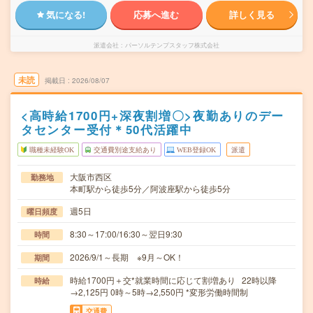
気になる!
応募へ進む
詳しく見る
派遣会社
パーソルテンプスタッフ株式会社
未読
掲載日
2026/08/07
<高時給1700円+深夜割増〇>夜勤ありのデー
タセンター受付＊50代活躍中
職種未経験OK
交通費別途支給あり
WEB登録OK
派遣
大阪市西区
勤務地
本町駅から徒歩5分／阿波座駅から徒歩5分
週5日
曜日頻度
8:30～17:00/16:30～翌日9:30
時間
2026/9/1～長期 ※9月～OK！
期間
時給1700円＋交*就業時間に応じて割増あり 22時以降
時給
→2,125円 0時～5時→2,550円 *変形労働時間制
交通費