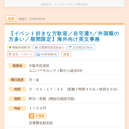
派遣会社
マンパワーグループ株式会社
未読
掲載日
2026/08/05
【イベント好きな方歓迎／在宅週1／外国籍の
方多い／期間限定】海外向け英文事務
職種未経験OK
交通費別途支給あり
土日祝日が休み
在宅・リモート
WEB登録OK
派遣
大阪市此花区
勤務地
ユニバーサルシティ駅から徒歩3分
月～金
曜日頻度
９：００～１７：４５ (実働７時間４５分／休憩６０分)
時間
即日～長期（開始日相談可能）
期間
１７００円
時給
交通費
交通費全額支給