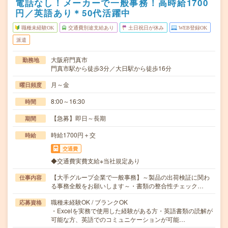
電話なし！メーカーで一般事務！高時給1700
円／英語あり＊50代活躍中
職種未経験OK
交通費別途支給あり
土日祝日が休み
WEB登録OK
派遣
大阪府門真市
勤務地
門真市駅から徒歩3分／大日駅から徒歩16分
月～金
曜日頻度
8:00～16:30
時間
【急募】即日～長期
期間
時給1700円＋交
時給
交通費
◆交通費実費支給※当社規定あり
【大手グループ企業で一般事務】～製品の出荷検証に関わ
仕事内容
る事務全般をお願いします～・書類の整合性チェック…
職種未経験OK / ブランクOK
応募資格
・Excelを実務で使用した経験がある方・英語書類の読解が
可能な方、英語でのコミュニケーションが可能…