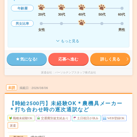
年齢層
20代
30代
40代
50代
60代
男女比率
女性
男性
もっと見る
気になる!
応募へ進む
詳しく見る
派遣会社
パーソルテンプスタッフ株式会社
未読
掲載日
2026/08/06
【時給2500円】未経験OK＊農機具メーカー
＊打ち合わせ時の逐次通訳など
職種未経験OK
交通費別途支給あり
土日祝日が休み
WEB登録OK
派遣