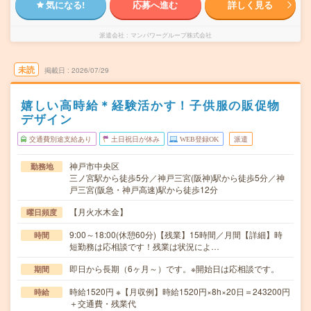
気になる!
応募へ進む
詳しく見る
派遣会社
マンパワーグループ株式会社
未読
掲載日
2026/07/29
嬉しい高時給＊経験活かす！子供服の販促物
デザイン
交通費別途支給あり
土日祝日が休み
WEB登録OK
派遣
神戸市中央区
勤務地
三ノ宮駅から徒歩5分／神戸三宮(阪神)駅から徒歩5分／神
戸三宮(阪急・神戸高速)駅から徒歩12分
【月火水木金】
曜日頻度
9:00～18:00(休憩60分)【残業】15時間／月間【詳細】時
時間
短勤務は応相談です！残業は状況によ…
即日から長期（6ヶ月～）です。※開始日は応相談です。
期間
時給1520円 ※【月収例】時給1520円×8h×20日＝243200円
時給
＋交通費・残業代