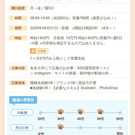
月～金／週5日
曜日頻度
08:50-16:50（休憩60分）実働7時間（残業少なめ！）
時間
2026年09月01日～長期 ※開始日相談OK ※9月～！
期間
時給1400円 月収例 19万円 時給1400円×実働7h×週5日
時給
×4週 ※月収例を保証するものではありません。
交通費
1ヶ月3万円を上限として実費支給
有名大学にて広報のお仕事・SNS運用管理⇒メイ
仕事内容
ン:Instagram・サイトの更新・制作物や動画の作…
職種未経験OK / ブランクOK / 英語力不要
応募資格
■未経験OK！【必要なスキル】Illustrator、PhotoShop
職場の雰囲気
年齢層
20代
30代
40代
50代
60代
男女比率
女性
男性