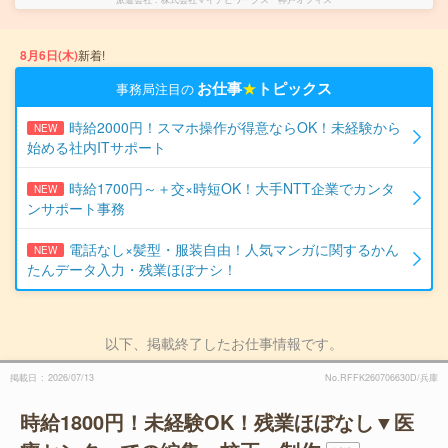
8月6日(木)
新着!
お仕事
★
トピックス
事務局注目の
時給2000円！スマホ操作が得意ならOK！未経験から
NEW
始める社内ITサポート
時給1700円～＋交×時短OK！大手NTT企業でカンタ
NEW
ンサポート事務
電話なし×髪型・服装自由！人気マンガに関するかん
NEW
たんデータ入力・残業ほぼナシ！
以下、掲載終了したお仕事情報です。
掲載日
2026/07/13
No.RFFK260706630D/兵庫
時給1800円！未経験OK！残業ほぼなし▼医