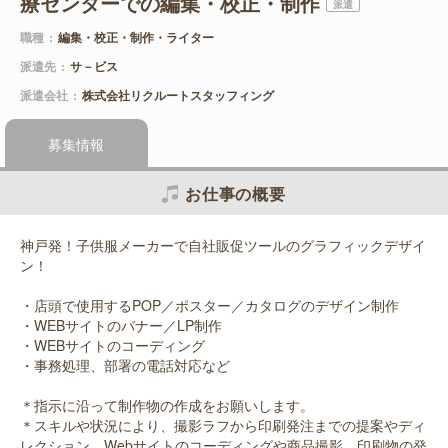
療センターでの編集・校正・制作
派遣
職種
編集・校正・制作・ライター
派遣先
サ－ビス
派遣会社
株式会社リクルートスタッフィング
募集情報
お仕事の概要
神戸発！子供服メーカーで自社販促ツールのグラフィックデザイ
ン！
・店頭で使用するPOP／ポスター／カタログのデザイン制作
・WEBサイトのバナー／LP制作
・WEBサイトのコーディング
・事務処理、部署の電話対応など
＊指示に沿って制作物の作成をお願いします。
＊スキルや状況により、撮影ラフから印刷発注までの提案やディ
レクション、Webサイトのコーディングや商品撮影、印刷物の発