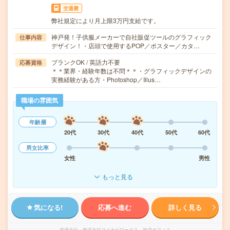
交通費
弊社規定により月上限3万円支給です。
神戸発！子供服メーカーで自社販促ツールのグラフィック
仕事内容
デザイン！・店頭で使用するPOP／ポスター／カタ…
ブランクOK / 英語力不要
応募資格
＊＊業界・経験年数は不問＊＊・グラフィックデザインの
実務経験がある方・Photoshop／Illus…
職場の雰囲気
年齢層
20代
30代
40代
50代
60代
男女比率
女性
男性
もっと見る
気になる!
応募へ進む
詳しく見る
派遣会社
株式会社マイナビワークス 神戸オフィス