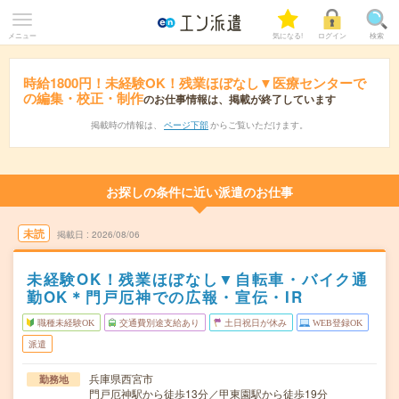
メニュー
気になる!
ログイン
検索
時給1800円！未経験OK！残業ほぼなし▼医療センターで
の編集・校正・制作
のお仕事情報は、掲載が終了しています
掲載時の情報は、
ページ下部
からご覧いただけます。
お探しの条件に近い派遣のお仕事
未読
掲載日
2026/08/06
未経験OK！残業ほぼなし▼自転車・バイク通
勤OK＊門戸厄神での広報・宣伝・IR
職種未経験OK
交通費別途支給あり
土日祝日が休み
WEB登録OK
派遣
兵庫県西宮市
勤務地
門戸厄神駅から徒歩13分／甲東園駅から徒歩19分