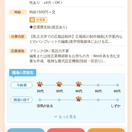
性あり ※9月～OK！
時給1500円＋交
時給
交通費
◆交通費支給(規定あり)
【私立大学での広報誌制作】広報紙の制作補助(大学案内な
仕事内容
どのパンプレットの編集)進学情報媒体における広…
ブランクOK / 英語力不要
応募資格
編集または校正業務経験をお持ちの方・Word:表を含む文
書を作成、複雑な書式設定機能(段組・区切り)…
職場の雰囲気
年齢層
20代
30代
40代
50代
60代
職場の様子
活気がある
しずか
もっと見る