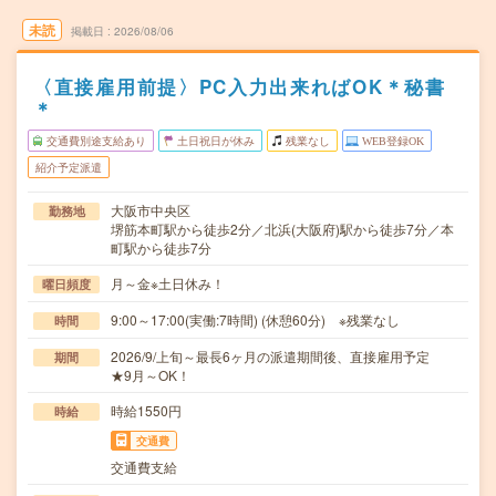
未読
掲載日
2026/08/06
〈直接雇用前提〉PC入力出来ればOK＊秘書
＊
交通費別途支給あり
土日祝日が休み
残業なし
WEB登録OK
紹介予定派遣
大阪市中央区
勤務地
堺筋本町駅から徒歩2分／北浜(大阪府)駅から徒歩7分／本
町駅から徒歩7分
月～金※土日休み！
曜日頻度
9:00～17:00(実働:7時間) (休憩60分) ※残業なし
時間
2026/9/上旬～最長6ヶ月の派遣期間後、直接雇用予定
期間
★9月～OK！
時給1550円
時給
交通費
交通費支給