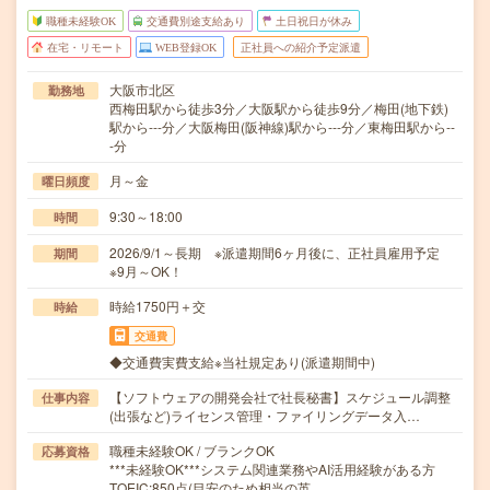
職種未経験OK
交通費別途支給あり
土日祝日が休み
在宅・リモート
WEB登録OK
正社員への紹介予定派遣
大阪市北区
勤務地
西梅田駅から徒歩3分／大阪駅から徒歩9分／梅田(地下鉄)
駅から---分／大阪梅田(阪神線)駅から---分／東梅田駅から--
-分
月～金
曜日頻度
9:30～18:00
時間
2026/9/1～長期 ※派遣期間6ヶ月後に、正社員雇用予定
期間
※9月～OK！
時給1750円＋交
時給
交通費
◆交通費実費支給※当社規定あり(派遣期間中)
【ソフトウェアの開発会社で社長秘書】スケジュール調整
仕事内容
(出張など)ライセンス管理・ファイリングデータ入…
職種未経験OK / ブランクOK
応募資格
***未経験OK***システム関連業務やAI活用経験がある方
TOEIC:850点(目安のため相当の英…