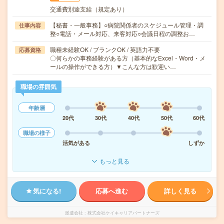
交通費別途支給（規定あり）
【秘書・一般事務】○病院関係者のスケジュール管理・調
仕事内容
整○電話・メール対応、来客対応○会議日程の調整お…
職種未経験OK / ブランクOK / 英語力不要
応募資格
〇何らかの事務経験がある方（基本的なExcel・Word・メ
ールの操作ができる方）▼こんな方は歓迎い…
職場の雰囲気
年齢層
20代
30代
40代
50代
60代
職場の様子
活気がある
しずか
もっと見る
気になる!
応募へ進む
詳しく見る
派遣会社
株式会社ケイキャリアパートナーズ