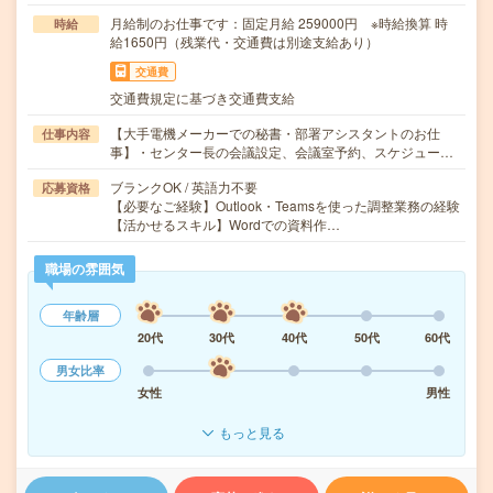
月給制のお仕事です：固定月給 259000円 ※時給換算 時
時給
給1650円（残業代・交通費は別途支給あり）
交通費
交通費規定に基づき交通費支給
【大手電機メーカーでの秘書・部署アシスタントのお仕
仕事内容
事】・センター長の会議設定、会議室予約、スケジュー…
ブランクOK / 英語力不要
応募資格
【必要なご経験】Outlook・Teamsを使った調整業務の経験
【活かせるスキル】Wordでの資料作…
職場の雰囲気
年齢層
20代
30代
40代
50代
60代
男女比率
女性
男性
もっと見る