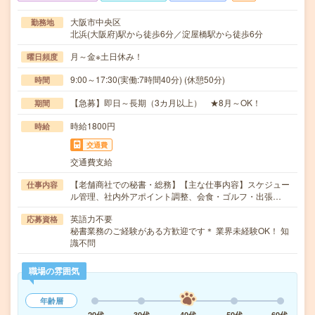
大阪市中央区
勤務地
北浜(大阪府)駅から徒歩6分／淀屋橋駅から徒歩6分
月～金※土日休み！
曜日頻度
9:00～17:30(実働:7時間40分) (休憩50分)
時間
【急募】即日～長期（3カ月以上） ★8月～OK！
期間
時給1800円
時給
交通費
交通費支給
【老舗商社での秘書・総務】【主な仕事内容】スケジュー
仕事内容
ル管理、社内外アポイント調整、会食・ゴルフ・出張…
英語力不要
応募資格
秘書業務のご経験がある方歓迎です＊ 業界未経験OK！ 知
識不問
職場の雰囲気
年齢層
20代
30代
40代
50代
60代