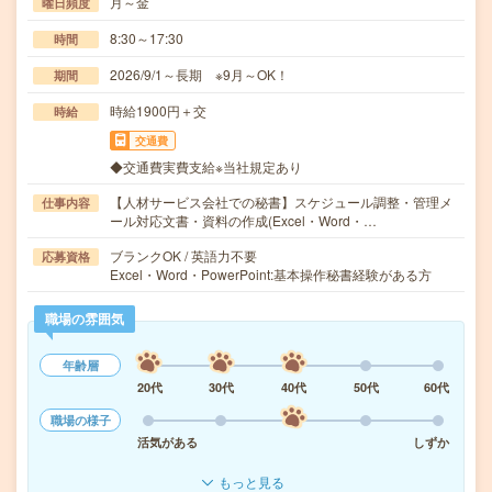
月～金
曜日頻度
8:30～17:30
時間
2026/9/1～長期 ※9月～OK！
期間
時給1900円＋交
時給
交通費
◆交通費実費支給※当社規定あり
【人材サービス会社での秘書】スケジュール調整・管理メ
仕事内容
ール対応文書・資料の作成(Excel・Word・…
ブランクOK / 英語力不要
応募資格
Excel・Word・PowerPoint:基本操作秘書経験がある方
職場の雰囲気
年齢層
20代
30代
40代
50代
60代
職場の様子
活気がある
しずか
もっと見る