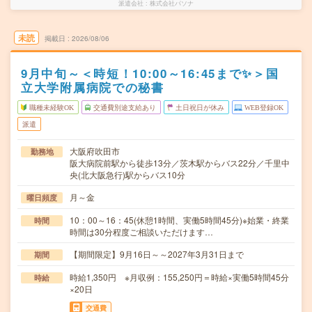
派遣会社
株式会社パソナ
未読
掲載日
2026/08/06
9月中旬～＜時短！10:00～16:45まで✨＞国
立大学附属病院での秘書
職種未経験OK
交通費別途支給あり
土日祝日が休み
WEB登録OK
派遣
大阪府吹田市
勤務地
阪大病院前駅から徒歩13分／茨木駅からバス22分／千里中
央(北大阪急行)駅からバス10分
月～金
曜日頻度
10：00～16：45(休憩1時間、実働5時間45分)※始業・終業
時間
時間は30分程度ご相談いただけます…
【期間限定】9月16日～～2027年3月31日まで
期間
時給1,350円 ※月収例：155,250円＝時給×実働5時間45分
時給
×20日
交通費