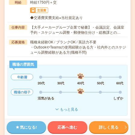
時給1750円＋交
時給
交通費
◆交通費実費支給※当社規定あり
【大手メーカーグループ企業で秘書】・会議設定、会議室
仕事内容
予約・スケジュール調整・郵便物仕分け・総務課との…
職種未経験OK / ブランクOK / 英語力不要
応募資格
・OutlookやTeamsの使用経験がある方・社内外とのスケジ
ュール調整経験がある方(職種不問)
職場の雰囲気
年齢層
20代
30代
40代
50代
60代
職場の様子
活気がある
しずか
もっと見る
気になる!
応募へ進む
詳しく見る