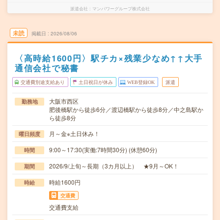
派遣会社
マンパワーグループ株式会社
未読
掲載日
2026/08/06
〈高時給1600円〉駅チカ×残業少なめ↑↑大手
通信会社で秘書
交通費別途支給あり
土日祝日が休み
WEB登録OK
派遣
大阪市西区
勤務地
肥後橋駅から徒歩6分／渡辺橋駅から徒歩8分／中之島駅か
ら徒歩8分
月～金※土日休み！
曜日頻度
9:00～17:30(実働:7時間30分) (休憩60分)
時間
2026/9/上旬～長期（3カ月以上） ★9月～OK！
期間
時給1600円
時給
交通費
交通費支給