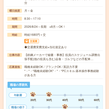
分
月～金
曜日頻度
8:30～17:10
時間
2026/8/24～長期 ※8月～OK！
期間
時給1680円＋交
時給
交通費
◆交通費実費支給※当社規定あり
【鉄鋼メーカーで秘書・事務】役員のスケジュール調整出
仕事内容
張手配(他の役員も含む)会食・ゴルフなどの手配車…
職種未経験OK / ブランクOK / 英語力不要
応募資格
*・*・*職種未経験OK*・*・*PCスキル:基本操作事務経験
がある方
職場の雰囲気
年齢層
20代
30代
40代
50代
60代
職場の様子