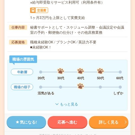
※給与即受取りサービス利用可（利用条件有）
交通費
1ヶ月3万円を上限として実費支給
秘書サポートとして・スケジュール調整・会議設定や会議
仕事内容
室の予約・郵便物の仕分け・その他庶務業務
職種未経験OK / ブランクOK / 英語力不要
応募資格
■未経験OK！
職場の雰囲気
年齢層
20代
30代
40代
50代
60代
職場の様子
活気がある
しずか
もっと見る
気になる!
応募へ進む
詳しく見る