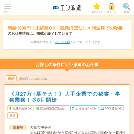
メニュー
気になる!
ログイン
検索
時給1800円！未経験OK！残業ほぼなし▼阿波座での秘書
のお仕事情報は、掲載が終了しています
掲載時の情報は、
ページ下部
からご覧いただけます。
お探しの条件に近い派遣のお仕事
未読
掲載日
2026/08/06
《月27万↑駅チカ！》大手企業での秘書・事
務業務！彡8月開始
職種未経験OK
交通費別途支給あり
土日祝日が休み
WEB登録OK
派遣
大阪市中央区
勤務地
なんば(南海線)駅から徒歩1分／なんば(地下鉄)駅から徒歩4