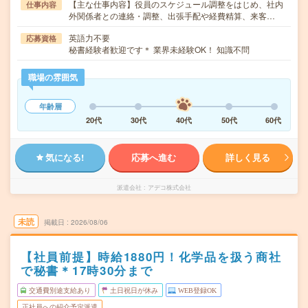
【主な仕事内容】役員のスケジュール調整をはじめ、社内
仕事内容
外関係者との連絡・調整、出張手配や経費精算、来客…
英語力不要
応募資格
秘書経験者歓迎です＊ 業界未経験OK！ 知識不問
職場の雰囲気
年齢層
20代
30代
40代
50代
60代
気になる!
応募へ進む
詳しく見る
派遣会社
アデコ株式会社
未読
掲載日
2026/08/06
【社員前提】時給1880円！化学品を扱う商社
で秘書＊17時30分まで
交通費別途支給あり
土日祝日が休み
WEB登録OK
正社員への紹介予定派遣