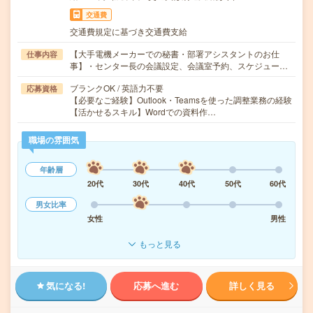
交通費
交通費規定に基づき交通費支給
【大手電機メーカーでの秘書・部署アシスタントのお仕
仕事内容
事】・センター長の会議設定、会議室予約、スケジュー…
ブランクOK / 英語力不要
応募資格
【必要なご経験】Outlook・Teamsを使った調整業務の経験
【活かせるスキル】Wordでの資料作…
職場の雰囲気
年齢層
20代
30代
40代
50代
60代
男女比率
女性
男性
もっと見る
気になる!
応募へ進む
詳しく見る