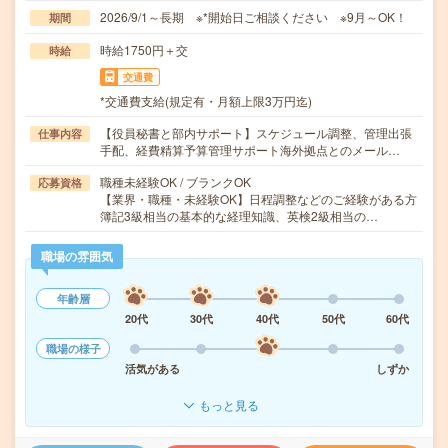
2026/9/1～長期 ※*開始日ご相談ください ※9月～OK！
期間
時給1750円＋交
時給
交通費
*交通費支給(規定有・月額上限3万円迄)
【役員秘書と部内サポート】スケジュール調整、管理出張
仕事内容
手配、経費精算予算管理サポート海外拠点とのメール…
職種未経験OK / ブランクOK
応募資格
【業界・職種・未経験OK】日程調整などのご経験がある方
簿記3級相当の基本的な経理知識、英検2級相当の…
職場の雰囲気
年齢層
20代
30代
40代
50代
60代
職場の様子
活気がある
しずか
もっと見る