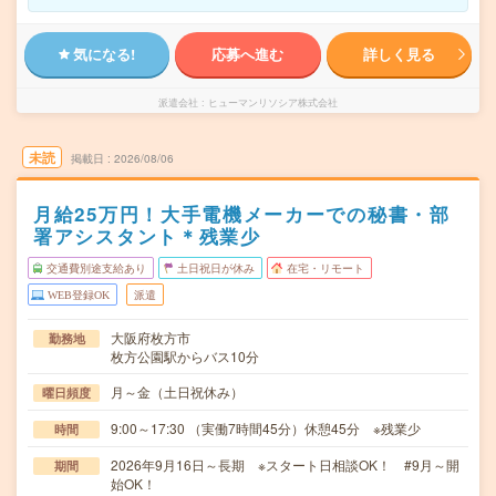
気になる!
応募へ進む
詳しく見る
派遣会社
ヒューマンリソシア株式会社
未読
掲載日
2026/08/06
月給25万円！大手電機メーカーでの秘書・部
署アシスタント＊残業少
交通費別途支給あり
土日祝日が休み
在宅・リモート
WEB登録OK
派遣
大阪府枚方市
勤務地
枚方公園駅からバス10分
月～金（土日祝休み）
曜日頻度
9:00～17:30 （実働7時間45分）休憩45分 ※残業少
時間
2026年9月16日～長期 ※スタート日相談OK！ #9月～開
期間
始OK！