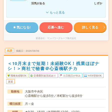
活気がある
しずか
もっと見る
気になる!
応募へ進む
詳しく見る
派遣会社
マンパワーグループ株式会社
未読
掲載日
2026/08/06
＜10月末まで短期！未経験OK！残業ほぼナ
シ！＞商社で秘書＠心斎橋駅チカ
職種未経験OK
交通費別途支給あり
土日祝日が休み
WEB登録OK
派遣
大阪市中央区
勤務地
心斎橋駅から徒歩5分／本町駅から徒歩6分
月～金
曜日頻度
★9:30～18:00（休憩時間 12:00～13:00）
時間