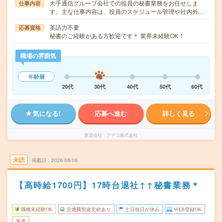
大手通信グループ会社での役員の秘書業務をお任せしま
仕事内容
す。主な仕事内容は、役員のスケジュール管理や社内外…
英語力不要
応募資格
秘書のご経験がある方歓迎です＊ 業界未経験OK！
職場の雰囲気
年齢層
20代
30代
40代
50代
60代
気になる!
応募へ進む
詳しく見る
派遣会社
アデコ株式会社
未読
掲載日
2026/08/06
【高時給1700円】17時台退社↑↑秘書業務＊
職種未経験OK
交通費別途支給あり
土日祝日が休み
WEB登録OK
派遣