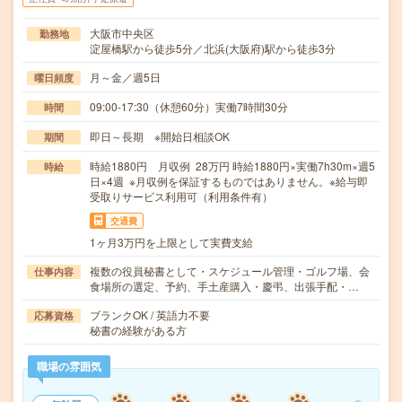
大阪市中央区
勤務地
淀屋橋駅から徒歩5分／北浜(大阪府)駅から徒歩3分
月～金／週5日
曜日頻度
09:00-17:30（休憩60分）実働7時間30分
時間
即日～長期 ※開始日相談OK
期間
時給1880円 月収例 28万円 時給1880円×実働7h30m×週5
時給
日×4週 ※月収例を保証するものではありません。※給与即
受取りサービス利用可（利用条件有）
交通費
1ヶ月3万円を上限として実費支給
複数の役員秘書として・スケジュール管理・ゴルフ場、会
仕事内容
食場所の選定、予約、手土産購入・慶弔、出張手配・…
ブランクOK / 英語力不要
応募資格
秘書の経験がある方
職場の雰囲気