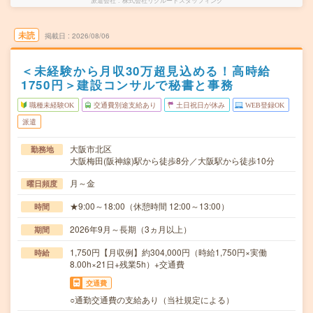
派遣会社
株式会社リクルートスタッフィング
未読
掲載日
2026/08/06
＜未経験から月収30万超見込める！高時給
1750円＞建設コンサルで秘書と事務
職種未経験OK
交通費別途支給あり
土日祝日が休み
WEB登録OK
派遣
大阪市北区
勤務地
大阪梅田(阪神線)駅から徒歩8分／大阪駅から徒歩10分
月～金
曜日頻度
★9:00～18:00（休憩時間 12:00～13:00）
時間
2026年9月～長期（3ヵ月以上）
期間
1,750円【月収例】約304,000円（時給1,750円×実働
時給
8.00h×21日+残業5h）+交通費
交通費
○通勤交通費の支給あり（当社規定による）