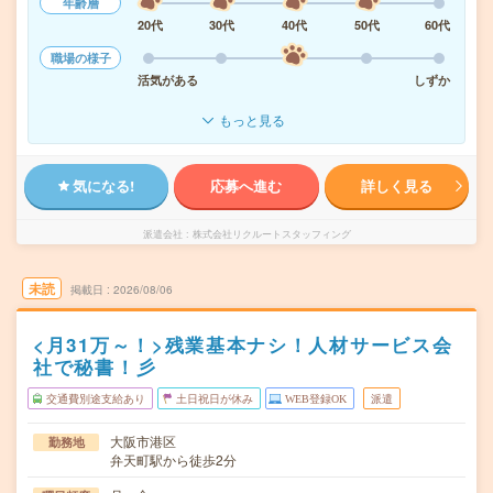
年齢層
20代
30代
40代
50代
60代
職場の様子
活気がある
しずか
もっと見る
気になる!
応募へ進む
詳しく見る
派遣会社
株式会社リクルートスタッフィング
未読
掲載日
2026/08/06
<月31万～！>残業基本ナシ！人材サービス会
社で秘書！彡
交通費別途支給あり
土日祝日が休み
WEB登録OK
派遣
大阪市港区
勤務地
弁天町駅から徒歩2分