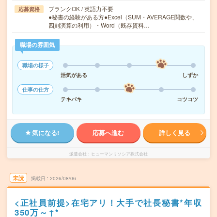
ブランクOK / 英語力不要
応募資格
●秘書の経験がある方●Excel（SUM・AVERAGE関数や、
四則演算の利用）・Word（既存資料…
職場の雰囲気
職場の様子
活気がある
しずか
仕事の仕方
テキパキ
コツコツ
気になる!
応募へ進む
詳しく見る
派遣会社
ヒューマンリソシア株式会社
未読
掲載日
2026/08/06
<正社員前提>在宅アリ！大手で社長秘書*年収
350万～↑*