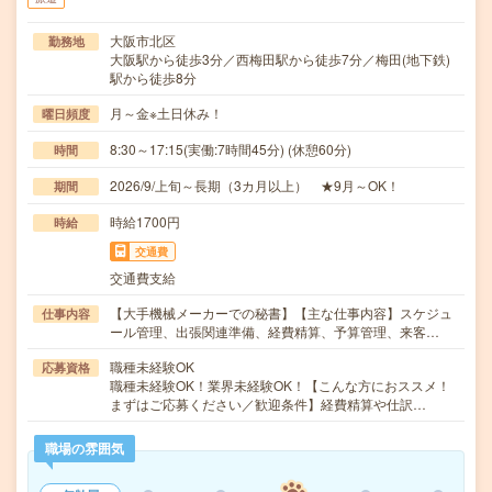
大阪市北区
勤務地
大阪駅から徒歩3分／西梅田駅から徒歩7分／梅田(地下鉄)
駅から徒歩8分
月～金※土日休み！
曜日頻度
8:30～17:15(実働:7時間45分) (休憩60分)
時間
2026/9/上旬～長期（3カ月以上） ★9月～OK！
期間
時給1700円
時給
交通費
交通費支給
【大手機械メーカーでの秘書】【主な仕事内容】スケジュ
仕事内容
ール管理、出張関連準備、経費精算、予算管理、来客…
職種未経験OK
応募資格
職種未経験OK！業界未経験OK！【こんな方におススメ！
まずはご応募ください／歓迎条件】経費精算や仕訳…
職場の雰囲気