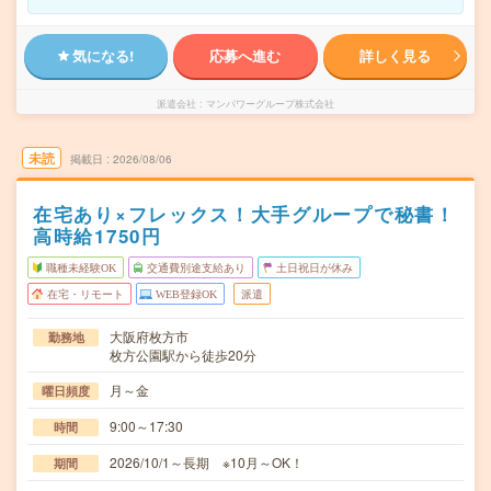
気になる!
応募へ進む
詳しく見る
派遣会社
マンパワーグループ株式会社
未読
掲載日
2026/08/06
在宅あり×フレックス！大手グループで秘書！
高時給1750円
職種未経験OK
交通費別途支給あり
土日祝日が休み
在宅・リモート
WEB登録OK
派遣
大阪府枚方市
勤務地
枚方公園駅から徒歩20分
月～金
曜日頻度
9:00～17:30
時間
2026/10/1～長期 ※10月～OK！
期間