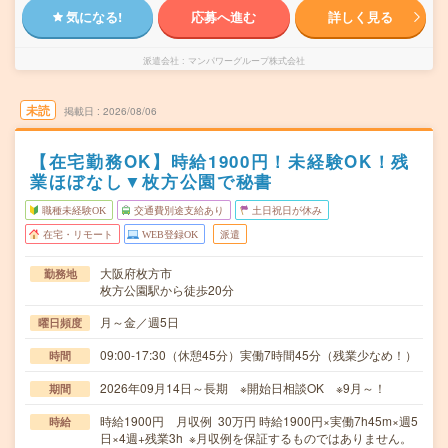
気になる!
応募へ進む
詳しく見る
派遣会社
マンパワーグループ株式会社
未読
掲載日
2026/08/06
【在宅勤務OK】時給1900円！未経験OK！残
業ほぼなし▼枚方公園で秘書
職種未経験OK
交通費別途支給あり
土日祝日が休み
在宅・リモート
WEB登録OK
派遣
大阪府枚方市
勤務地
枚方公園駅から徒歩20分
月～金／週5日
曜日頻度
09:00-17:30（休憩45分）実働7時間45分（残業少なめ！）
時間
2026年09月14日～長期 ※開始日相談OK ※9月～！
期間
時給1900円 月収例 30万円 時給1900円×実働7h45m×週5
時給
日×4週+残業3h ※月収例を保証するものではありません。