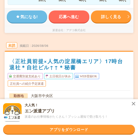
気になる!
応募へ進む
詳しく見る
派遣会社
アデコ株式会社
未読
掲載日
2026/08/06
〈正社員前提×人気の淀屋橋エリア〉17時台
退社＊自社ビル↑↑＊秘書
交通費別途支給あり
土日祝日が休み
WEB登録OK
正社員への紹介予定派遣
大阪市中央区
勤務地
北浜(大阪府)駅から徒歩2分／淀屋橋駅から徒歩6分／なに
大人気！
わ橋駅から徒歩9分
エン派遣アプリ
月～金※土日休み！
曜日頻度
派遣のお仕事情報がたくさん！プッシュ通知で受け取ろう！
9:00～17:30(実働:7時間40分) (休憩50分)
時間
アプリをダウンロード
【急募】即日～最長6ヶ月の派遣期間後、直接雇用予定
期間