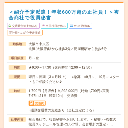
＜紹介予定派遣！年収680万超の正社員！＞複
合商社で役員秘書
交通費別途支給あり
土日祝日が休み
WEB登録OK
正社員への紹介予定派遣
大阪市中央区
勤務地
北浜(大阪府)駅から徒歩3分／淀屋橋駅から徒歩6分
月～金
曜日頻度
★9:00～17:30（休憩時間 12:00～12:50）
時間
即日～長期（3ヵ月以上） ※急募 ○9月～、10月～スター
期間
トもご相談ください♪
1,700円【月収例】約292,000円（時給1,700円×実働
時給
7.67h×21日+残業10h）+交通費
交通費
○通勤交通費の支給あり（当社規定による）
複合商社で、役員秘書をお願いします。＜秘書＞○複数の
仕事内容
役員スケジュール管理○ゴルフ場、会食場所の選定・…