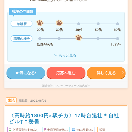
職場の雰囲気
年齢層
20代
30代
40代
50代
60代
職場の様子
活気がある
しずか
もっと見る
気になる!
応募へ進む
詳しく見る
派遣会社
マンパワーグループ株式会社
未読
掲載日
2026/08/06
〈高時給1800円×駅チカ〉17時台退社＊自社
ビル↑↑秘書
交通費別途支給あり
土日祝日が休み
WEB登録OK
派遣