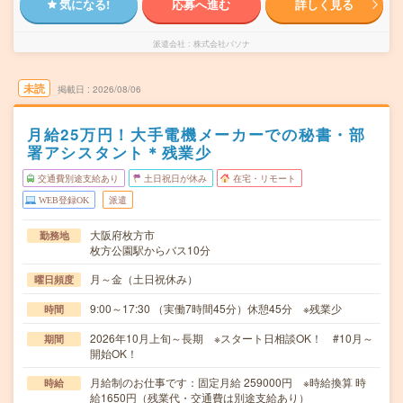
気になる!
応募へ進む
詳しく見る
派遣会社
株式会社パソナ
未読
掲載日
2026/08/06
月給25万円！大手電機メーカーでの秘書・部
署アシスタント＊残業少
交通費別途支給あり
土日祝日が休み
在宅・リモート
WEB登録OK
派遣
大阪府枚方市
勤務地
枚方公園駅からバス10分
月～金（土日祝休み）
曜日頻度
9:00～17:30 （実働7時間45分）休憩45分 ※残業少
時間
2026年10月上旬～長期 ※スタート日相談OK！ #10月～
期間
開始OK！
月給制のお仕事です：固定月給 259000円 ※時給換算 時
時給
給1650円（残業代・交通費は別途支給あり）