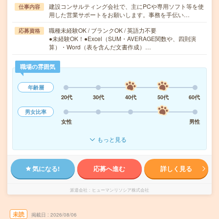
建設コンサルティング会社で、主にPCや専用ソフト等を使
仕事内容
用した営業サポートをお願いします。事務を手伝い…
職種未経験OK / ブランクOK / 英語力不要
応募資格
●未経験OK！●Excel（SUM・AVERAGE関数や、四則演
算）・Word（表を含んだ文書作成）…
職場の雰囲気
年齢層
20代
30代
40代
50代
60代
男女比率
女性
男性
もっと見る
気になる!
応募へ進む
詳しく見る
派遣会社
ヒューマンリソシア株式会社
未読
掲載日
2026/08/06