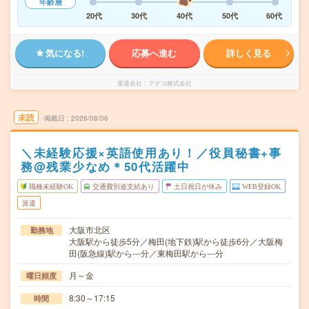
年齢層
20代
30代
40代
50代
60代
気になる!
応募へ進む
詳しく見る
派遣会社
アデコ株式会社
未読
掲載日
2026/08/06
＼未経験応援×英語使用あり！／役員秘書+事
務@残業少なめ＊50代活躍中
職種未経験OK
交通費別途支給あり
土日祝日が休み
WEB登録OK
派遣
大阪市北区
勤務地
大阪駅から徒歩5分／梅田(地下鉄)駅から徒歩6分／大阪梅
田(阪急線)駅から---分／東梅田駅から---分
月～金
曜日頻度
8:30～17:15
時間