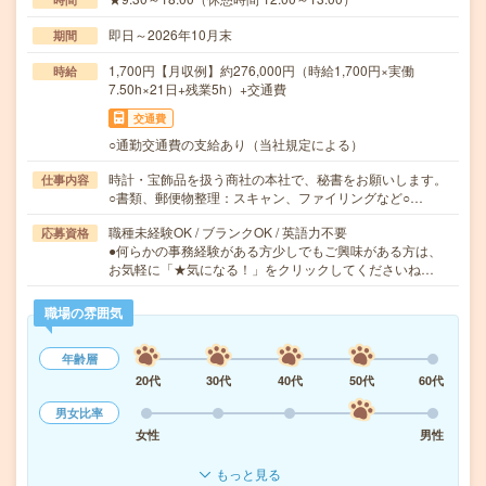
即日～2026年10月末
期間
1,700円【月収例】約276,000円（時給1,700円×実働
時給
7.50h×21日+残業5h）+交通費
交通費
○通勤交通費の支給あり（当社規定による）
時計・宝飾品を扱う商社の本社で、秘書をお願いします。
仕事内容
○書類、郵便物整理：スキャン、ファイリングなど○…
職種未経験OK / ブランクOK / 英語力不要
応募資格
●何らかの事務経験がある方少しでもご興味がある方は、
お気軽に「★気になる！」をクリックしてくださいね…
職場の雰囲気
年齢層
20代
30代
40代
50代
60代
男女比率
女性
男性
もっと見る