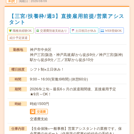
未読
掲載日
2026/08/09
【三宮/扶養枠/週3】直接雇用前提/営業アシス
タント
職種未経験OK
交通費別途支給あり
土日祝日が休み
WEB登録OK
紹介予定派遣
神戸市中央区
勤務地
神戸三宮(阪急・神戸高速)駅から徒歩9分／神戸三宮(阪神)
駅から徒歩9分／三ノ宮駅から徒歩10分
シフト制※土日休み！
曜日頻度
9:00～16:00(実働:6時間) (休憩60分)
時間
2026/9/上旬～最長6ヶ月の派遣期間後、直接雇用予定
期間
★9月～OK！
時給1500円
時給
交通費
交通費支給
【生命保険×一般事務】営業アシスタントの業務です。保
仕事内容
全業務のサポート（住所等の変更や給付金の手続き）…