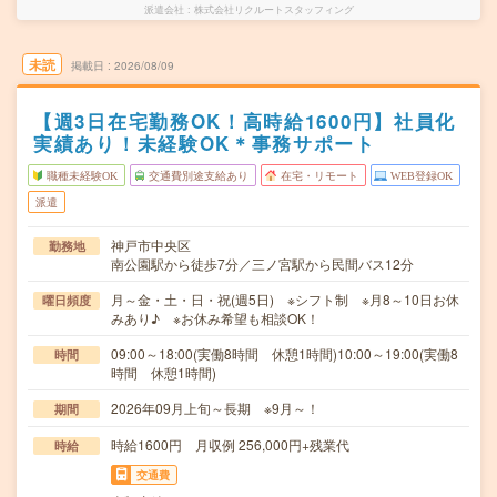
派遣会社
株式会社リクルートスタッフィング
未読
掲載日
2026/08/09
【週3日在宅勤務OK！高時給1600円】社員化
実績あり！未経験OK＊事務サポート
職種未経験OK
交通費別途支給あり
在宅・リモート
WEB登録OK
派遣
神戸市中央区
勤務地
南公園駅から徒歩7分／三ノ宮駅から民間バス12分
月～金・土・日・祝(週5日) ※シフト制 ※月8～10日お休
曜日頻度
みあり♪ ※お休み希望も相談OK！
09:00～18:00(実働8時間 休憩1時間)10:00～19:00(実働8
時間
時間 休憩1時間)
2026年09月上旬～長期 ※9月～！
期間
時給1600円 月収例 256,000円+残業代
時給
交通費