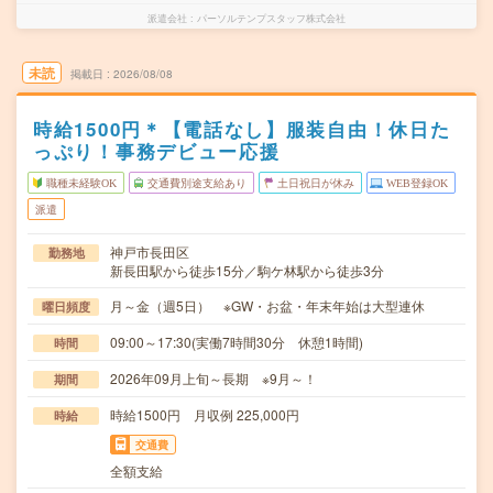
派遣会社
パーソルテンプスタッフ株式会社
未読
掲載日
2026/08/08
時給1500円＊【電話なし】服装自由！休日た
っぷり！事務デビュー応援
職種未経験OK
交通費別途支給あり
土日祝日が休み
WEB登録OK
派遣
神戸市長田区
勤務地
新長田駅から徒歩15分／駒ケ林駅から徒歩3分
月～金（週5日） ※GW・お盆・年末年始は大型連休
曜日頻度
09:00～17:30(実働7時間30分 休憩1時間)
時間
2026年09月上旬～長期 ※9月～！
期間
時給1500円 月収例 225,000円
時給
交通費
全額支給