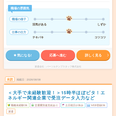
職場の雰囲気
職場の様子
活気がある
しずか
仕事の仕方
テキパキ
コツコツ
気になる!
応募へ進む
詳しく見る
派遣会社
パーソルテンプスタッフ株式会社
未読
掲載日
2026/08/08
＜大手で未経験歓迎！＞15時半ほぼピタ！エ
ネルギー関連企業で受注データ入力など
職種未経験OK
交通費別途支給あり
土日祝日が休み
WEB登録OK
派遣