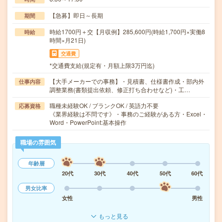
【急募】即日～長期
期間
時給1700円＋交【月収例】285,600円(時給1,700円×実働8
時給
時間×月21日)
交通費
*交通費支給(規定有・月額上限3万円迄)
【大手メーカーでの事務】・見積書、仕様書作成・部内外
仕事内容
調整業務(書類提出依頼、修正打ち合わせなど)・工…
職種未経験OK / ブランクOK / 英語力不要
応募資格
《業界経験は不問です》・事務のご経験がある方・Excel・
Word・PowerPoint:基本操作
職場の雰囲気
年齢層
20代
30代
40代
50代
60代
男女比率
女性
男性
もっと見る