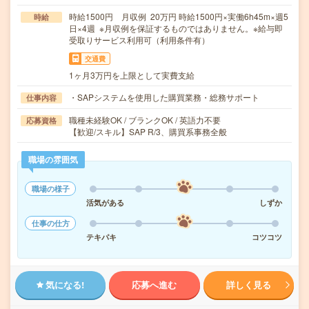
時給1500円 月収例 20万円 時給1500円×実働6h45m×週5
時給
日×4週 ※月収例を保証するものではありません。※給与即
受取りサービス利用可（利用条件有）
交通費
1ヶ月3万円を上限として実費支給
・SAPシステムを使用した購買業務・総務サポート
仕事内容
職種未経験OK / ブランクOK / 英語力不要
応募資格
【歓迎/スキル】SAP R/3、購買系事務全般
職場の雰囲気
職場の様子
活気がある
しずか
仕事の仕方
テキパキ
コツコツ
気になる!
応募へ進む
詳しく見る