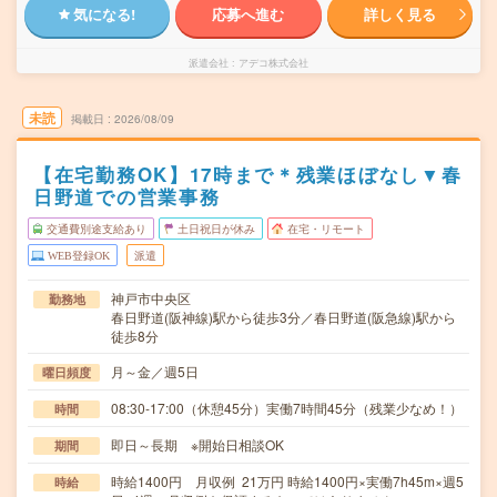
気になる!
応募へ進む
詳しく見る
派遣会社
アデコ株式会社
未読
掲載日
2026/08/09
【在宅勤務OK】17時まで＊残業ほぼなし▼春
日野道での営業事務
交通費別途支給あり
土日祝日が休み
在宅・リモート
WEB登録OK
派遣
神戸市中央区
勤務地
春日野道(阪神線)駅から徒歩3分／春日野道(阪急線)駅から
徒歩8分
月～金／週5日
曜日頻度
08:30-17:00（休憩45分）実働7時間45分（残業少なめ！）
時間
即日～長期 ※開始日相談OK
期間
時給1400円 月収例 21万円 時給1400円×実働7h45m×週5
時給