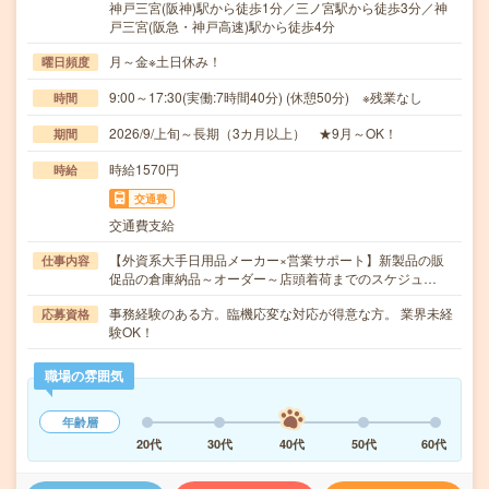
神戸三宮(阪神)駅から徒歩1分／三ノ宮駅から徒歩3分／神
戸三宮(阪急・神戸高速)駅から徒歩4分
月～金※土日休み！
曜日頻度
9:00～17:30(実働:7時間40分) (休憩50分) ※残業なし
時間
2026/9/上旬～長期（3カ月以上） ★9月～OK！
期間
時給1570円
時給
交通費
交通費支給
【外資系大手日用品メーカー×営業サポート】新製品の販
仕事内容
促品の倉庫納品～オーダー～店頭着荷までのスケジュ…
事務経験のある方。臨機応変な対応が得意な方。 業界未経
応募資格
験OK！
職場の雰囲気
年齢層
20代
30代
40代
50代
60代