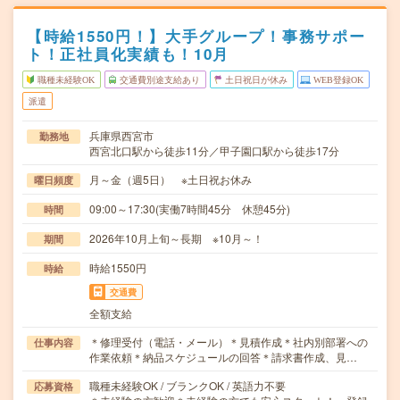
【時給1550円！】大手グループ！事務サポー
ト！正社員化実績も！10月
職種未経験OK
交通費別途支給あり
土日祝日が休み
WEB登録OK
派遣
兵庫県西宮市
勤務地
西宮北口駅から徒歩11分／甲子園口駅から徒歩17分
月～金（週5日） ※土日祝お休み
曜日頻度
09:00～17:30(実働7時間45分 休憩45分)
時間
2026年10月上旬～長期 ※10月～！
期間
時給1550円
時給
交通費
全額支給
＊修理受付（電話・メール）＊見積作成＊社内別部署への
仕事内容
作業依頼＊納品スケジュールの回答＊請求書作成、見…
職種未経験OK / ブランクOK / 英語力不要
応募資格