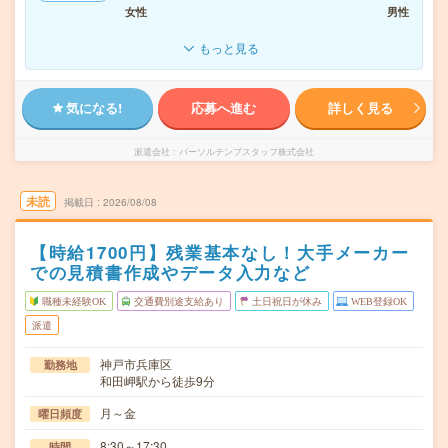
女性
男性
もっと見る
気になる!
応募へ進む
詳しく見る
派遣会社
パーソルテンプスタッフ株式会社
未読
掲載日
2026/08/08
【時給1700円】残業基本なし！大手メーカー
での見積書作成やデータ入力など
職種未経験OK
交通費別途支給あり
土日祝日が休み
WEB登録OK
派遣
神戸市兵庫区
勤務地
和田岬駅から徒歩9分
月～金
曜日頻度
8:30～17:30
時間