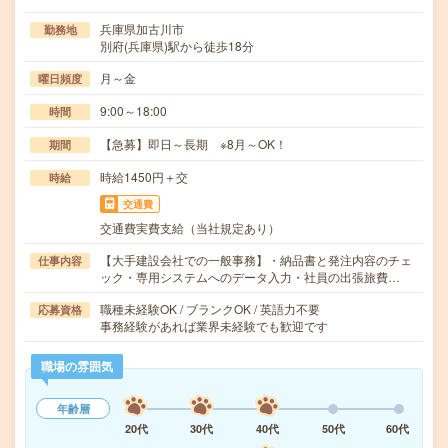
兵庫県加古川市
勤務地
別府(兵庫県)駅から徒歩18分
月～金
曜日頻度
9:00～18:00
時間
【急募】即日～長期 ※8月～OK！
期間
時給1450円＋交
時給
交通費
交通費実費支給（当社規定あり）
【大手建設会社での一般事務】・納品書と発注内容のチェ
仕事内容
ック・専用システムへのデータ入力・社員の出張旅費…
職種未経験OK / ブランクOK / 英語力不要
応募資格
事務経験があれば業界未経験でも歓迎です
職場の雰囲気
年齢層
20代
30代
40代
50代
60代