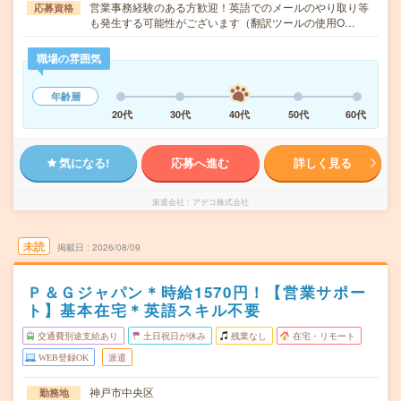
営業事務経験のある方歓迎！英語でのメールのやり取り等
応募資格
も発生する可能性がございます（翻訳ツールの使用O…
職場の雰囲気
年齢層
20代
30代
40代
50代
60代
気になる!
応募へ進む
詳しく見る
派遣会社
アデコ株式会社
未読
掲載日
2026/08/09
Ｐ＆Ｇジャパン＊時給1570円！【営業サポー
ト】基本在宅＊英語スキル不要
交通費別途支給あり
土日祝日が休み
残業なし
在宅・リモート
WEB登録OK
派遣
神戸市中央区
勤務地