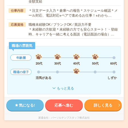
全額支給
＊注文データ入力＊倉庫への報告＊スケジュール確認＊メ
仕事内容
ール対応、電話対応※ペアで進めるお仕事！※わから…
職種未経験OK / ブランクOK / 英語力不要
応募資格
＊未経験の方歓迎＊未経験の方でも安心スタート！・登録
時、キャリアを一緒に考える面談（電話面談の場合）…
職場の雰囲気
年齢層
20代
30代
40代
50代
60代
職場の様子
活気がある
しずか
もっと見る
気になる!
応募へ進む
詳しく見る
派遣会社
パーソルテンプスタッフ株式会社