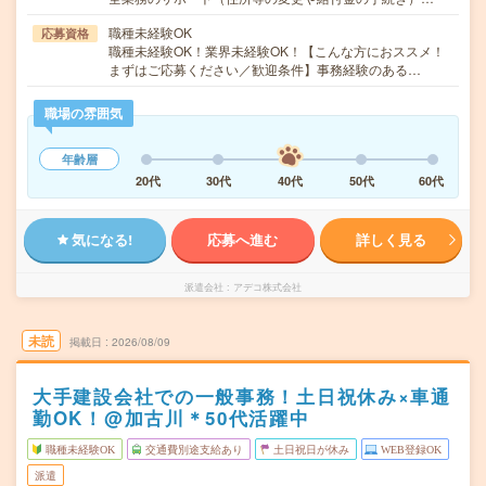
職種未経験OK
応募資格
職種未経験OK！業界未経験OK！【こんな方におススメ！
まずはご応募ください／歓迎条件】事務経験のある…
職場の雰囲気
年齢層
20代
30代
40代
50代
60代
気になる!
応募へ進む
詳しく見る
派遣会社
アデコ株式会社
未読
掲載日
2026/08/09
大手建設会社での一般事務！土日祝休み×車通
勤OK！@加古川＊50代活躍中
職種未経験OK
交通費別途支給あり
土日祝日が休み
WEB登録OK
派遣