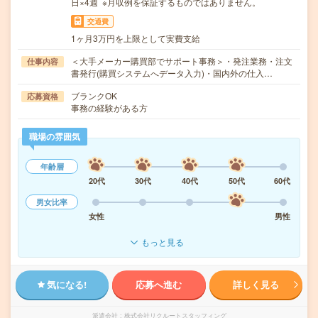
日×4週 ※月収例を保証するものではありません。
交通費
1ヶ月3万円を上限として実費支給
＜大手メーカー購買部でサポート事務＞・発注業務・注文
仕事内容
書発行(購買システムへデータ入力)・国内外の仕入…
ブランクOK
応募資格
事務の経験がある方
職場の雰囲気
年齢層
20代
30代
40代
50代
60代
男女比率
女性
男性
もっと見る
気になる!
応募へ進む
詳しく見る
派遣会社
株式会社リクルートスタッフィング