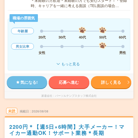
＊未経験の方歓迎＊未経験の方でも安心スタート！・登録
時、キャリアを一緒に考える面談（TEL面談の場合…
職場の雰囲気
年齢層
20代
30代
40代
50代
60代
男女比率
女性
男性
もっと見る
気になる!
応募へ進む
詳しく見る
派遣会社
パーソルテンプスタッフ株式会社
未読
掲載日
2026/08/08
2200円＊【週5日×6時間】大手メーカー！マ
イカー通勤OK！サポート業務＊長期