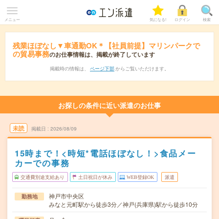
メニュー
気になる!
ログイン
検索
残業ほぼなし▼車通勤OK＊【社員前提】マリンパークで
の貿易事務
のお仕事情報は、掲載が終了しています
掲載時の情報は、
ページ下部
からご覧いただけます。
お探しの条件に近い派遣のお仕事
未読
掲載日
2026/08/09
15時まで！<時短*電話ほぼなし！>食品メー
カーでの事務
交通費別途支給あり
土日祝日が休み
WEB登録OK
派遣
神戸市中央区
勤務地
みなと元町駅から徒歩3分／神戸(兵庫県)駅から徒歩10分