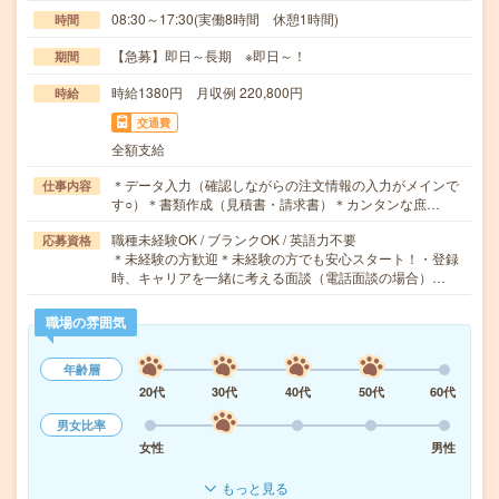
08:30～17:30(実働8時間 休憩1時間)
時間
【急募】即日～長期 ※即日～！
期間
時給1380円 月収例 220,800円
時給
交通費
全額支給
＊データ入力（確認しながらの注文情報の入力がメインで
仕事内容
す○）＊書類作成（見積書・請求書）＊カンタンな庶…
職種未経験OK / ブランクOK / 英語力不要
応募資格
＊未経験の方歓迎＊未経験の方でも安心スタート！・登録
時、キャリアを一緒に考える面談（電話面談の場合）…
職場の雰囲気
年齢層
20代
30代
40代
50代
60代
男女比率
女性
男性
もっと見る