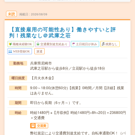
未読
掲載日
2026/08/09
【直接雇用の可能性あり】働きやすいと評
判！残業なし＠武庫之荘
職種未経験OK
交通費別途支給あり
土日祝日が休み
残業なし
WEB登録OK
派遣
兵庫県尼崎市
勤務地
武庫之荘駅から徒歩8分／立花駅から徒歩18分
【月火水木金】
曜日頻度
9:00～18:00(休憩60分)【残業】0時間／月間【詳細】残業
時間
はありません。
即日から長期（6ヶ月～）です。
期間
時給1480円 ※【月収例】時給1480円×8h×20日＝236800円
時給
＋交通費
交通費
弊社規定により交通費別途支給です。自転車通勤OK！（バ