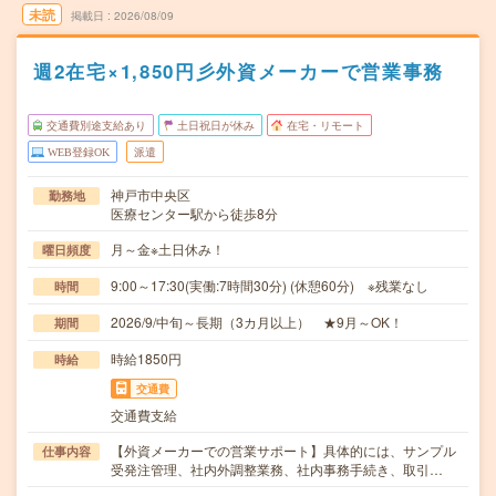
未読
掲載日
2026/08/09
週2在宅×1,850円彡外資メーカーで営業事務
交通費別途支給あり
土日祝日が休み
在宅・リモート
WEB登録OK
派遣
神戸市中央区
勤務地
医療センター駅から徒歩8分
月～金※土日休み！
曜日頻度
9:00～17:30(実働:7時間30分) (休憩60分) ※残業なし
時間
2026/9/中旬～長期（3カ月以上） ★9月～OK！
期間
時給1850円
時給
交通費
交通費支給
【外資メーカーでの営業サポート】具体的には、サンプル
仕事内容
受発注管理、社内外調整業務、社内事務手続き、取引…