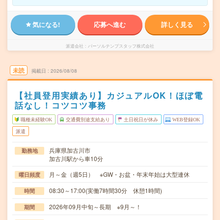
気になる!
応募へ進む
詳しく見る
派遣会社
パーソルテンプスタッフ株式会社
未読
掲載日
2026/08/08
【社員登用実績あり】カジュアルOK！ほぼ電
話なし！コツコツ事務
職種未経験OK
交通費別途支給あり
土日祝日が休み
WEB登録OK
派遣
兵庫県加古川市
勤務地
加古川駅から車10分
月～金（週5日） ※GW・お盆・年末年始は大型連休
曜日頻度
08:30～17:00(実働7時間30分 休憩1時間)
時間
2026年09月中旬～長期 ※9月～！
期間