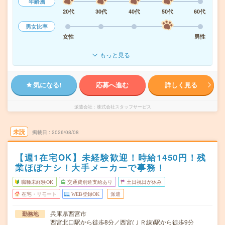
年齢層
20代
30代
40代
50代
60代
男女比率
女性
男性
もっと見る
気になる!
応募へ進む
詳しく見る
派遣会社
株式会社スタッフサービス
未読
掲載日
2026/08/08
【週1在宅OK】未経験歓迎！時給1450円！残
業ほぼナシ！大手メーカーで事務！
職種未経験OK
交通費別途支給あり
土日祝日が休み
在宅・リモート
WEB登録OK
派遣
兵庫県西宮市
勤務地
西宮北口駅から徒歩8分／西宮(ＪＲ線)駅から徒歩9分