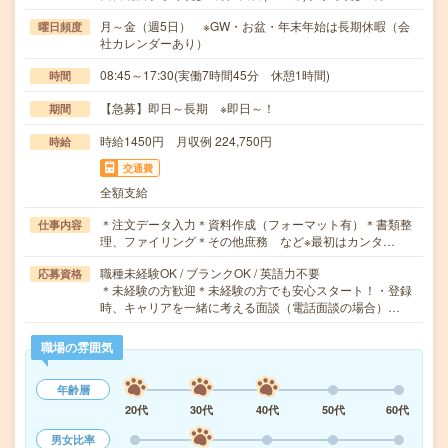
月～金（週5日） ※GW・お盆・年末年始は長期休暇（会
曜日頻度
社カレンダーあり）
08:45～17:30(実働7時間45分 休憩1時間)
時間
【急募】即日～長期 ※即日～！
期間
時給1450円 月収例 224,750円
時給
交通費
全額支給
＊注文データ入力＊資料作成（フォーマット有）＊書類整
仕事内容
理、ファイリング＊その他庶務 など※最初はカンタ…
職種未経験OK / ブランクOK / 英語力不要
応募資格
＊未経験の方歓迎＊未経験の方でも安心スタート！・登録
時、キャリアを一緒に考える面談（電話面談の場合）…
職場の雰囲気
年齢層
20代
30代
40代
50代
60代
男女比率