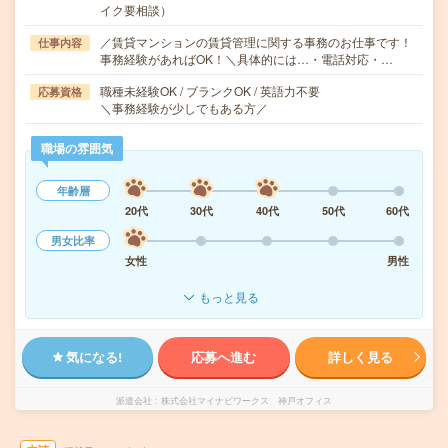
イク要相談）
／賃貸マンションの賃貸管理に関する事務のお仕事です！
仕事内容
事務経験があればOK！＼具体的には…・電話対応・…
職種未経験OK / ブランクOK / 英語力不要
応募資格
＼事務経験が少しでもある方／
職場の雰囲気
年齢層
20代
30代
40代
50代
60代
男女比率
女性
男性
もっと見る
気になる!
応募へ進む
詳しく見る
派遣会社
株式会社マイナビワークス 神戸オフィス