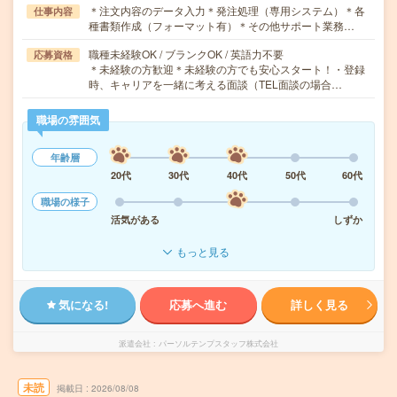
＊注文内容のデータ入力＊発注処理（専用システム）＊各
仕事内容
種書類作成（フォーマット有）＊その他サポート業務…
職種未経験OK / ブランクOK / 英語力不要
応募資格
＊未経験の方歓迎＊未経験の方でも安心スタート！・登録
時、キャリアを一緒に考える面談（TEL面談の場合…
職場の雰囲気
年齢層
20代
30代
40代
50代
60代
職場の様子
活気がある
しずか
もっと見る
気になる!
応募へ進む
詳しく見る
派遣会社
パーソルテンプスタッフ株式会社
未読
掲載日
2026/08/08