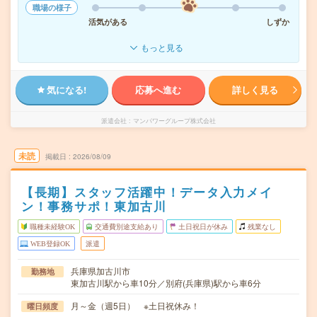
職場の様子
活気がある
しずか
もっと見る
気になる!
応募へ進む
詳しく見る
派遣会社
マンパワーグループ株式会社
未読
掲載日
2026/08/09
【長期】スタッフ活躍中！データ入力メイ
ン！事務サポ！東加古川
職種未経験OK
交通費別途支給あり
土日祝日が休み
残業なし
WEB登録OK
派遣
兵庫県加古川市
勤務地
東加古川駅から車10分／別府(兵庫県)駅から車6分
月～金（週5日） ※土日祝休み！
曜日頻度