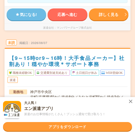
気になる!
応募へ進む
詳しく見る
派遣会社
マンパワーグループ株式会社
未読
掲載日
2026/08/07
【9～15時or9～16時！大手食品メーカー】社
割あり！穏やか環境＊サポート事務
職種未経験OK
交通費別途支給あり
土日祝日が休み
WEB登録OK
派遣
神戸市中央区
勤務地
元町(兵庫県)駅から徒歩8分／みなと元町駅から徒歩3分／
三ノ宮駅から---分
大人気！
エン派遣アプリ
月～金（週5日） ※土日祝お休み！
曜日頻度
派遣のお仕事情報がたくさん！プッシュ通知で受け取ろう！
09:00～15:00(実働5時間 休憩1時間)※「9：00～16：
時間
00」もOK #15時まで
アプリをダウンロード