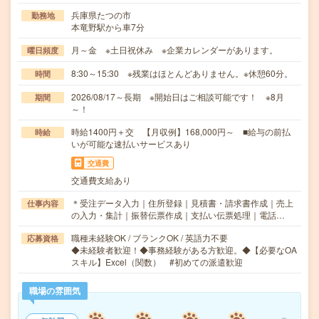
兵庫県たつの市
勤務地
本竜野駅から車7分
月～金 ※土日祝休み ※企業カレンダーがあります。
曜日頻度
8:30～15:30 ※残業はほとんどありません。※休憩60分。
時間
2026/08/17～長期 ※開始日はご相談可能です！ ※8月
期間
～！
時給1400円＋交 【月収例】168,000円～ ■給与の前払
時給
いが可能な速払いサービスあり
交通費
交通費支給あり
＊受注データ入力｜住所登録｜見積書・請求書作成｜売上
仕事内容
の入力・集計｜振替伝票作成｜支払い伝票処理｜電話…
職種未経験OK / ブランクOK / 英語力不要
応募資格
◆未経験者歓迎！◆事務経験がある方歓迎。◆【必要なOA
スキル】Excel（関数） #初めての派遣歓迎
職場の雰囲気