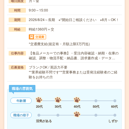
月～金
曜日頻度
9:00～15:00
時間
2026/8/24～長期 ※*開始日ご相談ください ※8月～OK！
期間
時給1360円＋交
時給
交通費
*交通費支給(規定有・月額上限3万円迄)
【食品メーカーでの事務】・受注内容確認・納期・在庫の
仕事内容
確認、調整・物流手配・納品書、請求書作成・データ…
ブランクOK / 英語力不要
応募資格
**業界経験不問です**営業事務または受発注経験者のご経
験をお持ちの方
職場の雰囲気
年齢層
20代
30代
40代
50代
60代
職場の様子
活気がある
しずか