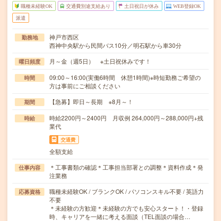
職種未経験OK
交通費別途支給あり
土日祝日が休み
WEB登録OK
派遣
神戸市西区
勤務地
西神中央駅から民間バス10分／明石駅から車30分
月～金（週5日） ※土日祝休みです！
曜日頻度
09:00～16:00(実働6時間 休憩1時間)※時短勤務ご希望の
時間
方は事前にご相談ください
【急募】即日～長期 ※8月～！
期間
時給2200円～2400円 月収例 264,000円～288,000円+残
時給
業代
交通費
全額支給
＊工事書類の確認＊工事担当部署との調整＊資料作成＊発
仕事内容
注業務
職種未経験OK / ブランクOK / パソコンスキル不要 / 英語力
応募資格
不要
＊未経験の方歓迎＊未経験の方でも安心スタート！・登録
時、キャリアを一緒に考える面談（TEL面談の場合…