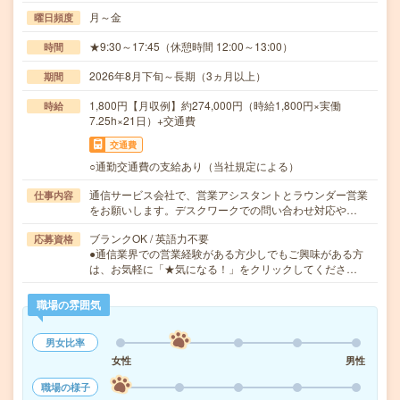
月～金
曜日頻度
★9:30～17:45（休憩時間 12:00～13:00）
時間
2026年8月下旬～長期（3ヵ月以上）
期間
1,800円【月収例】約274,000円（時給1,800円×実働
時給
7.25h×21日）+交通費
交通費
○通勤交通費の支給あり（当社規定による）
通信サービス会社で、営業アシスタントとラウンダー営業
仕事内容
をお願いします。デスクワークでの問い合わせ対応や…
ブランクOK / 英語力不要
応募資格
●通信業界での営業経験がある方少しでもご興味がある方
は、お気軽に「★気になる！」をクリックしてくださ…
職場の雰囲気
男女比率
女性
男性
職場の様子