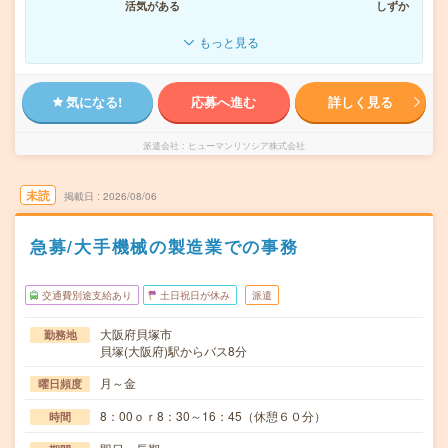
活気がある
しずか
もっと見る
気になる!
応募へ進む
詳しく見る
派遣会社
ヒューマンリソシア株式会社
未読
掲載日
2026/08/06
急募/大手機械の製造業での事務
交通費別途支給あり
土日祝日が休み
派遣
大阪府貝塚市
勤務地
貝塚(大阪府)駅からバス8分
月～金
曜日頻度
8：00ｏｒ8：30～16：45（休憩６０分）
時間