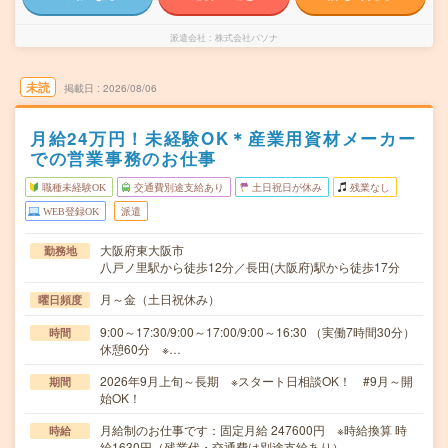
派遣会社
株式会社パソナ
未読
掲載日
2026/08/06
月給24万円！未経験OK＊産業用資材メーカー
での営業事務のお仕事
職種未経験OK
交通費別途支給あり
土日祝日が休み
残業なし
WEB登録OK
派遣
大阪府東大阪市
勤務地
八戸ノ里駅から徒歩12分／長田(大阪府)駅から徒歩17分
月～金（土日祝休み）
曜日頻度
9:00～17:30/9:00～17:00/9:00～16:30 （実働7時間30分）
時間
休憩60分 ※…
2026年9月上旬～長期 ※スタート日相談OK！ #9月～開
期間
始OK！
月給制のお仕事です：固定月給 247600円 ※時給換算 時
時給
給1630円（残業代・交通費は別途支給あり）