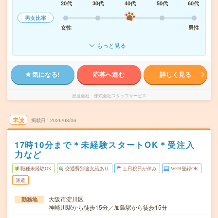
20代
30代
40代
50代
60代
男女比率
女性
男性
もっと見る
気になる!
応募へ進む
詳しく見る
派遣会社
株式会社スタッフサービス
未読
掲載日
2026/08/06
17時10分まで＊未経験スタートOK＊受注入
力など
職種未経験OK
交通費別途支給あり
土日祝日が休み
WEB登録OK
派遣
大阪市淀川区
勤務地
神崎川駅から徒歩15分／加島駅から徒歩15分