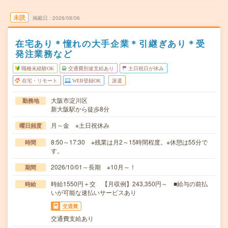
未読
掲載日
2026/08/06
在宅あり＊憧れの大手企業＊引継ぎあり＊受
発注業務など
職種未経験OK
交通費別途支給あり
土日祝日が休み
在宅・リモート
WEB登録OK
派遣
大阪市淀川区
勤務地
新大阪駅から徒歩8分
月～金 ※土日祝休み
曜日頻度
8:50～17:30 ※残業は月2～15時間程度。※休憩は55分で
時間
す。
2026/10/01～長期 ※10月～！
期間
時給1550円＋交 【月収例】243,350円～ ■給与の前払
時給
いが可能な速払いサービスあり
交通費
交通費支給あり