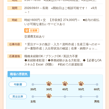
2026/09/01～長期 ※開始日はご相談可能です！ ※9月
期間
～！
時給1600円＋交 【月収例】274,000円～ ■給与の前払
時給
いが可能な速払いサービスあり
交通費
交通費支給あり
＊受注データの集計・入力＊資料作成｜生産工場へのオー
仕事内容
ダー書類作成｜入出荷状況の確認｜在庫・納期チェッ…
職種未経験OK / ブランクOK / 英語力不要
応募資格
◆未経験者歓迎！◆事務経験がある方歓迎。◆【必要なOA
スキル】Excel（関数） #初めての派遣歓迎
職場の雰囲気
年齢層
20代
30代
40代
50代
60代
男女比率
女性
男性