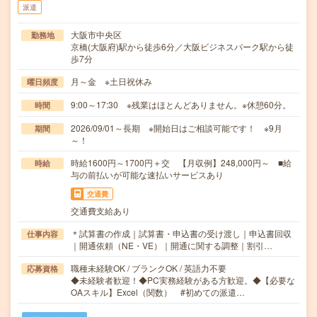
派遣
大阪市中央区
勤務地
京橋(大阪府)駅から徒歩6分／大阪ビジネスパーク駅から徒
歩7分
月～金 ※土日祝休み
曜日頻度
9:00～17:30 ※残業はほとんどありません。※休憩60分。
時間
2026/09/01～長期 ※開始日はご相談可能です！ ※9月
期間
～！
時給1600円～1700円＋交 【月収例】248,000円～ ■給
時給
与の前払いが可能な速払いサービスあり
交通費
交通費支給あり
＊試算書の作成｜試算書・申込書の受け渡し｜申込書回収
仕事内容
｜開通依頼（NE・VE）｜開通に関する調整｜割引…
職種未経験OK / ブランクOK / 英語力不要
応募資格
◆未経験者歓迎！◆PC実務経験がある方歓迎。◆【必要な
OAスキル】Excel（関数） #初めての派遣…