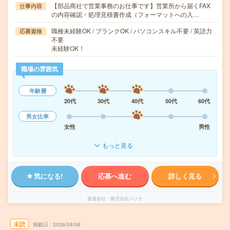
【部品商社で営業事務のお仕事です】営業所から届くFAX
仕事内容
の内容確認・処理見積書作成（フォーマットへの入…
職種未経験OK / ブランクOK / パソコンスキル不要 / 英語力
応募資格
不要
未経験OK！
職場の雰囲気
年齢層
20代
30代
40代
50代
60代
男女比率
女性
男性
もっと見る
気になる!
応募へ進む
詳しく見る
派遣会社
株式会社パソナ
未読
掲載日
2026/08/06