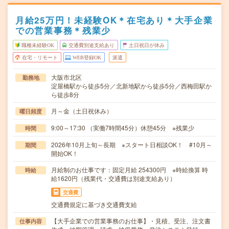
月給25万円！未経験OK＊在宅あり＊大手企業
での営業事務＊残業少
職種未経験OK
交通費別途支給あり
土日祝日が休み
在宅・リモート
WEB登録OK
派遣
大阪市北区
勤務地
淀屋橋駅から徒歩5分／北新地駅から徒歩5分／西梅田駅か
ら徒歩8分
月～金（土日祝休み）
曜日頻度
9:00～17:30 （実働7時間45分）休憩45分 ※残業少
時間
2026年10月上旬～長期 ※スタート日相談OK！ #10月～
期間
開始OK！
月給制のお仕事です：固定月給 254300円 ※時給換算 時
時給
給1620円（残業代・交通費は別途支給あり）
交通費
交通費規定に基づき交通費支給
【大手企業での営業事務のお仕事】・見積、受注、注文書
仕事内容