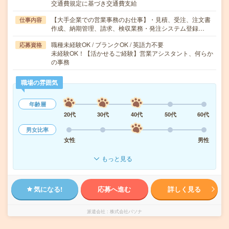
交通費規定に基づき交通費支給
【大手企業での営業事務のお仕事】・見積、受注、注文書
仕事内容
作成、納期管理、請求、検収業務・発注システム登録…
職種未経験OK / ブランクOK / 英語力不要
応募資格
未経験OK！【活かせるご経験】営業アシスタント、何らか
の事務
職場の雰囲気
年齢層
20代
30代
40代
50代
60代
男女比率
女性
男性
もっと見る
気になる!
応募へ進む
詳しく見る
派遣会社
株式会社パソナ