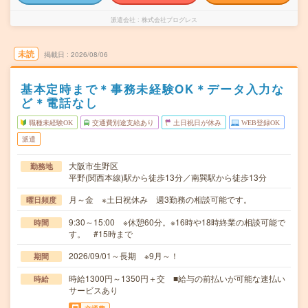
派遣会社
株式会社プログレス
未読
掲載日
2026/08/06
基本定時まで＊事務未経験OK＊データ入力な
ど＊電話なし
職種未経験OK
交通費別途支給あり
土日祝日が休み
WEB登録OK
派遣
大阪市生野区
勤務地
平野(関西本線)駅から徒歩13分／南巽駅から徒歩13分
月～金 ※土日祝休み 週3勤務の相談可能です。
曜日頻度
9:30～15:00 ※休憩60分。※16時や18時終業の相談可能で
時間
す。 #15時まで
2026/09/01～長期 ※9月～！
期間
時給1300円～1350円＋交 ■給与の前払いが可能な速払い
時給
サービスあり