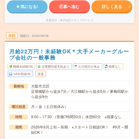
気になる!
応募へ進む
詳しく見る
派遣会社
株式会社スタッフサービス
未読
掲載日
2026/08/06
月給22万円！未経験OK＊大手メーカーグルー
プ会社の一般事務
職種未経験OK
交通費別途支給あり
土日祝日が休み
残業なし
WEB登録OK
派遣
大阪市北区
勤務地
淀屋橋駅から徒歩7分／大江橋駅から徒歩5分／東梅田駅か
ら徒歩9分
月～金（土日祝休み）
曜日頻度
9:00～17:30 （実働7時間30分）休憩60分 ※残業なし
時間
2026年9月上旬～長期 ※スタート日相談OK！ #9月～開
期間
始OK！