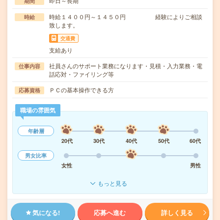
即日～長期
期間
時給１４００円～１４５０円 経験によりご相談
時給
致します。
交通費
支給あり
社員さんのサポート業務になります・見積・入力業務・電
仕事内容
話応対・ファイリング等
ＰＣの基本操作できる方
応募資格
職場の雰囲気
年齢層
20代
30代
40代
50代
60代
男女比率
女性
男性
もっと見る
気になる!
応募へ進む
詳しく見る