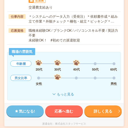
交通費
交通費支給あり
＊システムへのデータ入力（受発注）＊依頼書作成＊組み
仕事内容
立て作業＊外観チェック＊梱包・組立＊ピッキング＊…
職種未経験OK / ブランクOK / パソコンスキル不要 / 英語力
応募資格
不要
未経験OK！ #初めての派遣歓迎
職場の雰囲気
年齢層
20代
30代
40代
50代
60代
男女比率
女性
男性
もっと見る
気になる!
応募へ進む
詳しく見る
派遣会社
株式会社スタッフサービス