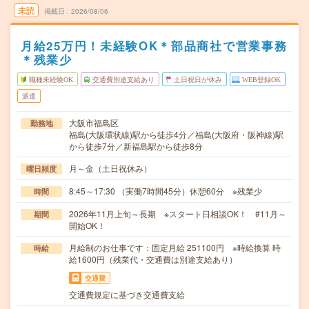
未読
掲載日
2026/08/06
月給25万円！未経験OK＊部品商社で営業事務
＊残業少
職種未経験OK
交通費別途支給あり
土日祝日が休み
WEB登録OK
派遣
大阪市福島区
勤務地
福島(大阪環状線)駅から徒歩4分／福島(大阪府・阪神線)駅
から徒歩7分／新福島駅から徒歩8分
月～金（土日祝休み）
曜日頻度
8:45～17:30 （実働7時間45分）休憩60分 ※残業少
時間
2026年11月上旬～長期 ※スタート日相談OK！ #11月～
期間
開始OK！
月給制のお仕事です：固定月給 251100円 ※時給換算 時
時給
給1600円（残業代・交通費は別途支給あり）
交通費
交通費規定に基づき交通費支給