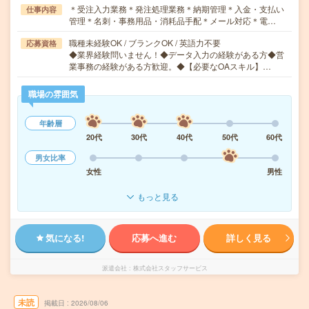
＊受注入力業務＊発注処理業務＊納期管理＊入金・支払い
仕事内容
管理＊名刺・事務用品・消耗品手配＊メール対応＊電…
職種未経験OK / ブランクOK / 英語力不要
応募資格
◆業界経験問いません！◆データ入力の経験がある方◆営
業事務の経験がある方歓迎。◆【必要なOAスキル】…
職場の雰囲気
年齢層
20代
30代
40代
50代
60代
男女比率
女性
男性
もっと見る
気になる!
応募へ進む
詳しく見る
派遣会社
株式会社スタッフサービス
未読
掲載日
2026/08/06