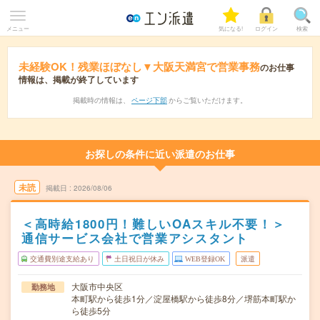
メニュー
気になる!
ログイン
検索
未経験OK！残業ほぼなし▼大阪天満宮で営業事務
のお仕事
情報は、掲載が終了しています
掲載時の情報は、
ページ下部
からご覧いただけます。
お探しの条件に近い派遣のお仕事
未読
掲載日
2026/08/06
＜高時給1800円！難しいOAスキル不要！＞
通信サービス会社で営業アシスタント
交通費別途支給あり
土日祝日が休み
WEB登録OK
派遣
大阪市中央区
勤務地
本町駅から徒歩1分／淀屋橋駅から徒歩8分／堺筋本町駅か
ら徒歩5分