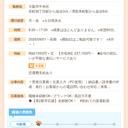
大阪市中央区
勤務地
谷町四丁目駅から徒歩3分／堺筋本町駅から徒歩9分
月～金 ※土日祝休み
曜日頻度
8:30～17:00 ※残業はほとんどありません。※休憩60分。
時間
2026/09/01～長期 ※開始日はご相談可能です！ ※9月
期間
～！
時給1550円＋交 【月収例】237,150円～ ■給与の前払
時給
いが可能な速払いサービスあり
交通費
交通費支給あり
＊受発注業務｜伝票入力（PC使用）｜納品書／請求書の作
仕事内容
成・発行｜お客様からの電話問い合わせ対応｜来客…
職種未経験OK / ブランクOK / 英語力不要
応募資格
◆【第2新卒応援】未経験OK！ #初めての派遣歓迎
職場の雰囲気
年齢層