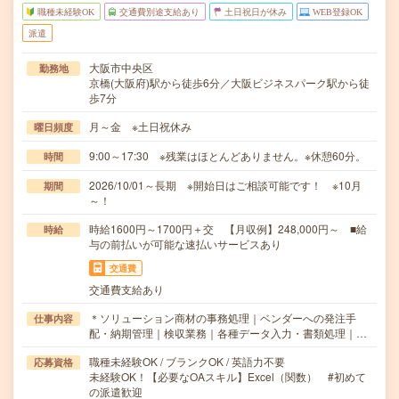
職種未経験OK
交通費別途支給あり
土日祝日が休み
WEB登録OK
派遣
大阪市中央区
勤務地
京橋(大阪府)駅から徒歩6分／大阪ビジネスパーク駅から徒
歩7分
月～金 ※土日祝休み
曜日頻度
9:00～17:30 ※残業はほとんどありません。※休憩60分。
時間
2026/10/01～長期 ※開始日はご相談可能です！ ※10月
期間
～！
時給1600円～1700円＋交 【月収例】248,000円～ ■給
時給
与の前払いが可能な速払いサービスあり
交通費
交通費支給あり
＊ソリューション商材の事務処理｜ベンダーへの発注手
仕事内容
配・納期管理｜検収業務｜各種データ入力・書類処理｜…
職種未経験OK / ブランクOK / 英語力不要
応募資格
未経験OK！【必要なOAスキル】Excel（関数） #初めて
の派遣歓迎