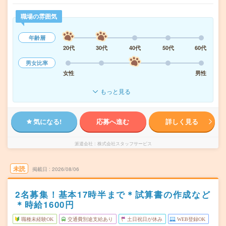
職場の雰囲気
年齢層
20代
30代
40代
50代
60代
男女比率
女性
男性
もっと見る
気になる!
応募へ進む
詳しく見る
派遣会社
株式会社スタッフサービス
未読
掲載日
2026/08/06
2名募集！基本17時半まで＊試算書の作成など
＊時給1600円
職種未経験OK
交通費別途支給あり
土日祝日が休み
WEB登録OK