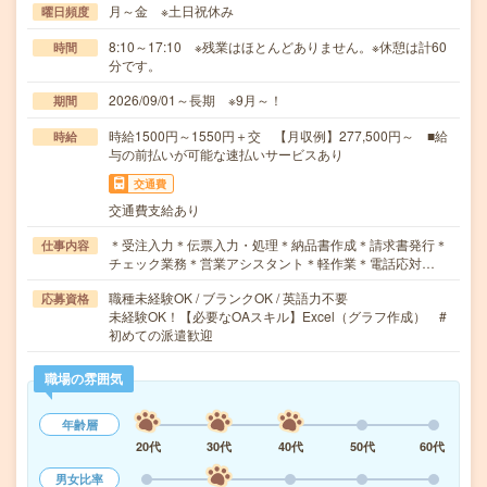
月～金 ※土日祝休み
曜日頻度
8:10～17:10 ※残業はほとんどありません。※休憩は計60
時間
分です。
2026/09/01～長期 ※9月～！
期間
時給1500円～1550円＋交 【月収例】277,500円～ ■給
時給
与の前払いが可能な速払いサービスあり
交通費
交通費支給あり
＊受注入力＊伝票入力・処理＊納品書作成＊請求書発行＊
仕事内容
チェック業務＊営業アシスタント＊軽作業＊電話応対…
職種未経験OK / ブランクOK / 英語力不要
応募資格
未経験OK！【必要なOAスキル】Excel（グラフ作成） #
初めての派遣歓迎
職場の雰囲気
年齢層
20代
30代
40代
50代
60代
男女比率