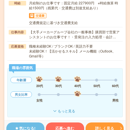
月給制のお仕事です：固定月給 227900円 ※時給換算 時
時給
給1500円（残業代・交通費は別途支給あり）
交通費
交通費規定に基づき交通費支給
【大手メーカーグループ会社の一般事務】購買部で営業ア
仕事内容
シスタントのお仕事です！・受発注の入力処理・会計…
職種未経験OK / ブランクOK / 英語力不要
応募資格
未経験OK！【活かせるスキル】メール機能（Outlook、
Gmail等）
職場の雰囲気
年齢層
20代
30代
40代
50代
60代
男女比率
女性
男性
もっと見る
気になる!
応募へ進む
詳しく見る