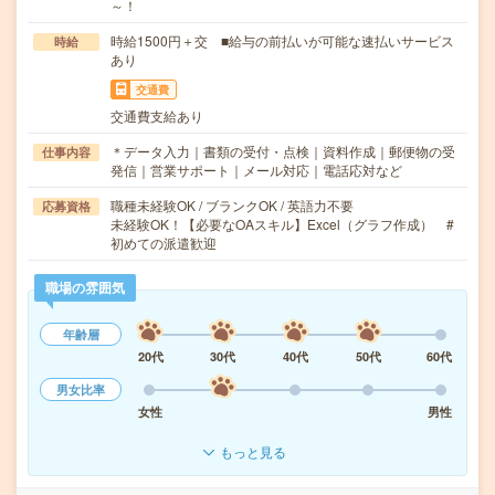
～！
時給1500円＋交 ■給与の前払いが可能な速払いサービス
時給
あり
交通費
交通費支給あり
＊データ入力｜書類の受付・点検｜資料作成｜郵便物の受
仕事内容
発信｜営業サポート｜メール対応｜電話応対など
職種未経験OK / ブランクOK / 英語力不要
応募資格
未経験OK！【必要なOAスキル】Excel（グラフ作成） #
初めての派遣歓迎
職場の雰囲気
年齢層
20代
30代
40代
50代
60代
男女比率
女性
男性
もっと見る