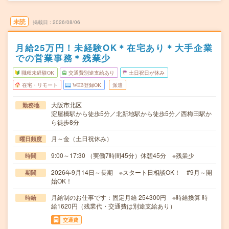
未読
掲載日
2026/08/06
月給25万円！未経験OK＊在宅あり＊大手企業
での営業事務＊残業少
職種未経験OK
交通費別途支給あり
土日祝日が休み
在宅・リモート
WEB登録OK
派遣
大阪市北区
勤務地
淀屋橋駅から徒歩5分／北新地駅から徒歩5分／西梅田駅か
ら徒歩8分
月～金（土日祝休み）
曜日頻度
9:00～17:30 （実働7時間45分）休憩45分 ※残業少
時間
2026年9月14日～長期 ※スタート日相談OK！ #9月～開
期間
始OK！
月給制のお仕事です：固定月給 254300円 ※時給換算 時
時給
給1620円（残業代・交通費は別途支給あり）
交通費