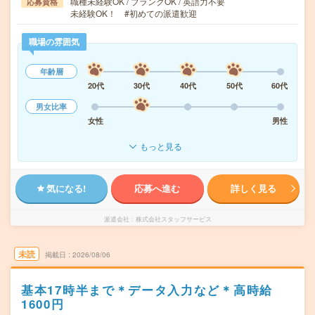
職種未経験OK / ブランクOK / 英語力不要
応募資格
未経験OK！ #初めての派遣歓迎
職場の雰囲気
年齢層
20代
30代
40代
50代
60代
男女比率
女性
男性
もっと見る
気になる!
応募へ進む
詳しく見る
派遣会社
株式会社スタッフサービス
未読
掲載日
2026/08/06
基本17時半まで＊データ入力など＊高時給
1600円