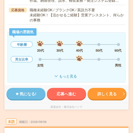
作成、納期管理、請求、検収業務・発注システム登録…
職種未経験OK / ブランクOK / 英語力不要
応募資格
未経験OK！【活かせるご経験】営業アシスタント、何らか
の事務
職場の雰囲気
年齢層
20代
30代
40代
50代
60代
男女比率
女性
男性
もっと見る
気になる!
応募へ進む
詳しく見る
派遣会社
株式会社パソナ
未読
掲載日
2026/08/06