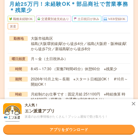
月給25万円！未経験OK＊部品商社で営業事務
＊残業少
職種未経験OK
交通費別途支給あり
土日祝日が休み
WEB登録OK
派遣
大阪市福島区
勤務地
福島(大阪環状線)駅から徒歩4分／福島(大阪府・阪神線)駅
から徒歩7分／新福島駅から徒歩8分
月～金（土日祝休み）
曜日頻度
8:45～17:30 （実働7時間45分）休憩60分 ※残業少
時間
2026年10月上旬～長期 ※スタート日相談OK！ #10月～
期間
開始OK！
月給制のお仕事です：固定月給 251100円 ※時給換算 時
時給
給1600円（残業代・交通費は別途支給あり）
大人気！
交通費
エン派遣アプリ
交通費規定に基づき交通費支給
派遣のお仕事情報がたくさん！プッシュ通知で受け取ろう！
【部品商社で営業事務のお仕事です】営業所から届くFAX
仕事内容
アプリをダウンロード
の内容確認・処理見積書作成（フォーマットへの入…