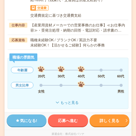
交通費
交通費規定に基づき交通費支給
【産業用資材メーカーでの営業事務のお仕事】≪お仕事内
仕事内容
容≫・受発注処理・納期の回答・電話対応・請求書の…
職種未経験OK / ブランクOK / 英語力不要
応募資格
未経験OK！【活かせるご経験】何らかの事務
職場の雰囲気
年齢層
20代
30代
40代
50代
60代
男女比率
女性
男性
もっと見る
気になる!
応募へ進む
詳しく見る
派遣会社
株式会社パソナ