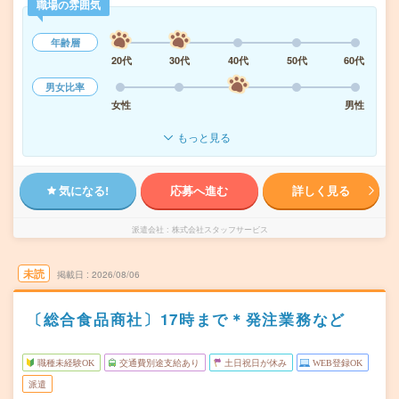
職場の雰囲気
年齢層
20代
30代
40代
50代
60代
男女比率
女性
男性
もっと見る
気になる!
応募へ進む
詳しく見る
派遣会社
株式会社スタッフサービス
未読
掲載日
2026/08/06
〔総合食品商社〕17時まで＊発注業務など
職種未経験OK
交通費別途支給あり
土日祝日が休み
WEB登録OK
派遣