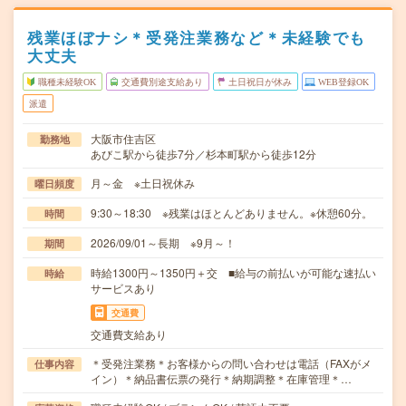
残業ほぼナシ＊受発注業務など＊未経験でも
大丈夫
職種未経験OK
交通費別途支給あり
土日祝日が休み
WEB登録OK
派遣
大阪市住吉区
勤務地
あびこ駅から徒歩7分／杉本町駅から徒歩12分
月～金 ※土日祝休み
曜日頻度
9:30～18:30 ※残業はほとんどありません。※休憩60分。
時間
2026/09/01～長期 ※9月～！
期間
時給1300円～1350円＋交 ■給与の前払いが可能な速払い
時給
サービスあり
交通費
交通費支給あり
＊受発注業務＊お客様からの問い合わせは電話（FAXがメ
仕事内容
イン）＊納品書伝票の発行＊納期調整＊在庫管理＊…