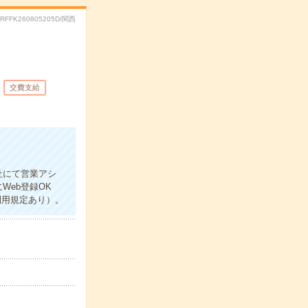
.RFFK260805205D/関西
交費支給
社にて営業アシ
Web登録OK
利用規定あり）。