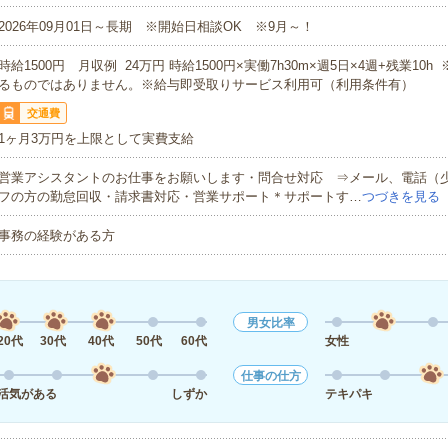
2026年09月01日～長期 ※開始日相談OK ※9月～！
時給1500円 月収例 24万円 時給1500円×実働7h30m×週5日×4週+残業10
るものではありません。※給与即受取りサービス利用可（利用条件有）
交通費
1ヶ月3万円を上限として実費支給
営業アシスタントのお仕事をお願いします・問合せ対応 ⇒メール、電話（
フの方の勤怠回収・請求書対応・営業サポート＊サポートす…
つづきを見る
事務の経験がある方
男女比率
20代
30代
40代
50代
60代
女性
仕事の仕方
活気がある
しずか
テキパキ