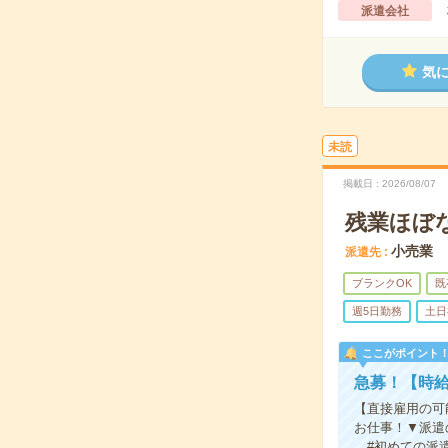
派遣会社
気
未読
掲載日
2026/08/07
残業ほぼ
小売業
派遣先
ブランクOK
既
週5日勤務
土日
ここがポイント
急募！【時給
【直接雇用の可
お仕事！▼派遣
#初めての派遣