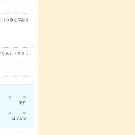
h ※月収例を保証す
少なめ）・スタッ
男性
コツコツ