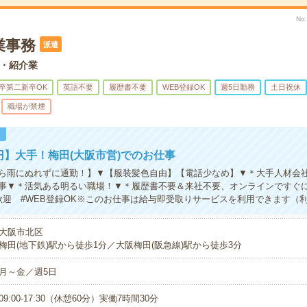
No
業事務
派遣
・紹介業
卒第二新卒OK
英語不要
履歴書不要
WEB登録OK
週5日勤務
土日祝休
職場が禁煙
！
0円】大手！梅田(大阪市営)でのお仕事
ら雨にぬれずに通勤！】▼【服装髪色自由】【電話少なめ】▼＊大手人材会
事▼＊活気ある明るい職場！▼＊履歴書不要＆来社不要、オンラインですぐに
歓迎 #WEB登録OK※このお仕事は給与即受取りサービスを利用できます（
大阪市北区
梅田(地下鉄)駅から徒歩1分／大阪梅田(阪急線)駅から徒歩3分
月～金／週5日
09:00-17:30（休憩60分）実働7時間30分