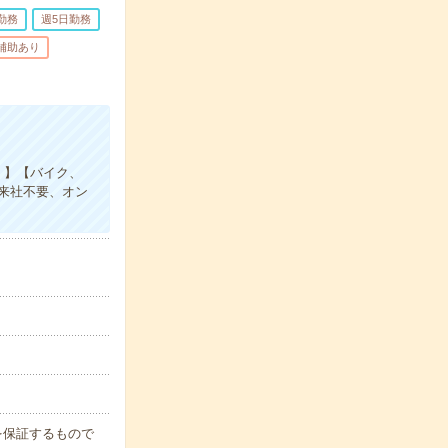
勤務
週5日勤務
/補助あり
！】【バイク、
来社不要、オン
例を保証するもので