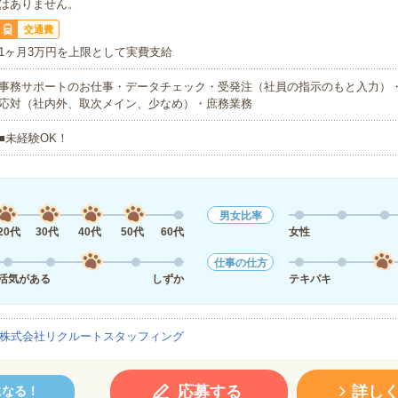
はありません。
交通費
1ヶ月3万円を上限として実費支給
事務サポートのお仕事・データチェック・受発注（社員の指示のもと入力）
応対（社内外、取次メイン、少なめ）・庶務業務
■未経験OK！
男女比率
20代
30代
40代
50代
60代
女性
仕事の仕方
活気がある
しずか
テキパキ
株式会社リクルートスタッフィング
応募する
詳し
になる！