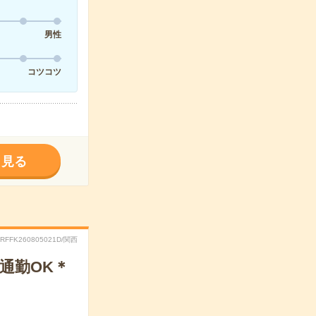
男性
コツコツ
く見る
.RFFK260805021D/関西
通勤OK＊