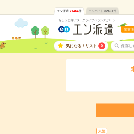
エン派遣
71454
件
エンバイト
82531
件
ちょうど良いワークライフバランスが叶う
関東版
気になる！リスト
0
保存し
未読