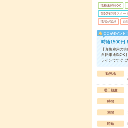
職種未経験OK
朝10時以降スター
職場が禁煙
自
ここがポイント
時給1500
【直接雇用の実
自転車通勤OK
ラインですぐにW
勤務地
曜日頻度
時間
期間
時給