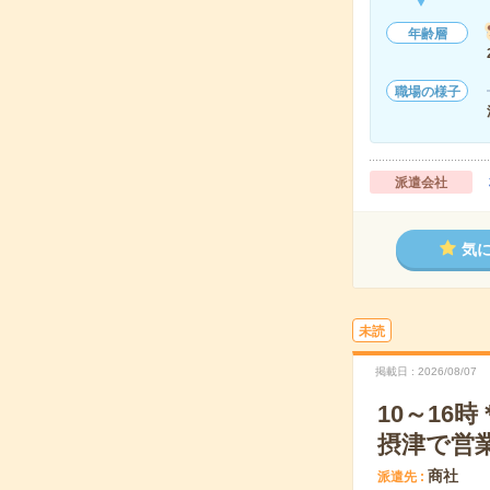
年齢層
職場の様子
派遣会社
気
未読
掲載日
2026/08/07
10～16
摂津で営
商社
派遣先