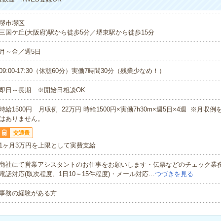
堺市堺区
三国ケ丘(大阪府)駅から徒歩5分／堺東駅から徒歩15分
月～金／週5日
09:00-17:30（休憩60分）実働7時間30分（残業少なめ！）
即日～長期 ※開始日相談OK
時給1500円 月収例 22万円 時給1500円×実働7h30m×週5日×4週 ※月収
はありません。
交通費
1ヶ月3万円を上限として実費支給
商社にて営業アシスタントのお仕事をお願いします・伝票などのチェック業
電話対応(取次程度、1日10～15件程度)・メール対応…
つづきを見る
事務の経験がある方