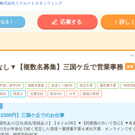
株式会社リクルートスタッフィング
応募する
詳し
になる！
No
なし▼【複数名募集】三国ケ丘で営業事務
派遣
卒第二新卒OK
複数名募集
友達と一緒OK
英語不要
履歴書不要
WEB登
祝休
残業少
交費支給
駅歩5分
大手
職場が禁煙
！
1500円】三国ケ丘でのお仕事
能性あり/正社員化/実績あり】【ネイルOK】▼【同業務の方いて安心】▼有
の方が年単位で続く安定した環境＊履歴書不要＆来社不要、オンラインですぐに
歓迎 #WEB登録OK