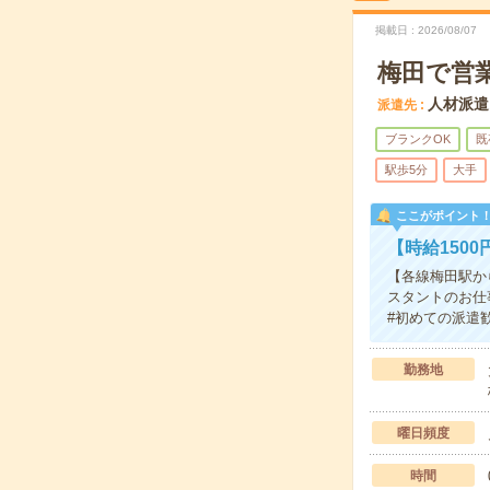
掲載日
2026/08/07
梅田で営
人材派遣
派遣先
ブランクOK
既
駅歩5分
大手
ここがポイント
【時給150
【各線梅田駅か
スタントのお仕
#初めての派遣
勤務地
曜日頻度
時間