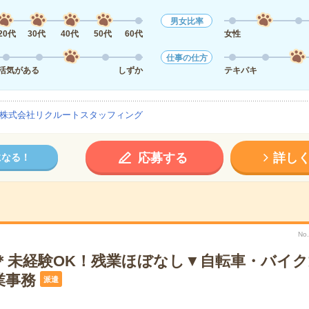
男女比率
20代
30代
40代
50代
60代
女性
仕事の仕方
活気がある
しずか
テキパキ
株式会社リクルートスタッフィング
応募する
詳し
になる！
No
時＊未経験OK！残業ほぼなし▼自転車・バイク
業事務
派遣