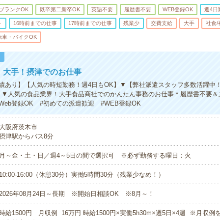
ブランクOK
既卒第二新卒OK
英語不要
履歴書不要
WEB登録OK
週4日
ト
16時前までの仕事
17時前までの仕事
残業少
交費支給
大手
社食
転車・バイクOK
！
円！大手！摂津でのお仕事
績あり】【人気の時短勤務！週4日もOK】▼【弊社派遣スタッフ多数活躍中
】▼人気の食品業界！大手食品商社でのかんたん事務のお仕事＊履歴書不要＆
eb登録OK #初めての派遣歓迎 #WEB登録OK
大阪府茨木市
摂津駅からバス8分
月～金・土・日／週4～5日の間で選択可 ※必ず勤務する曜日：火
10:00-16:00（休憩30分）実働5時間30分（残業少なめ！）
2026年08月24日～長期 ※開始日相談OK ※8月～！
時給1500円 月収例 16万円 時給1500円×実働5h30m×週5日×4週 ※月収