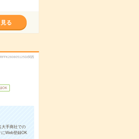
く見る
.RFFK260805125D/関西
録OK
名大手商社での
Web登録OK