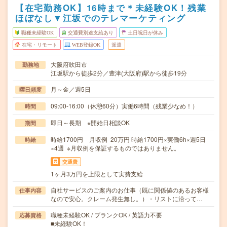
【在宅勤務OK】16時まで＊未経験OK！残業
ほぼなし▼江坂でのテレマーケティング
職種未経験OK
交通費別途支給あり
土日祝日が休み
在宅・リモート
WEB登録OK
派遣
大阪府吹田市
勤務地
江坂駅から徒歩2分／豊津(大阪府)駅から徒歩19分
月～金／週5日
曜日頻度
09:00-16:00（休憩60分）実働6時間（残業少なめ！）
時間
即日～長期 ※開始日相談OK
期間
時給1700円 月収例 20万円 時給1700円×実働6h×週5日
時給
×4週 ※月収例を保証するものではありません。
交通費
1ヶ月3万円を上限として実費支給
自社サービスのご案内のお仕事（既に関係値のあるお客様
仕事内容
なので安心。クレーム発生無し。）・リストに沿って…
職種未経験OK / ブランクOK / 英語力不要
応募資格
■未経験OK！