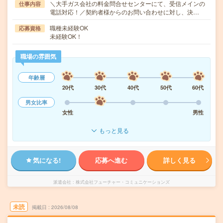
＼大手ガス会社の料金問合せセンターにて、受信メインの
仕事内容
電話対応！／契約者様からのお問い合わせに対し、決…
職種未経験OK
応募資格
未経験OK！
職場の雰囲気
年齢層
20代
30代
40代
50代
60代
男女比率
女性
男性
もっと見る
気になる!
応募へ進む
詳しく見る
派遣会社
株式会社フューチャー・コミュニケーションズ
未読
掲載日
2026/08/08