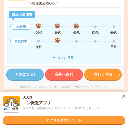
◇職種未経験OK◇
職場の雰囲気
年齢層
20代
30代
40代
50代
60代
男女比率
女性
男性
もっと見る
気になる!
応募へ進む
詳しく見る
派遣会社
パーソルテンプスタッフ株式会社 大阪マーケティングオフィス
大人気！
未読
掲載日
2026/08/08
エン派遣アプリ
派遣のお仕事情報がたくさん！プッシュ通知で受け取ろう！
17時まで＊未経験OK！残業ほぼなし▼大阪梅
アプリをダウンロード
田でのテレマーケティング