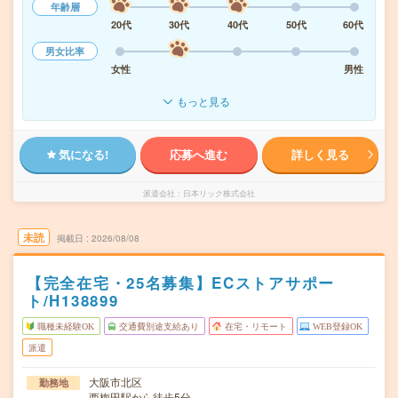
年齢層
20代
30代
40代
50代
60代
男女比率
女性
男性
もっと見る
気になる!
応募へ進む
詳しく見る
派遣会社
日本リック株式会社
未読
掲載日
2026/08/08
【完全在宅・25名募集】ECストアサポー
ト/H138899
職種未経験OK
交通費別途支給あり
在宅・リモート
WEB登録OK
派遣
大阪市北区
勤務地
西梅田駅から徒歩5分