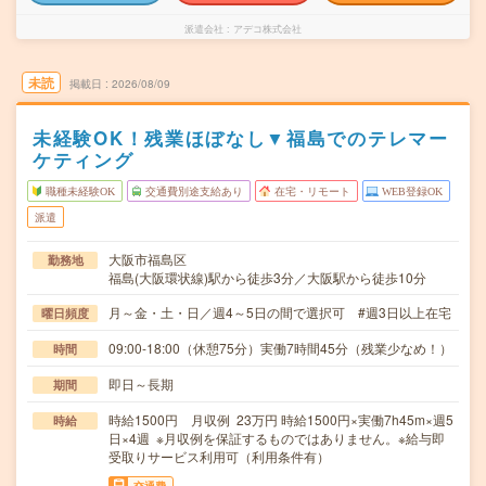
派遣会社
アデコ株式会社
未読
掲載日
2026/08/09
未経験OK！残業ほぼなし▼福島でのテレマー
ケティング
職種未経験OK
交通費別途支給あり
在宅・リモート
WEB登録OK
派遣
大阪市福島区
勤務地
福島(大阪環状線)駅から徒歩3分／大阪駅から徒歩10分
月～金・土・日／週4～5日の間で選択可 #週3日以上在宅
曜日頻度
09:00-18:00（休憩75分）実働7時間45分（残業少なめ！）
時間
即日～長期
期間
時給1500円 月収例 23万円 時給1500円×実働7h45m×週5
時給
日×4週 ※月収例を保証するものではありません。※給与即
受取りサービス利用可（利用条件有）