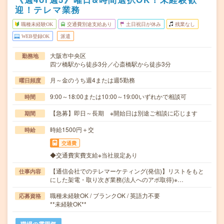
迎！テレマ業務
職種未経験OK
交通費別途支給あり
土日祝日が休み
残業なし
WEB登録OK
派遣
大阪市中央区
勤務地
四ツ橋駅から徒歩3分／心斎橋駅から徒歩3分
月～金のうち週4または週5勤務
曜日頻度
9:00～18:00または10:00～19:00いずれかで相談可
時間
【急募】即日～長期 ※開始日は別途ご相談に応じます
期間
時給1500円＋交
時給
交通費
◆交通費実費支給※当社規定あり
【通信会社でのテレマーケティング(発信)】リストをもと
仕事内容
にした架電・取り次ぎ業務(法人へのアポ取得)※…
職種未経験OK / ブランクOK / 英語力不要
応募資格
**未経験OK**