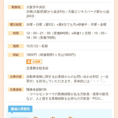
大阪市中央区
勤務地
京橋(大阪府)駅から徒歩5分／大阪ビジネスパーク駅から徒
歩6分
水曜～日曜（週5日）※週4日でも可※研修中：月曜～金曜
曜日頻度
12：00～21：00（実働8時間）※研修1ヶ月間：10：00～
時間
18：00（実働7時間）
10月1日～長期
期間
1850円（研修期間1ヶ月は1800円）
時給
交通費
交通費全額支給
自動車保険に関するお客様からのお問い合わせ対応（一次
仕事内容
受付）を担当していただきます。具体的には・・・「…
職種未経験OK
応募資格
・コールセンターでの勤務経験がある方歓迎・接客や販売
など、人と接する業務経験をお持ちの方歓迎・PCの…
職場の雰囲気