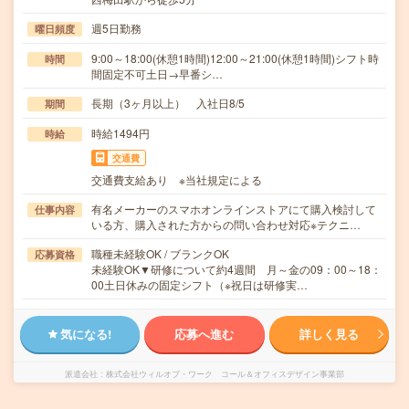
週5日勤務
曜日頻度
9:00～18:00(休憩1時間)12:00～21:00(休憩1時間)シフト時
時間
間固定不可土日→早番シ…
長期（3ヶ月以上） 入社日8/5
期間
時給1494円
時給
交通費
交通費支給あり ※当社規定による
有名メーカーのスマホオンラインストアにて購入検討して
仕事内容
いる方、購入された方からの問い合わせ対応※テクニ…
職種未経験OK / ブランクOK
応募資格
未経験OK▼研修について約4週間 月～金の09：00～18：
00土日休みの固定シフト（※祝日は研修実…
気になる!
応募へ進む
詳しく見る
派遣会社
株式会社ウィルオブ・ワーク コール＆オフィスデザイン事業部