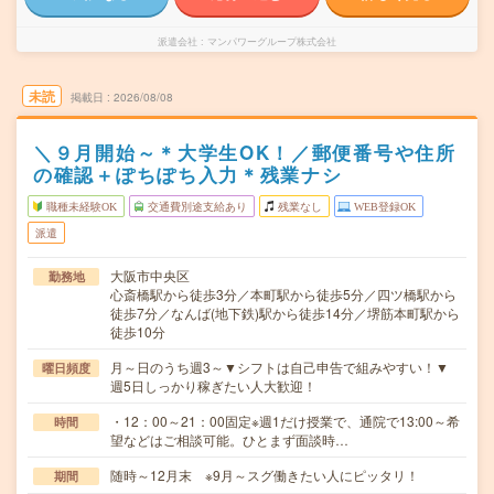
派遣会社
マンパワーグループ株式会社
未読
掲載日
2026/08/08
＼９月開始～＊大学生OK！／郵便番号や住所
の確認＋ぽちぽち入力＊残業ナシ
職種未経験OK
交通費別途支給あり
残業なし
WEB登録OK
派遣
大阪市中央区
勤務地
心斎橋駅から徒歩3分／本町駅から徒歩5分／四ツ橋駅から
徒歩7分／なんば(地下鉄)駅から徒歩14分／堺筋本町駅から
徒歩10分
月～日のうち週3～▼シフトは自己申告で組みやすい！▼
曜日頻度
週5日しっかり稼ぎたい人大歓迎！
・12：00～21：00固定※週1だけ授業で、通院で13:00～希
時間
望などはご相談可能。ひとまず面談時…
随時～12月末 ※9月～スグ働きたい人にピッタリ！
期間