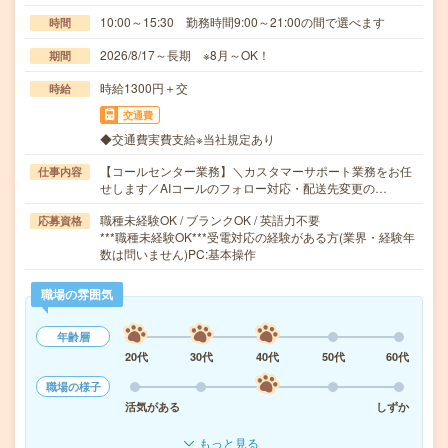
10:00～15:30 勤務時間9:00～21:00の間で選べます
時間
2026/8/17～長期 ※8月～OK！
期間
時給1300円＋交
時給
交通費
◆交通費実費支給※当社規定あり
【コールセンター業務】＼カスタマーサポート業務をお任
仕事内容
せします／AIコールのフォロー対応・配送先変更の…
職種未経験OK / ブランクOK / 英語力不要
応募資格
***職種未経験OK***受電対応の経験がある方(業界・経験年
数は問いません)PC:基本操作
職場の雰囲気
年齢層
20代
30代
40代
50代
60代
職場の様子
活気がある
しずか
もっと見る