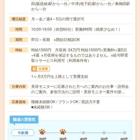
田(阪急線)駅から---分／中津(地下鉄)駅から---分／東梅田駅
から---分
月～金／週4～5日の間で選択可
曜日頻度
10:00-19:00（休憩60分）実働8時間（残業少なめ！）
時間
即日～長期 ※開始日相談OK
期間
時給1500円 月収例 24万円 時給1500円×実働8h×週5日
時給
×4週 ※月収例を保証するものではありません。※給与即受
取りサービス利用可（利用条件有）
交通費
1ヶ月3万円を上限として実費支給
美容モニターに応募された方へのご案内のお仕事・説明会
仕事内容
のご案内、参加方法のご説明・美容モニター案件や謝…
職種未経験OK / ブランクOK / 英語力不要
応募資格
■未経験OK！
職場の雰囲気
年齢層
20代
30代
40代
50代
60代