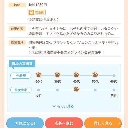
時給1250円
時給
交通費
全額支給(規定あり)
＼今年もやります！かに・おせちの注文受付／カタログや
仕事内容
通販番組・ネットを見たお客様からのカニやおせちの…
職種未経験OK / ブランクOK / パソコンスキル不要 / 英語力
応募資格
不要
✨未経験OK履歴書不要のオンライン登録実施中！
職場の雰囲気
年齢層
20代
30代
40代
50代
60代
男女比率
女性
男性
もっと見る
気になる!
応募へ進む
詳しく見る