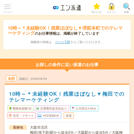
メニュー
気になる!
ログイン
検索
10時～＊未経験OK！残業ほぼなし▼堺筋本町でのテレマ
ーケティング
のお仕事情報は、掲載が終了しています
掲載時の情報は、
ページ下部
からご覧いただけます。
お探しの条件に近い派遣のお仕事
未読
掲載日
2026/08/09
10時～＊未経験OK！残業ほぼなし▼梅田での
テレマーケティング
職種未経験OK
交通費別途支給あり
土日祝日が休み
在宅・リモート
WEB登録OK
派遣
大阪市北区
勤務地
梅田(地下鉄)駅から徒歩2分／大阪駅から徒歩5分／大阪梅