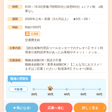
8:00～16:30(実働:7時間30分) (休憩60分) ※シフト制 ※残
時間
業なし
2026/9/上旬～長期（3カ月以上） ★9月～OK！
期間
時給1550円
時給
交通費
交通費支給
【総合保険代理店コールセンターでのテレオペ】サイト利
仕事内容
用者や資料請求等があったお客様やチャット・メッセ…
職種未経験OK / 英語力不要
応募資格
職種未経験OK！業界未経験OK！【こんな方におススメ！
まずはご応募ください／歓迎条件】テレオペ(発信…
職場の雰囲気
年齢層
20代
30代
40代
50代
60代
気になる!
応募へ進む
詳しく見る