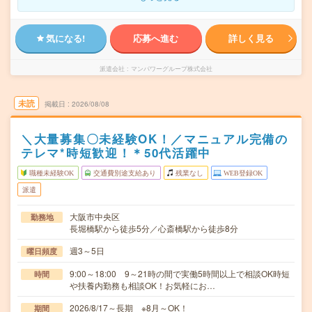
気になる!
応募へ進む
詳しく見る
派遣会社
マンパワーグループ株式会社
未読
掲載日
2026/08/08
＼大量募集〇未経験OK！／マニュアル完備の
テレマ*時短歓迎！＊50代活躍中
職種未経験OK
交通費別途支給あり
残業なし
WEB登録OK
派遣
大阪市中央区
勤務地
長堀橋駅から徒歩5分／心斎橋駅から徒歩8分
週3～5日
曜日頻度
9:00～18:00 9～21時の間で実働5時間以上で相談OK時短
時間
や扶養内勤務も相談OK！お気軽にお…
2026/8/17～長期 ※8月～OK！
期間