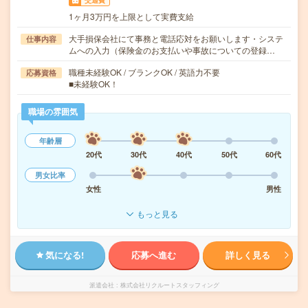
交通費
1ヶ月3万円を上限として実費支給
大手損保会社にて事務と電話応対をお願いします・システ
仕事内容
ムへの入力（保険金のお支払いや事故についての登録…
職種未経験OK / ブランクOK / 英語力不要
応募資格
■未経験OK！
職場の雰囲気
年齢層
20代
30代
40代
50代
60代
男女比率
女性
男性
もっと見る
気になる!
応募へ進む
詳しく見る
派遣会社
株式会社リクルートスタッフィング