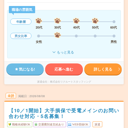
職場の雰囲気
年齢層
20代
30代
40代
50代
60代
男女比率
女性
男性
もっと見る
気になる!
応募へ進む
詳しく見る
派遣会社
株式会社リクルートスタッフィング
未読
掲載日
2026/08/08
【10／1開始】大手損保で受電メインのお問い
合わせ対応・5名募集！
職種未経験OK
交通費別途支給あり
WEB登録OK
派遣