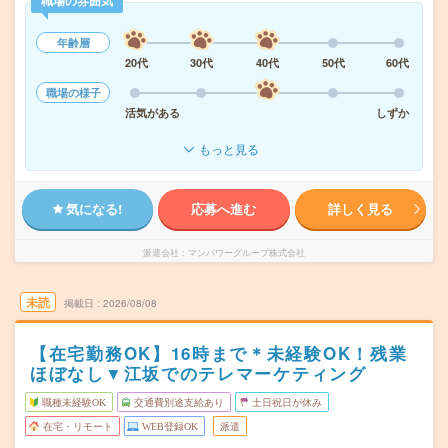
職場の雰囲気
年齢層
20代
30代
40代
50代
60代
職場の様子
活気がある
しずか
もっと見る
気になる!
応募へ進む
詳しく見る
派遣会社
マンパワーグループ株式会社
未読
掲載日
2026/08/08
【在宅勤務OK】16時まで＊未経験OK！残業
ほぼなし▼江坂でのテレマーケティング
職種未経験OK
交通費別途支給あり
土日祝日が休み
在宅・リモート
WEB登録OK
派遣