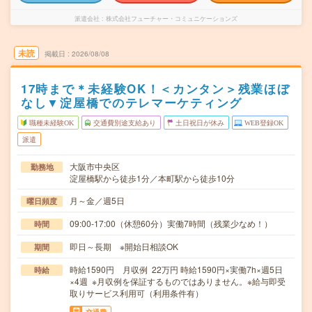
派遣会社
株式会社フューチャー・コミュニケーションズ
未読
掲載日
2026/08/08
17時まで＊未経験OK！＜カンタン＞残業ほぼ
なし▼淀屋橋でのテレマーケティング
職種未経験OK
交通費別途支給あり
土日祝日が休み
WEB登録OK
派遣
大阪市中央区
勤務地
淀屋橋駅から徒歩1分／本町駅から徒歩10分
月～金／週5日
曜日頻度
09:00-17:00（休憩60分）実働7時間（残業少なめ！）
時間
即日～長期 ※開始日相談OK
期間
時給1590円 月収例 22万円 時給1590円×実働7h×週5日
時給
×4週 ※月収例を保証するものではありません。※給与即受
取りサービス利用可（利用条件有）