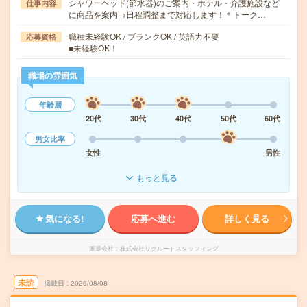
シャワーヘッド(節水器)のご案内・ホテル・介護施設など
仕事内容
に商品を案内→日程調整まで対応します！＊トーク…
職種未経験OK / ブランクOK / 英語力不要
応募資格
■未経験OK！
職場の雰囲気
年齢層
20代
30代
40代
50代
60代
男女比率
女性
男性
もっと見る
気になる!
応募へ進む
詳しく見る
派遣会社
株式会社リクルートスタッフィング
未読
掲載日
2026/08/08