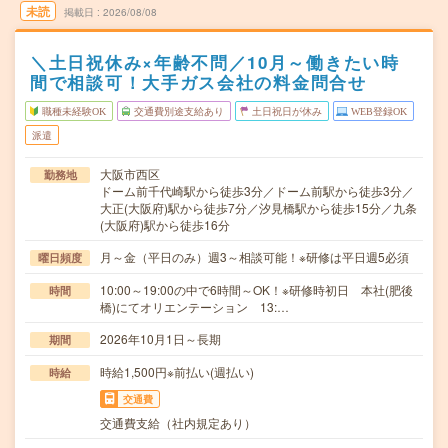
未読
掲載日
2026/08/08
＼土日祝休み×年齢不問／10月～働きたい時
間で相談可！大手ガス会社の料金問合せ
職種未経験OK
交通費別途支給あり
土日祝日が休み
WEB登録OK
派遣
大阪市西区
勤務地
ドーム前千代崎駅から徒歩3分／ドーム前駅から徒歩3分／
大正(大阪府)駅から徒歩7分／汐見橋駅から徒歩15分／九条
(大阪府)駅から徒歩16分
月～金（平日のみ）週3～相談可能！※研修は平日週5必須
曜日頻度
10:00～19:00の中で6時間～OK！※研修時初日 本社(肥後
時間
橋)にてオリエンテーション 13:…
2026年10月1日～長期
期間
時給1,500円※前払い(週払い)
時給
交通費
交通費支給（社内規定あり）