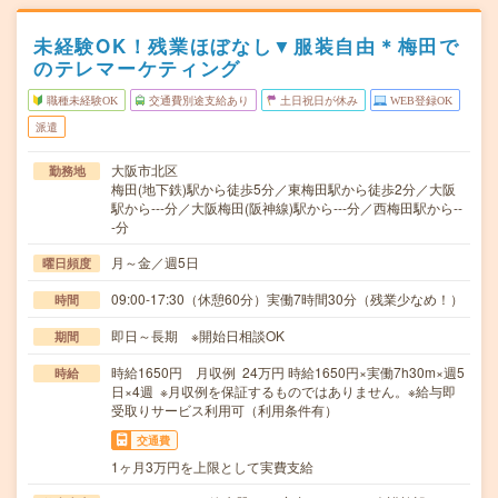
未経験OK！残業ほぼなし▼服装自由＊梅田で
のテレマーケティング
職種未経験OK
交通費別途支給あり
土日祝日が休み
WEB登録OK
派遣
大阪市北区
勤務地
梅田(地下鉄)駅から徒歩5分／東梅田駅から徒歩2分／大阪
駅から---分／大阪梅田(阪神線)駅から---分／西梅田駅から--
-分
月～金／週5日
曜日頻度
09:00-17:30（休憩60分）実働7時間30分（残業少なめ！）
時間
即日～長期 ※開始日相談OK
期間
時給1650円 月収例 24万円 時給1650円×実働7h30m×週5
時給
日×4週 ※月収例を保証するものではありません。※給与即
受取りサービス利用可（利用条件有）
交通費
1ヶ月3万円を上限として実費支給