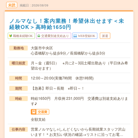
未読
掲載日
2026/08/09
ノルマなし！案内業務！希望休出せます＜未
経験OK＞高時給1650円
職種未経験OK
交通費別途支給あり
WEB登録OK
派遣
大阪市中央区
勤務地
心斎橋駅から徒歩9分／長堀橋駅から徒歩3分
月～金（週5日） ※月に2～3回土曜出勤あり（平日休み希
曜日頻度
望出せます）
12:00～20:00(実働7時間 休憩1時間)
時間
【急募】即日～長期 ※即日～！
期間
時給1650円 月収例 231,000円 交通費は別途支給ありま
時給
す♪
交通費
全額支給
営業ノルマなし○しんどくないから長期就業スタッフ沢山
仕事内容
います！＊お支払い状況の確認→リストに沿ってお電…