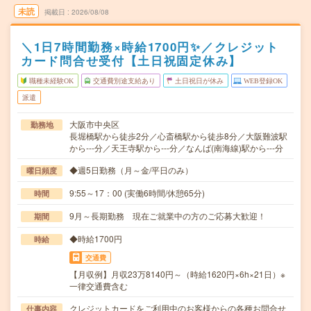
未読
掲載日
2026/08/08
＼1日7時間勤務×時給1700円✨／クレジット
カード問合せ受付【土日祝固定休み】
職種未経験OK
交通費別途支給あり
土日祝日が休み
WEB登録OK
派遣
大阪市中央区
勤務地
長堀橋駅から徒歩2分／心斎橋駅から徒歩8分／大阪難波駅
から---分／天王寺駅から---分／なんば(南海線)駅から---分
◆週5日勤務（月～金/平日のみ）
曜日頻度
9:55～17：00 (実働6時間/休憩65分)
時間
9月～長期勤務 現在ご就業中の方のご応募大歓迎！
期間
◆時給1700円
時給
交通費
【月収例】月収23万8140円～（時給1620円×6h×21日）※
一律交通費含む
クレジットカードをご利用中のお客様からの各種お問合せ
仕事内容