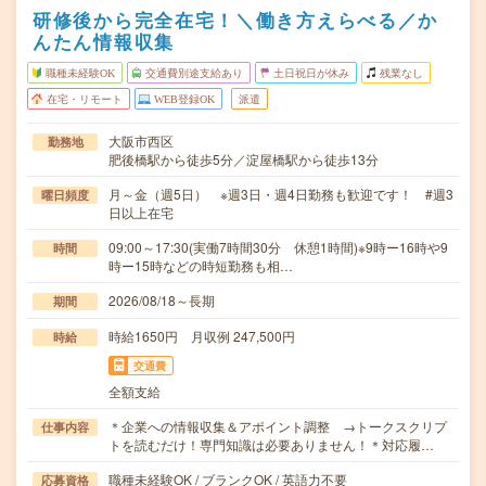
研修後から完全在宅！＼働き方えらべる／か
んたん情報収集
職種未経験OK
交通費別途支給あり
土日祝日が休み
残業なし
在宅・リモート
WEB登録OK
派遣
大阪市西区
勤務地
肥後橋駅から徒歩5分／淀屋橋駅から徒歩13分
月～金（週5日） ※週3日・週4日勤務も歓迎です！ #週3
曜日頻度
日以上在宅
09:00～17:30(実働7時間30分 休憩1時間)※9時ー16時や9
時間
時ー15時などの時短勤務も相…
2026/08/18～長期
期間
時給1650円 月収例 247,500円
時給
交通費
全額支給
＊企業への情報収集＆アポイント調整 →トークスクリプ
仕事内容
トを読むだけ！専門知識は必要ありません！＊対応履…
職種未経験OK / ブランクOK / 英語力不要
応募資格