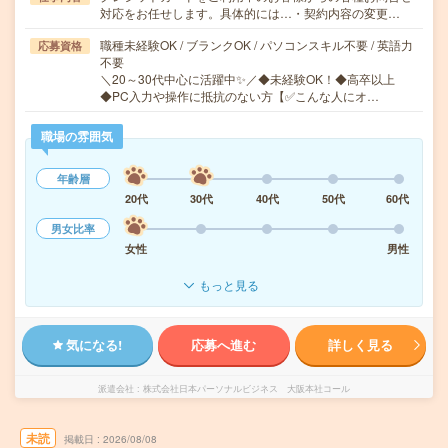
対応をお任せします。具体的には…・契約内容の変更…
職種未経験OK / ブランクOK / パソコンスキル不要 / 英語力
応募資格
不要
＼20～30代中心に活躍中✨／◆未経験OK！◆高卒以上
◆PC入力や操作に抵抗のない方【✅こんな人にオ…
職場の雰囲気
年齢層
20代
30代
40代
50代
60代
男女比率
女性
男性
もっと見る
気になる!
応募へ進む
詳しく見る
派遣会社
株式会社日本パーソナルビジネス 大阪本社コール
未読
掲載日
2026/08/08