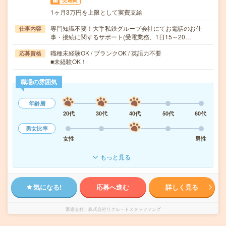
交通費
1ヶ月3万円を上限として実費支給
専門知識不要！大手私鉄グループ会社にてお電話のお仕
仕事内容
事・接続に関するサポート(受電業務、1日15～20…
職種未経験OK / ブランクOK / 英語力不要
応募資格
■未経験OK！
職場の雰囲気
年齢層
20代
30代
40代
50代
60代
男女比率
女性
男性
もっと見る
気になる!
応募へ進む
詳しく見る
派遣会社
株式会社リクルートスタッフィング