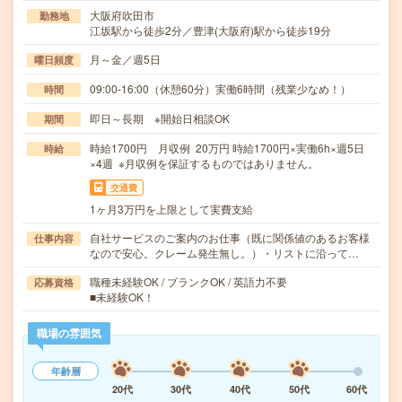
大阪府吹田市
勤務地
江坂駅から徒歩2分／豊津(大阪府)駅から徒歩19分
月～金／週5日
曜日頻度
09:00-16:00（休憩60分）実働6時間（残業少なめ！）
時間
即日～長期 ※開始日相談OK
期間
時給1700円 月収例 20万円 時給1700円×実働6h×週5日
時給
×4週 ※月収例を保証するものではありません。
交通費
1ヶ月3万円を上限として実費支給
自社サービスのご案内のお仕事（既に関係値のあるお客様
仕事内容
なので安心。クレーム発生無し。）・リストに沿って…
職種未経験OK / ブランクOK / 英語力不要
応募資格
■未経験OK！
職場の雰囲気
年齢層
20代
30代
40代
50代
60代