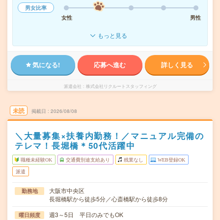
男女比率
女性
男性
もっと見る
気になる!
応募へ進む
詳しく見る
派遣会社
株式会社リクルートスタッフィング
未読
掲載日
2026/08/08
＼大量募集×扶養内勤務！／マニュアル完備の
テレマ！長堀橋＊50代活躍中
職種未経験OK
交通費別途支給あり
残業なし
WEB登録OK
派遣
大阪市中央区
勤務地
長堀橋駅から徒歩5分／心斎橋駅から徒歩8分
週3～5日 平日のみでもOK
曜日頻度