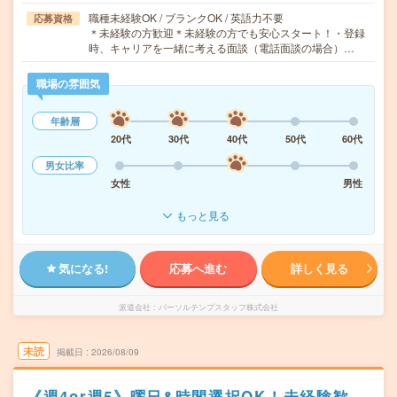
職種未経験OK / ブランクOK / 英語力不要
応募資格
＊未経験の方歓迎＊未経験の方でも安心スタート！・登録
時、キャリアを一緒に考える面談（電話面談の場合）…
職場の雰囲気
年齢層
20代
30代
40代
50代
60代
男女比率
女性
男性
もっと見る
気になる!
応募へ進む
詳しく見る
派遣会社
パーソルテンプスタッフ株式会社
未読
掲載日
2026/08/09
《週4or週5》曜日&時間選択OK！未経験歓