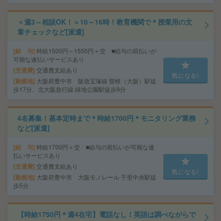
＜週3～相談OK！＞10～16時！教育機関で＊授業用の文
章チェックなど[派遣]
給 与
時給1500円～1550円＋交 ■給与の前払いが
可能な速払いサービスあり
交通費
交通費支給あり
気になる!
勤務地
大阪府豊中市 阪急宝塚線 曽根（大阪）駅徒
歩17分、北大阪急行線 緑地公園駅徒歩9分
4名募集！基本定時まで＊時給1700円＊モニタリング業務
など[派遣]
給 与
時給1700円＋交 ■給与の前払いが可能な速
払いサービスあり
交通費
交通費支給あり
気になる!
勤務地
大阪府豊中市 大阪モノレール 千里中央駅徒
歩5分
【時給1750円＊週4在宅】電話なし！英語は調べながらで