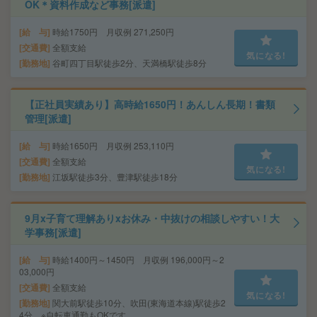
OK＊資料作成など事務[派遣]
給 与
時給1750円 月収例 271,250円
交通費
全額支給
気になる!
勤務地
谷町四丁目駅徒歩2分、天満橋駅徒歩8分
【正社員実績あり】高時給1650円！あんしん長期！書類
管理[派遣]
給 与
時給1650円 月収例 253,110円
交通費
全額支給
気になる!
勤務地
江坂駅徒歩3分、豊津駅徒歩18分
9月x子育て理解ありxお休み・中抜けの相談しやすい！大
学事務[派遣]
給 与
時給1400円～1450円 月収例 196,000円～2
03,000円
交通費
全額支給
気になる!
勤務地
関大前駅徒歩10分、吹田(東海道本線)駅徒歩2
4分 ※自転車通勤もOKです。