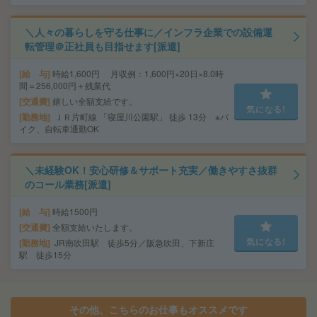
＼人々の暮らしを守る仕事に／インフラ企業での設備運
転管理＠正社員も目指せます[派遣]
給 与
時給1,600円 月収例：1,600円×20日×8.0時
間＝256,000円＋残業代
交通費
嬉しい全額支給です。
気になる!
勤務地
ＪＲ片町線 「寝屋川公園駅」 徒歩 13分 ※バ
イク、自転車通勤OK
＼未経験OK！安心研修＆サポート充実／働きやすさ抜群
のコール業務[派遣]
給 与
時給1500円
交通費
全額支給いたします。
気になる!
勤務地
JR南吹田駅 徒歩5分／阪急吹田、下新庄
駅 徒歩15分
その他、こちらのお仕事もオススメです