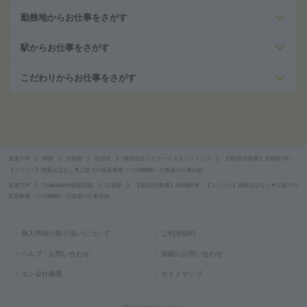
勤務地からお仕事をさがす
駅からお仕事をさがす
こだわりからお仕事をさがす
派遣TOP
関西
大阪府
吹田市
株式会社リクルートスタッフィング
【週2在宅勤務】未経験OK！
【コツコツ】残業ほぼなし▼江坂での貿易事務（111439880）の派遣の仕事詳細
派遣TOP
OsakaMetro御堂筋線
江坂駅
【週2在宅勤務】未経験OK！【コツコツ】残業ほぼなし▼江坂での
貿易事務（111439880）の派遣の仕事詳細
個人情報の取り扱いについて
ご利用規約
ヘルプ・お問い合わせ
掲載のお問い合わせ
エン会社概要
サイトマップ