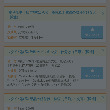
座り仕事！給与即払いOK！高時給！電線の取り付けなど
[派遣]
給 与
時給1950円
交通費
交通費支給有り
気になる!
勤務地
江坂駅～徒歩14分
<タイパ抜群>飲料のピッキング・仕分け（日勤）[派遣]
給 与
時給1500円 ※交通費全額支給（規定あり）
【月収例】27.7万円（20日勤務＋残業20h）
交通費
交通費支給あり
気になる!
勤務地
OsakaMetro長堀鶴見緑地線 横堤駅 「横堤
駅」から徒歩8分 ・OsakaMetro長堀鶴見緑地線 「鶴見
緑地駅」から徒歩10分 ＊自転車、バイク通勤OK
<タイパ抜群>部品の組付け・検査（日勤／2交替）[派遣]
給 与
時給1600円