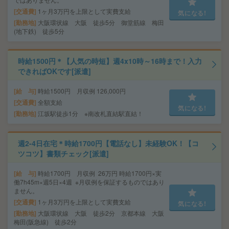
交通費
1ヶ月3万円を上限として実費支給
気になる!
勤務地
大阪環状線 大阪 徒歩5分 御堂筋線 梅田
(地下鉄) 徒歩5分
時給1500円＊【人気の時短】週4x10時～16時まで！入力
できればOKです[派遣]
給 与
時給1500円 月収例 126,000円
交通費
全額支給
気になる!
勤務地
江坂駅徒歩1分 ※南改札直結駅直結！
週2-4日在宅＊時給1700円【電話なし】未経験OK！【コ
ツコツ】書類チェック[派遣]
給 与
時給1700円 月収例 26万円 時給1700円×実
働7h45m×週5日×4週 ※月収例を保証するものではあり
ません。
交通費
1ヶ月3万円を上限として実費支給
気になる!
勤務地
大阪環状線 大阪 徒歩2分 京都本線 大阪
梅田(阪急線) 徒歩2分