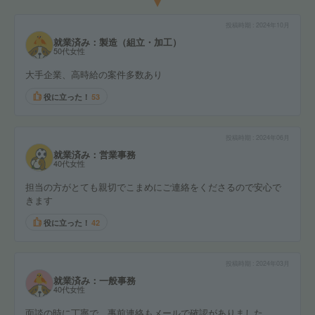
投稿時期
2024年10月
就業済み：製造（組立・加工）
50代女性
大手企業、高時給の案件多数あり
役に立った！
53
投稿時期
2024年06月
就業済み：営業事務
40代女性
担当の方がとても親切でこまめにご連絡をくださるので安心で
きます
役に立った！
42
投稿時期
2024年03月
就業済み：一般事務
40代女性
面談の時に丁寧で、事前連絡もメールで確認がありました。