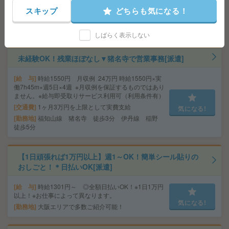
交通費
交通費支給あり
スキップ
どちらも気になる！
気になる!
勤務地
大阪府大阪市淀川区 阪急京都線 十三駅徒歩
5分
しばらく表示しない
未経験OK！残業ほぼなし▼猪名寺で営業事務[派遣]
給 与
時給1550円 月収例 24万円 時給1550円×実
働7h45m×週5日×4週 ※月収例を保証するものではあり
ません。※給与即受取りサービス利用可（利用条件有）
交通費
1ヶ月3万円を上限として実費支給
気になる!
勤務地
福知山線 猪名寺 徒歩3分 伊丹線 稲野
徒歩5分
【1日頑張れば1万円以上】週1～OK！簡単シール貼りの
おしごと！＊日払いOK[派遣]
給 与
時給1301円～ ◎全額日払いOK！※1日1万円
以上！※お仕事によって異なります。
気になる!
勤務地
大阪エリアで多数ご紹介可能！