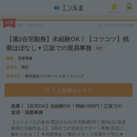
気になる!
ログイン
NEW
掲載日
2026/08/06
No.RFFK260508601D/関西
【週2在宅勤務】未経験OK！【コツコツ】残
業ほぼなし▼江坂での貿易事務
派遣
職種
営業事務
派遣先
商社
派遣会社
株式会社リクルートスタッフィング
ここがポイント！
急募！【在宅OK】未経験OK！時給1600円！江坂での
貿易・国際事務
【コツコツ入力多め/電話少なめ/在宅勤務OK！週3出社/直接
雇用の可能性あり】【商社での受発注サポート事務/英語に
触れられる！】▼同業務あり/弊社スタッフ就業中で安心▼