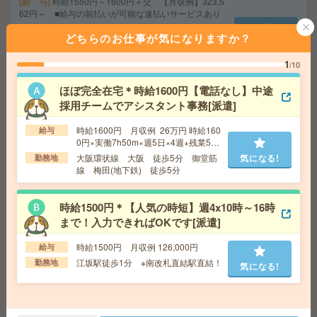
給 与
時給1550円～1600円＋交 【月収例】323,5
62円～ ■給与の前払いが可能な速払いサービスあり
交通費
交通費支給あり
どちらのお仕事が気になりますか？
気になる!
勤務地
大阪府大阪市淀川区 大阪メトロ御堂筋線 西
中島南方駅徒歩3分、阪急京都線 南方（大阪）駅徒歩4
1
/10
分
ほぼ完全在宅＊時給1600円【電話なし】中途
採用チームでアシスタント事務[派遣]
時給1500円＊【人気の電話なし！】9月開始！入力できれ
ばOK！コツコツ事務[派遣]
時給1600円 月収例 26万円 時給160
給与
0円×実働7h50m×週5日×4週+残業5
給 与
時給1500円～1550円 月収例 232,500円～2
h ※月収例を保証するものではありま
大阪環状線 大阪 徒歩5分 御堂筋
気になる!
勤務地
40,250円
せん。
線 梅田(地下鉄) 徒歩5分
交通費
全額支給
気になる!
勤務地
千里中央(北大阪急行)駅徒歩3分、千里中央(大
時給1500円＊【人気の時短】週4x10時～16時
阪モノレール)駅徒歩5分 ※＜複数路線で通いやすい！
＞
まで！入力できればOKです[派遣]
時給1500円 月収例 126,000円
給与
16時45分まで＊未経験可！時給1923円！医薬品メーカー
江坂駅徒歩1分 ※南改札直結駅直結！
勤務地
気になる!
でマスター登録など[派遣]
給 与
時給1923円～2200円＋交 【月収例】298,0
65円～ ■給与の前払いが可能な速払いサービスあり