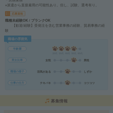
※派遣から直接雇用の可能性あり。但し、試験、選考有り。
応募資格
職種未経験OK / ブランクOK
【歓迎/経験】受発注を含む営業事務の経験、貿易事務の経
験
職場の雰囲気
年齢層
20代
30代
40代
50代
60代
男女比率
女性
男性
職場の様子
活気がある
しずか
仕事の仕方
テキパキ
コツコツ
募集情報