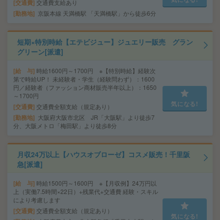
交通費
交通費支給あり
勤務地
京阪本線 天満橋駅 「天満橋駅」から徒歩6分
短期×特別時給【エテビジュー】ジュエリー販売 グラン
グリーン[派遣]
給 与
時給1600円～1700円 ※【特別時給】経験次
第で時給UP！ 未経験者・学生（経験問わず）：1600
円／経験者（ファッション商材販売半年以上）：1650
～1700円
気になる!
交通費
交通費全額支給（規定あり）
勤務地
大阪府大阪市北区 JR「大阪駅」より徒歩7
分、大阪メトロ「梅田駅」より徒歩8分
月収24万以上【ハウスオブローゼ】コスメ販売！千里阪
急[派遣]
給 与
時給1500円～1600円 ※【月収例】24万円以
上（実働7.5時間×22日）+残業代+交通費 経験・スキル
により考慮します
交通費
交通費全額支給（規定あり）
気になる!