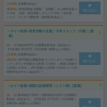
交通費
交通費支給あり
勤務地
南海高野線 金剛駅 「金剛駅」から無料送迎バ
気になる!
ス10分 ・近鉄「富田林駅」からバス15分 ＊自転車、
バイク、マイカー通勤OK（無料駐車場あり）
<タイパ抜群>研究活動の支援／大学スタッフ（日勤）[派
遣]
給 与
時給2200円 ※交通費全額支給（規定あり）
【月収例】30.8万円（20日勤務 ※残業なしの場合）
交通費
交通費支給あり
勤務地
神戸電鉄公園都市線 ウッディタウン中央駅 ウ
気になる!
ッディタウン中央駅から民間バス20分 ・JR新三田駅か
ら民間バス20分 ・JR三田駅から民間バス20分 ※バス停
関西学院大学から徒歩2分 ＊、、
<タイパ抜群>病院の設備管理（シフト制）[派遣]
給 与
基本時給1700円・深夜時給2125円 ※交通費全
額支給（規定あり） 【月収例】27.2万円（10日勤務＋
深夜20h ※残業なしの場合）
気になる!