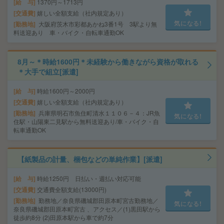
給 与
1370円～1713円
交通費
嬉しい全額支給（社内規定あり）
気になる!
勤務地
大阪府茨木市彩都あかね3番1号 3駅より無
料送迎あり 車・バイク・自転車通勤OK
8月～＊時給1600円＊未経験から働きながら資格が取れる
＊大手で組立[派遣]
給 与
時給1600円～2000円
交通費
嬉しい全額支給（社内規定あり）
勤務地
兵庫県明石市魚住町清水１１０６－４：JR魚
気になる!
住駅・山陽東二見駅から無料送迎あり/車・バイク・自
転車通勤OK
【紙製品の計量、梱包などの単純作業】[派遣]
給 与
時給1250円 日払い・週払い対応可能
交通費
交通費全額支給(13000円)
勤務地
勤務地／奈良県磯城郡田原本町宮古勤務地／
気になる!
奈良県磯城郡田原本町宮古 、アクセス／(1)黒田駅から
徒歩約8分 (2)田原本駅から車で約7分