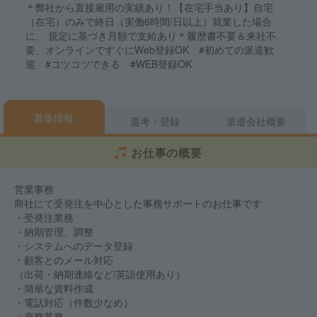
＊弊社から直接雇用の実績あり！【在宅手当あり】自宅
（在宅）のみで終日（実働6時間/日以上）就業した場合
に、 規定に基づき月額で支給あり＊履歴書不要＆来社不
要、オンラインですぐにWeb登録OK #初めての派遣歓
迎 #コツコツできる #WEB登録OK
募集情報
選考・登録
派遣会社概要
お仕事の概要
営業事務
商社にて受発注を中心とした事務サポートのお仕事です
・受発注業務
・納期管理、調整
・システムへのデータ登録
・顧客とのメール対応
（出荷・納期連絡など/英語使用あり）
・簡単な資料作成
・電話対応（件数少なめ）
・庶務業務