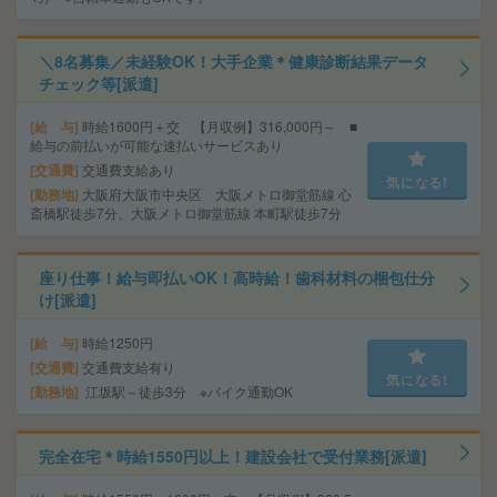
＼8名募集／未経験OK！大手企業＊健康診断結果データ
チェック等[派遣]
給 与
時給1600円＋交 【月収例】316,000円～ ■
給与の前払いが可能な速払いサービスあり
交通費
交通費支給あり
気になる!
勤務地
大阪府大阪市中央区 大阪メトロ御堂筋線 心
斎橋駅徒歩7分、大阪メトロ御堂筋線 本町駅徒歩7分
座り仕事！給与即払いOK！高時給！歯科材料の梱包仕分
け[派遣]
給 与
時給1250円
交通費
交通費支給有り
気になる!
勤務地
江坂駅～徒歩3分 ※バイク通勤OK
完全在宅＊時給1550円以上！建設会社で受付業務[派遣]