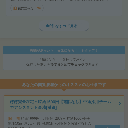
役に立った！
29
全9件をすべて見る
興味があったら「★気になる！」をタップ！
「気になる！」を押しておくと、
保存した求人を
後でまとめてチェック
できます！
あなたの閲覧履歴からのオススメのお仕事です
ほぼ完全在宅＊時給1600円【電話なし】中途採用チーム
でアシスタント事務[派遣]
給 与
時給1600円 月収例 26万円 時給1600円×実
働7h50m×週5日×4週+残業5h ※月収例を保証するもの
ではありません。