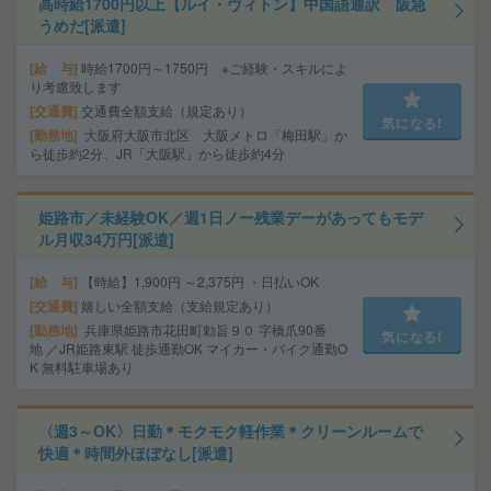
高時給1700円以上【ルイ・ヴィトン】中国語通訳 阪急
うめだ[派遣]
給 与
時給1700円～1750円 ※ご経験・スキルによ
り考慮致します
交通費
交通費全額支給（規定あり）
気になる!
勤務地
大阪府大阪市北区 大阪メトロ「梅田駅」か
ら徒歩約2分、JR「大阪駅」から徒歩約4分
姫路市／未経験OK／週1日ノー残業デーがあってもモデ
ル月収34万円[派遣]
給 与
【時給】1,900円 ～2,375円 ・日払いOK
交通費
嬉しい全額支給（支給規定あり）
勤務地
兵庫県姫路市花田町勅旨９０ 字橋爪90番
気になる!
地 ／JR姫路東駅 徒歩通勤OK マイカー・バイク通勤O
K 無料駐車場あり
〈週3～OK〉日勤＊モクモク軽作業＊クリーンルームで
快適＊時間外ほぼなし[派遣]