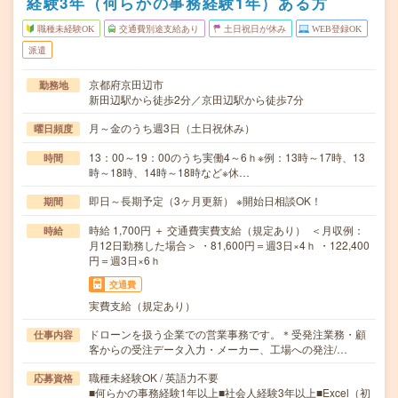
経験3年（何らかの事務経験1年）ある方
職種未経験OK
交通費別途支給あり
土日祝日が休み
WEB登録OK
派遣
京都府京田辺市
勤務地
新田辺駅から徒歩2分／京田辺駅から徒歩7分
月～金のうち週3日（土日祝休み）
曜日頻度
13：00～19：00のうち実働4～6ｈ※例：13時～17時、13
時間
時～18時、14時～18時など※休…
即日～長期予定（3ヶ月更新） ※開始日相談OK！
期間
時給 1,700円 ＋ 交通費実費支給（規定あり） ＜月収例：
時給
月12日勤務した場合＞ ・81,600円＝週3日×4ｈ ・122,400
円＝週3日×6ｈ
交通費
実費支給（規定あり）
ドローンを扱う企業での営業事務です。＊受発注業務・顧
仕事内容
客からの受注データ入力・メーカー、工場への発注/…
職種未経験OK / 英語力不要
応募資格
■何らかの事務経験1年以上■社会人経験3年以上■Excel（初