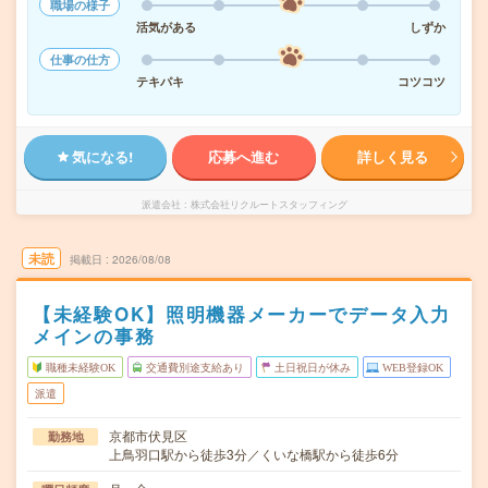
職場の様子
活気がある
しずか
仕事の仕方
テキパキ
コツコツ
気になる!
応募へ進む
詳しく見る
派遣会社
株式会社リクルートスタッフィング
未読
掲載日
2026/08/08
【未経験OK】照明機器メーカーでデータ入力
メインの事務
職種未経験OK
交通費別途支給あり
土日祝日が休み
WEB登録OK
派遣
京都市伏見区
勤務地
上鳥羽口駅から徒歩3分／くいな橋駅から徒歩6分