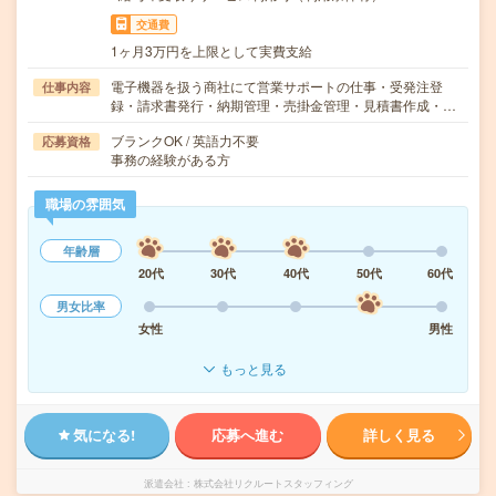
交通費
1ヶ月3万円を上限として実費支給
電子機器を扱う商社にて営業サポートの仕事・受発注登
仕事内容
録・請求書発行・納期管理・売掛金管理・見積書作成・…
ブランクOK / 英語力不要
応募資格
事務の経験がある方
職場の雰囲気
年齢層
20代
30代
40代
50代
60代
男女比率
女性
男性
もっと見る
気になる!
応募へ進む
詳しく見る
派遣会社
株式会社リクルートスタッフィング