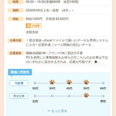
09:30～16:30(実働6時間 休憩1時間)
時間
2026年09月上旬～長期 ※9月～！
期間
時給1300円 月収例 93,600円
時給
交通費
全額支給
＊受注登録→Excelファイルで届いたデータを専用システム
仕事内容
に入力＊伝票作成（リース関係の支払いデータ…
職種未経験OK / ブランクOK / 英語力不要
応募資格
PCを使用した事務経験をお持ちの方こちらのお仕事は下記
のいずれかに該当する方のみ、応募が可能です。◆…
職場の雰囲気
年齢層
20代
30代
40代
50代
60代
男女比率
女性
男性
もっと見る