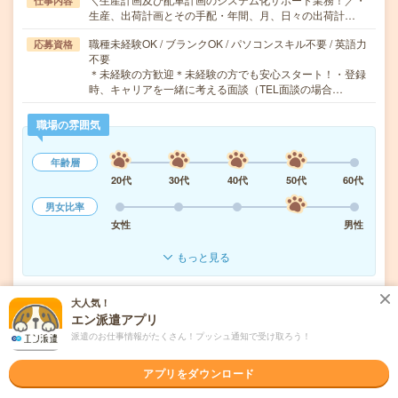
仕事内容
生産、出荷計画とその手配・年間、月、日々の出荷計…
職種未経験OK / ブランクOK / パソコンスキル不要 / 英語力
応募資格
不要
＊未経験の方歓迎＊未経験の方でも安心スタート！・登録
時、キャリアを一緒に考える面談（TEL面談の場合…
職場の雰囲気
年齢層
20代
30代
40代
50代
60代
男女比率
女性
男性
もっと見る
大人気！
気になる!
応募へ進む
詳しく見る
エン派遣アプリ
派遣のお仕事情報がたくさん！プッシュ通知で受け取ろう！
派遣会社
パーソルテンプスタッフ株式会社
アプリをダウンロード
未読
掲載日
2026/08/07