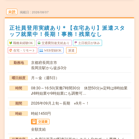
未読
掲載日
2026/08/07
正社員登用実績あり＊【在宅あり】派遣スタ
ッフ就業中！長期！事務！残業なし
職種未経験OK
交通費別途支給あり
土日祝日が休み
在宅・リモート
WEB登録OK
派遣
京都府長岡京市
勤務地
長岡京駅から徒歩3分
月～金（週5日）
曜日頻度
08:30～16:50(実働7時間30分 休憩50分)※定時は8時始業
時間
♪8時始業や9時始業にも調整可…
2026年09月上旬～長期 ※9月～！
期間
時給1450円
時給
交通費
全額支給
＼生産計画及び配車計画のシステム化サポート業務！／・