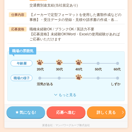
交通費別途支給(当社規定あり)
【メーカーで定型フォーマットを使用した書類作成などの
仕事内容
事務】・受注データの登録・見積や請求書の作成・各…
職種未経験OK / ブランクOK / 英語力不要
応募資格
【応募資格】未経験OK!Word・Excelの使用経験があれば
ご応募いただけます
職場の雰囲気
年齢層
20代
30代
40代
50代
60代
職場の様子
活気がある
しずか
もっと見る
気になる!
応募へ進む
詳しく見る
派遣会社
マンパワーグループ株式会社