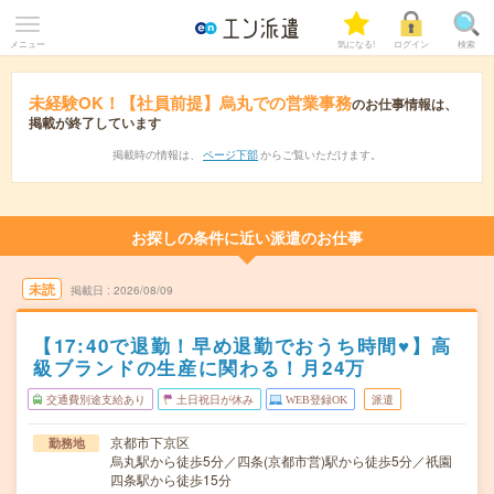
メニュー
気になる!
ログイン
検索
未経験OK！【社員前提】烏丸での営業事務
のお仕事情報は、
掲載が終了しています
掲載時の情報は、
ページ下部
からご覧いただけます。
お探しの条件に近い派遣のお仕事
未読
掲載日
2026/08/09
【17:40で退勤！早め退勤でおうち時間♥】高
級ブランドの生産に関わる！月24万
交通費別途支給あり
土日祝日が休み
WEB登録OK
派遣
京都市下京区
勤務地
烏丸駅から徒歩5分／四条(京都市営)駅から徒歩5分／祇園
四条駅から徒歩15分