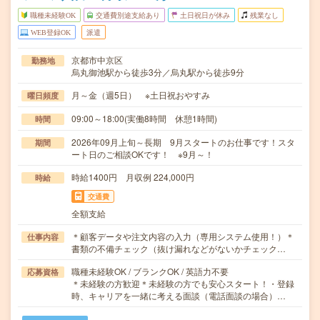
職種未経験OK
交通費別途支給あり
土日祝日が休み
残業なし
WEB登録OK
派遣
京都市中京区
勤務地
烏丸御池駅から徒歩3分／烏丸駅から徒歩9分
月～金（週5日） ※土日祝おやすみ
曜日頻度
09:00～18:00(実働8時間 休憩1時間)
時間
2026年09月上旬～長期 9月スタートのお仕事です！スタ
期間
ート日のご相談OKです！ ※9月～！
時給1400円 月収例 224,000円
時給
交通費
全額支給
＊顧客データや注文内容の入力（専用システム使用！）＊
仕事内容
書類の不備チェック（抜け漏れなどがないかチェック…
職種未経験OK / ブランクOK / 英語力不要
応募資格
＊未経験の方歓迎＊未経験の方でも安心スタート！・登録
時、キャリアを一緒に考える面談（電話面談の場合）…