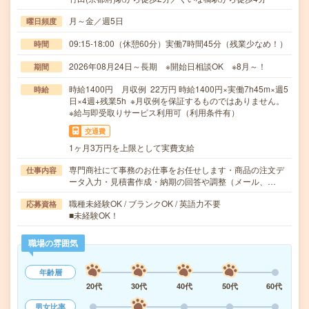
月～金／週5日
曜日頻度
09:15-18:00（休憩60分）実働7時間45分（残業少なめ！）
時間
2026年08月24日～長期 ※開始日相談OK ※8月～！
期間
時給1400円 月収例 22万円 時給1400円×実働7h45m×週5
時給
日×4週+残業5h ※月収例を保証するものではありません。
※給与即受取りサービス利用可（利用条件有）
交通費
1ヶ月3万円を上限として実費支給
専門商社にて事務のお仕事をお任せします・商品の注文デ
仕事内容
ータ入力・見積書作成・納期の回答や調整（メール、…
職種未経験OK / ブランクOK / 英語力不要
応募資格
■未経験OK！
職場の雰囲気
年齢層
20代
30代
40代
50代
60代
男女比率