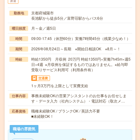
派遣
京都府城陽市
勤務地
長池駅から徒歩5分／富野荘駅からバス6分
月～金／週5日
曜日頻度
09:00-17:45（休憩60分）実働7時間45分（残業少なめ！）
時間
2026年08月24日～長期 ※開始日相談OK ※8月～！
期間
時給1350円 月収例 20万円 時給1350円×実働7h45m×週5
時給
日×4週 ※月収例を保証するものではありません。※給与即
受取りサービス利用可（利用条件有）
交通費
1ヶ月3万円を上限として実費支給
事務未経験OKの営業アシスタントのお仕事をお任せしま
仕事内容
す・データ入力（社内システム）・電話対応（取次メ…
職種未経験OK / ブランクOK / 英語力不要
応募資格
■未経験OK！
職場の雰囲気