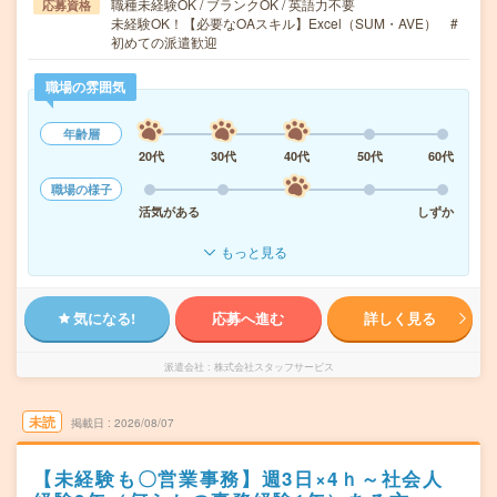
職種未経験OK / ブランクOK / 英語力不要
応募資格
未経験OK！【必要なOAスキル】Excel（SUM・AVE） #
初めての派遣歓迎
職場の雰囲気
年齢層
20代
30代
40代
50代
60代
職場の様子
活気がある
しずか
もっと見る
気になる!
応募へ進む
詳しく見る
派遣会社
株式会社スタッフサービス
未読
掲載日
2026/08/07
【未経験も〇営業事務】週3日×4ｈ～社会人