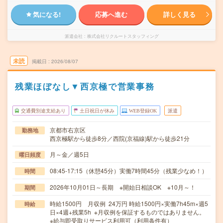
気になる!
応募へ進む
詳しく見る
派遣会社
株式会社リクルートスタッフィング
未読
掲載日
2026/08/07
残業ほぼなし▼西京極で営業事務
交通費別途支給あり
土日祝日が休み
WEB登録OK
派遣
京都市右京区
勤務地
西京極駅から徒歩8分／西院(京福線)駅から徒歩21分
月～金／週5日
曜日頻度
08:45-17:15（休憩45分）実働7時間45分（残業少なめ！）
時間
2026年10月01日～長期 ※開始日相談OK ※10月～！
期間
時給1500円 月収例 24万円 時給1500円×実働7h45m×週5
時給
日×4週+残業5h ※月収例を保証するものではありません。
※給与即受取りサービス利用可（利用条件有）