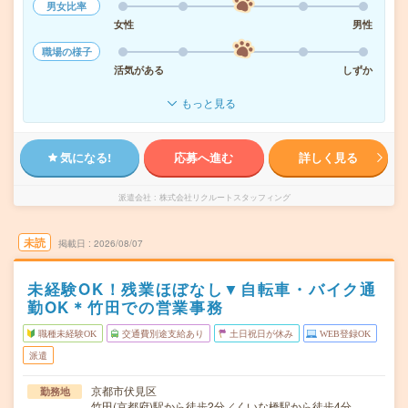
男女比率
女性
男性
職場の様子
活気がある
しずか
もっと見る
気になる!
応募へ進む
詳しく見る
派遣会社
株式会社リクルートスタッフィング
未読
掲載日
2026/08/07
未経験OK！残業ほぼなし▼自転車・バイク通
勤OK＊竹田での営業事務
職種未経験OK
交通費別途支給あり
土日祝日が休み
WEB登録OK
派遣
京都市伏見区
勤務地
竹田(京都府)駅から徒歩2分／くいな橋駅から徒歩4分