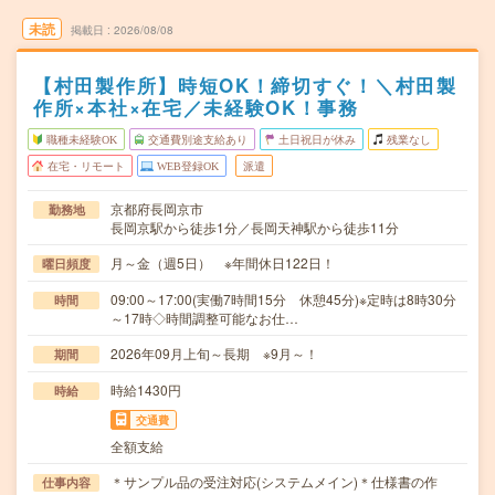
未読
掲載日
2026/08/08
【村田製作所】時短OK！締切すぐ！＼村田製
作所×本社×在宅／未経験OK！事務
職種未経験OK
交通費別途支給あり
土日祝日が休み
残業なし
在宅・リモート
WEB登録OK
派遣
京都府長岡京市
勤務地
長岡京駅から徒歩1分／長岡天神駅から徒歩11分
月～金（週5日） ※年間休日122日！
曜日頻度
09:00～17:00(実働7時間15分 休憩45分)※定時は8時30分
時間
～17時◇時間調整可能なお仕…
2026年09月上旬～長期 ※9月～！
期間
時給1430円
時給
交通費
全額支給
＊サンプル品の受注対応(システムメイン)＊仕様書の作
仕事内容