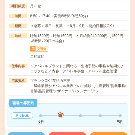
月～金
曜日頻度
8:50～17:40（実働8時間/休憩50分）
時間
＜急募＞即日～長期 ＊8月～9月～開始日相談OK！
期間
時給1500円～時給1600円 ＊月給例240,000円（1500円
時給
×8時間×20日の場合）
交通費
全額支給
＼アパレルブランドに関わる！生地手配の事務や納期のチ
仕事内容
ェックなど／内容：アパレル事務（アパレル生産管理…
ブランクOK / 英語力不要
応募資格
・繊維業界かアパレル業界でのご経験（生産管理/営業事務/
営業/品質管理/デザイナー/パタンナー/アシ…
職場の雰囲気
男女比率
女性
男性