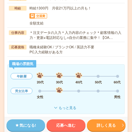
時給1300円 月収21万円以上の月も！
時給
交通費
全額支給
＊注文データの入力＊入力内容のチェック＊顧客情報の入
仕事内容
力・更新※電話対応なし○自分の業務に集中！【OA…
職種未経験OK / ブランクOK / 英語力不要
応募資格
PC入力経験がある方
職場の雰囲気
年齢層
20代
30代
40代
50代
60代
男女比率
女性
男性
もっと見る
気になる!
応募へ進む
詳しく見る