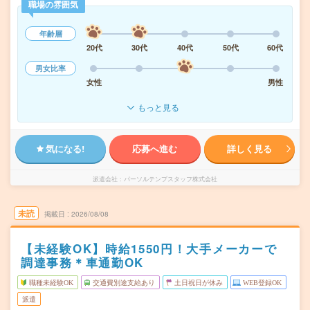
職場の雰囲気
年齢層
20代
30代
40代
50代
60代
男女比率
女性
男性
もっと見る
気になる!
応募へ進む
詳しく見る
派遣会社
パーソルテンプスタッフ株式会社
未読
掲載日
2026/08/08
【未経験OK】時給1550円！大手メーカーで
調達事務＊車通勤OK
職種未経験OK
交通費別途支給あり
土日祝日が休み
WEB登録OK
派遣