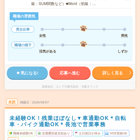
級：SUM関数など）■Word（初級：…
職場の雰囲気
男女比率
女性
男性
職場の様子
活気がある
しずか
気になる!
応募へ進む
詳しく見る
派遣会社
エンプロ株式会社 大阪オフィス
未読
掲載日
2026/08/07
未経験OK！残業ほぼなし▼車通勤OK＊自転
車・バイク通勤OK＊長池で営業事務
職種未経験OK
交通費別途支給あり
土日祝日が休み
WEB登録OK