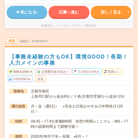
気になる!
応募へ進む
詳しく見る
派遣会社
パーソルテンプスタッフ株式会社
未読
掲載日
2026/08/07
【事務未経験の方もOK】環境GOOD！長期！
入力メインの事務
職種未経験OK
交通費別途支給あり
土日祝日が休み
残業なし
WEB登録OK
派遣
京都市南区
勤務地
上鳥羽口駅から徒歩8分／十条(京都市営)駅から徒歩12分
月～金（週5日） ※完全土日祝おやすみ◎年間休日126
曜日頻度
日！
08:45～17:45(実働8時間 休憩1時間)※ミニマム：9時～17
時間
時の就業時間まで調整可能！
2026年08月下旬～長期 ※8月～！
期間