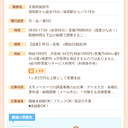
京都府綾部市
勤務地
淵垣駅から徒歩15分／綾部駅からバス15分
月～金／週5日
曜日頻度
09:00-17:30（休憩45分）実働7時間45分（残業少なめ！）
時間
勤務時間を下記の範囲で調整するこ…
【急募】即日～長期 ※開始日相談OK
期間
時給1550円 月収例 24万円 時給1550円×実働7h45m×週5
時給
日×4週+残業5h ※月収例を保証するものではありません。
※給与即受取りサービス利用可（利用条件有）
交通費
1ヶ月3万円を上限として実費支給
大手メーカーでの調達事務のお仕事・データ入力・各種伝
仕事内容
票作成・納期調整（メール中心）＊付随する庶務業務…
職種未経験OK / ブランクOK / 英語力不要
応募資格
■未経験OK！
職場の雰囲気