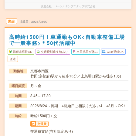
派遣会社
パーソルテンプスタッフ株式会社
未読
掲載日
2026/08/07
高時給1500円！車通勤もOK<自動車整備工場
で一般事務>＊50代活躍中
職種未経験OK
交通費別途支給あり
土日祝日が休み
WEB登録OK
派遣
京都市南区
勤務地
竹田(京都府)駅から徒歩15分／上鳥羽口駅から徒歩13分
月～金
曜日頻度
8:45～17:30
時間
2026/8/24～長期 ※開始日ご相談ください♪ ※8月～OK！
期間
時給1500円＋交
時給
交通費
交通費支給(当社規定あり)