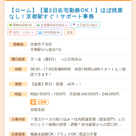
【ローム】【週2日在宅勤務OK！】ほぼ残業
なし！京都駅すぐ！サポート事務
職種未経験OK
交通費別途支給あり
土日祝日が休み
在宅・リモート
WEB登録OK
派遣
京都市下京区
勤務地
京都駅から徒歩1分
月～金（週5日） ※土日祝休み
曜日頻度
08:30～17:30(実働8時間 休憩1時間)※9時スタートもご相
時間
談できます！
【急募】即日～長期 ※8月～！
期間
時給1500円～1550円 月収例 240,000円～248,000円
時給
交通費
全額支給
＊受注データの取り込み＊社内関連部署（製造部門）との
仕事内容
やりとり＊納期の回答・調整＊担当顧客からの窓口対…
職種未経験OK / ブランクOK / 英語力不要
応募資格