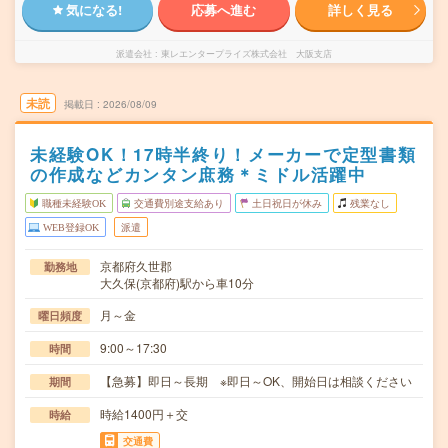
気になる!
応募へ進む
詳しく見る
派遣会社
東レエンタープライズ株式会社 大阪支店
未読
掲載日
2026/08/09
未経験OK！17時半終り！メーカーで定型書類
の作成などカンタン庶務＊ミドル活躍中
職種未経験OK
交通費別途支給あり
土日祝日が休み
残業なし
WEB登録OK
派遣
京都府久世郡
勤務地
大久保(京都府)駅から車10分
月～金
曜日頻度
9:00～17:30
時間
【急募】即日～長期 ※即日～OK、開始日は相談ください
期間
時給1400円＋交
時給
交通費