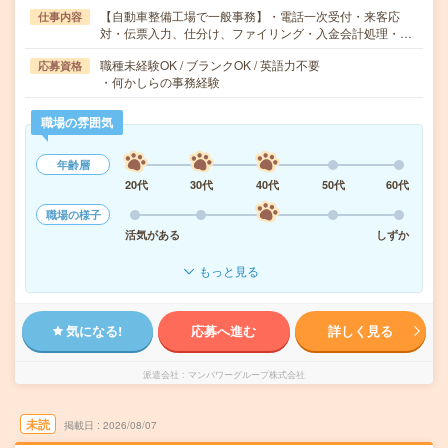
【自動車整備工場で一般事務】・電話一次受付・来客応
仕事内容
対・伝票入力、仕分け、ファイリング・入金会計処理・…
職種未経験OK / ブランクOK / 英語力不要
応募資格
・何かしらの事務経験
職場の雰囲気
年齢層
20代
30代
40代
50代
60代
職場の様子
活気がある
しずか
もっと見る
気になる!
応募へ進む
詳しく見る
派遣会社
マンパワーグループ株式会社
未読
掲載日
2026/08/07