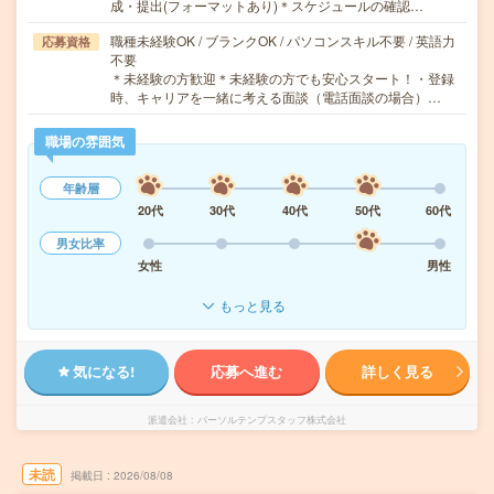
成・提出(フォーマットあり)＊スケジュールの確認…
職種未経験OK / ブランクOK / パソコンスキル不要 / 英語力
応募資格
不要
＊未経験の方歓迎＊未経験の方でも安心スタート！・登録
時、キャリアを一緒に考える面談（電話面談の場合）…
職場の雰囲気
年齢層
20代
30代
40代
50代
60代
男女比率
女性
男性
もっと見る
気になる!
応募へ進む
詳しく見る
派遣会社
パーソルテンプスタッフ株式会社
未読
掲載日
2026/08/08