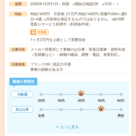
2026年10月01日～長期 ※開始日相談OK ※10月～！
期間
時給1400円 月収例 21万円 時給1400円×実働7h30m×週5
時給
日×4週 ※月収例を保証するものではありません。※給与即
受取りサービス利用可（利用条件有）
交通費
1ヶ月3万円を上限として実費支給
メーカー営業所にて事務のお仕事・受発注業務・資料作成
仕事内容
（見積書など）・納期の確認、調整・電話、来客対応…
ブランクOK / 英語力不要
応募資格
事務の経験がある方
職場の雰囲気
年齢層
20代
30代
40代
50代
60代
男女比率
女性
男性
もっと見る