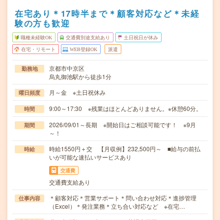
在宅あり＊17時半まで＊顧客対応など＊未経
験の方も歓迎
職種未経験OK
交通費別途支給あり
土日祝日が休み
在宅・リモート
WEB登録OK
派遣
京都市中京区
勤務地
烏丸御池駅から徒歩1分
月～金 ※土日祝休み
曜日頻度
9:00～17:30 ※残業はほとんどありません。※休憩60分。
時間
2026/09/01～長期 ※開始日はご相談可能です！ ※9月
期間
～！
時給1550円＋交 【月収例】232,500円～ ■給与の前払
時給
いが可能な速払いサービスあり
交通費
交通費支給あり
＊顧客対応＊営業サポート＊問い合わせ対応＊進捗管理
仕事内容
（Excel）＊発注業務＊立ち合い対応など ※在宅…