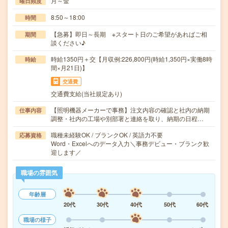
月～金
曜日頻度
8:50～18:00
時間
【急募】即日～長期 ※スタート日のご希望があればご相
期間
談ください♪
時給1350円＋交【月収例:226,800円(時給1,350円×実働8時
時給
間×月21日)】
交通費
交通費支給(当社規定あり)
【照明機器メーカーで事務】注文内容の確認と社内の納期
仕事内容
調整・社内の工場や別部署と連絡を取り、納期の日程…
職種未経験OK / ブランクOK / 英語力不要
応募資格
Word・Excelへのデータ入力＼事務デビュー・ブランク歓
迎します／
職場の雰囲気
年齢層
20代
30代
40代
50代
60代
職場の様子