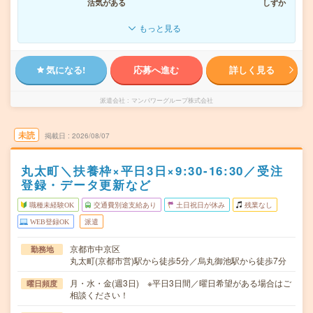
活気がある
しずか
もっと見る
気になる!
応募へ進む
詳しく見る
派遣会社
マンパワーグループ株式会社
未読
掲載日
2026/08/07
丸太町＼扶養枠×平日3日×9:30-16:30／受注
登録・データ更新など
職種未経験OK
交通費別途支給あり
土日祝日が休み
残業なし
WEB登録OK
派遣
京都市中京区
勤務地
丸太町(京都市営)駅から徒歩5分／烏丸御池駅から徒歩7分
月・水・金(週3日) ※平日3日間／曜日希望がある場合はご
曜日頻度
相談ください！