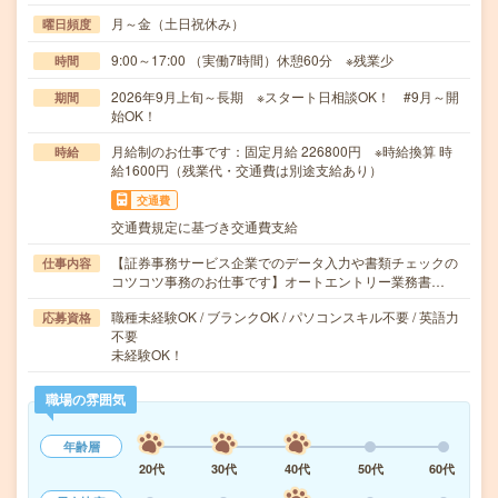
月～金（土日祝休み）
曜日頻度
9:00～17:00 （実働7時間）休憩60分 ※残業少
時間
2026年9月上旬～長期 ※スタート日相談OK！ #9月～開
期間
始OK！
月給制のお仕事です：固定月給 226800円 ※時給換算 時
時給
給1600円（残業代・交通費は別途支給あり）
交通費
交通費規定に基づき交通費支給
【証券事務サービス企業でのデータ入力や書類チェックの
仕事内容
コツコツ事務のお仕事です】オートエントリー業務書…
職種未経験OK / ブランクOK / パソコンスキル不要 / 英語力
応募資格
不要
未経験OK！
職場の雰囲気
年齢層
20代
30代
40代
50代
60代