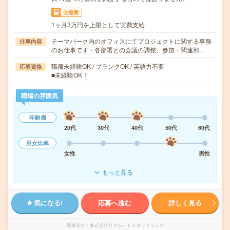
交通費
1ヶ月3万円を上限として実費支給
テーマパーク内のオフィスにてプロジェクトに関する事務
仕事内容
のお仕事です・各部署との会議の調整、参加・関連部…
職種未経験OK / ブランクOK / 英語力不要
応募資格
■未経験OK！
職場の雰囲気
年齢層
20代
30代
40代
50代
60代
男女比率
女性
男性
もっと見る
気になる!
応募へ進む
詳しく見る
派遣会社
株式会社リクルートスタッフィング