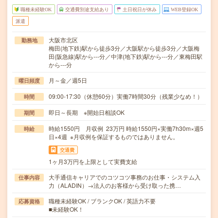
職種未経験OK
交通費別途支給あり
土日祝日が休み
WEB登録OK
派遣
大阪市北区
勤務地
梅田(地下鉄)駅から徒歩3分／大阪駅から徒歩3分／大阪梅
田(阪急線)駅から---分／中津(地下鉄)駅から---分／東梅田駅
から---分
月～金／週5日
曜日頻度
09:00-17:30（休憩60分）実働7時間30分（残業少なめ！）
時間
即日～長期 ※開始日相談OK
期間
時給1550円 月収例 23万円 時給1550円×実働7h30m×週5
時給
日×4週 ※月収例を保証するものではありません。
交通費
1ヶ月3万円を上限として実費支給
大手通信キャリアでのコツコツ事務のお仕事・システム入
仕事内容
力（ALADIN）→法人のお客様から受け取った携…
職種未経験OK / ブランクOK / 英語力不要
応募資格
■未経験OK！