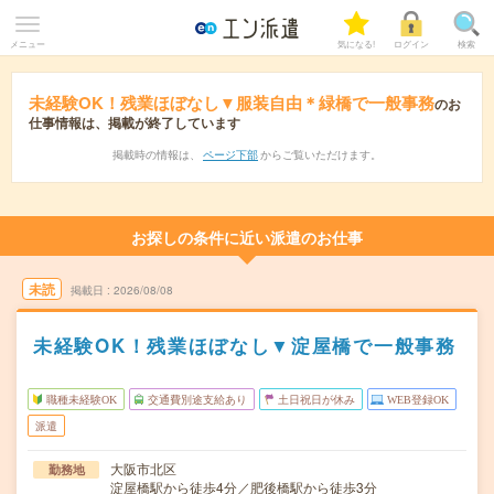
メニュー
気になる!
ログイン
検索
未経験OK！残業ほぼなし▼服装自由＊緑橋で一般事務
のお
仕事情報は、掲載が終了しています
掲載時の情報は、
ページ下部
からご覧いただけます。
お探しの条件に近い派遣のお仕事
未読
掲載日
2026/08/08
未経験OK！残業ほぼなし▼淀屋橋で一般事務
職種未経験OK
交通費別途支給あり
土日祝日が休み
WEB登録OK
派遣
大阪市北区
勤務地
淀屋橋駅から徒歩4分／肥後橋駅から徒歩3分