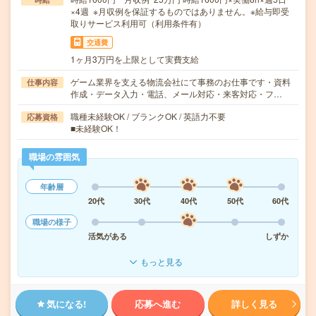
×4週 ※月収例を保証するものではありません。※給与即受
取りサービス利用可（利用条件有）
交通費
1ヶ月3万円を上限として実費支給
ゲーム業界を支える物流会社にて事務のお仕事です・資料
仕事内容
作成・データ入力・電話、メール対応・来客対応・フ…
職種未経験OK / ブランクOK / 英語力不要
応募資格
■未経験OK！
職場の雰囲気
年齢層
20代
30代
40代
50代
60代
職場の様子
活気がある
しずか
もっと見る
気になる!
応募へ進む
詳しく見る