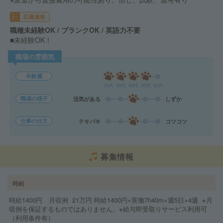
応募資格
職種未経験OK / ブランクOK / 英語力不要
■未経験OK！
職場の雰囲気
年齢層
20代
30代
40代
50代
60代
職場の様子
活気がある
しずか
仕事の仕方
テキパキ
コツコツ
募集情報
時給
時給1400円 月収例 21万円 時給1400円×実働7h40m×週5日×4週 ※月
収例を保証するものではありません。※給与即受取りサービス利用可
（利用条件有）