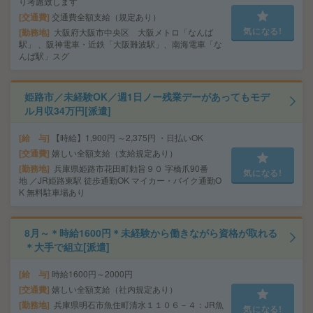
り考慮致します
交通費
交通費全額支給（規定あり）
気になる!
勤務地
大阪府大阪市中央区 大阪メトロ「なんば
駅」 、阪神電車・近鉄「大阪難波駅」、南海電車「な
んば駅」スグ
姫路市／未経験OK／週1日ノー残業デーがあってもモデ
ル月収34万円[派遣]
給 与
【時給】1,900円 ～2,375円 ・日払いOK
交通費
嬉しい全額支給（支給規定あり）
勤務地
兵庫県姫路市花田町勅旨９０ 字橋爪90番
気になる!
地 ／JR姫路東駅 徒歩通勤OK マイカー・バイク通勤O
K 無料駐車場あり
8月～＊時給1600円＊未経験から働きながら資格が取れる
＊大手で組立[派遣]
給 与
時給1600円～2000円
交通費
嬉しい全額支給（社内規定あり）
勤務地
兵庫県明石市魚住町清水１１０６－４：JR魚
気になる!