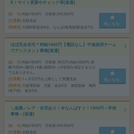
K！サイト更新やチェック等[派遣]
給 与
時給1500円 月収例 240,000円
交通費
全額支給
気になる!
勤務地
大国町駅徒歩6分、なんば(南海線)駅徒歩7分
ほぼ完全在宅＊時給1600円【電話なし】中途採用チーム
でアシスタント事務[派遣]
給 与
時給1600円 月収例 26万円 時給1600円×実
働7h50m×週5日×4週+残業5h ※月収例を保証するもの
ではありません。
交通費
1ヶ月3万円を上限として実費支給
気になる!
勤務地
大阪環状線 大阪 徒歩5分 御堂筋線 梅田
(地下鉄) 徒歩5分
＼急募／レア・在宅あり！＠なんばすぐ！1500円～学校
事務～[派遣]
給 与
時給1500円 月収例 240,000円
交通費
全額支給