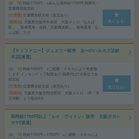
給 与
時給1700円 ※みんな高時給1700円 残業代・
交通費別途支給
交通費
交通費全額支給（規定あり）
気になる!
勤務地
大阪府大阪市中央区 大阪メトロ「なんば
駅」 、阪神電車・近鉄「大阪難波駅」、南海電車「な
んば駅」スグ
【ティファニー】ジュエリー販売 あべのハルカス近鉄
本店[派遣]
給 与
時給1600円 ※ご経験・スキルにより考慮致
します インセンティブ制度あり 残業代は1分単位で全
額支給
交通費
交通費全額支給（規定あり）
気になる!
勤務地
大阪府大阪市阿倍野区 大阪メトロ・JR「天
王寺駅」より徒歩3分
高時給1700円以上「ルイ・ヴィトン」販売 大阪タカシ
マヤ[派遣]
給 与
時給1700円～1750円 ※ご経験・スキルによ