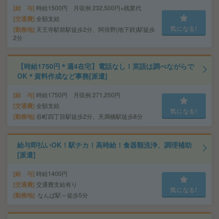
給 与
時給1500円 月収例 232,500円+残業代
交通費
全額支給
気になる!
勤務地
天王寺駅前駅徒歩2分、阿倍野(地下鉄)駅徒歩
2分
【時給1750円＊週4在宅】電話なし！英語は調べながらで
OK＊資料作成など事務[派遣]
給 与
時給1750円 月収例 271,250円
交通費
全額支給
気になる!
勤務地
谷町四丁目駅徒歩2分、天満橋駅徒歩8分
給与即払いOK！駅チカ！高時給！食器類洗浄、調理補助
[派遣]
給 与
時給1400円
交通費
交通費支給有り
気になる!
勤務地
なんば駅～徒歩5分