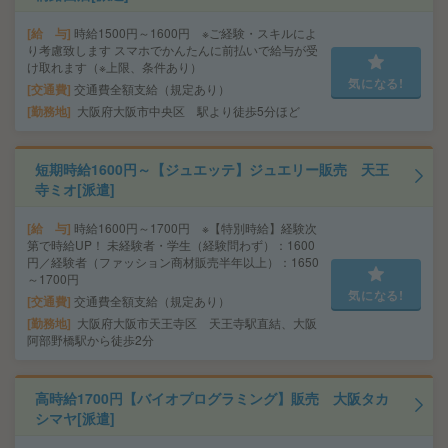
給 与
時給1500円～1600円 ※ご経験・スキルによ
り考慮致します スマホでかんたんに前払いで給与が受
け取れます（※上限、条件あり）
気になる!
交通費
交通費全額支給（規定あり）
勤務地
大阪府大阪市中央区 駅より徒歩5分ほど
短期時給1600円～【ジュエッテ】ジュエリー販売 天王
寺ミオ[派遣]
給 与
時給1600円～1700円 ※【特別時給】経験次
第で時給UP！ 未経験者・学生（経験問わず）：1600
円／経験者（ファッション商材販売半年以上）：1650
～1700円
気になる!
交通費
交通費全額支給（規定あり）
勤務地
大阪府大阪市天王寺区 天王寺駅直結、大阪
阿部野橋駅から徒歩2分
高時給1700円【バイオプログラミング】販売 大阪タカ
シマヤ[派遣]