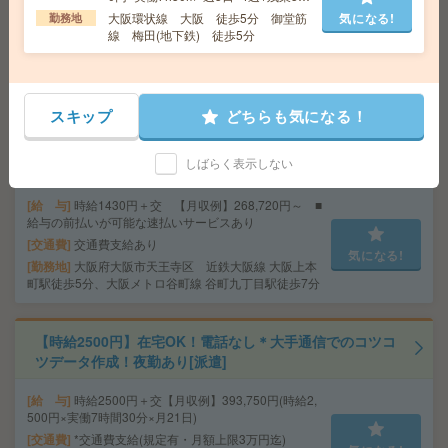
給 与
時給1400円＋交 【月収例】91,000円～ ■
h ※月収例を保証するものではありま
大阪環状線 大阪 徒歩5分 御堂筋
気になる!
勤務地
給与の前払いが可能な速払いサービスあり
せん。
線 梅田(地下鉄) 徒歩5分
交通費
交通費支給あり
気になる!
勤務地
大阪府大阪市中央区 大阪メトロ御堂筋線 本
町駅徒歩1分
スキップ
どちらも気になる！
未経験から直雇用！年収340万円～！教育機関・本社でガ
しばらく表示しない
イダンスや学校説明対応など[紹介予定派遣]
給 与
時給1430円＋交 【月収例】268,720円～ ■
給与の前払いが可能な速払いサービスあり
交通費
交通費支給あり
気になる!
勤務地
大阪府大阪市天王寺区 近鉄大阪線 大阪上本
町駅徒歩5分、大阪メトロ谷町線 谷町九丁目駅徒歩7分
【時給2500円】在宅OK！電話なし＊大手通信でのコツコ
ツデータ作成！夜勤あり[派遣]
給 与
時給2500円＋交【月収例】393,750円(時給2,
500円×実働7時間30分×月21日)
交通費
*交通費支給(規定有・月額上限3万円迄)