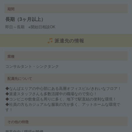
期間
長期（3ヶ月以上）
即日～長期 ※開始日相談OK
派遣先の情報
業種
コンサルタント・シンクタンク
配属先について
◆なんばエリアの中心部にある高層オフィスビル/きれいなフロア！
◆派遣スタッフさんも多数活躍中の職場なので安心！
◆コンビニや飲食店も周りに多く、地下で駅直結の便利な環境！
◆社員の方もカジュアルな服装の方が多く、アットホームな環境で
す！
その他の特徴
服装自由 / 職場が禁煙