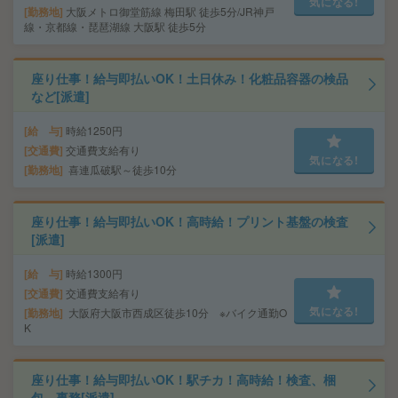
気になる!
勤務地
大阪メトロ御堂筋線 梅田駅 徒歩5分/JR神戸
線・京都線・琵琶湖線 大阪駅 徒歩5分
座り仕事！給与即払いOK！土日休み！化粧品容器の検品
など[派遣]
給 与
時給1250円
交通費
交通費支給有り
気になる!
勤務地
喜連瓜破駅～徒歩10分
座り仕事！給与即払いOK！高時給！プリント基盤の検査
[派遣]
給 与
時給1300円
交通費
交通費支給有り
気になる!
勤務地
大阪府大阪市西成区徒歩10分 ※バイク通勤O
K
座り仕事！給与即払いOK！駅チカ！高時給！検査、梱
包、事務[派遣]