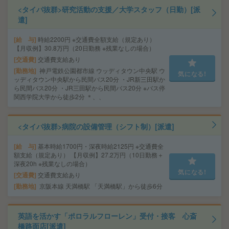
<タイパ抜群>研究活動の支援／大学スタッフ（日勤）[派
遣]
給 与
時給2200円 ※交通費全額支給（規定あり）
【月収例】30.8万円（20日勤務 ※残業なしの場合）
交通費
交通費支給あり
勤務地
神戸電鉄公園都市線 ウッディタウン中央駅 ウ
気になる!
ッディタウン中央駅から民間バス20分 ・JR新三田駅か
ら民間バス20分 ・JR三田駅から民間バス20分 ※バス停
関西学院大学から徒歩2分 ＊、、
<タイパ抜群>病院の設備管理（シフト制）[派遣]
給 与
基本時給1700円・深夜時給2125円 ※交通費全
額支給（規定あり） 【月収例】27.2万円（10日勤務＋
深夜20h ※残業なしの場合）
気になる!
交通費
交通費支給あり
勤務地
京阪本線 天満橋駅 「天満橋駅」から徒歩6分
英語を活かす「ポロラルフローレン」受付・接客 心斎
橋路面店[派遣]