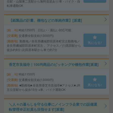
住駅・山陽東二見駅から無料送迎あり/車・バイク・自
転車通勤OK
【紙製品の計量、梱包などの単純作業】[派遣]
給 与
時給1250円 日払い・週払い対応可能
交通費
交通費全額支給(13000円)
勤務地
勤務地／奈良県磯城郡田原本町宮古勤務地／
気になる!
奈良県磯城郡田原本町宮古 、アクセス／(1)黒田駅から
徒歩約8分 (2)田原本駅から車で約7分
香芝市良福寺｜100均商品のピッキングや梱包作業[派遣]
給 与
時給1150円
交通費
交通費全額支給(13000円)
気になる!
勤務地
■勤務地■ 奈良県香芝市良福寺■アクセス■ JR
五位堂駅から徒歩15分 ※車、バイク通勤OK
＼人々の暮らしを守る仕事に／インフラ企業での設備運
転管理＠正社員も目指せます[派遣]