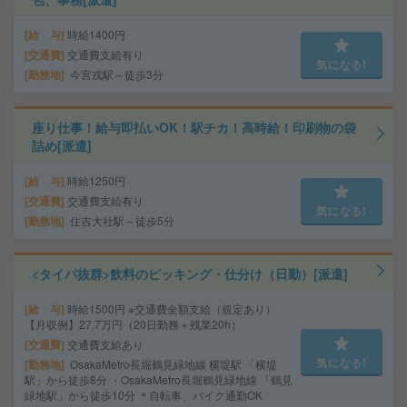
給 与
時給1400円
交通費
交通費支給有り
気になる!
勤務地
今宮戎駅～徒歩3分
座り仕事！給与即払いOK！駅チカ！高時給！印刷物の袋
詰め[派遣]
給 与
時給1250円
交通費
交通費支給有り
気になる!
勤務地
住吉大社駅～徒歩5分
<タイパ抜群>飲料のピッキング・仕分け（日勤）[派遣]
給 与
時給1500円 ※交通費全額支給（規定あり）
【月収例】27.7万円（20日勤務＋残業20h）
交通費
交通費支給あり
気になる!
勤務地
OsakaMetro長堀鶴見緑地線 横堤駅 「横堤
駅」から徒歩8分 ・OsakaMetro長堀鶴見緑地線 「鶴見
緑地駅」から徒歩10分 ＊自転車、バイク通勤OK