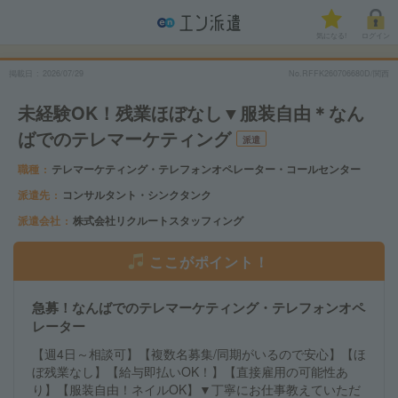
気になる!
ログイン
掲載日
2026/07/29
No.RFFK260706680D/関西
未経験OK！残業ほぼなし▼服装自由＊なん
ばでのテレマーケティング
派遣
職種
テレマーケティング・テレフォンオペレーター・コールセンター
派遣先
コンサルタント・シンクタンク
派遣会社
株式会社リクルートスタッフィング
ここがポイント！
急募！なんばでのテレマーケティング・テレフォンオペ
レーター
【週4日～相談可】【複数名募集/同期がいるので安心】【ほ
ぼ残業なし】【給与即払いOK！】【直接雇用の可能性あ
り】【服装自由！ネイルOK】▼丁寧にお仕事教えていただ