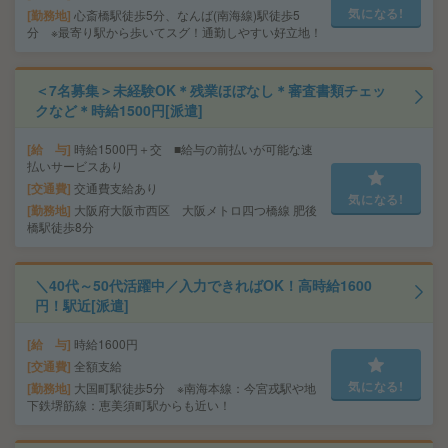
気になる!
勤務地
心斎橋駅徒歩5分、なんば(南海線)駅徒歩5
分 ※最寄り駅から歩いてスグ！通勤しやすい好立地！
＜7名募集＞未経験OK＊残業ほぼなし＊審査書類チェッ
クなど＊時給1500円[派遣]
給 与
時給1500円＋交 ■給与の前払いが可能な速
払いサービスあり
交通費
交通費支給あり
気になる!
勤務地
大阪府大阪市西区 大阪メトロ四つ橋線 肥後
橋駅徒歩8分
＼40代～50代活躍中／入力できればOK！高時給1600
円！駅近[派遣]
給 与
時給1600円
交通費
全額支給
気になる!
勤務地
大国町駅徒歩5分 ※南海本線：今宮戎駅や地
下鉄堺筋線：恵美須町駅からも近い！