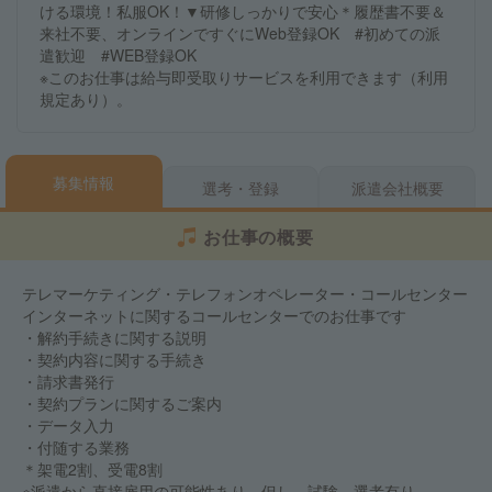
ける環境！私服OK！▼研修しっかりで安心＊履歴書不要＆
来社不要、オンラインですぐにWeb登録OK #初めての派
遣歓迎 #WEB登録OK
※このお仕事は給与即受取りサービスを利用できます（利用
規定あり）。
募集情報
選考・登録
派遣会社概要
お仕事の概要
テレマーケティング・テレフォンオペレーター・コールセンター
インターネットに関するコールセンターでのお仕事です
・解約手続きに関する説明
・契約内容に関する手続き
・請求書発行
・契約プランに関するご案内
・データ入力
・付随する業務
＊架電2割、受電8割
※派遣から直接雇用の可能性あり。但し、試験、選考有り