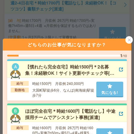
週2-4日在宅＊時給1700円【電話なし】未経験OK！【コ
ツコツ】書類チェック[派遣]
給 与
時給1700円 月収例 26万円 時給1700円×実
働7h45m×週5日×4週 ※月収例を保証するものではあり
ません。
交通費
1ヶ月3万円を上限として実費支給
気になる!
勤務地
大阪環状線 大阪 徒歩2分 京都本線 大阪
どちらのお仕事が気になりますか？
梅田(阪急線) 徒歩2分
1
/10
週3日＆10-16時勤務！未経験OK！法律事務所で申請書・
【慣れたら完全在宅】時給1500円＊2名募
書類の作成など事務[派遣]
集！未経験OK！サイト更新やチェック等[派
遣]
時給1500円 月収例 240,000円
給与
給 与
時給1400円～1450円＋交 【月収例】140,0
00円～ ■給与の前払いが可能な速払いサービスあり
大国町駅徒歩6分、なんば(南海線)駅徒
勤務地
気になる!
歩7分
交通費
交通費支給あり
気になる!
勤務地
大阪府堺市堺区 南海高野線 堺東駅徒歩7分
ほぼ完全在宅＊時給1600円【電話なし】中途
採用チームでアシスタント事務[派遣]
【3名募集】14～17時！未経験OK！証券関連会社で戸籍
謄本コピー・データ照合等[派遣]
時給1600円 月収例 26万円 時給160
給与
0円×実働7h50m×週5日×4週+残業5