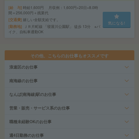
給 与
時給1,600円 月収例：1,600円×20日×8.0時
間＝256,000円＋残業代
交通費
嬉しい全額支給です。
気になる!
勤務地
ＪＲ片町線 「寝屋川公園駅」 徒歩 13分 ※バ
イク、自転車通勤OK
その他、こちらのお仕事もオススメです
浪速区のお仕事
南海線のお仕事
なんば(南海線)駅のお仕事
営業・販売・サービス系のお仕事
職種未経験OKのお仕事
週4日勤務のお仕事