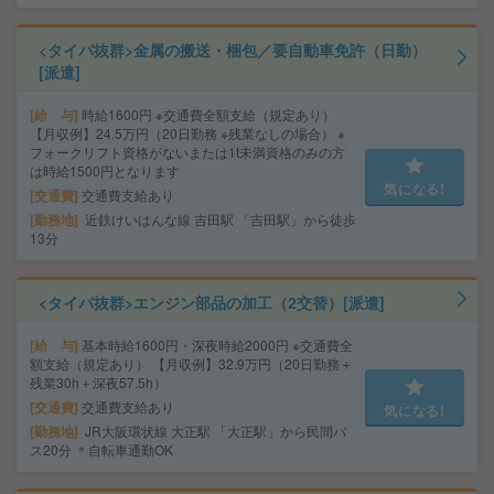
<タイパ抜群>金属の搬送・梱包／要自動車免許（日勤）
[派遣]
給 与
時給1600円 ※交通費全額支給（規定あり）
【月収例】24.5万円（20日勤務 ※残業なしの場合） ※
フォークリフト資格がないまたは1t未満資格のみの方
は時給1500円となります
気になる!
交通費
交通費支給あり
勤務地
近鉄けいはんな線 吉田駅 「吉田駅」から徒歩
13分
<タイパ抜群>エンジン部品の加工（2交替）[派遣]
給 与
基本時給1600円・深夜時給2000円 ※交通費全
額支給（規定あり） 【月収例】32.9万円（20日勤務＋
残業30h＋深夜57.5h）
交通費
交通費支給あり
気になる!
勤務地
JR大阪環状線 大正駅 「大正駅」から民間バ
ス20分 ＊自転車通勤OK