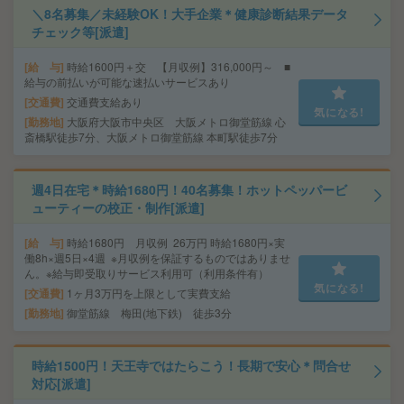
＼8名募集／未経験OK！大手企業＊健康診断結果データ
チェック等[派遣]
給 与
時給1600円＋交 【月収例】316,000円～ ■
給与の前払いが可能な速払いサービスあり
交通費
交通費支給あり
気になる!
勤務地
大阪府大阪市中央区 大阪メトロ御堂筋線 心
斎橋駅徒歩7分、大阪メトロ御堂筋線 本町駅徒歩7分
週4日在宅＊時給1680円！40名募集！ホットペッパービ
ューティーの校正・制作[派遣]
給 与
時給1680円 月収例 26万円 時給1680円×実
働8h×週5日×4週 ※月収例を保証するものではありませ
ん。※給与即受取りサービス利用可（利用条件有）
気になる!
交通費
1ヶ月3万円を上限として実費支給
勤務地
御堂筋線 梅田(地下鉄) 徒歩3分
時給1500円！天王寺ではたらこう！長期で安心＊問合せ
対応[派遣]