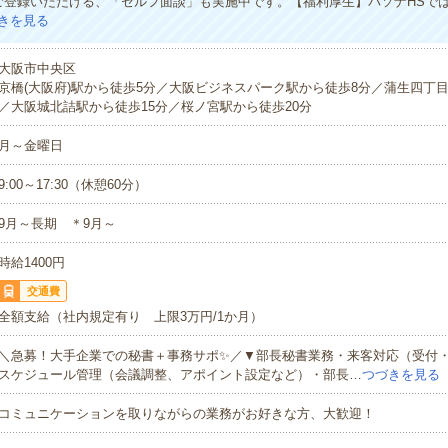
ご登録いただける、「セルフ面談」も実施中です。【福利厚生】パソナHSで
きを見る
大阪市中央区
京橋(大阪府)駅から徒歩5分／大阪ビジネスパーク駅から徒歩8分／蒲生四丁
／大阪城北詰駅から徒歩15分／桜ノ宮駅から徒歩20分
月～金曜日
9:00～17:30（休憩60分）
9月～長期 ＊9月～
時給1400円
交通費
全額支給（社内規定有り 上限3万円/1か月）
＼急募！大手企業での秘書＋事務サポ✨／▼部長秘書業務・来客対応（受付
スケジュール管理（会議調整、アポイント設定など）・部長…
つづきを見る
コミュニケーションを取りながらの業務がお好きな方、大歓迎！