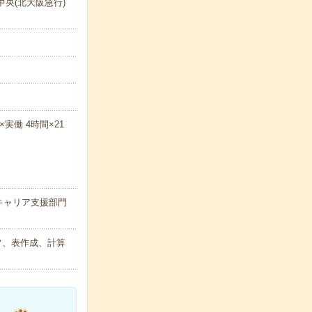
央(北大阪急行)
実働 4時間×21
キャリア支援部門
フ、表作成、計算