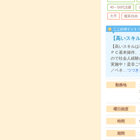
40～50代活躍
大手
服装自由
ここがポイント
【高いスキル
【高いスキルは
ＰＣ基本操作、
ので社会人経験
実施中！是非ご
／ベネ…
つづき
勤務地
曜日頻度
時間
期間