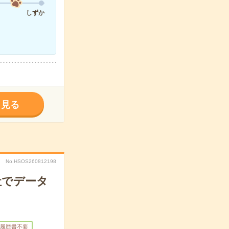
しずか
く見る
No.HSOS260812198
社でデータ
履歴書不要