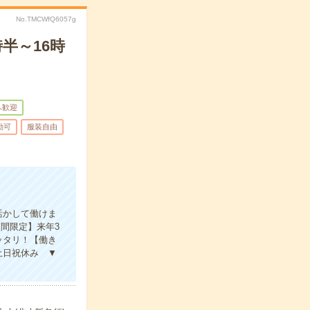
No.TMCWfQ6057g
半～16時
ふ歓迎
勤可
服装自由
活かして働けま
期間限定】来年3
ッタリ！【働き
土日祝休み ▼