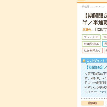
掲載日
2026/08/10
【期間限定
半／車通勤
【吹田市
派遣先
ブランクOK
既
WEB登録OK
週
社食/補助あり
ここがポイント
【期間限定
＼専門知識は不
す。9時30分
月までの期間限
やすいと評判の
マイカー…
つづ
勤務地