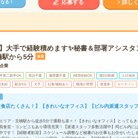
応募する
詳し
になる！
始】大手で経験積めます✨秘書＆部署アシスタ
橋駅から5分
派遣
企業
卒第二新卒OK
英語不要
履歴書不要
WEB登録OK
週5日勤務
土日祝休
費支給
駅歩5分
大手
社食/補助あり
職場が禁煙
派遣多
ルーティン
！
飲食店たくさん！】【きれいなオフィス】【ビル内派遣スタッ
エリア・京橋駅から徒歩5分で通勤も楽々！【きれいなオフィス】とってもき
員食堂・コンビニもあり環境充実！【派遣スタッフ多数活躍中】同ビル内に
中です！【経験者歓迎】スケジュール調整など秘書のお仕事もお任せいたしま