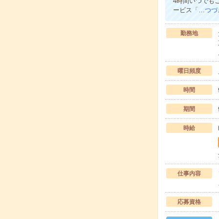
4時間いつでも
ービス「…
つづ
勤務地
曜日頻度
時間
期間
時給
仕事内容
応募資格