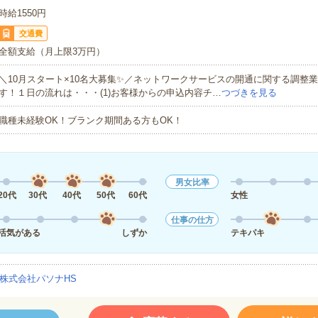
時給1550円
交通費
全額支給（月上限3万円）
＼10月スタート×10名大募集✨／ネットワークサービスの開通に関する調整
す！１日の流れは・・・(1)お客様からの申込内容チ…
つづきを見る
職種未経験OK！ブランク期間ある方もOK！
男女比率
20代
30代
40代
50代
60代
女性
仕事の仕方
活気がある
しずか
テキパキ
株式会社パソナHS