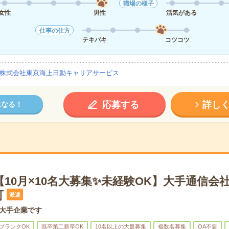
職場の様子
女性
男性
活気がある
仕事の仕方
テキパキ
コツコツ
株式会社東京海上日動キャリアサービス
応募する
詳し
になる！
【10月×10名大募集✨未経験OK】大手通信会
町
派遣
系大手企業です
ブランクOK
既卒第二新卒OK
10名以上の大量募集
複数名募集
OA不要