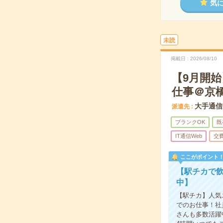
気
未読
掲載日
2026/08/10
【9月開
仕事＠京
大手通信
派遣先
ブランクOK
既
IT通信Web
交
ここがポイント
【駅チカで
中】
【駅チカ】人気
でのお仕事！社
さんも多数活躍