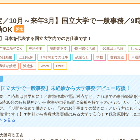
／10月～来年3月】国立大学で一般事務／9時
OK
派遣
】日本を代表する国立大学内でのお仕事です！
卒第二新卒OK
英語不要
履歴書不要
40～50代活躍
60歳以上活躍
しゅ
5日勤務
土日祝休
17時前までの仕事
残業なし
学校
交費支給
車通
職場が禁煙
派遣多
Word
Excel
！
／国立大学で一般事務】未経験から大学事務デビュー応援！
要！ご応募はお早めに！／書類作成や電話対応など、これまでの事務経験を
～16時30分の時短勤務だから家事や自分時間に余裕を持てるのがうれしい♩【
定。「期間を決めて働きたい」「次のお仕事までの繋ぎに」という方にもピ
職場です！】▼弊社から多数就業実績のある大学で安心！▼残業原則なし＆
きを見る
大阪府吹田市