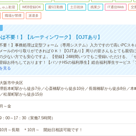
しゅふ歓迎
WEB登録OK
週5日勤務
土日祝休
残業少
IT通信Web
交
職場が禁煙
派遣多
！
は不要！】【ルーティンワーク】【OJTあり】
不要！】事務処理は定型フォーム（専用システム）入力ですので高いPCスキ
メールのやり取りができればＯＫ！【OJTあり】周りの皆さんもとても親切
の少ない方でも安心ですよ。【登録】24時間いつでもご登録いただける、「
登録お待ちしております！【パソナHSの福利厚生】総合福利厚生サービス「
を見る
大阪市中央区
堺筋本町駅から徒歩7分／心斎橋駅から徒歩10分／長堀橋駅から徒歩8分／本
／松屋町駅から徒歩15分
月～金
9：00～17：30（実働7.5時間）
10月～長期 ＊10月～ 開始日相談可能です！