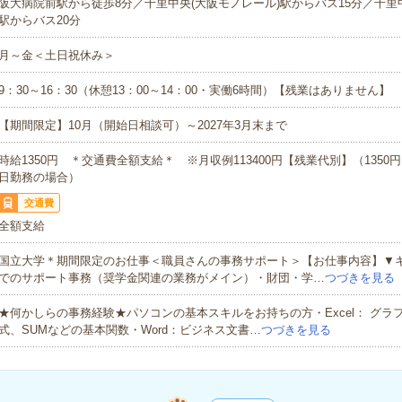
阪大病院前駅から徒歩8分／千里中央(大阪モノレール)駅からバス15分／千里中
駅からバス20分
月～金＜土日祝休み＞
9：30～16：30（休憩13：00～14：00・実働6時間）【残業はありません】
【期間限定】10月（開始日相談可）～2027年3月末まで
時給1350円 ＊交通費全額支給＊ ※月収例113400円【残業代別】（1350円×
日勤務の場合）
交通費
全額支給
国立大学＊期間限定のお仕事＜職員さんの事務サポート＞【お仕事内容】▼
でのサポート事務（奨学金関連の業務がメイン）・財団・学…
つづきを見る
★何かしらの事務経験★パソコンの基本スキルをお持ちの方・Excel： グラ
式、SUMなどの基本関数・Word：ビジネス文書…
つづきを見る