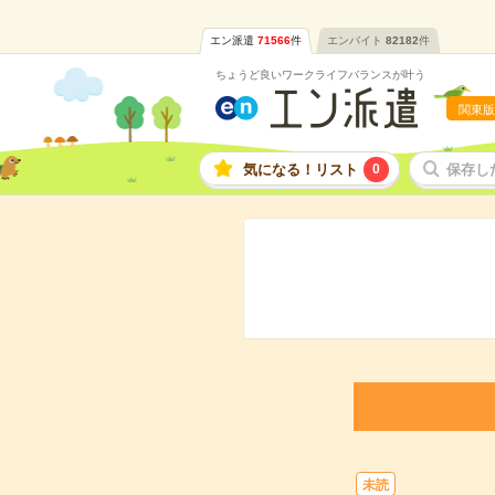
エン派遣
71566
件
エンバイト
82182
件
ちょうど良いワークライフバランスが叶う
関東版
気になる！リスト
0
保存し
未読