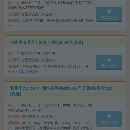
給 与
時給1900円 日額平均1万5200円/月額30万4
000円/残込37万5250円
交通費
交通費支給（規定あり）
気になる!
勤務地
愛知県弥富市 ★無料駐車場有 ※敷地内徒歩3
分
名古屋市港区！製造！時給2050円[派遣]
給 与
時給2050円～2100円
交通費
交通費支給（規定あり）
気になる!
勤務地
名鉄築港線「東名古屋港駅」徒歩10分 ★バ
イク・自転車通勤可
和菓子の仕分け・梱包業務/時給1350円/日勤/残業少なめ
[派遣]
給 与
時給1350円 日額平均1万800円/月額22万68
00円/残込24万3675円
交通費
交通費支給（規定あり）
気になる!
勤務地
JR中央本線「新森山駅」車3分 ★車・バイ
ク・自転車通勤可（有料駐車場有/2000円負担 ※敷地外