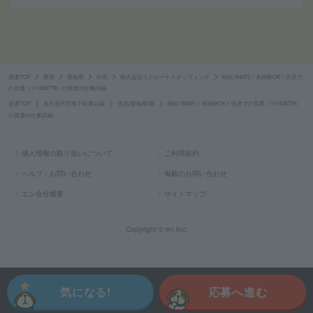
派遣TOP
東海
愛知県
中区
株式会社リクルートスタッフィング
時給1840円！未経験OK！伏見で
の営業（111439779）の派遣の仕事詳細
派遣TOP
名古屋市営地下鉄東山線
伏見(愛知県)駅
時給1840円！未経験OK！伏見での営業（111439779）
の派遣の仕事詳細
個人情報の取り扱いについて
ご利用規約
ヘルプ・お問い合わせ
掲載のお問い合わせ
エン会社概要
サイトマップ
Copyright © en Inc.
気になる!
応募へ進む