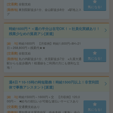
交通費
全額支給
気になる!
勤務地
東別院駅徒歩1分、金山駅徒歩8分 ※駅地上ス
グ
時給1600円＊＜週の半分は在宅OK！＞社員化実績あり！
残業少なめの貿易アシ[派遣]
給 与
時給1600円 【月収例】時給1,600円×8H×21
日＝268,800円＋残業代★★
交通費
全額支給
気になる!
勤務地
丸の内駅徒歩1分、伏見駅徒歩7分 ※久屋大通
駅からも徒歩圏内！桜通線をご利用の方にも便利な立
地！
週4日＊10-15時の時短勤務！時給1500円以上！非営利団
体で事務アシスタント[派遣]
給 与
時給1500円～1600円＋交 【月収例】120,0
00円～ ■給与の前払いが可能な速払いサービスあり
交通費
交通費支給あり
気になる!
勤務地
愛知県名古屋市中区 中央本線（東海） 金山