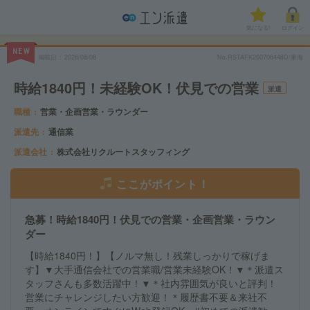
気になる!
ログイン
NEW
掲載日
2026/08/08
No.RSTAFK260706448D/東海
時給1840円！未経験OK！伏見での営業
派遣
職種
営業・企画営業・ラウンダー
派遣先
通信業
派遣会社
株式会社リクルートスタッフィング
ここがポイント！
急募！時給1840円！伏見での営業・企画営業・ラウン
ダー
【時給1840円！】【ノルマ無し！残業しっかりで稼げま
す】▼大手通信会社での営業職/営業未経験OK！▼＊派遣ス
タッフさんも多数活躍中！▼＊社内雰囲気が良いと評判！
営業にチャレンジしたい方歓迎！＊履歴書不要＆来社不