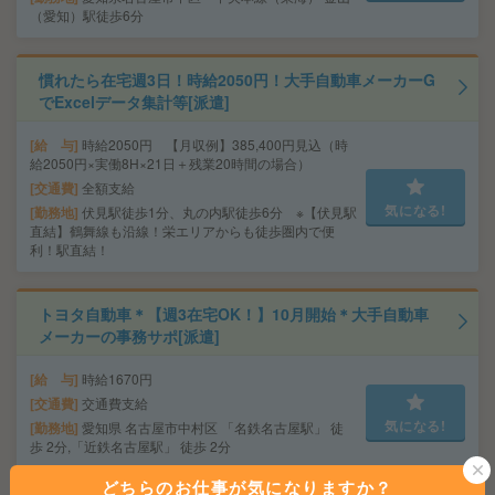
（愛知）駅徒歩6分
慣れたら在宅週3日！時給2050円！大手自動車メーカーG
でExcelデータ集計等[派遣]
給 与
時給2050円 【月収例】385,400円見込（時
給2050円×実働8H×21日＋残業20時間の場合）
交通費
全額支給
気になる!
勤務地
伏見駅徒歩1分、丸の内駅徒歩6分 ※【伏見駅
直結】鶴舞線も沿線！栄エリアからも徒歩圏内で便
利！駅直結！
トヨタ自動車＊【週3在宅OK！】10月開始＊大手自動車
メーカーの事務サポ[派遣]
給 与
時給1670円
交通費
交通費支給
気になる!
勤務地
愛知県 名古屋市中村区 「名鉄名古屋駅」 徒
歩 2分,「近鉄名古屋駅」 徒歩 2分
どちらのお仕事が気になりますか？