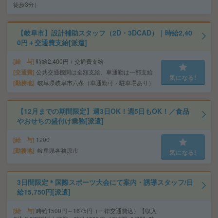
徒歩3分）
【岐阜市】設計補助スタッフ（2D・3DCAD）｜時給2,40
0円＋交通費支給[派遣]
給 与
時給2,400円＋交通費支給
交通費
公共交通機関は全額支給、車通勤は一部支給
気になる!
勤務地
岐阜県岐阜市六条（車通勤可・駐車場あり）
【12月までの期間限定】週3日OK！週5日もOK！／食品
やおせちの盛付け業務[派遣]
給 与
1200
勤務地
岐阜県各務原市
気になる!
3日間限定＊国際スポーツ大会にて案内・誘導スタッフ/日
給15,750円[派遣]
給 与
時給1500円～1875円（一律交通費込）【収入