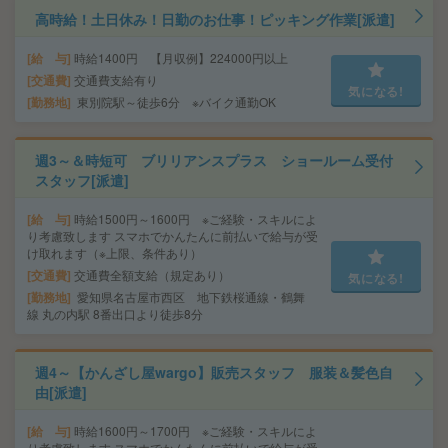
高時給！土日休み！日勤のお仕事！ピッキング作業[派遣]
給 与
時給1400円 【月収例】224000円以上
交通費
交通費支給有り
気になる!
勤務地
東別院駅～徒歩6分 ※バイク通勤OK
週3～＆時短可 ブリリアンスプラス ショールーム受付
スタッフ[派遣]
給 与
時給1500円～1600円 ※ご経験・スキルによ
り考慮致します スマホでかんたんに前払いで給与が受
け取れます（※上限、条件あり）
交通費
交通費全額支給（規定あり）
気になる!
勤務地
愛知県名古屋市西区 地下鉄桜通線・鶴舞
線 丸の内駅 8番出口より徒歩8分
週4～【かんざし屋wargo】販売スタッフ 服装＆髪色自
由[派遣]
給 与
時給1600円～1700円 ※ご経験・スキルによ
り考慮致します スマホでかんたんに前払いで給与が受