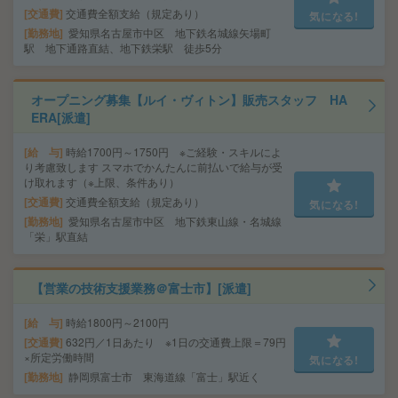
交通費
交通費全額支給（規定あり）
気になる!
勤務地
愛知県名古屋市中区 地下鉄名城線矢場町
駅 地下通路直結、地下鉄栄駅 徒歩5分
オープニング募集【ルイ・ヴィトン】販売スタッフ HA
ERA[派遣]
給 与
時給1700円～1750円 ※ご経験・スキルによ
り考慮致します スマホでかんたんに前払いで給与が受
け取れます（※上限、条件あり）
交通費
交通費全額支給（規定あり）
気になる!
勤務地
愛知県名古屋市中区 地下鉄東山線・名城線
「栄」駅直結
【営業の技術支援業務＠富士市】[派遣]
給 与
時給1800円～2100円
交通費
632円／1日あたり ※1日の交通費上限＝79円
×所定労働時間
気になる!
勤務地
静岡県富士市 東海道線「富士」駅近く