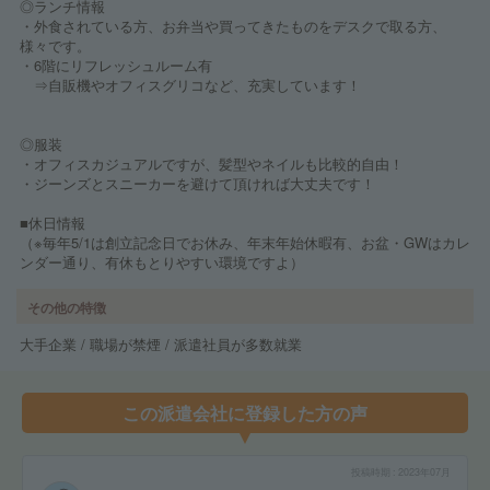
◎ランチ情報
・外食されている方、お弁当や買ってきたものをデスクで取る方、
様々です。
・6階にリフレッシュルーム有
⇒自販機やオフィスグリコなど、充実しています！
◎服装
・オフィスカジュアルですが、髪型やネイルも比較的自由！
・ジーンズとスニーカーを避けて頂ければ大丈夫です！
■休日情報
（※毎年5/1は創立記念日でお休み、年末年始休暇有、お盆・GWはカレ
ンダー通り、有休もとりやすい環境ですよ）
その他の特徴
大手企業 / 職場が禁煙 / 派遣社員が多数就業
この派遣会社に登録した方の声
投稿時期
2023年07月