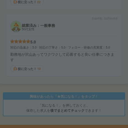
役に立った！
22
投稿時期
2025年05月
就業済み：一般事務
50代女性
5.0
対応の迅速さ
5.0
対応の丁寧さ
5.0
フォロー・研修の充実度
5.0
勤務地が沢山あってワクワクして応募すると良い仕事につきま
す
役に立った！
10
興味があったら「★気になる！」をタップ！
「気になる！」を押しておくと、
保存した求人を
後でまとめてチェック
できます！