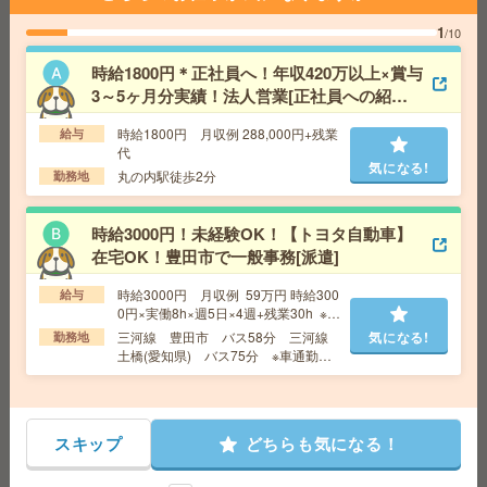
給与即払いOK！高時給！日勤のお仕事！入出荷ピッキン
1
/10
グ[派遣]
時給1800円＊正社員へ！年収420万以上×賞与
給 与
時給1450円 【月収例】220000円以上
3～5ヶ月分実績！法人営業[正社員への紹介
交通費
交通費支給有り
気になる!
予定派遣]
勤務地
中村公園駅～徒歩9分
時給1800円 月収例 288,000円+残業
給与
代
気になる!
丸の内駅徒歩2分
勤務地
【在宅OK×残業なし】1650円＊落ち着いた環境での事務
サポ[派遣]
時給3000円！未経験OK！【トヨタ自動車】
在宅OK！豊田市で一般事務[派遣]
給 与
時給1650円
交通費
交通費支給
時給3000円 月収例 59万円 時給300
給与
気になる!
勤務地
愛知県 名古屋市中村区 「近鉄名古屋駅」 徒
0円×実働8h×週5日×4週+残業30h ※月
歩 5分,「名鉄名古屋駅」 徒歩 5分
収例を保証するものではありません。
三河線 豊田市 バス58分 三河線
気になる!
勤務地
土橋(愛知県) バス75分 ※車通勤可
能
【在宅勤務OK】17時まで＊未経験OK！ナゴヤドーム前
矢田で総務・人事[派遣]
スキップ
どちらも気になる！
給 与
時給1500円 月収例 23万円 時給1500円×実
働7h45m×週5日×4週+残業3h ※月収例を保証するもの
ではありません。