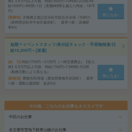
例】3.9万円以上可能 時給1500円×10時間×2日間+時
給1500円×5時間×1日（実働8時間を越えた時給：1875
円）
気になる!
勤務地
古橋廣之進記念浜松市総合水泳場（ToBiO）
（静岡県浜松市中央区篠原町） 最寄り駅：高塚駅
車9分
短期＊イベントスタッフ/身分証チェック・手荷物検査/日
給10,200円～[派遣]
給 与
時給1700円～2125円（一律交通費込）【収入
例】6.3万円以上可能 時給1700円×7.5時間×5日間
（勤務日数により異なる）
気になる!
勤務地
豊橋市民球場（愛知県豊橋市岩田町） 最寄
り駅：運動公園前駅 徒歩5分
その他、こちらのお仕事もオススメです
中区のお仕事
名古屋市営地下鉄東山線のお仕事