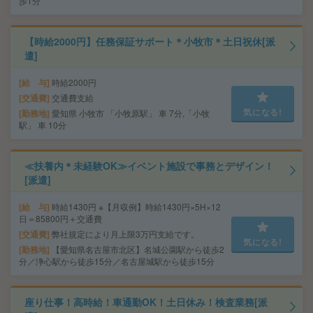
歩1分
【時給2000円】任務保証サポート＊小牧市＊土日祝休[派
遣]
給 与
時給2000円
交通費
交通費支給
気になる!
勤務地
愛知県 小牧市 「小牧原駅」 車 7分,「小牧
駅」 車 10分
≪扶養内＊未経験OK≫イベント施設で事務とデザイン！
[派遣]
給 与
時給1430円 ※【月収例】時給1430円×5H×12
日＝85800円＋交通費
交通費
弊社規定により月上限3万円支給です。
気になる!
勤務地
【愛知県名古屋市北区】名城公園駅から徒歩2
分／浄心駅から徒歩15分／名古屋城駅から徒歩15分
座り仕事！高時給！車通勤OK！土日休み！検査業務[派