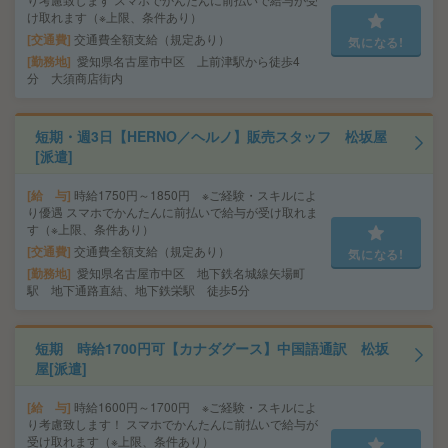
け取れます（※上限、条件あり）
交通費
交通費全額支給（規定あり）
気になる!
勤務地
愛知県名古屋市中区 上前津駅から徒歩4
分 大須商店街内
短期・週3日【HERNO／ヘルノ】販売スタッフ 松坂屋
[派遣]
給 与
時給1750円～1850円 ※ご経験・スキルによ
り優遇 スマホでかんたんに前払いで給与が受け取れま
す（※上限、条件あり）
交通費
交通費全額支給（規定あり）
気になる!
勤務地
愛知県名古屋市中区 地下鉄名城線矢場町
駅 地下通路直結、地下鉄栄駅 徒歩5分
短期 時給1700円可【カナダグース】中国語通訳 松坂
屋[派遣]
給 与
時給1600円～1700円 ※ご経験・スキルによ
り考慮致します！ スマホでかんたんに前払いで給与が
受け取れます（※上限、条件あり）