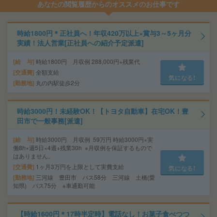
あなたの閲覧履歴からのオススメのお仕事です
時給1800円＊正社員へ！年収420万以上×賞与3～5ヶ月分
実績！法人営業[正社員への紹介予定派遣]
給 与
時給1800円 月収例 288,000円+残業代
交通費
全額支給
気になる!
勤務地
丸の内駅徒歩2分
時給3000円！未経験OK！【トヨタ自動車】在宅OK！豊
田市で一般事務[派遣]
給 与
時給3000円 月収例 59万円 時給3000円×実
働8h×週5日×4週+残業30h ※月収例を保証するもので
はありません。
交通費
1ヶ月3万円を上限として実費支給
気になる!
勤務地
三河線 豊田市 バス58分 三河線 土橋(愛
知県) バス75分 ※車通勤可能
【時給1600円＊17時半定時】電話なし！お菓子食べつつ