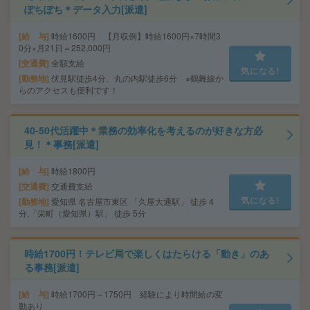
ぽちぽち＊データ入力[派遣]
給 与
時給1600円 【月収例】時給1600円×7時間3
0分×月21日＝252,000円
交通費
全額支給
気になる!
勤務地
伏見駅徒歩4分、丸の内駅徒歩6分 ※鶴舞線か
らのアクセスも便利です！
40-50代活躍中＊業務の効率化を考えるのが好きな方必
見！＊事務[派遣]
給 与
時給1800円
交通費
交通費支給
気になる!
勤務地
愛知県 名古屋市東区 「久屋大通駅」 徒歩 4
分,「栄町（愛知県）駅」 徒歩 5分
時給1700円！テレビ局で楽しくはたらける「動き」のあ
る事務[派遣]
給 与
時給1700円～1750円 経験により時間給の変
動あり