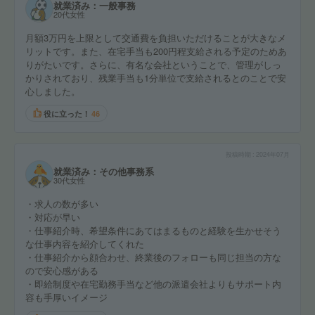
就業済み：一般事務
20代女性
月額3万円を上限として交通費を負担いただけることが大きなメ
リットです。また、在宅手当も200円程支給される予定のためあ
りがたいです。さらに、有名な会社ということで、管理がしっ
かりされており、残業手当も1分単位で支給されるとのことで安
心しました。
役に立った！
46
投稿時期
2024年07月
就業済み：その他事務系
30代女性
・求人の数が多い
・対応が早い
・仕事紹介時、希望条件にあてはまるものと経験を生かせそう
な仕事内容を紹介してくれた
・仕事紹介から顔合わせ、終業後のフォローも同じ担当の方な
ので安心感がある
・即給制度や在宅勤務手当など他の派遣会社よりもサポート内
容も手厚いイメージ