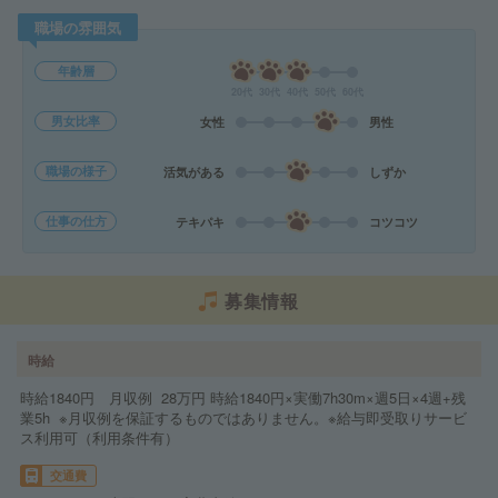
職場の雰囲気
年齢層
20代
30代
40代
50代
60代
男女比率
女性
男性
職場の様子
活気がある
しずか
仕事の仕方
テキパキ
コツコツ
募集情報
時給
時給1840円 月収例 28万円 時給1840円×実働7h30m×週5日×4週+残
業5h ※月収例を保証するものではありません。※給与即受取りサービ
ス利用可（利用条件有）
交通費