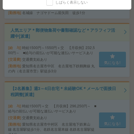
しばらく表示しない
気になる!
交通費
1ヶ月3万円を上限として実費支給
勤務地
名城線 ナゴヤドーム前矢田 徒歩1分
人気エリア＊郵便物集荷や書類確認など＊アラフィフ活
躍中[派遣]
給 与
時給1500円～1550円＋交 【月収例】232,5
00円～ ■給与の前払いが可能な速払いサービスあり
交通費
交通費支給あり
気になる!
勤務地
愛知県名古屋市中区 名古屋地下鉄鶴舞線 丸
の内（名古屋市営）駅徒歩3分
【2名募集】週3～4日在宅＊未経験OK＊メールで面接日
程調整[派遣]
給 与
時給1500円＋交 【月収例】296,250円～ ■
給与の前払いが可能な速払いサービスあり
交通費
交通費支給あり
気になる!
勤務地
愛知県名古屋市中村区 名古屋地下鉄東山
線 名古屋駅徒歩1分、名鉄名古屋本線 名鉄名古屋駅徒