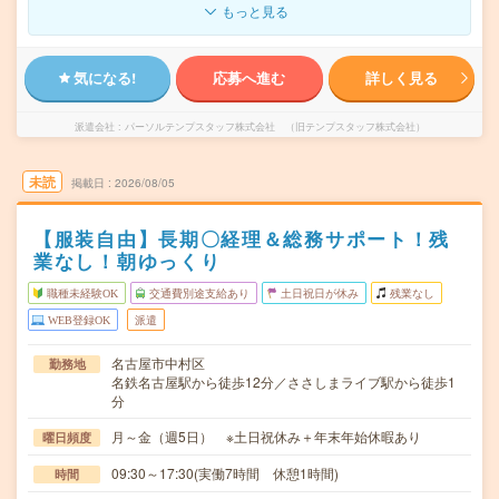
もっと見る
気になる!
応募へ進む
詳しく見る
派遣会社
パーソルテンプスタッフ株式会社 （旧テンプスタッフ株式会社）
未読
掲載日
2026/08/05
【服装自由】長期〇経理＆総務サポート！残
業なし！朝ゆっくり
職種未経験OK
交通費別途支給あり
土日祝日が休み
残業なし
WEB登録OK
派遣
名古屋市中村区
勤務地
名鉄名古屋駅から徒歩12分／ささしまライブ駅から徒歩1
分
月～金（週5日） ※土日祝休み＋年末年始休暇あり
曜日頻度
09:30～17:30(実働7時間 休憩1時間)
時間