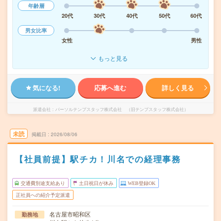
年齢層
20代
30代
40代
50代
60代
男女比率
女性
男性
もっと見る
気になる!
応募へ進む
詳しく見る
派遣会社
パーソルテンプスタッフ株式会社 （旧テンプスタッフ株式会社）
未読
掲載日
2026/08/06
【社員前提】駅チカ！川名での経理事務
交通費別途支給あり
土日祝日が休み
WEB登録OK
正社員への紹介予定派遣
名古屋市昭和区
勤務地