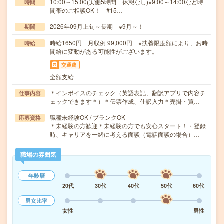
10:00～15:00(実働5時間 休憩なし)※9:00～14:00など時
時間
間帯のご相談OK！ #15…
2026年09月上旬～長期 ※9月～！
期間
時給1650円 月収例 99,000円 ※扶養限度額により、お時
時給
間給に変動がある可能性がございます。
交通費
全額支給
＊インボイスのチェック（英語表記、翻訳アプリで内容チ
仕事内容
ェックできます＊）＊伝票作成、仕訳入力＊売掛・買…
職種未経験OK / ブランクOK
応募資格
＊未経験の方歓迎＊未経験の方でも安心スタート！・登録
時、キャリアを一緒に考える面談（電話面談の場合）…
職場の雰囲気
年齢層
20代
30代
40代
50代
60代
男女比率
女性
男性