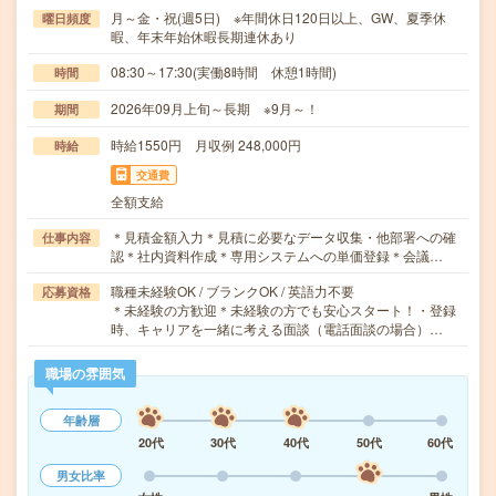
月～金・祝(週5日) ※年間休日120日以上、GW、夏季休
曜日頻度
暇、年末年始休暇長期連休あり
08:30～17:30(実働8時間 休憩1時間)
時間
2026年09月上旬～長期 ※9月～！
期間
時給1550円 月収例 248,000円
時給
交通費
全額支給
＊見積金額入力＊見積に必要なデータ収集・他部署への確
仕事内容
認＊社内資料作成＊専用システムへの単価登録＊会議…
職種未経験OK / ブランクOK / 英語力不要
応募資格
＊未経験の方歓迎＊未経験の方でも安心スタート！・登録
時、キャリアを一緒に考える面談（電話面談の場合）…
職場の雰囲気
年齢層
20代
30代
40代
50代
60代
男女比率