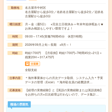
名古屋市中村区
勤務地
名古屋駅から徒歩3分／名鉄名古屋駅から徒歩2分／近鉄名
古屋駅から徒歩3分
月～金（週5日） ※完全土日祝休み＋年末年始休暇あり★
曜日頻度
お休み相談もしやすい環境ですよ！
09:00～17:45(実働7時間45分 休憩1時間)
時間
2026年09月上旬～長期 ※9月～！
期間
時給1700円 【月収例】時給1700円×7時間45分×21日＋
時給
残業20H＝317,475円
交通費
全額支給
＊海外事業体からの月次データ取得、システム入力＊予実
仕事内容
データの管理（Excel）＊海外駐在員の経費請求…
【経理の実務経験】と【英語の実務経験または英語資格】
応募資格
をお持ちの方※日次経理は行わないので、データ集計…
職場の雰囲気