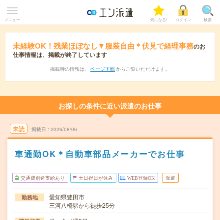
メニュー
気になる!
ログイン
検索
未経験OK！残業ほぼなし▼服装自由＊伏見で経理事務
のお
仕事情報は、掲載が終了しています
掲載時の情報は、
ページ下部
からご覧いただけます。
お探しの条件に近い派遣のお仕事
未読
掲載日
2026/08/06
車通勤OK＊自動車部品メーカーでお仕事
交通費別途支給あり
土日祝日が休み
WEB登録OK
派遣
愛知県豊田市
勤務地
三河八橋駅から徒歩25分