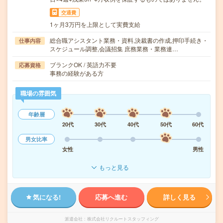
交通費
1ヶ月3万円を上限として実費支給
総合職アシスタント業務・資料,決裁書の作成,押印手続き・
仕事内容
スケジュール調整,会議招集 庶務業務・業務連…
ブランクOK / 英語力不要
応募資格
事務の経験がある方
職場の雰囲気
年齢層
20代
30代
40代
50代
60代
男女比率
女性
男性
もっと見る
気になる!
応募へ進む
詳しく見る
派遣会社
株式会社リクルートスタッフィング