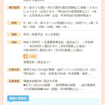
月～金のうち週2～4日で選択※週2日勤務はご経験・スキル
曜日頻度
によります（仕訳スキル・TKC会計の使用経験など）＜休
日＞土日祝休み※GW・お盆・年末年始の長期休暇あり
9：00～10：00スタートの実働5ｈ以上（休憩1ｈ）※例：9
時間
時～15時、10時～16時、9時～18…
即日～長期予定（3ヶ月更新）
期間
時給 1,550円 ＋ 交通費実費支給（規定あり） ＜月収例
時給
＞ ・62,000円＝週2日×5ｈ（月8日勤務した場合） ・
198,400円＝週4日×8ｈ（月16日勤務した場合）
交通費
実費支給（規定あり）
税理士法人での会計事務・会計ソフトへの仕訳入力（主に
仕事内容
TKC会計）・月次、試算表の作成・年末調整・確定…
職種未経験OK / 英語力不要
応募資格
■以下いずれかの経験 ・経理事務の経験 ・会計事務所
での実務経験■Excel（初級：SUM関数など）…
職場の雰囲気