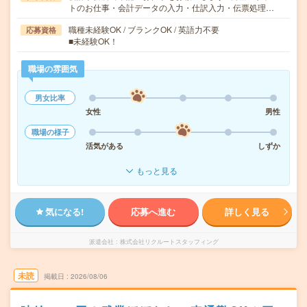
トのお仕事・会計データの入力・仕訳入力・伝票処理…
職種未経験OK / ブランクOK / 英語力不要
応募資格
■未経験OK！
職場の雰囲気
男女比率
女性
男性
職場の様子
活気がある
しずか
もっと見る
気になる!
応募へ進む
詳しく見る
派遣会社
株式会社リクルートスタッフィング
未読
掲載日
2026/08/06