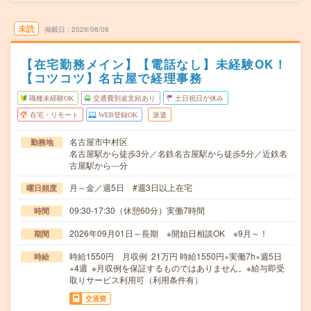
未読
掲載日
2026/08/06
【在宅勤務メイン】【電話なし】未経験OK！
【コツコツ】名古屋で経理事務
職種未経験OK
交通費別途支給あり
土日祝日が休み
在宅・リモート
WEB登録OK
派遣
名古屋市中村区
勤務地
名古屋駅から徒歩3分／名鉄名古屋駅から徒歩5分／近鉄名
古屋駅から---分
月～金／週5日 #週3日以上在宅
曜日頻度
09:30-17:30（休憩60分）実働7時間
時間
2026年09月01日～長期 ※開始日相談OK ※9月～！
期間
時給1550円 月収例 21万円 時給1550円×実働7h×週5日
時給
×4週 ※月収例を保証するものではありません。※給与即受
取りサービス利用可（利用条件有）
交通費