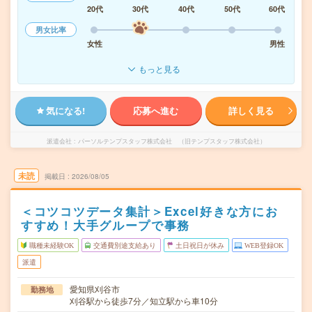
20代
30代
40代
50代
60代
男女比率
女性
男性
もっと見る
気になる!
応募へ進む
詳しく見る
派遣会社
パーソルテンプスタッフ株式会社 （旧テンプスタッフ株式会社）
未読
掲載日
2026/08/05
＜コツコツデータ集計＞Excel好きな方にお
すすめ！大手グループで事務
職種未経験OK
交通費別途支給あり
土日祝日が休み
WEB登録OK
派遣
愛知県刈谷市
勤務地
刈谷駅から徒歩7分／知立駅から車10分