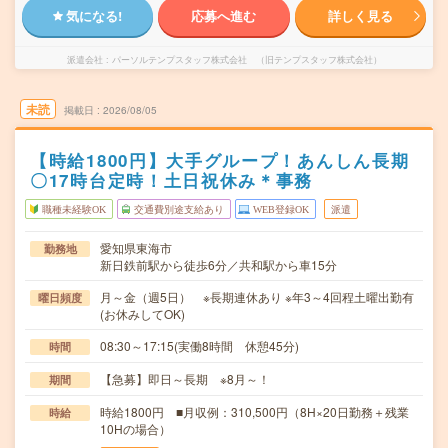
気になる!
応募へ進む
詳しく見る
派遣会社
パーソルテンプスタッフ株式会社 （旧テンプスタッフ株式会社）
未読
掲載日
2026/08/05
【時給1800円】大手グループ！あんしん長期
〇17時台定時！土日祝休み＊事務
職種未経験OK
交通費別途支給あり
WEB登録OK
派遣
愛知県東海市
勤務地
新日鉄前駅から徒歩6分／共和駅から車15分
月～金（週5日） ※長期連休あり ※年3～4回程土曜出勤有
曜日頻度
(お休みしてOK)
08:30～17:15(実働8時間 休憩45分)
時間
【急募】即日～長期 ※8月～！
期間
時給1800円 ■月収例：310,500円（8H×20日勤務＋残業
時給
10Hの場合）