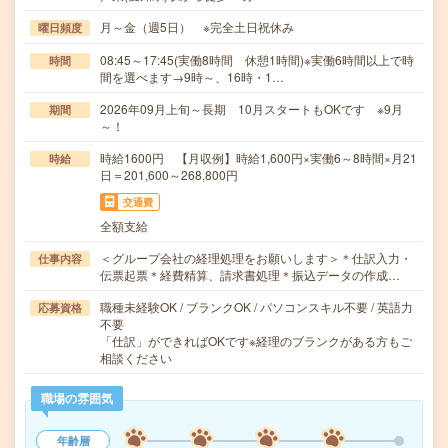
月～金（週5日） ※完全土日祝休み
曜日頻度
08:45～17:45(実働8時間 休憩1時間)※実働6時間以上で時
時間
間を選べます→9時～、16時・1…
2026年09月上旬～長期 10月スタートもOKです ※9月
期間
～！
時給1600円 【月収例】時給1,600円×実働6～8時間×月21
時給
日＝201,600～268,800円
交通費
全額支給
＜グループ会社の経理処理をお願いします＞＊仕訳入力・
仕事内容
伝票起票＊経費精算、請求書処理＊振込データの作成…
職種未経験OK / ブランクOK / パソコンスキル不要 / 英語力
応募資格
不要
「仕訳」ができればOKです※経理のブランクがある方もご
相談ください
職場の雰囲気
年齢層