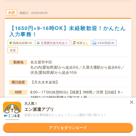
未読
掲載日
2026/08/05
【1650円×9-16時OK】未経験歓迎！かんたん
入力事務！
職種未経験OK
交通費別途支給あり
残業なし
WEB登録OK
派遣
名古屋市中区
勤務地
丸の内(愛知県)駅から徒歩3分／久屋大通駅から徒歩6分／
伏見(愛知県)駅から徒歩10分
【月火水木金祝】
曜日頻度
8:00～17:00(休憩60分)【残業】0時間／月間【詳細】9～
時間
16時などの時短勤務もOKです！残…
大人気！
即日から長期（6ヶ月～）です。※開始日は応相談です！
期間
エン派遣アプリ
派遣のお仕事情報がたくさん！プッシュ通知で受け取ろう！
時給1650円 ※【月収例】時給1650円×8h×20日＝264000円
時給
＋交通費
アプリをダウンロード
交通費