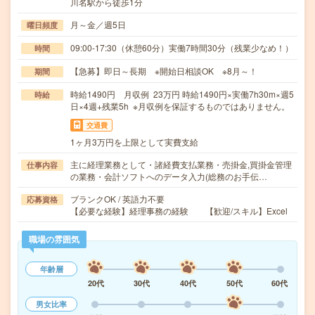
川名駅から徒歩1分
月～金／週5日
曜日頻度
09:00-17:30（休憩60分）実働7時間30分（残業少なめ！）
時間
【急募】即日～長期 ※開始日相談OK ※8月～！
期間
時給1490円 月収例 23万円 時給1490円×実働7h30m×週5
時給
日×4週+残業5h ※月収例を保証するものではありません。
交通費
1ヶ月3万円を上限として実費支給
主に経理業務として・諸経費支払業務・売掛金,買掛金管理
仕事内容
の業務・会計ソフトへのデータ入力(総務のお手伝…
ブランクOK / 英語力不要
応募資格
【必要な経験】経理事務の経験 【歓迎/スキル】Excel
職場の雰囲気
年齢層
20代
30代
40代
50代
60代
男女比率