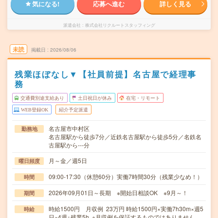
気になる!
応募へ進む
詳しく見る
派遣会社
株式会社リクルートスタッフィング
未読
掲載日
2026/08/06
残業ほぼなし▼【社員前提】名古屋で経理事
務
交通費別途支給あり
土日祝日が休み
在宅・リモート
WEB登録OK
紹介予定派遣
名古屋市中村区
勤務地
名古屋駅から徒歩7分／近鉄名古屋駅から徒歩5分／名鉄名
古屋駅から---分
月～金／週5日
曜日頻度
09:00-17:30（休憩60分）実働7時間30分（残業少なめ！）
時間
2026年09月01日～長期 ※開始日相談OK ※9月～！
期間
時給1500円 月収例 23万円 時給1500円×実働7h30m×週5
時給
日×4週+残業5h ※月収例を保証するものではありません。