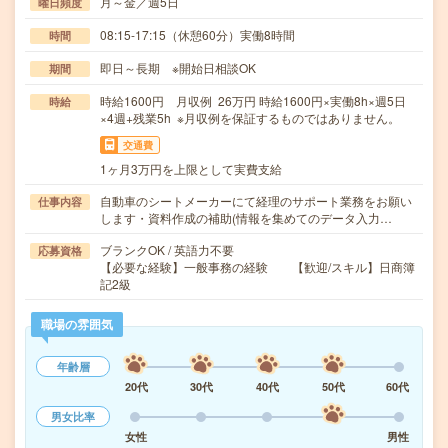
月～金／週5日
曜日頻度
08:15-17:15（休憩60分）実働8時間
時間
即日～長期 ※開始日相談OK
期間
時給1600円 月収例 26万円 時給1600円×実働8h×週5日
時給
×4週+残業5h ※月収例を保証するものではありません。
交通費
1ヶ月3万円を上限として実費支給
自動車のシートメーカーにて経理のサポート業務をお願い
仕事内容
します・資料作成の補助(情報を集めてのデータ入力…
ブランクOK / 英語力不要
応募資格
【必要な経験】一般事務の経験 【歓迎/スキル】日商簿
記2級
職場の雰囲気
年齢層
20代
30代
40代
50代
60代
男女比率
女性
男性