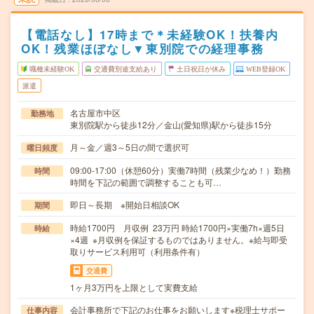
【電話なし】17時まで＊未経験OK！扶養内
OK！残業ほぼなし▼東別院での経理事務
職種未経験OK
交通費別途支給あり
土日祝日が休み
WEB登録OK
派遣
名古屋市中区
勤務地
東別院駅から徒歩12分／金山(愛知県)駅から徒歩15分
月～金／週3～5日の間で選択可
曜日頻度
09:00-17:00（休憩60分）実働7時間（残業少なめ！）勤務
時間
時間を下記の範囲で調整することも可…
即日～長期 ※開始日相談OK
期間
時給1700円 月収例 23万円 時給1700円×実働7h×週5日
時給
×4週 ※月収例を保証するものではありません。※給与即受
取りサービス利用可（利用条件有）
交通費
1ヶ月3万円を上限として実費支給
会計事務所で下記のお仕事をお願いします※税理士サポー
仕事内容