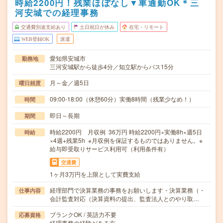
時給2200円！残業ほぼなし▼車通勤OK＊三
河安城での経理事務
交通費別途支給あり
土日祝日が休み
在宅・リモート
WEB登録OK
派遣
愛知県安城市
勤務地
三河安城駅から徒歩4分／知立駅からバス15分
月～金／週5日
曜日頻度
09:00-18:00（休憩60分）実働8時間（残業少なめ！）
時間
即日～長期
期間
時給2200円 月収例 36万円 時給2200円×実働8h×週5日
時給
×4週+残業5h ※月収例を保証するものではありません。※
給与即受取りサービス利用可（利用条件有）
交通費
1ヶ月3万円を上限として実費支給
経理部門で決算業務の事務をお願いします・決算業務（・
仕事内容
会計監査対応（決算資料の提出、監査法人とのやり取…
ブランクOK / 英語力不要
応募資格
経理事務の経験がある方