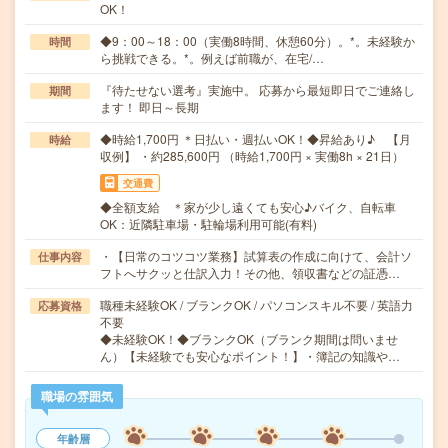
OK！
◆9：00～18：00（実働8時間、休憩60分）。*。未経験か
時間
ら挑戦できる。*。例えば前職が、在宅/…
『待たせない選考』実施中。 応募から最短即日でご連絡し
期間
ます！ 即日～長期
◆時給1,700円 ＊日払い・週払いOK！◆昇給あり♪ 【月
時給
収例】 ・約285,600円 （時給1,700円 × 実働8h × 21日）
交通費
◆全額支給 ＊家が少し遠くても安心♪バイク、自転車
OK：近隣駐車場・駐輪場利用可能(有料)
・【日常のコツコツ業務】試算表の作成に向けて、会計ソ
仕事内容
フトへサクッと仕訳入力！その他、領収書などの証憑…
職種未経験OK / ブランクOK / パソコンスキル不要 / 英語力
応募資格
不要
◆未経験OK！◆ブランクOK（ブランク期間は問いませ
ん）【未経験でも安心なポイント！】・簿記の知識や…
職場の雰囲気
年齢層