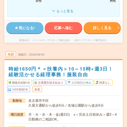
女性
男性
もっと見る
気になる!
応募へ進む
詳しく見る
派遣会社
パーソルテンプスタッフ株式会社 （旧テンプスタッフ株式会社）
未読
掲載日
2026/08/05
時給1650円＊＜扶養内＞10～15時×週3日！
経験活かせる経理事務！服装自由
職種未経験OK
交通費別途支給あり
土日祝日が休み
残業なし
WEB登録OK
派遣
名古屋市中区
勤務地
久屋大通駅から徒歩5分／名城公園駅から徒歩5分
月・火・水・木・金(週3日) ※＜完全土日祝休み＞週3～4
曜日頻度
日勤務のご相談OK。