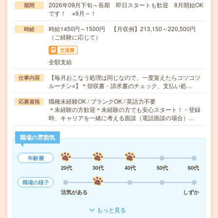
2026年09月下旬～長期 即日スタートも歓迎 8月開始OK
期間
です！ ※9月～！
時給1450円～1500円 【月収例】213,150～220,500円
時給
（ご経験に応じて）
交通費
全額支給
【毎月おこなう処理は同じなので、一度覚えたらコツコツ
仕事内容
ルーチン○】＊領収書・請求書のチェック、支払い処…
職種未経験OK / ブランクOK / 英語力不要
応募資格
＊未経験の方歓迎＊未経験の方でも安心スタート！・登録
時、キャリアを一緒に考える面談（電話面談の場合）…
職場の雰囲気
年齢層
20代
30代
40代
50代
60代
職場の様子
活気がある
しずか
もっと見る