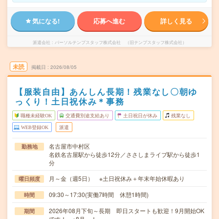
気になる!
応募へ進む
詳しく見る
派遣会社
パーソルテンプスタッフ株式会社 （旧テンプスタッフ株式会社）
未読
掲載日
2026/08/05
【服装自由】あんしん長期！残業なし〇朝ゆ
っくり！土日祝休み＊事務
職種未経験OK
交通費別途支給あり
土日祝日が休み
残業なし
WEB登録OK
派遣
名古屋市中村区
勤務地
名鉄名古屋駅から徒歩12分／ささしまライブ駅から徒歩1
分
月～金（週5日） ※土日祝休み＋年末年始休暇あり
曜日頻度
09:30～17:30(実働7時間 休憩1時間)
時間
2026年08月下旬～長期 即日スタートも歓迎！9月開始OK
期間
です！ ※8月～！