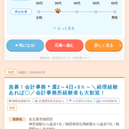
20代
30代
40代
50代
60代
男女比率
女性
男性
もっと見る
気になる!
応募へ進む
詳しく見る
派遣会社
株式会社セリオ 人材派遣サカソ
未読
掲載日
2026/08/05
急募！会計事務＊週2～4日×5ｈ～＼経理経験
あれば〇／会計事務所経験者も大歓迎！
職種未経験OK
交通費別途支給あり
土日祝日が休み
WEB登録OK
派遣
名古屋市熱田区
勤務地
神宮前駅から徒歩1分／熱田神宮伝馬町駅から徒歩7分／熱
田駅から徒歩8分