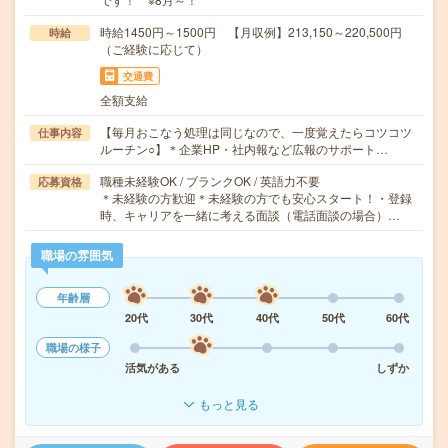
時給1450円～1500円 【月収例】213,150～220,500円
時給
（ご経験に応じて）
交通費
全額支給
【毎月おこなう処理は同じなので、一度覚えたらコツコツ
仕事内容
ルーチン○】＊企業HP・社内報など広報のサポート…
職種未経験OK / ブランクOK / 英語力不要
応募資格
＊未経験の方歓迎＊未経験の方でも安心スタート！・登録
時、キャリアを一緒に考える面談（電話面談の場合）…
職場の雰囲気
年齢層
20代
30代
40代
50代
60代
職場の様子
活気がある
しずか
もっと見る