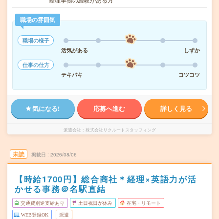
職場の雰囲気
職場の様子
活気がある
しずか
仕事の仕方
テキパキ
コツコツ
気になる!
応募へ進む
詳しく見る
派遣会社
株式会社リクルートスタッフィング
未読
掲載日
2026/08/06
【時給1700円】総合商社＊経理×英語力が活
かせる事務＠名駅直結
交通費別途支給あり
土日祝日が休み
在宅・リモート
WEB登録OK
派遣