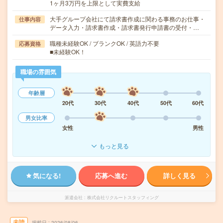
1ヶ月3万円を上限として実費支給
大手グループ会社にて請求書作成に関わる事務のお仕事・
仕事内容
データ入力・請求書作成・請求書発行申請書の受付・…
職種未経験OK / ブランクOK / 英語力不要
応募資格
■未経験OK！
職場の雰囲気
年齢層
20代
30代
40代
50代
60代
男女比率
女性
男性
もっと見る
気になる!
応募へ進む
詳しく見る
派遣会社
株式会社リクルートスタッフィング
未読
掲載日
2026/08/06