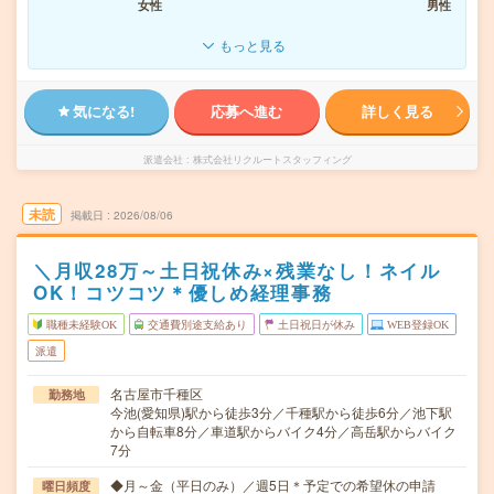
女性
男性
もっと見る
気になる!
応募へ進む
詳しく見る
派遣会社
株式会社リクルートスタッフィング
未読
掲載日
2026/08/06
＼月収28万～土日祝休み×残業なし！ネイル
OK！コツコツ＊優しめ経理事務
職種未経験OK
交通費別途支給あり
土日祝日が休み
WEB登録OK
派遣
名古屋市千種区
勤務地
今池(愛知県)駅から徒歩3分／千種駅から徒歩6分／池下駅
から自転車8分／車道駅からバイク4分／高岳駅からバイク
7分
◆月～金（平日のみ）／週5日＊予定での希望休の申請
曜日頻度