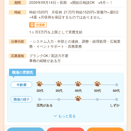
2026年09月14日～長期 ※開始日相談OK ※9月～！
期間
時給1520円 月収例 21万円 時給1520円×実働7h×週5日
時給
×4週 ※月収例を保証するものではありません。
交通費
1ヶ月3万円を上限として実費支給
・システム入力・外部との連絡、調整・経理処理・広報業
仕事内容
務・イベントサポート・庶務業務
ブランクOK / 英語力不要
応募資格
事務の経験がある方
職場の雰囲気
年齢層
20代
30代
40代
50代
60代
職場の様子
活気がある
しずか
もっと見る