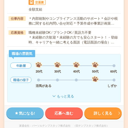
交通費
全額支給
＊内部統制やコンプライアンス活動のサポート＊会計や税
仕事内容
務に関する社内問い合せ対応＊予算作成や事業計画策…
職種未経験OK / ブランクOK / 英語力不要
応募資格
＊未経験の方歓迎＊未経験の方でも安心スタート！・登録
時、キャリアを一緒に考える面談（電話面談の場合）…
職場の雰囲気
年齢層
20代
30代
40代
50代
60代
職場の様子
活気がある
しずか
もっと見る
気になる!
応募へ進む
詳しく見る
派遣会社
パーソルテンプスタッフ株式会社 （旧テンプスタッフ株式会社）