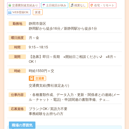
交通費別途支給あり
土日祝日が休み
残業なし
在宅・リモート
WEB登録OK
派遣
静岡市葵区
勤務地
静岡駅から徒歩16分／新静岡駅から徒歩1分
月～金
曜日頻度
9:15～18:15
時間
【急募】即日～長期 ※開始日ご相談ください♪ ※8月～
期間
OK！
時給1550円＋交
時給
交通費
交通費支給(弊社規定あり)
・各種書類作成、データ入力・更新・関係者との連絡(メー
仕事内容
ル・チャット・電話)・申請関連の書類準備、チェ…
ブランクOK / 英語力不要
応募資格
事務経験をお持ちの方
職場の雰囲気