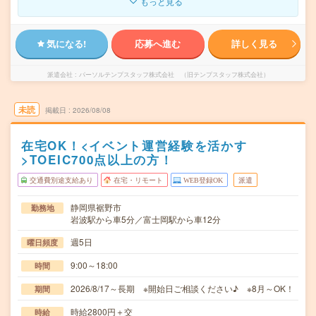
もっと見る
気になる!
応募へ進む
詳しく見る
派遣会社
パーソルテンプスタッフ株式会社 （旧テンプスタッフ株式会社）
未読
掲載日
2026/08/08
在宅OK！<イベント運営経験を活かす
>TOEIC700点以上の方！
交通費別途支給あり
在宅・リモート
WEB登録OK
派遣
静岡県裾野市
勤務地
岩波駅から車5分／富士岡駅から車12分
週5日
曜日頻度
9:00～18:00
時間
2026/8/17～長期 ※開始日ご相談ください♪ ※8月～OK！
期間
時給2800円＋交
時給