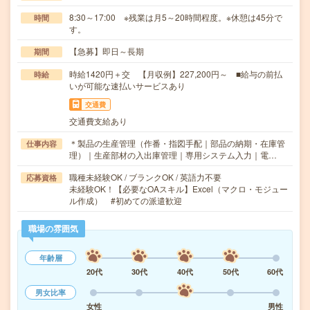
8:30～17:00 ※残業は月5～20時間程度。※休憩は45分で
時間
す。
【急募】即日～長期
期間
時給1420円＋交 【月収例】227,200円～ ■給与の前払
時給
いが可能な速払いサービスあり
交通費
交通費支給あり
＊製品の生産管理（作番・指図手配｜部品の納期・在庫管
仕事内容
理）｜生産部材の入出庫管理｜専用システム入力｜電…
職種未経験OK / ブランクOK / 英語力不要
応募資格
未経験OK！【必要なOAスキル】Excel（マクロ・モジュー
ル作成） #初めての派遣歓迎
職場の雰囲気
年齢層
20代
30代
40代
50代
60代
男女比率
女性
男性