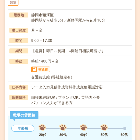
派遣
静岡市駿河区
勤務地
静岡駅から徒歩5分／新静岡駅から徒歩10分
月～金
曜日頻度
9:00～17:30
時間
【急募】即日～長期 ※開始日相談可能です
期間
時給1400円＋交
時給
交通費
交通費支給 (弊社規定有)
データ入力見積作成資料作成庶務電話対応
仕事内容
職種未経験OK / ブランクOK / 英語力不要
応募資格
パソコン入力ができる方
職場の雰囲気
年齢層
20代
30代
40代
50代
60代