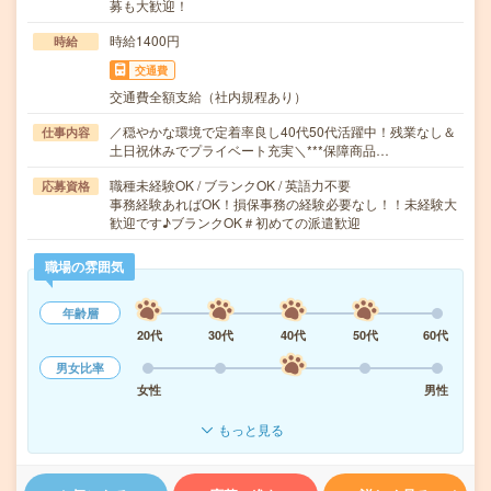
募も大歓迎！
時給1400円
時給
交通費
交通費全額支給（社内規程あり）
／穏やかな環境で定着率良し40代50代活躍中！残業なし＆
仕事内容
土日祝休みでプライベート充実＼***保障商品…
職種未経験OK / ブランクOK / 英語力不要
応募資格
事務経験あればOK！損保事務の経験必要なし！！未経験大
歓迎です♪ブランクOK＃初めての派遣歓迎
職場の雰囲気
年齢層
20代
30代
40代
50代
60代
男女比率
女性
男性
もっと見る