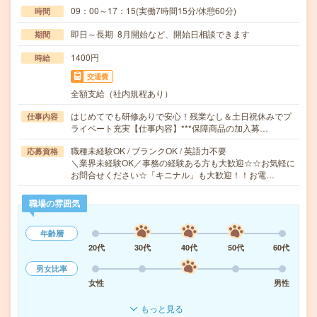
09：00～17：15(実働7時間15分/休憩60分)
時間
即日～長期 8月開始など、開始日相談できます
期間
1400円
時給
交通費
全額支給（社内規程あり）
はじめてでも研修ありで安心！残業なし＆土日祝休みでプ
仕事内容
ライベート充実【仕事内容】***保障商品の加入募…
職種未経験OK / ブランクOK / 英語力不要
応募資格
＼業界未経験OK／事務の経験ある方も大歓迎☆☆お気軽に
お問合せください☆「キニナル」も大歓迎！！お電…
職場の雰囲気
年齢層
20代
30代
40代
50代
60代
男女比率
女性
男性
もっと見る