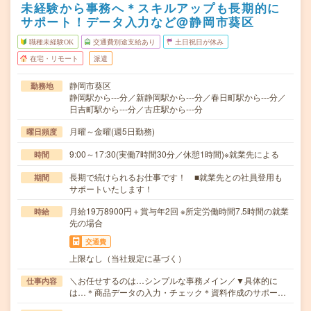
未経験から事務へ＊スキルアップも長期的に
サポート！データ入力など@静岡市葵区
職種未経験OK
交通費別途支給あり
土日祝日が休み
在宅・リモート
派遣
静岡市葵区
勤務地
静岡駅から---分／新静岡駅から---分／春日町駅から---分／
日吉町駅から---分／古庄駅から---分
月曜～金曜(週5日勤務)
曜日頻度
9:00～17:30(実働7時間30分／休憩1時間)※就業先による
時間
長期で続けられるお仕事です！ ■就業先との社員登用も
期間
サポートいたします！
月給19万8900円＋賞与年2回 ※所定労働時間7.5時間の就業
時給
先の場合
交通費
上限なし（当社規定に基づく）
＼お任せするのは…シンプルな事務メイン／▼具体的に
仕事内容
は…＊商品データの入力・チェック＊資料作成のサポー…