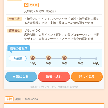
交通費
交通費支給 (弊社規定有)
・施設内のイベントスペースや宿泊施設・施設運営に関す
仕事内容
る改善施策の企画・実施・委託先との連絡調整や各種…
ブランクOK
応募資格
広告制作、大型イベント運営、企業プロモーション、空間
デザイン、大型コンサート・スポーツ大会の運営企業…
職場の雰囲気
年齢層
20代
30代
40代
50代
60代
気になる!
応募へ進む
詳しく見る
派遣会社
マンパワーグループ株式会社 浜松支店
未読
掲載日
2026/08/08