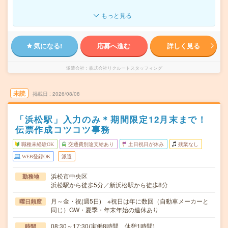
もっと見る
気になる!
応募へ進む
詳しく見る
派遣会社
株式会社リクルートスタッフィング
未読
掲載日
2026/08/08
「浜松駅」入力のみ＊期間限定12月末まで！
伝票作成コツコツ事務
職種未経験OK
交通費別途支給あり
土日祝日が休み
残業なし
WEB登録OK
派遣
浜松市中央区
勤務地
浜松駅から徒歩5分／新浜松駅から徒歩8分
月～金・祝(週5日) ※祝日は年に数回（自動車メーカーと
曜日頻度
同じ）GW・夏季・年末年始の連休あり
08:30～17:30(実働8時間 休憩1時間)
時間