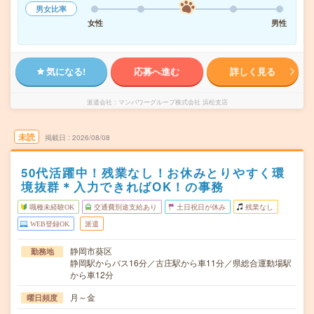
男女比率
女性
男性
気になる!
応募へ進む
詳しく見る
派遣会社
マンパワーグループ株式会社 浜松支店
未読
掲載日
2026/08/08
50代活躍中！残業なし！お休みとりやすく環
境抜群＊入力できればOK！の事務
職種未経験OK
交通費別途支給あり
土日祝日が休み
残業なし
WEB登録OK
派遣
静岡市葵区
勤務地
静岡駅からバス16分／古庄駅から車11分／県総合運動場駅
から車12分
月～金
曜日頻度