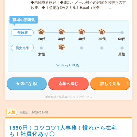
◆未経験者歓迎！◆電話・メール対応の経験をお持ちの方
歓迎。◆【必要なOAスキル】Excel（関数） …
職場の雰囲気
年齢層
20代
30代
40代
50代
60代
男女比率
女性
男性
もっと見る
気になる!
応募へ進む
詳しく見る
派遣会社
株式会社スタッフサービス
未読
掲載日
2026/08/08
1550円！コツコツ1人事務！慣れたら在宅
も！社員化あり〇