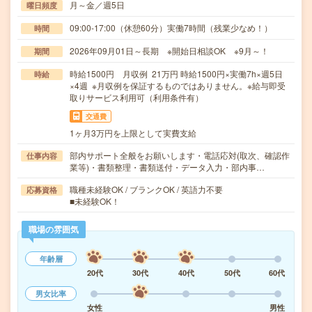
月～金／週5日
曜日頻度
09:00-17:00（休憩60分）実働7時間（残業少なめ！）
時間
2026年09月01日～長期 ※開始日相談OK ※9月～！
期間
時給1500円 月収例 21万円 時給1500円×実働7h×週5日
時給
×4週 ※月収例を保証するものではありません。※給与即受
取りサービス利用可（利用条件有）
交通費
1ヶ月3万円を上限として実費支給
部内サポート全般をお願いします・電話応対(取次、確認作
仕事内容
業等)・書類整理・書類送付・データ入力・部内事…
職種未経験OK / ブランクOK / 英語力不要
応募資格
■未経験OK！
職場の雰囲気
年齢層
20代
30代
40代
50代
60代
男女比率
女性
男性