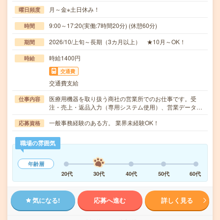
月～金※土日休み！
曜日頻度
9:00～17:20(実働:7時間20分) (休憩60分)
時間
2026/10/上旬～長期（3カ月以上） ★10月～OK！
期間
時給1400円
時給
交通費
交通費支給
医療用機器を取り扱う商社の営業所でのお仕事です。受
仕事内容
注・売上・返品入力（専用システム使用）、営業データ…
一般事務経験のある方。 業界未経験OK！
応募資格
職場の雰囲気
年齢層
20代
30代
40代
50代
60代
気になる!
応募へ進む
詳しく見る