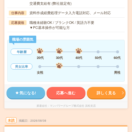
交通費支給有 (弊社規定有)
資料作成経費処理データ入力電話対応、メール対応
仕事内容
職種未経験OK / ブランクOK / 英語力不要
応募資格
▼PC基本操作が可能な方
職場の雰囲気
年齢層
20代
30代
40代
50代
60代
男女比率
女性
男性
気になる!
応募へ進む
詳しく見る
派遣会社
マンパワーグループ株式会社 浜松支店
未読
掲載日
2026/08/08