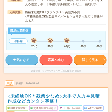
える運営サポート事務〇資料確認・レビュー補助〇外…
職種未経験OK / ブランクOK / 英語力不要
応募資格
<事務未経験OK!>製品サイバーセキュリティ対応に興味が
ある方
職場の雰囲気
年齢層
20代
30代
40代
50代
60代
気になる!
応募へ進む
詳しく見る
派遣会社
マンパワーグループ株式会社 浜松支店
未読
掲載日
2026/08/09
<未経験OK＊残業少なめ>大手で入力や見積
作成などカンタン事務！
職種未経験OK
交通費別途支給あり
土日祝日が休み
WEB登録OK