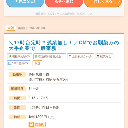
気になる!
応募へ進む
詳しく見る
派遣会社
NDSキャリア株式会社 浜松オフィス
未読
掲載日
2026/08/08
＼17時台定時＊残業無し！／CMでお馴染みの
大手企業で一般事務！
職種未経験OK
交通費別途支給あり
土日祝日が休み
残業なし
WEB登録OK
派遣
静岡県掛川市
勤務地
掛川市役所前駅から車5分
月～金
曜日頻度
9:15～17:15
時間
【急募】即日～長期
期間
時給1300円＋交
時給
交通費