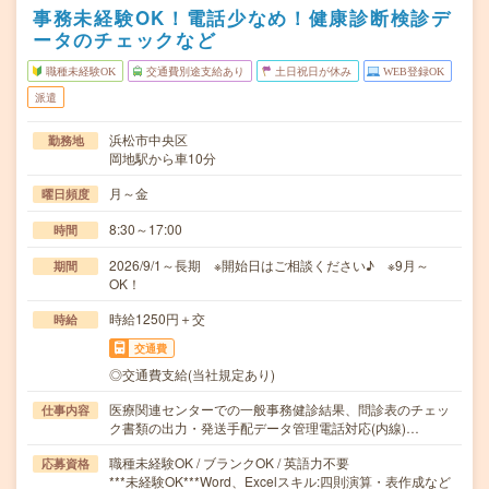
事務未経験OK！電話少なめ！健康診断検診デ
ータのチェックなど
職種未経験OK
交通費別途支給あり
土日祝日が休み
WEB登録OK
派遣
浜松市中央区
勤務地
岡地駅から車10分
月～金
曜日頻度
8:30～17:00
時間
2026/9/1～長期 ※開始日はご相談ください♪ ※9月～
期間
OK！
時給1250円＋交
時給
交通費
◎交通費支給(当社規定あり)
医療関連センターでの一般事務健診結果、問診表のチェッ
仕事内容
ク書類の出力・発送手配データ管理電話対応(内線)…
職種未経験OK / ブランクOK / 英語力不要
応募資格
***未経験OK***Word、Excelスキル:四則演算・表作成など