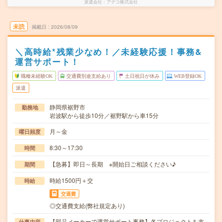
派遣会社
アデコ株式会社
未読
掲載日
2026/08/09
＼高時給*残業少なめ！／未経験応援！事務&
運営サポート！
職種未経験OK
交通費別途支給あり
土日祝日が休み
WEB登録OK
派遣
静岡県裾野市
勤務地
岩波駅から徒歩10分／裾野駅から車15分
月～金
曜日頻度
8:30～17:30
時間
【急募】即日～長期 ※開始日ご相談ください♪
期間
時給1500円＋交
時給
交通費
◎交通費支給(弊社規定あり)
【部品メーカーで運営サポート事務】各プロジェクトを支
仕事内容