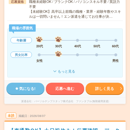
職種未経験OK / ブランクOK / パソコンスキル不要 / 英語力
応募資格
不要
【未経験OK】高卒以上前職の職種・業界・経験年数やスキ
ルは一切問いません！エン派遣を通じてお仕事が決…
職場の雰囲気
年齢層
20代
30代
40代
50代
60代
男女比率
女性
男性
もっと見る
気になる!
応募へ進む
詳しく見る
派遣会社
パーソルテンプスタッフ株式会社 ファンタブル(無期雇用派遣)
未読
掲載日
2026/08/07