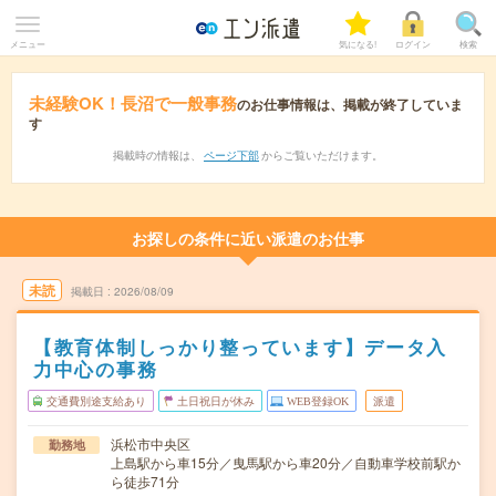
メニュー
気になる!
ログイン
検索
未経験OK！長沼で一般事務
のお仕事情報は、掲載が終了していま
す
掲載時の情報は、
ページ下部
からご覧いただけます。
お探しの条件に近い派遣のお仕事
未読
掲載日
2026/08/09
【教育体制しっかり整っています】データ入
力中心の事務
交通費別途支給あり
土日祝日が休み
WEB登録OK
派遣
浜松市中央区
勤務地
上島駅から車15分／曳馬駅から車20分／自動車学校前駅か
ら徒歩71分