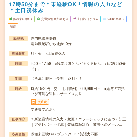
17時50分まで＊未経験OK＊情報の入力など
＊土日祝休み
職種未経験OK
交通費別途支給あり
土日祝日が休み
WEB登録OK
派遣
静岡県御殿場市
勤務地
南御殿場駅から徒歩10分
月～金 ※土日祝休み
曜日頻度
9:00～17:50 ※残業はほとんどありません。※休憩は50分
時間
です。
【急募】即日～長期 ※8月～！
期間
時給1500円＋交 【月収例】239,999円～ ■給与の前払
時給
いが可能な速払いサービスあり
交通費
交通費支給あり
＊新製品情報の入力・変更＊エラーチェックに基づく訂正
仕事内容
｜定型レポート作成｜登録依頼対応｜業者へのメール…
職種未経験OK / ブランクOK / 英語力不要
応募資格