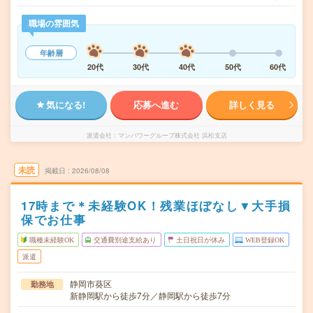
職場の雰囲気
年齢層
20代
30代
40代
50代
60代
気になる!
応募へ進む
詳しく見る
派遣会社
マンパワーグループ株式会社 浜松支店
未読
掲載日
2026/08/08
17時まで＊未経験OK！残業ほぼなし▼大手損
保でお仕事
職種未経験OK
交通費別途支給あり
土日祝日が休み
WEB登録OK
派遣
静岡市葵区
勤務地
新静岡駅から徒歩7分／静岡駅から徒歩7分