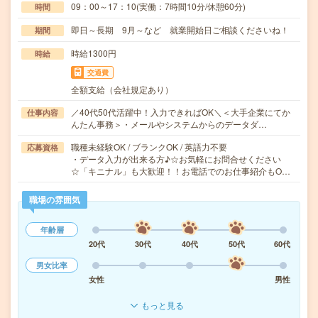
09：00～17：10(実働：7時間10分/休憩60分)
時間
即日～長期 9月～など 就業開始日ご相談くださいね！
期間
時給1300円
時給
交通費
全額支給（会社規定あり）
／40代50代活躍中！入力できればOK＼＜大手企業にてか
仕事内容
んたん事務＞・メールやシステムからのデータダ…
職種未経験OK / ブランクOK / 英語力不要
応募資格
・データ入力が出来る方♪☆お気軽にお問合せください
☆「キニナル」も大歓迎！！お電話でのお仕事紹介もO…
職場の雰囲気
年齢層
20代
30代
40代
50代
60代
男女比率
女性
男性
もっと見る