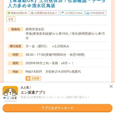
【車通勤OK】土日祝休み！伝票確認・データ
入力多め＠清水区鳥坂
職種未経験OK
交通費別途支給あり
土日祝日が休み
WEB登録OK
派遣
静岡市清水区
勤務地
草薙(東海道本線)駅から車10分／清水(静岡県)駅から車15
分
月～金（週5日） ※土日祝休み
曜日頻度
08:30～17:00(実働7時間30分 休憩1時間)
時間
2026年09月上旬～長期 ※9月～！
期間
時給1430円 月収例 214,500円+残業代
時給
交通費
全額支給
大人気！
エン派遣アプリ
パソコン入力多めの事務サポート○同じお仕事をしている
仕事内容
方もいますよ↑○データ入力業務（専用システム）〇…
派遣のお仕事情報がたくさん！プッシュ通知で受け取ろう！
職種未経験OK / ブランクOK / 英語力不要
応募資格
アプリをダウンロード
＊未経験の方歓迎＊未経験の方でも安心スタート！・登録
時、キャリアを一緒に考える面談（電話面談の場合）…