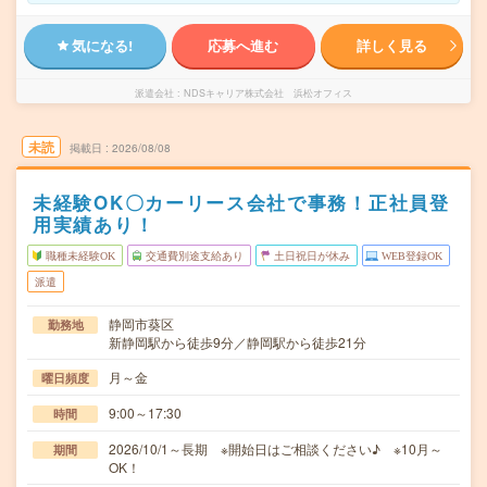
気になる!
応募へ進む
詳しく見る
派遣会社
NDSキャリア株式会社 浜松オフィス
未読
掲載日
2026/08/08
未経験OK〇カーリース会社で事務！正社員登
用実績あり！
職種未経験OK
交通費別途支給あり
土日祝日が休み
WEB登録OK
派遣
静岡市葵区
勤務地
新静岡駅から徒歩9分／静岡駅から徒歩21分
月～金
曜日頻度
9:00～17:30
時間
2026/10/1～長期 ※開始日はご相談ください♪ ※10月～
期間
OK！