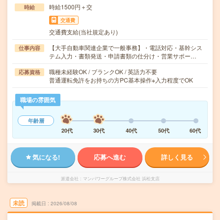
時給1500円＋交
時給
交通費
交通費支給(当社規定あり)
【大手自動車関連企業で一般事務】・電話対応・基幹シス
仕事内容
テム入力・書類発送・申請書類の仕分け・営業サポー…
職種未経験OK / ブランクOK / 英語力不要
応募資格
普通運転免許をお持ちの方PC基本操作※入力程度でOK
職場の雰囲気
年齢層
20代
30代
40代
50代
60代
気になる!
応募へ進む
詳しく見る
派遣会社
マンパワーグループ株式会社 浜松支店
未読
掲載日
2026/08/08