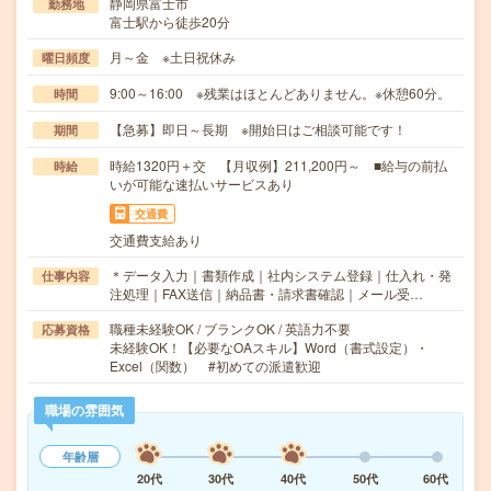
静岡県富士市
勤務地
富士駅から徒歩20分
月～金 ※土日祝休み
曜日頻度
9:00～16:00 ※残業はほとんどありません。※休憩60分。
時間
【急募】即日～長期 ※開始日はご相談可能です！
期間
時給1320円＋交 【月収例】211,200円～ ■給与の前払
時給
いが可能な速払いサービスあり
交通費
交通費支給あり
＊データ入力｜書類作成｜社内システム登録｜仕入れ・発
仕事内容
注処理｜FAX送信｜納品書・請求書確認｜メール受…
職種未経験OK / ブランクOK / 英語力不要
応募資格
未経験OK！【必要なOAスキル】Word（書式設定）・
Excel（関数） #初めての派遣歓迎
職場の雰囲気
年齢層
20代
30代
40代
50代
60代