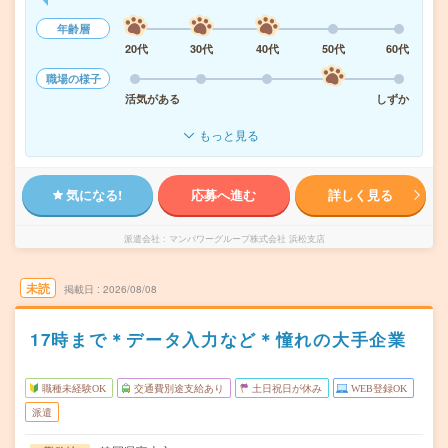
年齢層
20代
30代
40代
50代
60代
職場の様子
活気がある
しずか
もっと見る
気になる!
応募へ進む
詳しく見る
派遣会社
マンパワーグループ株式会社 浜松支店
未読
掲載日
2026/08/08
17時まで＊データ入力など＊憧れの大手企業
職種未経験OK
交通費別途支給あり
土日祝日が休み
WEB登録OK
派遣