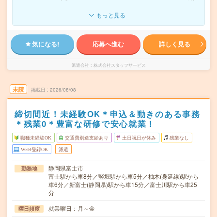
もっと見る
気になる!
応募へ進む
詳しく見る
派遣会社
株式会社スタッフサービス
未読
掲載日
2026/08/08
締切間近！未経験OK＊申込＆動きのある事務
＊残業0＊豊富な研修で安心就業！
職種未経験OK
交通費別途支給あり
土日祝日が休み
残業なし
WEB登録OK
派遣
静岡県富士市
勤務地
富士駅から車8分／竪堀駅から車5分／柚木(身延線)駅から
車6分／新富士(静岡県)駅から車15分／富士川駅から車25
分
就業曜日：月～金
曜日頻度