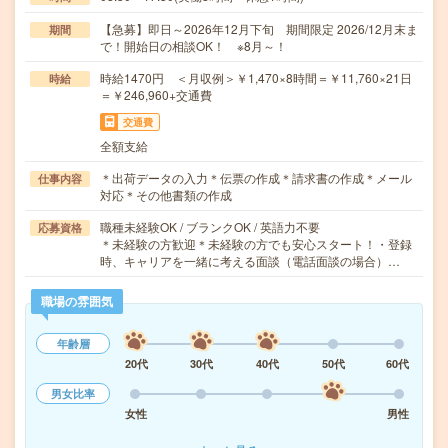
【急募】即日～2026年12月下旬 期間限定 2026/12月末ま
期間
で！開始日の相談OK！ ※8月～！
時給1470円 ＜月収例＞￥1,470×8時間＝￥11,760×21日
時給
＝￥246,960+交通費
交通費
全額支給
＊出荷データの入力＊伝票の作成＊請求書の作成＊メール
仕事内容
対応＊その他書類の作成
職種未経験OK / ブランクOK / 英語力不要
応募資格
＊未経験の方歓迎＊未経験の方でも安心スタート！・登録
時、キャリアを一緒に考える面談（電話面談の場合）…
職場の雰囲気
年齢層
20代
30代
40代
50代
60代
男女比率
女性
男性