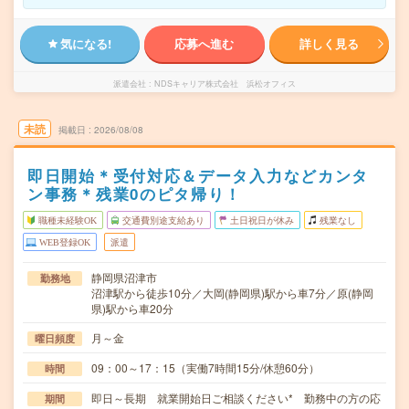
気になる!
応募へ進む
詳しく見る
派遣会社
NDSキャリア株式会社 浜松オフィス
未読
掲載日
2026/08/08
即日開始＊受付対応＆データ入力などカンタ
ン事務＊残業0のピタ帰り！
職種未経験OK
交通費別途支給あり
土日祝日が休み
残業なし
WEB登録OK
派遣
静岡県沼津市
勤務地
沼津駅から徒歩10分／大岡(静岡県)駅から車7分／原(静岡
県)駅から車20分
月～金
曜日頻度
09：00～17：15（実働7時間15分/休憩60分）
時間
即日～長期 就業開始日ご相談ください* 勤務中の方の応
期間