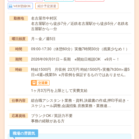
WEB登録OK
紹介予定派遣
名古屋市中村区
勤務地
名古屋駅から徒歩7分／近鉄名古屋駅から徒歩5分／名鉄名
古屋駅から---分
月～金／週5日
曜日頻度
09:00-17:30（休憩60分）実働7時間30分（残業少なめ！）
時間
2026年09月01日～長期 ※開始日相談OK ※9月～！
期間
時給1500円 月収例 23万円 時給1500円×実働7h30m×週5
時給
日×4週+残業5h ※月収例を保証するものではありません。
交通費
1ヶ月3万円を上限として実費支給
総合職アシスタント業務・資料,決裁書の作成,押印手続き・
仕事内容
スケジュール調整,会議招集 庶務業務・業務連…
ブランクOK / 英語力不要
応募資格
事務の経験がある方
職場の雰囲気