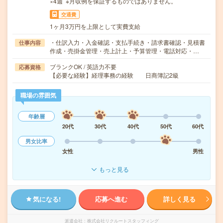
×4週 ※月収例を保証するものではありません。
交通費
1ヶ月3万円を上限として実費支給
・仕訳入力・入金確認・支払手続き・請求書確認・見積書
仕事内容
作成・売掛金管理・売上計上・予算管理・電話対応・…
ブランクOK / 英語力不要
応募資格
【必要な経験】経理事務の経験 日商簿記2級
職場の雰囲気
年齢層
20代
30代
40代
50代
60代
男女比率
女性
男性
もっと見る
気になる!
応募へ進む
詳しく見る
派遣会社
株式会社リクルートスタッフィング