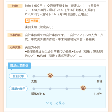
時給 1,600円 ＋ 交通費実費支給（規定あり） ＜月収例
時給
＞ ・153,600円＝週4日×6ｈ（月16日勤務した場合） ・
256,000円＝週5日×8ｈ（月20日勤務した場合）
交通費
実費支給（規定あり）
会計事務所での会計事務です。・会計ソフトへの入力・月
仕事内容
次、年次決算書の作成・年末調整/確定申告・各種税…
英語力不要
応募資格
■経理経験または会計事務での経験■Excel（初級：SUM関
数など）■Word（初級：書式設定など）…
職場の雰囲気
男女比率
女性
男性
職場の様子
活気がある
しずか
もっと見る