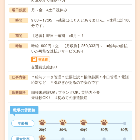
月～金 ※土日祝休み
曜日頻度
9:00～17:05 ※残業はほとんどありません。※休憩は計100
時間
分です。
【急募】即日～短期 ※8月～！
期間
時給1600円＋交 【月収例】259,333円～ ■給与の前払
時給
いが可能な速払いサービスあり
交通費
交通費支給あり
＊給与データ管理＊伝票仕訳＊帳簿起票＊小口管理＊電話
仕事内容
応対など ＊引継ぎがあるので安心です
職種未経験OK / ブランクOK / 英語力不要
応募資格
未経験OK！ #初めての派遣歓迎
職場の雰囲気
年齢層
20代
30代
40代
50代
60代
男女比率