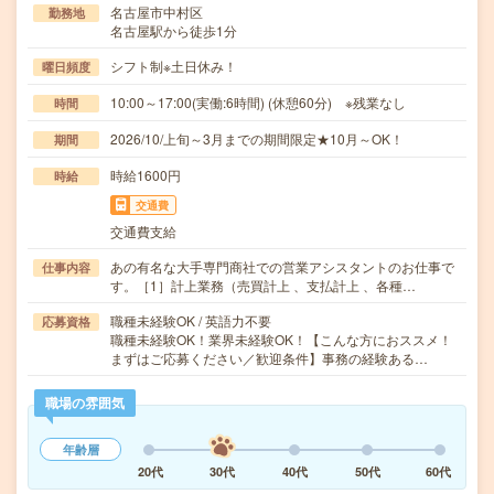
名古屋市中村区
勤務地
名古屋駅から徒歩1分
シフト制※土日休み！
曜日頻度
10:00～17:00(実働:6時間) (休憩60分) ※残業なし
時間
2026/10/上旬～3月までの期間限定★10月～OK！
期間
時給1600円
時給
交通費
交通費支給
あの有名な大手専門商社での営業アシスタントのお仕事で
仕事内容
す。［1］計上業務（売買計上 、支払計上 、各種…
職種未経験OK / 英語力不要
応募資格
職種未経験OK！業界未経験OK！【こんな方におススメ！
まずはご応募ください／歓迎条件】事務の経験ある…
職場の雰囲気
年齢層
20代
30代
40代
50代
60代