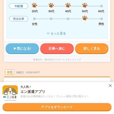
年齢層
20代
30代
40代
50代
60代
男女比率
女性
男性
もっと見る
気になる!
応募へ進む
詳しく見る
派遣会社
株式会社リクルートスタッフィング
未読
掲載日
2026/08/07
【週2～3日×時短OK】労務経理事務／扶養内
大人気！
エン派遣アプリ
派遣のお仕事情報がたくさん！プッシュ通知で受け取ろう！
交通費別途支給あり
土日祝日が休み
残業なし
WEB登録OK
派遣
アプリをダウンロード
名古屋市東区
勤務地