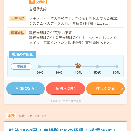
交通費
交通費支給
大手メーカーでの事務です。売掛金管理および入金確認、
仕事内容
システムへのデータ入力、 各種資料作成（Exce…
職種未経験OK / 英語力不要
応募資格
職種未経験OK！業界未経験OK！【こんな方におススメ！
まずはご応募ください／歓迎条件】事務経験ある方…
職場の雰囲気
年齢層
20代
30代
40代
50代
60代
気になる!
応募へ進む
詳しく見る
派遣会社
アデコ株式会社
未読
掲載日
2026/08/07
時給1600円！未経験OKの経理！残業ほぼナ