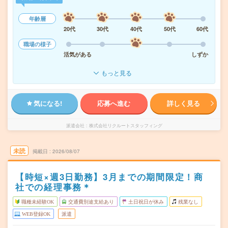
年齢層
20代
30代
40代
50代
60代
職場の様子
活気がある
しずか
もっと見る
気になる!
応募へ進む
詳しく見る
派遣会社
株式会社リクルートスタッフィング
未読
掲載日
2026/08/07
【時短×週3日勤務】3月までの期間限定！商
社での経理事務＊
職種未経験OK
交通費別途支給あり
土日祝日が休み
残業なし
WEB登録OK
派遣