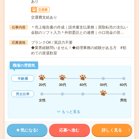
あり
交通費
交通費支給あり
＊売上報告書の作成｜請求書支払業務｜買取転売の支払い
仕事内容
金額のソフト入力＊外部委託との連携｜小口現金の管…
ブランクOK / 英語力不要
応募資格
◆業界経験問いません！◆経理事務の経験がある方 #初
めての派遣歓迎
職場の雰囲気
年齢層
20代
30代
40代
50代
60代
男女比率
女性
男性
もっと見る
気になる!
応募へ進む
詳しく見る