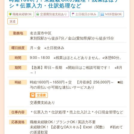
シ＊伝票入力・仕訳処理など
職種未経験OK
交通費別途支給あり
土日祝日が休み
WEB登録OK
派遣
名古屋市中区
勤務地
東別院駅から徒歩7分／金山(愛知県)駅から徒歩15分
月～金 ※土日祝休み
曜日頻度
9:00～18:00 ※残業はほとんどありません。※休憩60分。
時間
【急募】即日～長期 ※開始日はご相談可能です！ ※8月
期間
～！
時給1600円～1650円＋交 【月収例】256,000円～ ■給
時給
与の前払いが可能な速払いサービスあり
交通費
交通費支給あり
＊伝票入力＊仕訳処理＊売上仕入計上＊小口現金管理など
仕事内容
職種未経験OK / ブランクOK / 英語力不要
応募資格
未経験OK！【必要なOAスキル】Excel（関数） #初めて
の派遣歓迎