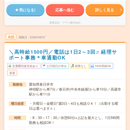
気になる!
応募へ進む
詳しく見る
派遣会社
アデコ株式会社
未読
掲載日
2026/08/07
＼高時給1500円／電話は1日2～3回♬経理サ
ポート事務＊車通勤OK
交通費別途支給あり
土日祝日が休み
残業なし
WEB登録OK
派遣
愛知県春日井市
勤務地
神領駅から車7分／春日井(中央本線)駅から車10分／高蔵寺
駅から車11分
・月曜日～金曜日*週3日～4日も相談ＯＫ！（出勤する曜
曜日頻度
日は選べます♬）
・8：30～17：30／休憩60分※上記を最大とし、1日5時間
時間
勤務も相談OK！