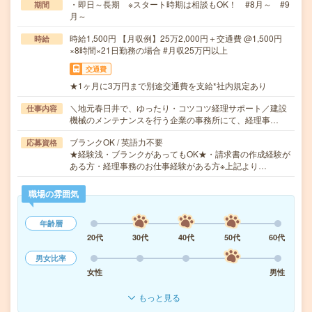
・即日～長期 ※スタート時期は相談もOK！ #8月～ #9
期間
月～
時給1,500円 【月収例】25万2,000円＋交通費 @1,500円
時給
×8時間×21日勤務の場合 #月収25万円以上
交通費
★1ヶ月に3万円まで別途交通費を支給*社内規定あり
＼地元春日井で、ゆったり・コツコツ経理サポート／建設
仕事内容
機械のメンテナンスを行う企業の事務所にて、経理事…
ブランクOK / 英語力不要
応募資格
★経験浅・ブランクがあってもOK★・請求書の作成経験が
ある方・経理事務のお仕事経験がある方※上記より…
職場の雰囲気
年齢層
20代
30代
40代
50代
60代
男女比率
女性
男性
もっと見る