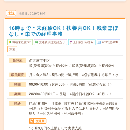
未読
掲載日
2026/08/07
16時まで＊未経験OK！扶養内OK！残業ほぼ
なし▼栄での経理事務
職種未経験OK
交通費別途支給あり
土日祝日が休み
WEB登録OK
派遣
名古屋市中区
勤務地
栄(愛知県)駅から徒歩5分／伏見(愛知県)駅から徒歩5分
月～金／週3～5日の間で選択可 ※必ず勤務する曜日：水
曜日頻度
09:00-16:00（休憩60分）実働6時間（残業少なめ！）
時間
2026年09月01日～長期 ※開始日相談OK ※9月～！
期間
時給1610円 月収例 19万円 時給1610円×実働6h×週5日
時給
×4週 ※月収例を保証するものではありません。※給与即受
取りサービス利用可（利用条件有）
交通費
1ヶ月3万円を上限として実費支給