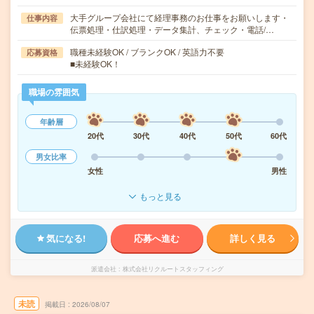
大手グループ会社にて経理事務のお仕事をお願いします・
仕事内容
伝票処理・仕訳処理・データ集計、チェック・電話/…
職種未経験OK / ブランクOK / 英語力不要
応募資格
■未経験OK！
職場の雰囲気
年齢層
20代
30代
40代
50代
60代
男女比率
女性
男性
もっと見る
気になる!
応募へ進む
詳しく見る
派遣会社
株式会社リクルートスタッフィング
未読
掲載日
2026/08/07