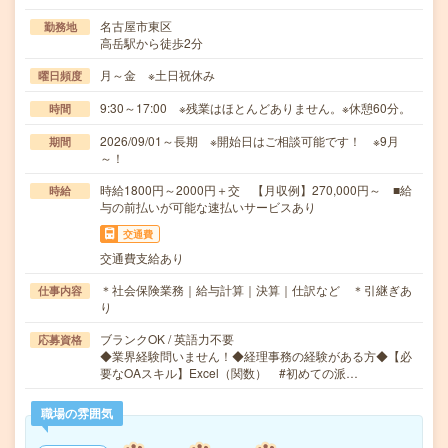
名古屋市東区
勤務地
高岳駅から徒歩2分
月～金 ※土日祝休み
曜日頻度
9:30～17:00 ※残業はほとんどありません。※休憩60分。
時間
2026/09/01～長期 ※開始日はご相談可能です！ ※9月
期間
～！
時給1800円～2000円＋交 【月収例】270,000円～ ■給
時給
与の前払いが可能な速払いサービスあり
交通費
交通費支給あり
＊社会保険業務｜給与計算｜決算｜仕訳など ＊引継ぎあ
仕事内容
り
ブランクOK / 英語力不要
応募資格
◆業界経験問いません！◆経理事務の経験がある方◆【必
要なOAスキル】Excel（関数） #初めての派…
職場の雰囲気