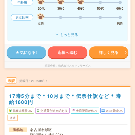
年齢層
20代
30代
40代
50代
60代
男女比率
女性
男性
もっと見る
気になる!
応募へ進む
詳しく見る
派遣会社
株式会社スタッフサービス
未読
掲載日
2026/08/07
17時5分まで＊10月まで＊伝票仕訳など＊時
給1600円
職種未経験OK
交通費別途支給あり
土日祝日が休み
WEB登録OK
派遣
名古屋市緑区
勤務地
野並駅から徒歩22分