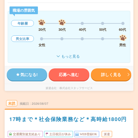
職場の雰囲気
年齢層
20代
30代
40代
50代
60代
男女比率
女性
男性
もっと見る
気になる!
応募へ進む
詳しく見る
派遣会社
株式会社スタッフサービス
未読
掲載日
2026/08/07
17時まで＊社会保険業務など＊高時給1800円
交通費別途支給あり
土日祝日が休み
WEB登録OK
派遣