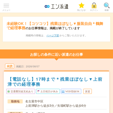
メニュー
気になる!
ログイン
検索
未経験OK！【コツコツ】残業ほぼなし▼服装自由＊鶴舞
で経理事務
のお仕事情報は、掲載が終了しています
掲載時の情報は、
ページ下部
からご覧いただけます。
お探しの条件に近い派遣のお仕事
未読
掲載日
2026/08/07
【電話なし】17時まで＊残業ほぼなし▼上前
津での経理事務
交通費別途支給あり
土日祝日が休み
WEB登録OK
派遣
名古屋市中区
勤務地
上前津駅から徒歩3分／矢場町駅から徒歩6分