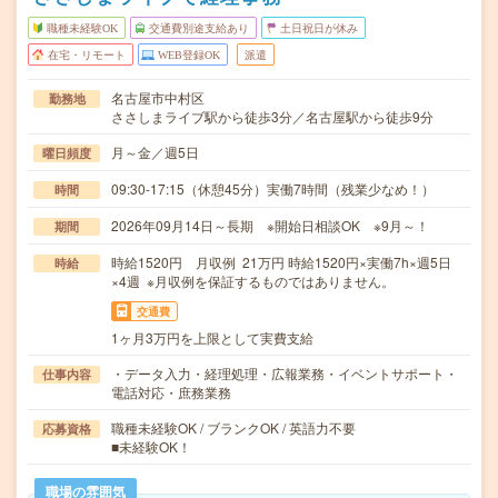
職種未経験OK
交通費別途支給あり
土日祝日が休み
在宅・リモート
WEB登録OK
派遣
名古屋市中村区
勤務地
ささしまライブ駅から徒歩3分／名古屋駅から徒歩9分
月～金／週5日
曜日頻度
09:30-17:15（休憩45分）実働7時間（残業少なめ！）
時間
2026年09月14日～長期 ※開始日相談OK ※9月～！
期間
時給1520円 月収例 21万円 時給1520円×実働7h×週5日
時給
×4週 ※月収例を保証するものではありません。
交通費
1ヶ月3万円を上限として実費支給
・データ入力・経理処理・広報業務・イベントサポート・
仕事内容
電話対応・庶務業務
職種未経験OK / ブランクOK / 英語力不要
応募資格
■未経験OK！
職場の雰囲気