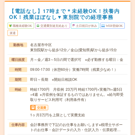
【電話なし】17時まで＊未経験OK！扶養内
OK！残業ほぼなし▼東別院での経理事務
職種未経験OK
交通費別途支給あり
土日祝日が休み
WEB登録OK
派遣
名古屋市中区
勤務地
東別院駅から徒歩12分／金山(愛知県)駅から徒歩15分
月～金／週3～5日の間で選択可 ※必ず勤務する曜日：金
曜日頻度
09:00-17:00（休憩60分）実働7時間（残業少なめ！）
時間
即日～長期 ※開始日相談OK
期間
時給1700円 月収例 23万円 時給1700円×実働7h×週5日
時給
×4週 ※月収例を保証するものではありません。※給与即受
取りサービス利用可（利用条件有）
交通費
1ヶ月3万円を上限として実費支給
会計事務所で下記のお仕事をお願いします※税理士サポー
仕事内容
トのお仕事・会計データの入力・仕訳入力・伝票処理…