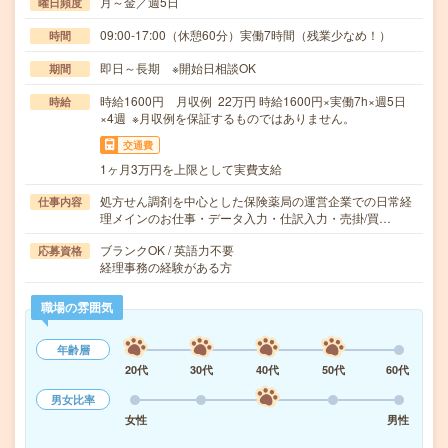
月～金／週5日
曜日頻度
09:00-17:00（休憩60分）実働7時間（残業少なめ！）
時間
即日～長期 ※開始日相談OK
期間
時給1600円 月収例 22万円 時給1600円×実働7h×週5日
時給
×4週 ※月収例を保証するものではありません。
交通費
1ヶ月3万円を上限として実費支給
処方せん調剤を中心とした保険薬局の運営企業での日常経
仕事内容
理メインのお仕事・データ入力・仕訳入力・売掛/買…
ブランクOK / 英語力不要
応募資格
経理事務の経験がある方
職場の雰囲気
年齢層
20代
30代
40代
50代
60代
男女比率
女性
男性