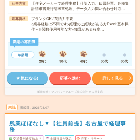
【住宅メーカーで経理事務】仕訳入力、伝票起票、各種集
仕事内容
計請求書発行請求書処理、データ入力問い合わせ対応…
ブランクOK / 英語力不要
応募資格
<業界経験は不問です>経理のご経験がある方Excel:基本操
作～IF関数使用可能な方※知識がある程度…
職場の雰囲気
年齢層
20代
30代
40代
50代
60代
気になる!
応募へ進む
詳しく見る
派遣会社
マンパワーグループ株式会社 名古屋支店
未読
掲載日
2026/08/07
残業ほぼなし▼【社員前提】名古屋で経理事
務
交通費別途支給あり
土日祝日が休み
在宅・リモート