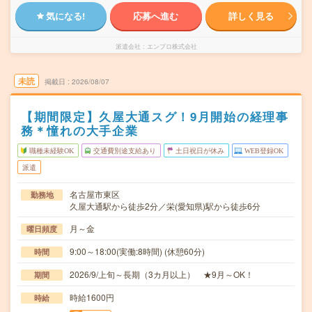
気になる!
応募へ進む
詳しく見る
派遣会社
エンプロ株式会社
未読
掲載日
2026/08/07
【期間限定】久屋大通スグ！9月開始の経理事
務＊憧れの大手企業
職種未経験OK
交通費別途支給あり
土日祝日が休み
WEB登録OK
派遣
名古屋市東区
勤務地
久屋大通駅から徒歩2分／栄(愛知県)駅から徒歩6分
月～金
曜日頻度
9:00～18:00(実働:8時間) (休憩60分)
時間
2026/9/上旬～長期（3カ月以上） ★9月～OK！
期間
時給1600円
時給