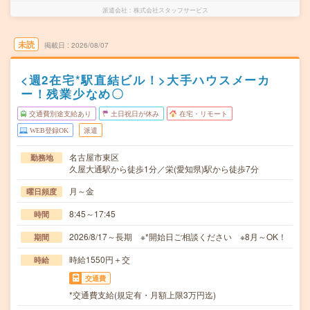
派遣会社
株式会社スタッフサービス
未読
掲載日
2026/08/07
<週2在宅*駅直結ビル！>大手ハウスメーカ
ー！残業少なめ〇
交通費別途支給あり
土日祝日が休み
在宅・リモート
WEB登録OK
派遣
名古屋市東区
勤務地
久屋大通駅から徒歩1分／栄(愛知県)駅から徒歩7分
月～金
曜日頻度
8:45～17:45
時間
2026/8/17～長期 ※*開始日ご相談ください ※8月～OK！
期間
時給1550円＋交
時給
交通費
*交通費支給(規定有・月額上限3万円迄)