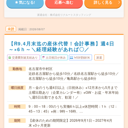
気になる!
応募へ進む
詳しく見る
派遣会社
株式会社リクルートスタッフィング
未読
掲載日
2026/08/07
【R9.4月末迄の産休代替！会計事務】週4日
～×6ｈ～＼経理経験があれば〇／
交通費別途支給あり
土日祝日が休み
WEB登録OK
派遣
名古屋市中村区
勤務地
近鉄名古屋駅から徒歩10分／名鉄名古屋駅から徒歩10分／
名古屋駅から徒歩10分／亀島駅から徒歩8分
月～金のうち週4日以上（日祝休み）※12月末から5月まで
曜日頻度
土曜出勤あり（企業カレンダー有）※GW・お盆・年末年始
＼週5日出勤できる方、歓迎！／
9：00～18：00のうち実働6ｈ以上※休憩時間：1ｈ（12：
時間
45～13：45）※例：9時～16時、…
【産休のための期間限定】2026年9月1日～2027年4月
期間
末 ※3ヶ月更新