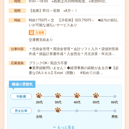
9:00～18:00 ※残業は月20時間程度。※休憩60分。
時間
【急募】即日～長期 ※8月～！
期間
時給1750円＋交 【月収例】323,750円～ ■給与の前払
時給
いが可能な速払いサービスあり
交通費
交通費支給あり
＊売掛金管理＊買掛金管理＊会計ソフト入力＊貸借対照表
仕事内容
作成＊損益計算書作成＊入金照合＊月次決算・年次決…
ブランクOK / 英語力不要
応募資格
◆業界経験問いません！◆経理事務の経験がある方◆【必
要なOAスキル】Excel（関数） #初めての派…
職場の雰囲気
年齢層
20代
30代
40代
50代
60代
男女比率
女性
男性
もっと見る