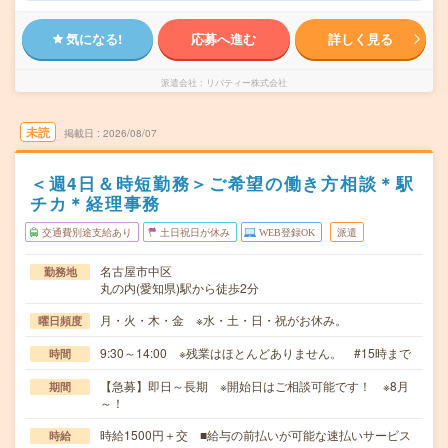
気になる!
応募へ進む
詳しく見る
派遣会社
リバティー株式会社
未読
掲載日
2026/08/07
＜週4日＆時短勤務＞ご希望の働き方相談＊駅
チカ＊経理事務
交通費別途支給あり
土日祝日が休み
WEB登録OK
派遣
名古屋市中区
勤務地
丸の内(愛知県)駅から徒歩2分
月・火・木・金 ※水・土・日・祝がお休み。
曜日頻度
9:30～14:00 ※残業はほとんどありません。 #15時まで
時間
【急募】即日～長期 ※開始日はご相談可能です！ ※8月
期間
～！
時給1500円＋交 ■給与の前払いが可能な速払いサービス
時給