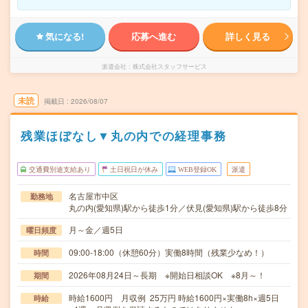
気になる!
応募へ進む
詳しく見る
派遣会社
株式会社スタッフサービス
未読
掲載日
2026/08/07
残業ほぼなし▼丸の内での経理事務
交通費別途支給あり
土日祝日が休み
WEB登録OK
派遣
名古屋市中区
勤務地
丸の内(愛知県)駅から徒歩1分／伏見(愛知県)駅から徒歩8分
月～金／週5日
曜日頻度
09:00-18:00（休憩60分）実働8時間（残業少なめ！）
時間
2026年08月24日～長期 ※開始日相談OK ※8月～！
期間
時給1600円 月収例 25万円 時給1600円×実働8h×週5日
時給