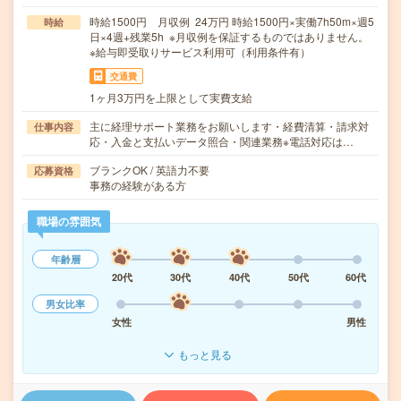
時給1500円 月収例 24万円 時給1500円×実働7h50m×週5
時給
日×4週+残業5h ※月収例を保証するものではありません。
※給与即受取りサービス利用可（利用条件有）
交通費
1ヶ月3万円を上限として実費支給
主に経理サポート業務をお願いします・経費清算・請求対
仕事内容
応・入金と支払いデータ照合・関連業務※電話対応は…
ブランクOK / 英語力不要
応募資格
事務の経験がある方
職場の雰囲気
年齢層
20代
30代
40代
50代
60代
男女比率
女性
男性
もっと見る