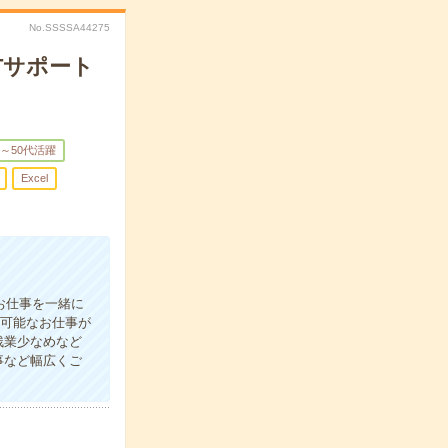
No.SSSSA44275
ITサポート
0～50代活躍
Excel
お仕事を一緒に
介可能なお仕事が
残業少なめなど
事など幅広くご