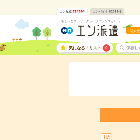
エン派遣
71454
件
エンバイト
82531
件
ちょうど良いワークライフバランスが叶う
関東版
気になる！リスト
0
保存し
未読