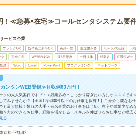
00円！≪急募×在宅≫コールセンタシステム要
サービス企業
ブランクOK
既卒第二新卒OK
英語不要
履歴書不要
40～50代活躍
6
ーク
完全在宅
WEB登録OK
週5日勤務
土日祝休
残業多
IT通信Web
禁煙
Word
Excel
PowerPoint
プログラミング
ネットワーク
！
カンタンWEB登録≫月収例63万円！
レワークの大人気案件です.:*・＜残業多め＊しっかり稼ぎたい方にオススメです
してみませんか？【全国1万5000件以上のお仕事を保有！】ご紹介可能なお
でも最大規模！憧れの大手・有名企業のお仕事をはじめ、在宅や残業少なめ
働き方のできるお仕事、経験を活かせる・スキルを伸ばせるお仕事など幅広
見る
東京都千代田区