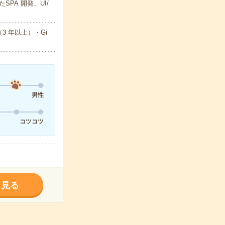
PA 開発、UI/
験（3 年以上）・Gi
男性
コツコツ
く見る