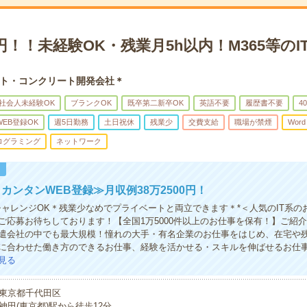
0円！！未経験OK・残業月5h以内！M365等の
ト・コンクリート開発会社＊
社会人未経験OK
ブランクOK
既卒第二新卒OK
英語不要
履歴書不要
4
WEB登録OK
週5日勤務
土日祝休
残業少
交費支給
職場が禁煙
Word
ログラミング
ネットワーク
！
カンタンWEB登録≫月収例38万2500円！
チャレンジOK＊残業少なめでプライベートと両立できます＊*＜人気のIT系の
ご応募お待ちしております！【全国1万5000件以上のお仕事を保有！】ご紹
遣会社の中でも最大規模！憧れの大手・有名企業のお仕事をはじめ、在宅や
に合わせた働き方のできるお仕事、経験を活かせる・スキルを伸ばせるお仕
見る
東京都千代田区
神田(東京都)駅から徒歩12分