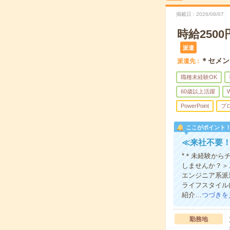
掲載日
2026/08/07
時給250
派遣
＊セメン
派遣先
職種未経験OK
60歳以上活躍
PowerPoint
プ
ここがポイント
≪来社不要！
*＊未経験から
しませんか？＞
エンジニア系派
ライフスタイル
紹介…
つづきを
勤務地