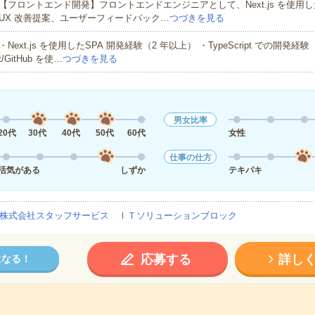
【フロントエンド開発】フロントエンドエンジニアとして、Next.js を使用したS
UX 改善提案、ユーザーフィードバック…
つづきを見る
・Next.js を使用したSPA 開発経験（2 年以上） ・TypeScript での開発経
t/GitHub を使…
つづきを見る
男女比率
20代
30代
40代
50代
60代
女性
仕事の仕方
活気がある
しずか
テキパキ
株式会社スタッフサービス ＩＴソリューションブロック
応募する
詳し
になる！