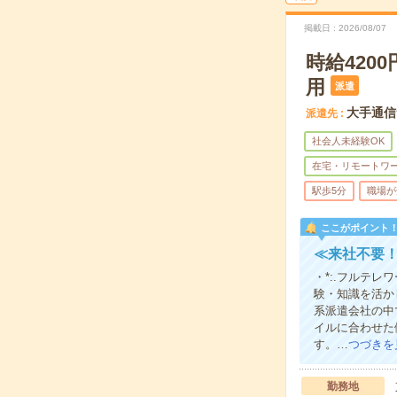
掲載日
2026/08/07
時給42
用
派遣
大手通信
派遣先
社会人未経験OK
在宅・リモートワ
駅歩5分
職場が
ここがポイント
≪来社不要！
・*:.フルテ
験・知識を活か
系派遣会社の中
イルに合わせた
す。…
つづきを
勤務地