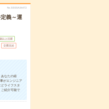
No.SSSSA34472
件定義～運
0歳以上活躍
交費支給
＞あなたの経
仕事がエンジニア
などライフスタ
くご紹介可能で