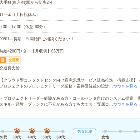
大手町(東京都)駅から徒歩2分
月～金（土日祝休み）
9:00～17:30（休憩:60分）
09/01～長期 ※開始日ご相談ください！
時給4200円+交 【月収例】63万円
交通費
交通費支給
【クラウド型コンタクトセンタ向け音声認識サービス販売推進・構築支援】
プロジェクトのプロジェクトリーダ業務・案件受注後の設計…
つづきを見る
・プロジェクトリーダー経験がある方・コールセンタ向けのシステム提案、
スキル・経験・ブランクに不安がある方でも大丈夫！専属コ…
つづきを見る
男女比率
20代
30代
40代
50代
60代
女性