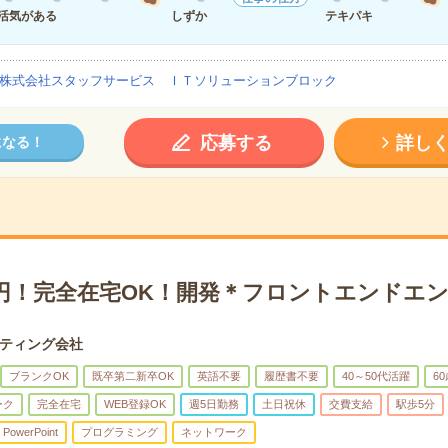
活気がある
しずか
テキパキ
株式会社スタッフサービス ＩＴソリューションブロック
応募する
詳し
になる！
00円！完全在宅OK！開発＊フロントエンドエ
ティング会社
ブランクOK
既卒第二新卒OK
英語不要
履歴書不要
40～50代活躍
6
ーク
完全在宅
WEB登録OK
週5日勤務
土日祝休
交費支給
駅歩5分
PowerPoint
プログラミング
ネットワーク