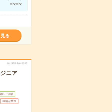
コツコツ
く見る
No.SSSSA44167
ンジニア
0歳以上活躍
職場が禁煙