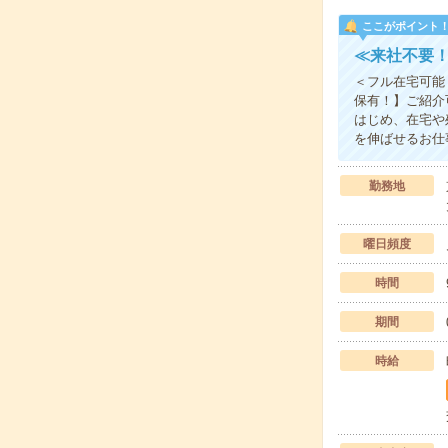
ここがポイント
≪来社不要！
＜フル在宅可能！
保有！】ご紹介
はじめ、在宅や
を伸ばせるお仕
勤務地
曜日頻度
時間
期間
時給