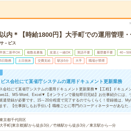
以内＊【時給1800円】大手町での運用管理
サ－ビス
卒第二新卒OK
複数名募集
友達と一緒OK
英語不要
履歴書不要
40～5
5日勤務
土日祝休
交費支給
駅歩5分
大手
職場が禁煙
！
－ビス会社にて某省庁システムの運用ドキュメント更新業務
ス会社にて某省庁システムの運用ドキュメント更新業務▼【工程】ドキュメ
dows11、MS-Word、Excel▼【オンラインで最短即日完結】お仕事紹介には
派遣登録が必要です。15～20分程度で完了するのでらくらく！登録後は、MyP
ます。【仕事探しもお手伝い】職種ごとに専門のコーディネーターがあなた
東京都千代田区
大手町(東京都)駅から徒歩3分／竹橋駅から徒歩3分／東京駅から---分