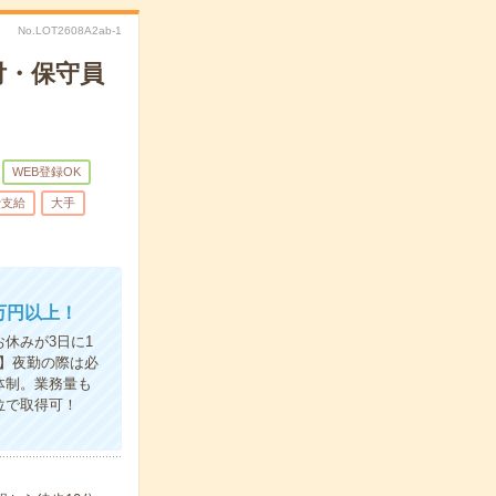
No.LOT2608A2ab-1
付・保守員
WEB登録OK
費支給
大手
万円以上！
休みが3日に1
】夜勤の際は必
体制。業務量も
位で取得可！