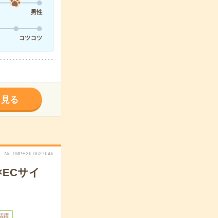
男性
コツコツ
く見る
No.TMPE26-0627646
×ECサイ
代活躍