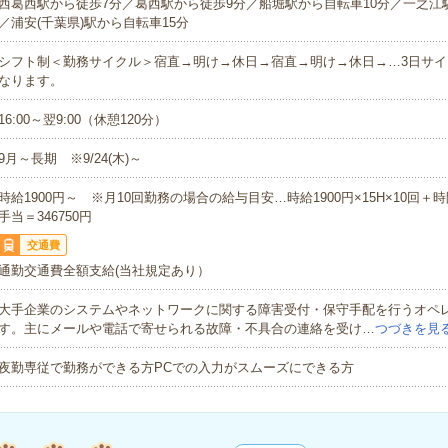
西葛西駅から徒歩7分／葛西駅から徒歩9分／船堀駅から自転車10分／一之江
／浦安(千葉県)駅から自転車15分
シフト制＜勤務サイクル＞宿直→明け→休日→宿直→明け→休日→…3日サイ
なります。
16:00～翌9:00（休憩120分）
9月～長期 ※9/24(木)～
時給1900円～ ※月10回勤務の場合の給与目安…時給1900円×15H×10回
手当＝346750円
交通費
通勤交通費全額支給(当社規定あり）
大手企業のシステムやネットワークに関する障害受付・保守手配を行うオペ
す。主にメールや電話で寄せられる故障・不具合の連絡を受け…
つづきを見
夜勤専従で勤務ができる方PCでの入力がスムーズにできる方