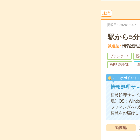
未読
掲載日
2026/08/07
駅から5分
情報処理
派遣先
ブランクOK
既
WEB登録OK
週
ここがポイント
情報処理サ
情報処理サ－ビ
境】OS：Win
ッフィングへの
情報をお届けし
勤務地