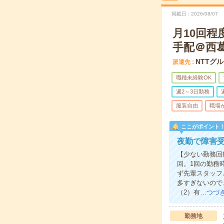
掲載日
2026/08/07
月10回
手配＠西
NTTグ
派遣先
職種未経験OK
週2～3日勤務
服装自由
職場
ここがポイント
夜勤で障害受
【少ない勤務回
回。1回の勤務
ず先輩スタッフ
多すぎないので
（2）有…
つづ
勤務地