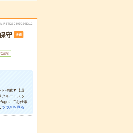
No.RSTI260805026D/12
・保守
派遣
0代活躍
ント作成▼【環
、リクルートスタ
ageにてお仕事
…
つづきを見る