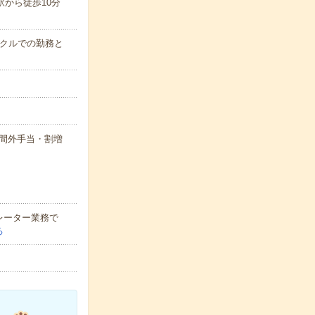
駅から徒歩10分
クルでの勤務と
＋時間外手当・割増
レーター業務で
る