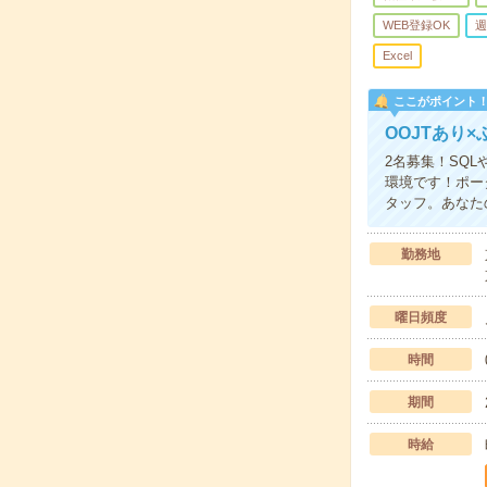
WEB登録OK
週
Excel
ここがポイント
OOJTあり
2名募集！SQ
環境です！ポー
タッフ。あなた
勤務地
曜日頻度
時間
期間
時給