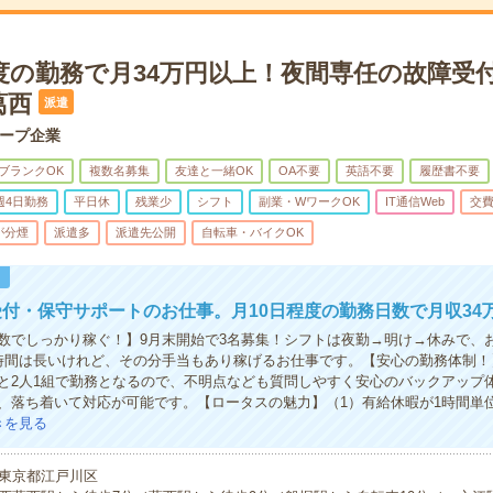
程度の勤務で月34万円以上！夜間専任の故障受
葛西
派遣
ループ企業
ブランクOK
複数名募集
友達と一緒OK
OA不要
英語不要
履歴書不要
週4日勤務
平日休
残業少
シフト
副業・WワークOK
IT通信Web
交
が分煙
派遣多
派遣先公開
自転車・バイクOK
！
付・保守サポートのお仕事。月10日程度の勤務日数で月収34
数でしっかり稼ぐ！】9月末開始で3名募集！シフトは夜勤→明け→休みで、お
時間は長いけれど、その分手当もあり稼げるお仕事です。【安心の勤務体制！
と2人1組で勤務となるので、不明点なども質問しやすく安心のバックアップ
、落ち着いて対応が可能です。【ロータスの魅力】（1）有給休暇が1時間単
きを見る
東京都江戸川区