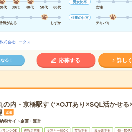
男女比率
20代
30代
40代
50代
60代
女性
仕事の仕方
活気がある
しずか
テキパキ
株式会社ロータス
応募する
詳し
になる！
＊丸の内・京橋駅すぐ×OJTあり×SQL活かせる
理
派遣
納税サイト企画・運営
ブランクOK
複数名募集
友達と一緒OK
英語不要
履歴書不要
40～50