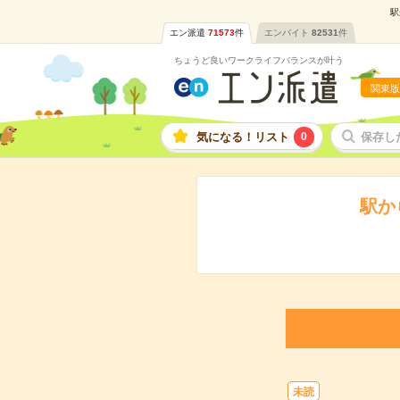
駅
エン派遣
71573
件
エンバイト
82531
件
ちょうど良いワークライフバランスが叶う
関東版
気になる！リスト
0
保存し
駅か
未読