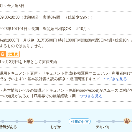
月～金／週5日
09:30-18:30（休憩60分）実働8時間 （残業少なめ！）
2026年10月01日～長期 ※開始日相談OK ※10月～
時給1800円 月収例 31万0500円 時給1800円×実働8h×週5日×4週+残業10
するものではありません。
交通費
1ヶ月3万円を上限として実費支給
運用ドキュメント更新・ドキュメント作成(各種運用マニュアル・利用者向け
成を行います)・基本設計書の読み解き・運用関連ドキュメ…
つづきを見る
・基本情報レベルの知識とドキュメント更新(wordやexcel)がスムーズに対
ーの知見がある方【IT業界での就業経験（期…
つづきを見る
仕事の仕方
活気がある
しずか
テキパキ