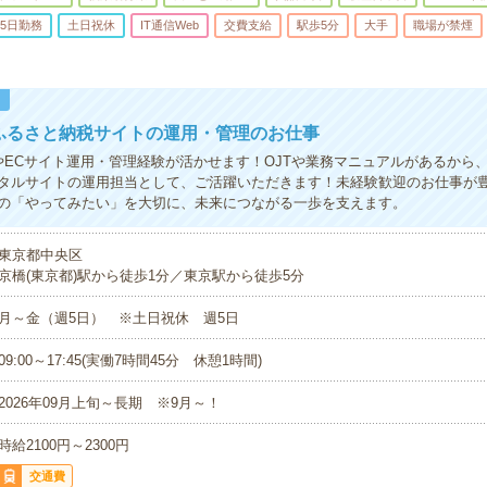
5日勤務
土日祝休
IT通信Web
交費支給
駅歩5分
大手
職場が禁煙
！
×ふるさと納税サイトの運用・管理のお仕事
LやECサイト運用・管理経験が活かせます！OJTや業務マニュアルがあるから
タルサイトの運用担当として、ご活躍いただきます！未経験歓迎のお仕事が
の「やってみたい」を大切に、未来につながる一歩を支えます。
東京都中央区
京橋(東京都)駅から徒歩1分／東京駅から徒歩5分
月～金（週5日） ※土日祝休 週5日
09:00～17:45(実働7時間45分 休憩1時間)
2026年09月上旬～長期 ※9月～！
時給2100円～2300円
交通費