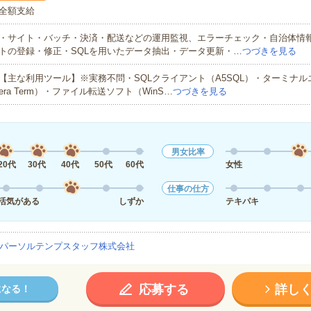
全額支給
・サイト・バッチ・決済・配送などの運用監視、エラーチェック・自治体情
トの登録・修正・SQLを用いたデータ抽出・データ更新・…
つづきを見る
【主な利用ツール】※実務不問・SQLクライアント（A5SQL）・ターミナル
era Term）・ファイル転送ソフト（WinS…
つづきを見る
男女比率
20代
30代
40代
50代
60代
女性
仕事の仕方
活気がある
しずか
テキパキ
パーソルテンプスタッフ株式会社
応募する
詳し
になる！