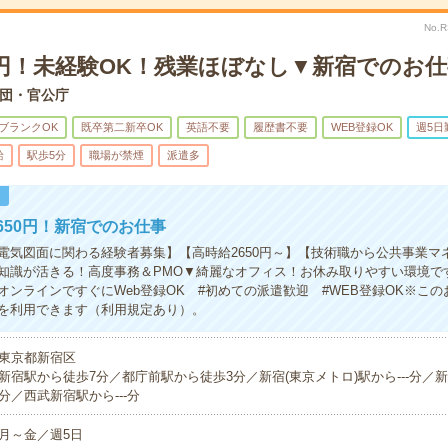
No.
0円！未経験OK！残業ほぼなし▼新宿でのお
団・官公庁
ブランクOK
既卒第二新卒OK
英語不要
履歴書不要
WEB登録OK
週5日
給
駅歩5分
職場が禁煙
派遣多
！
650円！新宿でのお仕事
電気図面に関わる経験者募集】【高時給2650円～】【技術職から公共事業マ
知識が活きる！高度事務＆PMO▼綺麗なオフィス！お休み取りやすい環境で
オンラインですぐにWeb登録OK #初めての派遣歓迎 #WEB登録OK※こ
を利用できます（利用規定あり）。
東京都新宿区
新宿駅から徒歩7分／都庁前駅から徒歩3分／新宿(東京メトロ)駅から---分／新宿
分／西武新宿駅から---分
月～金／週5日