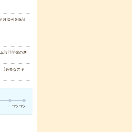
h ※月収例を保証
テム設計開発の進
 【必要なスキ
コツコツ