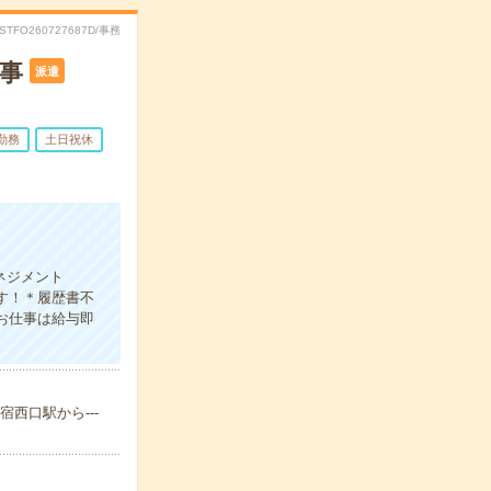
RSTFO260727687D/事務
仕事
派遣
勤務
土日祝休
ネジメント
す！＊履歴書不
のお仕事は給与即
西口駅から---