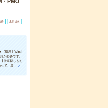
M・PMO
勤務
土日祝休
【環境】Wind
登録が必要です。
。【仕事探しもお
わせて、最…
つ