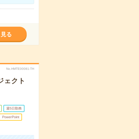
く見る
No.HMTE00081-TH
ロジェクト
週5日勤務
PowerPoint