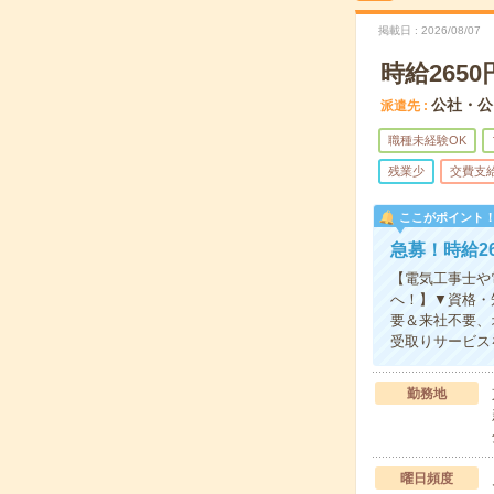
掲載日
2026/08/07
時給265
公社・公
派遣先
職種未経験OK
残業少
交費支
ここがポイント
急募！時給2
【電気工事士や
へ！】▼資格・
要＆来社不要、
受取りサービス
勤務地
曜日頻度