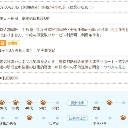
09:00-17:45（休憩60分）実働7時間45分（残業少なめ！）
即日～長期 ※開始日相談OK
時給2650円 月収例 41万円 時給2650円×実働7h45m×週5日×4週 ※月収
はありません。※給与即受取りサービス利用可（利用条件有）
交通費
1ヶ月3万円を上限として実費支給
電気設備やエネマネ知識を活かす！東京都助成金事業の運営サポート・電気
連の助成金申請書の技術的審査・申請者への不備連絡と問合…
つづきを見る
■未経験OK！
男女比率
20代
30代
40代
50代
60代
女性
仕事の仕方
活気がある
しずか
テキパキ