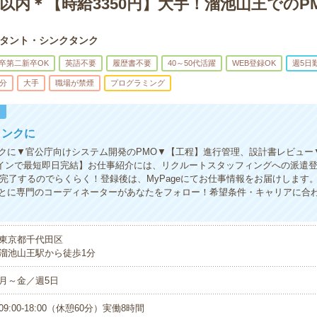
以内＊【時給3350円】大手！溜池山王でのP
タント・シンクタンク
卒第二新卒OK
英語不要
履歴書不要
40～50代活躍
WEB登録OK
週5日
5分
大手
職場が禁煙
プログラミング
！
タンクに
クに▼官公庁向けシステム開発のPMO▼【工程】進行管理、設計書レビュー▼
ラインで最短即日完結】お仕事紹介には、リクルートスタッフィングへの派遣
度で完了するのでらくらく！登録後は、MyPageにてお仕事情報をお届けします
とに専門のコーディネーターがあなたをフォロー！希望条件・キャリアに合
東京都千代田区
溜池山王駅から徒歩1分
月～金／週5日
09:00-18:00（休憩60分）実働8時間