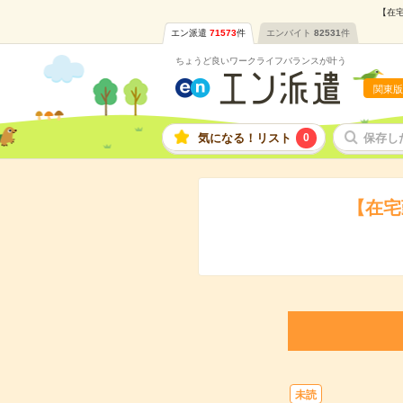
【在宅
エン派遣
71573
件
エンバイト
82531
件
ちょうど良いワークライフバランスが叶う
関東版
気になる！リスト
0
保存し
【在宅
未読