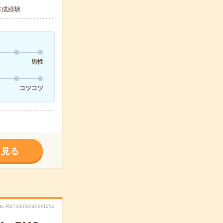
作成経験
男性
コツコツ
く見る
No.RSTI260804099D/12