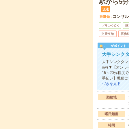
駅から5分
派遣
コンサル
派遣先
ブランクOK
既
交費支給
駅歩
ここがポイント
大手シンク
大手シンクタン
ows▼【オン
15～20分程
手伝い】職種ご
づきを見る
勤務地
曜日頻度
時間