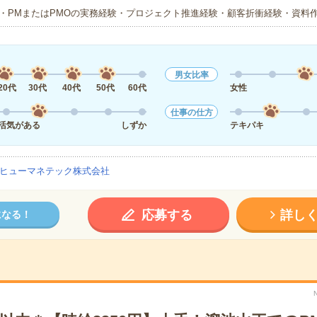
・PMまたはPMOの実務経験・プロジェクト推進経験・顧客折衝経験・資料
男女比率
20代
30代
40代
50代
60代
女性
仕事の仕方
活気がある
しずか
テキパキ
ヒューマネテック株式会社
応募する
詳し
になる！