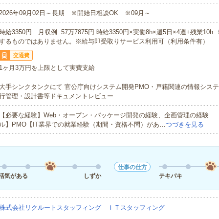
2026年09月02日～長期 ※開始日相談OK ※09月～
時給3350円 月収例 57万7875円 時給3350円×実働8h×週5日×4週+残業10
するものではありません。※給与即受取りサービス利用可（利用条件有）
交通費
1ヶ月3万円を上限として実費支給
大手シンクタンクにて 官公庁向けシステム開発PMO・戸籍関連の情報シス
行管理・設計書等ドキュメントレビュー
【必要な経験】Web・オープン・パッケージ開発の経験、企画管理の経験
ル】PMO【IT業界での就業経験（期間・資格不問）があ…
つづきを見る
仕事の仕方
活気がある
しずか
テキパキ
株式会社リクルートスタッフィング ＩＴスタッフィング