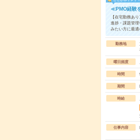
≪PMO経験
【在宅勤務あり
進捗・課題管理
みたい方に最適
勤務地
曜日頻度
時間
期間
時給
仕事内容