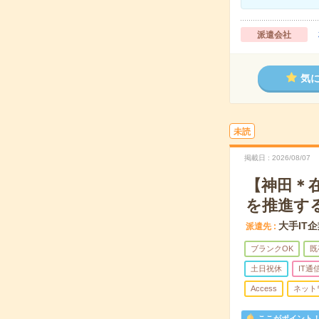
派遣会社
気
未読
掲載日
2026/08/07
【神田＊在
を推進する
大手IT
派遣先
ブランクOK
既
土日祝休
IT通
Access
ネット
ここがポイント