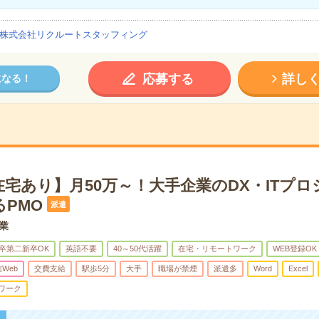
株式会社リクルートスタッフィング
応募する
詳し
になる！
宅あり】月50万～！大手企業のDX・ITプ
PMO
派遣
企業
卒第二新卒OK
英語不要
40～50代活躍
在宅・リモートワーク
WEB登録OK
信Web
交費支給
駅歩5分
大手
職場が禁煙
派遣多
Word
Excel
ワーク
！