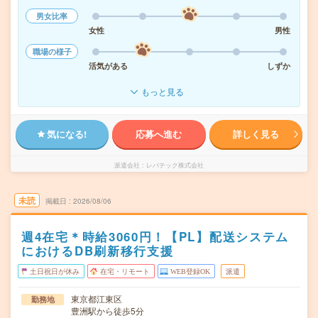
男女比率
女性
男性
職場の様子
活気がある
しずか
もっと見る
気になる!
応募へ進む
詳しく見る
派遣会社
レバテック株式会社
未読
掲載日
2026/08/06
週4在宅＊時給3060円！【PL】配送システム
におけるDB刷新移行支援
土日祝日が休み
在宅・リモート
WEB登録OK
派遣
東京都江東区
勤務地
豊洲駅から徒歩5分