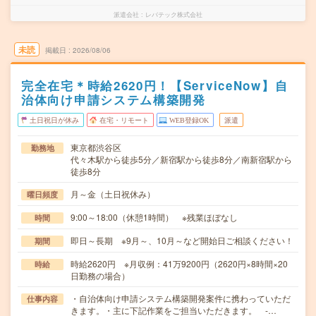
派遣会社
レバテック株式会社
未読
掲載日
2026/08/06
完全在宅＊時給2620円！【ServiceNow】自
治体向け申請システム構築開発
土日祝日が休み
在宅・リモート
WEB登録OK
派遣
東京都渋谷区
勤務地
代々木駅から徒歩5分／新宿駅から徒歩8分／南新宿駅から
徒歩8分
月～金（土日祝休み）
曜日頻度
9:00～18:00（休憩1時間） ※残業ほぼなし
時間
即日～長期 ※9月～、10月～など開始日ご相談ください！
期間
時給2620円 ※月収例：41万9200円（2620円×8時間×20
時給
日勤務の場合）
・自治体向け申請システム構築開発案件に携わっていただ
仕事内容
きます。・主に下記作業をご担当いただきます。 -…