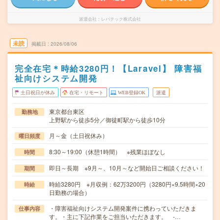
派遣会社
レバテック株式会社
未読
掲載日
2026/08/06
完全在宅＊時給3280円！【Laravel】 障害福
祉向けシステム開発
土日祝日が休み
在宅・リモート
WEB登録OK
派遣
東京都台東区
勤務地
上野駅から徒歩5分／御徒町駅から徒歩10分
月～金（土日祝休み）
曜日頻度
8:30～19:00（休憩1時間） ※残業ほぼなし
時間
即日～長期 ※9月～、10月～など開始日ご相談ください！
期間
時給3280円 ※月収例：62万3200円（3280円×9.5時間×20
時給
日勤務の場合）
・障害福祉向けシステム開発案件に携わっていただきま
仕事内容
す。・主に下記作業をご担当いただきます。 -…