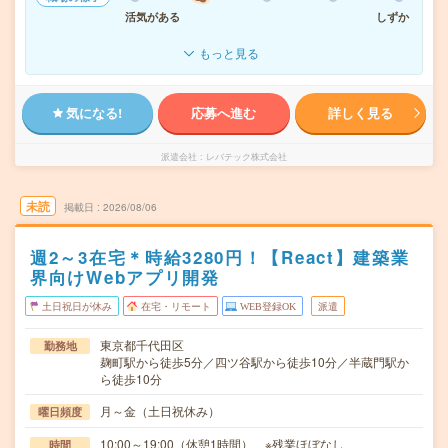
活気がある
しずか
もっと見る
気になる!
応募へ進む
詳しく見る
派遣会社
レバテック株式会社
未読
掲載日
2026/08/06
週2～3在宅＊時給3280円！【React】建築業
界向けWebアプリ開発
土日祝日が休み
在宅・リモート
WEB登録OK
派遣
東京都千代田区
勤務地
麹町駅から徒歩5分／四ツ谷駅から徒歩10分／半蔵門駅か
ら徒歩10分
月～金（土日祝休み）
曜日頻度
10:00～19:00（休憩1時間） ※残業ほぼなし
時間