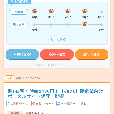
職場の雰囲気
年齢層
20代
30代
40代
50代
60代
男女比率
女性
男性
もっと見る
気になる!
応募へ進む
詳しく見る
派遣会社
株式会社テクノエージェント
未読
掲載日
2026/08/06
週1在宅＊時給2130円！【Java】製造業向け
ポータルサイト保守・開発
土日祝日が休み
在宅・リモート
WEB登録OK
派遣
東京都品川区
勤務地