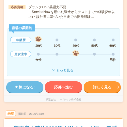
ブランクOK / 英語力不要
応募資格
・ServiceNowを用いた製造からテストまでの経験(2年以
上)・設計書に基づいた自走での開発経験…
職場の雰囲気
年齢層
20代
30代
40代
50代
60代
男女比率
女性
男性
もっと見る
気になる!
応募へ進む
詳しく見る
派遣会社
レバテック株式会社
未読
掲載日
2026/08/06