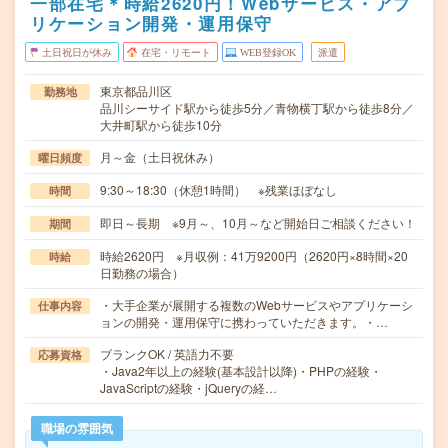
一部在宅＊時給2620円！Webサービス・アプ
リケーション開発・運用保守
土日祝日が休み
在宅・リモート
WEB登録OK
派遣
東京都品川区
勤務地
品川シーサイド駅から徒歩5分／青物横丁駅から徒歩8分／
大井町駅から徒歩10分
月～金（土日祝休み）
曜日頻度
9:30～18:30（休憩1時間） ※残業ほぼなし
時間
即日～長期 ※9月～、10月～など開始日ご相談ください！
期間
時給2620円 ※月収例：41万9200円（2620円×8時間×20
時給
日勤務の場合）
・大手企業が展開する複数のWebサービスやアプリケーシ
仕事内容
ョンの開発・運用保守に携わっていただきます。・…
ブランクOK / 英語力不要
応募資格
・Java2年以上の経験(基本設計以降)・PHPの経験・
JavaScriptの経験・jQueryの経…
職場の雰囲気