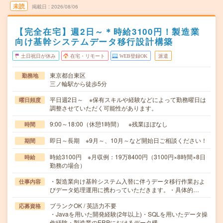
未読
掲載日
2026/08/06
【完全在宅】週2日～＊時給3100円！製造業
向け基幹システムデータ移行設計構築
土日祝日が休み
在宅・リモート
WEB登録OK
派遣
東京都台東区
勤務地
三ノ輪駅から徒歩5分
平日週2日～ ※保有スキルや経験などによって勤務曜日は
曜日頻度
調整させていただく可能性があります。
9:00～18:00（休憩1時間） ※残業ほぼなし
時間
即日～長期 ※9月～、10月～など開始日ご相談ください！
期間
時給3100円 ※月収例：19万8400円（3100円×8時間×8日
時給
勤務の場合）
・製造業向け基幹システム入替に伴うデータ移行作業およ
仕事内容
びデータ処理運用に携わっていただきます。・具体的…
ブランクOK / 英語力不要
応募資格
・Javaを用いた開発経験(2年以上)・SQLを用いたデータ操
作経験・製造業のERPにおけるデータ構…