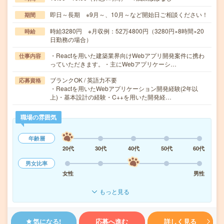
即日～長期 ※9月～、10月～など開始日ご相談ください！
期間
時給3280円 ※月収例：52万4800円（3280円×8時間×20
時給
日勤務の場合）
・Reactを用いた建築業界向けWebアプリ開発案件に携わ
仕事内容
っていただきます。・主にWebアプリケーシ…
ブランクOK / 英語力不要
応募資格
・Reactを用いたWebアプリケーション開発経験(2年以
上)・基本設計の経験・C++を用いた開発経…
職場の雰囲気
年齢層
20代
30代
40代
50代
60代
男女比率
女性
男性
もっと見る
気になる!
応募へ進む
詳しく見る