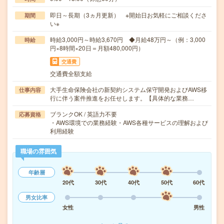
即日～長期（3ヵ月更新） ※開始日お気軽にご相談くださ
期間
い※
時給3,000円～時給3,670円 ◆月給48万円～（例：3,000
時給
円×8時間×20日＝月額480,000円）
交通費
交通費全額支給
大手生命保険会社の新契約システム保守開発およびAWS移
仕事内容
行に伴う案件推進をお任せします。【具体的な業務…
ブランクOK / 英語力不要
応募資格
・AWS環境での業務経験・AWS各種サービスの理解および
利用経験
職場の雰囲気
年齢層
20代
30代
40代
50代
60代
男女比率
女性
男性