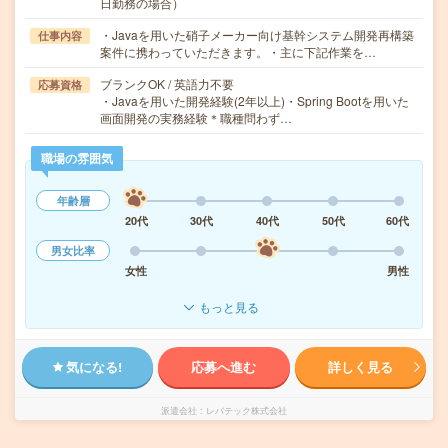
日勤務の場合）
・Javaを用いた硝子メーカー向け基幹システム開発再構築
仕事内容
案件に携わっていただきます。・主に下記作業を…
ブランクOK / 英語力不要
応募資格
・Javaを用いた開発経験(2年以上)・Spring Bootを用いた
画面開発の実務経験＊職種問わず…
職場の雰囲気
年齢層
20代
30代
40代
50代
60代
男女比率
女性
男性
もっと見る
気になる!
応募へ進む
詳しく見る
派遣会社
レバテック株式会社