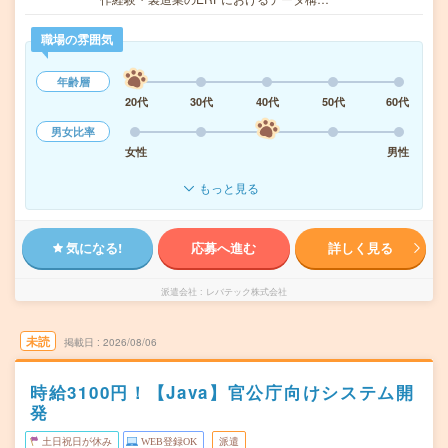
職場の雰囲気
年齢層
20代
30代
40代
50代
60代
男女比率
女性
男性
もっと見る
気になる!
応募へ進む
詳しく見る
派遣会社
レバテック株式会社
未読
掲載日
2026/08/06
時給3100円！【Java】官公庁向けシステム開
発
土日祝日が休み
WEB登録OK
派遣