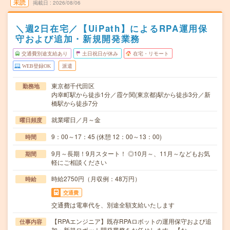
未読
掲載日
2026/08/06
＼週2日在宅／【UiPath】によるRPA運用保
守および追加・新規開発業務
交通費別途支給あり
土日祝日が休み
在宅・リモート
WEB登録OK
派遣
東京都千代田区
勤務地
内幸町駅から徒歩1分／霞ケ関(東京都)駅から徒歩3分／新
橋駅から徒歩7分
就業曜日／月～金
曜日頻度
9：00～17：45 (休憩 12：00～13：00)
時間
9月～長期！9月スタート！ ◎10月～、11月～などもお気
期間
軽にご相談ください
時給2750円（月収例：48万円）
時給
交通費
交通費は電車代を、別途全額支給いたします
【RPAエンジニア】既存RPAロボットの運用保守および追
仕事内容
加・新規ロボット開発業務をお任せします。【お…