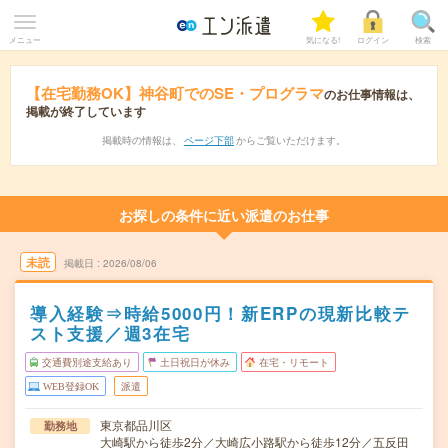
メニュー
気になる!
ログイン
検索
【在宅勤務OK】神谷町でのSE・プログラマ
のお仕事情報は、
掲載が終了しています
掲載時の情報は、
ページ下部
からご覧いただけます。
お探しの条件に近い派遣のお仕事
未読
掲載日
2026/08/06
導入経験⇒時給5000円！新ERPの現新比較テ
スト支援／週3在宅
交通費別途支給あり
土日祝日が休み
在宅・リモート
WEB登録OK
派遣
東京都品川区
勤務地
大崎駅から徒歩2分／大崎広小路駅から徒歩12分／五反田