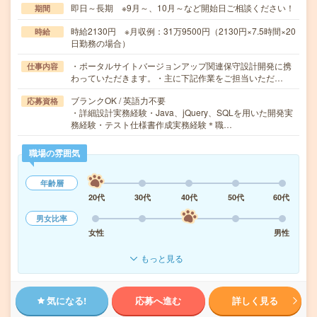
即日～長期 ※9月～、10月～など開始日ご相談ください！
期間
時給2130円 ※月収例：31万9500円（2130円×7.5時間×20
時給
日勤務の場合）
・ポータルサイトバージョンアップ関連保守設計開発に携
仕事内容
わっていただきます。・主に下記作業をご担当いただ…
ブランクOK / 英語力不要
応募資格
・詳細設計実務経験・Java、jQuery、SQLを用いた開発実
務経験・テスト仕様書作成実務経験＊職…
職場の雰囲気
年齢層
20代
30代
40代
50代
60代
男女比率
女性
男性
もっと見る
気になる!
応募へ進む
詳しく見る