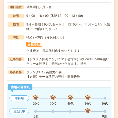
就業曜日／月～金
曜日頻度
9：00～18：00 (休憩 12：00～13：00)
時間
9月～長期！9月スタート！ ◎10月～、11月～などもお気
期間
軽にご相談ください！
時給2700円（月収例50万）
時給
交通費
交通費は、電車代別途支給いたします
【システム開発エンジニア】省庁向けのPowerShellを用い
仕事内容
たツール開発をご担当いただきます。担当…
ブランクOK / 英語力不要
応募資格
【必須】データ移行の設計・開発経験
職場の雰囲気
年齢層
20代
30代
40代
50代
60代
男女比率
女性
男性