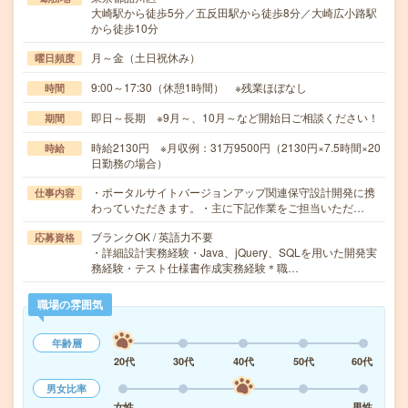
大崎駅から徒歩5分／五反田駅から徒歩8分／大崎広小路駅
から徒歩10分
月～金（土日祝休み）
曜日頻度
9:00～17:30（休憩1時間） ※残業ほぼなし
時間
即日～長期 ※9月～、10月～など開始日ご相談ください！
期間
時給2130円 ※月収例：31万9500円（2130円×7.5時間×20
時給
日勤務の場合）
・ポータルサイトバージョンアップ関連保守設計開発に携
仕事内容
わっていただきます。・主に下記作業をご担当いただ…
ブランクOK / 英語力不要
応募資格
・詳細設計実務経験・Java、jQuery、SQLを用いた開発実
務経験・テスト仕様書作成実務経験＊職…
職場の雰囲気
年齢層
20代
30代
40代
50代
60代
男女比率
女性
男性