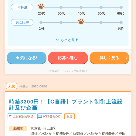
年齢層
20代
30代
40代
50代
60代
男女比率
女性
男性
もっと見る
気になる!
応募へ進む
詳しく見る
派遣会社
レバテック株式会社
未読
掲載日
2026/08/06
時給3300円！【C言語】プラント制御上流設
計及び企画
土日祝日が休み
WEB登録OK
派遣
東京都千代田区
勤務地
御茶ノ水駅から徒歩5分／新御茶ノ水駅から徒歩8分／神田