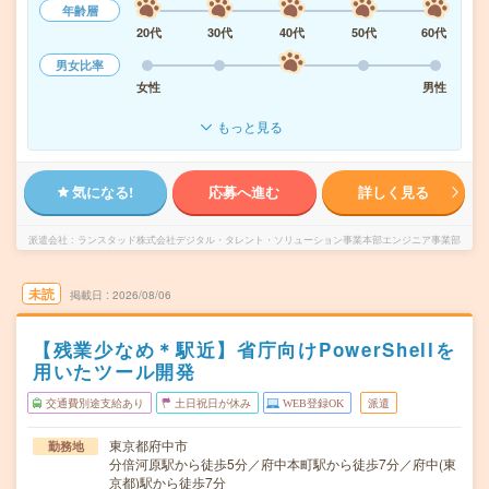
年齢層
20代
30代
40代
50代
60代
男女比率
女性
男性
もっと見る
気になる!
応募へ進む
詳しく見る
派遣会社
ランスタッド株式会社デジタル・タレント・ソリューション事業本部エンジニア事業部
未読
掲載日
2026/08/06
【残業少なめ＊駅近】省庁向けPowerShellを
用いたツール開発
交通費別途支給あり
土日祝日が休み
WEB登録OK
派遣
東京都府中市
勤務地
分倍河原駅から徒歩5分／府中本町駅から徒歩7分／府中(東
京都)駅から徒歩7分