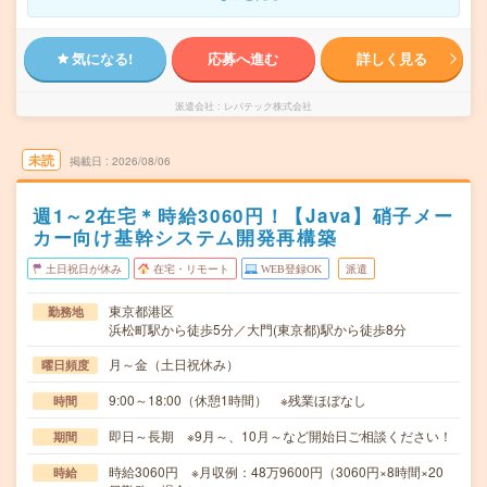
気になる!
応募へ進む
詳しく見る
派遣会社
レバテック株式会社
未読
掲載日
2026/08/06
週1～2在宅＊時給3060円！【Java】硝子メー
カー向け基幹システム開発再構築
土日祝日が休み
在宅・リモート
WEB登録OK
派遣
東京都港区
勤務地
浜松町駅から徒歩5分／大門(東京都)駅から徒歩8分
月～金（土日祝休み）
曜日頻度
9:00～18:00（休憩1時間） ※残業ほぼなし
時間
即日～長期 ※9月～、10月～など開始日ご相談ください！
期間
時給3060円 ※月収例：48万9600円（3060円×8時間×20
時給