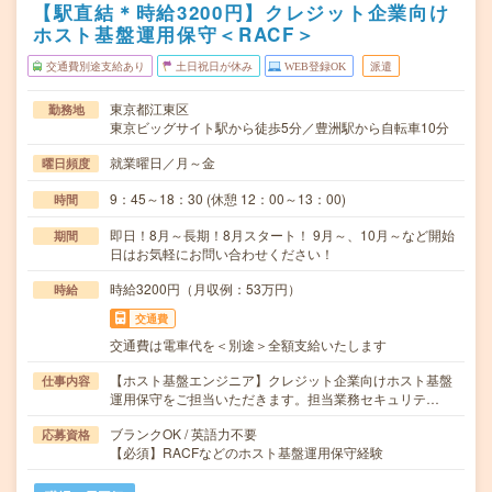
【駅直結＊時給3200円】クレジット企業向け
ホスト基盤運用保守＜RACF＞
交通費別途支給あり
土日祝日が休み
WEB登録OK
派遣
東京都江東区
勤務地
東京ビッグサイト駅から徒歩5分／豊洲駅から自転車10分
就業曜日／月～金
曜日頻度
9：45～18：30 (休憩 12：00～13：00)
時間
即日！8月～長期！8月スタート！ 9月～、10月～など開始
期間
日はお気軽にお問い合わせください！
時給3200円（月収例：53万円）
時給
交通費
交通費は電車代を＜別途＞全額支給いたします
【ホスト基盤エンジニア】クレジット企業向けホスト基盤
仕事内容
運用保守をご担当いただきます。担当業務セキュリテ…
ブランクOK / 英語力不要
応募資格
【必須】RACFなどのホスト基盤運用保守経験