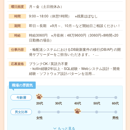
月～金（土日祝休み）
曜日頻度
9:00～18:00（休憩1時間） ※残業ほぼなし
時間
即日～長期 ※9月～、10月～など開始日ご相談ください！
期間
時給3060円 ※月収例：48万9600円（3060円×8時間×20
時給
日勤務の場合）
・輸配送システムにおけるDB刷新案件の移行(DB/AP) の開
仕事内容
発サブリーダーをご担当いただきます。・…
ブランクOK / 英語力不要
応募資格
・kotlin経験2年以上・SQL経験・Webシステム設計・開発
経験・ソフトウェア設計パターンを活用…
職場の雰囲気
年齢層
20代
30代
40代
50代
60代
男女比率
女性
男性
もっと見る