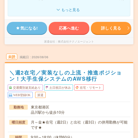
もっと見る
気になる!
応募へ進む
詳しく見る
派遣会社
株式会社テクノエージェント
未読
掲載日
2026/08/06
＼週2在宅／実装なしの上流・推進ポジショ
ン！大手生保システムのAWS移行
交通費別途支給あり
土日祝日が休み
在宅・リモート
WEB登録OK
派遣
東京都港区
勤務地
品川駅から徒歩10分
月～金★在宅（週2日）と出社（週3日）の併用勤務が可能
曜日頻度
です★
9:00～18:00（休憩60分）
時間