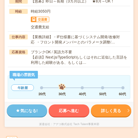
【急募】即日～長期（3カ月以上） ★8月～OK！
期間
時給3050円
時給
交通費
交通費支給
【業務詳細】・IF仕様書に基づくシステム開発/改修対
仕事内容
応 ・フロント開発メンバーとのパラメータ調整/…
ブランクOK / 英語力不要
応募資格
【必須】Next.js/TypeScriptもしくはそれに近似した言語を
利用した経験がある、もしくは…
職場の雰囲気
年齢層
20代
30代
40代
50代
60代
気になる!
応募へ進む
詳しく見る
派遣会社
アデコ株式会社 Tech Talent事業本部