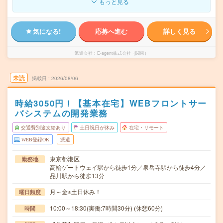
もっと見る
気になる!
応募へ進む
詳しく見る
派遣会社
E-agent株式会社（関東）
未読
掲載日
2026/08/06
時給3050円！【基本在宅】WEBフロントサー
バシステムの開発業務
交通費別途支給あり
土日祝日が休み
在宅・リモート
WEB登録OK
派遣
東京都港区
勤務地
高輪ゲートウェイ駅から徒歩1分／泉岳寺駅から徒歩4分／
品川駅から徒歩13分
月～金※土日休み！
曜日頻度
10:00～18:30(実働:7時間30分) (休憩60分)
時間