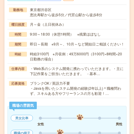
東京都渋谷区
勤務地
恵比寿駅から徒歩5分／代官山駅から徒歩8分
月～金（土日祝休み）
曜日頻度
9:00～18:00（休憩1時間） ※残業ほぼなし
時間
即日～長期 ※9月～、10月～など開始日ご相談ください！
期間
時給3100円 ※月収例：49万6000円（3100円×8時間×20
時給
日勤務の場合）
・Web系のシステム開発に携わっていただきます。・主に
仕事内容
下記作業をご担当いただきます。 - 基本…
ブランクOK / 英語力不要
応募資格
・Javaを用いたシステム開発の経験(2年以上)＊職種問わ
ず、スキルある方やフリーランスの方も歓迎！…
職場の雰囲気
男女比率
女性
男性
職場の様子