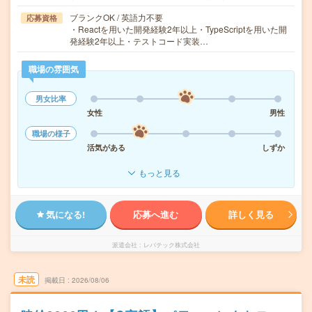
ブランクOK / 英語力不要
応募資格
・Reactを用いた開発経験2年以上・TypeScriptを用いた開
発経験2年以上・テストコード実装…
職場の雰囲気
男女比率
女性
男性
職場の様子
活気がある
しずか
もっと見る
気になる!
応募へ進む
詳しく見る
派遣会社
レバテック株式会社
未読
掲載日
2026/08/06