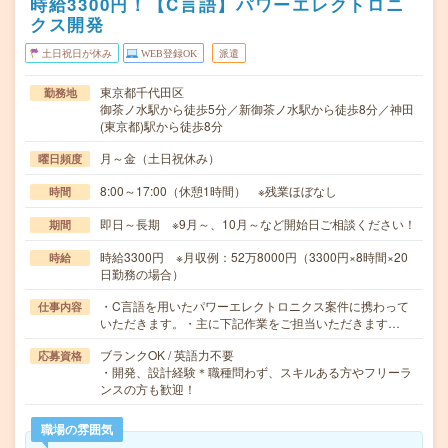
時給3300円！【C言語】パワーエレクトロニ
クス開発
土日祝日が休み
WEB登録OK
派遣
東京都千代田区
勤務地
御茶ノ水駅から徒歩5分／新御茶ノ水駅から徒歩8分／神田
(東京都)駅から徒歩8分
月～金（土日祝休み）
曜日頻度
8:00～17:00（休憩1時間） ※残業ほぼなし
時間
即日～長期 ※9月～、10月～など開始日ご相談ください！
期間
時給3300円 ※月収例：52万8000円（3300円×8時間×20
時給
日勤務の場合）
・C言語を用いたパワーエレクトロニクス案件に携わって
仕事内容
いただきます。・主に下記作業をご担当いただきます…
ブランクOK / 英語力不要
応募資格
・開発、設計経験＊職種問わず、スキルある方やフリーラ
ンスの方も歓迎！
職場の雰囲気