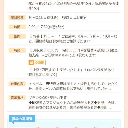
駅から徒歩12分／北品川駅から徒歩15分／新馬場駅から徒
歩15分
月～金(土日祝休み) #週3日以上在宅
曜日頻度
9:00～17:30(休憩45分)
時間
【 急募 】即日～ ＊ご就業中、8月～、9月～、10月～な
期間
ど、開始時期はお気軽にご相談ください！
【 月収例 】85万円 時給5000円＋交通費＋残業代別途全
時給
額支給 ※ご経験やスキルにより異なります
交通費
【 上限4万円まで 】支給いたします！(※バス代支給あり、
弊社規定に基づく)
＜＜求ム、ERP導入経験者！＞＞経験を活かしていただく
仕事内容
分、最高レベルの高時給をお支払い！集中してガッ…
ブランクOK / 英語力不要
応募資格
◆ERP導入プロジェクトのご経験がある方◆財務、会計、
経理領域の知見がある方、業務経験がある方◆現新…
職場の雰囲気