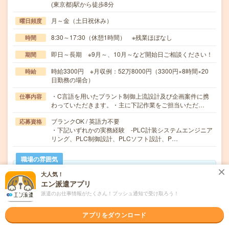
(東京都)駅から徒歩8分
月～金（土日祝休み）
曜日頻度
8:30～17:30（休憩1時間） ※残業ほぼなし
時間
即日～長期 ※9月～、10月～など開始日ご相談ください！
期間
時給3300円 ※月収例：52万8000円（3300円×8時間×20
時給
日勤務の場合）
・C言語を用いたプラント制御上流設計及び企画案件に携
仕事内容
わっていただきます。・主に下記作業をご担当いただ…
ブランクOK / 英語力不要
応募資格
・下記いずれかの実務経験 -PLC計装システムエンジニア
リング、PLC制御設計、PLCソフト設計、P…
職場の雰囲気
大人気！
年齢層
エン派遣アプリ
20代
30代
40代
50代
60代
派遣のお仕事情報がたくさん！プッシュ通知で受け取ろう！
男女比率
アプリをダウンロード
女性
男性