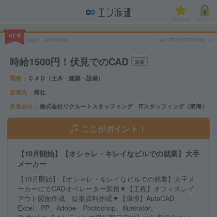
気になる!
ログイン
NEW
掲載日
2026/08/06
No.RSTTK260706168D/12
時給1500円！伏見でのCAD
派遣
職種
ＣＡＤ（土木・建築・設備）
派遣先
商社
派遣会社
株式会社リクルートスタッフィング ITスタッフィング（東海）
ここがポイント！
【10月開始】【オシャレ・キレイなビルでの就業】大手
メーカー
【10月開始】【オシャレ・キレイなビルでの就業】大手メ
ーカーにてCADオペレーター業務▼【工程】オフィスレイ
アウト図面作成、提案資料作成▼【環境】AutoCAD、
Excel、PP、Adobe Photoshop、illustrator、