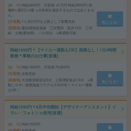
給 与
時給2600円 月収例 41万円 時給2600円×実
働8h×週5日×4週 ※月収例を保証するものではありませ
ん。
交通費
1ヶ月3万円を上限として実費支給
気になる!
勤務地
愛知環状鉄道線 三河豊田 徒歩12分 三河
線 土橋(愛知県) バス20分 ※車通勤可能
時給1600円＊【マイカー通勤もOK】残業なし！1日4時間
勤務＊事務のお仕事[派遣]
給 与
時給1600円 月収例 76,800円
交通費
全額支給
勤務地
大須観音駅徒歩5分、上前津駅徒歩13分 ※通
気になる!
勤しやすい複数路線でアクセスGOOD！マイカー通勤
もOK！
時給1550円＊9月中旬開始【デザイナーアシスタント】イ
ラレ・フォトショ使用[派遣]
給 与
時給1550円
交通費
全額支給