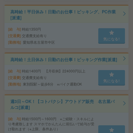
高時給！平日休み！日勤のお仕事！ピッキング、PC作業
[派遣]
給 与
時給1350円
交通費
交通費支給有り
気になる!
勤務地
愛知県名古屋市中区
高時給！土日休み！日勤のお仕事！ピッキング作業[派遣]
給 与
時給1400円 【月収例】224000円以上
交通費
交通費支給有り
気になる!
勤務地
東別院駅～徒歩6分 ※バイク通勤OK
週3日～OK！【コトパクシ】アウトドア販売 名古屋パ
ルコ[派遣]
給 与
時給1500円～1600円 ※ご経験・スキルによ
り考慮致します スマホでかんたんに前払いで給与が受
け取れます（※上限、条件あり）