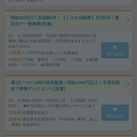
時給3000円！未経験OK！【トヨタ自動車】在宅OK！豊
田市で一般事務[派遣]
給 与
時給3000円 月収例 59万円 時給3000円×実
働8h×週5日×4週+残業30h ※月収例を保証するもので
はありません。
交通費
1ヶ月3万円を上限として実費支給
気になる!
勤務地
三河線 豊田市 バス58分 三河線 土橋(愛
知県) バス75分 ※車通勤可能
週4日＊10-15時の時短勤務！時給1500円以上！非営利団
体で事務アシスタント[派遣]
給 与
時給1500円～1600円＋交 【月収例】120,0
00円～ ■給与の前払いが可能な速払いサービスあり
交通費
交通費支給あり
気になる!
勤務地
愛知県名古屋市中区 中央本線（東海） 金山
（愛知）駅徒歩6分