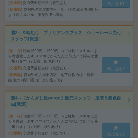
交通費
交通費全額支給（規定あり）
気になる!
勤務地
愛知県名古屋市中区 地下鉄名城線 矢場町駅
より名古屋パルコ東館B1Fへ直結
週3～＆時短可 ブリリアンスプラス ショールーム受付
スタッフ[派遣]
給 与
時給1500円～1600円 ※ご経験・スキルによ
り考慮致します スマホでかんたんに前払いで給与が受
け取れます（※上限、条件あり）
交通費
交通費全額支給（規定あり）
気になる!
勤務地
愛知県名古屋市西区 地下鉄桜通線・鶴舞
線 丸の内駅 8番出口より徒歩8分
週4～【かんざし屋wargo】販売スタッフ 服装＆髪色自
由[派遣]
給 与
時給1600円～1700円 ※ご経験・スキルによ
り考慮致します スマホでかんたんに前払いで給与が受
け取れます（※上限、条件あり）
交通費
交通費全額支給（規定あり）
気になる!