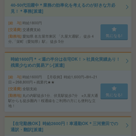
40-50代活躍中＊業務の効率化を考えるのが好きな方必
見！＊事務[派遣]
給 与
時給1800円
交通費
交通費支給
気になる!
勤務地
愛知県 名古屋市東区 「久屋大通駅」 徒歩 4
分,「栄町（愛知県）駅」 徒歩 5分
時給1600円＊＜週の半分は在宅OK！＞社員化実績あり！
残業少なめの貿易アシ[派遣]
給 与
時給1600円 【月収例】時給1,600円×8H×21
日＝268,800円＋残業代★★
交通費
全額支給
気になる!
勤務地
丸の内駅徒歩1分、伏見駅徒歩7分 ※久屋大通
駅からも徒歩圏内！桜通線をご利用の方にも便利な立
地！
【在宅勤務OK】時給2600円！車通勤OK＊三河豊田での
通訳・翻訳[派遣]