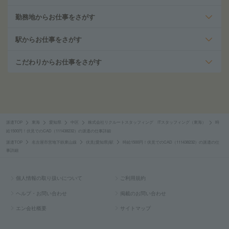
勤務地からお仕事をさがす
駅からお仕事をさがす
こだわりからお仕事をさがす
派遣TOP
東海
愛知県
中区
株式会社リクルートスタッフィング ITスタッフィング（東海）
時
給1500円！伏見でのCAD（111438232）の派遣の仕事詳細
派遣TOP
名古屋市営地下鉄東山線
伏見(愛知県)駅
時給1500円！伏見でのCAD（111438232）の派遣の仕
事詳細
個人情報の取り扱いについて
ご利用規約
ヘルプ・お問い合わせ
掲載のお問い合わせ
エン会社概要
サイトマップ