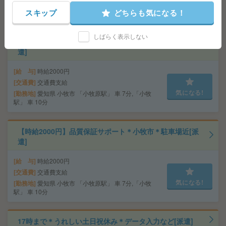
線 名古屋駅徒歩1分、名鉄名古屋本線 名鉄名古屋駅徒
スキップ
どちらも気になる！
歩1分
しばらく表示しない
【時給2000円】任務保証サポート＊小牧市＊土日祝休[派
遣]
給 与
時給2000円
交通費
交通費支給
気になる!
勤務地
愛知県 小牧市 「小牧原駅」 車 7分,「小牧
駅」 車 10分
【時給2000円】品質保証サポート＊小牧市＊駐車場近[派
遣]
給 与
時給2000円
交通費
交通費支給
気になる!
勤務地
愛知県 小牧市 「小牧原駅」 車 7分,「小牧
駅」 車 10分
17時まで＊うれしい土日祝休み＊データ入力など[派遣]