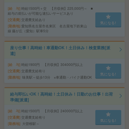
給 与
時給1500円＋交 【月収例】225,000円～ ■
給与の前払いが可能な速払いサービスあり
交通費
交通費支給あり
気になる!
勤務地
愛知県名古屋市名東区 名古屋地下鉄東山
線 藤が丘（愛知）駅車5分
座り仕事！高時給！車通勤OK！土日休み！検査業務[派
遣]
給 与
時給1900円 【月収例】304000円以上
交通費
交通費支給有り
気になる!
勤務地
味美駅～徒歩13分 ※車通勤・バイク通勤OK
給与即払いOK！高時給！土日休み！日勤のお仕事！出荷
準備[派遣]
給 与
時給1500円 【月収例】240000円以上
交通費
交通費支給有り
気になる!
勤務地
大曽根駅～