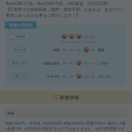
AutoCAD LT系、AutoCAD R系、CAD建築、OUTLOOK
【IT業界での就業経験（期間・資格不問）があれば、あなたのご
希望に合ったお仕事をご紹介します！】
職場の雰囲気
年齢層
20代
30代
40代
50代
60代
男女比率
女性
男性
職場の様子
活気がある
しずか
仕事の仕方
テキパキ
コツコツ
募集情報
時給
時給1500円 月収例 24万0000円 時給1500円×実働7h30m×週5日×4週
+残業10h ※月収例を保証するものではありません。※給与即受取りサ