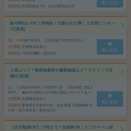
気になる!
勤務地
伏見駅徒歩1分、丸の内駅徒歩5分
給与即払いOK！高時給！日勤のお仕事！入出荷ピッキン
グ[派遣]
給 与
時給1450円 【月収例】220000円以上
交通費
交通費支給有り
気になる!
勤務地
中村公園駅～徒歩9分
人気エリア＊郵便物集荷や書類確認など＊アラフィフ活
躍中[派遣]
給 与
時給1500円～1550円＋交 【月収例】232,5
00円～ ■給与の前払いが可能な速払いサービスあり
交通費
交通費支給あり
気になる!
勤務地
愛知県名古屋市中区 名古屋地下鉄鶴舞線 丸
の内（名古屋市営）駅徒歩3分
【在宅勤務OK】17時まで＊未経験OK！ナゴヤドーム前