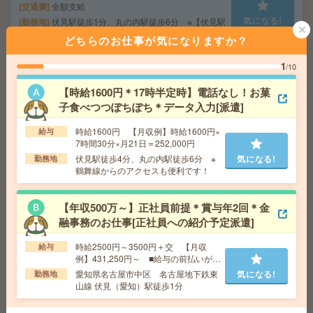
交通費
全額支給
気になる!
勤務地
伏見駅徒歩1分、丸の内駅徒歩6分 ※【伏見駅
直結】鶴舞線も沿線！栄エリアからも徒歩圏内で便
どちらのお仕事が気になりますか？
利！駅直結！
1
/10
【オープニング募集】おばあちゃんのお散歩付き添いも
【時給1600円＊17時半定時】電話なし！お菓
仕事の1つ[派遣]
子食べつつぽちぽち＊データ入力[派遣]
給 与
無資格未経験：時給1450円～ ■週払いOK
時給1600円 【月収例】時給1600円×
給与
■扶養内OK ■日収1万1600円以上
7時間30分×月21日＝252,000円
交通費
交通費全額支給
伏見駅徒歩4分、丸の内駅徒歩6分 ※
気になる!
勤務地
気になる!
勤務地
【名古屋市中区】伏見・大須観音・市役所な
鶴舞線からのアクセスも便利です！
ど勤務地多数！
【年収500万～】正社員前提＊賞与年2回＊金
融事務のお仕事[正社員への紹介予定派遣]
【2名募集】週3～4日在宅＊未経験OK＊メールで面接日
程調整[派遣]
時給2500円～3500円＋交 【月収
給与
例】431,250円～ ■給与の前払いが可
給 与
時給1500円＋交 【月収例】296,250円～ ■
能な速払いサービスあり
愛知県名古屋市中区 名古屋地下鉄東
気になる!
勤務地
給与の前払いが可能な速払いサービスあり
山線 伏見（愛知）駅徒歩1分
交通費
交通費支給あり
気になる!
勤務地
愛知県名古屋市中村区 名古屋地下鉄東山