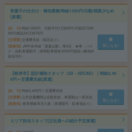
和菓子の仕分け・梱包業務/時給1350円/日勤/残業少なめ
[派遣]
給 与
時給1350円 日額平均1万800円/月額22万68
00円/残込24万3675円
交通費
交通費支給（規定あり）
気になる!
勤務地
JR中央本線「新森山駅」車3分 ★車・バイ
ク・自転車通勤可（有料駐車場有/2000円負担 ※敷地外
徒歩3分）
【岐阜市】設計補助スタッフ（2D・3DCAD）｜時給2,40
0円＋交通費支給[派遣]
給 与
時給2,400円＋交通費支給
交通費
公共交通機関は全額支給、車通勤は一部支給
気になる!
勤務地
岐阜県岐阜市六条（車通勤可・駐車場あり）
エリア担当スタッフ[正社員への紹介予定派遣]
1400円