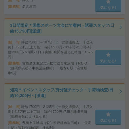
給 与
勤務地
名古屋市
気になる!
3日間限定＊国際スポーツ大会にて案内・誘導スタッフ/日
給15,750円[派遣]
給 与
時給1500円～1875円（一律交通費込）【収入
例】3.9万円以上可能 時給1500円×10時間×2日間+時
給1500円×5時間×1日（実働8時間を越えた時給：1875
円）
気になる!
勤務地
古橋廣之進記念浜松市総合水泳場（ToBiO）
（静岡県浜松市中央区篠原町） 最寄り駅：高塚駅
車9分
短期＊イベントスタッフ/身分証チェック・手荷物検査/日
給10,200円～[派遣]
給 与
時給1700円～2125円（一律交通費込）【収入
例】6.3万円以上可能 時給1700円×7.5時間×5日間
（勤務日数により異なる）
気になる!
勤務地
豊橋市民球場（愛知県豊橋市岩田町） 最寄
り駅：運動公園前駅 徒歩5分