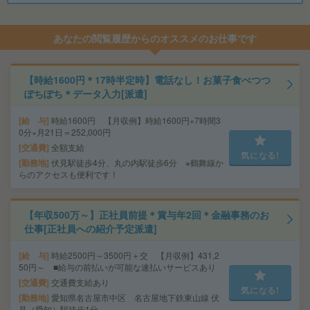
あなたの閲覧履歴からのオススメのお仕事です
【時給1600円＊17時半定時】電話なし！お菓子食べつつ
ぽちぽち＊データ入力[派遣]
給 与
時給1600円 【月収例】時給1600円×7時間3
0分×月21日＝252,000円
交通費
全額支給
気になる!
勤務地
伏見駅徒歩4分、丸の内駅徒歩6分 ※鶴舞線か
らのアクセスも便利です！
【年収500万～】正社員前提＊賞与年2回＊金融事務のお
仕事[正社員への紹介予定派遣]
給 与
時給2500円～3500円＋交 【月収例】431,2
50円～ ■給与の前払いが可能な速払いサービスあり
交通費
交通費支給あり
気になる!
勤務地
愛知県名古屋市中区 名古屋地下鉄東山線 伏
見（愛知）駅徒歩1分