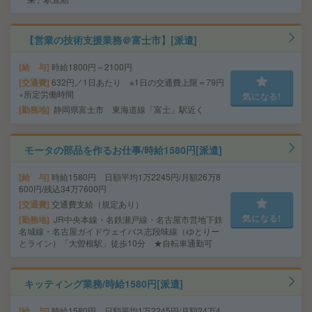
【営業の技術支援業務＠富士市】[派遣]
給 与
時給1800円～2100円
交通費
632円／1日あたり ※1日の交通費上限＝79円
×所定労働時間
気になる!
勤務地
静岡県富士市 東海道線「富士」駅近く
モータの部品を作るお仕事/時給1580円[派遣]
給 与
時給1580円 日額平均1万2245円/月額26万8
600円/残込34万7600円
交通費
交通費支給（規定あり）
気になる!
勤務地
JR中央本線・名鉄瀬戸線・名古屋市営地下鉄
名城線・名古屋ガイドウェイバス志段味線（ゆとりー
とライン）「大曽根駅」徒歩10分 ★自転車通勤可
キッティング業務/時給1580円[派遣]
給 与
時給1580円 日額平均1万2245円/月額24万4