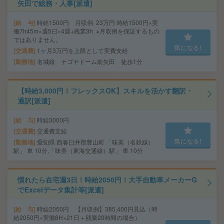
矢田で総務・人事[派遣]
給 与
時給1500円 月収例 23万円 時給1500円×実
働7h45m×週5日×4週+残業3h ※月収例を保証するもの
ではありません。
気になる!
交通費
1ヶ月3万円を上限として実費支給
勤務地
名城線 ナゴヤドーム前矢田 徒歩1分
【時給3,000円！フレックスOK】スキルを活かす翻訳・
通訳[派遣]
給 与
時給3000円
交通費
交通費支給
気になる!
勤務地
愛知県 西春日井郡豊山町 「味美（名鉄線）
駅」 車 10分,「味美（東海交通線）駅」 車 10分
慣れたら在宅週3日！時給2050円！大手自動車メーカーG
でExcelデータ集計等[派遣]
給 与
時給2050円 【月収例】385,400円見込（時
給2050円×実働8H×21日＋残業20時間の場合）