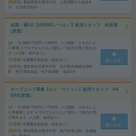
勤務地
愛知県名古屋市中区 上前津駅から徒歩4
分 大須商店街内
短期・週3日【HERNO／ヘルノ】販売スタッフ 松坂屋
[派遣]
給 与
時給1750円～1850円 ※ご経験・スキルによ
り優遇 スマホでかんたんに前払いで給与が受け取れま
す（※上限、条件あり）
交通費
交通費全額支給（規定あり）
気になる!
勤務地
愛知県名古屋市中区 地下鉄名城線矢場町
駅 地下通路直結、地下鉄栄駅 徒歩5分
オープニング募集【ルイ・ヴィトン】販売スタッフ HA
ERA[派遣]
給 与
時給1700円～1750円 ※ご経験・スキルによ
り考慮致します スマホでかんたんに前払いで給与が受
け取れます（※上限、条件あり）
交通費
交通費全額支給（規定あり）
気になる!
勤務地
愛知県名古屋市中区 地下鉄東山線・名城線
「栄」駅直結