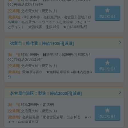
900円/残込30万4150円
交通費
交通費支給（規定あり）
気になる!
勤務地
JR中央本線・名鉄瀬戸線・名古屋市営地下鉄
名城線・名古屋ガイドウェイバス志段味線（ゆとりー
とライン）「大曽根駅」徒歩10分 ★自転車通勤可
弥富市！軽作業！時給1900円[派遣]
給 与
時給1900円 日額平均1万5200円/月額30万4
000円/残込37万5250円
交通費
交通費支給（規定あり）
気になる!
勤務地
愛知県弥富市 ★無料駐車場有 ※敷地内徒歩3
分
名古屋市港区！製造！時給2050円[派遣]
給 与
時給2050円～2100円
交通費
交通費支給（規定あり）
気になる!
勤務地
名鉄築港線「東名古屋港駅」徒歩10分 ★バ
イク・自転車通勤可