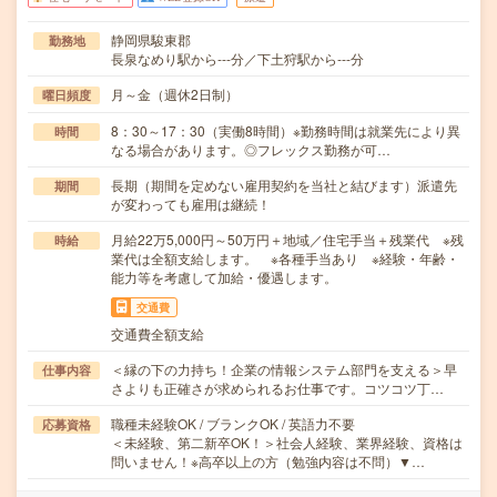
静岡県駿東郡
勤務地
長泉なめり駅から---分／下土狩駅から---分
月～金（週休2日制）
曜日頻度
8：30～17：30（実働8時間）※勤務時間は就業先により異
時間
なる場合があります。◎フレックス勤務が可…
長期（期間を定めない雇用契約を当社と結びます）派遣先
期間
が変わっても雇用は継続！
月給22万5,000円～50万円＋地域／住宅手当＋残業代 ※残
時給
業代は全額支給します。 ※各種手当あり ※経験・年齢・
能力等を考慮して加給・優遇します。
交通費
交通費全額支給
＜縁の下の力持ち！企業の情報システム部門を支える＞早
仕事内容
さよりも正確さが求められるお仕事です。コツコツ丁…
職種未経験OK / ブランクOK / 英語力不要
応募資格
＜未経験、第二新卒OK！＞社会人経験、業界経験、資格は
問いません！※高卒以上の方（勉強内容は不問）▼…