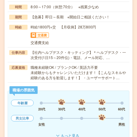
8:00～17:00（休憩:70分） ※残業少なめ
時間
【急募】即日～長期 ※開始日ご相談ください！
期間
時給1800円+交 【月収例】28万800円
時給
交通費
交通費支給
【社内ヘルプデスク・キッティング】＊ヘルプデスク・一
仕事内容
次受付(1日15～20件位)・電話、メール対応、…
職種未経験OK / ブランクOK / 英語力不要
応募資格
未経験からもチャレンジいただけます！【こんなスキルや
経験のある方を歓迎します！】 ・ユーザーサポート…
職場の雰囲気
年齢層
20代
30代
40代
50代
60代
男女比率
女性
男性
もっと見る