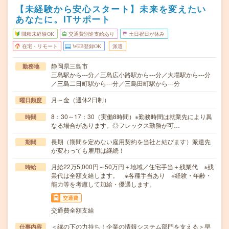
【未経験から安心スタート】未来を変えたい
あなたに。ITサポート
職種未経験OK
交通費別途支給あり
土日祝日が休み
在宅・リモート
WEB登録OK
派遣
静岡県三島市
勤務地
三島駅から---分／三島広小路駅から---分／大場駅から---分
／三島二日町駅から---分／三島田町駅から---分
月～金（週休2日制）
曜日頻度
8：30～17：30（実働8時間）※勤務時間は就業先により異
時間
なる場合があります。◎フレックス勤務が可…
長期（期間を定めない雇用契約を当社と結びます）派遣先
期間
が変わっても雇用は継続！
月給22万5,000円～50万円＋地域／住宅手当＋残業代 ※残
時給
業代は全額支給します。 ※各種手当あり ※経験・年齢・
能力等を考慮して加給・優遇します。
交通費
交通費全額支給
＜縁の下の力持ち！企業の情報システム部門を支える＞早
仕事内容