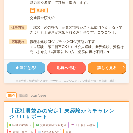
能力等を考慮して加給・優遇します。
交通費
交通費全額支給
＜縁の下の力持ち！企業の情報システム部門を支える＞早
仕事内容
さよりも正確さが求められるお仕事です。コツコツ丁…
職種未経験OK / ブランクOK / 英語力不要
応募資格
＜未経験、第二新卒OK！＞社会人経験、業界経験、資格は
問いません！※高卒以上の方（勉強内容は不問）▼…
気になる!
応募へ進む
詳しく見る
派遣会社
株式会社スタッフサービス エンジニアリング事業本部（無期雇用派遣）
未読
掲載日
2026/08/05
【正社員並みの安定】未経験からチャレン
ジ！ITサポート
職種未経験OK
交通費別途支給あり
土日祝日が休み
在宅・リモート
WEB登録OK
派遣