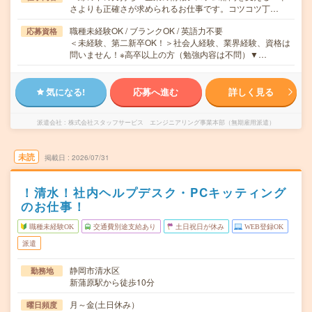
さよりも正確さが求められるお仕事です。コツコツ丁…
職種未経験OK / ブランクOK / 英語力不要
応募資格
＜未経験、第二新卒OK！＞社会人経験、業界経験、資格は
問いません！※高卒以上の方（勉強内容は不問）▼…
気になる!
応募へ進む
詳しく見る
派遣会社
株式会社スタッフサービス エンジニアリング事業本部（無期雇用派遣）
未読
掲載日
2026/07/31
！清水！社内ヘルプデスク・PCキッティング
のお仕事！
職種未経験OK
交通費別途支給あり
土日祝日が休み
WEB登録OK
派遣
静岡市清水区
勤務地
新蒲原駅から徒歩10分
月～金(土日休み）
曜日頻度