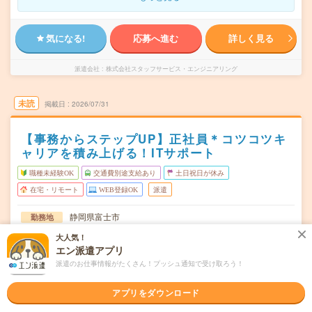
気になる!
応募へ進む
詳しく見る
派遣会社
株式会社スタッフサービス・エンジニアリング
未読
掲載日
2026/07/31
【事務からステップUP】正社員＊コツコツキ
ャリアを積み上げる！ITサポート
職種未経験OK
交通費別途支給あり
土日祝日が休み
在宅・リモート
WEB登録OK
派遣
静岡県富士市
勤務地
富士駅から---分／柚木(身延線)駅から---分／新富士(静岡県)
大人気！
駅から---分／竪堀駅から---分／富士川駅から---分
エン派遣アプリ
月～金（週休2日制）
曜日頻度
派遣のお仕事情報がたくさん！プッシュ通知で受け取ろう！
8：30～17：30（実働8時間）※勤務時間は就業先により異
時間
アプリをダウンロード
なる場合があります。◎フレックス勤務が可…