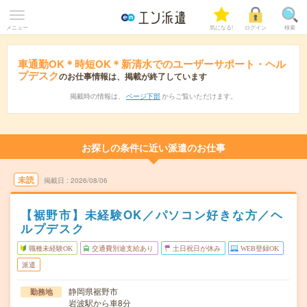
メニュー
気になる!
ログイン
検索
車通勤OK＊時短OK＊新清水でのユーザーサポート・ヘル
プデスク
のお仕事情報は、掲載が終了しています
掲載時の情報は、
ページ下部
からご覧いただけます。
お探しの条件に近い派遣のお仕事
未読
掲載日
2026/08/06
【裾野市】未経験OK／パソコン好きな方／ヘ
ルプデスク
職種未経験OK
交通費別途支給あり
土日祝日が休み
WEB登録OK
派遣
静岡県裾野市
勤務地
岩波駅から車8分