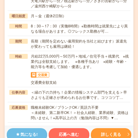
天竜川駅から---分／積志駅から---分／さぎの宮駅から---分
／遠州西ケ崎駅から---分
月～金（週休2日制）
曜日頻度
8：30～17：30（実働8時間）※勤務時間は就業先により異
時間
なる場合があります。◎フレックス勤務が可…
長期（期間を定めない雇用契約を当社と結びます）派遣先
期間
が変わっても雇用は継続！
月給22万5,000円～50万円＋地域／住宅手当＋残業代 ※残
時給
業代は全額支給します。 ※各種手当あり ※経験・年齢・
能力等を考慮して加給・優遇します。
交通費
交通費全額支給
＜縁の下の力持ち！企業の情報システム部門を支える＞早
仕事内容
さよりも正確さが求められるお仕事です。コツコツ丁…
職種未経験OK / ブランクOK / 英語力不要
応募資格
＜未経験、第二新卒OK！＞社会人経験、業界経験、資格は
問いません！※高卒以上の方（勉強内容は不問）▼…
気になる!
応募へ進む
詳しく見る