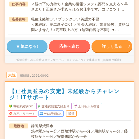
＜縁の下の力持ち！企業の情報システム部門を支える＞早
仕事内容
さよりも正確さが求められるお仕事です。コツコツ丁…
職種未経験OK / ブランクOK / 英語力不要
応募資格
＜未経験、第二新卒OK！＞社会人経験、業界経験、資格は
問いません！※高卒以上の方（勉強内容は不問）▼…
気になる!
応募へ進む
詳しく見る
派遣会社
株式会社スタッフサービス エンジニアリング事業本部（無期雇用派遣）
未読
掲載日
2026/08/02
【正社員並みの安定】未経験からチャレン
ジ！ITサポート
職種未経験OK
交通費別途支給あり
土日祝日が休み
在宅・リモート
WEB登録OK
派遣
静岡県焼津市
勤務地
焼津駅から---分／西焼津駅から---分／用宗駅から---分／藤
枝駅から---分／安倍川駅から---分