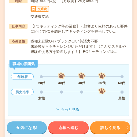
時給1900円+交 【月収例】29万4500円
時給
交通費
交通費支給
【PCキッティング等の業務】・顧客より依頼のあった要件
仕事内容
に応じてPCを調達してキッティングを担当してい…
職種未経験OK / ブランクOK / 英語力不要
応募資格
未経験からもチャレンジいただけます！【こんなスキルや
経験のある方を歓迎します！】 PCキッティング経…
職場の雰囲気
年齢層
20代
30代
40代
50代
60代
男女比率
女性
男性
もっと見る
気になる!
応募へ進む
詳しく見る