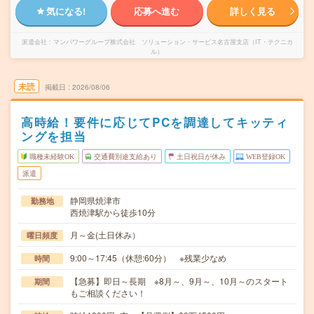
気になる!
応募へ進む
詳しく見る
派遣会社
マンパワーグループ株式会社 ソリューション・サービス名古屋支店（IT・テクニカ
ル）
未読
掲載日
2026/08/06
高時給！要件に応じてPCを調達してキッティ
ングを担当
職種未経験OK
交通費別途支給あり
土日祝日が休み
WEB登録OK
派遣
静岡県焼津市
勤務地
西焼津駅から徒歩10分
月～金(土日休み）
曜日頻度
9:00～17:45（休憩:60分） ※残業少なめ
時間
【急募】即日～長期 ※8月～、9月～、10月～のスタート
期間
もご相談ください！