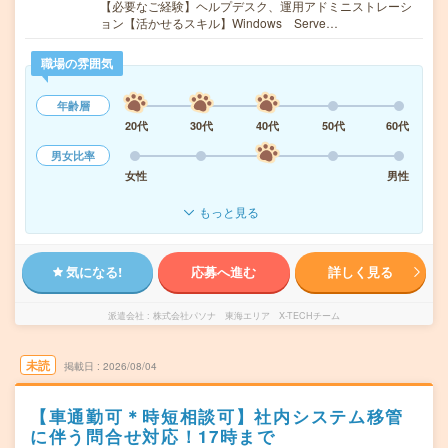
【必要なご経験】ヘルプデスク、運用アドミニストレーシ
ョン【活かせるスキル】Windows Serve…
職場の雰囲気
年齢層
20代
30代
40代
50代
60代
男女比率
女性
男性
もっと見る
気になる!
応募へ進む
詳しく見る
派遣会社
株式会社パソナ 東海エリア X-TECHチーム
未読
掲載日
2026/08/04
【車通勤可＊時短相談可】社内システム移管
に伴う問合せ対応！17時まで