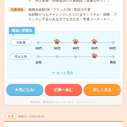
グ、導入業務・情報端末の大量納品（運搬を伴う）…
職種未経験OK / ブランクOK / 英語力不要
応募資格
未経験からもチャレンジいただけます！スキル・経験・ブ
ランクに不安がある方でも大丈夫！専属コーディネー…
職場の雰囲気
年齢層
20代
30代
40代
50代
60代
男女比率
女性
男性
もっと見る
気になる!
応募へ進む
詳しく見る
派遣会社
株式会社スタッフサービス・エンジニアリング
未読
掲載日
2026/08/04