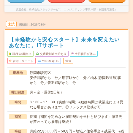
派遣会社
株式会社スタッフサービス エンジニアリング事業本部（無期雇用派遣）
未読
掲載日
2026/08/04
【未経験から安心スタート】未来を変えたい
あなたに。ITサポート
職種未経験OK
交通費別途支給あり
土日祝日が休み
在宅・リモート
WEB登録OK
派遣
静岡市駿河区
勤務地
安倍川駅から---分／用宗駅から---分／柚木(静岡鉄道線)駅
から---分／音羽町駅から---分
月～金（週休2日制）
曜日頻度
8：30～17：30（実働8時間）※勤務時間は就業先により異
時間
なる場合があります。◎フレックス勤務が可…
長期（期間を定めない雇用契約を当社と結びます）派遣先
期間
が変わっても雇用は継続！
月給22万5,000円～50万円＋地域／住宅手当＋残業代 ※残
時給