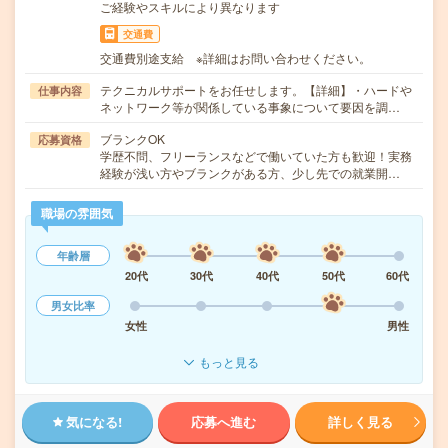
ご経験やスキルにより異なります
交通費
交通費別途支給 ※詳細はお問い合わせください。
テクニカルサポートをお任せします。【詳細】・ハードや
仕事内容
ネットワーク等が関係している事象について要因を調…
ブランクOK
応募資格
学歴不問、フリーランスなどで働いていた方も歓迎！実務
経験が浅い方やブランクがある方、少し先での就業開…
職場の雰囲気
年齢層
20代
30代
40代
50代
60代
男女比率
女性
男性
もっと見る
気になる!
応募へ進む
詳しく見る