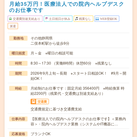
月給35万円！医療法人での院内ヘルプデスク
のお仕事です
交通費別途支給あり
土日祝日が休み
残業なし
WEB登録OK
派遣
その他静岡県
勤務地
二俣本町駅から徒歩9分
月～金 ※曜日の相談可能
曜日頻度
8:30～17:30 （実働8時間）休憩60分 ※残業なし
時間
2026年9月上旬～長期 ※スタート日相談OK！ #9月～開
期間
始OK！
月給制のお仕事です：固定月給 356400円 ※時給換算 時
時給
給2200円（残業代・交通費は別途支給あり）
交通費
交通費規定に基づき交通費支給
【医療法人での院内ヘルプデスクのお仕事です】＜業務内
仕事内容
容＞・院内ヘルプデスク業務（システムやIT機器に…
ブランクOK
応募資格