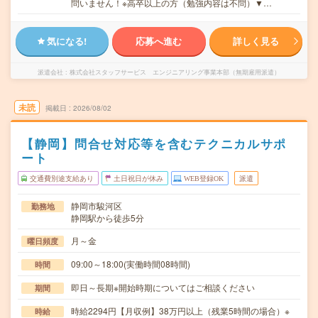
問いません！※高卒以上の方（勉強内容は不問）▼…
気になる!
応募へ進む
詳しく見る
派遣会社
株式会社スタッフサービス エンジニアリング事業本部（無期雇用派遣）
未読
掲載日
2026/08/02
【静岡】問合せ対応等を含むテクニカルサポ
ート
交通費別途支給あり
土日祝日が休み
WEB登録OK
派遣
静岡市駿河区
勤務地
静岡駅から徒歩5分
月～金
曜日頻度
09:00～18:00(実働時間08時間)
時間
即日～長期※開始時期についてはご相談ください
期間
時給2294円【月収例】38万円以上（残業5時間の場合）※
時給