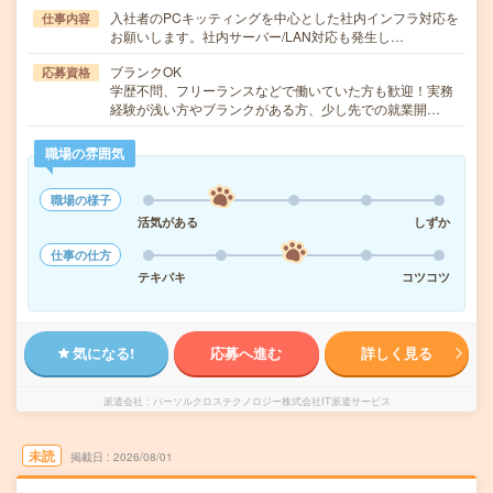
入社者のPCキッティングを中心とした社内インフラ対応を
仕事内容
お願いします。社内サーバー/LAN対応も発生し…
ブランクOK
応募資格
学歴不問、フリーランスなどで働いていた方も歓迎！実務
経験が浅い方やブランクがある方、少し先での就業開…
職場の雰囲気
職場の様子
活気がある
しずか
仕事の仕方
テキパキ
コツコツ
気になる!
応募へ進む
詳しく見る
派遣会社
パーソルクロステクノロジー株式会社IT派遣サービス
未読
掲載日
2026/08/01