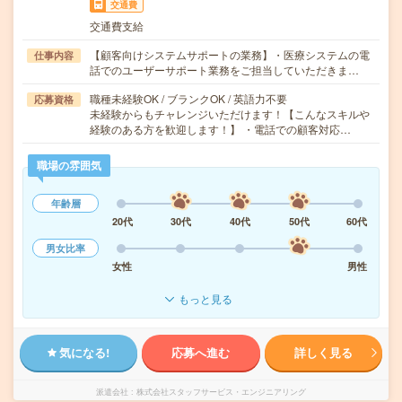
交通費
交通費支給
【顧客向けシステムサポートの業務】・医療システムの電
仕事内容
話でのユーザーサポート業務をご担当していただきま…
職種未経験OK / ブランクOK / 英語力不要
応募資格
未経験からもチャレンジいただけます！【こんなスキルや
経験のある方を歓迎します！】 ・電話での顧客対応…
職場の雰囲気
年齢層
20代
30代
40代
50代
60代
男女比率
女性
男性
もっと見る
気になる!
応募へ進む
詳しく見る
派遣会社
株式会社スタッフサービス・エンジニアリング