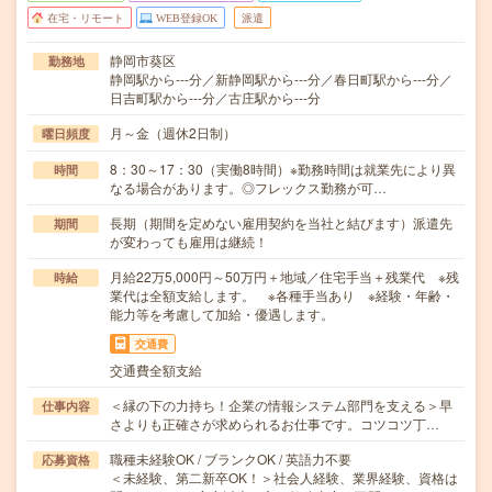
在宅・リモート
WEB登録OK
派遣
静岡市葵区
勤務地
静岡駅から---分／新静岡駅から---分／春日町駅から---分／
日吉町駅から---分／古庄駅から---分
月～金（週休2日制）
曜日頻度
8：30～17：30（実働8時間）※勤務時間は就業先により異
時間
なる場合があります。◎フレックス勤務が可…
長期（期間を定めない雇用契約を当社と結びます）派遣先
期間
が変わっても雇用は継続！
月給22万5,000円～50万円＋地域／住宅手当＋残業代 ※残
時給
業代は全額支給します。 ※各種手当あり ※経験・年齢・
能力等を考慮して加給・優遇します。
交通費
交通費全額支給
＜縁の下の力持ち！企業の情報システム部門を支える＞早
仕事内容
さよりも正確さが求められるお仕事です。コツコツ丁…
職種未経験OK / ブランクOK / 英語力不要
応募資格
＜未経験、第二新卒OK！＞社会人経験、業界経験、資格は