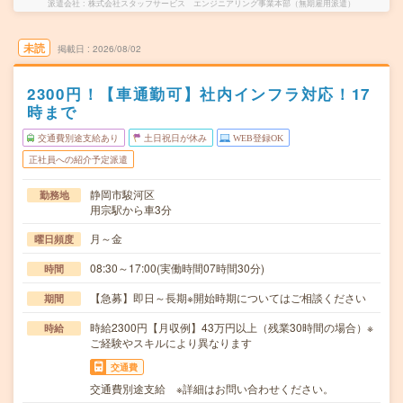
派遣会社
株式会社スタッフサービス エンジニアリング事業本部（無期雇用派遣）
未読
掲載日
2026/08/02
2300円！【車通勤可】社内インフラ対応！17
時まで
交通費別途支給あり
土日祝日が休み
WEB登録OK
正社員への紹介予定派遣
静岡市駿河区
勤務地
用宗駅から車3分
月～金
曜日頻度
08:30～17:00(実働時間07時間30分)
時間
【急募】即日～長期※開始時期についてはご相談ください
期間
時給2300円【月収例】43万円以上（残業30時間の場合）※
時給
ご経験やスキルにより異なります
交通費
交通費別途支給 ※詳細はお問い合わせください。