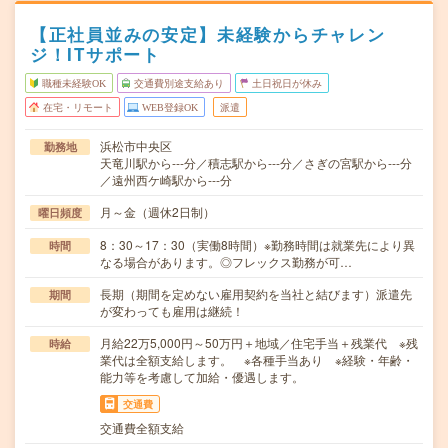
【正社員並みの安定】未経験からチャレン
ジ！ITサポート
職種未経験OK
交通費別途支給あり
土日祝日が休み
在宅・リモート
WEB登録OK
派遣
浜松市中央区
勤務地
天竜川駅から---分／積志駅から---分／さぎの宮駅から---分
／遠州西ケ崎駅から---分
月～金（週休2日制）
曜日頻度
8：30～17：30（実働8時間）※勤務時間は就業先により異
時間
なる場合があります。◎フレックス勤務が可…
長期（期間を定めない雇用契約を当社と結びます）派遣先
期間
が変わっても雇用は継続！
月給22万5,000円～50万円＋地域／住宅手当＋残業代 ※残
時給
業代は全額支給します。 ※各種手当あり ※経験・年齢・
能力等を考慮して加給・優遇します。
交通費
交通費全額支給