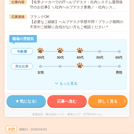
【化学メーカーでのITヘルプデスク・社内システム運用保
仕事内容
守のお仕事】＼社内ヘルプデスク業務／・社内シス…
ブランクOK
応募資格
【必要なご経験】ヘルプデスク学歴不問！ブランク期間の
不安やご経験に自信がない方もご相談ください＊
職場の雰囲気
年齢層
20代
30代
40代
50代
60代
男女比率
女性
男性
もっと見る
気になる!
応募へ進む
詳しく見る
派遣会社
株式会社パソナ 東海エリア X-TECHチーム
未読
掲載日
2026/08/02