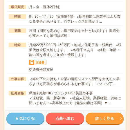
月～金（週休2日制）
曜日頻度
8：30～17：30（実働8時間）※勤務時間は就業先により異
時間
なる場合があります。◎フレックス勤務が可…
長期（期間を定めない雇用契約を当社と結びます）派遣先
期間
が変わっても雇用は継続！
月給22万5,000円～50万円＋地域／住宅手当＋残業代 ※残
時給
業代は全額支給します。 ※各種手当あり ※経験・年齢・
能力等を考慮して加給・優遇します。
交通費
交通費全額支給
＜縁の下の力持ち！企業の情報システム部門を支える＞早
仕事内容
さよりも正確さが求められるお仕事です。コツコツ丁…
職種未経験OK / ブランクOK / 英語力不要
応募資格
＜未経験、第二新卒OK！＞社会人経験、業界経験、資格は
問いません！※高卒以上の方（勉強内容は不問）▼…
気になる!
応募へ進む
詳しく見る