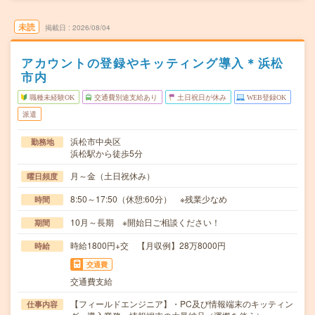
未読
掲載日
2026/08/04
アカウントの登録やキッティング導入＊浜松
市内
職種未経験OK
交通費別途支給あり
土日祝日が休み
WEB登録OK
派遣
浜松市中央区
勤務地
浜松駅から徒歩5分
月～金（土日祝休み）
曜日頻度
8:50～17:50（休憩:60分） ※残業少なめ
時間
10月～長期 ※開始日ご相談ください！
期間
時給1800円+交 【月収例】28万8000円
時給
交通費
交通費支給
【フィールドエンジニア】・PC及び情報端末のキッティン
仕事内容