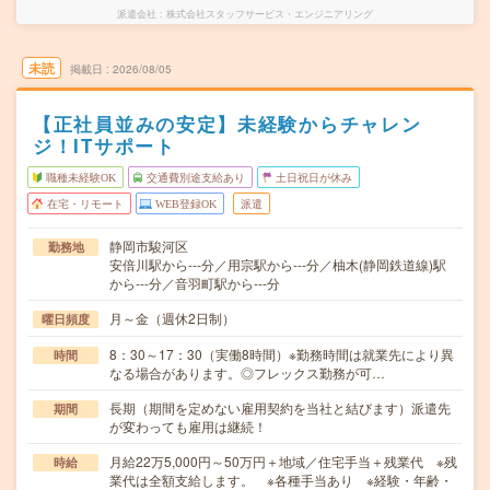
派遣会社
株式会社スタッフサービス・エンジニアリング
未読
掲載日
2026/08/05
【正社員並みの安定】未経験からチャレン
ジ！ITサポート
職種未経験OK
交通費別途支給あり
土日祝日が休み
在宅・リモート
WEB登録OK
派遣
静岡市駿河区
勤務地
安倍川駅から---分／用宗駅から---分／柚木(静岡鉄道線)駅
から---分／音羽町駅から---分
月～金（週休2日制）
曜日頻度
8：30～17：30（実働8時間）※勤務時間は就業先により異
時間
なる場合があります。◎フレックス勤務が可…
長期（期間を定めない雇用契約を当社と結びます）派遣先
期間
が変わっても雇用は継続！
月給22万5,000円～50万円＋地域／住宅手当＋残業代 ※残
時給
業代は全額支給します。 ※各種手当あり ※経験・年齢・