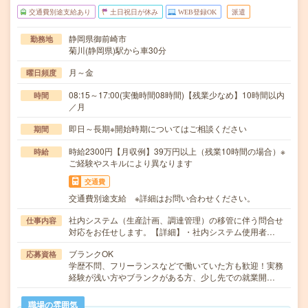
交通費別途支給あり
土日祝日が休み
WEB登録OK
派遣
静岡県御前崎市
勤務地
菊川(静岡県)駅から車30分
月～金
曜日頻度
08:15～17:00(実働時間08時間)【残業少なめ】10時間以内
時間
／月
即日～長期※開始時期についてはご相談ください
期間
時給2300円【月収例】39万円以上（残業10時間の場合）※
時給
ご経験やスキルにより異なります
交通費
交通費別途支給 ※詳細はお問い合わせください。
社内システム（生産計画、調達管理）の移管に伴う問合せ
仕事内容
対応をお任せします。【詳細】・社内システム使用者…
ブランクOK
応募資格
学歴不問、フリーランスなどで働いていた方も歓迎！実務
経験が浅い方やブランクがある方、少し先での就業開…
職場の雰囲気