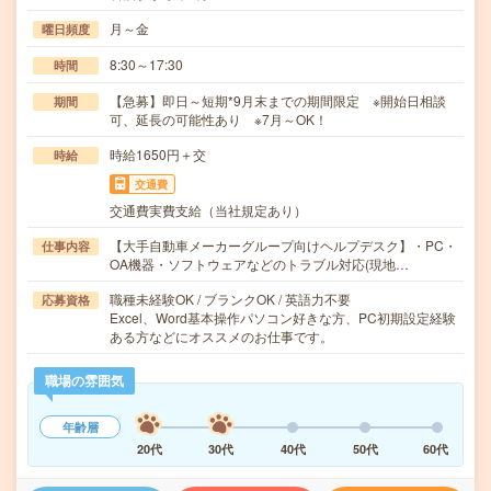
月～金
曜日頻度
8:30～17:30
時間
【急募】即日～短期*9月末までの期間限定 ※開始日相談
期間
可、延長の可能性あり ※7月～OK！
時給1650円＋交
時給
交通費
交通費実費支給（当社規定あり）
【大手自動車メーカーグループ向けヘルプデスク】・PC・
仕事内容
OA機器・ソフトウェアなどのトラブル対応(現地…
職種未経験OK / ブランクOK / 英語力不要
応募資格
Excel、Word基本操作パソコン好きな方、PC初期設定経験
ある方などにオススメのお仕事です。
職場の雰囲気
年齢層
20代
30代
40代
50代
60代