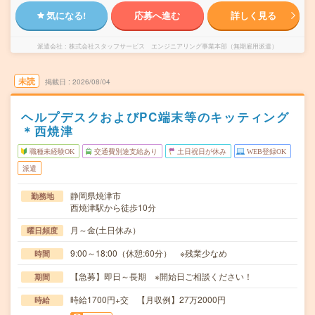
気になる!
応募へ進む
詳しく見る
派遣会社
株式会社スタッフサービス エンジニアリング事業本部（無期雇用派遣）
未読
掲載日
2026/08/04
ヘルプデスクおよびPC端末等のキッティング
＊西焼津
職種未経験OK
交通費別途支給あり
土日祝日が休み
WEB登録OK
派遣
静岡県焼津市
勤務地
西焼津駅から徒歩10分
月～金(土日休み）
曜日頻度
9:00～18:00（休憩:60分） ※残業少なめ
時間
【急募】即日～長期 ※開始日ご相談ください！
期間
時給1700円+交 【月収例】27万2000円
時給