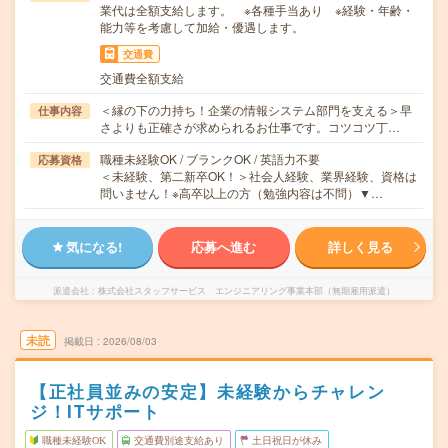
業代は全額支給します。 ※各種手当あり ※経験・年齢・
能力等を考慮して加給・優遇します。
交通費
交通費全額支給
＜縁の下の力持ち！企業の情報システム部門を支える＞早
仕事内容
さよりも正確さが求められるお仕事です。コツコツ丁…
職種未経験OK / ブランクOK / 英語力不要
応募資格
＜未経験、第二新卒OK！＞社会人経験、業界経験、資格は
問いません！※高卒以上の方（勉強内容は不問）▼…
気になる!
応募へ進む
詳しく見る
派遣会社
株式会社スタッフサービス エンジニアリング事業本部（無期雇用派遣）
未読
掲載日
2026/08/03
【正社員並みの安定】未経験からチャレン
ジ！ITサポート
職種未経験OK
交通費別途支給あり
土日祝日が休み