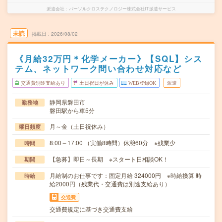
派遣会社
パーソルクロステクノロジー株式会社IT派遣サービス
未読
掲載日
2026/08/02
《月給32万円＊化学メーカー》【SQL】シス
テム、ネットワーク問い合わせ対応など
交通費別途支給あり
土日祝日が休み
WEB登録OK
派遣
静岡県磐田市
勤務地
磐田駅から車5分
月～金（土日祝休み）
曜日頻度
8:00～17:00 （実働8時間）休憩60分 ※残業少
時間
【急募】即日～長期 ※スタート日相談OK！
期間
月給制のお仕事です：固定月給 324000円 ※時給換算 時
時給
給2000円（残業代・交通費は別途支給あり）
交通費
交通費規定に基づき交通費支給