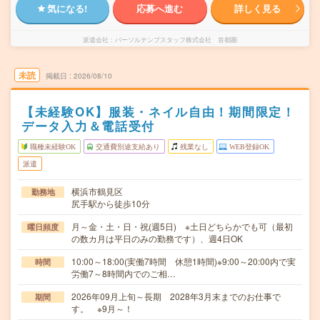
気になる!
応募へ進む
詳しく見る
派遣会社
パーソルテンプスタッフ株式会社 首都圏
未読
掲載日
2026/08/10
【未経験OK】服装・ネイル自由！期間限定！
データ入力＆電話受付
職種未経験OK
交通費別途支給あり
残業なし
WEB登録OK
派遣
横浜市鶴見区
勤務地
尻手駅から徒歩10分
月～金・土・日・祝(週5日) ※土日どちらかでも可（最初
曜日頻度
の数カ月は平日のみの勤務です）、週4日OK
10:00～18:00(実働7時間 休憩1時間)※9:00～20:00内で実
時間
労働7～8時間内でのご相…
2026年09月上旬～長期 2028年3月末までのお仕事で
期間
す。 ※9月～！