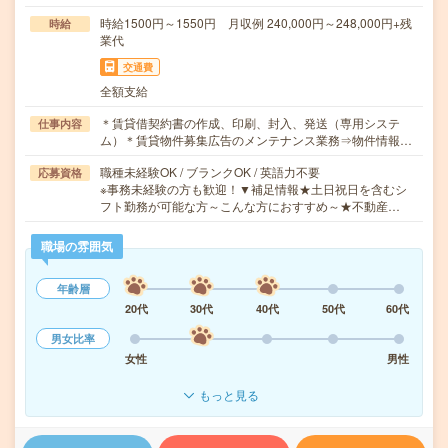
時給1500円～1550円 月収例 240,000円～248,000円+残
時給
業代
交通費
全額支給
＊賃貸借契約書の作成、印刷、封入、発送（専用システ
仕事内容
ム）＊賃貸物件募集広告のメンテナンス業務⇒物件情報…
職種未経験OK / ブランクOK / 英語力不要
応募資格
※事務未経験の方も歓迎！▼補足情報★土日祝日を含むシ
フト勤務が可能な方～こんな方におすすめ～★不動産…
職場の雰囲気
年齢層
20代
30代
40代
50代
60代
男女比率
女性
男性
もっと見る