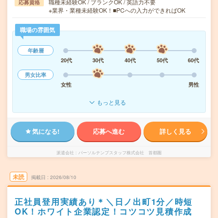
職種未経験OK / ブランクOK / 英語力不要
応募資格
※業界・業種未経験OK！■PCへの入力ができればOK
職場の雰囲気
年齢層
20代
30代
40代
50代
60代
男女比率
女性
男性
もっと見る
気になる!
応募へ進む
詳しく見る
派遣会社
パーソルテンプスタッフ株式会社 首都圏
未読
掲載日
2026/08/10
正社員登用実績あり＊＼日ノ出町1分／時短
OK！ホワイト企業認定！コツコツ見積作成