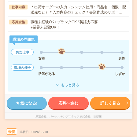
＊出荷オーダーの入力（システム使用：商品名・個数・配
仕事内容
送先など）＊入力内容のチェック＊書類作成のサポー…
職種未経験OK / ブランクOK / 英語力不要
応募資格
※業界未経験OK！
職場の雰囲気
男女比率
女性
男性
職場の様子
活気がある
しずか
もっと見る
気になる!
応募へ進む
詳しく見る
派遣会社
パーソルテンプスタッフ株式会社 首都圏
未読
掲載日
2026/08/10