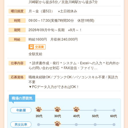
川崎駅から徒歩5分／京急川崎駅から徒歩7分
月～金（週5日） ※土日祝休み
曜日頻度
09:00～17:30(実働7時間30分 休憩1時間)
時間
2026年09月中旬～長期 ※9月～！
期間
時給1600円 月収例 240,000円
時給
交通費
全額支給
＊請求書作成・発行＊システム・Excelへの入力＊社内外か
仕事内容
らの問い合わせ対応 ＊FAX送信・ファイリ…
職種未経験OK / ブランクOK / パソコンスキル不要 / 英語力
応募資格
不要
▼PCデータ入力ができればOK！
職場の雰囲気
年齢層
20代
30代
40代
50代
60代
男女比率