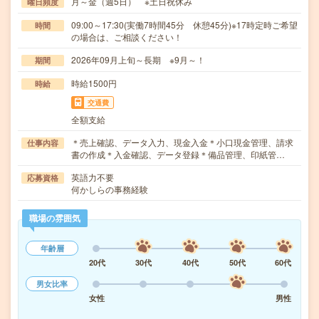
月～金（週5日） ※土日祝休み
曜日頻度
09:00～17:30(実働7時間45分 休憩45分)※17時定時ご希望
時間
の場合は、ご相談ください！
2026年09月上旬～長期 ※9月～！
期間
時給1500円
時給
交通費
全額支給
＊売上確認、データ入力、現金入金＊小口現金管理、請求
仕事内容
書の作成＊入金確認、データ登録＊備品管理、印紙管…
英語力不要
応募資格
何かしらの事務経験
職場の雰囲気
年齢層
20代
30代
40代
50代
60代
男女比率
女性
男性