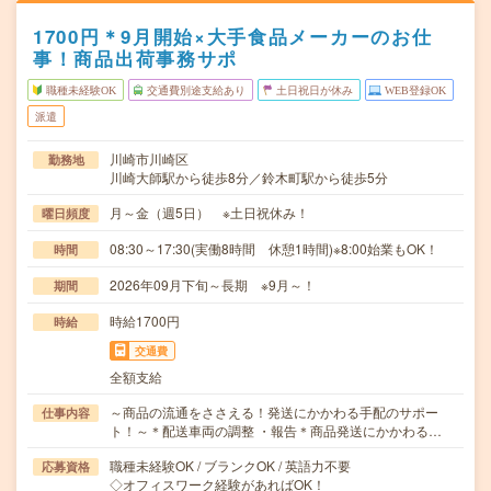
1700円＊9月開始×大手食品メーカーのお仕
事！商品出荷事務サポ
職種未経験OK
交通費別途支給あり
土日祝日が休み
WEB登録OK
派遣
川崎市川崎区
勤務地
川崎大師駅から徒歩8分／鈴木町駅から徒歩5分
月～金（週5日） ※土日祝休み！
曜日頻度
08:30～17:30(実働8時間 休憩1時間)※8:00始業もOK！
時間
2026年09月下旬～長期 ※9月～！
期間
時給1700円
時給
交通費
全額支給
～商品の流通をささえる！発送にかかわる手配のサポー
仕事内容
ト！～＊配送車両の調整 ・報告＊商品発送にかかわる…
職種未経験OK / ブランクOK / 英語力不要
応募資格
◇オフィスワーク経験があればOK！