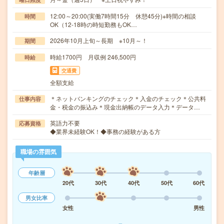
12:00～20:00(実働7時間15分 休憩45分)※時間の相談
時間
OK（12-18時の時短勤務もOK…
2026年10月上旬～長期 ※10月～！
期間
時給1700円 月収例 246,500円
時給
交通費
全額支給
＊ネットバンキングのチェック＊入金のチェック＊公共料
仕事内容
金・税金の振込み＊現金出納帳のデータ入力＊データ…
英語力不要
応募資格
◆業界未経験OK！◆事務の経験がある方
職場の雰囲気
年齢層
20代
30代
40代
50代
60代
男女比率
女性
男性