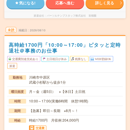
気になる!
応募へ進む
詳しく見る
派遣会社
パーソルテンプスタッフ株式会社 首都圏
未読
掲載日
2026/08/10
高時給1700円「10:00～17:00」ピタッと定時
退社＠事務のお仕事
交通費別途支給あり
土日祝日が休み
残業なし
WEB登録OK
派遣
川崎市中原区
勤務地
武蔵小杉駅から徒歩1分
月～金（週5日） ※【休日】土日祝
曜日頻度
10:00～17:00(実働6時間 休憩1時間)
時間
【急募】即日～長期 ※8月～！
期間
時給1700円 月収例 204,000円
時給
交通費