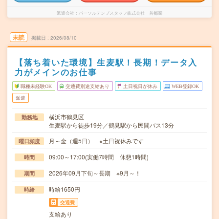
派遣会社
パーソルテンプスタッフ株式会社 首都圏
未読
掲載日
2026/08/10
【落ち着いた環境】生麦駅！長期！データ入
力がメインのお仕事
職種未経験OK
交通費別途支給あり
土日祝日が休み
WEB登録OK
派遣
横浜市鶴見区
勤務地
生麦駅から徒歩19分／鶴見駅から民間バス13分
月～金（週5日） ※土日祝休みです
曜日頻度
09:00～17:00(実働7時間 休憩1時間)
時間
2026年09月下旬～長期 ※9月～！
期間
時給1650円
時給
交通費
支給あり