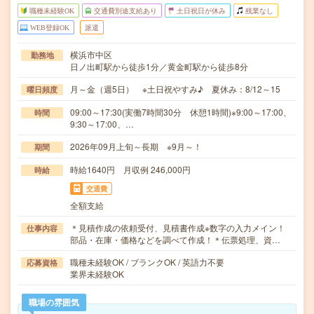
職種未経験OK
交通費別途支給あり
土日祝日が休み
残業なし
WEB登録OK
派遣
横浜市中区
勤務地
日ノ出町駅から徒歩1分／黄金町駅から徒歩8分
月～金（週5日） ※土日祝やすみ♪ 夏休み：8/12～15
曜日頻度
09:00～17:30(実働7時間30分 休憩1時間)※9:00～17:00、
時間
9:30～17:00、…
2026年09月上旬～長期 ※9月～！
期間
時給1640円 月収例 246,000円
時給
交通費
全額支給
＊見積作成の依頼受付、見積書作成※数字の入力メイン！
仕事内容
部品・在庫・価格などを調べて作成！＊伝票処理、資…
職種未経験OK / ブランクOK / 英語力不要
応募資格
業界未経験OK
職場の雰囲気