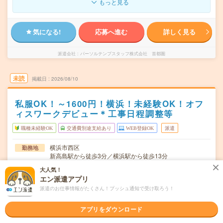
もっと見る
気になる!
応募へ進む
詳しく見る
派遣会社
パーソルテンプスタッフ株式会社 首都圏
未読
掲載日
2026/08/10
私服OK！～1600円！横浜！未経験OK！オフ
ィスワークデビュー＊工事日程調整等
職種未経験OK
交通費別途支給あり
WEB登録OK
派遣
横浜市西区
勤務地
新高島駅から徒歩3分／横浜駅から徒歩13分
大人気！
月～金・土・日・祝(週5日) ※シフト制 ※週4-5日勤務
曜日頻度
エン派遣アプリ
（土もしくは日曜日のいずれかは出勤いただける方を募集
♪）
派遣のお仕事情報がたくさん！プッシュ通知で受け取ろう！
09:45～19:00(実働8時間 休憩1時間15分)
時間
アプリをダウンロード
【急募】即日～長期 8月21日スタートです！ ※8月～！
期間