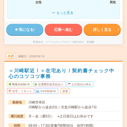
女性
男性
もっと見る
気になる!
応募へ進む
詳しく見る
派遣会社
パーソルテンプスタッフ株式会社 首都圏
未読
掲載日
2026/08/10
＜川崎駅近！＞在宅あり！契約書チェック中
心のコツコツ事務
職種未経験OK
交通費別途支給あり
土日祝日が休み
在宅・リモート
WEB登録OK
派遣
川崎市幸区
勤務地
川崎駅から徒歩2分／京急川崎駅から徒歩7分
月～金（週5日） ※土日祝日はお休みです
曜日頻度
09:00～17:30(実働7時間30分 休憩1時間)
時間