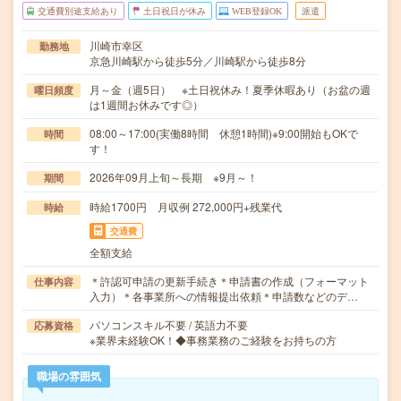
交通費別途支給あり
土日祝日が休み
WEB登録OK
派遣
川崎市幸区
勤務地
京急川崎駅から徒歩5分／川崎駅から徒歩8分
月～金（週5日） ※土日祝休み！夏季休暇あり（お盆の週
曜日頻度
は1週間お休みです◎）
08:00～17:00(実働8時間 休憩1時間)※9:00開始もOKで
時間
す！
2026年09月上旬～長期 ※9月～！
期間
時給1700円 月収例 272,000円+残業代
時給
交通費
全額支給
＊許認可申請の更新手続き＊申請書の作成（フォーマット
仕事内容
入力）＊各事業所への情報提出依頼＊申請数などのデ…
パソコンスキル不要 / 英語力不要
応募資格
※業界未経験OK！◆事務業務のご経験をお持ちの方
職場の雰囲気