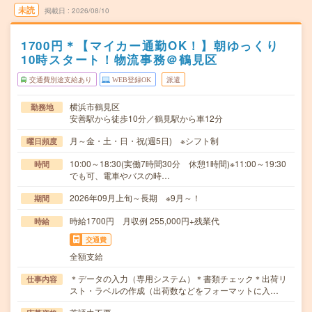
未読
掲載日
2026/08/10
1700円＊【マイカー通勤OK！】朝ゆっくり
10時スタート！物流事務＠鶴見区
交通費別途支給あり
WEB登録OK
派遣
横浜市鶴見区
勤務地
安善駅から徒歩10分／鶴見駅から車12分
月～金・土・日・祝(週5日) ※シフト制
曜日頻度
10:00～18:30(実働7時間30分 休憩1時間)※11:00～19:30
時間
でも可、電車やバスの時…
2026年09月上旬～長期 ※9月～！
期間
時給1700円 月収例 255,000円+残業代
時給
交通費
全額支給
＊データの入力（専用システム）＊書類チェック＊出荷リ
仕事内容
スト・ラベルの作成（出荷数などをフォーマットに入…