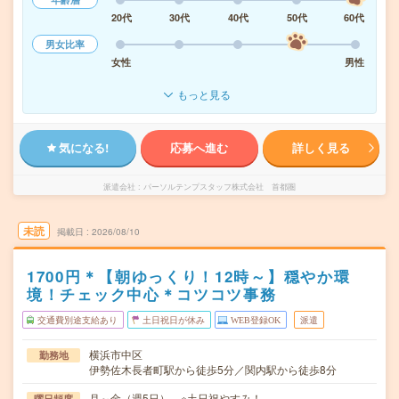
20代
30代
40代
50代
60代
男女比率
女性
男性
もっと見る
気になる!
応募へ進む
詳しく見る
派遣会社
パーソルテンプスタッフ株式会社 首都圏
未読
掲載日
2026/08/10
1700円＊【朝ゆっくり！12時～】穏やか環
境！チェック中心＊コツコツ事務
交通費別途支給あり
土日祝日が休み
WEB登録OK
派遣
横浜市中区
勤務地
伊勢佐木長者町駅から徒歩5分／関内駅から徒歩8分
月～金（週5日） ※土日祝やすみ！
曜日頻度