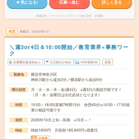
気になる!
応募へ進む
詳しく見る
派遣会社
パーソルテンプスタッフ株式会社 首都圏
未読
掲載日
2026/08/10
＼週3or4日＆10:00開始／教育業界×事務ワー
ク
交通費別途支給あり
土日祝日が休み
WEB登録OK
派遣
横浜市神奈川区
勤務地
神奈川駅から徒歩2分／横浜駅から徒歩6分
月・火・水・木・金(週4日) ※週3日の相談可能です！
曜日頻度
（月・水・金曜日は出社必須となります）
10:00～18:00(実働7時間15分 休憩45分)※10:00～17:00就
時間
業の相談可能です
2026年10月上旬～長期 ※10月～！
期間
時給1600円 月収例 185,600円+残業代
時給
交通費