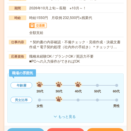
2026年10月上旬～長期 ※10月～！
期間
時給1550円 月収例 232,500円+残業代
時給
交通費
全額支給
＊契約書の内容確認・不備チェック・見積作成・決裁文書
仕事内容
作成＊電子契約処理（社内外の手続き）＊チェックリ…
職種未経験OK / ブランクOK / 英語力不要
応募資格
■PCへの入力操作ができればOK
職場の雰囲気
年齢層
20代
30代
40代
50代
60代
男女比率
女性
男性
もっと見る