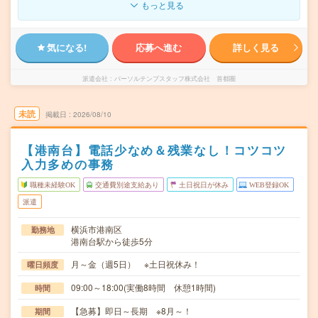
もっと見る
気になる!
応募へ進む
詳しく見る
派遣会社
パーソルテンプスタッフ株式会社 首都圏
未読
掲載日
2026/08/10
【港南台】電話少なめ＆残業なし！コツコツ
入力多めの事務
職種未経験OK
交通費別途支給あり
土日祝日が休み
WEB登録OK
派遣
横浜市港南区
勤務地
港南台駅から徒歩5分
月～金（週5日） ※土日祝休み！
曜日頻度
09:00～18:00(実働8時間 休憩1時間)
時間
【急募】即日～長期 ※8月～！
期間