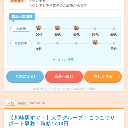
英語力不要
応募資格
◇少しでも事務業務のご経験がある方
職場の雰囲気
年齢層
20代
30代
40代
50代
60代
男女比率
女性
男性
もっと見る
気になる!
応募へ進む
詳しく見る
派遣会社
パーソルテンプスタッフ株式会社 首都圏
未読
掲載日
2026/08/10
【川崎駅すぐ！】大手グループ！こつこつサ
ポート事務！時給1700円