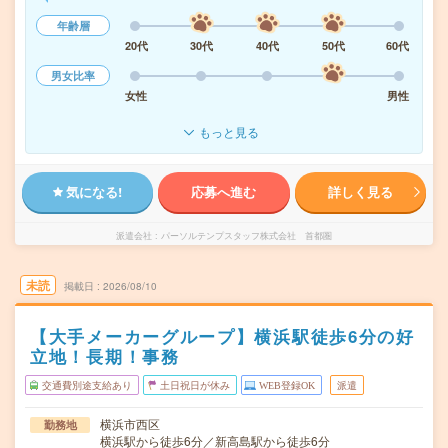
年齢層
20代
30代
40代
50代
60代
男女比率
女性
男性
もっと見る
気になる!
応募へ進む
詳しく見る
派遣会社
パーソルテンプスタッフ株式会社 首都圏
未読
掲載日
2026/08/10
【大手メーカーグループ】横浜駅徒歩6分の好
立地！長期！事務
交通費別途支給あり
土日祝日が休み
WEB登録OK
派遣
横浜市西区
勤務地
横浜駅から徒歩6分／新高島駅から徒歩6分