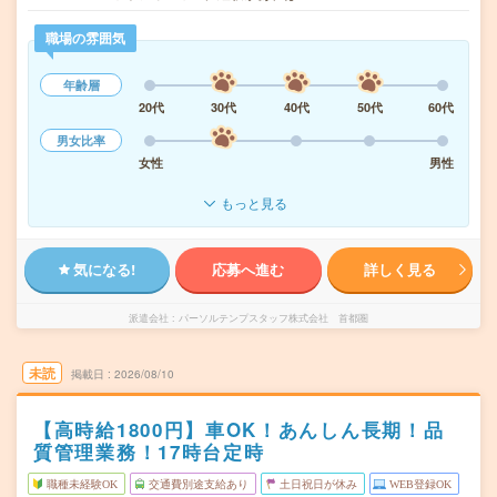
職場の雰囲気
年齢層
20代
30代
40代
50代
60代
男女比率
女性
男性
もっと見る
気になる!
応募へ進む
詳しく見る
派遣会社
パーソルテンプスタッフ株式会社 首都圏
未読
掲載日
2026/08/10
【高時給1800円】車OK！あんしん長期！品
質管理業務！17時台定時
職種未経験OK
交通費別途支給あり
土日祝日が休み
WEB登録OK