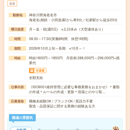
派遣
神奈川県海老名市
勤務地
海老名(相鉄・小田急)駅から車9分／社家駅から徒歩20分
月～金・祝(週5日) ※土日休み（大型連休あり）
曜日頻度
08:30～17:30(実働8時間 休憩1時間)
時間
2026年10月上旬～長期 ※10月～！
期間
時給1800円～1850円 月収例 288,000円～296,000円+残
時給
業代
交通費
全額支給
《ISO9001維持管理に必要な事務業務をおまかせ》＊書類
仕事内容
の作成＊ルールの作成・更新＊現場とのやり取…
職種未経験OK / ブランクOK / 英語力不要
応募資格
製造・品質保証に関する業務の経験ある方
職場の雰囲気
年齢層