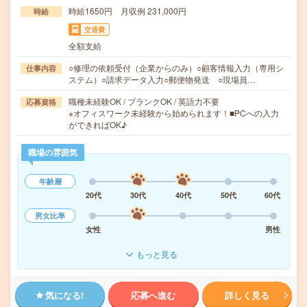
時給1650円 月収例 231,000円
時給
交通費
全額支給
○修理の依頼受付（企業からのみ）○顧客情報入力（専用シ
仕事内容
ステム）○請求データ入力○郵便物発送 ○現場員…
職種未経験OK / ブランクOK / 英語力不要
応募資格
※オフィスワーク未経験から始められます！■PCへの入力
ができればOK♪
職場の雰囲気
年齢層
20代
30代
40代
50代
60代
男女比率
女性
男性
もっと見る
気になる!
応募へ進む
詳しく見る