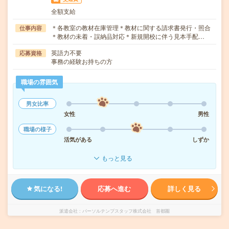
全額支給
＊各教室の教材在庫管理＊教材に関する請求書発行・照合
仕事内容
＊教材の未着・誤納品対応＊新規開校に伴う見本手配…
英語力不要
応募資格
事務の経験お持ちの方
職場の雰囲気
男女比率
女性
男性
職場の様子
活気がある
しずか
もっと見る
気になる!
応募へ進む
詳しく見る
派遣会社
パーソルテンプスタッフ株式会社 首都圏