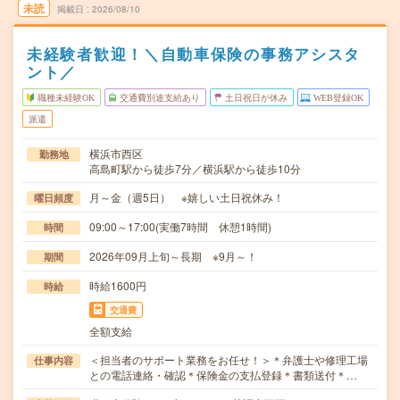
未読
掲載日
2026/08/10
未経験者歓迎！＼自動車保険の事務アシスタ
ント／
職種未経験OK
交通費別途支給あり
土日祝日が休み
WEB登録OK
派遣
横浜市西区
勤務地
高島町駅から徒歩7分／横浜駅から徒歩10分
月～金（週5日） ※嬉しい土日祝休み！
曜日頻度
09:00～17:00(実働7時間 休憩1時間)
時間
2026年09月上旬～長期 ※9月～！
期間
時給1600円
時給
交通費
全額支給
＜担当者のサポート業務をお任せ！＞＊弁護士や修理工場
仕事内容
との電話連絡・確認＊保険金の支払登録＊書類送付＊…