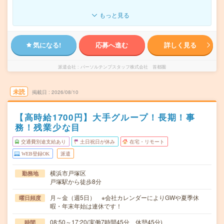
もっと見る
気になる!
応募へ進む
詳しく見る
派遣会社
パーソルテンプスタッフ株式会社 首都圏
未読
掲載日
2026/08/10
【高時給1700円】大手グループ！長期！事
務！残業少な目
交通費別途支給あり
土日祝日が休み
在宅・リモート
WEB登録OK
派遣
横浜市戸塚区
勤務地
戸塚駅から徒歩8分
月～金（週5日） ※会社カレンダーによりGWや夏季休
曜日頻度
暇・年末年始は連休です！
08:50～17:20(実働7時間45分 休憩45分)
時間