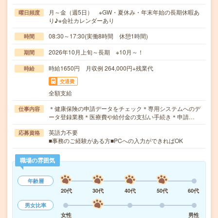
月～金（週5日） ※GW・夏休み・年末年始の長期休暇あ
曜日頻度
り♪※会社カレンダーあり
08:30～17:30(実働8時間 休憩1時間)
時間
2026年10月上旬～長期 ※10月～！
期間
時給1650円 月収例 264,000円+残業代
時給
交通費
全額支給
＊健康保険の申請データをチェック＊専用システムへのデ
仕事内容
ータ登録業務＊医療費や給付金の支払い手続き＊申請…
英語力不要
応募資格
■事務のご経験がある方■PCへの入力ができればOK
職場の雰囲気
年齢層
20代
30代
40代
50代
60代
男女比率
女性
男性