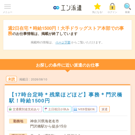
メニュー
気になる!
ログイン
検索
週2日在宅＊時給1500円！大手ドラッグストア本部での事
務
のお仕事情報は、掲載が終了しています
掲載時の情報は、
ページ下部
からご覧いただけます。
お探しの条件に近い派遣のお仕事
未読
掲載日
2026/08/10
【17時台定時＊残業ほどほど】事務＊門沢橋
駅！時給1500円
交通費別途支給あり
土日祝日が休み
WEB登録OK
派遣
神奈川県海老名市
勤務地
門沢橋駅から徒歩15分