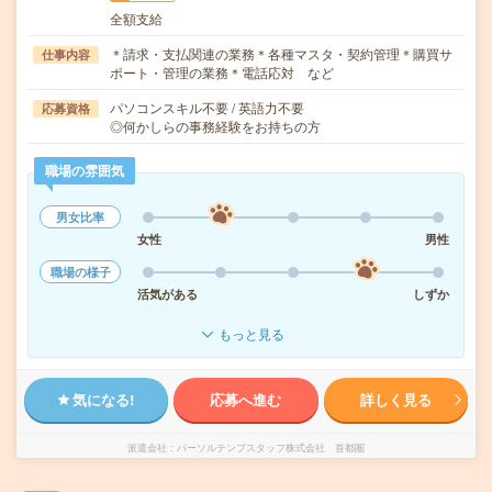
全額支給
＊請求・支払関連の業務＊各種マスタ・契約管理＊購買サ
仕事内容
ポート・管理の業務＊電話応対 など
パソコンスキル不要 / 英語力不要
応募資格
◎何かしらの事務経験をお持ちの方
職場の雰囲気
男女比率
女性
男性
職場の様子
活気がある
しずか
もっと見る
気になる!
応募へ進む
詳しく見る
派遣会社
パーソルテンプスタッフ株式会社 首都圏