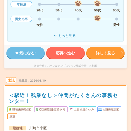
年齢層
20代
30代
40代
50代
60代
男女比率
女性
男性
もっと見る
気になる!
応募へ進む
詳しく見る
派遣会社
パーソルテンプスタッフ株式会社 首都圏
未読
掲載日
2026/08/10
＜駅近！残業なし＞仲間がたくさんの事務セ
ンター！
職種未経験OK
交通費別途支給あり
土日祝日が休み
WEB登録OK
派遣
川崎市幸区
勤務地