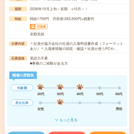
2026年10月上旬～長期 ※10月～！
期間
時給1700円 月収例 263,500円+残業代
時給
交通費
全額支給
＊社員や協力会社の社員の入場申請書作成（フォーマット
仕事内容
あり）＊入場者情報の回収・確認＊社員が使うPCや…
英語力不要
応募資格
■事務のご経験がある方
職場の雰囲気
年齢層
20代
30代
40代
50代
60代
男女比率
女性
男性
もっと見る