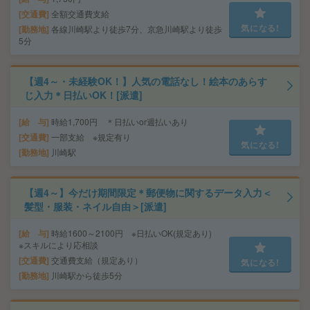
交通費
全額交通費支給
気になる!
勤務地
各線川崎駅より徒歩7分、京急川崎駅より徒歩
5分
【週4～・未経験OK！】人気の電話なし！絵本のあらす
じ入力＊日払いOK！[派遣]
給 与
時給1,700円 ＊日払いor週払いあり
交通費
一部支給 ※規定有り
気になる!
勤務地
川崎駅
【週4～】今だけ期間限定＊郵便物に関するデータ入力＜
髪型・服装・ネイル自由＞[派遣]
給 与
時給1600～2100円 ※日払いOK(規定あり)
※スキルにより応相談
交通費
交通費支給（規定あり）
気になる!
勤務地
川崎駅から徒歩5分