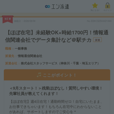
気になる!
ログイン
NEW
掲載日
2026/08/06
No.SSKCS2504421394
【ほぼ在宅】未経験OK×時給1700円！情報通
信関連会社でデータ集計など＠駅チカ
派遣
職種
一般事務
派遣先
情報通信関連会社
派遣会社
株式会社スタッフサービス（神奈川・千葉・埼玉エリア）
ここがポイント！
＜9月スタート！＞残業ほぼなし！質問しやすい環境！
先輩社員が教えてくれます！
【ほぼ在宅】週4日在宅！通勤時間ゼロ！自宅にいたまま、
お仕事できちゃいます！もちろん在宅中にわからないこと
があれば、サポートしますのでご安心を＊