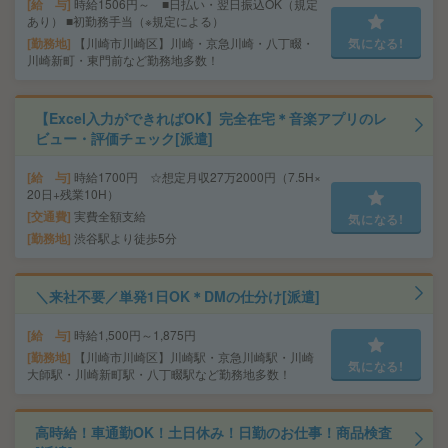
給 与
時給1506円～ ■日払い・翌日振込OK（規定
あり） ■初勤務手当（※規定による）
勤務地
【川崎市川崎区】川崎・京急川崎・八丁畷・
気になる!
川崎新町・東門前など勤務地多数！
【Excel入力ができればOK】完全在宅＊音楽アプリのレ
ビュー・評価チェック[派遣]
給 与
時給1700円 ☆想定月収27万2000円（7.5H×
20日+残業10H）
交通費
実費全額支給
気になる!
勤務地
渋谷駅より徒歩5分
＼来社不要／単発1日OK＊DMの仕分け[派遣]
給 与
時給1,500円～1,875円
勤務地
【川崎市川崎区】川崎駅・京急川崎駅・川崎
気になる!
大師駅・川崎新町駅・八丁畷駅など勤務地多数！
高時給！車通勤OK！土日休み！日勤のお仕事！商品検査