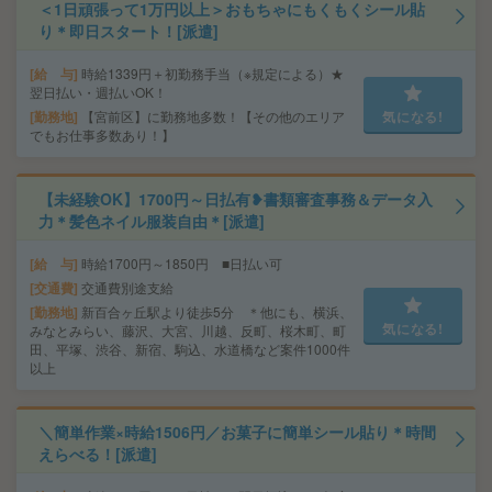
＜1日頑張って1万円以上＞おもちゃにもくもくシール貼
り＊即日スタート！[派遣]
給 与
時給1339円＋初勤務手当（※規定による）★
翌日払い・週払いOK！
勤務地
【宮前区】に勤務地多数！【その他のエリア
気になる!
でもお仕事多数あり！】
【未経験OK】1700円～日払有❥書類審査事務＆データ入
力＊髪色ネイル服装自由＊[派遣]
給 与
時給1700円～1850円 ■日払い可
交通費
交通費別途支給
勤務地
新百合ヶ丘駅より徒歩5分 ＊他にも、横浜、
気になる!
みなとみらい、藤沢、大宮、川越、反町、桜木町、町
田、平塚、渋谷、新宿、駒込、水道橋など案件1000件
以上
＼簡単作業×時給1506円／お菓子に簡単シール貼り＊時間
えらべる！[派遣]