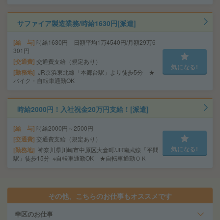
サファイア製造業務/時給1630円[派遣]
給 与
時給1630円 日額平均1万4540円/月額29万6
301円
交通費
交通費支給（規定あり）
気になる!
勤務地
JR京浜東北線「本郷台駅」より徒歩5分 ★
バイク・自転車通勤OK
時給2000円！入社祝金20万円支給！[派遣]
給 与
時給2000円～2500円
交通費
交通費支給（規定あり）
気になる!
勤務地
神奈川県川崎市中原区大倉町/JR南武線「平間
駅」徒歩15分 ※自転車通勤OK ★自転車通勤ＯＫ
その他、こちらのお仕事もオススメです
幸区のお仕事