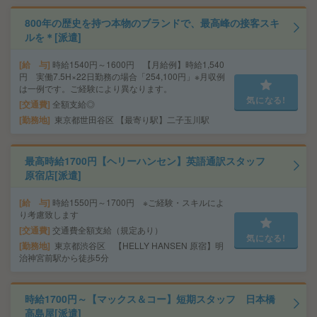
800年の歴史を持つ本物のブランドで、最高峰の接客スキ
ルを＊[派遣]
給 与
時給1540円～1600円 【月給例】時給1,540
円 実働7.5H×22日勤務の場合「254,100円」※月収例
は一例です。ご経験により異なります。
気になる!
交通費
全額支給◎
勤務地
東京都世田谷区 【最寄り駅】二子玉川駅
最高時給1700円【ヘリーハンセン】英語通訳スタッフ
原宿店[派遣]
給 与
時給1550円～1700円 ※ご経験・スキルによ
り考慮致します
交通費
交通費全額支給（規定あり）
気になる!
勤務地
東京都渋谷区 【HELLY HANSEN 原宿】明
治神宮前駅から徒歩5分
時給1700円～【マックス＆コー】短期スタッフ 日本橋
高島屋[派遣]