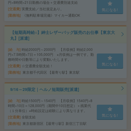
円×8時間×21日勤務の場合＋交通費別途支給
交通費
実費支給／当社規定あり。
気になる!
勤務地
《無料駐車場完備》マイカー通勤OK
【短期高時給○】紳士レザーバッグ販売のお仕事【東京大
丸】[派遣]
給 与
時給2000円～2000円 【月収例】時給2,000
円×7.5時間×7日＝105,000円 ※月収例は一例です。勤
務時間や日数等により変動いたします。
気になる!
交通費
☆交通費全額支給！
勤務地
東京都千代田区 【最寄り駅】東京駅
9/16～29限定｜ヘルノ短期販売[派遣]
給 与
時給1500円～1540円 【月収例】1540円×8
時間×10日＝128,000円（期間中10日想定）＋残業代
（１分単位）※時給設定は経験により異なります。
気になる!
交通費
全額支給
勤務地
東京都新宿区 【最寄り駅】新宿三丁目駅