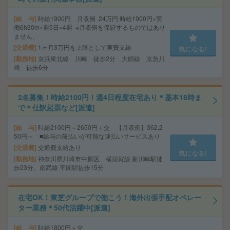
給 与
時給1900円 月収例 24万円 時給1900円×実
働6h30m×週5日×4週 ※月収例を保証するものではあり
ません。
交通費
1ヶ月3万円を上限として実費支給
気になる!
勤務地
京浜東北線 川崎 徒歩2分 大師線 京急川
崎 徒歩6分
2名募集！時給2100円！週4日程度在宅あり＊基本18時ま
で＊仕訳起票など[派遣]
給 与
時給2100円～2650円＋交 【月収例】362,2
50円～ ■給与の前払いが可能な速払いサービスあり
交通費
交通費支給あり
気になる!
勤務地
神奈川県川崎市中原区 横須賀線 新川崎駅徒
歩23分、南武線 平間駅徒歩15分
在宅OK！東芝グループで働こう！海外出張手配オペレー
ター業務＊50代活躍中[派遣]
給 与
時給1800円＋交