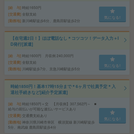
給 与
時給1650円
交通費
全額支給
気になる!
勤務地
新川崎駅徒歩6分、鹿島田駅徒歩2分
【在宅週2日！】ほぼ電話なし＊コツコツ！データ入力＋I
D発行[派遣]
給 与
時給1600円 月収例 240,000円
交通費
全額支給
気になる!
勤務地
川崎駅徒歩7分、京急川崎駅徒歩5分
時給1850円！基本17時15分まで＊6ヶ月で社員予定＊入
退社手続きなど[紹介予定派遣]
給 与
時給1850円＋交 【月収例】307,562円～ ■
給与の前払いが可能な速払いサービスあり
交通費
交通費支給あり
気になる!
勤務地
神奈川県川崎市幸区 横須賀線 新川崎駅徒歩
5分、南武線 鹿島田駅徒歩4分