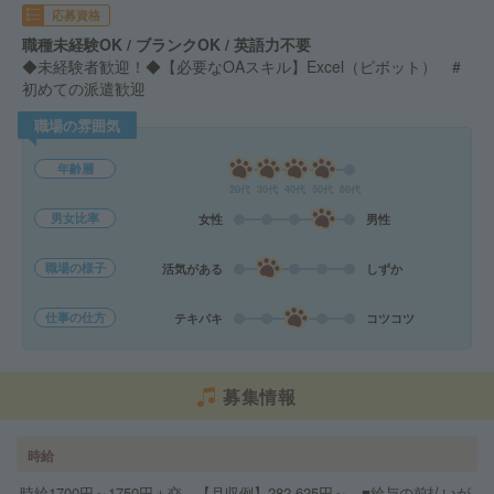
応募資格
職種未経験OK / ブランクOK / 英語力不要
◆未経験者歓迎！◆【必要なOAスキル】Excel（ピボット） #
初めての派遣歓迎
職場の雰囲気
年齢層
20代
30代
40代
50代
60代
男女比率
女性
男性
職場の様子
活気がある
しずか
仕事の仕方
テキパキ
コツコツ
募集情報
時給
時給1700円～1750円＋交 【月収例】282,625円～ ■給与の前払いが