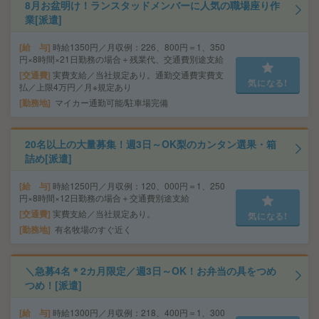
8月お盆明け！ランスタッドメンバーに人気の職場座り作
業[派遣]
給 与
時給1350円／月収例：226、800円＝1、350
円×8時間×21日勤務の場合＋残業代、交通費別途支給
交通費
実費支給／当社規定あり。通勤交通費実費支
気になる!
払／上限4万円／月※規定あり
勤務地
マイカー通勤可能/駐車場完備
20名以上の大量募集！週3日～OK梨のカンタン選果・箱
詰め[派遣]
給 与
時給1250円／月収例：120、000円＝1、250
円×8時間×12日勤務の場合＋交通費別途支給
交通費
実費支給／当社規定あり。
気になる!
勤務地
有名牧場のすぐ近く
＼急募4名＊2カ月限定／週3日～OK！お弁当の具をつめ
つめ！[派遣]
給 与
時給1300円／月収例：218、400円＝1、300