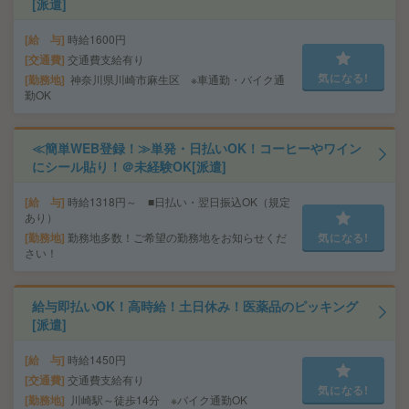
[派遣]
給 与
時給1600円
交通費
交通費支給有り
気になる!
勤務地
神奈川県川崎市麻生区 ※車通勤・バイク通
勤OK
≪簡単WEB登録！≫単発・日払いOK！コーヒーやワイン
にシール貼り！＠未経験OK[派遣]
給 与
時給1318円～ ■日払い・翌日振込OK（規定
あり）
勤務地
勤務地多数！ご希望の勤務地をお知らせくだ
気になる!
さい！
給与即払いOK！高時給！土日休み！医薬品のピッキング
[派遣]
給 与
時給1450円
交通費
交通費支給有り
気になる!
勤務地
川崎駅～徒歩14分 ※バイク通勤OK