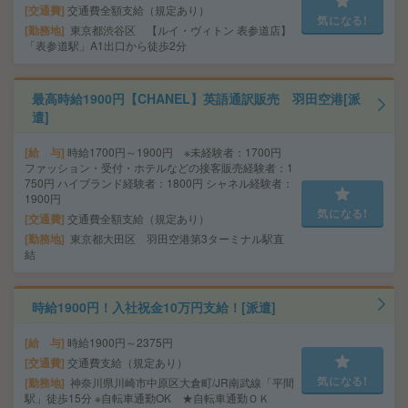
交通費
交通費全額支給（規定あり）
気になる!
勤務地
東京都渋谷区 【ルイ・ヴィトン 表参道店】
「表参道駅」A1出口から徒歩2分
最高時給1900円【CHANEL】英語通訳販売 羽田空港[派
遣]
給 与
時給1700円～1900円 ※未経験者：1700円
ファッション・受付・ホテルなどの接客販売経験者：1
750円 ハイブランド経験者：1800円 シャネル経験者：
1900円
気になる!
交通費
交通費全額支給（規定あり）
勤務地
東京都大田区 羽田空港第3ターミナル駅直
結
時給1900円！入社祝金10万円支給！[派遣]
給 与
時給1900円～2375円
交通費
交通費支給（規定あり）
気になる!
勤務地
神奈川県川崎市中原区大倉町/JR南武線「平間
駅」徒歩15分 ※自転車通勤OK ★自転車通勤ＯＫ