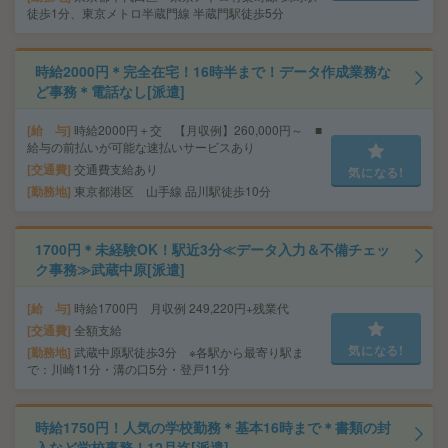
徒歩1分、東京メトロ半蔵門線 半蔵門駅徒歩5分
時給2000円＊完全在宅！16時半まで！データ作成業務な
ど事務＊電話なし[派遣]
給 与
時給2000円＋交 【月収例】260,000円～ ■
給与の前払いが可能な速払いサービスあり
交通費
交通費支給あり
気になる!
勤務地
東京都港区 山手線 品川駅徒歩10分
1700円＊未経験OK！駅近3分≪データ入力＆不備チェッ
ク事務≫武蔵中原[派遣]
給 与
時給1700円 月収例 249,220円+残業代
交通費
全額支給
気になる!
勤務地
武蔵中原駅徒歩3分 ※各駅から最寄り駅ま
で：川崎11分・溝の口5分・登戸11分
時給1750円！人気の学校勤務＊基本16時まで＊書類の封
入など学校事務！12月迄[派遣]