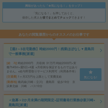
興味があったら「★気になる！」をタップ！
「気になる！」を押しておくと、
保存した求人を
後でまとめてチェック
できます！
あなたの閲覧履歴からのオススメのお仕事です
【週2～3在宅勤務】時給2000円！残業ほぼなし▼鹿島田
で一般事務[派遣]
給 与
時給2000円 月収例 31万円 時給2000円×実
働7h45m×週5日×4週 ※月収例を保証するものではあり
ません。※給与即受取りサービス利用可（利用条件有）
交通費
1ヶ月3万円を上限として実費支給
気になる!
勤務地
南武線(川崎－立川) 鹿島田 徒歩19分 京
浜東北線 川崎 バス10分
＜急募＞2か月未満の期間限定×証明書発行業務@新川崎×
鹿島田[派遣]