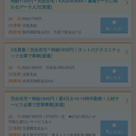
時給1750円＊完全在宅！KADOKAWA！書籍データに関
わるデータ入力[派遣]
給 与
時給1750円
交通費
全額支給
気になる!
勤務地
飯田橋駅徒歩3分、九段下駅徒歩7分
3名募集！完全在宅＊時給1850円！ネットのクチコミチェ
ック企業で事務[派遣]
給 与
時給1850円 月収例 296,000円
交通費
全額支給
気になる!
勤務地
赤坂見附駅徒歩4分
完全在宅＊時給1900円！週4日＆10-15時半勤務！人材サ
ービス企業で営業事務[派遣]
給 与
時給1900円～2100円＋交 ■給与の前払いが
可能な速払いサービスあり
交通費
交通費支給あり
気になる!
勤務地
東京都千代田区 東京メトロ有楽町線 麹町駅