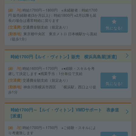
給 与
時給1700円～1800円 ※未経験者：時給1700
円 販売経験者(3か月以上)：時給1800円 ※2月以降も延
長の場合は通常時給に戻ります
交通費
交通費全額支給（規定あり）
気になる!
勤務地
東京都中央区 東京メトロ 日本橋駅から直結
（徒歩1分）
時給1700円【ルイ・ヴィトン】販売 横浜高島屋[派遣]
給 与
時給1600円～1700円 ※●経験・スキルを考
慮して決定します ●残業手当：1分単位で支給
交通費
交通費全額支給（規定あり）
気になる!
勤務地
神奈川県横浜市西区 「横浜駅」西口より徒
歩1分
時給1700円～【ルイ・ヴィトン】VMDサポート 表参道
[派遣]
給 与
時給1700円～1750円 ※ご経験・スキルによ
り考慮致します