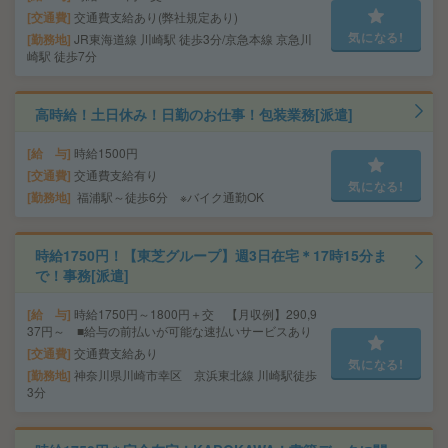
交通費
交通費支給あり(弊社規定あり)
気になる!
勤務地
JR東海道線 川崎駅 徒歩3分/京急本線 京急川
崎駅 徒歩7分
高時給！土日休み！日勤のお仕事！包装業務[派遣]
給 与
時給1500円
交通費
交通費支給有り
気になる!
勤務地
福浦駅～徒歩6分 ※バイク通勤OK
時給1750円！【東芝グループ】週3日在宅＊17時15分ま
で！事務[派遣]
給 与
時給1750円～1800円＋交 【月収例】290,9
37円～ ■給与の前払いが可能な速払いサービスあり
交通費
交通費支給あり
気になる!
勤務地
神奈川県川崎市幸区 京浜東北線 川崎駅徒歩
3分