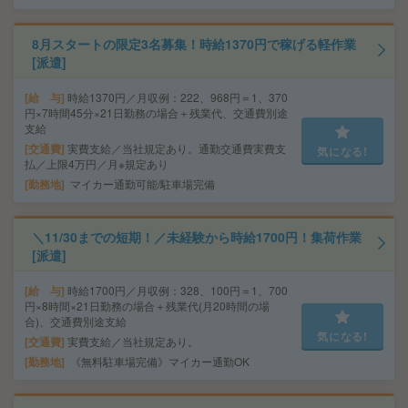
8月スタートの限定3名募集！時給1370円で稼げる軽作業
[派遣]
給 与
時給1370円／月収例：222、968円＝1、370
円×7時間45分×21日勤務の場合＋残業代、交通費別途
支給
交通費
実費支給／当社規定あり。通勤交通費実費支
気になる!
払／上限4万円／月※規定あり
勤務地
マイカー通勤可能/駐車場完備
＼11/30までの短期！／未経験から時給1700円！集荷作業
[派遣]
給 与
時給1700円／月収例：328、100円＝1、700
円×8時間×21日勤務の場合＋残業代(月20時間の場
合)、交通費別途支給
気になる!
交通費
実費支給／当社規定あり。
勤務地
《無料駐車場完備》マイカー通勤OK