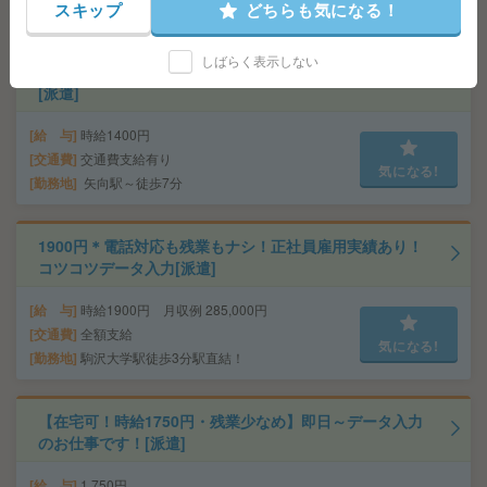
スキップ
どちらも気になる！
5分 ※無料シャトルバスあり！本数多数！
しばらく表示しない
座り仕事！高時給！土日休み！日勤のお仕事！目視検査
[派遣]
給 与
時給1400円
交通費
交通費支給有り
気になる!
勤務地
矢向駅～徒歩7分
1900円＊電話対応も残業もナシ！正社員雇用実績あり！
コツコツデータ入力[派遣]
給 与
時給1900円 月収例 285,000円
交通費
全額支給
気になる!
勤務地
駒沢大学駅徒歩3分駅直結！
【在宅可！時給1750円・残業少なめ】即日～データ入力
のお仕事です！[派遣]
給 与
1,750円