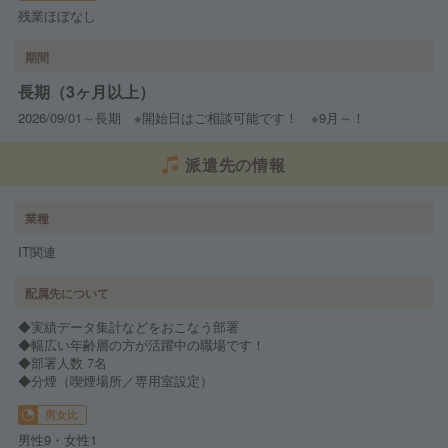
残業ほぼなし
期間
長期（3ヶ月以上）
2026/09/01～長期 ※開始日はご相談可能です！ ※9月～！
派遣先の情報
業種
IT関連
配属先について
◆実績データ集計などをおこなう部署
◆幅広い年齢層の方が活躍中の職場です！
◆部署人数 7名
◆分煙（喫煙場所／専用室設定）
男女比
男性9・女性1