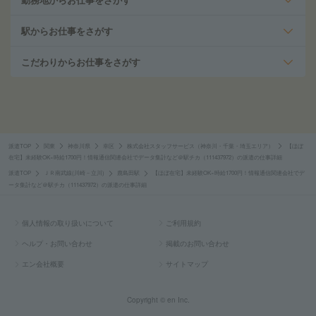
駅からお仕事をさがす
こだわりからお仕事をさがす
派遣TOP
関東
神奈川県
幸区
株式会社スタッフサービス（神奈川・千葉・埼玉エリア）
【ほぼ
在宅】未経験OK×時給1700円！情報通信関連会社でデータ集計など＠駅チカ（111437972）の派遣の仕事詳細
派遣TOP
ＪＲ南武線(川崎－立川)
鹿島田駅
【ほぼ在宅】未経験OK×時給1700円！情報通信関連会社でデ
ータ集計など＠駅チカ（111437972）の派遣の仕事詳細
個人情報の取り扱いについて
ご利用規約
ヘルプ・お問い合わせ
掲載のお問い合わせ
エン会社概要
サイトマップ
Copyright © en Inc.