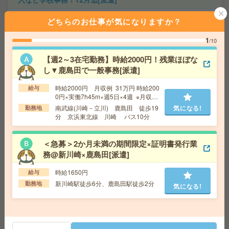
給 与
時給1750円＋交 【月収例】301,875円～ ■
どちらのお仕事が気になりますか？
給与の前払いが可能な速払いサービスあり
交通費
交通費支給あり
1
/10
気になる!
勤務地
東京都千代田区 中央・総武線各停 飯田橋駅
【週2～3在宅勤務】時給2000円！残業ほぼな
徒歩7分
し▼鹿島田で一般事務[派遣]
時給2000円 月収例 31万円 時給200
給与
【9月開始】食堂あり！データ入力＆チェックがメイン！
0円×実働7h45m×週5日×4週 ※月収例
月10日[派遣]
を保証するものではありません。※給
南武線(川崎－立川) 鹿島田 徒歩19
気になる!
勤務地
与即受取りサービス利用可（利用条件
分 京浜東北線 川崎 バス10分
給 与
時給1330円 月収例 99,750円
有）
交通費
全額支給
気になる!
勤務地
川崎駅徒歩5分、京急川崎駅徒歩7分
＜急募＞2か月未満の期間限定×証明書発行業
務@新川崎×鹿島田[派遣]
＜電話対応なし＞高時給1750円！部内アシスタント事務
時給1650円
給与
[派遣]
新川崎駅徒歩6分、鹿島田駅徒歩2分
勤務地
気になる!
給 与
時給1750円 月収例 245,000円+残業代
交通費
全額支給
気になる!
勤務地
溝の口駅送迎バス5分、武蔵溝ノ口駅送迎バス