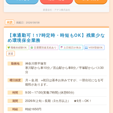
派遣会社
アデコ株式会社
未読
掲載日
2026/08/08
【車通勤可！17時定時・時短もOK】残業少な
め環境保全業務
職種未経験OK
交通費別途支給あり
土日祝日が休み
WEB登録OK
派遣
神奈川県平塚市
勤務地
寒川駅から車10分／宮山駅から車8分／平塚駅からバス30
分
月～金,祝 ※祝日は基本お休みですが、一部出社になる可
曜日頻度
能性があります。
9:00～17:00(実働:7時間) (休憩60分)
時間
2026/9/上旬～長期（3カ月以上） ★9月～OK！
期間
時給1650円
時給