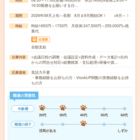
時間
16:30勤務をお願いする日…
2026年09月上旬～長期 8月＆9月開始OK！ ※9月～！
期間
時給1650円～1700円 月収例 247,500円～255,000円+残
時給
業代
交通費
全額支給
○会議日程の調整・会議設定○資料作成・データ集計○社内
仕事内容
からの問合せ対応○経費精算・支払処理○研修や資…
英語力不要
応募資格
・事務経験をお持ちの方・VlookUP関数の実務経験をお持
ちの方
職場の雰囲気
年齢層
20代
30代
40代
50代
60代
職場の様子
活気がある
しずか