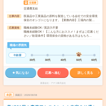
交通費
交通費支給
医薬品や工業薬品の原料を製造している会社での安全環境
仕事内容
保全のオシゴトになります。【業務内容】工場内の製…
職種未経験OK / 英語力不要
応募資格
職種未経験OK！【こんな方におススメ！まずはご応募くだ
さい／歓迎条件】環境保全の資格がある方はもちろ…
職場の雰囲気
年齢層
20代
30代
40代
50代
60代
気になる!
応募へ進む
詳しく見る
派遣会社
アデコ株式会社
未読
掲載日
2026/08/08