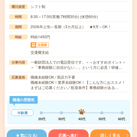
シフト制
曜日頻度
8:30～17:00(実働:7時間30分) (休憩60分)
時間
2026/9/上旬～長期（3カ月以上） ★9月～OK！
期間
時給1450円
時給
交通費
交通費支給
一般財団法人での電話受信です。＜＜おすすめポイント＞
仕事内容
＞「事務経験に自信がない…」という方に必見！研修…
職種未経験OK / 英語力不要
応募資格
職種未経験OK！業界未経験OK！【こんな方におススメ！
まずはご応募ください／歓迎条件】事務経験がある…
職場の雰囲気
年齢層
20代
30代
40代
50代
60代
気になる!
応募へ進む
詳しく見る