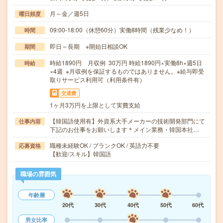
月～金／週5日
曜日頻度
09:00-18:00（休憩60分）実働8時間（残業少なめ！）
時間
即日～長期 ※開始日相談OK
期間
時給1890円 月収例 30万円 時給1890円×実働8h×週5日
時給
×4週 ※月収例を保証するものではありません。※給与即受
取りサービス利用可（利用条件有）
交通費
1ヶ月3万円を上限として実費支給
【韓国語使用有】外資系大手メーカーの技術開発部門にて
仕事内容
下記のお仕事をお願いします＊メイン業務・韓国本社…
職種未経験OK / ブランクOK / 英語力不要
応募資格
【歓迎/スキル】韓国語
職場の雰囲気
年齢層
20代
30代
40代
50代
60代
男女比率