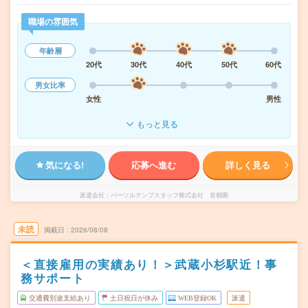
職場の雰囲気
年齢層
20代
30代
40代
50代
60代
男女比率
女性
男性
もっと見る
気になる!
応募へ進む
詳しく見る
派遣会社
パーソルテンプスタッフ株式会社 首都圏
未読
掲載日
2026/08/08
＜直接雇用の実績あり！＞武蔵小杉駅近！事
務サポート
交通費別途支給あり
土日祝日が休み
WEB登録OK
派遣