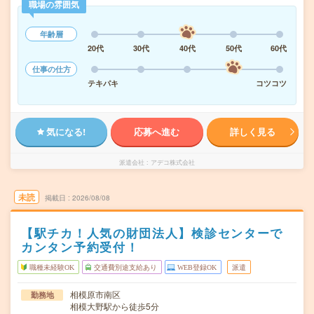
職場の雰囲気
年齢層
20代
30代
40代
50代
60代
仕事の仕方
テキパキ
コツコツ
気になる!
応募へ進む
詳しく見る
派遣会社
アデコ株式会社
未読
掲載日
2026/08/08
【駅チカ！人気の財団法人】検診センターで
カンタン予約受付！
職種未経験OK
交通費別途支給あり
WEB登録OK
派遣
相模原市南区
勤務地
相模大野駅から徒歩5分