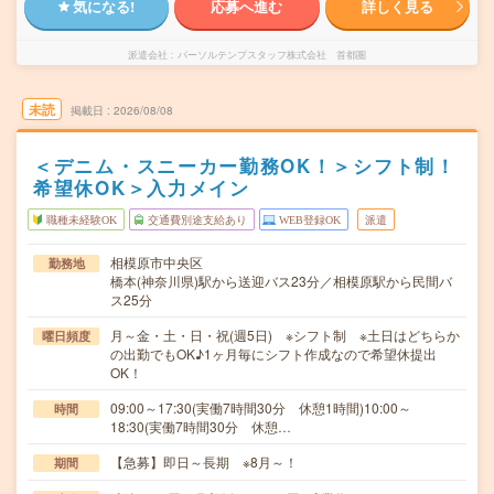
気になる!
応募へ進む
詳しく見る
派遣会社
パーソルテンプスタッフ株式会社 首都圏
未読
掲載日
2026/08/08
＜デニム・スニーカー勤務OK！＞シフト制！
希望休OK＞入力メイン
職種未経験OK
交通費別途支給あり
WEB登録OK
派遣
相模原市中央区
勤務地
橋本(神奈川県)駅から送迎バス23分／相模原駅から民間バ
ス25分
月～金・土・日・祝(週5日) ※シフト制 ※土日はどちらか
曜日頻度
の出勤でもOK♪1ヶ月毎にシフト作成なので希望休提出
OK！
09:00～17:30(実働7時間30分 休憩1時間)10:00～
時間
18:30(実働7時間30分 休憩…
【急募】即日～長期 ※8月～！
期間