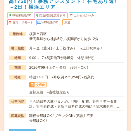
高1750円！事務アシスタント！在宅あり週1
～2日！横浜エリア
職種未経験OK
交通費別途支給あり
土日祝日が休み
在宅・リモート
WEB登録OK
派遣
横浜市西区
勤務地
新高島駅から徒歩5分／横浜駅から徒歩12分
月～金（週5日／土日祝休み） ※土日祝休み！
曜日頻度
9:00～17:45(実働7時間45分 休憩1時間)
時間
2026年09月上旬～長期 ※9月～OK！
期間
時給1750円 ※月収例 271,250円+残業代
時給
交通費
全額支給 ※当社規定あり
＊会議資料の取りまとめ、印刷、配布、管理＊データ集
仕事内容
計、管理表作成・更新＊資料作成の補助＊請求書処理、…
職種未経験OK / ブランクOK / 英語力不要
応募資格
未経験OK！