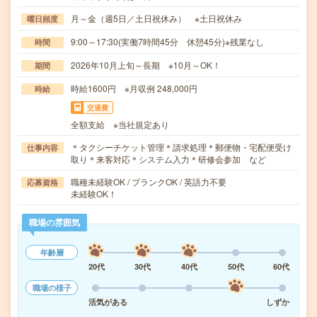
月～金（週5日／土日祝休み） ※土日祝休み
曜日頻度
9:00～17:30(実働7時間45分 休憩45分)※残業なし
時間
2026年10月上旬～長期 ※10月～OK！
期間
時給1600円 ※月収例 248,000円
時給
交通費
全額支給 ※当社規定あり
＊タクシーチケット管理＊請求処理＊郵便物・宅配便受け
仕事内容
取り＊来客対応＊システム入力＊研修会参加 など
職種未経験OK / ブランクOK / 英語力不要
応募資格
未経験OK！
職場の雰囲気
年齢層
20代
30代
40代
50代
60代
職場の様子
活気がある
しずか