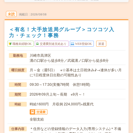
未読
掲載日
2026/08/08
＜有名！大手放送局グループ＞コツコツ入
力・チェック！事務
職種未経験OK
交通費別途支給あり
WEB登録OK
派遣
川崎市高津区
勤務地
溝の口駅から徒歩8分／武蔵溝ノ口駅から徒歩8分
月～金（週5日） ※☆基本は土日祝休み♪→連休が多い月
曜日頻度
に1日程度休日出勤の可能性あり
09:30～17:30(実働7時間 休憩1時間)
時間
2026年09月上旬～長期 ※9月～！
期間
時給1600円 月収例 224,000円+残業代
時給
交通費
全額支給
＊住所などの登録情報のデータ入力(専用システム)＊不備
仕事内容