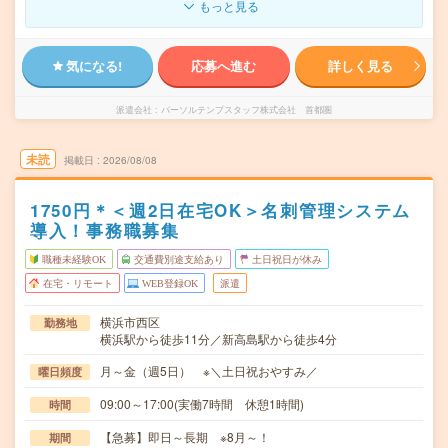
もっと見る
気になる!
応募へ進む
詳しく見る
派遣会社
パーソルテンプスタッフ株式会社 首都圏
未読
掲載日
2026/08/08
1750円＊＜週2日在宅OK＞名刺管理システム
導入！事務職募集
職種未経験OK
交通費別途支給あり
土日祝日が休み
在宅・リモート
WEB登録OK
派遣
横浜市西区
勤務地
横浜駅から徒歩11分／新高島駅から徒歩4分
月～金（週5日） ※＼土日祝おやすみ／
曜日頻度
09:00～17:00(実働7時間 休憩1時間)
時間
【急募】即日～長期 ※8月～！
期間