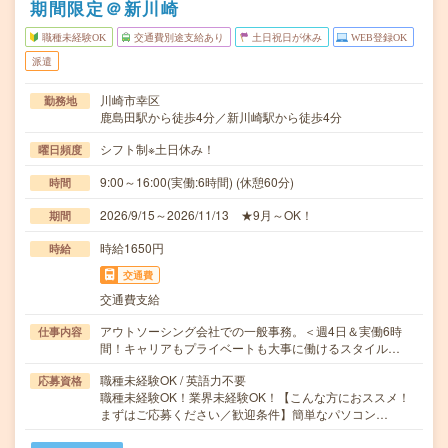
期間限定＠新川崎
職種未経験OK
交通費別途支給あり
土日祝日が休み
WEB登録OK
派遣
川崎市幸区
勤務地
鹿島田駅から徒歩4分／新川崎駅から徒歩4分
シフト制※土日休み！
曜日頻度
9:00～16:00(実働:6時間) (休憩60分)
時間
2026/9/15～2026/11/13 ★9月～OK！
期間
時給1650円
時給
交通費
交通費支給
アウトソーシング会社での一般事務。＜週4日＆実働6時
仕事内容
間！キャリアもプライベートも大事に働けるスタイル…
職種未経験OK / 英語力不要
応募資格
職種未経験OK！業界未経験OK！【こんな方におススメ！
まずはご応募ください／歓迎条件】簡単なパソコン…