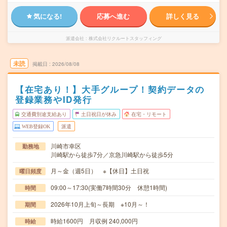
気になる!
応募へ進む
詳しく見る
派遣会社
株式会社リクルートスタッフィング
未読
掲載日
2026/08/08
【在宅あり！】大手グループ！契約データの
登録業務やID発行
交通費別途支給あり
土日祝日が休み
在宅・リモート
WEB登録OK
派遣
川崎市幸区
勤務地
川崎駅から徒歩7分／京急川崎駅から徒歩5分
月～金（週5日） ※【休日】土日祝
曜日頻度
09:00～17:30(実働7時間30分 休憩1時間)
時間
2026年10月上旬～長期 ※10月～！
期間
時給1600円 月収例 240,000円
時給