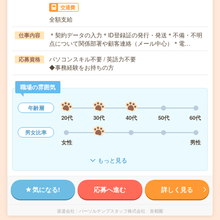
交通費
全額支給
＊契約データの入力＊ID登録証の発行・発送＊不備・不明
仕事内容
点について関係部署や顧客連絡（メール中心）＊電…
パソコンスキル不要 / 英語力不要
応募資格
◆事務経験をお持ちの方
職場の雰囲気
年齢層
20代
30代
40代
50代
60代
男女比率
女性
男性
もっと見る
気になる!
応募へ進む
詳しく見る
派遣会社
パーソルテンプスタッフ株式会社 首都圏