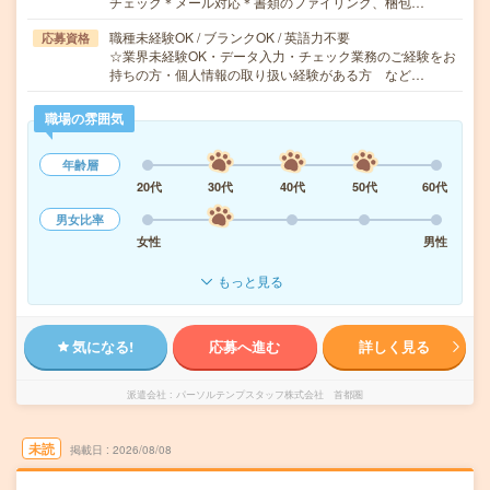
チェック＊メール対応＊書類のファイリング、梱包…
職種未経験OK / ブランクOK / 英語力不要
応募資格
☆業界未経験OK・データ入力・チェック業務のご経験をお
持ちの方・個人情報の取り扱い経験がある方 など…
職場の雰囲気
年齢層
20代
30代
40代
50代
60代
男女比率
女性
男性
もっと見る
気になる!
応募へ進む
詳しく見る
派遣会社
パーソルテンプスタッフ株式会社 首都圏
未読
掲載日
2026/08/08