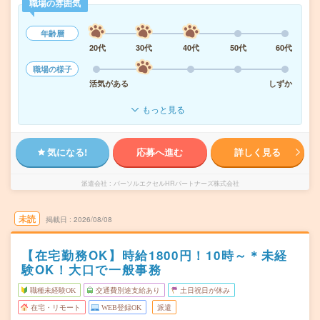
職場の雰囲気
年齢層
20代
30代
40代
50代
60代
職場の様子
活気がある
しずか
もっと見る
気になる!
応募へ進む
詳しく見る
派遣会社
パーソルエクセルHRパートナーズ株式会社
未読
掲載日
2026/08/08
【在宅勤務OK】時給1800円！10時～＊未経
験OK！大口で一般事務
職種未経験OK
交通費別途支給あり
土日祝日が休み
在宅・リモート
WEB登録OK
派遣