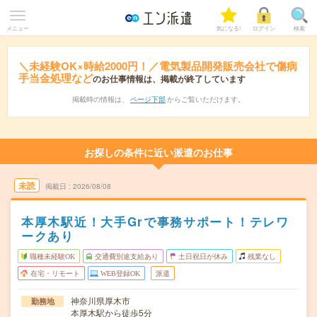
メニュー
気になる!
ログイン
検索
＼未経験OK×時給2000円！／電気製品開発販売会社で傷病
手当金処理など
のお仕事情報は、掲載が終了しています
掲載時の情報は、
ページ下部
からご覧いただけます。
お探しの条件に近い派遣のお仕事
未読
掲載日
2026/08/08
本厚木駅近！大手Grで事務サポート！テレワ
ークあり
職種未経験OK
交通費別途支給あり
土日祝日が休み
残業なし
在宅・リモート
WEB登録OK
派遣
神奈川県厚木市
勤務地
本厚木駅から徒歩5分