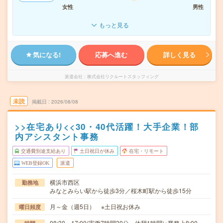
女性
男性
もっと見る
気になる!
応募へ進む
詳しく見る
派遣会社
株式会社リクルートスタッフィング
未読
掲載日
2026/08/08
>>在宅あり<<30・40代活躍！大手企業！部
内アシスタント事務
交通費別途支給あり
土日祝日が休み
在宅・リモート
WEB登録OK
派遣
横浜市西区
勤務地
みなとみらい駅から徒歩3分／桜木町駅から徒歩15分
月～金（週5日） ※土日祝お休み
曜日頻度
08:30～17:00(実働7時間30分 休憩1時間)※業務上8:00～