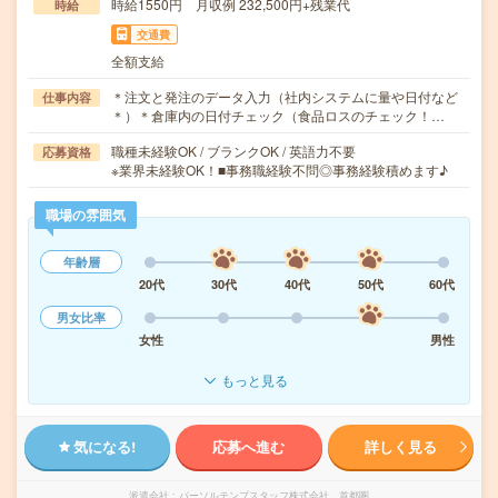
時給1550円 月収例 232,500円+残業代
時給
交通費
全額支給
＊注文と発注のデータ入力（社内システムに量や日付など
仕事内容
＊）＊倉庫内の日付チェック（食品ロスのチェック！…
職種未経験OK / ブランクOK / 英語力不要
応募資格
※業界未経験OK！■事務職経験不問◎事務経験積めます♪
職場の雰囲気
年齢層
20代
30代
40代
50代
60代
男女比率
女性
男性
もっと見る
気になる!
応募へ進む
詳しく見る
派遣会社
パーソルテンプスタッフ株式会社 首都圏