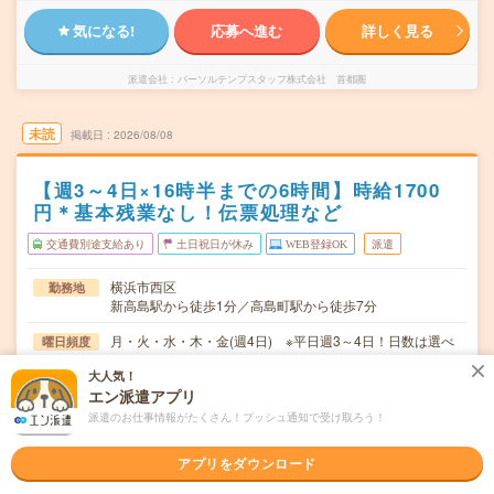
気になる!
応募へ進む
詳しく見る
派遣会社
パーソルテンプスタッフ株式会社 首都圏
未読
掲載日
2026/08/08
【週3～4日×16時半までの6時間】時給1700
円＊基本残業なし！伝票処理など
交通費別途支給あり
土日祝日が休み
WEB登録OK
派遣
横浜市西区
勤務地
新高島駅から徒歩1分／高島町駅から徒歩7分
月・火・水・木・金(週4日) ※平日週3～4日！日数は選べ
曜日頻度
ます。
大人気！
エン派遣アプリ
09:30～16:30(実働6時間 休憩1時間)※定時は9：00～17：
時間
00！定時勤務もOK！
派遣のお仕事情報がたくさん！プッシュ通知で受け取ろう！
2026年09月上旬～長期 ※9月～！
期間
アプリをダウンロード
時給1700円 月収例 163,200円
時給