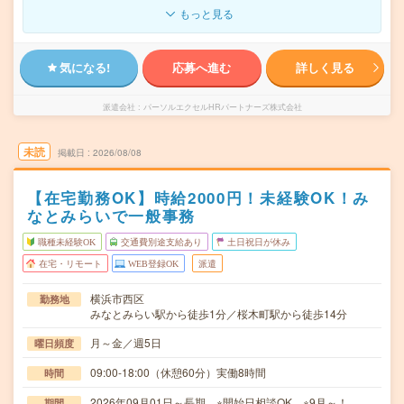
もっと見る
気になる!
応募へ進む
詳しく見る
派遣会社
パーソルエクセルHRパートナーズ株式会社
未読
掲載日
2026/08/08
【在宅勤務OK】時給2000円！未経験OK！み
なとみらいで一般事務
職種未経験OK
交通費別途支給あり
土日祝日が休み
在宅・リモート
WEB登録OK
派遣
横浜市西区
勤務地
みなとみらい駅から徒歩1分／桜木町駅から徒歩14分
月～金／週5日
曜日頻度
09:00-18:00（休憩60分）実働8時間
時間
2026年09月01日～長期 ※開始日相談OK ※9月～！
期間