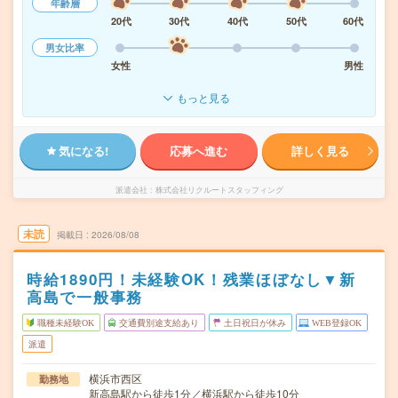
年齢層
20代
30代
40代
50代
60代
男女比率
女性
男性
もっと見る
気になる!
応募へ進む
詳しく見る
派遣会社
株式会社リクルートスタッフィング
未読
掲載日
2026/08/08
時給1890円！未経験OK！残業ほぼなし▼新
高島で一般事務
職種未経験OK
交通費別途支給あり
土日祝日が休み
WEB登録OK
派遣
横浜市西区
勤務地
新高島駅から徒歩1分／横浜駅から徒歩10分