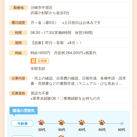
川崎市中原区
勤務地
武蔵小杉駅から徒歩2分
月～金（週5日） ※土日祝日はお休みです
曜日頻度
08:30～17:30(実働8時間 休憩1時間)
時間
【急募】即日～長期 ※8月～！
期間
時給1650円 月収例 264,000円+残業代
時給
交通費
全額支給
・売上の確認、出張費の確認、日報作成、各種申請・請求
仕事内容
書・見積書などの書類作成（マニュアル・ひな形あり…
英語力不要
応募資格
※業界未経験OK！〇事務経験をお持ちの方
職場の雰囲気
年齢層
20代
30代
40代
50代
60代