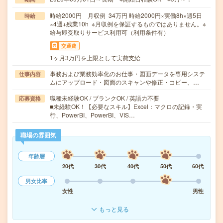
時給2000円 月収例 34万円 時給2000円×実働8h×週5日
時給
×4週+残業10h ※月収例を保証するものではありません。※
給与即受取りサービス利用可（利用条件有）
交通費
1ヶ月3万円を上限として実費支給
事務および業務効率化のお仕事・図面データを専用システ
仕事内容
ムにアップロード・図面のスキャンや修正・コピー、…
職種未経験OK / ブランクOK / 英語力不要
応募資格
■未経験OK！【必要なスキル】Excel：マクロの記録・実
行、PowerBI、PowerBI、VIS…
職場の雰囲気
年齢層
20代
30代
40代
50代
60代
男女比率
女性
男性
もっと見る