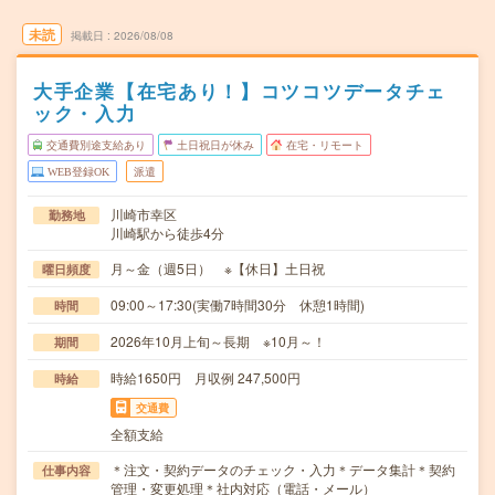
未読
掲載日
2026/08/08
大手企業【在宅あり！】コツコツデータチェ
ック・入力
交通費別途支給あり
土日祝日が休み
在宅・リモート
WEB登録OK
派遣
川崎市幸区
勤務地
川崎駅から徒歩4分
月～金（週5日） ※【休日】土日祝
曜日頻度
09:00～17:30(実働7時間30分 休憩1時間)
時間
2026年10月上旬～長期 ※10月～！
期間
時給1650円 月収例 247,500円
時給
交通費
全額支給
＊注文・契約データのチェック・入力＊データ集計＊契約
仕事内容
管理・変更処理＊社内対応（電話・メール）