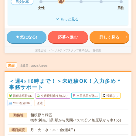
男女比率
女性
男性
もっと見る
気になる!
応募へ進む
詳しく見る
派遣会社
パーソルテンプスタッフ株式会社 首都圏
未読
掲載日
2026/08/08
＜週4×16時まで！＞未経験OK！入力多め＊
事務サポート
職種未経験OK
交通費別途支給あり
土日祝日が休み
残業なし
WEB登録OK
派遣
相模原市緑区
勤務地
橋本(神奈川県)駅から民間バス15分／相原駅から車15分
月・火・水・木・金(週4日)
曜日頻度