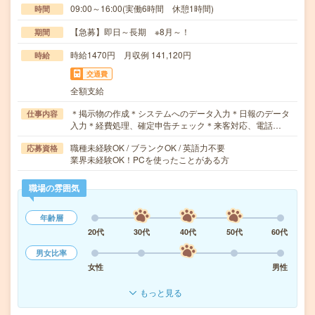
09:00～16:00(実働6時間 休憩1時間)
時間
【急募】即日～長期 ※8月～！
期間
時給1470円 月収例 141,120円
時給
交通費
全額支給
＊掲示物の作成＊システムへのデータ入力＊日報のデータ
仕事内容
入力＊経費処理、確定申告チェック＊来客対応、電話…
職種未経験OK / ブランクOK / 英語力不要
応募資格
業界未経験OK！PCを使ったことがある方
職場の雰囲気
年齢層
20代
30代
40代
50代
60代
男女比率
女性
男性
もっと見る