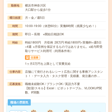
横浜市神奈川区
勤務地
大口駅から徒歩1分
月～金／週5日
曜日頻度
10:00-19:00（休憩60分）実働8時間（残業少なめ！）
時間
即日～長期 ※開始日相談OK
期間
時給1800円 月収例 28万円 時給1800円×実働8h×週5日
時給
×4週 ※月収例を保証するものではありません。※給与即受
取りサービス利用可（利用条件有）
交通費
1ヶ月3万円を上限として実費支給
店舗にて発行されるレシート広告に関する事務アシスタン
仕事内容
ト！・データ入力・タスク管理・見積書、発注書の作…
職種未経験OK / ブランクOK / 英語力不要
応募資格
【歓迎/スキル】Excel：ピボットテーブル、VLOOKUP関
数、IF関数
職場の雰囲気