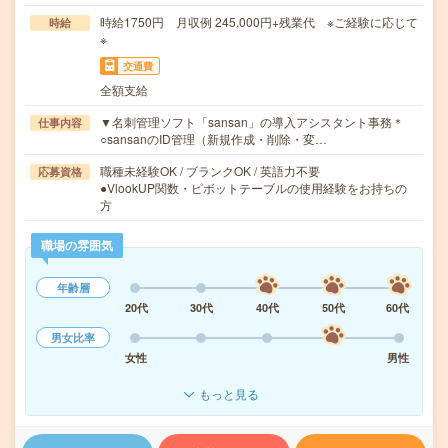
時給1750円 月収例 245,000円+残業代 ※ご経験に応じて
時給
※
交通費
全額支給
▼名刺管理ソフト「sansan」の導入アシスタント事務＊
仕事内容
○sansanのID管理（新規作成・削除・変…
職種未経験OK / ブランクOK / 英語力不要
応募資格
●VlookUP関数・ピボットテーブルの使用経験をお持ちの
方
職場の雰囲気
年齢層
20代
30代
40代
50代
60代
男女比率
女性
男性
もっと見る