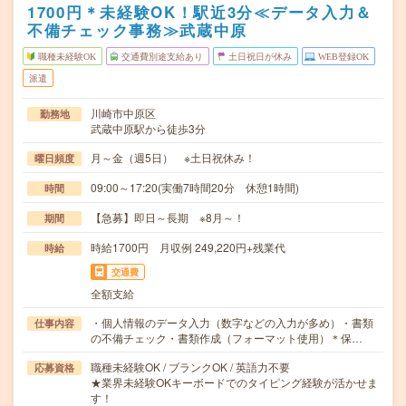
1700円＊未経験OK！駅近3分≪データ入力＆
不備チェック事務≫武蔵中原
職種未経験OK
交通費別途支給あり
土日祝日が休み
WEB登録OK
派遣
川崎市中原区
勤務地
武蔵中原駅から徒歩3分
月～金（週5日） ※土日祝休み！
曜日頻度
09:00～17:20(実働7時間20分 休憩1時間)
時間
【急募】即日～長期 ※8月～！
期間
時給1700円 月収例 249,220円+残業代
時給
交通費
全額支給
・個人情報のデータ入力（数字などの入力が多め）・書類
仕事内容
の不備チェック・書類作成（フォーマット使用）＊保…
職種未経験OK / ブランクOK / 英語力不要
応募資格
★業界未経験OKキーボードでのタイピング経験が活かせま
す！