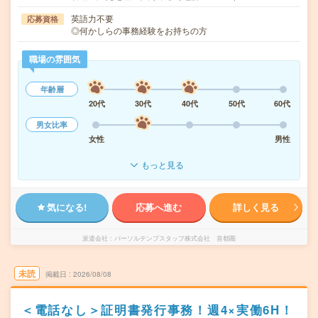
英語力不要
応募資格
◎何かしらの事務経験をお持ちの方
職場の雰囲気
年齢層
20代
30代
40代
50代
60代
男女比率
女性
男性
もっと見る
気になる!
応募へ進む
詳しく見る
派遣会社
パーソルテンプスタッフ株式会社 首都圏
未読
掲載日
2026/08/08
＜電話なし＞証明書発行事務！週4×実働6H！