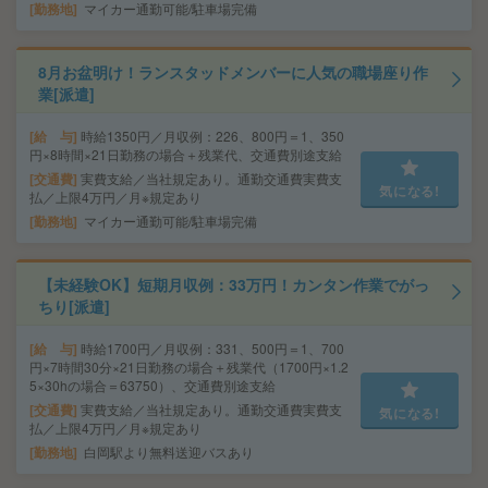
勤務地
マイカー通勤可能/駐車場完備
8月お盆明け！ランスタッドメンバーに人気の職場座り作
業[派遣]
給 与
時給1350円／月収例：226、800円＝1、350
円×8時間×21日勤務の場合＋残業代、交通費別途支給
交通費
実費支給／当社規定あり。通勤交通費実費支
気になる!
払／上限4万円／月※規定あり
勤務地
マイカー通勤可能/駐車場完備
【未経験OK】短期月収例：33万円！カンタン作業でがっ
ちり[派遣]
給 与
時給1700円／月収例：331、500円＝1、700
円×7時間30分×21日勤務の場合＋残業代（1700円×1.2
5×30hの場合＝63750）、交通費別途支給
交通費
実費支給／当社規定あり。通勤交通費実費支
気になる!
払／上限4万円／月※規定あり
勤務地
白岡駅より無料送迎バスあり