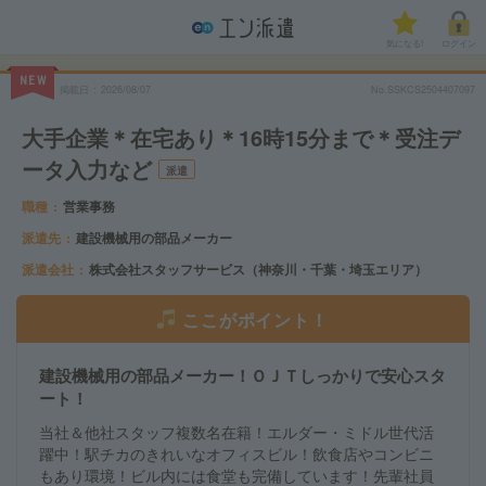
気になる!
ログイン
NEW
掲載日
2026/08/07
No.SSKCS2504407097
大手企業＊在宅あり＊16時15分まで＊受注デ
ータ入力など
派遣
職種
営業事務
派遣先
建設機械用の部品メーカー
派遣会社
株式会社スタッフサービス（神奈川・千葉・埼玉エリア）
ここがポイント！
建設機械用の部品メーカー！ＯＪＴしっかりで安心スタ
ート！
当社＆他社スタッフ複数名在籍！エルダー・ミドル世代活
躍中！駅チカのきれいなオフィスビル！飲食店やコンビニ
もあり環境！ビル内には食堂も完備しています！先輩社員