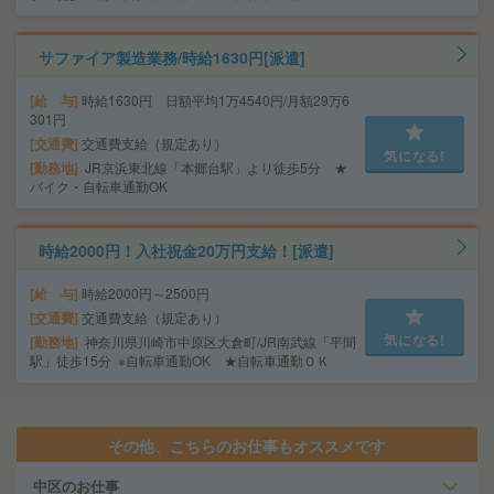
サファイア製造業務/時給1630円[派遣]
給 与
時給1630円 日額平均1万4540円/月額29万6
301円
交通費
交通費支給（規定あり）
気になる!
勤務地
JR京浜東北線「本郷台駅」より徒歩5分 ★
バイク・自転車通勤OK
時給2000円！入社祝金20万円支給！[派遣]
給 与
時給2000円～2500円
交通費
交通費支給（規定あり）
気になる!
勤務地
神奈川県川崎市中原区大倉町/JR南武線「平間
駅」徒歩15分 ※自転車通勤OK ★自転車通勤ＯＫ
その他、こちらのお仕事もオススメです
中区のお仕事