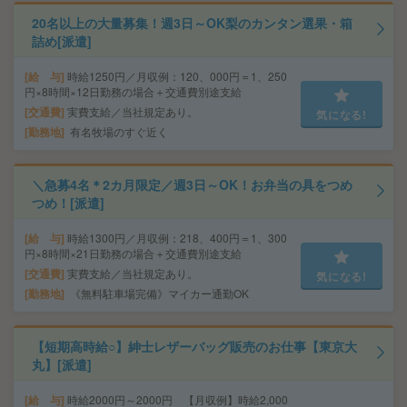
20名以上の大量募集！週3日～OK梨のカンタン選果・箱
詰め[派遣]
給 与
時給1250円／月収例：120、000円＝1、250
円×8時間×12日勤務の場合＋交通費別途支給
交通費
実費支給／当社規定あり。
気になる!
勤務地
有名牧場のすぐ近く
＼急募4名＊2カ月限定／週3日～OK！お弁当の具をつめ
つめ！[派遣]
給 与
時給1300円／月収例：218、400円＝1、300
円×8時間×21日勤務の場合＋交通費別途支給
交通費
実費支給／当社規定あり。
気になる!
勤務地
《無料駐車場完備》マイカー通勤OK
【短期高時給○】紳士レザーバッグ販売のお仕事【東京大
丸】[派遣]
給 与
時給2000円～2000円 【月収例】時給2,000