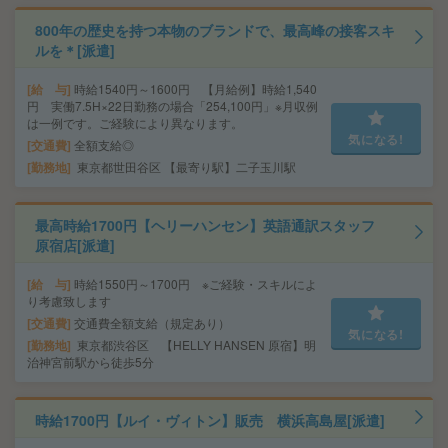
800年の歴史を持つ本物のブランドで、最高峰の接客スキ
ルを＊[派遣]
給 与
時給1540円～1600円 【月給例】時給1,540
円 実働7.5H×22日勤務の場合「254,100円」※月収例
は一例です。ご経験により異なります。
気になる!
交通費
全額支給◎
勤務地
東京都世田谷区 【最寄り駅】二子玉川駅
最高時給1700円【ヘリーハンセン】英語通訳スタッフ
原宿店[派遣]
給 与
時給1550円～1700円 ※ご経験・スキルによ
り考慮致します
交通費
交通費全額支給（規定あり）
気になる!
勤務地
東京都渋谷区 【HELLY HANSEN 原宿】明
治神宮前駅から徒歩5分
時給1700円【ルイ・ヴィトン】販売 横浜高島屋[派遣]