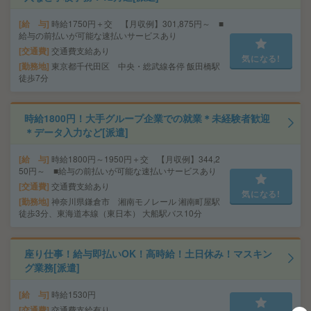
給 与
時給1750円＋交 【月収例】301,875円～ ■
給与の前払いが可能な速払いサービスあり
交通費
交通費支給あり
気になる!
勤務地
東京都千代田区 中央・総武線各停 飯田橋駅
徒歩7分
時給1800円！大手グループ企業での就業＊未経験者歓迎
＊データ入力など[派遣]
給 与
時給1800円～1950円＋交 【月収例】344,2
50円～ ■給与の前払いが可能な速払いサービスあり
交通費
交通費支給あり
気になる!
勤務地
神奈川県鎌倉市 湘南モノレール 湘南町屋駅
徒歩3分、東海道本線（東日本） 大船駅バス10分
座り仕事！給与即払いOK！高時給！土日休み！マスキン
グ業務[派遣]
給 与
時給1530円
交通費
交通費支給有り