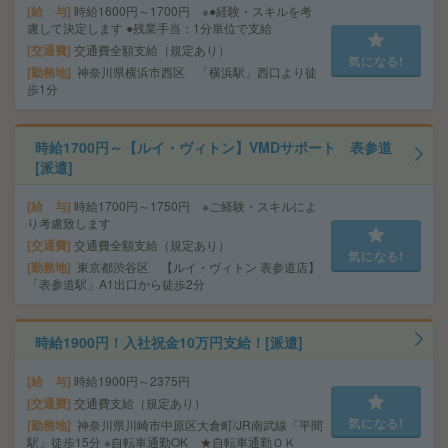
給 与
時給1600円～1700円 ※●経験・スキルを考
慮して決定します ●残業手当：1分単位で支給
交通費
交通費全額支給（規定あり）
気になる!
勤務地
神奈川県横浜市西区 「横浜駅」西口より徒
歩1分
時給1700円～【ルイ・ヴィトン】VMDサポート 表参道
[派遣]
給 与
時給1700円～1750円 ※ご経験・スキルによ
り考慮致します
交通費
交通費全額支給（規定あり）
気になる!
勤務地
東京都渋谷区 【ルイ・ヴィトン 表参道店】
「表参道駅」A1出口から徒歩2分
時給1900円！入社祝金10万円支給！[派遣]
給 与
時給1900円～2375円
交通費
交通費支給（規定あり）
気になる!
勤務地
神奈川県川崎市中原区大倉町/JR南武線「平間
駅」徒歩15分 ※自転車通勤OK ★自転車通勤ＯＫ