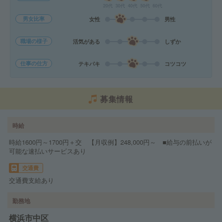
20代
30代
40代
50代
60代
男女比率
女性
男性
職場の様子
活気がある
しずか
仕事の仕方
テキパキ
コツコツ
募集情報
時給
時給1600円～1700円＋交 【月収例】248,000円～ ■給与の前払いが
可能な速払いサービスあり
交通費
交通費支給あり
勤務地
横浜市中区