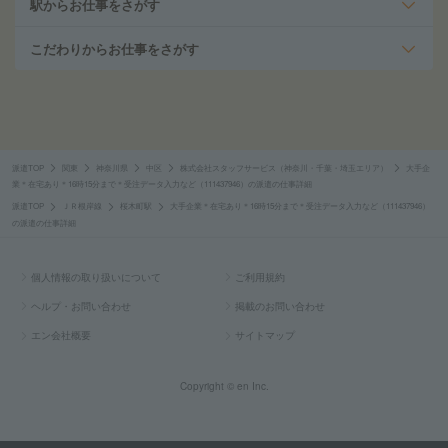
駅からお仕事をさがす
こだわりからお仕事をさがす
派遣TOP
関東
神奈川県
中区
株式会社スタッフサービス（神奈川・千葉・埼玉エリア）
大手企
業＊在宅あり＊16時15分まで＊受注データ入力など（111437946）の派遣の仕事詳細
派遣TOP
ＪＲ根岸線
桜木町駅
大手企業＊在宅あり＊16時15分まで＊受注データ入力など（111437946）
の派遣の仕事詳細
個人情報の取り扱いについて
ご利用規約
ヘルプ・お問い合わせ
掲載のお問い合わせ
エン会社概要
サイトマップ
Copyright © en Inc.