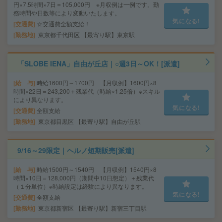
円×7.5時間×7日＝105,000円 ※月収例は一例です。勤
務時間や日数等により変動いたします。
気になる!
交通費
☆交通費全額支給！
勤務地
東京都千代田区 【最寄り駅】東京駅
「SLOBE IENA」自由が丘店｜○週3日～OK！[派遣]
給 与
時給1600円～1700円 【月収例】1600円×8
時間×22日＝243,200＋残業代（時給×1.25倍）※スキル
により異なります。
気になる!
交通費
全額支給
勤務地
東京都目黒区 【最寄り駅】自由が丘駅
9/16～29限定｜ヘルノ短期販売[派遣]
給 与
時給1500円～1540円 【月収例】1540円×8
時間×10日＝128,000円（期間中10日想定）＋残業代
（１分単位）※時給設定は経験により異なります。
気になる!
交通費
全額支給
勤務地
東京都新宿区 【最寄り駅】新宿三丁目駅