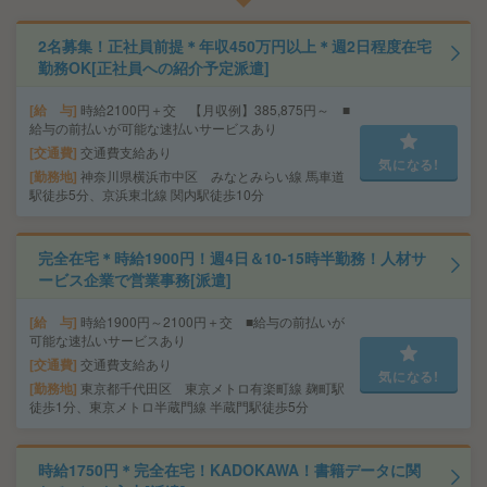
2名募集！正社員前提＊年収450万円以上＊週2日程度在宅
勤務OK[正社員への紹介予定派遣]
給 与
時給2100円＋交 【月収例】385,875円～ ■
給与の前払いが可能な速払いサービスあり
交通費
交通費支給あり
気になる!
勤務地
神奈川県横浜市中区 みなとみらい線 馬車道
駅徒歩5分、京浜東北線 関内駅徒歩10分
完全在宅＊時給1900円！週4日＆10-15時半勤務！人材サ
ービス企業で営業事務[派遣]
給 与
時給1900円～2100円＋交 ■給与の前払いが
可能な速払いサービスあり
交通費
交通費支給あり
気になる!
勤務地
東京都千代田区 東京メトロ有楽町線 麹町駅
徒歩1分、東京メトロ半蔵門線 半蔵門駅徒歩5分
時給1750円＊完全在宅！KADOKAWA！書籍データに関