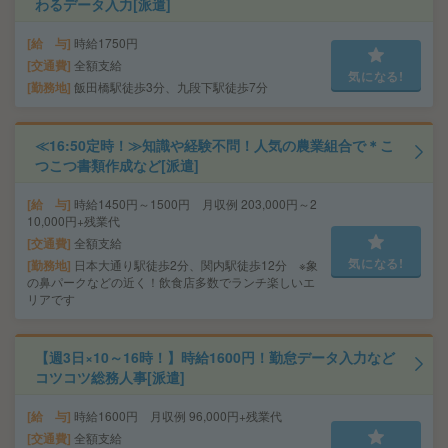
わるデータ入力[派遣]
給 与
時給1750円
交通費
全額支給
気になる!
勤務地
飯田橋駅徒歩3分、九段下駅徒歩7分
≪16:50定時！≫知識や経験不問！人気の農業組合で＊こ
つこつ書類作成など[派遣]
給 与
時給1450円～1500円 月収例 203,000円～2
10,000円+残業代
交通費
全額支給
気になる!
勤務地
日本大通り駅徒歩2分、関内駅徒歩12分 ※象
の鼻パークなどの近く！飲食店多数でランチ楽しいエ
リアです
【週3日×10～16時！】時給1600円！勤怠データ入力など
コツコツ総務人事[派遣]
給 与
時給1600円 月収例 96,000円+残業代
交通費
全額支給