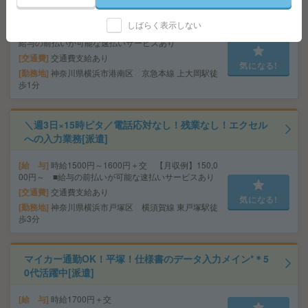
の登録・更新など[派遣]
しばらく表示しない
給 与
時給1700円＋交 【月収例】263,500円～ ■
給与の前払いが可能な速払いサービスあり
交通費
交通費支給あり
気になる!
勤務地
神奈川県横浜市港南区 京急本線 上大岡駅徒
歩1分
＼週3日×15時ピタ／電話応対なし！残業なし！エクセル
への入力業務[派遣]
給 与
時給1500円～1600円＋交 【月収例】150,0
00円～ ■給与の前払いが可能な速払いサービスあり
交通費
交通費支給あり
気になる!
勤務地
神奈川県横浜市戸塚区 横須賀線 東戸塚駅徒
歩3分
マイカー通勤OK！平塚！仕様書のデータ入力メイン*＊5
0代活躍中[派遣]
給 与
時給1700円＋交