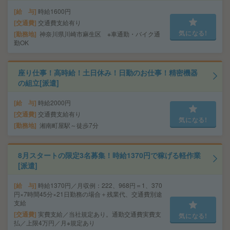
給 与
時給1600円
交通費
交通費支給有り
気になる!
勤務地
神奈川県川崎市麻生区 ※車通勤・バイク通
勤OK
座り仕事！高時給！土日休み！日勤のお仕事！精密機器
の組立[派遣]
給 与
時給2000円
交通費
交通費支給有り
気になる!
勤務地
湘南町屋駅～徒歩7分
8月スタートの限定3名募集！時給1370円で稼げる軽作業
[派遣]
給 与
時給1370円／月収例：222、968円＝1、370
円×7時間45分×21日勤務の場合＋残業代、交通費別途
支給
交通費
実費支給／当社規定あり。通勤交通費実費支
気になる!
払／上限4万円／月※規定あり