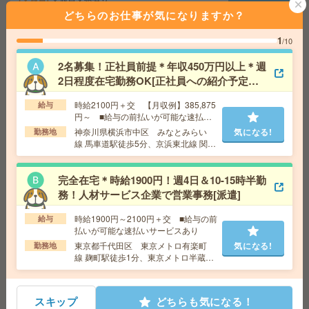
気になる!
どちらのお仕事が気になりますか？
勤務地
藤沢本町駅～徒歩14分
1
/10
1750円＊《時間相談OK！》北鎌倉駅から徒歩圏内！長
2名募集！正社員前提＊年収450万円以上＊週
期！窓口業務[派遣]
2日程度在宅勤務OK[正社員への紹介予定派
遣]
給 与
時給1750円 月収例 227,500円
時給2100円＋交 【月収例】385,875
給与
交通費
全額支給
円～ ■給与の前払いが可能な速払い
勤務地
北鎌倉駅徒歩15分、大船駅民間バス10分 ※
サービスあり
気になる!
神奈川県横浜市中区 みなとみらい
気になる!
勤務地
バス停：小坂小学校 徒歩１分（車・バイク・自転車
線 馬車道駅徒歩5分、京浜東北線 関内
通勤OK！）
駅徒歩10分
完全在宅＊時給1900円！週4日＆10-15時半勤
【鎌倉市山崎】残業なし！超大手企業グループ×ITサポー
務！人材サービス企業で営業事務[派遣]
ト[派遣]
時給1900円～2100円＋交 ■給与の前
給与
給 与
時給1700円 月収例 263,500円
払いが可能な速払いサービスあり
交通費
全額支給
東京都千代田区 東京メトロ有楽町
気になる!
勤務地
気になる!
線 麹町駅徒歩1分、東京メトロ半蔵門
勤務地
大船駅民間バス10分、富士見町駅徒歩15分
線 半蔵門駅徒歩5分
【時給1700円】残業なし！未経験OK▼非営利団体で情報
スキップ
どちらも気になる！