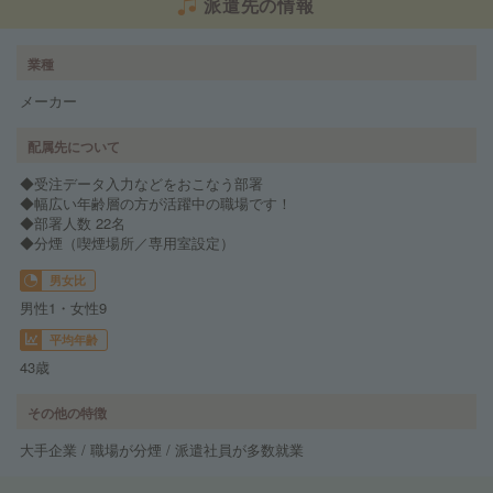
派遣先の情報
業種
メーカー
配属先について
◆受注データ入力などをおこなう部署
◆幅広い年齢層の方が活躍中の職場です！
◆部署人数 22名
◆分煙（喫煙場所／専用室設定）
男女比
男性1・女性9
平均年齢
43歳
その他の特徴
大手企業 / 職場が分煙 / 派遣社員が多数就業