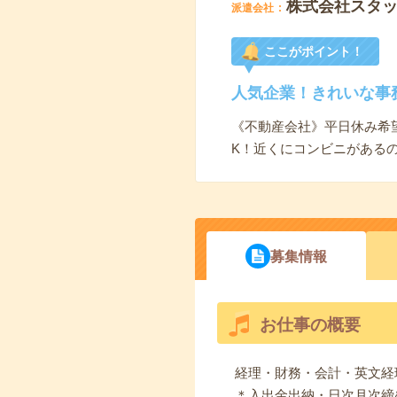
株式会社スタ
派遣会社
ここがポイント！
人気企業！きれいな事
《不動産会社》平日休み希
K！近くにコンビニがある
募集情報
お仕事の概要
経理・財務・会計・英文経
＊入出金出納・日次月次締