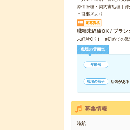
原価管理・契約書処理｜
＊引継ぎあり
応募資格
職種未経験OK / ブラン
未経験OK！ #初めての派
職場の雰囲気
年齢層
活気がある
職場の様子
募集情報
時給