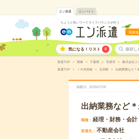
エン派遣
エンバイト
ちょうど良いワークライフバランスが叶う
関東版
気になる！リスト
0
保存し
派遣TOP
関東
千葉県
市原市
株式会社ス
派遣TOP
ＪＲ内房線
五井駅
出納業務など＊未
掲載日
2026
/
07
/
28
出納業務など＊
経理・財務・会計
職種
不動産会社
派遣先