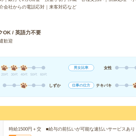
仲介会社からの電話応対｜来客対応など
クOK / 英語力不要
遣歓迎
女性
男女比率
20代
30代
40代
50代
60代
しずか
テキパキ
仕事の仕方
時給1500円＋交 ■給与の前払いが可能な速払いサービスあり