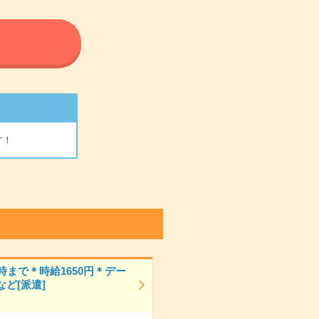
る
す！
時まで＊時給1650円＊デー
ど[派遣]