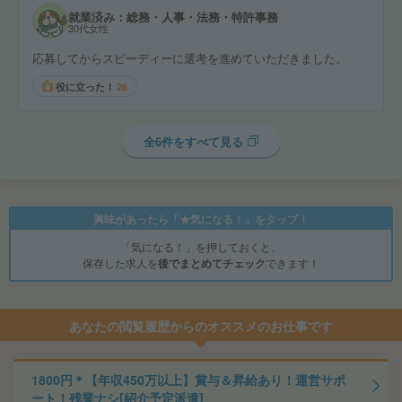
就業済み：総務・人事・法務・特許事務
30代女性
応募してからスピーディーに選考を進めていただきました。
役に立った！
26
全6件をすべて見る
興味があったら「★気になる！」をタップ！
「気になる！」を押しておくと、
保存した求人を
後でまとめてチェック
できます！
あなたの閲覧履歴からのオススメのお仕事です
1800円＊【年収450万以上】賞与＆昇給あり！運営サポ
ート！残業ナシ[紹介予定派遣]