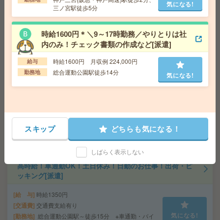
気になる!
三ノ宮駅徒歩5分
給与即払いOK！高時給！日勤のお仕事！検査業務[派遣]
時給1600円＊＼9～17時勤務／やりとりは社
内のみ！チェック書類の作成など[派遣]
給 与
時給1350円
交通費
交通費支給有り
時給1600円 月収例 224,000円
給与
気になる!
勤務地
西神中央駅～車10分 ※送迎有り
総合運動公園駅徒歩14分
勤務地
気になる!
平日休み！日勤のお仕事！袋詰め作業など[派遣]
給 与
時給1200円
交通費
交通費支給有り
スキップ
どちらも気になる！
気になる!
勤務地
新神戸駅～徒歩7分
しばらく表示しない
高時給！車通勤OK！土日休み！日勤のお仕事！出荷・ピ
ッキング[派遣]
給 与
時給1350円
交通費
交通費支給有り
気になる!
勤務地
総合運動公園駅～徒歩15分 ※車通勤・バイ