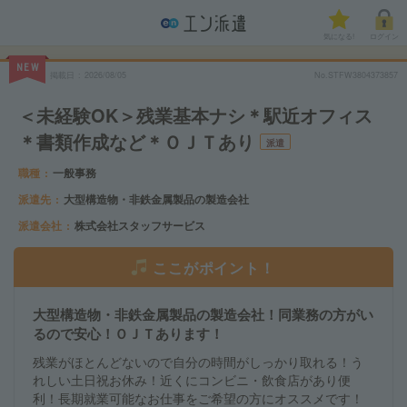
気になる!
ログイン
NEW
掲載日
2026/08/05
No.STFW3804373857
＜未経験OK＞残業基本ナシ＊駅近オフィス
＊書類作成など＊ＯＪＴあり
派遣
職種
一般事務
派遣先
大型構造物・非鉄金属製品の製造会社
派遣会社
株式会社スタッフサービス
ここがポイント！
大型構造物・非鉄金属製品の製造会社！同業務の方がい
るので安心！ＯＪＴあります！
残業がほとんどないので自分の時間がしっかり取れる！う
れしい土日祝お休み！近くにコンビニ・飲食店があり便
利！長期就業可能なお仕事をご希望の方にオススメです！