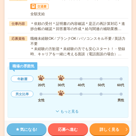
交通費
全額支給
＊依頼の受付＊証明書の内容確認＊是正の再計算対応＊進
仕事内容
捗台帳の確認＊回答書等の作成＊給与関連の補助業務…
職種未経験OK / ブランクOK / パソコンスキル不要 / 英語力
応募資格
不要
＊未経験の方歓迎＊未経験の方でも安心スタート！・登録
時、キャリアを一緒に考える面談（電話面談の場合）…
職場の雰囲気
年齢層
20代
30代
40代
50代
60代
男女比率
女性
男性
もっと見る
気になる!
応募へ進む
詳しく見る