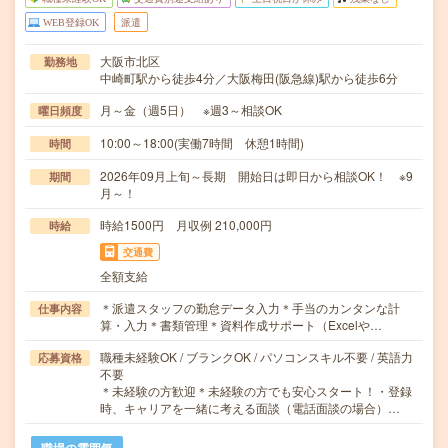
WEB登録OK
派遣
大阪市北区
勤務地
中崎町駅から徒歩4分／大阪梅田(阪急線)駅から徒歩6分
月～金（週5日） ※週3～相談OK
曜日頻度
10:00～18:00(実働7時間 休憩1時間)
時間
2026年09月上旬～長期 開始日は即日から相談OK！ ※9
期間
月～！
時給1500円 月収例 210,000円
時給
交通費
全額支給
＊派遣スタッフの勤怠データ入力＊手当のカンタンな計
仕事内容
算・入力＊書類管理＊資料作成サポート（Excelや…
職種未経験OK / ブランクOK / パソコンスキル不要 / 英語力
応募資格
不要
＊未経験の方歓迎＊未経験の方でも安心スタート！・登録
時、キャリアを一緒に考える面談（電話面談の場合）…