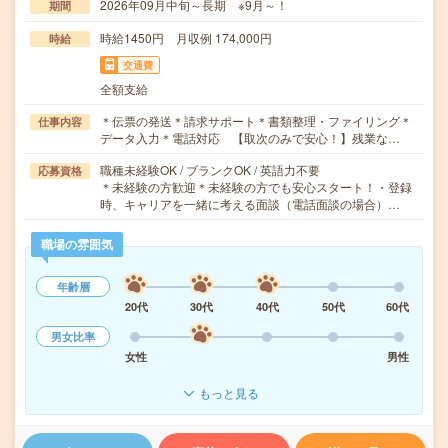
2026年09月中旬～長期 ※9月～！
期間
時給1450円 月収例 174,000円
時給
交通費
全額支給
＊伝票の発送＊請求サポート＊書類整理・ファイリング＊
仕事内容
データ入力＊電話対応 【取次のみで安心！】残業な…
職種未経験OK / ブランクOK / 英語力不要
応募資格
＊未経験の方歓迎＊未経験の方でも安心スタート！・登録
時、キャリアを一緒に考える面談（電話面談の場合）…
職場の雰囲気
年齢層
20代
30代
40代
50代
60代
男女比率
女性
男性
もっと見る