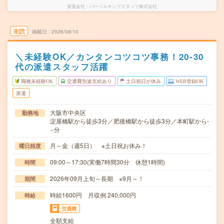
派遣会社
パーソルテンプスタッフ株式会社
未読
掲載日
2026/08/10
＼未経験OK／カンタンコツコツ事務！20‐30
代の派遣スタッフ活躍
職種未経験OK
交通費別途支給あり
土日祝日が休み
WEB登録OK
派遣
大阪市中央区
勤務地
淀屋橋駅から徒歩3分／肥後橋駅から徒歩3分／本町駅から-
--分
月～金（週5日） ※土日祝お休み！
曜日頻度
09:00～17:30(実働7時間30分 休憩1時間)
時間
2026年09月上旬～長期 ※9月～！
期間
時給1600円 月収例 240,000円
時給
交通費
全額支給