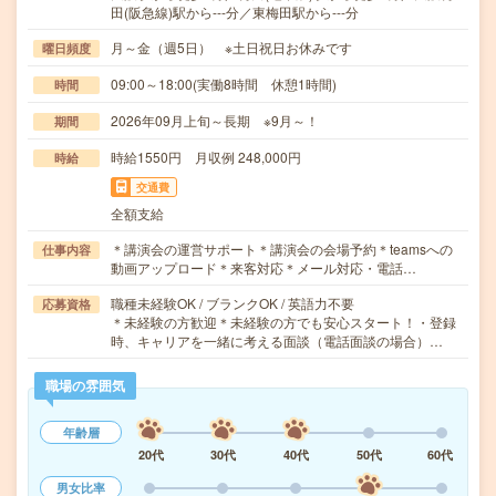
田(阪急線)駅から---分／東梅田駅から---分
月～金（週5日） ※土日祝日お休みです
曜日頻度
09:00～18:00(実働8時間 休憩1時間)
時間
2026年09月上旬～長期 ※9月～！
期間
時給1550円 月収例 248,000円
時給
交通費
全額支給
＊講演会の運営サポート＊講演会の会場予約＊teamsへの
仕事内容
動画アップロード＊来客対応＊メール対応・電話…
職種未経験OK / ブランクOK / 英語力不要
応募資格
＊未経験の方歓迎＊未経験の方でも安心スタート！・登録
時、キャリアを一緒に考える面談（電話面談の場合）…
職場の雰囲気
年齢層
20代
30代
40代
50代
60代
男女比率