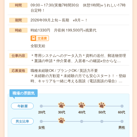
09:00～17:30(実働7時間30分 休憩1時間)※うれしい17時
時間
台定時！
2026年09月上旬～長期 ※9月～！
期間
時給1330円 月収例 199,500円+残業代
時給
交通費
全額支給
＊専用システムへのデータ入力＊資料の送付、郵送物管理
仕事内容
＊稟議の申請＊仲介業者、入居者への確認※分からな…
職種未経験OK / ブランクOK / 英語力不要
応募資格
＊未経験の方歓迎＊未経験の方でも安心スタート！・登録
時、キャリアを一緒に考える面談（電話面談の場合）…
職場の雰囲気
年齢層
20代
30代
40代
50代
60代
男女比率
女性
男性