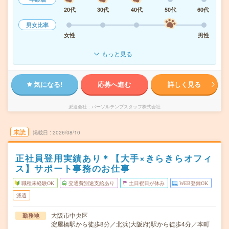
20代
30代
40代
50代
60代
男女比率
女性
男性
もっと見る
気になる!
応募へ進む
詳しく見る
派遣会社
パーソルテンプスタッフ株式会社
未読
掲載日
2026/08/10
正社員登用実績あり＊【大手×きらきらオフィ
ス】サポート事務のお仕事
職種未経験OK
交通費別途支給あり
土日祝日が休み
WEB登録OK
派遣
大阪市中央区
勤務地
淀屋橋駅から徒歩8分／北浜(大阪府)駅から徒歩4分／本町