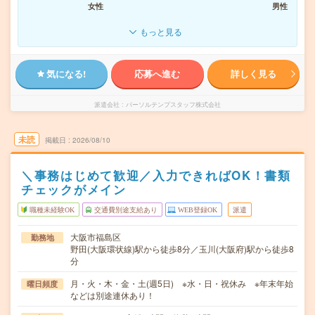
女性
男性
もっと見る
気になる!
応募へ進む
詳しく見る
派遣会社
パーソルテンプスタッフ株式会社
未読
掲載日
2026/08/10
＼事務はじめて歓迎／入力できればOK！書類
チェックがメイン
職種未経験OK
交通費別途支給あり
WEB登録OK
派遣
大阪市福島区
勤務地
野田(大阪環状線)駅から徒歩8分／玉川(大阪府)駅から徒歩8
分
月・火・木・金・土(週5日) ※水・日・祝休み ※年末年始
曜日頻度
などは別途連休あり！