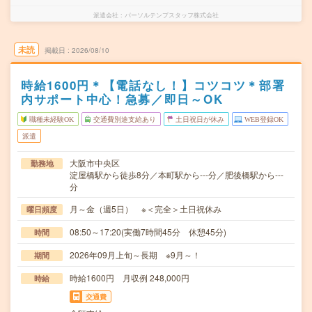
派遣会社
パーソルテンプスタッフ株式会社
未読
掲載日
2026/08/10
時給1600円＊【電話なし！】コツコツ＊部署
内サポート中心！急募／即日～OK
職種未経験OK
交通費別途支給あり
土日祝日が休み
WEB登録OK
派遣
大阪市中央区
勤務地
淀屋橋駅から徒歩8分／本町駅から---分／肥後橋駅から---
分
月～金（週5日） ※＜完全＞土日祝休み
曜日頻度
08:50～17:20(実働7時間45分 休憩45分)
時間
2026年09月上旬～長期 ※9月～！
期間
時給1600円 月収例 248,000円
時給
交通費