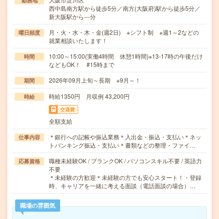
勤務地
西中島南方駅から徒歩5分／南方(大阪府)駅から徒歩5分／
新大阪駅から---分
月・火・水・木・金(週2日) ※シフト制 ※週1～2などの
曜日頻度
就業相談いたします！
10:00～15:00(実働4時間 休憩1時間)※13-17時の午後だけ
時間
などもOK！ #15時まで
2026年09月上旬～長期 ※9月～！
期間
時給1350円 月収例 43,200円
時給
交通費
全額支給
＊銀行への記帳や振込業務＊入出金・振込・支払い＊ネッ
仕事内容
トバンキング振込・支払い＊書類などの整理・ファイ…
職種未経験OK / ブランクOK / パソコンスキル不要 / 英語力
応募資格
不要
＊未経験の方歓迎＊未経験の方でも安心スタート！・登録
時、キャリアを一緒に考える面談（電話面談の場合）…
職場の雰囲気