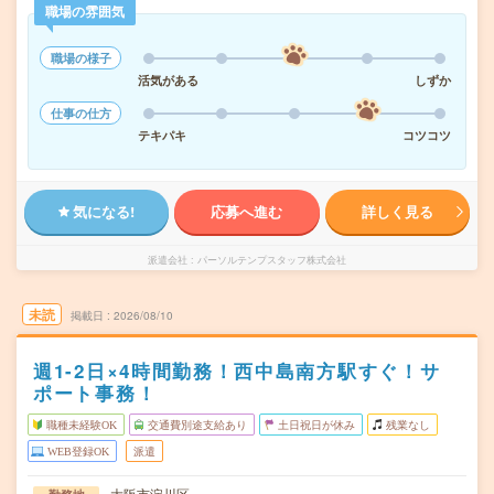
職場の雰囲気
職場の様子
活気がある
しずか
仕事の仕方
テキパキ
コツコツ
気になる!
応募へ進む
詳しく見る
派遣会社
パーソルテンプスタッフ株式会社
未読
掲載日
2026/08/10
週1-2日×4時間勤務！西中島南方駅すぐ！サ
ポート事務！
職種未経験OK
交通費別途支給あり
土日祝日が休み
残業なし
WEB登録OK
派遣
大阪市淀川区