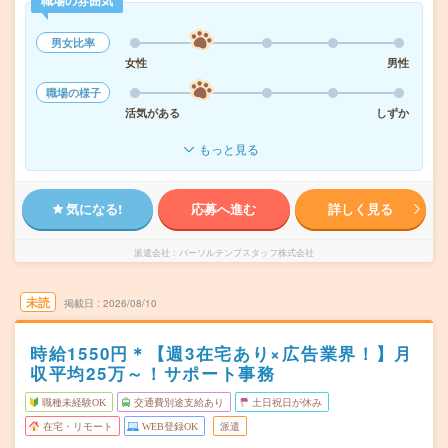
職場の雰囲気
男女比率
女性
男性
職場の様子
活気がある
しずか
もっと見る
気になる!
応募へ進む
詳しく見る
派遣会社
パーソルテンプスタッフ株式会社
未読
掲載日
2026/08/10
時給1550円＊【週3在宅あり×広告業界！】月
収平均25万～！サポート事務
職種未経験OK
交通費別途支給あり
土日祝日が休み
在宅・リモート
WEB登録OK
派遣