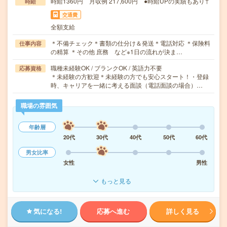
時給1360円 月収例 217,600円 ●時給UPの実績もあり↑
時給
交通費
全額支給
＊不備チェック＊書類の仕分け＆発送＊電話対応 ＊保険料
仕事内容
の精算 ＊その他 庶務 など※1日の流れが決ま…
職種未経験OK / ブランクOK / 英語力不要
応募資格
＊未経験の方歓迎＊未経験の方でも安心スタート！・登録
時、キャリアを一緒に考える面談（電話面談の場合）…
職場の雰囲気
年齢層
20代
30代
40代
50代
60代
男女比率
女性
男性
もっと見る
気になる!
応募へ進む
詳しく見る