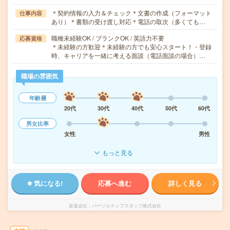
＊契約情報の入力＆チェック＊文書の作成（フォーマット
仕事内容
あり）＊書類の受け渡し対応＊電話の取次（多くても…
職種未経験OK / ブランクOK / 英語力不要
応募資格
＊未経験の方歓迎＊未経験の方でも安心スタート！・登録
時、キャリアを一緒に考える面談（電話面談の場合）…
職場の雰囲気
年齢層
20代
30代
40代
50代
60代
男女比率
女性
男性
もっと見る
気になる!
応募へ進む
詳しく見る
派遣会社
パーソルテンプスタッフ株式会社