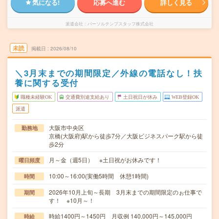
気になる!
応募へ進む
詳しく見る
派遣会社
パーソルテンプスタッフ株式会社
未読
掲載日
2026/08/10
＼3月末までの期間限定／外線の電話なし！扶
養に関する受付
職種未経験OK
交通費別途支給あり
土日祝日が休み
WEB登録OK
派遣
大阪市中央区
勤務地
京橋(大阪府)駅から徒歩7分／大阪ビジネスパーク駅から徒
歩2分
月～金（週5日） ※土日祝がお休みです！
曜日頻度
10:00～16:00(実働5時間 休憩1時間)
時間
2026年10月上旬～長期 3月末までの期間限定のぉ仕事で
期間
す！ ※10月～！
時給1400円～1450円 月収例 140,000円～145,000円
時給