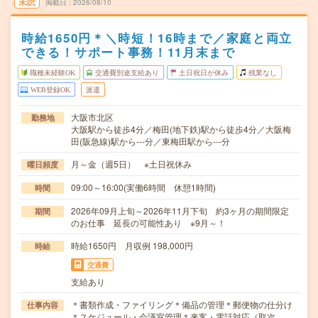
未読
掲載日
2026/08/10
時給1650円＊＼時短！16時まで／家庭と両立
できる！サポート事務！11月末まで
職種未経験OK
交通費別途支給あり
土日祝日が休み
残業なし
WEB登録OK
派遣
大阪市北区
勤務地
大阪駅から徒歩4分／梅田(地下鉄)駅から徒歩4分／大阪梅
田(阪急線)駅から---分／東梅田駅から---分
月～金（週5日） ※土日祝休み
曜日頻度
09:00～16:00(実働6時間 休憩1時間)
時間
2026年09月上旬～2026年11月下旬 約3ヶ月の期間限定
期間
のお仕事 延長の可能性あり ※9月～！
時給1650円 月収例 198,000円
時給
交通費
支給あり
＊書類作成・ファイリング＊備品の管理＊郵便物の仕分け
仕事内容
＊スケジュール・会議室管理＊来客・電話対応（取次…