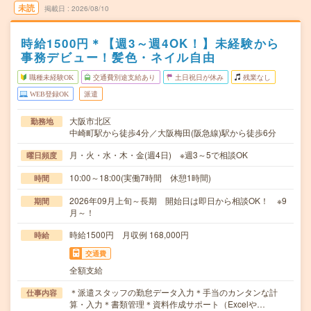
未読
掲載日
2026/08/10
時給1500円＊【週3～週4OK！】未経験から
事務デビュー！髪色・ネイル自由
職種未経験OK
交通費別途支給あり
土日祝日が休み
残業なし
WEB登録OK
派遣
大阪市北区
勤務地
中崎町駅から徒歩4分／大阪梅田(阪急線)駅から徒歩6分
月・火・水・木・金(週4日) ※週3～5で相談OK
曜日頻度
10:00～18:00(実働7時間 休憩1時間)
時間
2026年09月上旬～長期 開始日は即日から相談OK！ ※9
期間
月～！
時給1500円 月収例 168,000円
時給
交通費
全額支給
＊派遣スタッフの勤怠データ入力＊手当のカンタンな計
仕事内容
算・入力＊書類管理＊資料作成サポート（Excelや…