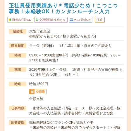
正社員登用実績あり＊電話少なめ！こつこつ
事務！未経験OK！カンタンルーチン入力
職種未経験OK
交通費別途支給あり
WEB登録OK
派遣
大阪市都島区
勤務地
都島駅から徒歩4分／桜ノ宮駅から徒歩7分
月～金（週5日） ※月1.2回土曜・祝日のご相談あり
曜日頻度
09:00～18:00(実働8時間 休憩1時間)※10:00始業、9:00～
時間
17:00も相談可能！
2026年09月上旬～長期 【派遣→社員登用の実績が複数あ
期間
り】8月開始もOK！ ※9月～！
時給1600円
時給
交通費
全額支給
・家賃等の入金確認・消込・オーナー様への送金処理・協
仕事内容
力会社への支払業務・請求書発行・家賃管理および集…
職種未経験OK / ブランクOK / 英語力不要
応募資格
＊未経験の方歓迎＊未経験の方でも安心スタート！・登録