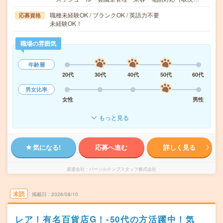
職種未経験OK / ブランクOK / 英語力不要
応募資格
未経験OK！
職場の雰囲気
年齢層
20代
30代
40代
50代
60代
男女比率
女性
男性
もっと見る
気になる!
応募へ進む
詳しく見る
派遣会社
パーソルテンプスタッフ株式会社
未読
掲載日
2026/08/10
レア！有名百貨店G！-50代の方活躍中！気