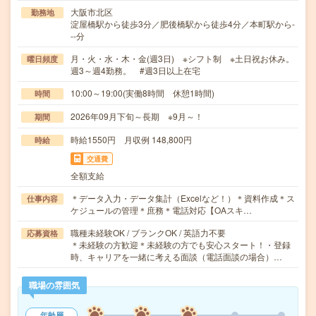
大阪市北区
勤務地
淀屋橋駅から徒歩3分／肥後橋駅から徒歩4分／本町駅から-
--分
月・火・水・木・金(週3日) ※シフト制 ※土日祝お休み。
曜日頻度
週3～週4勤務。 #週3日以上在宅
10:00～19:00(実働8時間 休憩1時間)
時間
2026年09月下旬～長期 ※9月～！
期間
時給1550円 月収例 148,800円
時給
交通費
全額支給
＊データ入力・データ集計（Excelなど！）＊資料作成＊ス
仕事内容
ケジュールの管理＊庶務＊電話対応【OAスキ…
職種未経験OK / ブランクOK / 英語力不要
応募資格
＊未経験の方歓迎＊未経験の方でも安心スタート！・登録
時、キャリアを一緒に考える面談（電話面談の場合）…
職場の雰囲気
年齢層