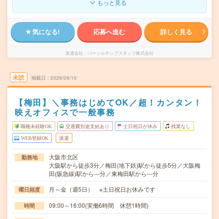
もっと見る
気になる!
応募へ進む
詳しく見る
派遣会社
パーソルテンプスタッフ株式会社
未読
掲載日
2026/08/10
【梅田】＼事務はじめてOK／超！カンタン！
映えオフィスで一般事務
職種未経験OK
交通費別途支給あり
土日祝日が休み
残業なし
WEB登録OK
派遣
大阪市北区
勤務地
大阪駅から徒歩3分／梅田(地下鉄)駅から徒歩5分／大阪梅
田(阪急線)駅から---分／東梅田駅から---分
月～金（週5日） ※土日祝日お休みです
曜日頻度
09:00～16:00(実働6時間 休憩1時間)
時間