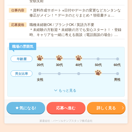
全額支給
＊資料作成サポート ※日付やデータの変更などカンタンな
仕事内容
修正がメイン！＊データのとりまとめ＊領収書チェ…
職種未経験OK / ブランクOK / 英語力不要
応募資格
＊未経験の方歓迎＊未経験の方でも安心スタート！・登録
時、キャリアを一緒に考える面談（電話面談の場合）…
職場の雰囲気
年齢層
20代
30代
40代
50代
60代
男女比率
女性
男性
もっと見る
気になる!
応募へ進む
詳しく見る
派遣会社
パーソルテンプスタッフ株式会社