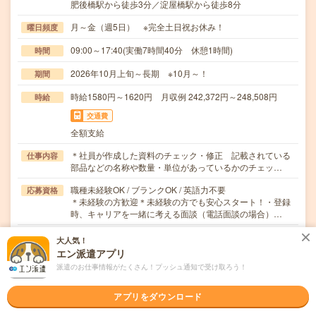
肥後橋駅から徒歩3分／淀屋橋駅から徒歩8分
月～金（週5日） ※完全土日祝お休み！
曜日頻度
09:00～17:40(実働7時間40分 休憩1時間)
時間
2026年10月上旬～長期 ※10月～！
期間
時給1580円～1620円 月収例 242,372円～248,508円
時給
交通費
全額支給
＊社員が作成した資料のチェック・修正 記載されている
仕事内容
部品などの名称や数量・単位があっているかのチェッ…
職種未経験OK / ブランクOK / 英語力不要
応募資格
＊未経験の方歓迎＊未経験の方でも安心スタート！・登録
時、キャリアを一緒に考える面談（電話面談の場合）…
大人気！
職場の雰囲気
エン派遣アプリ
派遣のお仕事情報がたくさん！プッシュ通知で受け取ろう！
年齢層
20代
30代
40代
50代
60代
アプリをダウンロード
男女比率