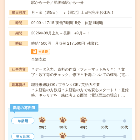
駅から---分／肥後橋駅から---分
月～金（週5日） ※【固定】土日祝完全お休み！
曜日頻度
09:00～17:15(実働7時間15分 休憩1時間)
時間
2026年09月上旬～長期 ※9月～！
期間
時給1500円 月収例 217,500円+残業代
時給
交通費
全額支給
＊データ入力、資料の作成（フォーマットあり＊）＊文
仕事内容
字・数字等のチェック、修正＊不備についての確認（電…
職種未経験OK / ブランクOK / 英語力不要
応募資格
＊未経験の方歓迎＊未経験の方でも安心スタート！・登録
時、キャリアを一緒に考える面談（電話面談の場合）…
職場の雰囲気
年齢層
20代
30代
40代
50代
60代
男女比率