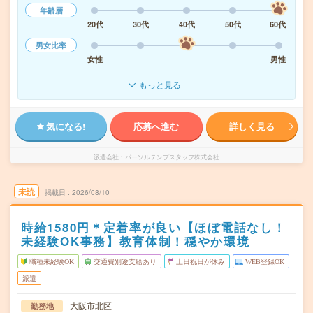
年齢層
20代
30代
40代
50代
60代
男女比率
女性
男性
もっと見る
気になる!
応募へ進む
詳しく見る
派遣会社
パーソルテンプスタッフ株式会社
未読
掲載日
2026/08/10
時給1580円＊定着率が良い【ほぼ電話なし！
未経験OK事務】教育体制！穏やか環境
職種未経験OK
交通費別途支給あり
土日祝日が休み
WEB登録OK
派遣
大阪市北区
勤務地