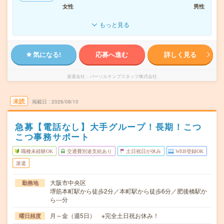
女性
男性
もっと見る
気になる!
応募へ進む
詳しく見る
派遣会社
パーソルテンプスタッフ株式会社
未読
掲載日
2026/08/10
急募【電話なし】大手グループ！長期！こつ
こつ事務サポート
職種未経験OK
交通費別途支給あり
土日祝日が休み
WEB登録OK
派遣
大阪市中央区
勤務地
堺筋本町駅から徒歩2分／本町駅から徒歩6分／肥後橋駅か
ら---分
月～金（週5日） ※完全土日祝お休み！
曜日頻度