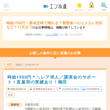
メニュー
気になる!
ログイン
検索
時給1700円！基本定時で帰れる＊管理者へのエスカレ対応
など＊11月まで
のお仕事情報は、掲載が終了しています
掲載時の情報は、
ページ下部
からご覧いただけます。
お探しの条件に近い派遣のお仕事
未読
掲載日
2026/08/10
時給1550円＊＼レア求人／講演会のサポー
ト！直雇用の実績あり！梅田
職種未経験OK
交通費別途支給あり
土日祝日が休み
WEB登録OK
派遣
大阪市北区
勤務地
大阪駅から徒歩5分／梅田(地下鉄)駅から徒歩5分／大阪梅