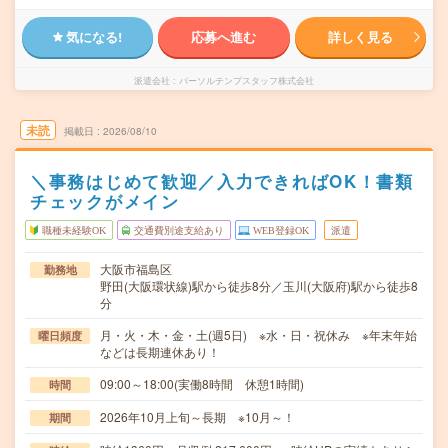
気になる!
応募へ進む
詳しく見る
派遣会社
パーソルテンプスタッフ株式会社
未読
掲載日
2026/08/10
＼事務はじめて歓迎／入力できればOK！書類
チェックがメイン
職種未経験OK
交通費別途支給あり
WEB登録OK
派遣
大阪市福島区
勤務地
野田(大阪環状線)駅から徒歩8分／玉川(大阪府)駅から徒歩8
分
月・火・木・金・土(週5日) ※水・日・祝休み ※年末年始
曜日頻度
などは長期連休あり！
09:00～18:00(実働8時間 休憩1時間)
時間
2026年10月上旬～長期 ※10月～！
期間