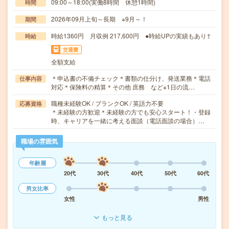
09:00～18:00(実働8時間 休憩1時間)
時間
2026年09月上旬～長期 ※9月～！
期間
時給1360円 月収例 217,600円 ●時給UPの実績もあり↑
時給
交通費
全額支給
＊申込書の不備チェック＊書類の仕分け、発送業務＊電話
仕事内容
対応＊保険料の精算＊その他 庶務 など※1日の流…
職種未経験OK / ブランクOK / 英語力不要
応募資格
＊未経験の方歓迎＊未経験の方でも安心スタート！・登録
時、キャリアを一緒に考える面談（電話面談の場合）…
職場の雰囲気
年齢層
20代
30代
40代
50代
60代
男女比率
女性
男性
もっと見る