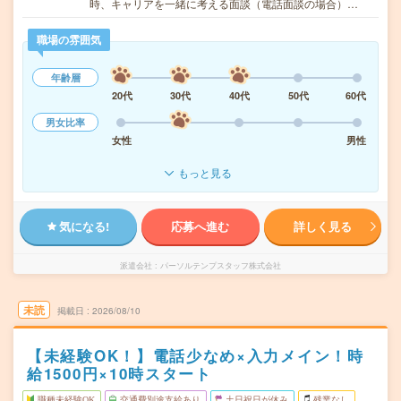
時、キャリアを一緒に考える面談（電話面談の場合）…
職場の雰囲気
年齢層
20代
30代
40代
50代
60代
男女比率
女性
男性
もっと見る
気になる!
応募へ進む
詳しく見る
派遣会社
パーソルテンプスタッフ株式会社
未読
掲載日
2026/08/10
【未経験OK！】電話少なめ×入力メイン！時
給1500円×10時スタート
職種未経験OK
交通費別途支給あり
土日祝日が休み
残業なし