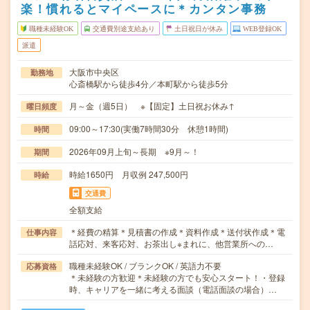
楽！慣れるとマイペースに＊カンタン事務
職種未経験OK
交通費別途支給あり
土日祝日が休み
WEB登録OK
派遣
大阪市中央区
勤務地
心斎橋駅から徒歩4分／本町駅から徒歩5分
月～金（週5日） ※【固定】土日祝お休み↑
曜日頻度
09:00～17:30(実働7時間30分 休憩1時間)
時間
2026年09月上旬～長期 ※9月～！
期間
時給1650円 月収例 247,500円
時給
交通費
全額支給
＊経費の精算＊見積書の作成＊資料作成＊送付状作成＊電
仕事内容
話応対、来客応対、お茶出し※まれに、他営業所への…
職種未経験OK / ブランクOK / 英語力不要
応募資格
＊未経験の方歓迎＊未経験の方でも安心スタート！・登録
時、キャリアを一緒に考える面談（電話面談の場合）…