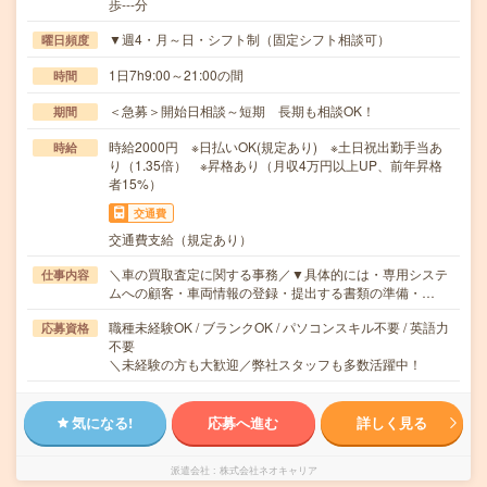
歩---分
▼週4・月～日・シフト制（固定シフト相談可）
曜日頻度
1日7h9:00～21:00の間
時間
＜急募＞開始日相談～短期 長期も相談OK！
期間
時給2000円 ※日払いOK(規定あり) ※土日祝出勤手当あ
時給
り（1.35倍） ※昇格あり（月収4万円以上UP、前年昇格
者15%）
交通費
交通費支給（規定あり）
＼車の買取査定に関する事務／▼具体的には・専用システ
仕事内容
ムへの顧客・車両情報の登録・提出する書類の準備・…
職種未経験OK / ブランクOK / パソコンスキル不要 / 英語力
応募資格
不要
＼未経験の方も大歓迎／弊社スタッフも多数活躍中！
気になる!
応募へ進む
詳しく見る
派遣会社
株式会社ネオキャリア