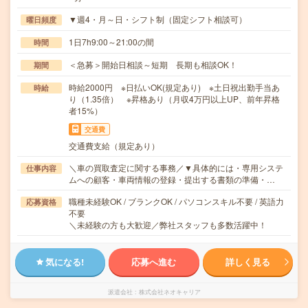
▼週4・月～日・シフト制（固定シフト相談可）
曜日頻度
1日7h9:00～21:00の間
時間
＜急募＞開始日相談～短期 長期も相談OK！
期間
時給2000円 ※日払いOK(規定あり) ※土日祝出勤手当あ
時給
り（1.35倍） ※昇格あり（月収4万円以上UP、前年昇格
者15%）
交通費
交通費支給（規定あり）
＼車の買取査定に関する事務／▼具体的には・専用システ
仕事内容
ムへの顧客・車両情報の登録・提出する書類の準備・…
職種未経験OK / ブランクOK / パソコンスキル不要 / 英語力
応募資格
不要
＼未経験の方も大歓迎／弊社スタッフも多数活躍中！
気になる!
応募へ進む
詳しく見る
派遣会社
株式会社ネオキャリア