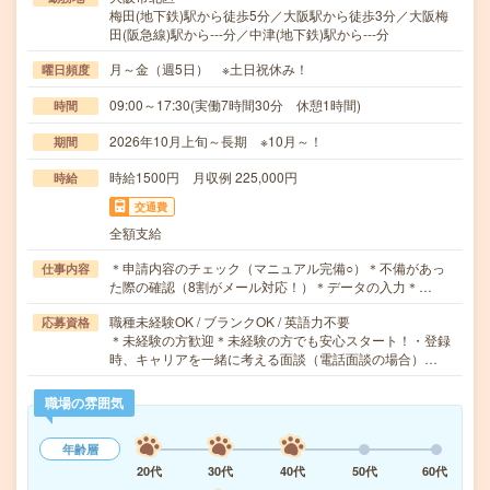
梅田(地下鉄)駅から徒歩5分／大阪駅から徒歩3分／大阪梅
田(阪急線)駅から---分／中津(地下鉄)駅から---分
月～金（週5日） ※土日祝休み！
曜日頻度
09:00～17:30(実働7時間30分 休憩1時間)
時間
2026年10月上旬～長期 ※10月～！
期間
時給1500円 月収例 225,000円
時給
交通費
全額支給
＊申請内容のチェック（マニュアル完備○）＊不備があっ
仕事内容
た際の確認（8割がメール対応！）＊データの入力＊…
職種未経験OK / ブランクOK / 英語力不要
応募資格
＊未経験の方歓迎＊未経験の方でも安心スタート！・登録
時、キャリアを一緒に考える面談（電話面談の場合）…
職場の雰囲気
年齢層
20代
30代
40代
50代
60代