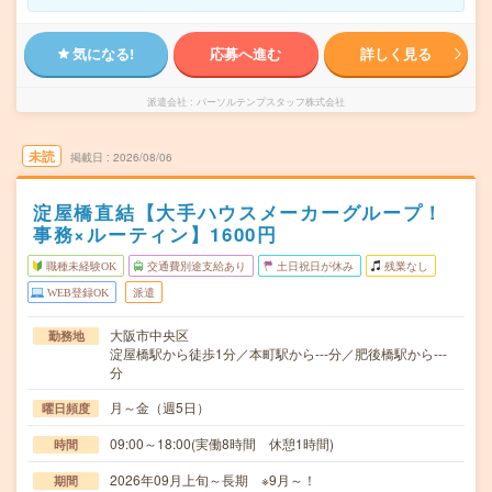
気になる!
応募へ進む
詳しく見る
派遣会社
パーソルテンプスタッフ株式会社
未読
掲載日
2026/08/06
淀屋橋直結【大手ハウスメーカーグループ！
事務×ルーティン】1600円
職種未経験OK
交通費別途支給あり
土日祝日が休み
残業なし
WEB登録OK
派遣
大阪市中央区
勤務地
淀屋橋駅から徒歩1分／本町駅から---分／肥後橋駅から---
分
月～金（週5日）
曜日頻度
09:00～18:00(実働8時間 休憩1時間)
時間
2026年09月上旬～長期 ※9月～！
期間