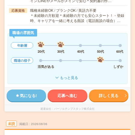
イン:LINEやメールがメインで安心＊契約書の作…
職種未経験OK / ブランクOK / 英語力不要
応募資格
＊未経験の方歓迎＊未経験の方でも安心スタート！・登録
時、キャリアを一緒に考える面談（電話面談の場合）…
職場の雰囲気
年齢層
20代
30代
40代
50代
60代
職場の様子
活気がある
しずか
もっと見る
気になる!
応募へ進む
詳しく見る
派遣会社
パーソルテンプスタッフ株式会社
未読
掲載日
2026/08/06