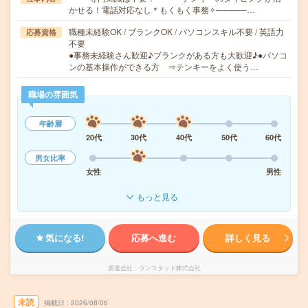
かせる！電話対応なし＊もくもく事務✧─────…
職種未経験OK / ブランクOK / パソコンスキル不要 / 英語力
応募資格
不要
●事務未経験さん歓迎♪ブランクがある方も大歓迎♪●パソコ
ンの基本操作ができる方 ⇒テンキーをよく使う…
職場の雰囲気
年齢層
20代
30代
40代
50代
60代
男女比率
女性
男性
もっと見る
気になる!
応募へ進む
詳しく見る
派遣会社
ランスタッド株式会社
未読
掲載日
2026/08/06