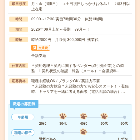
月～金（週5日） ※土日祝日しっかりお休み！ #週3日以
曜日頻度
上在宅
09:00～17:30(実働7時間30分 休憩1時間)
時間
2026年09月上旬～長期 ※9月～！
期間
時給2000円 月収例 300,000円+残業代
時給
交通費
全額支給
＊契約処理＊契約に関するベンダー(取引先企業)との調
仕事内容
整 L 契約状況の確認・報告（メール）＊会議資料…
職種未経験OK / ブランクOK / 英語力不要
応募資格
＊未経験の方歓迎＊未経験の方でも安心スタート！・登録
時、キャリアを一緒に考える面談（電話面談の場合）…
職場の雰囲気
年齢層
20代
30代
40代
50代
60代
職場の様子
活気がある
しずか