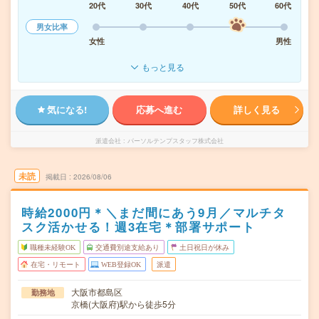
20代
30代
40代
50代
60代
男女比率
女性
男性
もっと見る
気になる!
応募へ進む
詳しく見る
派遣会社
パーソルテンプスタッフ株式会社
未読
掲載日
2026/08/06
時給2000円＊＼まだ間にあう9月／マルチタ
スク活かせる！週3在宅＊部署サポート
職種未経験OK
交通費別途支給あり
土日祝日が休み
在宅・リモート
WEB登録OK
派遣
大阪市都島区
勤務地
京橋(大阪府)駅から徒歩5分