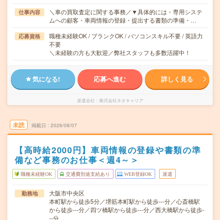
＼車の買取査定に関する事務／▼具体的には・専用システ
仕事内容
ムへの顧客・車両情報の登録・提出する書類の準備・…
職種未経験OK / ブランクOK / パソコンスキル不要 / 英語力
応募資格
不要
＼未経験の方も大歓迎／弊社スタッフも多数活躍中！
気になる!
応募へ進む
詳しく見る
派遣会社
株式会社ネオキャリア
未読
掲載日
2026/08/07
【高時給2000円】車両情報の登録や書類の準
備など事務のお仕事＜週4～＞
職種未経験OK
交通費別途支給あり
WEB登録OK
派遣
大阪市中央区
勤務地
本町駅から徒歩5分／堺筋本町駅から徒歩---分／心斎橋駅
から徒歩---分／四ツ橋駅から徒歩---分／西大橋駅から徒歩-
--分