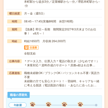
本町駅から徒歩3分／淀屋橋駅から---分／堺筋本町駅から--
-分
月～金（週5日）
曜日頻度
08:45～17:45(実働8時間 休憩1時間)
時間
【急募】即日～長期 期間限定2027年3月末までのお仕
期間
事！ ※8月～！
時給1650円 月収例 264,000円
時給
交通費
全額支給
＊データ入力、伝票入力＊電話の取次ぎ（少なめです！）
仕事内容
＊来客対応＊資料作成のサポート＊庶務※頼まれ仕事…
職種未経験OK / ブランクOK / パソコンスキル不要 / 英語力
応募資格
不要
未経験の方でも安心スタート！・登録時、キャリアを一緒
に考える面談（電話面談の場合）・あなたに合ったお…
職場の雰囲気
年齢層