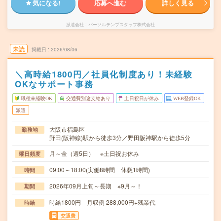
気になる!
応募へ進む
詳しく見る
派遣会社
パーソルテンプスタッフ株式会社
未読
掲載日
2026/08/06
＼高時給1800円／社員化制度あり！未経験
OKなサポート事務
職種未経験OK
交通費別途支給あり
土日祝日が休み
WEB登録OK
派遣
大阪市福島区
勤務地
野田(阪神線)駅から徒歩3分／野田阪神駅から徒歩5分
月～金（週5日） ※土日祝お休み
曜日頻度
09:00～18:00(実働8時間 休憩1時間)
時間
2026年09月上旬～長期 ※9月～！
期間
時給1800円 月収例 288,000円+残業代
時給
交通費