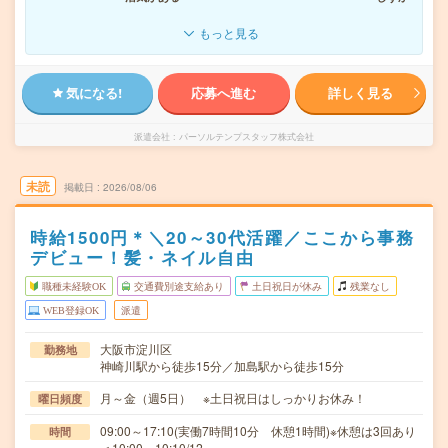
もっと見る
気になる!
応募へ進む
詳しく見る
派遣会社
パーソルテンプスタッフ株式会社
未読
掲載日
2026/08/06
時給1500円＊＼20～30代活躍／ここから事務
デビュー！髪・ネイル自由
職種未経験OK
交通費別途支給あり
土日祝日が休み
残業なし
WEB登録OK
派遣
大阪市淀川区
勤務地
神崎川駅から徒歩15分／加島駅から徒歩15分
月～金（週5日） ※土日祝日はしっかりお休み！
曜日頻度
09:00～17:10(実働7時間10分 休憩1時間)※休憩は3回あり
時間
＜10:00～10:10/12…