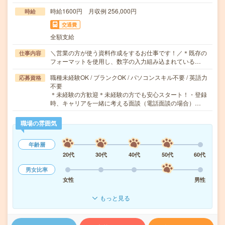
時給1600円 月収例 256,000円
時給
交通費
全額支給
＼営業の方が使う資料作成をするお仕事です！／＊既存の
仕事内容
フォーマットを使用し、数字の入力組み込まれている…
職種未経験OK / ブランクOK / パソコンスキル不要 / 英語力
応募資格
不要
＊未経験の方歓迎＊未経験の方でも安心スタート！・登録
時、キャリアを一緒に考える面談（電話面談の場合）…
職場の雰囲気
年齢層
20代
30代
40代
50代
60代
男女比率
女性
男性
もっと見る