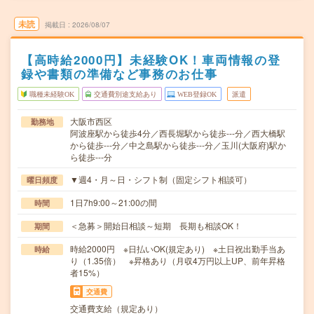
未読
掲載日
2026/08/07
【高時給2000円】未経験OK！車両情報の登
録や書類の準備など事務のお仕事
職種未経験OK
交通費別途支給あり
WEB登録OK
派遣
大阪市西区
勤務地
阿波座駅から徒歩4分／西長堀駅から徒歩---分／西大橋駅
から徒歩---分／中之島駅から徒歩---分／玉川(大阪府)駅か
ら徒歩---分
▼週4・月～日・シフト制（固定シフト相談可）
曜日頻度
1日7h9:00～21:00の間
時間
＜急募＞開始日相談～短期 長期も相談OK！
期間
時給2000円 ※日払いOK(規定あり) ※土日祝出勤手当あ
時給
り（1.35倍） ※昇格あり（月収4万円以上UP、前年昇格
者15%）
交通費
交通費支給（規定あり）