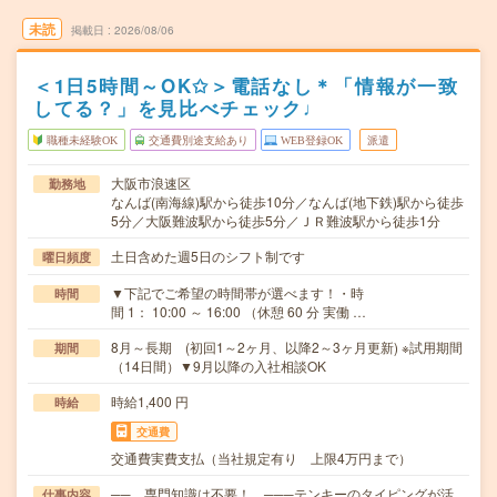
未読
掲載日
2026/08/06
＜1日5時間～OK✩＞電話なし＊「情報が一致
してる？」を見比べチェック♩
職種未経験OK
交通費別途支給あり
WEB登録OK
派遣
大阪市浪速区
勤務地
なんば(南海線)駅から徒歩10分／なんば(地下鉄)駅から徒歩
5分／大阪難波駅から徒歩5分／ＪＲ難波駅から徒歩1分
土日含めた週5日のシフト制です
曜日頻度
▼下記でご希望の時間帯が選べます！・時
時間
間 1： 10:00 ～ 16:00 （休憩 60 分 実働 …
8月～長期 (初回1～2ヶ月、以降2～3ヶ月更新) ※試用期間
期間
（14日間）▼9月以降の入社相談OK
時給1,400 円
時給
交通費
交通費実費支払（当社規定有り 上限4万円まで）
── 専門知識は不要！ ───テンキーのタイピングが活
仕事内容