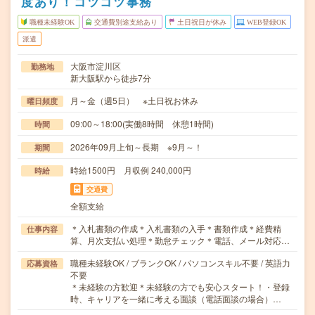
度あり！コツコツ事務
職種未経験OK
交通費別途支給あり
土日祝日が休み
WEB登録OK
派遣
大阪市淀川区
勤務地
新大阪駅から徒歩7分
月～金（週5日） ※土日祝お休み
曜日頻度
09:00～18:00(実働8時間 休憩1時間)
時間
2026年09月上旬～長期 ※9月～！
期間
時給1500円 月収例 240,000円
時給
交通費
全額支給
＊入札書類の作成＊入札書類の入手＊書類作成＊経費精
仕事内容
算、月次支払い処理＊勤怠チェック＊電話、メール対応…
職種未経験OK / ブランクOK / パソコンスキル不要 / 英語力
応募資格
不要
＊未経験の方歓迎＊未経験の方でも安心スタート！・登録
時、キャリアを一緒に考える面談（電話面談の場合）…