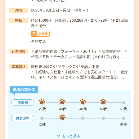
2026年09月上旬～長期 ※9月～！
期間
時給1500円 月収例：203,269円～210,798円（月21日勤
時給
務の場合）
交通費
全額支給
＊納品書の作成（フォーマットあり！）＊請求書の発行＊
仕事内容
伝票の整理＊データ入力＊電話対応（社内対応はほと…
職種未経験OK / ブランクOK / 英語力不要
応募資格
＊未経験の方歓迎＊未経験の方でも安心スタート！・登録
時、キャリアを一緒に考える面談（電話面談の場合）…
職場の雰囲気
年齢層
20代
30代
40代
50代
60代
男女比率
女性
男性
もっと見る