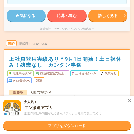
気になる!
応募へ進む
詳しく見る
派遣会社
パーソルテンプスタッフ株式会社
未読
掲載日
2026/08/06
正社員登用実績あり＊9月1日開始！土日祝休
み！残業なし！カンタン事務
職種未経験OK
交通費別途支給あり
土日祝日が休み
残業なし
WEB登録OK
派遣
大阪市平野区
勤務地
新加美駅から徒歩10分／加美駅から徒歩10分
大人気！
月～金（週5日）
エン派遣アプリ
曜日頻度
派遣のお仕事情報がたくさん！プッシュ通知で受け取ろう！
09:00～17:05(実働7時間 休憩1時間05分)※10時からと15
時間
時から110分ずつ休憩あり …
アプリをダウンロード
2026年09月上旬～長期 産育休の為、1年ぐらいだが延長
期間