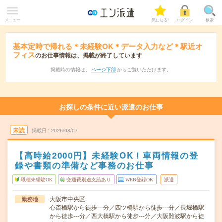
メニュー
気になる!
ログイン
検索
基本定時で帰れる＊未経験OK＊データ入力など＊駅近オ
フィス
のお仕事情報は、掲載が終了しています
掲載時の情報は、
ページ下部
からご覧いただけます。
お探しの条件に近い派遣のお仕事
未読
掲載日
2026/08/07
【高時給2000円】未経験OK！車両情報の登
録や書類の準備など事務のお仕事
職種未経験OK
交通費別途支給あり
WEB登録OK
派遣
大阪市中央区
勤務地
心斎橋駅から徒歩---分／四ツ橋駅から徒歩---分／長堀橋駅
から徒歩---分／西大橋駅から徒歩---分／大阪難波駅から徒