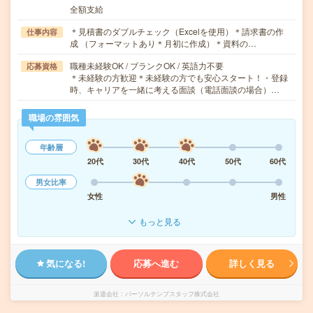
全額支給
＊見積書のダブルチェック（Excelを使用）＊請求書の作
仕事内容
成 （フォーマットあり＊月初に作成）＊資料の…
職種未経験OK / ブランクOK / 英語力不要
応募資格
＊未経験の方歓迎＊未経験の方でも安心スタート！・登録
時、キャリアを一緒に考える面談（電話面談の場合）…
職場の雰囲気
年齢層
20代
30代
40代
50代
60代
男女比率
女性
男性
もっと見る
気になる!
応募へ進む
詳しく見る
派遣会社
パーソルテンプスタッフ株式会社