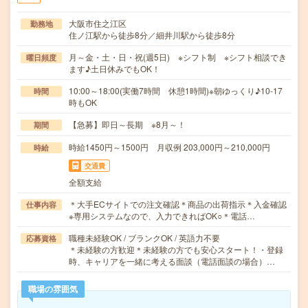
大阪市住之江区
勤務地
住ノ江駅から徒歩8分／細井川駅から徒歩8分
月～金・土・日・祝(週5日) ※シフト制 ※シフト相談でき
曜日頻度
ます♪土日休みでもOK！
10:00～18:00(実働7時間 休憩1時間)※朝ゆっくり♪10-17
時間
時もOK
【急募】即日～長期 ※8月～！
期間
時給1450円～1500円 月収例 203,000円～210,000円
時給
交通費
全額支給
＊大手ECサイトでの注文確認＊商品の出荷指示＊入金確認
仕事内容
※専用システムなので、入力できればOK○＊電話…
職種未経験OK / ブランクOK / 英語力不要
応募資格
＊未経験の方歓迎＊未経験の方でも安心スタート！・登録
時、キャリアを一緒に考える面談（電話面談の場合）…
職場の雰囲気