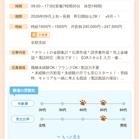
09:00～17:30(実働7時間30分 休憩1時間)
時間
2026年09月上旬～長期 即日開始もOK！ ※9月～！
期間
時給1600円～1650円 月収例 240,000円～247,500円
時給
交通費
全額支給
＊チケットの金額集計＊伝票作成＊請求書作成＊売上金確
仕事内容
認＊電話対応（取次です！）【OAスキル】入力・修…
職種未経験OK / ブランクOK / 英語力不要
応募資格
＊未経験の方歓迎＊未経験の方でも安心スタート！・登録
時、キャリアを一緒に考える面談（電話面談の場合）…
職場の雰囲気
年齢層
20代
30代
40代
50代
60代
男女比率
女性
男性
もっと見る