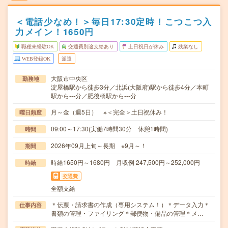
＜電話少なめ！＞毎日17:30定時！こつこつ入
力メイン！1650円
職種未経験OK
交通費別途支給あり
土日祝日が休み
残業なし
WEB登録OK
派遣
大阪市中央区
勤務地
淀屋橋駅から徒歩3分／北浜(大阪府)駅から徒歩4分／本町
駅から---分／肥後橋駅から---分
月～金（週5日） ※＜完全＞土日祝休み！
曜日頻度
09:00～17:30(実働7時間30分 休憩1時間)
時間
2026年09月上旬～長期 ※9月～！
期間
時給1650円～1680円 月収例 247,500円～252,000円
時給
交通費
全額支給
＊伝票・請求書の作成（専用システム！）＊データ入力＊
仕事内容
書類の管理・ファイリング＊郵便物・備品の管理＊メ…