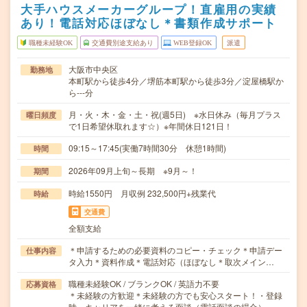
大手ハウスメーカーグループ！直雇用の実績
あり！電話対応ほぼなし＊書類作成サポート
職種未経験OK
交通費別途支給あり
WEB登録OK
派遣
大阪市中央区
勤務地
本町駅から徒歩4分／堺筋本町駅から徒歩3分／淀屋橋駅か
ら---分
月・火・木・金・土・祝(週5日) ※水日休み（毎月プラス
曜日頻度
で1日希望休取れます☆）※年間休日121日！
09:15～17:45(実働7時間30分 休憩1時間)
時間
2026年09月上旬～長期 ※9月～！
期間
時給1550円 月収例 232,500円+残業代
時給
交通費
全額支給
＊申請するための必要資料のコピー・チェック＊申請デー
仕事内容
タ入力＊資料作成＊電話対応（ほぼなし＊取次メイン…
職種未経験OK / ブランクOK / 英語力不要
応募資格
＊未経験の方歓迎＊未経験の方でも安心スタート！・登録
時、キャリアを一緒に考える面談（電話面談の場合）…