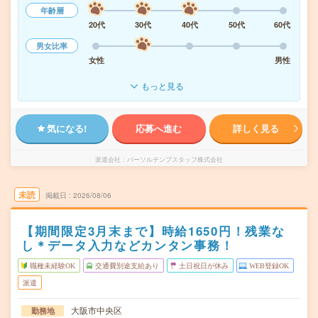
年齢層
20代
30代
40代
50代
60代
男女比率
女性
男性
もっと見る
気になる!
応募へ進む
詳しく見る
派遣会社
パーソルテンプスタッフ株式会社
未読
掲載日
2026/08/06
【期間限定3月末まで】時給1650円！残業な
し＊データ入力などカンタン事務！
職種未経験OK
交通費別途支給あり
土日祝日が休み
WEB登録OK
派遣
大阪市中央区
勤務地