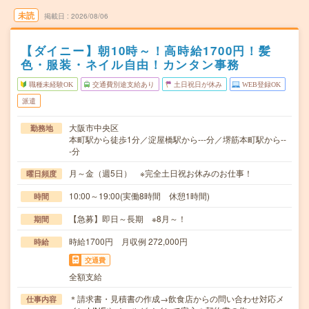
未読
掲載日
2026/08/06
【ダイニー】朝10時～！高時給1700円！髪
色・服装・ネイル自由！カンタン事務
職種未経験OK
交通費別途支給あり
土日祝日が休み
WEB登録OK
派遣
大阪市中央区
勤務地
本町駅から徒歩1分／淀屋橋駅から---分／堺筋本町駅から--
-分
月～金（週5日） ※完全土日祝お休みのお仕事！
曜日頻度
10:00～19:00(実働8時間 休憩1時間)
時間
【急募】即日～長期 ※8月～！
期間
時給1700円 月収例 272,000円
時給
交通費
全額支給
＊請求書・見積書の作成→飲食店からの問い合わせ対応メ
仕事内容