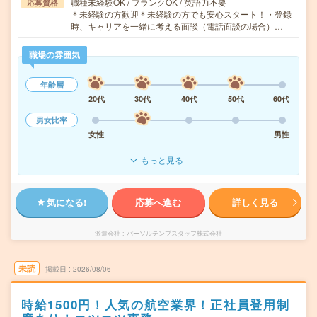
職種未経験OK / ブランクOK / 英語力不要
応募資格
＊未経験の方歓迎＊未経験の方でも安心スタート！・登録
時、キャリアを一緒に考える面談（電話面談の場合）…
職場の雰囲気
年齢層
20代
30代
40代
50代
60代
男女比率
女性
男性
もっと見る
気になる!
応募へ進む
詳しく見る
派遣会社
パーソルテンプスタッフ株式会社
未読
掲載日
2026/08/06
時給1500円！人気の航空業界！正社員登用制