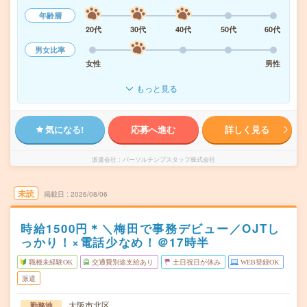
年齢層
20代
30代
40代
50代
60代
男女比率
女性
男性
もっと見る
気になる!
応募へ進む
詳しく見る
派遣会社
パーソルテンプスタッフ株式会社
未読
掲載日
2026/08/06
時給1500円＊＼梅田で事務デビュー／OJTし
っかり！×電話少なめ！＠17時半
職種未経験OK
交通費別途支給あり
土日祝日が休み
WEB登録OK
派遣
大阪市北区
勤務地