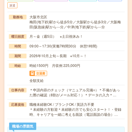
派遣
大阪市北区
勤務地
梅田(地下鉄)駅から徒歩5分／大阪駅から徒歩3分／大阪梅
田(阪急線)駅から---分／中津(地下鉄)駅から---分
月～金（週5日） ※土日祝休み！
曜日頻度
09:00～17:30(実働7時間30分 休憩1時間)
時間
2026年10月上旬～長期 ※10月～！
期間
時給1500円 月収例 225,000円
時給
交通費
全額支給
＊申請内容のチェック（マニュアル完備○）＊不備があっ
仕事内容
た際の確認（8割がメール対応！）＊データの入力＊…
職種未経験OK / ブランクOK / 英語力不要
応募資格
＊未経験の方歓迎＊未経験の方でも安心スタート！・登録
時、キャリアを一緒に考える面談（電話面談の場合）…
職場の雰囲気