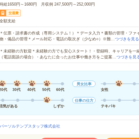
時給1650円～1680円 月収例 247,500円～252,000円
交通費
全額支給
＊伝票・請求書の作成（専用システム！）＊データ入力＊書類の管理・ファ
物・備品の管理＊メール対応・電話の取次ぎ（少なめ○）※難…
つづきを見る
＊未経験の方歓迎＊未経験の方でも安心スタート！・登録時、キャリアを一
（電話面談の場合）・あなたに合ったお仕事や働き方をご提案…
つづきを見
男女比率
20代
30代
40代
50代
60代
女性
仕事の仕方
活気がある
しずか
テキパキ
パーソルテンプスタッフ株式会社