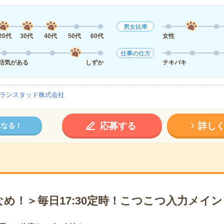
男女比率
20代
30代
40代
50代
60代
女性
仕事の仕方
活気がある
しずか
テキパキ
ランスタッド株式会社
応募する
詳し
になる！
め！＞毎日17:30定時！こつこつ入力メイン！