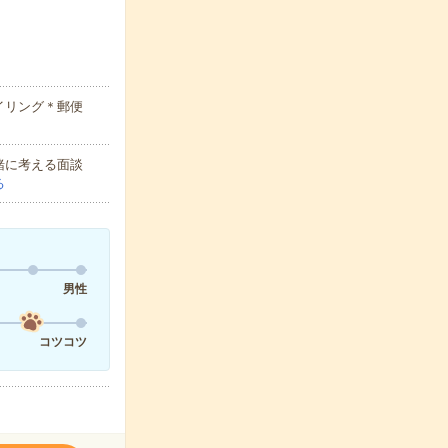
イリング＊郵便
緒に考える面談
る
男性
コツコツ