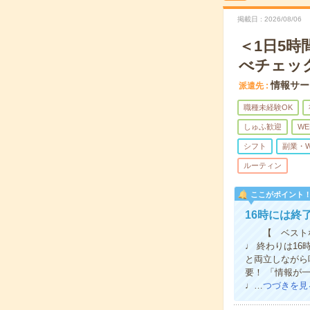
掲載日
2026/08/06
＜1日5
べチェッ
情報サー
派遣先
職種未経験OK
しゅふ歓迎
WE
シフト
副業・
ルーティン
ここがポイント
16時には終
【 ベスト
♩ 終わりは16
と両立しなが
要！ 「情報が
♩…
つづきを見