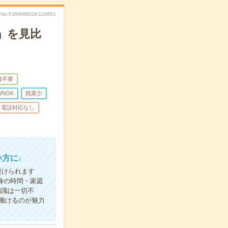
No.FJSWWOSK110801
」を見比
書不要
内OK
残業少
電話対応なし
い方に♩
けられます
自身の時間・家庭
識は一切不
働けるのが魅力