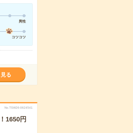
男性
コツコツ
く見る
No.TSW26-0624541
1650円