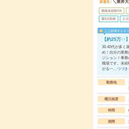
＼業界大
派遣先
職種未経験OK
週5日勤務
土日
ここがポイント
【約25万↑
30.40代が
め！自分の業務
ジション！事務
職場です。未経
がる一…
つづき
勤務地
曜日頻度
時間
期間