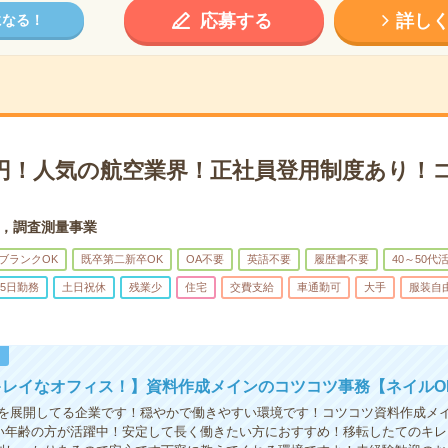
応募する
詳し
になる！
00円！人気の航空業界！正社員登用制度あり！
，調査測量事業
ブランクOK
既卒第二新卒OK
OA不要
英語不要
履歴書不要
40～50代
5日勤務
土日祝休
残業少
住宅
交費支給
車通勤可
大手
服装自
！
キレイなオフィス！】資料作成メインのコツコツ事務【ネイルO
を展開してる企業です！穏やかで働きやすい環境です！コツコツ資料作成メイ
広い年齢の方が活躍中！安定して長く働きたい方におすすめ！移転したてのキ