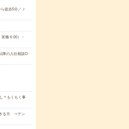
から徒歩5分／Ｊ
実働 6:00）・
月以降の入社相談O
なし＊もくもく事
きる方 ⇒テン