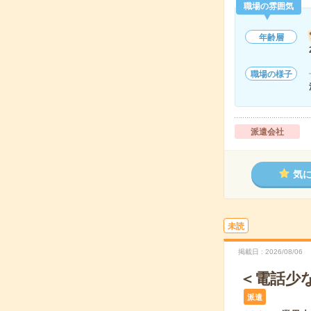
職場の雰囲気
年齢層
職場の様子
派遣会社
気
未読
掲載日
2026/08/06
＜電話少な
派遣