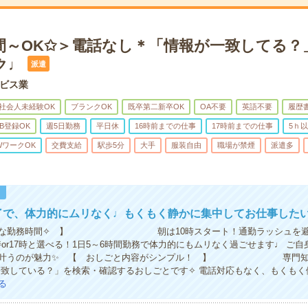
時間～OK✩＞電話なし＊「情報が一致してる？
ク♩
派遣
ビス業
社会人未経験OK
ブランクOK
既卒第二新卒OK
OA不要
英語不要
履歴
B登録OK
週5日勤務
平日休
16時前までの仕事
17時前までの仕事
5ｈ以
WワークOK
交費支給
駅歩5分
大手
服装自由
職場が禁煙
派遣多
！
了で、体力的にムリなく♩もくもく静かに集中してお仕事した
な勤務時間✧ 】 朝は10時スタート！通勤ラッシュを避
時or17時と選べる！1日5～6時間勤務で体力的にもムリなく過ごせます♩ ご
ら叶うのが魅力✨ 【 おしごと内容がシンプル！ 】 専門知
一致している？」を検索・確認するおしごとです✧ 電話対応もなく、もくもく
る