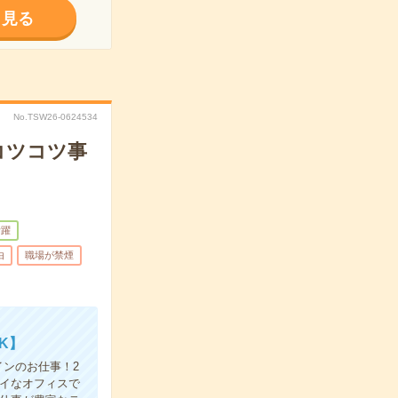
く見る
No.TSW26-0624534
コツコツ事
活躍
由
職場が禁煙
K】
ンのお仕事！2
レイなオフィスで