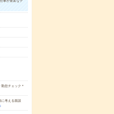
仕事が豊富なテ
＊勤怠チェック＊
緒に考える面談
る