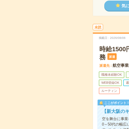
気
未読
掲載日
2026/08/06
時給15
務
派遣
航空事業
派遣先
職種未経験OK
WEB登録OK
週
ルーティン
ここがポイント
【新大阪の
空を舞台に事業
0～50代の幅