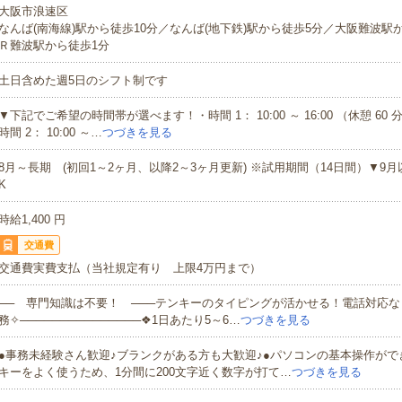
大阪市浪速区
なんば(南海線)駅から徒歩10分／なんば(地下鉄)駅から徒歩5分／大阪難波駅
Ｒ難波駅から徒歩1分
土日含めた週5日のシフト制です
▼下記でご希望の時間帯が選べます！・時間 1： 10:00 ～ 16:00 （休憩 60 分 
時間 2： 10:00 ～…
つづきを見る
8月～長期 (初回1～2ヶ月、以降2～3ヶ月更新) ※試用期間（14日間）▼9
K
時給1,400 円
交通費
交通費実費支払（当社規定有り 上限4万円まで）
── 専門知識は不要！ ───テンキーのタイピングが活かせる！電話対応
務✧───────────────❖1日あたり5～6…
つづきを見る
●事務未経験さん歓迎♪ブランクがある方も大歓迎♪●パソコンの基本操作がで
キーをよく使うため、1分間に200文字近く数字が打て…
つづきを見る