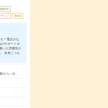
B登録OK
ーティン
Excel
ける＊電話少な
内のサポートポ
着いた雰囲気の
に、未来につな
から---分