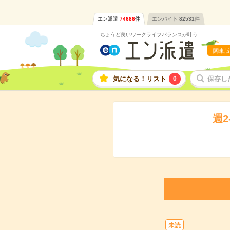
エン派遣
74686
件
エンバイト
82531
件
ちょうど良いワークライフバランスが叶う
関東版
気になる！リスト
0
保存し
週
未読