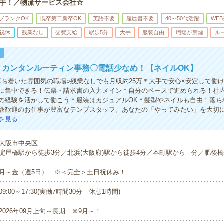
手！／物流サービス会社☆
ブランクOK
既卒第二新卒OK
英語不要
履歴書不要
40～50代活躍
WE
祝休
残業なし
交費支給
駅歩5分
大手
服装自由
職場が禁煙
ル
！
↑】カンタンルーティン事務〇電話少なめ！【ネイルOK】
多く落ち着いた雰囲気の職場○残業なしでも月収約25万＊大手で安心×安定して働
に集中できる！伝票・請求書の入力メイン＊自分のペースで進められる！社
の経験を活かして働こう＊服装はカジュアルOK＊髪型やネイルも自由！落ち
験歓迎のお仕事が豊富なテンプスタッフ。あなたの「やってみたい」を大切
を見る
大阪市中央区
淀屋橋駅から徒歩3分／北浜(大阪府)駅から徒歩4分／本町駅から---分／肥後橋駅
月～金（週5日） ※＜完全＞土日祝休み！
09:00～17:30(実働7時間30分 休憩1時間)
2026年09月上旬～長期 ※9月～！