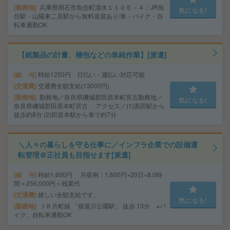
勤務地
兵庫県明石市魚住町清水１１０６－４：JR魚
気になる!
住駅・山陽東二見駅から無料送迎あり/車・バイク・自
転車通勤OK
【紙製品の計量、梱包などの単純作業】[派遣]
給 与
時給1250円 日払い・週払い対応可能
交通費
交通費全額支給(13000円)
勤務地
勤務地／奈良県磯城郡田原本町宮古勤務地／
気になる!
奈良県磯城郡田原本町宮古 、アクセス／(1)黒田駅から
徒歩約8分 (2)田原本駅から車で約7分
＼人々の暮らしを守る仕事に／インフラ企業での設備運
転管理＠正社員も目指せます[派遣]
給 与
時給1,600円 月収例：1,600円×20日×8.0時
間＝256,000円＋残業代
交通費
嬉しい全額支給です。
気になる!
勤務地
ＪＲ片町線 「寝屋川公園駅」 徒歩 13分 ※バ
イク、自転車通勤OK