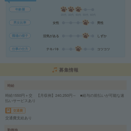
年齢層
20代
30代
40代
50代
60代
男女比率
女性
男性
職場の様子
活気がある
しずか
仕事の仕方
テキパキ
コツコツ
募集情報
時給
時給1550円＋交 【月収例】240,250円～ ■給与の前払いが可能な速
払いサービスあり
交通費
交通費支給あり
勤務地