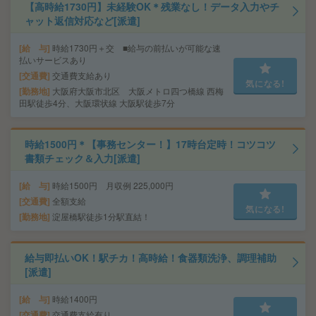
【高時給1730円】未経験OK＊残業なし！データ入力やチ
ャット返信対応など[派遣]
給 与
時給1730円＋交 ■給与の前払いが可能な速
払いサービスあり
交通費
交通費支給あり
気になる!
勤務地
大阪府大阪市北区 大阪メトロ四つ橋線 西梅
田駅徒歩4分、大阪環状線 大阪駅徒歩7分
時給1500円＊【事務センター！】17時台定時！コツコツ
書類チェック＆入力[派遣]
給 与
時給1500円 月収例 225,000円
交通費
全額支給
気になる!
勤務地
淀屋橋駅徒歩1分駅直結！
給与即払いOK！駅チカ！高時給！食器類洗浄、調理補助
[派遣]
給 与
時給1400円
交通費
交通費支給有り