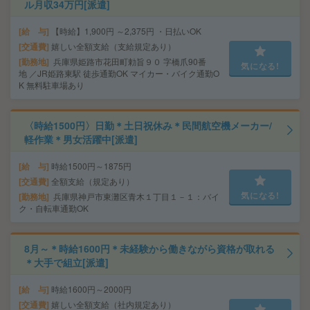
ル月収34万円[派遣]
給 与
【時給】1,900円 ～2,375円 ・日払いOK
交通費
嬉しい全額支給（支給規定あり）
勤務地
兵庫県姫路市花田町勅旨９０ 字橋爪90番
気になる!
地 ／JR姫路東駅 徒歩通勤OK マイカー・バイク通勤O
K 無料駐車場あり
〈時給1500円〉日勤＊土日祝休み＊民間航空機メーカー/
軽作業＊男女活躍中[派遣]
給 与
時給1500円～1875円
交通費
全額支給（規定あり）
気になる!
勤務地
兵庫県神戸市東灘区青木１丁目１－１：バイ
ク・自転車通勤OK
8月～＊時給1600円＊未経験から働きながら資格が取れる
＊大手で組立[派遣]
給 与
時給1600円～2000円
交通費
嬉しい全額支給（社内規定あり）