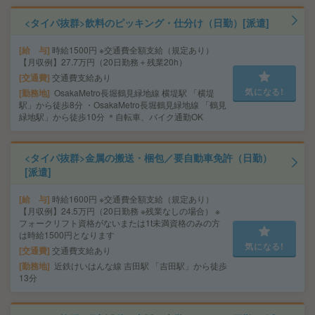
<タイパ抜群>飲料のピッキング・仕分け（日勤）[派遣]
給 与
時給1500円 ※交通費全額支給（規定あり）
【月収例】27.7万円（20日勤務＋残業20h）
交通費
交通費支給あり
気になる!
勤務地
OsakaMetro長堀鶴見緑地線 横堤駅 「横堤
駅」から徒歩8分 ・OsakaMetro長堀鶴見緑地線 「鶴見
緑地駅」から徒歩10分 ＊自転車、バイク通勤OK
<タイパ抜群>金属の搬送・梱包／要自動車免許（日勤）
[派遣]
給 与
時給1600円 ※交通費全額支給（規定あり）
【月収例】24.5万円（20日勤務 ※残業なしの場合） ※
フォークリフト資格がないまたは1t未満資格のみの方
は時給1500円となります
気になる!
交通費
交通費支給あり
勤務地
近鉄けいはんな線 吉田駅 「吉田駅」から徒歩
13分