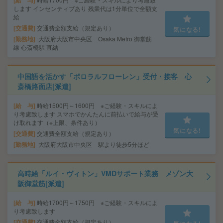
給 与
します インセンティブあり 残業代は1分単位で全額支
給
交通費
交通費全額支給（規定あり）
気になる!
勤務地
大阪府大阪市中央区 Osaka Metro 御堂筋
線 心斎橋駅 直結
中国語を活かす「ポロラルフローレン」受付・接客 心
斎橋路面店[派遣]
給 与
時給1500円～1600円 ※ご経験・スキルによ
り考慮致します スマホでかんたんに前払いで給与が受
け取れます（※上限、条件あり）
気になる!
交通費
交通費全額支給（規定あり）
勤務地
大阪府大阪市中央区 駅より徒歩5分ほど
高時給「ルイ・ヴィトン」VMDサポート業務 メゾン大
阪御堂筋[派遣]
給 与
時給1700円～1750円 ※ご経験・スキルによ
り考慮致します
交通費
交通費全額支給（規定あり）