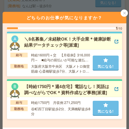
気になる!
勤務地
なんば駅～徒歩5分
どちらのお仕事が気になりますか？
時給1500円＊《在宅あり》人気の学校事務！髪色＆ネイ
1
ル自由です！なんば駅[派遣]
/10
＼8名募集／未経験OK！大手企業＊健康診断
給 与
時給1500円 月収例 240,000円
結果データチェック等[派遣]
交通費
全額支給
気になる!
勤務地
心斎橋駅徒歩5分、なんば(南海線)駅徒歩5
時給1600円＋交 【月収例】316,000
給与
分 ※最寄り駅から歩いてスグ！通勤しやすい好立地！
円～ ■給与の前払いが可能な速払い
サービスあり
大阪府大阪市中央区 大阪メトロ御堂
気になる!
勤務地
筋線 心斎橋駅徒歩7分、大阪メトロ御
《お時間給1700円！》実働5～6時間×経理未でもOK[派
堂筋線 本町駅徒歩7分
遣]
【時給1750円＊週4在宅】電話なし！英語は
給 与
時給1700円 月収例 204,000円
調べながらでOK＊資料作成など事務[派遣]
交通費
全額支給
気になる!
時給1750円 月収例 271,250円
給与
勤務地
谷町四丁目駅徒歩3分
谷町四丁目駅徒歩2分、天満橋駅徒歩8
勤務地
気になる!
分
完全在宅可＊未経験OK！時給1500円！人材サービス企業
で対応履歴入力など事務[派遣]