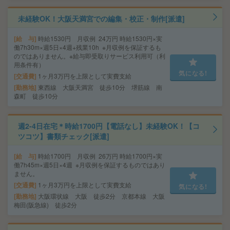
未経験OK！大阪天満宮での編集・校正・制作[派遣]
給 与
時給1530円 月収例 24万円 時給1530円×実
働7h30m×週5日×4週+残業10h ※月収例を保証するも
のではありません。※給与即受取りサービス利用可（利
用条件有）
気になる!
交通費
1ヶ月3万円を上限として実費支給
勤務地
東西線 大阪天満宮 徒歩10分 堺筋線 南
森町 徒歩10分
週2-4日在宅＊時給1700円【電話なし】未経験OK！【コ
ツコツ】書類チェック[派遣]
給 与
時給1700円 月収例 26万円 時給1700円×実
働7h45m×週5日×4週 ※月収例を保証するものではあり
ません。
交通費
1ヶ月3万円を上限として実費支給
気になる!
勤務地
大阪環状線 大阪 徒歩2分 京都本線 大阪
梅田(阪急線) 徒歩2分