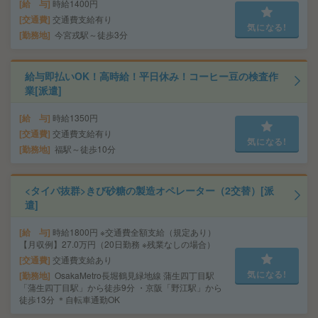
給 与
時給1400円
交通費
交通費支給有り
気になる!
勤務地
今宮戎駅～徒歩3分
給与即払いOK！高時給！平日休み！コーヒー豆の検査作
業[派遣]
給 与
時給1350円
交通費
交通費支給有り
気になる!
勤務地
福駅～徒歩10分
<タイパ抜群>きび砂糖の製造オペレーター（2交替）[派
遣]
給 与
時給1800円 ※交通費全額支給（規定あり）
【月収例】27.0万円（20日勤務 ※残業なしの場合）
交通費
交通費支給あり
気になる!
勤務地
OsakaMetro長堀鶴見緑地線 蒲生四丁目駅
「蒲生四丁目駅」から徒歩9分 ・京阪「野江駅」から
徒歩13分 ＊自転車通勤OK