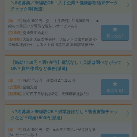
＼8名募集／未経験OK！大手企業＊健康診断結果データ
チェック等[派遣]
給 与
時給1600円＋交 【月収例】316,000円～ ■
給与の前払いが可能な速払いサービスあり
交通費
交通費支給あり
気になる!
勤務地
大阪府大阪市中央区 大阪メトロ御堂筋線 心
斎橋駅徒歩7分、大阪メトロ御堂筋線 本町駅徒歩7分
【時給1750円＊週4在宅】電話なし！英語は調べながらで
OK＊資料作成など事務[派遣]
給 与
時給1750円 月収例 271,250円
交通費
全額支給
気になる!
勤務地
谷町四丁目駅徒歩2分、天満橋駅徒歩8分
＜7名募集＞未経験OK＊残業ほぼなし＊審査書類チェッ
クなど＊時給1500円[派遣]
給 与
時給1500円＋交 ■給与の前払いが可能な速
払いサービスあり