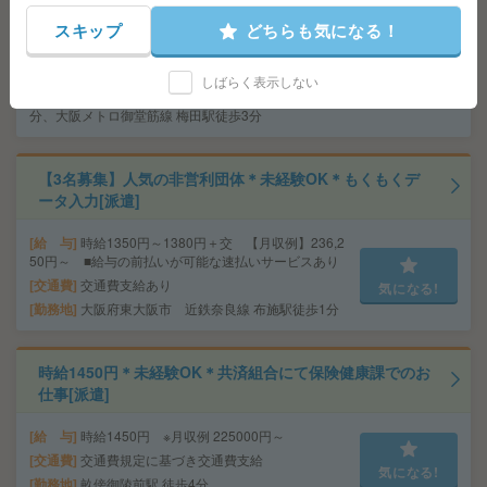
スキップ
どちらも気になる！
給 与
時給1500円＋交 【月収例】240,000円～ ■
給与の前払いが可能な速払いサービスあり
交通費
交通費支給あり
しばらく表示しない
気になる!
勤務地
大阪府大阪市北区 大阪環状線 大阪駅徒歩7
分、大阪メトロ御堂筋線 梅田駅徒歩3分
【3名募集】人気の非営利団体＊未経験OK＊もくもくデ
ータ入力[派遣]
給 与
時給1350円～1380円＋交 【月収例】236,2
50円～ ■給与の前払いが可能な速払いサービスあり
交通費
交通費支給あり
気になる!
勤務地
大阪府東大阪市 近鉄奈良線 布施駅徒歩1分
時給1450円＊未経験OK＊共済組合にて保険健康課でのお
仕事[派遣]
給 与
時給1450円 ※月収例 225000円～
交通費
交通費規定に基づき交通費支給
気になる!
勤務地
畝傍御陵前駅 徒歩4分