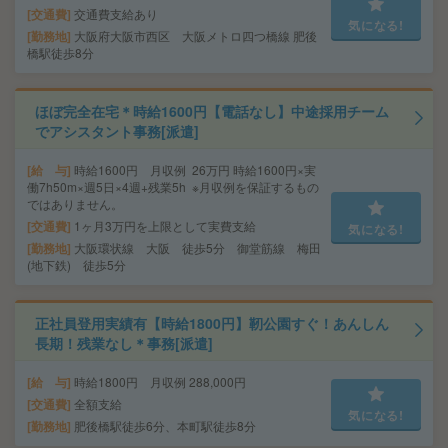
交通費
交通費支給あり
気になる!
勤務地
大阪府大阪市西区 大阪メトロ四つ橋線 肥後
橋駅徒歩8分
ほぼ完全在宅＊時給1600円【電話なし】中途採用チーム
でアシスタント事務[派遣]
給 与
時給1600円 月収例 26万円 時給1600円×実
働7h50m×週5日×4週+残業5h ※月収例を保証するもの
ではありません。
交通費
1ヶ月3万円を上限として実費支給
気になる!
勤務地
大阪環状線 大阪 徒歩5分 御堂筋線 梅田
(地下鉄) 徒歩5分
正社員登用実績有【時給1800円】靭公園すぐ！あんしん
長期！残業なし＊事務[派遣]
給 与
時給1800円 月収例 288,000円
交通費
全額支給
気になる!
勤務地
肥後橋駅徒歩6分、本町駅徒歩8分