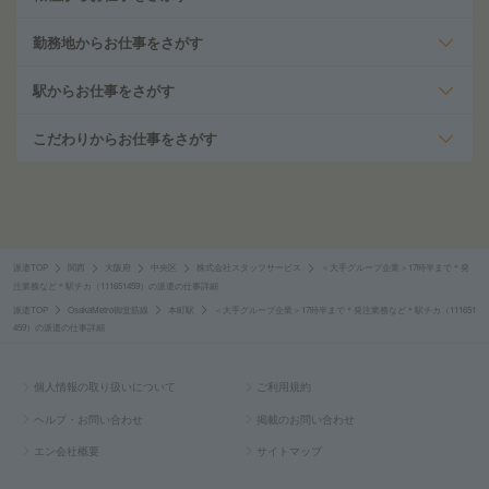
勤務地からお仕事をさがす
駅からお仕事をさがす
こだわりからお仕事をさがす
派遣TOP
関西
大阪府
中央区
株式会社スタッフサービス
＜大手グループ企業＞17時半まで＊発
注業務など＊駅チカ（111651459）の派遣の仕事詳細
派遣TOP
OsakaMetro御堂筋線
本町駅
＜大手グループ企業＞17時半まで＊発注業務など＊駅チカ（111651
459）の派遣の仕事詳細
個人情報の取り扱いについて
ご利用規約
ヘルプ・お問い合わせ
掲載のお問い合わせ
エン会社概要
サイトマップ