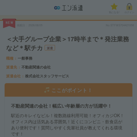
気になる!
ログイン
NEW
掲載日
2026/08/05
No.STFW3704421058
＜大手グループ企業＞17時半まで＊発注業務
など＊駅チカ
派遣
職種
一般事務
派遣先
不動産関連の会社
派遣会社
株式会社スタッフサービス
ここがポイント！
不動産関連の会社！幅広い年齢層の方が活躍中！
駅近のキレイなビル！複数路線利用可能！オフィカジOK！
オフィス内は活気ある雰囲気！近くにコンビニ・飲食店が
あり便利です！質問しやすく先輩社員が教えてくれる環境
です！