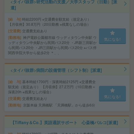
<タイパ抜群>研究活動の支援／大学スタッフ（日勤）[派
遣]
給 与
時給2200円 ※交通費全額支給（規定あり）
【月収例】30.8万円（20日勤務 ※残業なしの場合）
交通費
交通費支給あり
勤務地
神戸電鉄公園都市線 ウッディタウン中央駅 ウ
気になる!
ッディタウン中央駅から民間バス20分 ・JR新三田駅か
ら民間バス20分 ・JR三田駅から民間バス20分 ※バス停
関西学院大学から徒歩2分 ＊、、
<タイパ抜群>病院の設備管理（シフト制）[派遣]
給 与
基本時給1700円・深夜時給2125円 ※交通費全
額支給（規定あり） 【月収例】27.2万円（10日勤務＋
深夜20h ※残業なしの場合）
気になる!
交通費
交通費支給あり
勤務地
京阪本線 天満橋駅 「天満橋駅」から徒歩6分
【Tiffany＆Co.】英語通訳サポート 心斎橋パルコ[派遣]
時給1700円 ※ご経験・スキルにより考慮致